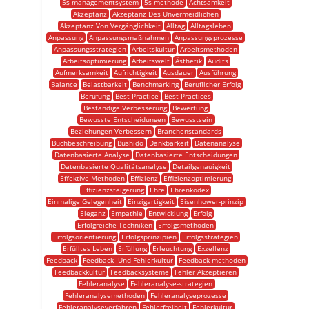
5s-managementsystem
5s-methode
Achtsamkeit
Akzeptanz
Akzeptanz Des Unvermeidlichen
Akzeptanz Von Vergänglichkeit
Alltag
Alltagsleben
Anpassung
Anpassungsmaßnahmen
Anpassungsprozesse
Anpassungsstrategien
Arbeitskultur
Arbeitsmethoden
Arbeitsoptimierung
Arbeitswelt
Ästhetik
Audits
Aufmerksamkeit
Aufrichtigkeit
Ausdauer
Ausführung
Balance
Belastbarkeit
Benchmarking
Beruflicher Erfolg
Berufung
Best Practice
Best Practices
Beständige Verbesserung
Bewertung
Bewusste Entscheidungen
Bewusstsein
Beziehungen Verbessern
Branchenstandards
Buchbeschreibung
Bushido
Dankbarkeit
Datenanalyse
Datenbasierte Analyse
Datenbasierte Entscheidungen
Datenbasierte Qualitätsanalyse
Detailgenauigkeit
Effektive Methoden
Effizienz
Effizienzoptimierung
Effizienzsteigerung
Ehre
Ehrenkodex
Einmalige Gelegenheit
Einzigartigkeit
Eisenhower-prinzip
Eleganz
Empathie
Entwicklung
Erfolg
Erfolgreiche Techniken
Erfolgsmethoden
Erfolgsorientierung
Erfolgsprinzipien
Erfolgsstrategien
Erfülltes Leben
Erfüllung
Erleuchtung
Exzellenz
Feedback
Feedback- Und Fehlerkultur
Feedback-methoden
Feedbackkultur
Feedbacksysteme
Fehler Akzeptieren
Fehleranalyse
Fehleranalyse-strategien
Fehleranalysemethoden
Fehleranalyseprozesse
Fehleranalyseverfahren
Fehlerfreiheit
Fehlerkultur