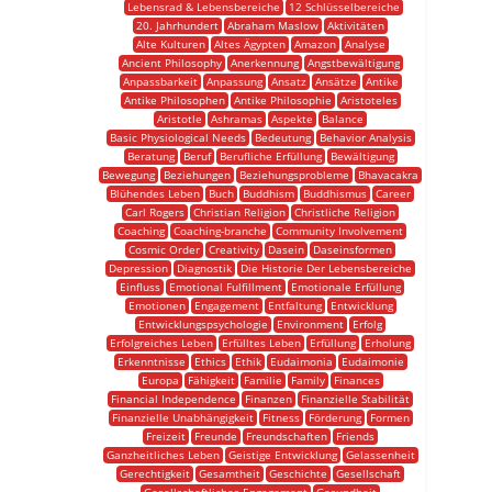
Lebensrad & Lebensbereiche
12 Schlüsselbereiche
20. Jahrhundert
Abraham Maslow
Aktivitäten
Alte Kulturen
Altes Ägypten
Amazon
Analyse
Ancient Philosophy
Anerkennung
Angstbewältigung
Anpassbarkeit
Anpassung
Ansatz
Ansätze
Antike
Antike Philosophen
Antike Philosophie
Aristoteles
Aristotle
Ashramas
Aspekte
Balance
Basic Physiological Needs
Bedeutung
Behavior Analysis
Beratung
Beruf
Berufliche Erfüllung
Bewältigung
Bewegung
Beziehungen
Beziehungsprobleme
Bhavacakra
Blühendes Leben
Buch
Buddhism
Buddhismus
Career
Carl Rogers
Christian Religion
Christliche Religion
Coaching
Coaching-branche
Community Involvement
Cosmic Order
Creativity
Dasein
Daseinsformen
Depression
Diagnostik
Die Historie Der Lebensbereiche
Einfluss
Emotional Fulfillment
Emotionale Erfüllung
Emotionen
Engagement
Entfaltung
Entwicklung
Entwicklungspsychologie
Environment
Erfolg
Erfolgreiches Leben
Erfülltes Leben
Erfüllung
Erholung
Erkenntnisse
Ethics
Ethik
Eudaimonia
Eudaimonie
Europa
Fähigkeit
Familie
Family
Finances
Financial Independence
Finanzen
Finanzielle Stabilität
Finanzielle Unabhängigkeit
Fitness
Förderung
Formen
Freizeit
Freunde
Freundschaften
Friends
Ganzheitliches Leben
Geistige Entwicklung
Gelassenheit
Gerechtigkeit
Gesamtheit
Geschichte
Gesellschaft