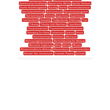
Spielerische Erzählung
Spielerische Weise
Spotify Hörbuch
Starke Anziehungskraft
Staubig
Sterne
Sternenabenteuer
Sternenentstehung
Sternenstaub
Sternenstaub-garten
Sternenträume
Stimme
Supernova
Supernovae
Taschenbuch
Teleskop
Tiefgreifende Erfahrung
Tour
Träume
Träume Und Wachsen
Traumland
Traumuniversum
Traumuniversumsabenteuer
Übergang Zur Ruhe
Universum
Uranus
Venus
Verschwimmen
Vorlesen
Weltraum
Weltraumgeheimnisse
Wertschätzung Für Bildung
Wertvolle Ergänzung
Wind
Windig
Wissen
Wissenschaftliche Bildung
Wissensdurst
Wissensstreben
Wunder Des Universums
Youtube Playlist
Zimmer