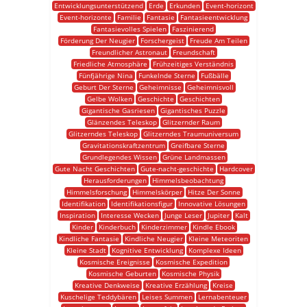
Entwicklungsunterstützend
Erde
Erkunden
Event-horizont
Event-horizonte
Familie
Fantasie
Fantasieentwicklung
Fantasievolles Spielen
Faszinierend
Förderung Der Neugier
Forschergeist
Freude Am Teilen
Freundlicher Astronaut
Freundschaft
Friedliche Atmosphäre
Frühzeitiges Verständnis
Fünfjährige Nina
Funkelnde Sterne
Fußbälle
Geburt Der Sterne
Geheimnisse
Geheimnisvoll
Gelbe Wolken
Geschichte
Geschichten
Gigantische Gasriesen
Gigantisches Puzzle
Glänzendes Teleskop
Glitzernder Raum
Glitzerndes Teleskop
Glitzerndes Traumuniversum
Gravitationskraftzentrum
Greifbare Sterne
Grundlegendes Wissen
Grüne Landmassen
Gute Nacht Geschichten
Gute-nacht-geschichte
Hardcover
Herausforderungen
Himmelsbeobachtung
Himmelsforschung
Himmelskörper
Hitze Der Sonne
Identifikation
Identifikationsfigur
Innovative Lösungen
Inspiration
Interesse Wecken
Junge Leser
Jupiter
Kalt
Kinder
Kinderbuch
Kinderzimmer
Kindle Ebook
Kindliche Fantasie
Kindliche Neugier
Kleine Meteoriten
Kleine Stadt
Kognitive Entwicklung
Komplexe Ideen
Kosmische Ereignisse
Kosmische Expedition
Kosmische Geburten
Kosmische Physik
Kreative Denkweise
Kreative Erzählung
Kreise
Kuschelige Teddybären
Leises Summen
Lernabenteuer