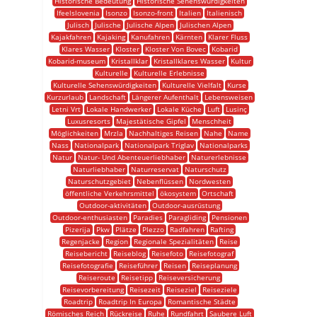
Historische Bedeutung
Historische Sehenswürdigkeiten
Ifeelslovenia
Isonzo
Isonzo-front
Italien
Italienisch
Julisch
Julische
Julische Alpen
Julischen Alpen
Kajakfahren
Kajaking
Kanufahren
Kärnten
Klarer Fluss
Klares Wasser
Kloster
Kloster Von Bovec
Kobarid
Kobarid-museum
Kristallklar
Kristallklares Wasser
Kultur
Kulturelle
Kulturelle Erlebnisse
Kulturelle Sehenswürdigkeiten
Kulturelle Vielfalt
Kurse
Kurzurlaub
Landschaft
Längerer Aufenthalt
Lebensweisen
Letni Vrt
Lokale Handwerker
Lokale Küche
Luft
Lusinç
Luxusresorts
Majestätische Gipfel
Menschheit
Möglichkeiten
Mrzla
Nachhaltiges Reisen
Nahe
Name
Nass
Nationalpark
Nationalpark Triglav
Nationalparks
Natur
Natur- Und Abenteuerliebhaber
Naturerlebnisse
Naturliebhaber
Naturreservat
Naturschutz
Naturschutzgebiet
Nebenflüssen
Nordwesten
öffentliche Verkehrsmittel
ökosystem
Ortschaft
Outdoor-aktivitäten
Outdoor-ausrüstung
Outdoor-enthusiasten
Paradies
Paragliding
Pensionen
Pizerija
Pkw
Plätze
Plezzo
Radfahren
Rafting
Regenjacke
Region
Regionale Spezialitäten
Reise
Reisebericht
Reiseblog
Reisefoto
Reisefotograf
Reisefotografie
Reiseführer
Reisen
Reiseplanung
Reiseroute
Reisetipp
Reiseversicherung
Reisevorbereitung
Reisezeit
Reiseziel
Reiseziele
Roadtrip
Roadtrip In Europa
Romantische Städte
Römisches Reich
Rückreise
Ruhe
Rundfahrt
Saubere Luft