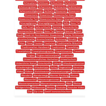
Schauplatz
Schlösser
Schluchten
Schönheit
Schützengräben
Schwimmen
Sedimente
Sedimenten
Sehenswürdigkeiten
Seilbahn
Slovenien
Slowenien
Sloweniens
Slowenisch
Slowenische Alpen
Slowenische Teil
Slowenischen Alpen
Smaragdfarben
Smaragdgrüne
Smaragdgrüner Fluss
Soča
Soca Tal
Soča Trail
Soča-schlucht
Sommer
Sonnenbrille
Sonnenschein
Sontig
Soza Tal
Speise
Speisen
Sport
Stadt
Stadt Im Nordwesten Sloweniens
Starke Strömung
Stromschnelle
Stromschnellen
Strömung
Štruklji
Tal
Täler
Töne
Touren
Touristen
Traditionelle Bräuche
Traditionelles Handwerk
Traditionen
Travelblog
Travelphoto
Travelphotography
Travelslovenia
Traveltip
Triglav
Triglav-nationalpark
Umgebung
Umweltfreundliches Verhalten
Umweltschutz
Unberührte Natur
Unterkünfte
Urlaub
Urlaubsinspiration
Urlaubsregion
Urlaubstipps
Valley
Vegetation
Venetien
Video
Videos
Visitslovenia
Voraussetzungen
Wanderer
Wandern
Wanderwege
Warme Kleidung
Wasser
Wasserfall
Wasserorganismen
Wassersport
Wassersportarten
Wassersporterlebnis
Welt
Wetter
Wildgerichte
Wildwasser
Winter
Youtube
Youtube Video
Ziel
Zip Line
Zwölf Isonzoschlachten