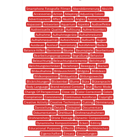
Smartphone Fotografie Filmen
Abenddämmerung
Absicht
Accessories
Action
Adapting
Adjusting Colors
Advertisement
Affen
Akustik
Angles
Animal Videos
Anpassen
Antworten
Aquarium
Aspekte
Audioeffekte
Audiovisuelle Qualität
Auflösung
Aufmerksamkeit
Aufnahme
Aufnahmegeräte
Aufnahmekunst
Aufnahmequalität
Aufzeichnung
Aufzucht
Augen
Ausdauer
Auslauf
Ausrüstung
Autofahren
Baden
Balance-hilfen
Barrieren
Bäume
Baumspiele
Bearbeitung
Bearbeitungsprogramme
Begrüßung
Behavior
Beleuchtung
Beleuchtungselemente
Belichtung
Belichtungstechniken
Benehmen
Bewegung
Bienen
Bildaufnahme
Bildausschnitt
Bildgüte
Bildideen
Bildkomposition
Bildqualität
Bildungszwecke
Blickrichtungen
Blickwinkel
Blume
Blüte
Blütenpracht
Body Language
Brand-related Content
Brut
Burst Mode
Change Of Perspectives
Close Up
Color Correction
Colors
Compilation
Consistency
Continuous Autofocus
Copyright
Creative Activity
Creative Techniques
Cutting
Dämmerung
Darstellung
Details
Diskspiel
Documentary
Dokumentation
Drehbuch
Drohnenaufnahmen
Drohnenshots
Drone Footage
Dynamic Compositions
Dynamische Kompositionen
Ecken
Editing
Educational Purposes
Effects
Effekte
Eichhörnchen
Eigenschaften
Einsatz
Einstellungen