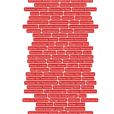
Kosmische Bildungsreise
Kreativ
Kreative Ansätze
Kreative Entfaltung
Kreative Entwicklung
Kreative Lösungen
Kreatives Denken
Kreatives Entfalten
Kreise
Land Des Wissens
Lebendiges Gemälde
Lebenslektionen
Lehren
Lehrreich
Leidenschaft
Leidenschaftlich
Lernabenteuer
Lernen
Lernerfolg
Lerninhalte
Lerninhalte Integrieren
Lerninhalte Vermitteln
Lernplanet
Lernplaneten
Lernreise
Lesefähigkeiten
Leseförderung
Lesefreude
Lesekompetenz
Leuchtende Farben
Leuchtende Nachricht
Leuchtender Brief
Lösungen
Magischer Brief
Markus Flicker
Mathematik
Mathematik Spannend
Mehrwert
Mitgefühl
Mutig
Mutige Figur
Nacht
Nachtgeschichten
Nachtträume
Neue Erfahrungen
Neue Freunde
Neue Liebe
Neue Liebe Zur Sprache
Neues Lernen
Neues Wissen
Neugier
Neugierig
Neugierig Sein
Notwendig
Numerischer Planet
Offene Arme
Offenen Armen
Offenes Herz
Offenheit
Planet Der Freundschaft
Planet Der Zahlen
Planeten
Planeten Der Freundschaft
Planeten Der Zahlen
Playlist
Potenzieller Freund
Problem-solving Skills
Probleme
Problemlösung
Problemlösungen
Professor Wissensreich
Quadrate
Reicher An Erfahrungen
Reise
Reise Ins Traumland
Ruhige Nacht
Schätzen
Schlafroutine
Schöne Reise
Schönheit
Selber Lesen
Selbstständiges Lesen
Selbstvertrauen
Selbstvertrauen Stärken
Sozial
Soziale Fähigkeiten