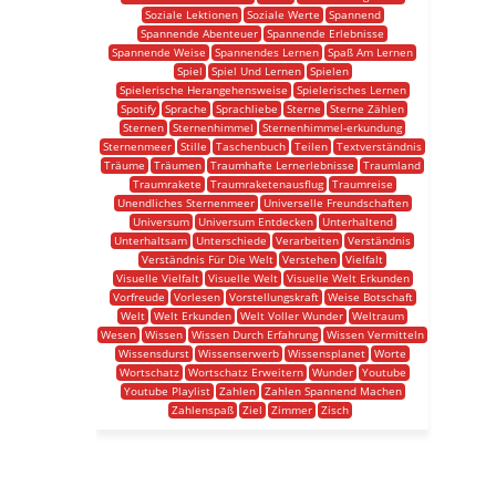
Soziale Lektionen
Soziale Werte
Spannend
Spannende Abenteuer
Spannende Erlebnisse
Spannende Weise
Spannendes Lernen
Spaß Am Lernen
Spiel
Spiel Und Lernen
Spielen
Spielerische Herangehensweise
Spielerisches Lernen
Spotify
Sprache
Sprachliebe
Sterne
Sterne Zählen
Sternen
Sternenhimmel
Sternenhimmel-erkundung
Sternenmeer
Stille
Taschenbuch
Teilen
Textverständnis
Träume
Träumen
Traumhafte Lernerlebnisse
Traumland
Traumrakete
Traumraketenausflug
Traumreise
Unendliches Sternenmeer
Universelle Freundschaften
Universum
Universum Entdecken
Unterhaltend
Unterhaltsam
Unterschiede
Verarbeiten
Verständnis
Verständnis Für Die Welt
Verstehen
Vielfalt
Visuelle Vielfalt
Visuelle Welt
Visuelle Welt Erkunden
Vorfreude
Vorlesen
Vorstellungskraft
Weise Botschaft
Welt
Welt Erkunden
Welt Voller Wunder
Weltraum
Wesen
Wissen
Wissen Durch Erfahrung
Wissen Vermitteln
Wissensdurst
Wissenserwerb
Wissensplanet
Worte
Wortschatz
Wortschatz Erweitern
Wunder
Youtube
Youtube Playlist
Zahlen
Zahlen Spannend Machen
Zahlenspaß
Ziel
Zimmer
Zisch