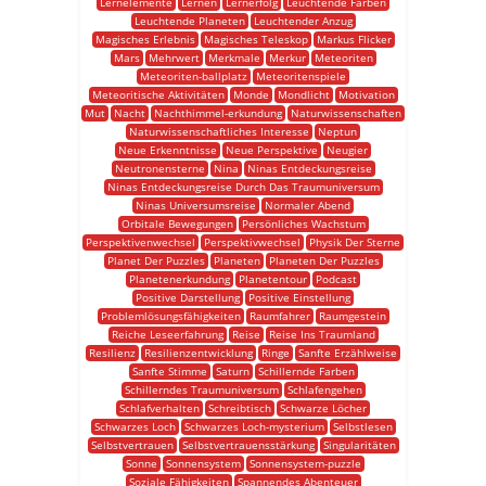
Lernelemente
Lernen
Lernerfolg
Leuchtende Farben
Leuchtende Planeten
Leuchtender Anzug
Magisches Erlebnis
Magisches Teleskop
Markus Flicker
Mars
Mehrwert
Merkmale
Merkur
Meteoriten
Meteoriten-ballplatz
Meteoritenspiele
Meteoritische Aktivitäten
Monde
Mondlicht
Motivation
Mut
Nacht
Nachthimmel-erkundung
Naturwissenschaften
Naturwissenschaftliches Interesse
Neptun
Neue Erkenntnisse
Neue Perspektive
Neugier
Neutronensterne
Nina
Ninas Entdeckungsreise
Ninas Entdeckungsreise Durch Das Traumuniversum
Ninas Universumsreise
Normaler Abend
Orbitale Bewegungen
Persönliches Wachstum
Perspektivenwechsel
Perspektivwechsel
Physik Der Sterne
Planet Der Puzzles
Planeten
Planeten Der Puzzles
Planetenerkundung
Planetentour
Podcast
Positive Darstellung
Positive Einstellung
Problemlösungsfähigkeiten
Raumfahrer
Raumgestein
Reiche Leseerfahrung
Reise
Reise Ins Traumland
Resilienz
Resilienzentwicklung
Ringe
Sanfte Erzählweise
Sanfte Stimme
Saturn
Schillernde Farben
Schillerndes Traumuniversum
Schlafengehen
Schlafverhalten
Schreibtisch
Schwarze Löcher
Schwarzes Loch
Schwarzes Loch-mysterium
Selbstlesen
Selbstvertrauen
Selbstvertrauensstärkung
Singularitäten
Sonne
Sonnensystem
Sonnensystem-puzzle
Soziale Fähigkeiten
Spannendes Abenteuer