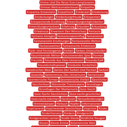
Emma Und Die Reise Zum Lernplaneten
Emmas Weltraumabenteuer
Empathie
Empathie Entwickeln
Empathisch
Entdecken
Entdeckung
Entdeckungen
Entdeckungsfreude
Entspannen
Entspannende Erzählung
Entwicklungsmöglichkeiten
Entwicklungsorientiert
Erfahrung
Erkunden
Erkundung
Erlebnisse
Erweitern Den Wortschatz
Fantasie
Fantasie Anregen
Fantasieraketenflug
Fantasievoll
Fantasievolle Erzählungen
Fantasievolle Welten
Fantasiewelten
Fantastische Erlebnisse
Farb- Und Formengarten
Farben
Farben Unterscheiden
Faszinierende Welten
Faszinierendes Spiel
Formen
Freunde
Freunde Aus Dem Universum
Freundschaft
Freundschaftsplanet
Friedvolle Dunkelheit
Galaktisches Meer
Garten Der Farben Und Formen
Geduld
Geduldig
Geheimnisse Des Universums
Gemeinsam
Geometrische Formen
Geometrische Vielfalt
Geschichte
Geschichten
Glänzende Traumrakete
Grundlagen
Grundlagen Der Mathematik
Gute Nacht
Gute Nacht Geschichten
Gute-nacht-geschichte
Gute-nacht-märchen
Hardcover
Herausforderungen
Himmelskörper
Hörbuch
Hüpfen
Informationen
Inspirierend
Inspirierende Geschichten
Inspiriert
Kinder
Kinderliteratur
Kindern
Kindgerecht
Kindgerechtes Lernen
Kindle Ebook
Kindliche Neugier
Kissen
Kleine Emma
Koloristische Welt