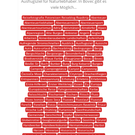
Ausflugsziel für Naturliebhaber. In Bovec gibt es
viele Möglich...
Reisefotografie Fotoreisen Reiseblog Roadtrip
Abenteuer
Abenteuerliebhaber
Abenteuerreich
Abenteuersport
Abenteuertourismus
Adria
Aktivitäten
Almdörfer
Alpen
Alpenregion
Alte Burgen
Anbieter
Angeln
Angler
Arbeiten
Atmenberaubende Landschaften
Aufenthalt
Aufregende Stromschnellen
Ausblick
Ausflugsziel
Aussicht
Auto
Auto-urlaub
Bachsaibling
Bedingungen
Berge
Bergschlacht
Bergsteiger
Besonderheit
Bewegung
Biodiversität
Blaue Farbe
Blaugrünen
Bocec
Bovec
Bovški Sir
Buch
Bunker
Burg
Burg Kobarid
Burgen
Camping
Campingplätze
Canyon
Canyoning
Čezsoča Most
Charakteristisch
Citytrips
Drachenfliegen
Entspannen
Entspannung
Erholung
Erlebnis
Erlebnisse
Erste-hilfe-set
Erster Weltkrieg
Essen
Eu
Europa
Europäische Reise
Fahrgemeinschaften
Farbe
Felsschlucht
Fischarten
Fischen
Flitsch
Fluss
Fluss Isonzo
Fluss Soca
Flusses
Flusslauf
Flusstal
Forelle
Forellen
Fotos
Freilichtmuseum Ravelnik
Friaul
Frische Luft
Frühling
Furlanisch
Gastfreundschaft
Gemeinde
Geschichte
Gipfel
Gletscherwasser
Globetrotter
Googlelocalguide
Goriška
Gostilna
Grund
Handwerker
Handwerkskunst
Heimatmuseum
Herbst
Herzen
Hinreise
Historisch
Historische