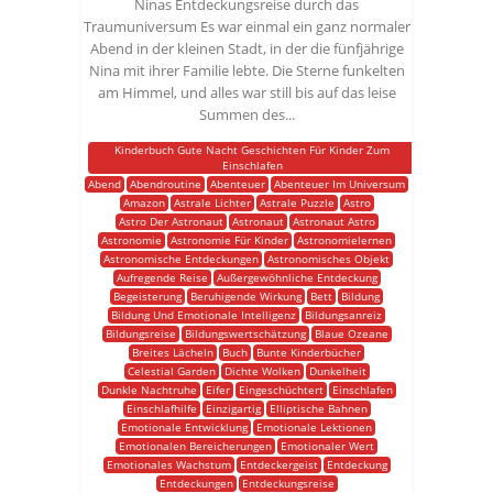
Ninas Entdeckungsreise durch das
Traumuniversum Es war einmal ein ganz normaler
Abend in der kleinen Stadt, in der die fünfjährige
Nina mit ihrer Familie lebte. Die Sterne funkelten
am Himmel, und alles war still bis auf das leise
Summen des...
Kinderbuch Gute Nacht Geschichten Für Kinder Zum
Einschlafen
Abend
Abendroutine
Abenteuer
Abenteuer Im Universum
Amazon
Astrale Lichter
Astrale Puzzle
Astro
Astro Der Astronaut
Astronaut
Astronaut Astro
Astronomie
Astronomie Für Kinder
Astronomielernen
Astronomische Entdeckungen
Astronomisches Objekt
Aufregende Reise
Außergewöhnliche Entdeckung
Begeisterung
Beruhigende Wirkung
Bett
Bildung
Bildung Und Emotionale Intelligenz
Bildungsanreiz
Bildungsreise
Bildungswertschätzung
Blaue Ozeane
Breites Lächeln
Buch
Bunte Kinderbücher
Celestial Garden
Dichte Wolken
Dunkelheit
Dunkle Nachtruhe
Eifer
Eingeschüchtert
Einschlafen
Einschlafhilfe
Einzigartig
Elliptische Bahnen
Emotionale Entwicklung
Emotionale Lektionen
Emotionalen Bereicherungen
Emotionaler Wert
Emotionales Wachstum
Entdeckergeist
Entdeckung
Entdeckungen
Entdeckungsreise