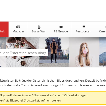
thek
Magazin
Social-Wall
FB Gruppe
Ressourcen
Kamp
kel der Österreichischen Blogs
aktuellsten Beiträge der Österreichischen Blogs durchsuchen. Derzeit befind
te euch also mehr Traffic & neue Leser bringen! Stöbern und Neues entdecken
og verifizieren & unter "Blog verwalten" euer RSS Feed eintragen.
en" die Blogothek Sichtbarkeit auf nein stellen.