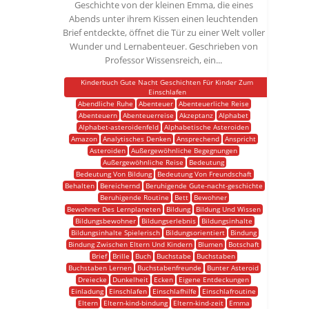
Geschichte von der kleinen Emma, die eines
Abends unter ihrem Kissen einen leuchtenden
Brief entdeckte, öffnet die Tür zu einer Welt voller
Wunder und Lernabenteuer. Geschrieben von
Professor Wissensreich, ein...
Kinderbuch Gute Nacht Geschichten Für Kinder Zum
Einschlafen
Abendliche Ruhe
Abenteuer
Abenteuerliche Reise
Abenteuern
Abenteuerreise
Akzeptanz
Alphabet
Alphabet-asteroidenfeld
Alphabetische Asteroiden
Amazon
Analytisches Denken
Ansprechend
Anspricht
Asteroiden
Außergewöhnliche Begegnungen
Außergewöhnliche Reise
Bedeutung
Bedeutung Von Bildung
Bedeutung Von Freundschaft
Behalten
Bereichernd
Beruhigende Gute-nacht-geschichte
Beruhigende Routine
Bett
Bewohner
Bewohner Des Lernplaneten
Bildung
Bildung Und Wissen
Bildungsbewohner
Bildungserlebnis
Bildungsinhalte
Bildungsinhalte Spielerisch
Bildungsorientiert
Bindung
Bindung Zwischen Eltern Und Kindern
Blumen
Botschaft
Brief
Brille
Buch
Buchstabe
Buchstaben
Buchstaben Lernen
Buchstabenfreunde
Bunter Asteroid
Dreiecke
Dunkelheit
Ecken
Eigene Entdeckungen
Einladung
Einschlafen
Einschlafhilfe
Einschlafroutine
Eltern
Eltern-kind-bindung
Eltern-kind-zeit
Emma