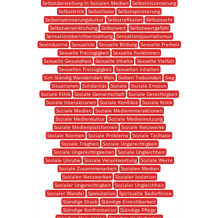
Selbstdarstellung In Sozialen Medien
Selbstinszenierung
Selbstkritik
Selbstliebe
Selbstoptimierung
Selbstoptimierungskultur
Selbstreflexion
Selbstsucht
Selbstverwirklichung
Selbstwert
Selbstwertgefühl
Sensationsberichterstattung
Sensationsjournalismus
Sexindustrie
Sexualität
Sexuelle Bildung
Sexuelle Freiheit
Sexuelle Freizügigkeit
Sexuelle Funktionen
Sexuelle Gesundheit
Sexuelle Inhalte
Sexuelle Vielfalt
Sexuellen Freizügigkeit
Sexuellen Inhalten
Sich Ständig Wandelnden Welt
Sieben Todsünden
Sieg
Situationen
Solidarität
Soziale
Soziale Erosion
Soziale Ethik
Soziale Gemeinschaft
Soziale Gerechtigkeit
Soziale Interaktionen
Soziale Konflikte
Soziale Kritik
Soziale Medien
Soziale Medieninteraktionen
Soziale Medienkultur
Soziale Mediennutzung
Soziale Medienplattformen
Soziale Netzwerke
Soziale Normen
Soziale Probleme
Soziale Teilhabe
Soziale Trägheit
Soziale Ungerechtigkeit
Soziale Ungerechtigkeiten
Soziale Ungleichheit
Soziale Unruhe
Soziale Verantwortung
Soziale Werte
Soziale Zusammenarbeit
Sozialen Medien
Sozialen Netzwerken
Sozialer Isolation
Sozialer Ungerechtigkeit
Sozialer Ungleichheit
Sozialer Wandel
Spekulation
Spirituelle Bedürfnisse
Ständige Druck
Ständige Erreichbarkeit
Ständige Konfrontation
Ständige Pflege