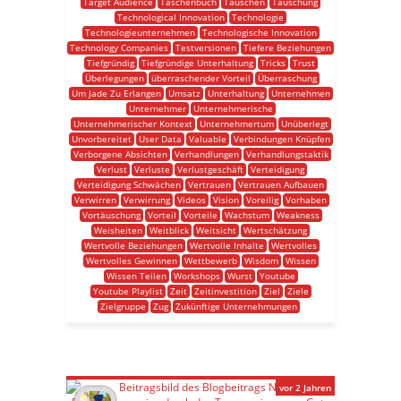
Target Audience
Taschenbuch
Tauschen
Täuschung
Technological Innovation
Technologie
Technologieunternehmen
Technologische Innovation
Technology Companies
Testversionen
Tiefere Beziehungen
Tiefgründig
Tiefgründige Unterhaltung
Tricks
Trust
Überlegungen
überraschender Vorteil
Überraschung
Um Jade Zu Erlangen
Umsatz
Unterhaltung
Unternehmen
Unternehmer
Unternehmerische
Unternehmerischer Kontext
Unternehmertum
Unüberlegt
Unvorbereitet
User Data
Valuable
Verbindungen Knüpfen
Verborgene Absichten
Verhandlungen
Verhandlungstaktik
Verlust
Verluste
Verlustgeschäft
Verteidigung
Verteidigung Schwächen
Vertrauen
Vertrauen Aufbauen
Verwirren
Verwirrung
Videos
Vision
Voreilig
Vorhaben
Vortäuschung
Vorteil
Vorteile
Wachstum
Weakness
Weisheiten
Weitblick
Weitsicht
Wertschätzung
Wertvolle Beziehungen
Wertvolle Inhalte
Wertvolles
Wertvolles Gewinnen
Wettbewerb
Wisdom
Wissen
Wissen Teilen
Workshops
Wurst
Youtube
Youtube Playlist
Zeit
Zeitinvestition
Ziel
Ziele
Zielgruppe
Zug
Zukünftige Unternehmungen
vor 2 Jahren