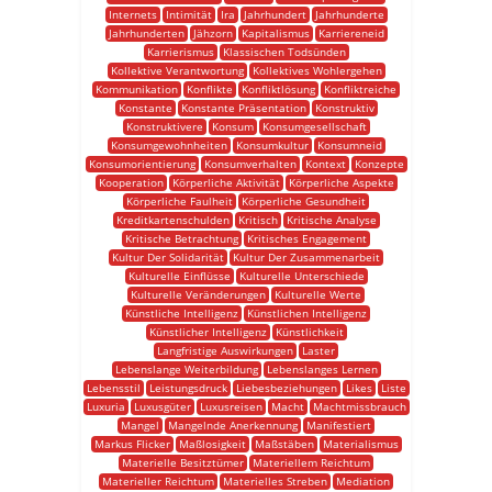
Internets
Intimität
Ira
Jahrhundert
Jahrhunderte
Jahrhunderten
Jähzorn
Kapitalismus
Karriereneid
Karrierismus
Klassischen Todsünden
Kollektive Verantwortung
Kollektives Wohlergehen
Kommunikation
Konflikte
Konfliktlösung
Konfliktreiche
Konstante
Konstante Präsentation
Konstruktiv
Konstruktivere
Konsum
Konsumgesellschaft
Konsumgewohnheiten
Konsumkultur
Konsumneid
Konsumorientierung
Konsumverhalten
Kontext
Konzepte
Kooperation
Körperliche Aktivität
Körperliche Aspekte
Körperliche Faulheit
Körperliche Gesundheit
Kreditkartenschulden
Kritisch
Kritische Analyse
Kritische Betrachtung
Kritisches Engagement
Kultur Der Solidarität
Kultur Der Zusammenarbeit
Kulturelle Einflüsse
Kulturelle Unterschiede
Kulturelle Veränderungen
Kulturelle Werte
Künstliche Intelligenz
Künstlichen Intelligenz
Künstlicher Intelligenz
Künstlichkeit
Langfristige Auswirkungen
Laster
Lebenslange Weiterbildung
Lebenslanges Lernen
Lebensstil
Leistungsdruck
Liebesbeziehungen
Likes
Liste
Luxuria
Luxusgüter
Luxusreisen
Macht
Machtmissbrauch
Mangel
Mangelnde Anerkennung
Manifestiert
Markus Flicker
Maßlosigkeit
Maßstäben
Materialismus
Materielle Besitztümer
Materiellem Reichtum
Materieller Reichtum
Materielles Streben
Mediation