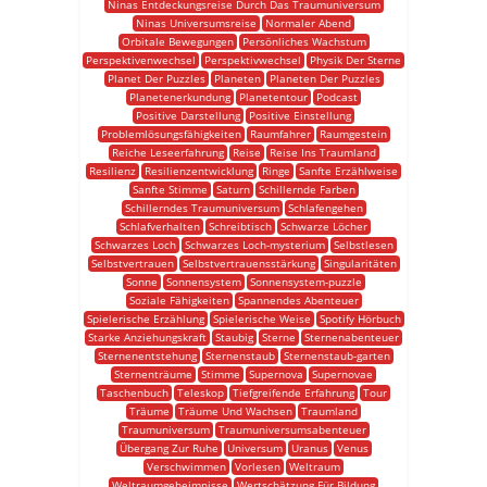
Ninas Entdeckungsreise Durch Das Traumuniversum
Ninas Universumsreise
Normaler Abend
Orbitale Bewegungen
Persönliches Wachstum
Perspektivenwechsel
Perspektivwechsel
Physik Der Sterne
Planet Der Puzzles
Planeten
Planeten Der Puzzles
Planetenerkundung
Planetentour
Podcast
Positive Darstellung
Positive Einstellung
Problemlösungsfähigkeiten
Raumfahrer
Raumgestein
Reiche Leseerfahrung
Reise
Reise Ins Traumland
Resilienz
Resilienzentwicklung
Ringe
Sanfte Erzählweise
Sanfte Stimme
Saturn
Schillernde Farben
Schillerndes Traumuniversum
Schlafengehen
Schlafverhalten
Schreibtisch
Schwarze Löcher
Schwarzes Loch
Schwarzes Loch-mysterium
Selbstlesen
Selbstvertrauen
Selbstvertrauensstärkung
Singularitäten
Sonne
Sonnensystem
Sonnensystem-puzzle
Soziale Fähigkeiten
Spannendes Abenteuer
Spielerische Erzählung
Spielerische Weise
Spotify Hörbuch
Starke Anziehungskraft
Staubig
Sterne
Sternenabenteuer
Sternenentstehung
Sternenstaub
Sternenstaub-garten
Sternenträume
Stimme
Supernova
Supernovae
Taschenbuch
Teleskop
Tiefgreifende Erfahrung
Tour
Träume
Träume Und Wachsen
Traumland
Traumuniversum
Traumuniversumsabenteuer
Übergang Zur Ruhe
Universum
Uranus
Venus
Verschwimmen
Vorlesen
Weltraum
Weltraumgeheimnisse
Wertschätzung Für Bildung