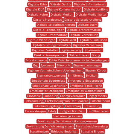
Digitale Ethik
Digitale Geräte
Digitale Informationen
Digitale Kluft
Digitale Kommunikation
Digitale Konflikte
Digitale Kultur
Digitale Medien
Digitale Medienkultur
Digitale Narzissmus
Digitale Selbstdarstellung
Digitale Selbstinszenierung
Digitale Sucht
Digitale Technologien
Digitale Transformation
Digitale Unterhaltung
Digitale Vernetzung
Digitale Währungen
Digitale Welt
Digitalen Einflüssen
Digitalen Errungenschaften
Digitaler Vernetzung
Digitales Zeitalter
Digitalisierung
Dimensionen
Direkte Konsequenzen
Diskreditieren
Drang
Echo-kammern
Echte Zwischenmenschliche Beziehungen
Ego
Egoismus
Eifersucht
Eigenen Leistungen
Eigenen Vermeintlichen Überlegenheit
Eigener Körper
Eigenverantwortung
Einführung
Eitelkeit
Emotionale Bedürfnisse
Emotionale Belastungen
Emotionale Geschichten
Emotionale Intelligenz
Emotionaler Intelligenz
Emotionales Wohlbefinden
Empathie
Empörung
Energieverbrauch
Engagements
Entfremdung
Entfremdung Von Der Realität
Entscheidend
Entscheidungsträger
Entstehung
Entwicklung
Entwicklungen
Erfolg
Erfolgreich Zu Sein
Erfülltes Leben
Erscheinungsformen
Erweiterung Der Kommunikationsgrenzen
Erweiterung Der Wissensgrenzen
Essensverschwendung
Essstörungen
Ethische Bedenken
Ethische Bildung