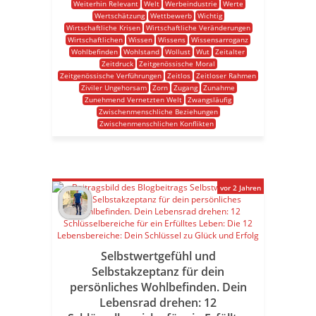
Weiterhin Relevant
Welt
Werbeindustrie
Werte
Wertschätzung
Wettbewerb
Wichtig
Wirtschaftliche Krisen
Wirtschaftliche Veränderungen
Wirtschaftlichen
Wissen
Wissens
Wissensarroganz
Wohlbefinden
Wohlstand
Wollust
Wut
Zeitalter
Zeitdruck
Zeitgenössische Moral
Zeitgenössische Verführungen
Zeitlos
Zeitloser Rahmen
Ziviler Ungehorsam
Zorn
Zugang
Zunahme
Zunehmend Vernetzten Welt
Zwangsläufig
Zwischenmenschliche Beziehungen
Zwischenmenschlichen Konflikten
vor 2 Jahren
Selbstwertgefühl und
Selbstakzeptanz für dein
persönliches Wohlbefinden. Dein
Lebensrad drehen: 12