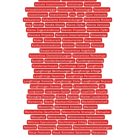
Initiale Investitionen
Initiativen
Innovation
Innovationsstrategie
Innovative Technologie
Investition
Investitionen
Investments
Irre
Jade
Joint Ventures
Kalkulation
Kalkulierte Entscheidungen
Kalkulierte Risiken
Kdp
Kindle
Kindle Ebook
Kleine Opfer
Kleine Verluste
Kleine Zugeständnisse
Kleiner Projekte
Kleinere Opfer
Kleinere Projekte
Kleinere Unternehmen
Knowledge
Köder
Konkurrent
Konkurrenten
Konkurrenz
Konkurrenzreaktion
Kontext
Kontexte
Konzept
Kooperationen
Kostenlose Angebote
Kostenlose Dienstleistungen
Kostenlose Workshops
Kunden
Kundenbeziehungen
Kundengewinnung
Kundenvertrauen
Kurzfristige Opfer
Langfristig
Langfristige Belohnungen
Langfristige Erfolge
Langfristige Gewinne
Langfristige Perspektive
Langfristige Vorteile
Langfristige Ziele
Langfristiger Nutzen
Langfristiges Denken
Leben
Lebensbereiche
Life
Long-term
Long-term Gains
Loyal
Loyalität
Loyalty
Managing Director
Marke
Market
Market Leadership
Marketing
Markt
Markteinführung
Marktführerschaft
Mastering
Mehrwert Erleben
Meistern
Menschliche Geschichte
Menschliche Strategie
Metapher
Metaphor
Militärische
Militärische Operationen
Military Operations
Nachhaltiger Erfolg
Negotiations
Network
Networking
Netzwerk
Netzwerkveranstaltungen
Neue Features
Neue Kontakte Gewinnen
Neuerung