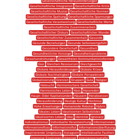
Gesellschaftliche Herausforderungen
Gesellschaftliche Integration
Gesellschaftliche Kritik
Gesellschaftliche Muster
Gesellschaftliche Normen
Gesellschaftliche Spaltung
Gesellschaftliche Spannungen
Gesellschaftliche Verantwortung
Gesellschaftliche Werte
Gesellschaftliche Zusammenarbeit
Gesellschaftlicher Diskurs
Gesellschaftlicher Wandel
Gesellschaftlicher Zusammenhalt
Gesunde
Gesunde Beziehungen
Gesunde Selbstwertgefühl
Gesündere Gesellschaft
Gesundheit
Gesundheitliche Vorsorge
Gesundheitsprobleme
Gewaltandrohungen
Gewaltfreien Kommunikationsformen
Gier
Gleichen Ressourcen
Gleichgewicht
Globale Herausforderungen
Globale Krisen
Globale Nachhaltigkeit
Globale Perspektiven
Globalisierung
Grenzen
Gruppen
Gula
Habgier
Habsucht
Harmonischere Gesellschaft
Harmonisches Leben
Hass
Hassreden
Haupt- Oder Kapitalsünden
Häusern
Herabsetzen
Herausforderung
Heutige Kultur
Hochmut
Hohe Erwartungen
Humanoide Roboter
Hybris
Ideales Leben
Idealisierten Selbstbildes
Idealisiertes Leben
Idee
Identität
Ignoranz
Individualismus
Individuelle Verantwortung
Informationen
Informationsfluss
Informationsflut
Informationsüberflutung
Inspirierende Umgebung
Instagram
Intellektuelle Faulheit
Intensive Emotionen
Internet
Internetpornografie