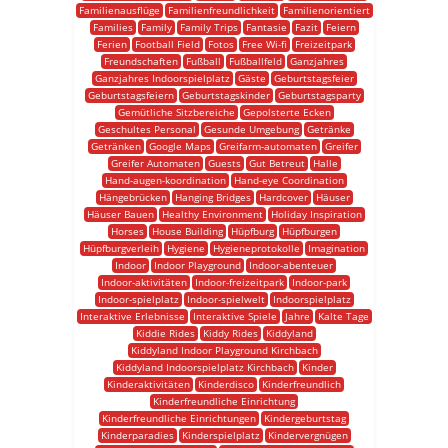
Familienausflüge
Familienfreundlichkeit
Familienorientiert
Families
Family
Family Trips
Fantasie
Fazit
Feiern
Ferien
Football Field
Fotos
Free Wi-fi
Freizeitpark
Freundschaften
Fußball
Fußballfeld
Ganzjahres
Ganzjahres Indoorspielplatz
Gäste
Geburtstagsfeier
Geburtstagsfeiern
Geburtstagskinder
Geburtstagsparty
Gemütliche Sitzbereiche
Gepolsterte Ecken
Geschultes Personal
Gesunde Umgebung
Getränke
Getränken
Google Maps
Greifarm-automaten
Greifer
Greifer Automaten
Guests
Gut Betreut
Halle
Hand-augen-koordination
Hand-eye Coordination
Hängebrücken
Hanging Bridges
Hardcover
Häuser
Häuser Bauen
Healthy Environment
Holiday Inspiration
Horses
House Building
Hüpfburg
Hüpfburgen
Hüpfburgverleih
Hygiene
Hygieneprotokolle
Imagination
Indoor
Indoor Playground
Indoor-abenteuer
Indoor-aktivitäten
Indoor-freizeitpark
Indoor-park
Indoor-spielplatz
Indoor-spielwelt
Indoorspielplatz
Interaktive Erlebnisse
Interaktive Spiele
Jahre
Kalte Tage
Kiddie Rides
Kiddy Rides
Kiddyland
Kiddyland Indoor Playground Kirchbach
Kiddyland Indoorspielplatz Kirchbach
Kinder
Kinderaktivitäten
Kinderdisco
Kinderfreundlich
Kinderfreundliche Einrichtung
Kinderfreundliche Einrichtungen
Kindergeburtstag
Kinderparadies
Kinderspielplatz
Kindervergnügen