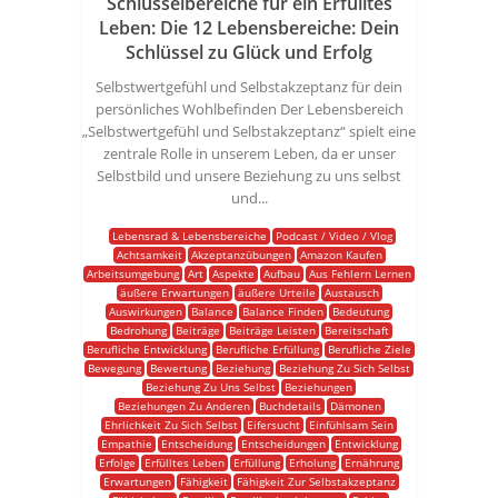
Schlüsselbereiche für ein Erfülltes
Leben: Die 12 Lebensbereiche: Dein
Schlüssel zu Glück und Erfolg
Selbstwertgefühl und Selbstakzeptanz für dein
persönliches Wohlbefinden Der Lebensbereich
„Selbstwertgefühl und Selbstakzeptanz“ spielt eine
zentrale Rolle in unserem Leben, da er unser
Selbstbild und unsere Beziehung zu uns selbst
und...
Lebensrad & Lebensbereiche
Podcast / Video / Vlog
Achtsamkeit
Akzeptanzübungen
Amazon Kaufen
Arbeitsumgebung
Art
Aspekte
Aufbau
Aus Fehlern Lernen
äußere Erwartungen
äußere Urteile
Austausch
Auswirkungen
Balance
Balance Finden
Bedeutung
Bedrohung
Beiträge
Beiträge Leisten
Bereitschaft
Berufliche Entwicklung
Berufliche Erfüllung
Berufliche Ziele
Bewegung
Bewertung
Beziehung
Beziehung Zu Sich Selbst
Beziehung Zu Uns Selbst
Beziehungen
Beziehungen Zu Anderen
Buchdetails
Dämonen
Ehrlichkeit Zu Sich Selbst
Eifersucht
Einfühlsam Sein
Empathie
Entscheidung
Entscheidungen
Entwicklung
Erfolge
Erfülltes Leben
Erfüllung
Erholung
Ernährung
Erwartungen
Fähigkeit
Fähigkeit Zur Selbstakzeptanz