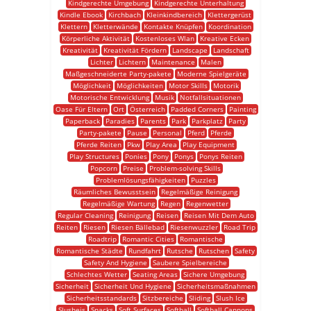
Kindgerechte Umgebung
Kindgerechte Unterhaltung
Kindle Ebook
Kirchbach
Kleinkindbereich
Klettergerüst
Klettern
Kletterwände
Kontakte Knüpfen
Koordination
Körperliche Aktivität
Kostenloses Wlan
Kreative Ecken
Kreativität
Kreativität Fördern
Landscape
Landschaft
Lichter
Lichtern
Maintenance
Malen
Maßgeschneiderte Party-pakete
Moderne Spielgeräte
Möglichkeit
Möglichkeiten
Motor Skills
Motorik
Motorische Entwicklung
Musik
Notfallsituationen
Oase Für Eltern
Ort
Österreich
Padded Corners
Painting
Paperback
Paradies
Parents
Park
Parkplatz
Party
Party-pakete
Pause
Personal
Pferd
Pferde
Pferde Reiten
Pkw
Play Area
Play Equipment
Play Structures
Ponies
Pony
Ponys
Ponys Reiten
Popcorn
Preise
Problem-solving Skills
Problemlösungsfähigkeiten
Puzzles
Räumliches Bewusstsein
Regelmäßige Reinigung
Regelmäßige Wartung
Regen
Regenwetter
Regular Cleaning
Reinigung
Reisen
Reisen Mit Dem Auto
Reiten
Riesen
Riesen Bällebad
Riesenwuzzler
Road Trip
Roadtrip
Romantic Cities
Romantische
Romantische Städte
Rundfahrt
Rutsche
Rutschen
Safety
Safety And Hygiene
Saubere Spielbereiche
Schlechtes Wetter
Seating Areas
Sichere Umgebung
Sicherheit
Sicherheit Und Hygiene
Sicherheitsmaßnahmen
Sicherheitsstandards
Sitzbereiche
Sliding
Slush Ice
Slusheis
Snacks
Soft Surfaces
Softball
Softball Cannons