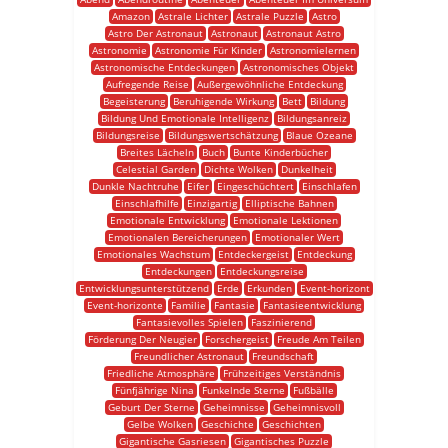
Amazon
Astrale Lichter
Astrale Puzzle
Astro
Astro Der Astronaut
Astronaut
Astronaut Astro
Astronomie
Astronomie Für Kinder
Astronomielernen
Astronomische Entdeckungen
Astronomisches Objekt
Aufregende Reise
Außergewöhnliche Entdeckung
Begeisterung
Beruhigende Wirkung
Bett
Bildung
Bildung Und Emotionale Intelligenz
Bildungsanreiz
Bildungsreise
Bildungswertschätzung
Blaue Ozeane
Breites Lächeln
Buch
Bunte Kinderbücher
Celestial Garden
Dichte Wolken
Dunkelheit
Dunkle Nachtruhe
Eifer
Eingeschüchtert
Einschlafen
Einschlafhilfe
Einzigartig
Elliptische Bahnen
Emotionale Entwicklung
Emotionale Lektionen
Emotionalen Bereicherungen
Emotionaler Wert
Emotionales Wachstum
Entdeckergeist
Entdeckung
Entdeckungen
Entdeckungsreise
Entwicklungsunterstützend
Erde
Erkunden
Event-horizont
Event-horizonte
Familie
Fantasie
Fantasieentwicklung
Fantasievolles Spielen
Faszinierend
Förderung Der Neugier
Forschergeist
Freude Am Teilen
Freundlicher Astronaut
Freundschaft
Friedliche Atmosphäre
Frühzeitiges Verständnis
Fünfjährige Nina
Funkelnde Sterne
Fußbälle
Geburt Der Sterne
Geheimnisse
Geheimnisvoll
Gelbe Wolken
Geschichte
Geschichten
Gigantische Gasriesen
Gigantisches Puzzle