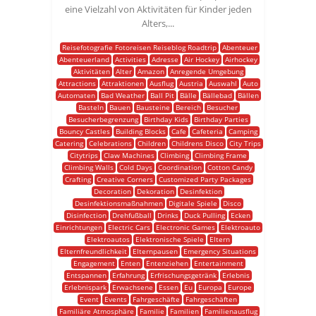
eine Vielzahl von Aktivitäten für Kinder jeden
Alters,...
Reisefotografie Fotoreisen Reiseblog Roadtrip
Abenteuer
Abenteuerland
Activities
Adresse
Air Hockey
Airhockey
Aktivitäten
Alter
Amazon
Anregende Umgebung
Attractions
Attraktionen
Ausflug
Austria
Auswahl
Auto
Automaten
Bad Weather
Ball Pit
Bälle
Bällebad
Bällen
Basteln
Bauen
Bausteine
Bereich
Besucher
Besucherbegrenzung
Birthday Kids
Birthday Parties
Bouncy Castles
Building Blocks
Cafe
Cafeteria
Camping
Catering
Celebrations
Children
Childrens Disco
City Trips
Citytrips
Claw Machines
Climbing
Climbing Frame
Climbing Walls
Cold Days
Coordination
Cotton Candy
Crafting
Creative Corners
Customized Party Packages
Decoration
Dekoration
Desinfektion
Desinfektionsmaßnahmen
Digitale Spiele
Disco
Disinfection
Drehfußball
Drinks
Duck Pulling
Ecken
Einrichtungen
Electric Cars
Electronic Games
Elektroauto
Elektroautos
Elektronische Spiele
Eltern
Elternfreundlichkeit
Elternpausen
Emergency Situations
Engagement
Enten
Entenziehen
Entertainment
Entspannen
Erfahrung
Erfrischungsgetränk
Erlebnis
Erlebnispark
Erwachsene
Essen
Eu
Europa
Europe
Event
Events
Fahrgeschäfte
Fahrgeschäften
Familiäre Atmosphäre
Familie
Familien
Familienausflug