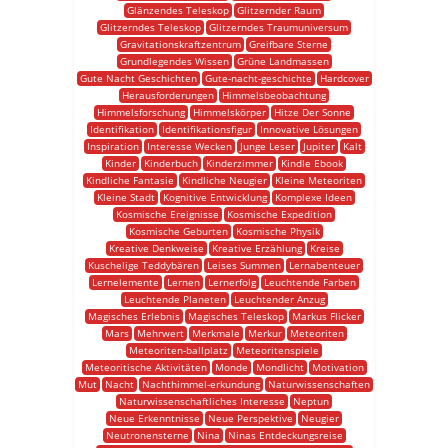
Glänzendes Teleskop
Glitzernder Raum
Glitzerndes Teleskop
Glitzerndes Traumuniversum
Gravitationskraftzentrum
Greifbare Sterne
Grundlegendes Wissen
Grüne Landmassen
Gute Nacht Geschichten
Gute-nacht-geschichte
Hardcover
Herausforderungen
Himmelsbeobachtung
Himmelsforschung
Himmelskörper
Hitze Der Sonne
Identifikation
Identifikationsfigur
Innovative Lösungen
Inspiration
Interesse Wecken
Junge Leser
Jupiter
Kalt
Kinder
Kinderbuch
Kinderzimmer
Kindle Ebook
Kindliche Fantasie
Kindliche Neugier
Kleine Meteoriten
Kleine Stadt
Kognitive Entwicklung
Komplexe Ideen
Kosmische Ereignisse
Kosmische Expedition
Kosmische Geburten
Kosmische Physik
Kreative Denkweise
Kreative Erzählung
Kreise
Kuschelige Teddybären
Leises Summen
Lernabenteuer
Lernelemente
Lernen
Lernerfolg
Leuchtende Farben
Leuchtende Planeten
Leuchtender Anzug
Magisches Erlebnis
Magisches Teleskop
Markus Flicker
Mars
Mehrwert
Merkmale
Merkur
Meteoriten
Meteoriten-ballplatz
Meteoritenspiele
Meteoritische Aktivitäten
Monde
Mondlicht
Motivation
Mut
Nacht
Nachthimmel-erkundung
Naturwissenschaften
Naturwissenschaftliches Interesse
Neptun
Neue Erkenntnisse
Neue Perspektive
Neugier
Neutronensterne
Nina
Ninas Entdeckungsreise