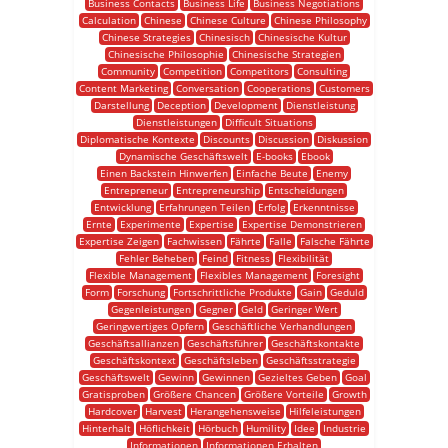
Business Contacts
Business Life
Business Negotiations
Calculation
Chinese
Chinese Culture
Chinese Philosophy
Chinese Strategies
Chinesisch
Chinesische Kultur
Chinesische Philosophie
Chinesische Strategien
Community
Competition
Competitors
Consulting
Content Marketing
Conversation
Cooperations
Customers
Darstellung
Deception
Development
Dienstleistung
Dienstleistungen
Difficult Situations
Diplomatische Kontexte
Discounts
Discussion
Diskussion
Dynamische Geschäftswelt
E-books
Ebook
Einen Backstein Hinwerfen
Einfache Beute
Enemy
Entrepreneur
Entrepreneurship
Entscheidungen
Entwicklung
Erfahrungen Teilen
Erfolg
Erkenntnisse
Ernte
Experimente
Expertise
Expertise Demonstrieren
Expertise Zeigen
Fachwissen
Fährte
Falle
Falsche Fährte
Fehler Beheben
Feind
Fitness
Flexibilität
Flexible Management
Flexibles Management
Foresight
Form
Forschung
Fortschrittliche Produkte
Gain
Geduld
Gegenleistungen
Gegner
Geld
Geringer Wert
Geringwertiges Opfern
Geschäftliche Verhandlungen
Geschäftsallianzen
Geschäftsführer
Geschäftskontakte
Geschäftskontext
Geschäftsleben
Geschäftsstrategie
Geschäftswelt
Gewinn
Gewinnen
Gezieltes Geben
Goal
Gratisproben
Größere Chancen
Größere Vorteile
Growth
Hardcover
Harvest
Herangehensweise
Hilfeleistungen
Hinterhalt
Höflichkeit
Hörbuch
Humility
Idee
Industrie
Informationen
Informationen Erhalten