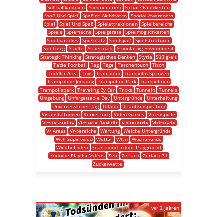
Softballkanonen
Sommerferien
Soziale Fähigkeiten
Spaß Und Spiel
Spaßige Aktivitäten
Spatial Awareness
Spiel
Spiel Und Spaß
Spielattraktionen
Spielbereiche
Spiele
Spielfläche
Spielgeräte
Spielmöglichkeiten
Spielparadies
Spielplatz
Spielspaß
Spielstrukturen
Spielzeug
Städte
Steiermark
Stimulating Environment
Strategic Thinking
Strategisches Denken
Styria
Süßigkeit
Table Football
Tag
Tage
Taschenbuch
Tisch
Toddler Area
Toys
Trampolin
Trampolin Springen
Trampoline Jumping
Trampoline Park
Trampolinen
Trampolinpark
Traveling By Car
Tricks
Tunneln
Tunnels
Umgebung
Unforgettable Day
Untergründe
Unterhaltung
Unvergesslicher Tag
Urlaub
Urlaubsinspiration
Veranstaltungen
Vernetzung
Video Games
Videospiele
Virtual-reality
Virtuelle Realität
Visitaustria
Visitstyria
Vr Areas
Vr-bereiche
Wartung
Weiche Untergründe
Well Supervised
Wetter
Wlan
Wochenende
Wohlbefinden
Year-round Indoor Playground
Youtube Playlist Videos
Zeit
Zerlach
Zerlach 71
Zuckerwatte
vor 2 Jahren