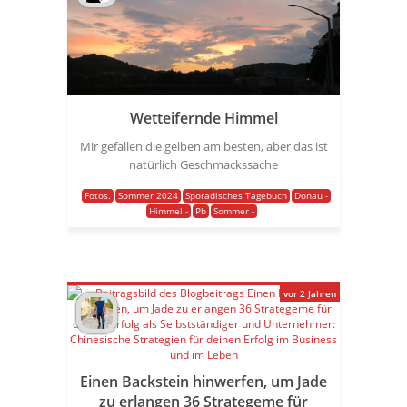
Wetteifernde Himmel
Mir gefallen die gelben am besten, aber das ist
natürlich Geschmackssache
Fotos.
Sommer 2024
Sporadisches Tagebuch
Donau -
Himmel -
Pb
Sommer -
vor 2 Jahren
Einen Backstein hinwerfen, um Jade
zu erlangen 36 Strategeme für