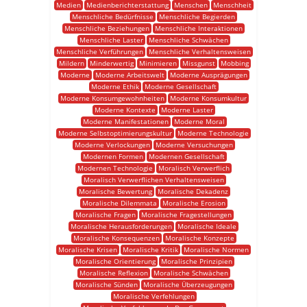
Medien
Medienberichterstattung
Menschen
Menschheit
Menschliche Bedürfnisse
Menschliche Begierden
Menschliche Beziehungen
Menschliche Interaktionen
Menschliche Laster
Menschliche Schwächen
Menschliche Verführungen
Menschliche Verhaltensweisen
Mildern
Minderwertig
Minimieren
Missgunst
Mobbing
Moderne
Moderne Arbeitswelt
Moderne Ausprägungen
Moderne Ethik
Moderne Gesellschaft
Moderne Konsumgewohnheiten
Moderne Konsumkultur
Moderne Kontexte
Moderne Laster
Moderne Manifestationen
Moderne Moral
Moderne Selbstoptimierungskultur
Moderne Technologie
Moderne Verlockungen
Moderne Versuchungen
Modernen Formen
Modernen Gesellschaft
Modernen Technologie
Moralisch Verwerflich
Moralisch Verwerflichen Verhaltensweisen
Moralische Bewertung
Moralische Dekadenz
Moralische Dilemmata
Moralische Erosion
Moralische Fragen
Moralische Fragestellungen
Moralische Herausforderungen
Moralische Ideale
Moralische Konsequenzen
Moralische Konzepte
Moralische Krisen
Moralische Kritik
Moralische Normen
Moralische Orientierung
Moralische Prinzipien
Moralische Reflexion
Moralische Schwächen
Moralische Sünden
Moralische Überzeugungen
Moralische Verfehlungen