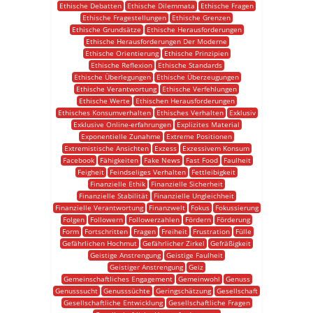
Ethische Debatten
Ethische Dilemmata
Ethische Fragen
Ethische Fragestellungen
Ethische Grenzen
Ethische Grundsätze
Ethische Herausforderungen
Ethische Herausforderungen Der Moderne
Ethische Orientierung
Ethische Prinzipien
Ethische Reflexion
Ethische Standards
Ethische Überlegungen
Ethische Überzeugungen
Ethische Verantwortung
Ethische Verfehlungen
Ethische Werte
Ethischen Herausforderungen
Ethisches Konsumverhalten
Ethisches Verhalten
Exklusiv
Exklusive Online-erfahrungen
Explizites Material
Exponentielle Zunahme
Extreme Positionen
Extremistische Ansichten
Exzess
Exzessivem Konsum
Facebook
Fähigkeiten
Fake News
Fast Food
Faulheit
Feigheit
Feindseliges Verhalten
Fettleibigkeit
Finanzielle Ethik
Finanzielle Sicherheit
Finanzielle Stabilität
Finanzielle Ungleichheit
Finanzielle Verantwortung
Finanzwelt
Fokus
Fokussierung
Folgen
Followern
Followerzahlen
Fördern
Förderung
Form
Fortschritten
Fragen
Freiheit
Frustration
Fülle
Gefährlichen Hochmut
Gefährlicher Zirkel
Gefräßigkeit
Geistige Anstrengung
Geistige Faulheit
Geistiger Anstrengung
Geiz
Gemeinschaftliches Engagement
Gemeinwohl
Genuss
Genusssucht
Genusssüchte
Geringschätzung
Gesellschaft
Gesellschaftliche Entwicklung
Gesellschaftliche Fragen