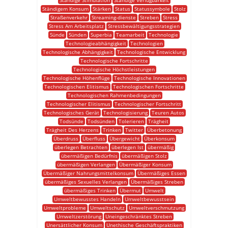
Ständige Stimulation
Ständige Verfügbarkeit
Ständigem Konsum
Stärken
Status
Statussymbole
Stolz
Straßenverkehr
Streaming-dienste
Streben
Stress
Stress Am Arbeitsplatz
Stressbewältigungsstrategien
Sünde
Sünden
Superbia
Teamarbeit
Technologie
Technologieabhängigkeit
Technologien
Technologische Abhängigkeit
Technologische Entwicklung
Technologische Fortschritte
Technologische Höchstleistungen
Technologische Höhenflüge
Technologische Innovationen
Technologischen Elitismus
Technologischen Fortschritte
Technologischen Rahmenbedingungen
Technologischer Elitismus
Technologischer Fortschritt
Technologisches Gerät
Technologisierung
Teuren Autos
Todsünde
Todsünden
Tolerieren
Trägheit
Trägheit Des Herzens
Trinken
Twitter
Überbetonung
Überdruss
Überfluss
Übergewicht
Überkonsum
überlegen Betrachten
überlegen Ist
übermäßig
übermäßigen Bedürfnis
übermäßigen Stolz
übermäßigen Verlangen
Übermäßiger Konsum
Übermäßiger Nahrungsmittelkonsum
Übermäßiges Essen
übermäßiges Sexuelles Verlangen
Übermäßiges Streben
übermäßiges Trinken
Übermut
Umwelt
Umweltbewusstes Handeln
Umweltbewusstsein
Umweltprobleme
Umweltschutz
Umweltverschmutzung
Umweltzerstörung
Uneingeschränktes Streben
Unersättlicher Konsum
Unethische Geschäftspraktiken