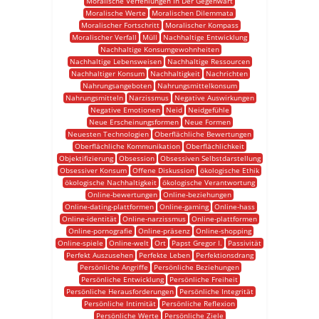
Moralische Verfehlungen In Der Gegenwart
Moralische Werte
Moralischen Dilemmata
Moralischer Fortschritt
Moralischer Kompass
Moralischer Verfall
Müll
Nachhaltige Entwicklung
Nachhaltige Konsumgewohnheiten
Nachhaltige Lebensweisen
Nachhaltige Ressourcen
Nachhaltiger Konsum
Nachhaltigkeit
Nachrichten
Nahrungsangeboten
Nahrungsmittelkonsum
Nahrungsmitteln
Narzissmus
Negative Auswirkungen
Negative Emotionen
Neid
Neidgefühle
Neue Erscheinungsformen
Neue Formen
Neuesten Technologien
Oberflächliche Bewertungen
Oberflächliche Kommunikation
Oberflächlichkeit
Objektifizierung
Obsession
Obsessiven Selbstdarstellung
Obsessiver Konsum
Offene Diskussion
ökologische Ethik
ökologische Nachhaltigkeit
ökologische Verantwortung
Online-bewertungen
Online-beziehungen
Online-dating-plattformen
Online-gaming
Online-hass
Online-identität
Online-narzissmus
Online-plattformen
Online-pornografie
Online-präsenz
Online-shopping
Online-spiele
Online-welt
Ort
Papst Gregor I.
Passivität
Perfekt Auszusehen
Perfekte Leben
Perfektionsdrang
Persönliche Angriffe
Persönliche Beziehungen
Persönliche Entwicklung
Persönliche Freiheit
Persönliche Herausforderungen
Persönliche Integrität
Persönliche Intimität
Persönliche Reflexion
Persönliche Werte
Persönliche Ziele