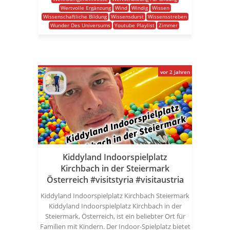
Wertvolle Ergänzung
Wind
Windig
Wissen
Wissenschaftliche Bildung
Wissensdurst
Wissensstreben
Wunder Des Universums
Youtube Playlist
Zimmer
vor 2 Jahren
Kiddyland Indoorspielplatz
Kirchbach in der Steiermark
Österreich #visitstyria #visitaustria
Kiddyland Indoorspielplatz Kirchbach Steiermark
Kiddyland Indoorspielplatz Kirchbach in der
Steiermark, Österreich, ist ein beliebter Ort für
Familien mit Kindern. Der Indoor-Spielplatz bietet