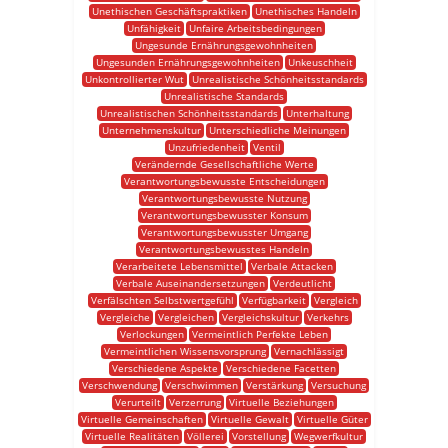
Unethischen Geschäftspraktiken
Unethisches Handeln
Unfähigkeit
Unfaire Arbeitsbedingungen
Ungesunde Ernährungsgewohnheiten
Ungesunden Ernährungsgewohnheiten
Unkeuschheit
Unkontrollierter Wut
Unrealistische Schönheitsstandards
Unrealistische Standards
Unrealistischen Schönheitsstandards
Unterhaltung
Unternehmenskultur
Unterschiedliche Meinungen
Unzufriedenheit
Ventil
Verändernde Gesellschaftliche Werte
Verantwortungsbewusste Entscheidungen
Verantwortungsbewusste Nutzung
Verantwortungsbewusster Konsum
Verantwortungsbewusster Umgang
Verantwortungsbewusstes Handeln
Verarbeitete Lebensmittel
Verbale Attacken
Verbale Auseinandersetzungen
Verdeutlicht
Verfälschten Selbstwertgefühl
Verfügbarkeit
Vergleich
Vergleiche
Vergleichen
Vergleichskultur
Verkehrs
Verlockungen
Vermeintlich Perfekte Leben
Vermeintlichen Wissensvorsprung
Vernachlässigt
Verschiedene Aspekte
Verschiedene Facetten
Verschwendung
Verschwimmen
Verstärkung
Versuchung
Verurteilt
Verzerrung
Virtuelle Beziehungen
Virtuelle Gemeinschaften
Virtuelle Gewalt
Virtuelle Güter
Virtuelle Realitäten
Völlerei
Vorstellung
Wegwerfkultur