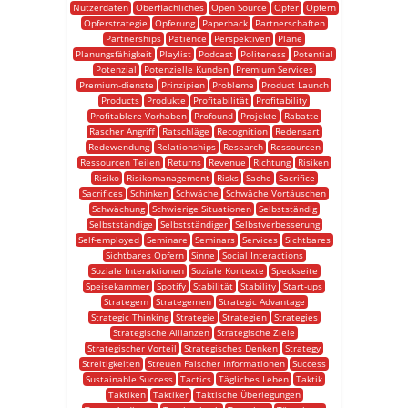
Nutzerdaten
Oberflächliches
Open Source
Opfer
Opfern
Opferstrategie
Opferung
Paperback
Partnerschaften
Partnerships
Patience
Perspektiven
Plane
Planungsfähigkeit
Playlist
Podcast
Politeness
Potential
Potenzial
Potenzielle Kunden
Premium Services
Premium-dienste
Prinzipien
Probleme
Product Launch
Products
Produkte
Profitabilität
Profitability
Profitablere Vorhaben
Profound
Projekte
Rabatte
Rascher Angriff
Ratschläge
Recognition
Redensart
Redewendung
Relationships
Research
Ressourcen
Ressourcen Teilen
Returns
Revenue
Richtung
Risiken
Risiko
Risikomanagement
Risks
Sache
Sacrifice
Sacrifices
Schinken
Schwäche
Schwäche Vortäuschen
Schwächung
Schwierige Situationen
Selbstständig
Selbstständige
Selbstständiger
Selbstverbesserung
Self-employed
Seminare
Seminars
Services
Sichtbares
Sichtbares Opfern
Sinne
Social Interactions
Soziale Interaktionen
Soziale Kontexte
Speckseite
Speisekammer
Spotify
Stabilität
Stability
Start-ups
Strategem
Strategemen
Strategic Advantage
Strategic Thinking
Strategie
Strategien
Strategies
Strategische Allianzen
Strategische Ziele
Strategischer Vorteil
Strategisches Denken
Strategy
Streitigkeiten
Streuen Falscher Informationen
Success
Sustainable Success
Tactics
Tägliches Leben
Taktik
Taktiken
Taktiker
Taktische Überlegungen