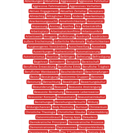
Ablenkungen
Abnahme
Aggression
Aggressive Fahrkultur
Aggressive Fahrmanöver
Aggressives Verhalten
Aktives Engagement
Aktuelles Zeitalter
Akzeptanz
Allmächtig
Alltäglicher Zorn
Andere
Anerkennung
Anerkennungssucht
Annehmlichkeiten
Anonymität
Anpassung
Anstieg
Apathie
Ära
Arbeitskräfte
Arbeitsplatz
Arbeitsplatzkonflikte
Arbeitsumfeld
Arbeitswelt
Arroganz
Aufklärung
Ausdruck
Ausdrücken
äußere Erscheinung
äußerliche Merkmale
Äußerlichkeiten
Ausgewogenes Verständnis
Ausschweifung
Aussehen
Auswirkungen
Authentizität
Automatisierung
Autoritarismus
Avaritia
Befähigen
Befreiung
Befriedigung
Begehren
Behindern
Beispiele
Bereitschaft
Berufliche Entwicklung
Berufliche Ethik
Berufliche Trägheit
Beruflicher Wettbewerb
Bescheidenheit
Beschimpfungen
Besitz
Bestätigung
Bestimmte Gruppen
Betonen
Betonung
Betrachtung
Bewältigen
Bewertungskultur
Bewunderung
Bewusst
Bewusste Anstrengung
Bewusste Bemühung
Bewusste Lebensweise
Bewusster Konsum
Bewusstsein
Bewusstseinskultur
Beziehungen
Beziehungseifersucht
Bildung
Bildungschancen
Body Positivity
Burnout
Christentum
Christliche Theologie
Christlicher Glaube
Cybermobbing
Datenmissbrauch
Dating Apps
Dekadenz
Demokratische Prinzipien
Demokratische Prozesse
Demonstrationen
Depressionen
Designerkleidung
Desinteresse
Dialog
Die 7 Todsünden
Digitale Ära