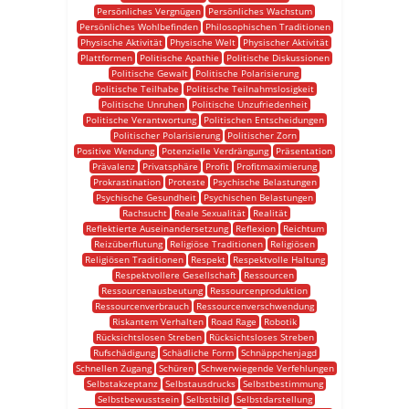
Persönliches Vergnügen
Persönliches Wachstum
Persönliches Wohlbefinden
Philosophischen Traditionen
Physische Aktivität
Physische Welt
Physischer Aktivität
Plattformen
Politische Apathie
Politische Diskussionen
Politische Gewalt
Politische Polarisierung
Politische Teilhabe
Politische Teilnahmslosigkeit
Politische Unruhen
Politische Unzufriedenheit
Politische Verantwortung
Politischen Entscheidungen
Politischer Polarisierung
Politischer Zorn
Positive Wendung
Potenzielle Verdrängung
Präsentation
Prävalenz
Privatsphäre
Profit
Profitmaximierung
Prokrastination
Proteste
Psychische Belastungen
Psychische Gesundheit
Psychischen Belastungen
Rachsucht
Reale Sexualität
Realität
Reflektierte Auseinandersetzung
Reflexion
Reichtum
Reizüberflutung
Religiöse Traditionen
Religiösen
Religiösen Traditionen
Respekt
Respektvolle Haltung
Respektvollere Gesellschaft
Ressourcen
Ressourcenausbeutung
Ressourcenproduktion
Ressourcenverbrauch
Ressourcenverschwendung
Riskantem Verhalten
Road Rage
Robotik
Rücksichtslosen Streben
Rücksichtsloses Streben
Rufschädigung
Schädliche Form
Schnäppchenjagd
Schnellen Zugang
Schüren
Schwerwiegende Verfehlungen
Selbstakzeptanz
Selbstausdrucks
Selbstbestimmung
Selbstbewusstsein
Selbstbild
Selbstdarstellung