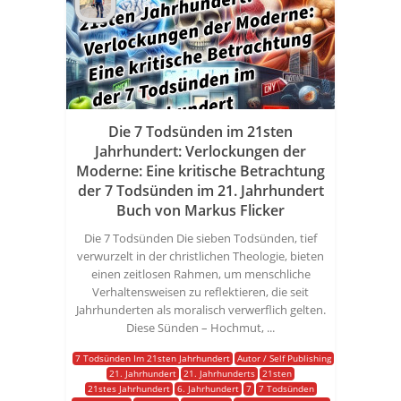
Die 7 Todsünden im 21sten
Jahrhundert: Verlockungen der
Moderne: Eine kritische Betrachtung
der 7 Todsünden im 21. Jahrhundert
Buch von Markus Flicker
Die 7 Todsünden Die sieben Todsünden, tief
verwurzelt in der christlichen Theologie, bieten
einen zeitlosen Rahmen, um menschliche
Verhaltensweisen zu reflektieren, die seit
Jahrhunderten als moralisch verwerflich gelten.
Diese Sünden – Hochmut, ...
7 Todsünden Im 21sten Jahrhundert
Autor / Self Publishing
21. Jahrhundert
21. Jahrhunderts
21sten
21stes Jahrhundert
6. Jahrhundert
7
7 Todsünden