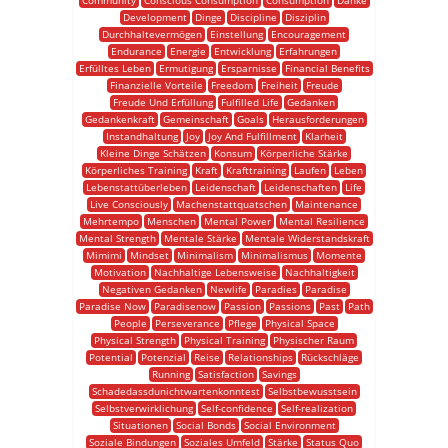
Community
Conscious Consumption
Consumption
Danke
Development
Dinge
Discipline
Disziplin
Durchhaltevermögen
Einstellung
Encouragement
Endurance
Energie
Entwicklung
Erfahrungen
Erfülltes Leben
Ermutigung
Ersparnisse
Financial Benefits
Finanzielle Vorteile
Freedom
Freiheit
Freude
Freude Und Erfüllung
Fulfilled Life
Gedanken
Gedankenkraft
Gemeinschaft
Goals
Herausforderungen
Instandhaltung
Joy
Joy And Fulfillment
Klarheit
Kleine Dinge Schätzen
Konsum
Körperliche Stärke
Körperliches Training
Kraft
Krafttraining
Laufen
Leben
Lebenstattüberleben
Leidenschaft
Leidenschaften
Life
Live Consciously
Machenstattquatschen
Maintenance
Mehrtempo
Menschen
Mental Power
Mental Resilience
Mental Strength
Mentale Stärke
Mentale Widerstandskraft
Mimimi
Mindset
Minimalism
Minimalismus
Momente
Motivation
Nachhaltige Lebensweise
Nachhaltigkeit
Negativen Gedanken
Newlife
Paradies
Paradise
Paradise Now
Paradisenow
Passion
Passions
Past
Path
People
Perseverance
Pflege
Physical Space
Physical Strength
Physical Training
Physischer Raum
Potential
Potenzial
Reise
Relationships
Rückschläge
Running
Satisfaction
Savings
Schadedassdunichtwartenkonntest
Selbstbewusstsein
Selbstverwirklichung
Self-confidence
Self-realization
Situationen
Social Bonds
Social Environment
Soziale Bindungen
Soziales Umfeld
Stärke
Status Quo