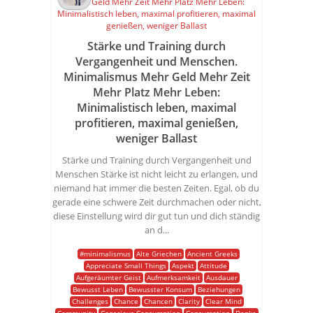
Stärke und Training durch
Vergangenheit und Menschen.
Minimalismus Mehr Geld Mehr Zeit
Mehr Platz Mehr Leben:
Minimalistisch leben, maximal
profitieren, maximal genießen,
weniger Ballast
Stärke und Training durch Vergangenheit und
Menschen Stärke ist nicht leicht zu erlangen, und
niemand hat immer die besten Zeiten. Egal, ob du
gerade eine schwere Zeit durchmachen oder nicht,
diese Einstellung wird dir gut tun und dich ständig
an d...
#minimalismus
Alte Griechen
Ancient Greeks
Appreciate Small Things
Aspekt
Attitude
Aufgeräumter Geist
Aufmerksamkeit
Ausdauer
Bewusst Leben
Bewusster Konsum
Beziehungen
Challenges
Chance
Chancen
Clarity
Clear Mind