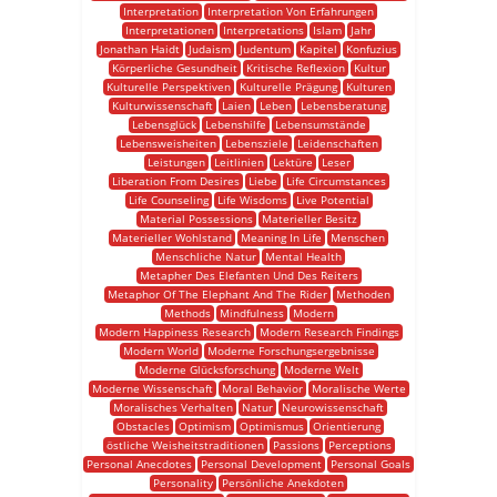
Interpretation
Interpretation Von Erfahrungen
Interpretationen
Interpretations
Islam
Jahr
Jonathan Haidt
Judaism
Judentum
Kapitel
Konfuzius
Körperliche Gesundheit
Kritische Reflexion
Kultur
Kulturelle Perspektiven
Kulturelle Prägung
Kulturen
Kulturwissenschaft
Laien
Leben
Lebensberatung
Lebensglück
Lebenshilfe
Lebensumstände
Lebensweisheiten
Lebensziele
Leidenschaften
Leistungen
Leitlinien
Lektüre
Leser
Liberation From Desires
Liebe
Life Circumstances
Life Counseling
Life Wisdoms
Live Potential
Material Possessions
Materieller Besitz
Materieller Wohlstand
Meaning In Life
Menschen
Menschliche Natur
Mental Health
Metapher Des Elefanten Und Des Reiters
Metaphor Of The Elephant And The Rider
Methoden
Methods
Mindfulness
Modern
Modern Happiness Research
Modern Research Findings
Modern World
Moderne Forschungsergebnisse
Moderne Glücksforschung
Moderne Welt
Moderne Wissenschaft
Moral Behavior
Moralische Werte
Moralisches Verhalten
Natur
Neurowissenschaft
Obstacles
Optimism
Optimismus
Orientierung
östliche Weisheitstraditionen
Passions
Perceptions
Personal Anecdotes
Personal Development
Personal Goals
Personality
Persönliche Anekdoten