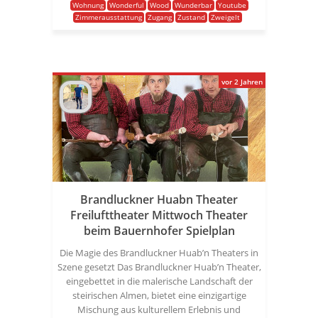
Wohnung
Wonderful
Wood
Wunderbar
Youtube
Zimmerausstattung
Zugang
Zustand
Zweigelt
vor 2 Jahren
Brandluckner Huabn Theater
Freilufttheater Mittwoch Theater
beim Bauernhofer Spielplan
Die Magie des Brandluckner Huab’n Theaters in
Szene gesetzt Das Brandluckner Huab’n Theater,
eingebettet in die malerische Landschaft der
steirischen Almen, bietet eine einzigartige
Mischung aus kulturellem Erlebnis und