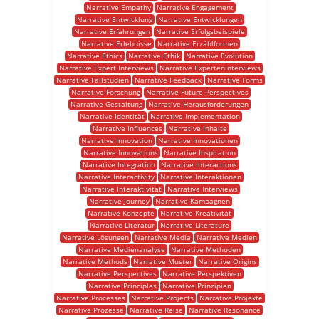
Narrative Empathy
Narrative Engagement
Narrative Entwicklung
Narrative Entwicklungen
Narrative Erfahrungen
Narrative Erfolgsbeispiele
Narrative Erlebnisse
Narrative Erzählformen
Narrative Ethics
Narrative Ethik
Narrative Evolution
Narrative Expert Interviews
Narrative Experteninterviews
Narrative Fallstudien
Narrative Feedback
Narrative Forms
Narrative Forschung
Narrative Future Perspectives
Narrative Gestaltung
Narrative Herausforderungen
Narrative Identität
Narrative Implementation
Narrative Influences
Narrative Inhalte
Narrative Innovation
Narrative Innovationen
Narrative Innovations
Narrative Inspiration
Narrative Integration
Narrative Interactions
Narrative Interactivity
Narrative Interaktionen
Narrative Interaktivität
Narrative Interviews
Narrative Journey
Narrative Kampagnen
Narrative Konzepte
Narrative Kreativität
Narrative Literatur
Narrative Literature
Narrative Lösungen
Narrative Media
Narrative Medien
Narrative Medienanalyse
Narrative Methoden
Narrative Methods
Narrative Muster
Narrative Origins
Narrative Perspectives
Narrative Perspektiven
Narrative Principles
Narrative Prinzipien
Narrative Processes
Narrative Projects
Narrative Projekte
Narrative Prozesse
Narrative Reise
Narrative Resonance