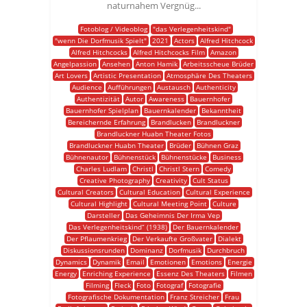
naturnahem Vergnüg...
Fotoblog / Videoblog
"das Verlegenheitskind"
"wenn Die Dorfmusik Spielt"
2021
Actors
Alfred Hitchcock
Alfred Hitchcocks
Alfred Hitchcocks Film
Amazon
Angelpassion
Ansehen
Anton Hamik
Arbeitsscheue Brüder
Art Lovers
Artistic Presentation
Atmosphäre Des Theaters
Audience
Aufführungen
Austausch
Authenticity
Authentizität
Autor
Awareness
Bauernhofer
Bauernhofer Spielplan
Bauernkalender
Bekanntheit
Bereichernde Erfahrung
Brandlucken
Brandluckner
Brandluckner Huabn Theater Fotos
Brandluckner Huabn Theater
Brüder
Bühnen Graz
Bühnenautor
Bühnenstück
Bühnenstücke
Business
Charles Ludlam
Christl
Christl Stern
Comedy
Creative Photography
Creativity
Cult Status
Cultural Creators
Cultural Education
Cultural Experience
Cultural Highlight
Cultural Meeting Point
Culture
Darsteller
Das Geheimnis Der Irma Vep
Das Verlegenheitskind“ (1938)
Der Bauernkalender
Der Pflaumenkrieg
Der Verkaufte Großvater
Dialekt
Diskussionsrunden
Dominanz
Dorfmusik
Durchbruch
Dynamics
Dynamik
Email
Emotionen
Emotions
Energie
Energy
Enriching Experience
Essenz Des Theaters
Filmen
Filming
Fleck
Foto
Fotograf
Fotografie
Fotografische Dokumentation
Franz Streicher
Frau