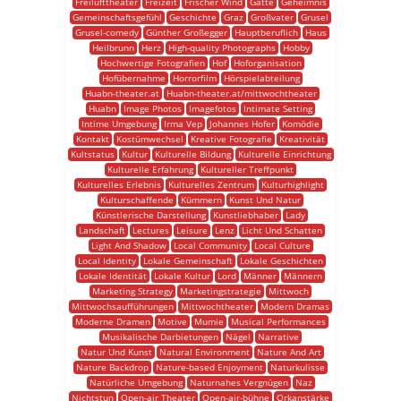
Freilufttheater
Freizeit
Frischer Wind
Gatte
Geheimnis
Gemeinschaftsgefühl
Geschichte
Graz
Großvater
Grusel
Grusel-comedy
Günther Großegger
Hauptberuflich
Haus
Heilbrunn
Herz
High-quality Photographs
Hobby
Hochwertige Fotografien
Hof
Hoforganisation
Hofübernahme
Horrorfilm
Hörspielabteilung
Huabn-theater.at
Huabn-theater.at/mittwochtheater
Huabn
Image Photos
Imagefotos
Intimate Setting
Intime Umgebung
Irma Vep
Johannes Hofer
Komödie
Kontakt
Kostümwechsel
Kreative Fotografie
Kreativität
Kultstatus
Kultur
Kulturelle Bildung
Kulturelle Einrichtung
Kulturelle Erfahrung
Kultureller Treffpunkt
Kulturelles Erlebnis
Kulturelles Zentrum
Kulturhighlight
Kulturschaffende
Kümmern
Kunst Und Natur
Künstlerische Darstellung
Kunstliebhaber
Lady
Landschaft
Lectures
Leisure
Lenz
Licht Und Schatten
Light And Shadow
Local Community
Local Culture
Local Identity
Lokale Gemeinschaft
Lokale Geschichten
Lokale Identität
Lokale Kultur
Lord
Männer
Männern
Marketing Strategy
Marketingstrategie
Mittwoch
Mittwochsaufführungen
Mittwochtheater
Modern Dramas
Moderne Dramen
Motive
Mumie
Musical Performances
Musikalische Darbietungen
Nägel
Narrative
Natur Und Kunst
Natural Environment
Nature And Art
Nature Backdrop
Nature-based Enjoyment
Naturkulisse
Natürliche Umgebung
Naturnahes Vergnügen
Naz
Nichtstun
Open-air Theater
Open-air-bühne
Orkanstärke