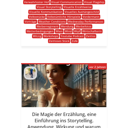
Verwahrloster Hof
Visual Communication
Visual Flagship
Visual Storytelling
Visuelle Erzählweise
Visuelle Kommunikation
Visuelles Aushängeschild
Volksstücke
Volkstümliche Hörspiele
Vordermann
Vorträge
Weather Conditions
Wednesday Performances
Weiberregiment
Wendung
Werbefotos
Wetterbedingungen
Wien
Wind
Wipf
Wirtschafterin
Witzig
Workshops
Youtube Podcast
Zeitlos
Zeitloses Stück
Zofe
vor 2 Jahren
Die Magie der Erzählung, eine
Einführung ins Storytelling.
Anwendung, Wirkung und warum