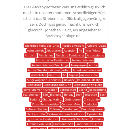
Die Glückshypothese: Was uns wirklich glücklich
macht In unserer modernen, schnelllebigen Welt
scheint das Streben nach Glück allgegenwärtig zu
sein. Doch was genau macht uns wirklich
glücklich? Jonathan Haidt, ein angesehener
Sozialpsychologe un...
Buchtipps Filmtipps Links
Accept Emotions
Achieve Goals
Achtsamkeit
Adaptation
Adaption
Alt
Altes Wissen
Altruism
Altruismus
Altruistic Tendencies
Altruistische
Altruistische Tendenzen
Ancient Wisdom
Ancient Wisdom Teachings
Anregungen
Antike
Antike Weisheitslehren
Arbeit
Arbeitszufriedenheit
Aristoteles
Aristotle
Art
Aspekt
äußere Ziele
Ausgewogener Lebensstil
Balance
Balanced Lifestyle
Bedeutung
Bedeutung Und Sinn
Bedeutung Von Liebe
Befreiung Von Wünschen
Bereitschaft
Besitz
Betrachtung
Beziehungen
Bild
Biologie
Biology
Book
Botschaft
Buch
Buddha
Change Habits
Christentum
Christianity
Close Relationships
Common Good
Confucius
Cultural Studies
Culture
Dankbarkeit
Deep Happiness
Denkanstöße
Eastern Wisdom Traditions
Egoistische
Egoistische Tendenzen
Ehrenamtliche Arbeit
Einfluss
Einfluss Von Geld
Emotional Self
Emotionales Selbst
Emotionen
Emotionen Akzeptieren
Empfinden