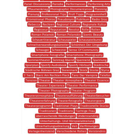
Panel Discussions
Parodie
Performances
Performing Arts
Pflaumenkrieg
Photographic Documentation
Planning
Planung
Professional Tips
Profi Tipps
Programmheft
Promotional Photos
Pseudonym
Publikum
Radio Graz
Rebecca
Rechten
Regional Culture
Regionale Kultur
Regisseur
Reputation
Resolut
Rolle
Rollen
Roman Polanski
Roman Polanskis
Scenic Beauty
Schauerliteratur
Schauspieler
Schauspielkunst
Schnellverwandlungskünstler
Schönheit Der Umgebung
Schwager
Schwester
Sense Of Community
Smartphone Fotografie
Smartphone Photography
Sommertheater
Sonntag Abend
Spannend
Spannung
Spielplan
Spotify Audiobook
Spotify Hörbuch
Städtische
Städtische Bühnen Graz
Steiermark
Stück
Stücke
Styria
S`herz
Sherz Am Rechten Fleck
Tanz Der Vampire
Telefon
Tension
Theater
Theater Atmosphere
Theater Essence
Theater Experience
Theater Performance
Theater Photography
Theater Program
Theateratmosphäre
Theateraufführung
Theaterbesucher
Theatererfahrung
Theaterfotografie
Theatergoers
Theaterprogramm
Traditional Plays
Traditionelle Stücke
Traditionen
Traditions
Tüchtige Frau
überraschende Wendungen
Understanding
Unterhaltungs- Und Hörspielabteilung
Unterhaltungsabteilung
Veit
Verfilmungen
Verlegenheitskind
Verschiedene Rollen
Verständnis