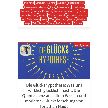
Strength
Strength Training
Support
Sustainability
Sustainable Lifestyle
Text
Traditionen
Traditions
Training
Training Program
Trainingsprogramm
Tschüss
Unterstützung
Values
Vergangenheit
Verhaltensmuster
Verpflichtungen
Wahl
Weg
Weisheit
Werte
Wisdom
Yoga
Zeit
Zeiten
Ziele
Zufriedenheit
Zukunft
vor 2 Jahren
Die Glückshypothese: Was uns
wirklich glücklich macht: Die
Quintessenz aus altem Wissen und
moderner Glücksforschung von
Jonathan Haidt