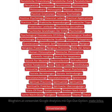
Persönliche Entwicklung
Persönliche Ziele
Persönlichkeit
Perspektive
Pessimism
Pessimismus
Philosophen
Philosophers
Philosophie
Physical Health
Positive Emotionen
Positive Psychologie
Positive Psychology
Potenzial Leben
Practical Applications
Practical Tips
Praktische Anwendungen
Praktische Tipps
Praktischer Leitfaden
Psychische Gesundheit
Psychische Grundlagen Der Ethik
Psychologen
Psychological Foundations Of Ethics
Psychological Studies
Psychologie
Psychologische Studien
Pursuit Of Happiness
Quintessenz
Rational Self
Rationales Selbst
Religion
Religiöse Praktiken
Religious Practices
Rolle Der Arbeit
Roman Philosophers
Römische Philosophen
Scientific Insights
Search For Happiness
Search For Meaning
Selbstreflexion
Self-reflection
Selfish Tendencies
Sinn
Sinn Im Leben
Sinnfindung
Sinnsuche
Social Connections
Social Psychologist
Soziale Beziehungen
Soziale Verbindungen
Sozialpsychologe
Sozialpsychologen
Spielerisch
Spiritual Practices
Spiritualität
Spirituality
Spirituelle Praktiken
Spirituelle Überzeugungen
State Of Flow
Stolpersteine
Streben Nach Glück
Suche Nach Glück
Tätigkeit
Tendenzen
Thema
These
Tiefes Glück
Tiefgründige Analyse
Tipps
Traditionen
Blogheim.at verwendet Google Analytics mit Opt-Out Option.
mehr Infos.
Tugenden
Übungen
Untersuchung
Verständnis
Video
Virtues
Volunteer Work
Wahrnehmungen
Wege
Weise
Einverstanden
Weisheitslehren
Well-being
Weltgeschichtliche Ideen