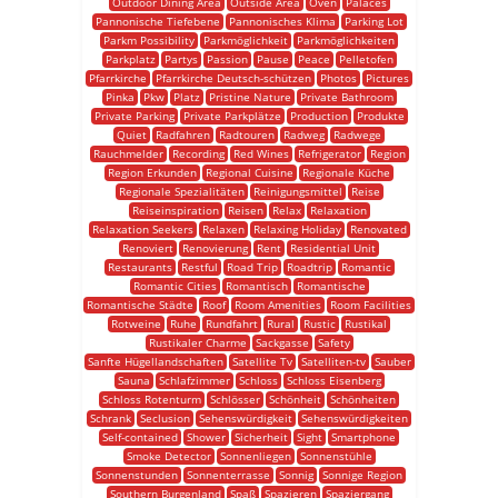
Outdoor Dining Area
Outside Area
Oven
Palaces
Pannonische Tiefebene
Pannonisches Klima
Parking Lot
Parkm Possibility
Parkmöglichkeit
Parkmöglichkeiten
Parkplatz
Partys
Passion
Pause
Peace
Pelletofen
Pfarrkirche
Pfarrkirche Deutsch-schützen
Photos
Pictures
Pinka
Pkw
Platz
Pristine Nature
Private Bathroom
Private Parking
Private Parkplätze
Production
Produkte
Quiet
Radfahren
Radtouren
Radweg
Radwege
Rauchmelder
Recording
Red Wines
Refrigerator
Region
Region Erkunden
Regional Cuisine
Regionale Küche
Regionale Spezialitäten
Reinigungsmittel
Reise
Reiseinspiration
Reisen
Relax
Relaxation
Relaxation Seekers
Relaxen
Relaxing Holiday
Renovated
Renoviert
Renovierung
Rent
Residential Unit
Restaurants
Restful
Road Trip
Roadtrip
Romantic
Romantic Cities
Romantisch
Romantische
Romantische Städte
Roof
Room Amenities
Room Facilities
Rotweine
Ruhe
Rundfahrt
Rural
Rustic
Rustikal
Rustikaler Charme
Sackgasse
Safety
Sanfte Hügellandschaften
Satellite Tv
Satelliten-tv
Sauber
Sauna
Schlafzimmer
Schloss
Schloss Eisenberg
Schloss Rotenturm
Schlösser
Schönheit
Schönheiten
Schrank
Seclusion
Sehenswürdigkeit
Sehenswürdigkeiten
Self-contained
Shower
Sicherheit
Sight
Smartphone
Smoke Detector
Sonnenliegen
Sonnenstühle
Sonnenstunden
Sonnenterrasse
Sonnig
Sonnige Region
Southern Burgenland
Spaß
Spazieren
Spaziergang