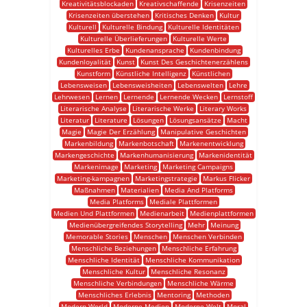
Kreativitätsblockaden
Kreativschaffende
Krisenzeiten
Krisenzeiten überstehen
Kritisches Denken
Kultur
Kulturell
Kulturelle Bindung
Kulturelle Identitäten
Kulturelle Überlieferungen
Kulturelle Werte
Kulturelles Erbe
Kundenansprache
Kundenbindung
Kundenloyalität
Kunst
Kunst Des Geschichtenerzählens
Kunstform
Künstliche Intelligenz
Künstlichen
Lebensweisen
Lebensweisheiten
Lebenswelten
Lehre
Lehrwesen
Lernen
Lernende
Lernende Wecken
Lernstoff
Literarische Analyse
Literarische Werke
Literary Works
Literatur
Literature
Lösungen
Lösungsansätze
Macht
Magie
Magie Der Erzählung
Manipulative Geschichten
Markenbildung
Markenbotschaft
Markenentwicklung
Markengeschichte
Markenhumanisierung
Markenidentität
Markenimage
Marketing
Marketing Campaigns
Marketing-kampagnen
Marketingstrategie
Markus Flicker
Maßnahmen
Materialien
Media And Platforms
Media Platforms
Mediale Plattformen
Medien Und Plattformen
Medienarbeit
Medienplattformen
Medienübergreifendes Storytelling
Mehr
Meinung
Memorable Stories
Menschen
Menschen Verbinden
Menschliche Beziehungen
Menschliche Erfahrung
Menschliche Identität
Menschliche Kommunikation
Menschliche Kultur
Menschliche Resonanz
Menschliche Verbindungen
Menschliche Wärme
Menschliches Erlebnis
Mentoring
Methoden
Modern World
Moderne Medien
Moderne Welt
Moral