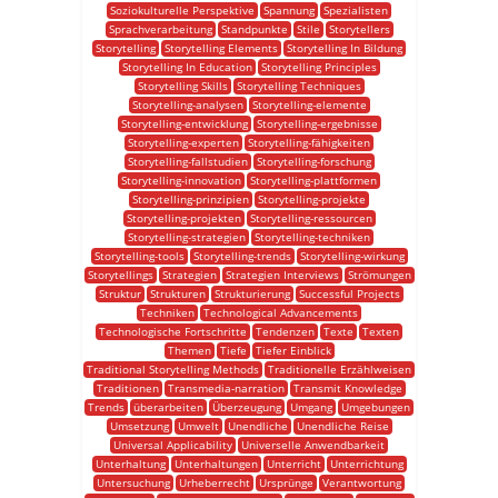
Soziokulturelle Perspektive
Spannung
Spezialisten
Sprachverarbeitung
Standpunkte
Stile
Storytellers
Storytelling
Storytelling Elements
Storytelling In Bildung
Storytelling In Education
Storytelling Principles
Storytelling Skills
Storytelling Techniques
Storytelling-analysen
Storytelling-elemente
Storytelling-entwicklung
Storytelling-ergebnisse
Storytelling-experten
Storytelling-fähigkeiten
Storytelling-fallstudien
Storytelling-forschung
Storytelling-innovation
Storytelling-plattformen
Storytelling-prinzipien
Storytelling-projekte
Storytelling-projekten
Storytelling-ressourcen
Storytelling-strategien
Storytelling-techniken
Storytelling-tools
Storytelling-trends
Storytelling-wirkung
Storytellings
Strategien
Strategien Interviews
Strömungen
Struktur
Strukturen
Strukturierung
Successful Projects
Techniken
Technological Advancements
Technologische Fortschritte
Tendenzen
Texte
Texten
Themen
Tiefe
Tiefer Einblick
Traditional Storytelling Methods
Traditionelle Erzählweisen
Traditionen
Transmedia-narration
Transmit Knowledge
Trends
überarbeiten
Überzeugung
Umgang
Umgebungen
Umsetzung
Umwelt
Unendliche
Unendliche Reise
Universal Applicability
Universelle Anwendbarkeit
Unterhaltung
Unterhaltungen
Unterricht
Unterrichtung
Untersuchung
Urheberrecht
Ursprünge
Verantwortung