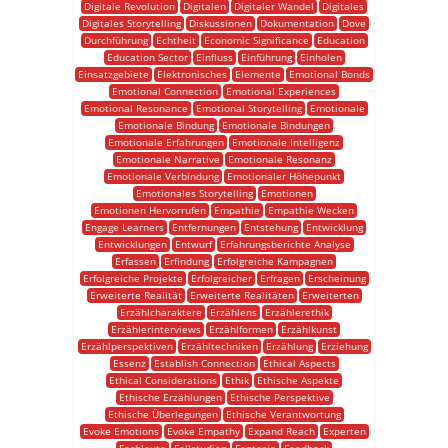
Digitale Revolution
Digitalen
Digitaler Wandel
Digitales
Digitales Storytelling
Diskussionen
Dokumentation
Dove
Durchführung
Echtheit
Economic Significance
Education
Education Sector
Einfluss
Einführung
Einholen
Einsatzgebiete
Elektronisches
Elemente
Emotional Bonds
Emotional Connection
Emotional Experiences
Emotional Resonance
Emotional Storytelling
Emotionale
Emotionale Bindung
Emotionale Bindungen
Emotionale Erfahrungen
Emotionale Intelligenz
Emotionale Narrative
Emotionale Resonanz
Emotionale Verbindung
Emotionaler Höhepunkt
Emotionales Storytelling
Emotionen
Emotionen Hervorrufen
Empathie
Empathie Wecken
Engage Learners
Entfernungen
Entstehung
Entwicklung
Entwicklungen
Entwurf
Erfahrungsberichte Analyse
Erfassen
Erfindung
Erfolgreiche Kampagnen
Erfolgreiche Projekte
Erfolgreicher
Erfragen
Erscheinung
Erweiterte Realität
Erweiterte Realitäten
Erweiterten
Erzählcharaktere
Erzählens
Erzählerethik
Erzählerinterviews
Erzählformen
Erzählkunst
Erzählperspektiven
Erzähltechniken
Erzählung
Erziehung
Essenz
Establish Connection
Ethical Aspects
Ethical Considerations
Ethik
Ethische Aspekte
Ethische Erzählungen
Ethische Perspektive
Ethische Überlegungen
Ethische Verantwortung
Evoke Emotions
Evoke Empathy
Expand Reach
Experten