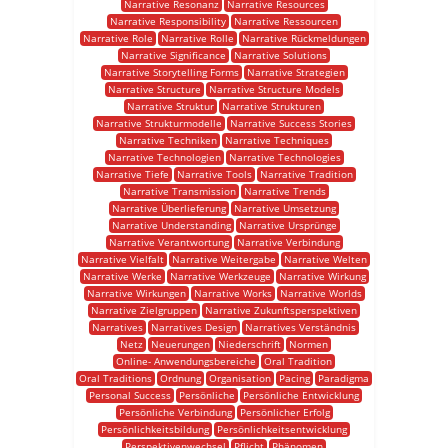
Narrative Resonanz
Narrative Resources
Narrative Responsibility
Narrative Ressourcen
Narrative Role
Narrative Rolle
Narrative Rückmeldungen
Narrative Significance
Narrative Solutions
Narrative Storytelling Forms
Narrative Strategien
Narrative Structure
Narrative Structure Models
Narrative Struktur
Narrative Strukturen
Narrative Strukturmodelle
Narrative Success Stories
Narrative Techniken
Narrative Techniques
Narrative Technologien
Narrative Technologies
Narrative Tiefe
Narrative Tools
Narrative Tradition
Narrative Transmission
Narrative Trends
Narrative Überlieferung
Narrative Umsetzung
Narrative Understanding
Narrative Ursprünge
Narrative Verantwortung
Narrative Verbindung
Narrative Vielfalt
Narrative Weitergabe
Narrative Welten
Narrative Werke
Narrative Werkzeuge
Narrative Wirkung
Narrative Wirkungen
Narrative Works
Narrative Worlds
Narrative Zielgruppen
Narrative Zukunftsperspektiven
Narratives
Narratives Design
Narratives Verständnis
Netz
Neuerungen
Niederschrift
Normen
Online- Anwendungsbereiche
Oral Tradition
Oral Traditions
Ordnung
Organisation
Pacing
Paradigma
Personal Success
Persönliche
Persönliche Entwicklung
Persönliche Verbindung
Persönlicher Erfolg
Persönlichkeitsbildung
Persönlichkeitsentwicklung
Perspektivenwechsel
Pflicht
Phänomen