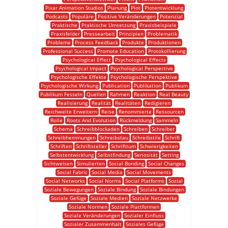
Pixar Animation Studios
Planung
Plot
Plotentwicklung
Podcasts
Populäre
Positive Veränderungen
Potenzial
Praktische
Praktische Umsetzung
Praxisbeispiele
Praxisfelder
Pressearbeit
Prinzipien
Problematik
Probleme
Process Feedback
Produkte
Produktionen
Professional Success
Promote Education
Protokollierung
Psychological Effect
Psychological Effects
Psychological Impact
Psychological Perspective
Psychologische Effekte
Psychologische Perspektive
Psychologische Wirkung
Publication
Publikation
Publikum
Publikum Fesseln
Quellen
Rahmen
Reaktion
Real Beauty
Realisierung
Realität
Realitäten
Redigieren
Reichweite Erweitern
Reise
Renommierte
Ressourcen
Rolle
Roots And Evolution
Rückmeldung
Sammeln
Schema
Schreibblockaden
Schreiben
Schreiber
Schreibhemmungen
Schreibstau
Schreibstile
Schrift
Schriften
Schriftsteller
Schrifttum
Schwierigkeiten
Selbstentwicklung
Selbstfindung
Seriosität
Setting
Sichtweisen
Simulierten
Social Bonding
Social Changes
Social Fabric
Social Media
Social Movements
Social Networks
Social Norms
Social Platforms
Sozial
Soziale Bewegungen
Soziale Bindung
Soziale Bindungen
Soziale Gefüge
Soziale Medien
Soziale Netzwerke
Soziale Normen
Soziale Plattformen
Soziale Veränderungen
Sozialer Einfluss
Sozialer Zusammenhalt
Soziales Gefüge