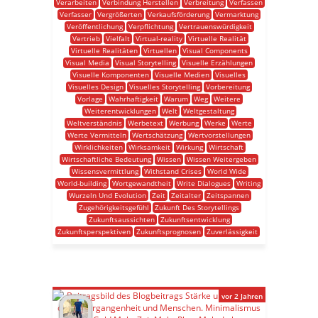
Verarbeiten
Verbindung Herstellen
Verbreitung
Verfassen
Verfasser
Vergrößerten
Verkaufsförderung
Vermarktung
Veröffentlichung
Verpflichtung
Vertrauenswürdigkeit
Vertrieb
Vielfalt
Virtual-reality
Virtuelle Realität
Virtuelle Realitäten
Virtuellen
Visual Components
Visual Media
Visual Storytelling
Visuelle Erzählungen
Visuelle Komponenten
Visuelle Medien
Visuelles
Visuelles Design
Visuelles Storytelling
Vorbereitung
Vorlage
Wahrhaftigkeit
Warum
Weg
Weitere
Weiterentwicklungen
Welt
Weltgestaltung
Weltverständnis
Werbetext
Werbung
Werke
Werte
Werte Vermitteln
Wertschätzung
Wertvorstellungen
Wirklichkeiten
Wirksamkeit
Wirkung
Wirtschaft
Wirtschaftliche Bedeutung
Wissen
Wissen Weitergeben
Wissensvermittlung
Withstand Crises
World Wide
World-building
Wortgewandtheit
Write Dialogues
Writing
Wurzeln Und Evolution
Zeit
Zeitalter
Zeitspannen
Zugehörigkeitsgefühl
Zukunft Des Storytellings
Zukunftsaussichten
Zukunftsentwicklung
Zukunftsperspektiven
Zukunftsprognosen
Zuverlässigkeit
vor 2 Jahren