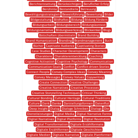
Berichterstattung
Berücksichtigen
Beruflicher Erfolg
Berühmte
Bestandteile
Betreuung
Bewältigungsstrategien
Beweisführung
Bewertung
Bilder
Bildgestaltung
Bildhaftes
Bildung
Bildung Fördern
Bildungsarbeit
Bildungsbereich
Bildungskontext
Bildungsnarrative
Bildungswerkzeug
Blickwinkel
Blogs
Botschaften übermitteln
Brand Building
Brand Humanization
Branding
Brandmanagement
Buch
Bücher
Captivate Audience
Captivating Stories
Case Studies
Character Development
Characters
Charaktere
Charakterentwicklung
Coaching
Cognitive Activation
Cognitive Psychology
Communication
Communication Goals
Conflict
Conflict-driven Stories
Connect People
Convey Complex Ideas
Convey Meaning
Convey Messages
Convey Values
Copywriting
Create Connection
Creative Challenges
Creative Narratives
Creative Processes
Creative Storytelling Techniques
Critical Thinking
Cultural Bonding
Cultural Heritage
Cultural Traditions
Culture
Dank
Danke
Darstellungsformen
Datenflut
Deep Insight
Dialog
Dialoge Schreiben
Dialogs
Die
Dienstleistungen
Digital Media
Digital Narrative Forms
Digital Narratives
Digital Platforms
Digital Revolution
Digital Transformation
Digitale Erzählformate
Digitale Erzählformen
Digitale Geschichten
Digitale Medien
Digitale Narrative
Digitale Plattformen