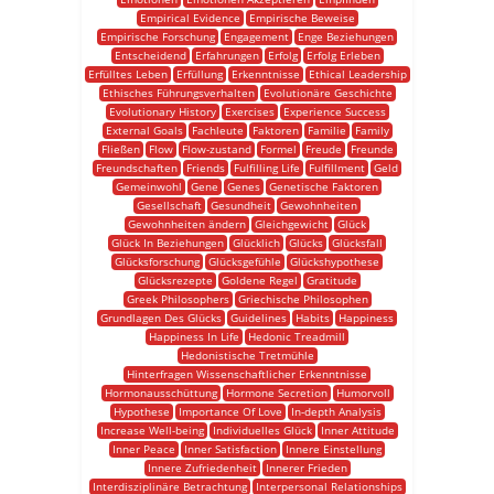
Empirical Evidence
Empirische Beweise
Empirische Forschung
Engagement
Enge Beziehungen
Entscheidend
Erfahrungen
Erfolg
Erfolg Erleben
Erfülltes Leben
Erfüllung
Erkenntnisse
Ethical Leadership
Ethisches Führungsverhalten
Evolutionäre Geschichte
Evolutionary History
Exercises
Experience Success
External Goals
Fachleute
Faktoren
Familie
Family
Fließen
Flow
Flow-zustand
Formel
Freude
Freunde
Freundschaften
Friends
Fulfilling Life
Fulfillment
Geld
Gemeinwohl
Gene
Genes
Genetische Faktoren
Gesellschaft
Gesundheit
Gewohnheiten
Gewohnheiten ändern
Gleichgewicht
Glück
Glück In Beziehungen
Glücklich
Glücks
Glücksfall
Glücksforschung
Glücksgefühle
Glückshypothese
Glücksrezepte
Goldene Regel
Gratitude
Greek Philosophers
Griechische Philosophen
Grundlagen Des Glücks
Guidelines
Habits
Happiness
Happiness In Life
Hedonic Treadmill
Hedonistische Tretmühle
Hinterfragen Wissenschaftlicher Erkenntnisse
Hormonausschüttung
Hormone Secretion
Humorvoll
Hypothese
Importance Of Love
In-depth Analysis
Increase Well-being
Individuelles Glück
Inner Attitude
Inner Peace
Inner Satisfaction
Innere Einstellung
Innere Zufriedenheit
Innerer Frieden
Interdisziplinäre Betrachtung
Interpersonal Relationships