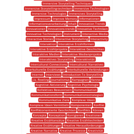
Immersive Storytelling Techniques
Immersive Storytelling-techniken
Immersive Technologien
Immersive Technologies
Immersives Storytelling
Impressum
Improve Memory
Informationen
Informationsverarbeitung
Inhalt
Innovation Trends
Innovationen
Innovations-trends
Innovative Techniken
Innovative Technologien
Instrument
Interactive Media
Interactive Stories
Interactive Storytelling
Interactivity
Interaktion
Interaktive Erzählformen
Interaktive Erzählprojekte
Interaktive Geschichten
Interaktive Medien
Interaktive Medienprojekte
Interaktives Storytelling
Interaktivität
Intercultural Connections
Intercultural Narratives
Interkulturelle Erzählungen
Interkulturelle Verbindungen
Internet
Interviews
Introduction To Storytelling
J.k. Rowling
Journalismus
Kampagnen
Kenner
Kognitive Aktivierung
Kognitive Psychologie
Kollektives Bewusstsein
Kommunikation
Kommunikationsform
Kommunikationsstrategien
Kommunikative Ziele
Komplexe Ideen
Komplexe Ideen Vermitteln
Komponenten
Konflikt
Konfliktorientierte Geschichten
Konflikts
Können
Konzepte
Konzeption
Korrigieren
Kreationen
Kreative Erzählansätze
Kreative Erzähltechniken
Kreative Erzählungen
Kreative Herausforderungen
Kreative Narrative
Kreative Prozesse
Kreativität