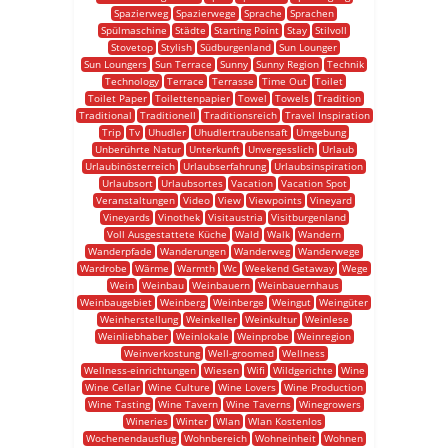
Spazierweg
Spazierwege
Sprache
Sprachen
Spülmaschine
Städte
Starting Point
Stay
Stilvoll
Stovetop
Stylish
Südburgenland
Sun Lounger
Sun Loungers
Sun Terrace
Sunny
Sunny Region
Technik
Technology
Terrace
Terrasse
Time Out
Toilet
Toilet Paper
Toilettenpapier
Towel
Towels
Tradition
Traditional
Traditionell
Traditionsreich
Travel Inspiration
Trip
Tv
Uhudler
Uhudlertraubensaft
Umgebung
Unberührte Natur
Unterkunft
Unvergesslich
Urlaub
Urlaubinösterreich
Urlaubserfahrung
Urlaubsinspiration
Urlaubsort
Urlaubsortes
Vacation
Vacation Spot
Veranstaltungen
Video
View
Viewpoints
Vineyard
Vineyards
Vinothek
Visitaustria
Visitburgenland
Voll Ausgestattete Küche
Wald
Walk
Wandern
Wanderpfade
Wanderungen
Wanderweg
Wanderwege
Wardrobe
Wärme
Warmth
Wc
Weekend Getaway
Wege
Wein
Weinbau
Weinbauern
Weinbauernhaus
Weinbaugebiet
Weinberg
Weinberge
Weingut
Weingüter
Weinherstellung
Weinkeller
Weinkultur
Weinlese
Weinliebhaber
Weinlokale
Weinprobe
Weinregion
Weinverkostung
Well-groomed
Wellness
Wellness-einrichtungen
Wiesen
Wifi
Wildgerichte
Wine
Wine Cellar
Wine Culture
Wine Lovers
Wine Production
Wine Tasting
Wine Tavern
Wine Taverns
Winegrowers
Wineries
Winter
Wlan
Wlan Kostenlos
Wochenendausflug
Wohnbereich
Wohneinheit
Wohnen