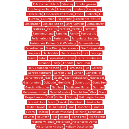
Erholsamer Urlaub
Erholung
Erholungsoase
Erholungssuchende
Erkundung
Erlebnis
Erzeugung
Essbereich
Essbereich Im Freien
Essen
Esstisch
Eu
Europa
Excursion
Experience
Experience Nature
Exploration
Explore Region
Extra Comfort
Extrakomfort
Facilities
Facility
Fahrrad
Familie
Familien
Familienurlaub
Families
Family
Feelaustria
Ferienerlebnis
Ferienhaus
Ferienhaus Buchen
Ferienhaus Kellerstöckl Weinberg
Ferienwohnung
Feuerlöscher
Fine Dining Restaurants
Fire Extinguisher
Fireplace
Flachbild-tv
Flat Screen Tv
Foot
Footage
Forest
Fotos
Freizeitaktivitäten
Freizeiterlebnisse
Freunde
Fridge
Friends
Front Door
Fully Equipped Kitchen
Fun
Furnished
Fuß
Garden
Garden Furniture
Garden View
Garten
Gartenblick
Gartenmöbel
Gast
Gäste
Gastfreundschaft
Gastgeber
Gastronomie
Gebäude
Gemütlich
Generation
Genießen
Gentle Hillscapes
Gepflegt
Gepflegter Garten
German
German-schÜtzen
Geschäftsreise
Geschichte
Glas
Glass
Grape Harvest
Grill
Grillen
Grilling
Grillmöglichkeiten
Ground Floor
Guest
Guests
Handtuch
Handtücher
Hauben-lokale
Haubenlokal
Haus
Häuschen
Haustür
Hearty
Heating
Heimatmuseum
Heizung
Herdplatte
Heurige
Heurigen
Hike
Hiking
Hiking Trail
Hiking Trails
Historic Villages
Historisch
Historische Dörfer
Historische Kirchen
Holiday Destination