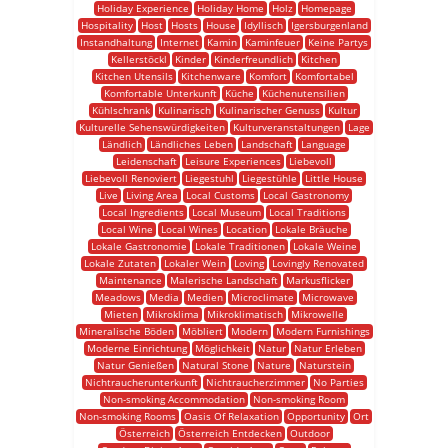
Holiday Experience
Holiday Home
Holz
Homepage
Hospitality
Host
Hosts
House
Idyllisch
Igersburgenland
Instandhaltung
Internet
Kamin
Kaminfeuer
Keine Partys
Kellerstöckl
Kinder
Kinderfreundlich
Kitchen
Kitchen Utensils
Kitchenware
Komfort
Komfortabel
Komfortable Unterkunft
Küche
Küchenutensilien
Kühlschrank
Kulinarisch
Kulinarischer Genuss
Kultur
Kulturelle Sehenswürdigkeiten
Kulturveranstaltungen
Lage
Ländlich
Ländliches Leben
Landschaft
Language
Leidenschaft
Leisure Experiences
Liebevoll
Liebevoll Renoviert
Liegestuhl
Liegestühle
Little House
Live
Living Area
Local Customs
Local Gastronomy
Local Ingredients
Local Museum
Local Traditions
Local Wine
Local Wines
Location
Lokale Bräuche
Lokale Gastronomie
Lokale Traditionen
Lokale Weine
Lokale Zutaten
Lokaler Wein
Loving
Lovingly Renovated
Maintenance
Malerische Landschaft
Markusflicker
Meadows
Media
Medien
Microclimate
Microwave
Mieten
Mikroklima
Mikroklimatisch
Mikrowelle
Mineralische Böden
Möbliert
Modern
Modern Furnishings
Moderne Einrichtung
Möglichkeit
Natur
Natur Erleben
Natur Genießen
Natural Stone
Nature
Naturstein
Nichtraucherunterkunft
Nichtraucherzimmer
No Parties
Non-smoking Accommodation
Non-smoking Room
Non-smoking Rooms
Oasis Of Relaxation
Opportunity
Ort
Österreich
Österreich Entdecken
Outdoor