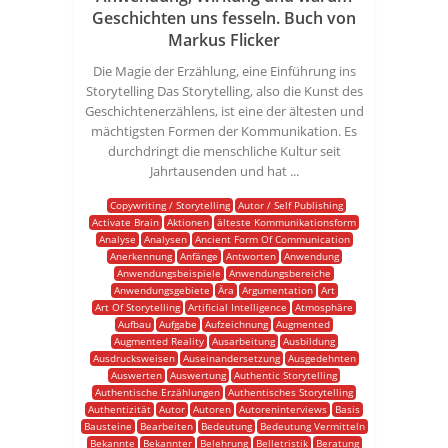
Geschichten uns fesseln. Buch von
Markus Flicker
Die Magie der Erzählung, eine Einführung ins
Storytelling Das Storytelling, also die Kunst des
Geschichtenerzählens, ist eine der ältesten und
mächtigsten Formen der Kommunikation. Es
durchdringt die menschliche Kultur seit
Jahrtausenden und hat ...
Copywriting / Storytelling
Autor / Self Publishing
Activate Brain
Aktionen
älteste Kommunikationsform
Analyse
Analysen
Ancient Form Of Communication
Anerkennung
Anfänge
Antworten
Anwendung
Anwendungsbeispiele
Anwendungsbereiche
Anwendungsgebiete
Ära
Argumentation
Art
Art Of Storytelling
Artificial Intelligence
Atmosphäre
Aufbau
Aufgabe
Aufzeichnung
Augmented
Augmented Reality
Ausarbeitung
Ausbildung
Ausdrucksweisen
Auseinandersetzung
Ausgedehnten
Auswerten
Auswertung
Authentic Storytelling
Authentische Erzählungen
Authentisches Storytelling
Authentizität
Autor
Autoren
Autoreninterviews
Basis
Bausteine
Bearbeiten
Bedeutung
Bedeutung Vermitteln
Bekannte
Bekannter
Belehrung
Belletristik
Beratung