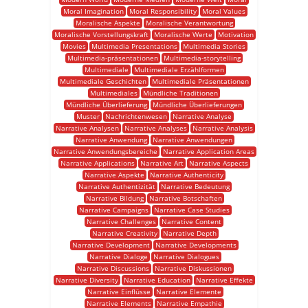
Moral Imagination
Moral Responsibility
Moral Values
Moralische Aspekte
Moralische Verantwortung
Moralische Vorstellungskraft
Moralische Werte
Motivation
Movies
Multimedia Presentations
Multimedia Stories
Multimedia-präsentationen
Multimedia-storytelling
Multimediale
Multimediale Erzählformen
Multimediale Geschichten
Multimediale Präsentationen
Multimediales
Mündliche Traditionen
Mündliche Überlieferung
Mündliche Überlieferungen
Muster
Nachrichtenwesen
Narrative Analyse
Narrative Analysen
Narrative Analyses
Narrative Analysis
Narrative Anwendung
Narrative Anwendungen
Narrative Anwendungsbereiche
Narrative Application Areas
Narrative Applications
Narrative Art
Narrative Aspects
Narrative Aspekte
Narrative Authenticity
Narrative Authentizität
Narrative Bedeutung
Narrative Bildung
Narrative Botschaften
Narrative Campaigns
Narrative Case Studies
Narrative Challenges
Narrative Content
Narrative Creativity
Narrative Depth
Narrative Development
Narrative Developments
Narrative Dialoge
Narrative Dialogues
Narrative Discussions
Narrative Diskussionen
Narrative Diversity
Narrative Education
Narrative Effekte
Narrative Einflüsse
Narrative Elemente
Narrative Elements
Narrative Empathie