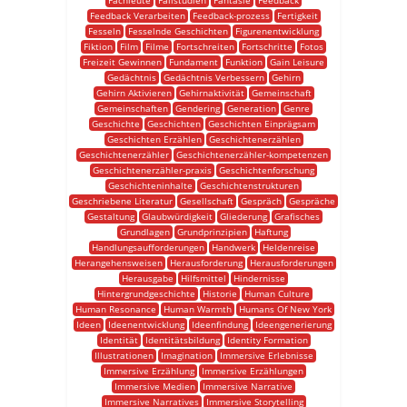
Fachleute
Fallstudien
Fantasie
Feedback
Feedback Verarbeiten
Feedback-prozess
Fertigkeit
Fesseln
Fesselnde Geschichten
Figurenentwicklung
Fiktion
Film
Filme
Fortschreiten
Fortschritte
Fotos
Freizeit Gewinnen
Fundament
Funktion
Gain Leisure
Gedächtnis
Gedächtnis Verbessern
Gehirn
Gehirn Aktivieren
Gehirnaktivität
Gemeinschaft
Gemeinschaften
Gendering
Generation
Genre
Geschichte
Geschichten
Geschichten Einprägsam
Geschichten Erzählen
Geschichtenerzählen
Geschichtenerzähler
Geschichtenerzähler-kompetenzen
Geschichtenerzähler-praxis
Geschichtenforschung
Geschichteninhalte
Geschichtenstrukturen
Geschriebene Literatur
Gesellschaft
Gespräch
Gespräche
Gestaltung
Glaubwürdigkeit
Gliederung
Grafisches
Grundlagen
Grundprinzipien
Haftung
Handlungsaufforderungen
Handwerk
Heldenreise
Herangehensweisen
Herausforderung
Herausforderungen
Herausgabe
Hilfsmittel
Hindernisse
Hintergrundgeschichte
Historie
Human Culture
Human Resonance
Human Warmth
Humans Of New York
Ideen
Ideenentwicklung
Ideenfindung
Ideengenerierung
Identität
Identitätsbildung
Identity Formation
Illustrationen
Imagination
Immersive Erlebnisse
Immersive Erzählung
Immersive Erzählungen
Immersive Medien
Immersive Narrative
Immersive Narratives
Immersive Storytelling