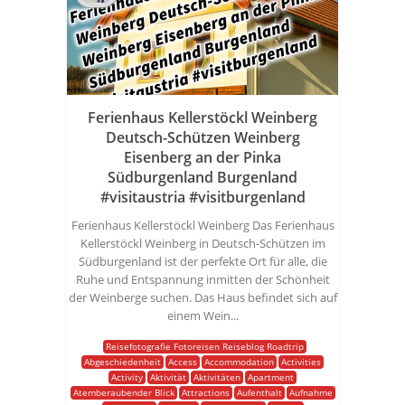
Ferienhaus Kellerstöckl Weinberg
Deutsch-Schützen Weinberg
Eisenberg an der Pinka
Südburgenland Burgenland
#visitaustria #visitburgenland
Ferienhaus Kellerstöckl Weinberg Das Ferienhaus
Kellerstöckl Weinberg in Deutsch-Schützen im
Südburgenland ist der perfekte Ort für alle, die
Ruhe und Entspannung inmitten der Schönheit
der Weinberge suchen. Das Haus befindet sich auf
einem Wein...
Reisefotografie Fotoreisen Reiseblog Roadtrip
Abgeschiedenheit
Access
Accommodation
Activities
Activity
Aktivität
Aktivitäten
Apartment
Atemberaubender Blick
Attractions
Aufenthalt
Aufnahme