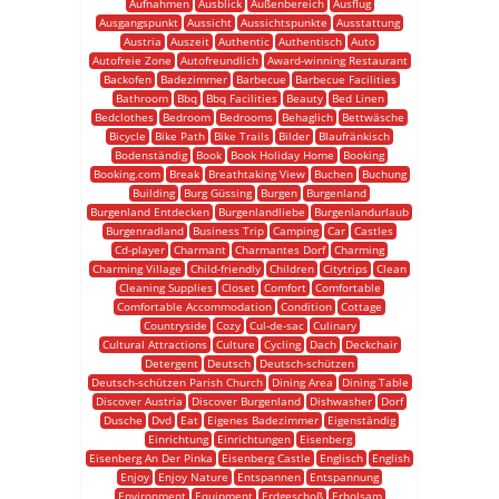
Aufnahmen
Ausblick
Außenbereich
Ausflug
Ausgangspunkt
Aussicht
Aussichtspunkte
Ausstattung
Austria
Auszeit
Authentic
Authentisch
Auto
Autofreie Zone
Autofreundlich
Award-winning Restaurant
Backofen
Badezimmer
Barbecue
Barbecue Facilities
Bathroom
Bbq
Bbq Facilities
Beauty
Bed Linen
Bedclothes
Bedroom
Bedrooms
Behaglich
Bettwäsche
Bicycle
Bike Path
Bike Trails
Bilder
Blaufränkisch
Bodenständig
Book
Book Holiday Home
Booking
Booking.com
Break
Breathtaking View
Buchen
Buchung
Building
Burg Güssing
Burgen
Burgenland
Burgenland Entdecken
Burgenlandliebe
Burgenlandurlaub
Burgenradland
Business Trip
Camping
Car
Castles
Cd-player
Charmant
Charmantes Dorf
Charming
Charming Village
Child-friendly
Children
Citytrips
Clean
Cleaning Supplies
Closet
Comfort
Comfortable
Comfortable Accommodation
Condition
Cottage
Countryside
Cozy
Cul-de-sac
Culinary
Cultural Attractions
Culture
Cycling
Dach
Deckchair
Detergent
Deutsch
Deutsch-schützen
Deutsch-schützen Parish Church
Dining Area
Dining Table
Discover Austria
Discover Burgenland
Dishwasher
Dorf
Dusche
Dvd
Eat
Eigenes Badezimmer
Eigenständig
Einrichtung
Einrichtungen
Eisenberg
Eisenberg An Der Pinka
Eisenberg Castle
Englisch
English
Enjoy
Enjoy Nature
Entspannen
Entspannung
Environment
Equipment
Erdgeschoß
Erholsam