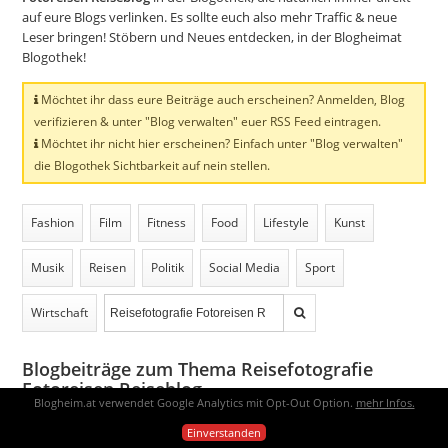
auf eure Blogs verlinken. Es sollte euch also mehr Traffic & neue
Leser bringen! Stöbern und Neues entdecken, in der Blogheimat
Blogothek!
Möchtet ihr dass eure Beiträge auch erscheinen? Anmelden, Blog
verifizieren & unter "Blog verwalten" euer RSS Feed eintragen.
Möchtet ihr nicht hier erscheinen? Einfach unter "Blog verwalten"
die Blogothek Sichtbarkeit auf nein stellen.
Fashion
Film
Fitness
Food
Lifestyle
Kunst
Musik
Reisen
Politik
Social Media
Sport
Wirtschaft
Blogbeiträge zum Thema Reisefotografie
Fotoreisen Reiseblog
Blogheim.at verwendet Google Analytics mit Opt-Out Option.
mehr Infos.
Einverstanden