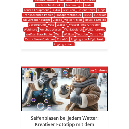
Surreale Szenen
Taschenlampe
Techniken
Technische Aspekte
Technologie
Teilen
Teures Equipment
Textur
Texturen
Tiefeneffekte
Tipps
Transparentes Papier
Transparentpapier
Tricks
Tutorials
Universeller Zugang
Videos
Vielseitigkeit
Visuelle Effekte
Vordergrund
Vsco
Wasser
Wasser- Und Öltropfen
Webinare
Weiches Wasser
Weißabgleich
Weiße Kartons
Weißes Blatt Papier
Welt
Wolken
Youtube
Zeitraffer
Zeitraffer-aufnahmen
Zubehör
Zugängliche Möglichkeit
Zugänglichkeit
vor 2 Jahren
Seifenblasen bei jedem Wetter:
Kreativer Fototipp mit dem