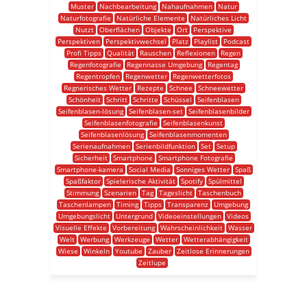
Muster
Nachbearbeitung
Nahaufnahmen
Natur
Naturfotografie
Natürliche Elemente
Natürliches Licht
Nutzt
Oberflächen
Objekte
Ort
Perspektive
Perspektiven
Perspektivwechsel
Platz
Playlist
Podcast
Profi Tipps
Qualität
Rauschen
Reflexionen
Regen
Regenfotografie
Regennasse Umgebung
Regentag
Regentropfen
Regenwetter
Regenwetterfotos
Regnerisches Wetter
Rezepte
Schnee
Schneewetter
Schönheit
Schritt
Schritte
Schüssel
Seifenblasen
Seifenblasen-lösung
Seifenblasen-set
Seifenblasenbilder
Seifenblasenfotografie
Seifenblasenkunst
Seifenblasenlösung
Seifenblasenmomenten
Serienaufnahmen
Serienbildfunktion
Set
Setup
Sicherheit
Smartphone
Smartphone Fotografie
Smartphone-kamera
Social Media
Sonniges Wetter
Spaß
Spaßfaktor
Spielerische Aktivität
Spotify
Spülmittel
Stimmung
Szenarien
Tag
Tageslicht
Taschenbuch
Taschenlampen
Timing
Tipps
Transparenz
Umgebung
Umgebungslicht
Untergrund
Videoeinstellungen
Videos
Visuelle Effekte
Vorbereitung
Wahrscheinlichkeit
Wasser
Welt
Werbung
Werkzeuge
Wetter
Wetterabhängigkeit
Wiese
Winkeln
Youtube
Zauber
Zeitlose Erinnerungen
Zeitlupe