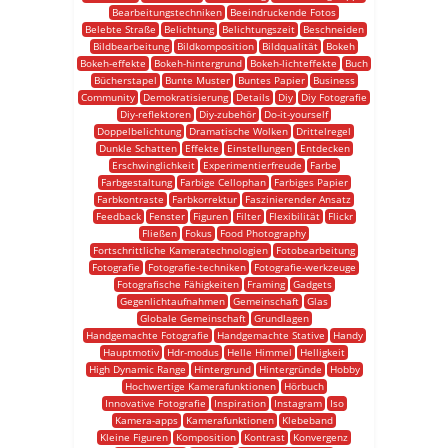
Bearbeitungstechniken
Beeindruckende Fotos
Belebte Straße
Belichtung
Belichtungszeit
Beschneiden
Bildbearbeitung
Bildkomposition
Bildqualität
Bokeh
Bokeh-effekte
Bokeh-hintergrund
Bokeh-lichteffekte
Buch
Bücherstapel
Bunte Muster
Buntes Papier
Business
Community
Demokratisierung
Details
Diy
Diy Fotografie
Diy-reflektoren
Diy-zubehör
Do-it-yourself
Doppelbelichtung
Dramatische Wolken
Drittelregel
Dunkle Schatten
Effekte
Einstellungen
Entdecken
Erschwinglichkeit
Experimentierfreude
Farbe
Farbgestaltung
Farbige Cellophan
Farbiges Papier
Farbkontraste
Farbkorrektur
Faszinierender Ansatz
Feedback
Fenster
Figuren
Filter
Flexibilität
Flickr
Fließen
Fokus
Food Photography
Fortschrittliche Kameratechnologien
Fotobearbeitung
Fotografie
Fotografie-techniken
Fotografie-werkzeuge
Fotografische Fähigkeiten
Framing
Gadgets
Gegenlichtaufnahmen
Gemeinschaft
Glas
Globale Gemeinschaft
Grundlagen
Handgemachte Fotografie
Handgemachte Stative
Handy
Hauptmotiv
Hdr-modus
Helle Himmel
Helligkeit
High Dynamic Range
Hintergrund
Hintergründe
Hobby
Hochwertige Kamerafunktionen
Hörbuch
Innovative Fotografie
Inspiration
Instagram
Iso
Kamera-apps
Kamerafunktionen
Klebeband
Kleine Figuren
Komposition
Kontrast
Konvergenz