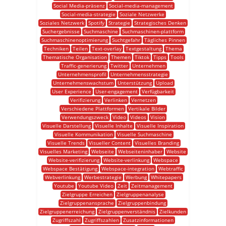
Social Media-präsenz
Social-media-management
Social-media-strategie
Soziale Netzwerke
Soziales Netzwerk
Spotify
Strategie
Strategisches Denken
Suchergebnisse
Suchmaschine
Suchmaschinen-plattform
Suchmaschinenoptimierung
Suchtgefahr
Tägliches Pinnen
Techniken
Teilen
Text-overlay
Textgestaltung
Thema
Thematische Organisation
Themen
Tiktok
Tipps
Tools
Traffic-generierung
Twitter
Unternehmen
Unternehmensprofil
Unternehmensstrategie
Unternehmenswachstum
Unterstützung
Upload
User Experience
User-engagement
Verfügbarkeit
Verifizierung
Verlinken
Vernetzen
Verschiedene Plattformen
Vertikale Bilder
Verwendungszweck
Video
Videos
Vision
Visuelle Darstellung
Visuelle Inhalte
Visuelle Inspiration
Visuelle Kommunikation
Visuelle Suchmaschine
Visuelle Trends
Visueller Content
Visuelles Branding
Visuelles Marketing
Webseite
Webseiteninhaber
Website
Website-verifizierung
Website-verlinkung
Webspace
Webspace Bestätigung
Webspace-integration
Webtraffic
Webverlinkung
Werbestrategie
Werbung
Whitepapers
Youtube
Youtube Video
Zeit
Zeitmanagement
Zielgruppe Erreichen
Zielgruppenanalyse
Zielgruppenansprache
Zielgruppenbindung
Zielgruppenerreichung
Zielgruppenverständnis
Zielkunden
Zugriffszahl
Zugriffszahlen
Zusatzinformationen