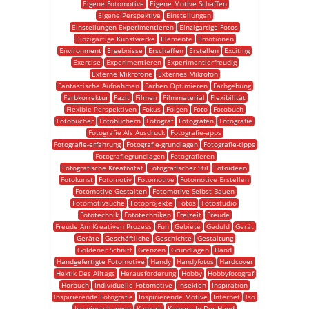
Eigene Fotomotive
Eigene Motive Schaffen
Eigene Perspektive
Einstellungen
Einstellungen Experimentieren
Einzigartige Fotos
Einzigartige Kunstwerke
Elemente
Emotionen
Environment
Ergebnisse
Erschaffen
Erstellen
Exciting
Exercise
Experimentieren
Experimentierfreudig
Externe Mikrofone
Externes Mikrofon
Fantastische Aufnahmen
Farben Optimieren
Farbgebung
Farbkorrektur
Fazit
Filmen
Filmmaterial
Flexibilität
Flexible Perspektiven
Fokus
Folgen
Foto
Fotobuch
Fotobücher
Fotobüchern
Fotograf
Fotografen
Fotografie
Fotografie Als Ausdruck
Fotografie-apps
Fotografie-erfahrung
Fotografie-grundlagen
Fotografie-tipps
Fotografiegrundlagen
Fotografieren
Fotografische Kreativität
Fotografischer Stil
Fotoideen
Fotokunst
Fotomotiv
Fotomotive
Fotomotive Erstellen
Fotomotive Gestalten
Fotomotive Selbst Bauen
Fotomotivsuche
Fotoprojekte
Fotos
Fotostudio
Fototechnik
Fototechniken
Freizeit
Freude
Freude Am Kreativen Prozess
Fun
Gebiete
Geduld
Gerät
Geräte
Geschäftliche
Geschichte
Gestaltung
Goldener Schnitt
Grenzen
Grundlagen
Hand
Handgefertigte Fotomotive
Handy
Handyfotos
Hardcover
Hektik Des Alltags
Herausforderung
Hobby
Hobbyfotograf
Hörbuch
Individuelle Fotomotive
Insekten
Inspiration
Inspirierende Fotografie
Inspirierende Motive
Internet
Iso
Iso-einstellungen
Kamera
Kamera In Der Hand