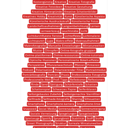
Kostengünstig
Kreative
Kreative Fotografie
Kreative Fotoideen
Kreative Gestaltung
Kreative Hintergründe
Kreative Schattenbilder
Kreatives Hobby
Kreativität
Kunst
Künstlerische Aspekte
Künstlerische Ausdruckskraft
Künstlerische Fotos
Landschaftsaufnahmen
Langzeitbelichtung
Lernen
Lernwerkzeug
Leuchtstäbe
Licht
Lichtdurchflutete Fenster
Lichteffekte
Lichtmalerei
Lichtspuren
Lupe
Makro-effekt
Makroaufnahmen
Makrofotografie
Manuelle Einstellungen
Miniaturwelten
Muster
Öltropfen
Online-fotografie-gruppen
Online-plattformen
Online-ressourcen
Online-tutorials
Optische Illusionen
Personalisierte Bokeh-effekte
Perspektive
Pflanzenwachstum
Pfützen
Pinterest
Podcast
Polarisation
Polarisierender Filter
Portraitmodus
Porträtfotografie
Porträts
Praxis
Professionelle Fotografie
Professionelle Welt
Profi Tipps
Reflektoren
Reflexionen
Rinde
Sand
Sättigung
Schärfentiefe
Schatten
Schattenspiel
Schwarzes Papier
Seifenblasen
Selbstgebautes Zubehör
Selbstgemachte Sternfilter
Selfmade
Selfmade-fotografie
Sharing
Silhouetten
Smartphone
Smartphone-kamera
Smartphone-linse
Snapseed
Social Media
Sonnenaufgang
Sonnenuntergang
Soziale Vernetzung
Spiegelungen
Spiegelwelten
Spielzeuge
Spotify
Sprungbrett
Stabilität
Stoff
Stoffe
Street Photography
Struktur
Surreale Miniaturwelten