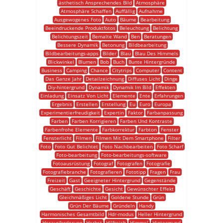
ästhetisch Ansprechendes Bild
Atmosphäre
Atmosphäre Schaffen
Auffällig
Aufnahme
Ausgewogenes Foto
Auto
Bäume
Bearbeitung
Beeindruckende Produktfotos
Beleuchtung
Belichtung
Belichtungszeit
Bemalte Wand
Ben
Beratungen
Bessere Dynamik
Betonung
Bildbearbeitung
Bildbearbeitungs-apps
Bilder
Blau
Blau Des Himmels
Blickwinkel
Blumen
Bob
Buch
Bunte Hintergründe
Business
Camping
Chance
Citytrips
Computer
Content
Das Ganze Jahr
Detailzeichnung
Diffuses Licht
Dinge
Diy-hintergrund
Dynamik
Dynamik Im Bild
Effekten
Einladung
Einsatz Von Licht
Elemente
Ente
Erfahrungen
Ergebnis
Erstellen
Erstellung
Eu
Euro
Europa
Experimentierfreudigkeit
Expertin
Faktor
Farbanpassung
Farben
Farben Korrigieren
Farben Und Kontraste
Farbenfrohe Elemente
Farbkorrektur
Farbton
Fenster
Fensterlicht
Filmen
Filmen Mit Dem Smartphone
Filter
Foto
Foto Gut Belichtet
Foto Nachbearbeiten
Foto Scharf
Foto-bearbeitung
Foto-bearbeitungs-software
Fotoausrüstung
Fotograf
Fotografen
Fotografie
Fotografiebranche
Fotografieren
Fototipp
Fragen
Frau
Freizeit
Gast
Geeigneter Hintergrund
Gegenstände
Geschäft
Geschichte
Gesicht
Gewünschter Effekt
Gleichmäßiges Licht
Goldene Stunde
Grün
Grün Der Bäume
Gründeln
Handy
Harmonisches Gesamtbild
Hdr-modus
Heller Hintergrund
Herausforderung
Herbst
Hilfreich
Himmel
Hintergrund