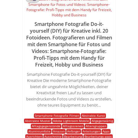
Smartphone Fotografie Do-it-
yourself (DIY) für Kreative inkl. 20
Fotoideen. Fotografieren und Filmen
mit dem Smartphone für Fotos und
Videos: Smartphone-Fotografie:
Profi-Tipps mit dem Handy für
Freizeit, Hobby und Business
Smartphone Fotografie Do-it-yourself (DIY) für
Kreative Die moderne Smartphone-Fotografie
bietet dir ungeahnte Möglichkeiten, deiner
Kreativität freien Lauf zu lassen und
beeindruckende Fotos und Videos zu erstellen,
ohne teures Equipment zu benöt...
Smartphone Fotografie Filmen
Abstrakte Kunst
Abstrakte Muster
Adobe Lightroom Mobile
Allgegenwärtig
Alltagsgegenstände
Alltagsszenen
Altersgruppen
Aluminiumfolie
Amazon
Anfänger
Anleitungen
Apps
Ausrichten
Ausschnitte
Bearbeitung
Bearbeitungs-apps