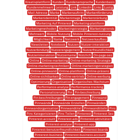
Kreativplattform
Kunden
Kundenansprache
Kundenbasis
Kundenmehrwert
Leistung
Link
Linkedin
Links
Lustig
Mail Adresse
Marke
Markenauftritt
Markenförderung
Markenidentität
Markenimage
Markenstärkung
Marketing Auf Pinterest
Marketing-plattform
Marketingmethoden
Marketingstrategie
Marketingtrends
Mehrwert
Mobile Nutzung
Mobile Pinterest-nutzung
Möglichkeit
Name
Netzwerk
Netzwerkaufbau
Newsletter
Notebook
Nutzen
Nutzer-interaktion
Nutzerbindung
Nutzerengagement
Nutzerfreundlichkeit
Nutzerinteraktion
Nutzername
Nützlich
On-page-seo
Online
Online-marketing
Online-marketing Strategie
Online-marketing-techniken
Online-marketingstrategien
Online-pinnwand
Online-plattform
Online-präsenz
Online-sichtbarkeit
Online-vertrieb
Online-werbung
Optimierung
Organisation
Organisches Wachstum
Performance-analyse
Performance-tracking
Personalisierung
Pin
Pin-beschreibung
Pin-beschreibungen
Pin-engagement
Pinnwand
Pinnwände
Pinnwände Erstellen
Pinnwänden
Pinnwandorganisation
Pinnwandtitel
Pinnwandtiteln
Pins
Pins Kategorisieren
Pins Teilen
Pinterest
Pinterest Seo
Pinterest-account
Pinterest-ads
Pinterest-aktivitäten
Pinterest-analyse
Pinterest-app
Pinterest-benutzerfreundlichkeit
Pinterest-boards
Pinterest-business
Pinterest-business-account