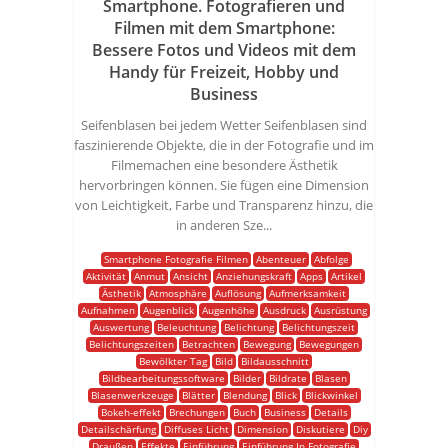
Smartphone. Fotografieren und
Filmen mit dem Smartphone:
Bessere Fotos und Videos mit dem
Handy für Freizeit, Hobby und
Business
Seifenblasen bei jedem Wetter Seifenblasen sind
faszinierende Objekte, die in der Fotografie und im
Filmemachen eine besondere Ästhetik
hervorbringen können. Sie fügen eine Dimension
von Leichtigkeit, Farbe und Transparenz hinzu, die
in anderen Sze...
Smartphone Fotografie Filmen
Abenteuer
Abfolge
Aktivität
Anmut
Ansicht
Anziehungskraft
Apps
Artikel
Ästhetik
Atmosphäre
Auflösung
Aufmerksamkeit
Aufnahmen
Augenblick
Augenhöhe
Ausdruck
Ausrüstung
Auswertung
Beleuchtung
Belichtung
Belichtungszeit
Belichtungszeiten
Betrachten
Bewegung
Bewegungen
Bewölkter Tag
Bild
Bildausschnitt
Bildbearbeitungssoftware
Bilder
Bildrate
Blasen
Blasenwerkzeuge
Blätter
Blendung
Blick
Blickwinkel
Bokeh-effekt
Brechungen
Buch
Business
Details
Detailschärfung
Diffuses Licht
Dimension
Diskutiere
Diy
Draußen
Effekte
Einführung
Einführung In Fotografie