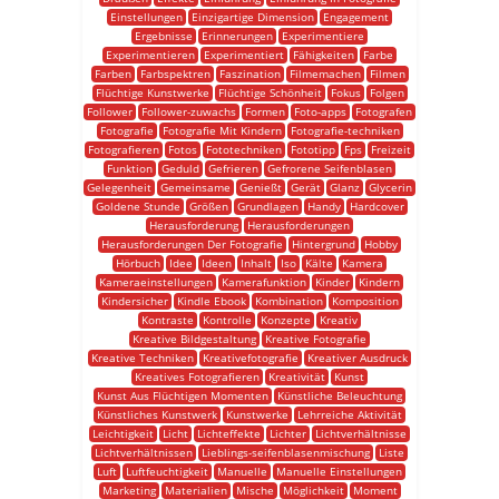
Einstellungen
Einzigartige Dimension
Engagement
Ergebnisse
Erinnerungen
Experimentiere
Experimentieren
Experimentiert
Fähigkeiten
Farbe
Farben
Farbspektren
Faszination
Filmemachen
Filmen
Flüchtige Kunstwerke
Flüchtige Schönheit
Fokus
Folgen
Follower
Follower-zuwachs
Formen
Foto-apps
Fotografen
Fotografie
Fotografie Mit Kindern
Fotografie-techniken
Fotografieren
Fotos
Fototechniken
Fototipp
Fps
Freizeit
Funktion
Geduld
Gefrieren
Gefrorene Seifenblasen
Gelegenheit
Gemeinsame
Genießt
Gerät
Glanz
Glycerin
Goldene Stunde
Größen
Grundlagen
Handy
Hardcover
Herausforderung
Herausforderungen
Herausforderungen Der Fotografie
Hintergrund
Hobby
Hörbuch
Idee
Ideen
Inhalt
Iso
Kälte
Kamera
Kameraeinstellungen
Kamerafunktion
Kinder
Kindern
Kindersicher
Kindle Ebook
Kombination
Komposition
Kontraste
Kontrolle
Konzepte
Kreativ
Kreative Bildgestaltung
Kreative Fotografie
Kreative Techniken
Kreativefotografie
Kreativer Ausdruck
Kreatives Fotografieren
Kreativität
Kunst
Kunst Aus Flüchtigen Momenten
Künstliche Beleuchtung
Künstliches Kunstwerk
Kunstwerke
Lehrreiche Aktivität
Leichtigkeit
Licht
Lichteffekte
Lichter
Lichtverhältnisse
Lichtverhältnissen
Lieblings-seifenblasenmischung
Liste
Luft
Luftfeuchtigkeit
Manuelle
Manuelle Einstellungen
Marketing
Materialien
Mische
Möglichkeit
Moment