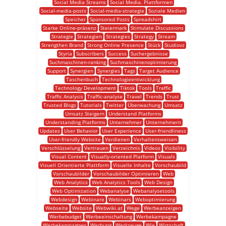
Social Media Streams
Social Media. Plattformen
Social-media-posts
Social-media-strategie
Soziale Medien
Speicher
Sponsored Posts
Spreadshirt
Starke Online-präsenz
Steiermark
Stimulate Discussions
Strategie
Strategien
Strategies
Strategy
Stream
Strengthen Brand
Strong Online Presence
Stück
Studiovz
Styria
Subscribers
Success
Suchergebnisse
Suchmaschinen-ranking
Suchmaschinenoptimierung
Support
Synergien
Synergies
Tags
Target Audience
Taschenbuch
Technologieentwicklung
Technology Development
Tiktok
Tools
Traffic
Traffic Analysis
Traffic-analyse
Travel
Trends
Trust
Trusted Blogs
Tutorials
Twitter
Überwachung
Umsatz
Umsatz Steigern
Understand Platforms
Understanding Platforms
Unternehmer
Unternehmern
Updates
User Behavior
User Experience
User-friendliness
User-friendly Website
Verdienen
Verhaltensweisen
Verschlüsselung
Vertrauen
Verzeichnis
Videos
Visibility
Visual Content
Visually-oriented Platform
Visuals
Visuell Orientierte Plattform
Visuelle Inhalte
Vorschaubild
Vorschaubilder
Vorschaubilder Optimieren
Web
Web Analytics
Web Analytics Tools
Web Design
Web Optimization
Webanalyse
Webanalysetools
Webdesign
Webinare
Webinars
Weboptimierung
Webseite
Website
Webwiki.at
Wege
Werbeanzeigen
Werbebudget
Werbeeinschaltung
Werbekampagne
Werbekampagnen
Werbung
Werkzeuge
Wie
Wirtschaft