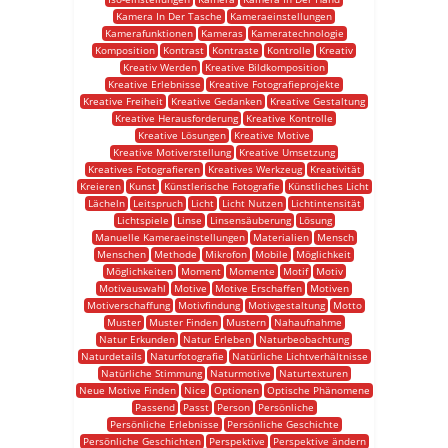
Kamera In Der Tasche
Kameraeinstellungen
Kamerafunktionen
Kameras
Kameratechnologie
Komposition
Kontrast
Kontraste
Kontrolle
Kreativ
Kreativ Werden
Kreative Bildkomposition
Kreative Erlebnisse
Kreative Fotografieprojekte
Kreative Freiheit
Kreative Gedanken
Kreative Gestaltung
Kreative Herausforderung
Kreative Kontrolle
Kreative Lösungen
Kreative Motive
Kreative Motiverstellung
Kreative Umsetzung
Kreatives Fotografieren
Kreatives Werkzeug
Kreativität
Kreieren
Kunst
Künstlerische Fotografie
Künstliches Licht
Lächeln
Leitspruch
Licht
Licht Nutzen
Lichtintensität
Lichtspiele
Linse
Linsensäuberung
Lösung
Manuelle Kameraeinstellungen
Materialien
Mensch
Menschen
Methode
Mikrofon
Mobile
Möglichkeit
Möglichkeiten
Moment
Momente
Motif
Motiv
Motivauswahl
Motive
Motive Erschaffen
Motiven
Motiverschaffung
Motivfindung
Motivgestaltung
Motto
Muster
Muster Finden
Mustern
Nahaufnahme
Natur Erkunden
Natur Erleben
Naturbeobachtung
Naturdetails
Naturfotografie
Natürliche Lichtverhältnisse
Natürliche Stimmung
Naturmotive
Naturtexturen
Neue Motive Finden
Nice
Optionen
Optische Phänomene
Passend
Passt
Person
Persönliche
Persönliche Erlebnisse
Persönliche Geschichte
Persönliche Geschichten
Perspektive
Perspektive ändern