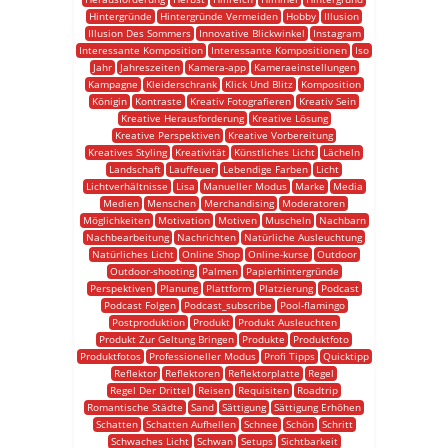
Hintergründe
Hintergründe Vermeiden
Hobby
Illusion
Illusion Des Sommers
Innovative Blickwinkel
Instagram
Interessante Komposition
Interessante Kompositionen
Iso
Jahr
Jahreszeiten
Kamera-app
Kameraeinstellungen
Kampagne
Kleiderschrank
Klick Und Blitz
Komposition
Königin
Kontraste
Kreativ Fotografieren
Kreativ Sein
Kreative Herausforderung
Kreative Lösung
Kreative Perspektiven
Kreative Vorbereitung
Kreatives Styling
Kreativität
Künstliches Licht
Lächeln
Landschaft
Lauffeuer
Lebendige Farben
Licht
Lichtverhältnisse
Lisa
Manueller Modus
Marke
Media
Medien
Menschen
Merchandising
Moderatoren
Möglichkeiten
Motivation
Motiven
Muscheln
Nachbarn
Nachbearbeitung
Nachrichten
Natürliche Ausleuchtung
Natürliches Licht
Online Shop
Online-kurse
Outdoor
Outdoor-shooting
Palmen
Papierhintergründe
Perspektiven
Planung
Plattform
Platzierung
Podcast
Podcast Folgen
Podcast_subscribe
Pool-flamingo
Postproduktion
Produkt
Produkt Ausleuchten
Produkt Zur Geltung Bringen
Produkte
Produktfoto
Produktfotos
Professioneller Modus
Profi Tipps
Quicktipp
Reflektor
Reflektoren
Reflektorplatte
Regel
Regel Der Drittel
Reisen
Requisiten
Roadtrip
Romantische Städte
Sand
Sättigung
Sättigung Erhöhen
Schatten
Schatten Aufhellen
Schnee
Schön
Schritt
Schwaches Licht
Schwan
Setups
Sichtbarkeit