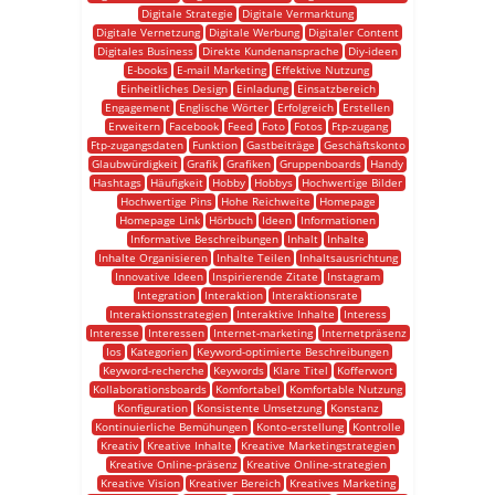
Digitale Strategie
Digitale Vermarktung
Digitale Vernetzung
Digitale Werbung
Digitaler Content
Digitales Business
Direkte Kundenansprache
Diy-ideen
E-books
E-mail Marketing
Effektive Nutzung
Einheitliches Design
Einladung
Einsatzbereich
Engagement
Englische Wörter
Erfolgreich
Erstellen
Erweitern
Facebook
Feed
Foto
Fotos
Ftp-zugang
Ftp-zugangsdaten
Funktion
Gastbeiträge
Geschäftskonto
Glaubwürdigkeit
Grafik
Grafiken
Gruppenboards
Handy
Hashtags
Häufigkeit
Hobby
Hobbys
Hochwertige Bilder
Hochwertige Pins
Hohe Reichweite
Homepage
Homepage Link
Hörbuch
Ideen
Informationen
Informative Beschreibungen
Inhalt
Inhalte
Inhalte Organisieren
Inhalte Teilen
Inhaltsausrichtung
Innovative Ideen
Inspirierende Zitate
Instagram
Integration
Interaktion
Interaktionsrate
Interaktionsstrategien
Interaktive Inhalte
Interess
Interesse
Interessen
Internet-marketing
Internetpräsenz
Ios
Kategorien
Keyword-optimierte Beschreibungen
Keyword-recherche
Keywords
Klare Titel
Kofferwort
Kollaborationsboards
Komfortabel
Komfortable Nutzung
Konfiguration
Konsistente Umsetzung
Konstanz
Kontinuierliche Bemühungen
Konto-erstellung
Kontrolle
Kreativ
Kreative Inhalte
Kreative Marketingstrategien
Kreative Online-präsenz
Kreative Online-strategien
Kreative Vision
Kreativer Bereich
Kreatives Marketing