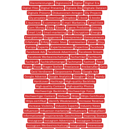
Dienstleistungen
Digistore24
Digital
Digital Era
Digital Files
Digital Presence
Digitale Ära
Digitale Dateien
Digitale Präsenz
Diskussionen Anregen
Diy Projects
Diy-projekte
Download
Dropbox
E-book
E-books
E-business
E-commerce
E-mail Marketing
E-mail-liste
Earn Money
Ebay
Ebook
Eigene Produkte
Eintrag
Email List
Email-marketing
En
Encryption
Energie
Energiekrise
Engagement
Entrepreneur
Entrepreneurs
Erfahrung
Erfolg
Erotic Sites
Erotikseiten
Essen
Etsy
Europa
Experte
Expertenwissen
Expertise
Facebook
Facebook Ads
Facebook Advertising
Facebook Stream
Facebook Werbeeinschaltung
Fachartikel
Fachbuch
Fachkraft
Fachkräftemangel
Fachmann
Fashion
Feed
Folgen
Food
Fragen Stellen
Freelancer
Freiberufler
Geld
Geld Verdienen
Gesponserte Posts
Google Ads
Google Adsense
Google Analytics
Google+
Graz
Handy
Hardcover
Hashtags
High-quality Backlinks
High-quality Content
High-quality Photos
Hochwertige Backlinks
Hochwertige Fotos
Hochwertiger Content
Hörbuch
Https
Https Certificate
Https-zertifikat
Identify Weaknesses
Increase Revenue
Increase Visibility
Industry Experts
Industry News
Influencer
Influencer-marketing
Influencers
Infografiken
Informationen
Inspirierende Geschichten
Inspiring Stories
Instagram
Instagram Advertising
Instagram Stream
Instagram Werbeeinschaltung
Integration
Interessen