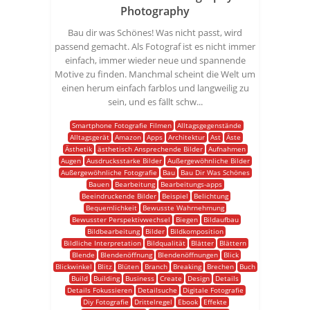
Photography
Bau dir was Schönes! Was nicht passt, wird
passend gemacht. Als Fotograf ist es nicht immer
einfach, immer wieder neue und spannende
Motive zu finden. Manchmal scheint die Welt um
einen herum einfach farblos und langweilig zu
sein, und es fällt schw...
Smartphone Fotografie Filmen
Alltagsgegenstände
Alltagsgerät
Amazon
Apps
Architektur
Ast
Äste
Ästhetik
ästhetisch Ansprechende Bilder
Aufnahmen
Augen
Ausdrucksstarke Bilder
Außergewöhnliche Bilder
Außergewöhnliche Fotografie
Bau
Bau Dir Was Schönes
Bauen
Bearbeitung
Bearbeitungs-apps
Beeindruckende Bilder
Beispiel
Belichtung
Bequemlichkeit
Bewusste Wahrnehmung
Bewusster Perspektivwechsel
Biegen
Bildaufbau
Bildbearbeitung
Bilder
Bildkomposition
Bildliche Interpretation
Bildqualität
Blätter
Blättern
Blende
Blendenöffnung
Blendenöffnungen
Blick
Blickwinkel
Blitz
Blüten
Branch
Breaking
Brechen
Buch
Build
Building
Business
Create
Design
Details
Details Fokussieren
Detailsuche
Digitale Fotografie
Diy Fotografie
Drittelregel
Ebook
Effekte