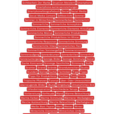
Sichtbarkeit Der Marke
Situation Meistern
Smartphone
Smartphone-kameraeinstellungen
Smartphonefotografiebuch
Social
Social Media
Social Media Content
Softbox-licht
Sommer
Sommer In Winterfotos
Sommerfarben
Sommerlich
Sommerliche
Sommerliche Atmosphäre
Sommerliche Elemente
Sommerliche Elemente Hinzufügen
Sommerliche Motive
Sommerliche Produktfotos
Sommerliche Produktfotos Im Winter
Sommerliche Requisiten
Sommerliche Stimmung
Sommerliche Vibes
Sommerliches Flair
Sommerliches Sommergefühl
Sommerstimmung
Sonnenaufgang
Sonnenblumen
Sonnenbrillen
Sonnenhut
Sonnenuntergang
Sonnige Bilder
Sonnige Stimmung
Sozial
Starke Kontraste
Stimmige Geschichte
Stimmung
Stoffe
Strahler
Strand
Strände
Strandutensilien
Studio
Stunden
Styling
Suche
Techniken
Tipp
Tipps
Tipps Für Produktfotos
Tischset
Tom
Tricks
Tropische Pflanzen
Tutorial
über- Oder Untersichten
überzeugende Bilder
Übung
Umgebung
Unnatürliches Bild
Urlaubsinspiration
Verschiedene Setups
Video
Vorbereitung
Vorfreude
Wand
Warme Beleuchtung
Warme Farben
Warme Stimmung
Wärmerer Weißabgleich
Weiche Ausleuchtung
Weiche Beleuchtung
Weißabgleich
Weiße Blatt Papier
Wert
Wetter
Winter
Winterliche Elemente
Winterliches Umfeld