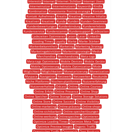
Interests
Internet
Internet Sichtbar
Internet Users
Internetnutzer
Internetnutzern
Keywords
Kindle
Kombination
Konsistente Posting-strategie
Kontakt
Kontakt Aufnehmen
Kreativ
Kreative
Kreative Inhalte
Kreativen
Kreativer
Kunde
Kunden
Kunden Gewinnen
Kundenbewertungen
Kundenbindung
Kundenerlebnis
Kundenservice
Kundenstamm
Kundensupport
Ladezeiten
Ladezeiten Optimieren
Lesen
Leser
Linkedin
Loading Times
Loyalty
Marke
Marke Stärken
Markenbekanntheit
Marketing
Marketing Strategy
Marketingaktivitäten
Marketingstrategie
Media
Merchandise
Merchandising
Meta-tags
Meta-tags Optimieren
Mobile Devices
Mobile Geräte
Mobile Optimierung
Mobile Optimization
Mode
Möglichkeit
Möglichkeiten
Monetarisierung
Monetization
Myspace
Navigation
Netzwerk
Netzwerken
Neukunde
Niche Platforms
Nischen-plattformen
Nutzererfahrung
Nutzerverhalten
Odcast
Online
Online Courses
Online Erfolg
Online Presence
Online Shop
Online Speicher
Online Storage
Online Storage Solutions
Online Store
Online Success
Online Visibility
Online-marketing
Online-präsenz
Online-shops
Online-sichtbarkeit
Online-speicherlösungen
Online-werbung
Onlinespeicher
Optimieren
Optimize Loading Times
Optimize Meta Tags
Optimize Preview Images
Organic Traffic
Organischer Traffic
Österreich
Own Products