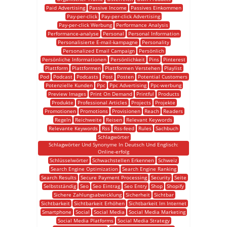
Paid Advertising
Passive Income
Passives Einkommen
Pay-per-click
Pay-per-click Advertising
Pay-per-click Werbung
Performance Analysis
Performance-analyse
Personal
Personal Information
Personalisierte E-mail-kampagne
Personality
Personalized Email Campaign
Persönlich
Persönliche Informationen
Persönlichkeit
Pins
Pinterest
Plattform
Plattformen
Plattformen Verstehen
Playlist
Pod
Podcast
Podcasts
Post
Posten
Potential Customers
Potenzielle Kunden
Ppc
Ppc Advertising
Ppc-werbung
Preview Images
Print On Demand
Printful
Products
Produkte
Professional Articles
Projects
Projekte
Promotionen
Promotions
Provisionen
Reach
Readers
Regeln
Reichweite
Reisen
Relevant Keywords
Relevante Keywords
Rss
Rss-feed
Rules
Sachbuch
Schlagwörter
Schlagwörter Und Synonyme In Deutsch Und Englisch:
Online-erfolg
Schlüsselwörter
Schwachstellen Erkennen
Schweiz
Search Engine Optimization
Search Engine Ranking
Search Results
Secure Payment Processing
Security
Seite
Selbstständig
Seo
Seo Eintrag
Seo Entry
Shop
Shopify
Sichere Zahlungsabwicklung
Sicherheit
Sichtbar
Sichtbarkeit
Sichtbarkeit Erhöhen
Sichtbarkeit Im Internet
Smartphone
Social
Social Media
Social Media Marketing
Social Media Platforms
Social Media Strategy