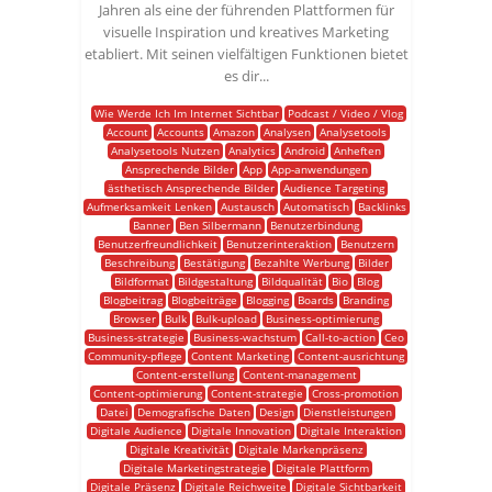
Jahren als eine der führenden Plattformen für
visuelle Inspiration und kreatives Marketing
etabliert. Mit seinen vielfältigen Funktionen bietet
es dir...
Wie Werde Ich Im Internet Sichtbar
Podcast / Video / Vlog
Account
Accounts
Amazon
Analysen
Analysetools
Analysetools Nutzen
Analytics
Android
Anheften
Ansprechende Bilder
App
App-anwendungen
ästhetisch Ansprechende Bilder
Audience Targeting
Aufmerksamkeit Lenken
Austausch
Automatisch
Backlinks
Banner
Ben Silbermann
Benutzerbindung
Benutzerfreundlichkeit
Benutzerinteraktion
Benutzern
Beschreibung
Bestätigung
Bezahlte Werbung
Bilder
Bildformat
Bildgestaltung
Bildqualität
Bio
Blog
Blogbeitrag
Blogbeiträge
Blogging
Boards
Branding
Browser
Bulk
Bulk-upload
Business-optimierung
Business-strategie
Business-wachstum
Call-to-action
Ceo
Community-pflege
Content Marketing
Content-ausrichtung
Content-erstellung
Content-management
Content-optimierung
Content-strategie
Cross-promotion
Datei
Demografische Daten
Design
Dienstleistungen
Digitale Audience
Digitale Innovation
Digitale Interaktion
Digitale Kreativität
Digitale Markenpräsenz
Digitale Marketingstrategie
Digitale Plattform
Digitale Präsenz
Digitale Reichweite
Digitale Sichtbarkeit