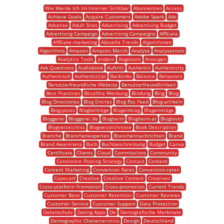
Wie Werde Ich Im Internet Sichtbar
Abonnenten
Access
Achieve Goals
Acquire Customers
Adobe Spark
Ads
Adsense
Adult Sites
Advertising
Advertising Budget
Advertising Campaign
Advertising Campaigns
Affiliate
Affiliate-marketing
Aktuelle Trends
Algorithmen
Algorithms
Amazon
Amazon Merch
Analyse
Analysetools
Analytics Tools
ändern
Angebote
Anzeigen
Ask Questions
Audiobook
Auftritt
Authentic
Authenticity
Authentisch
Authentizität
Backlinks
Balance
Behaviors
Benutzerfreundliche Website
Benutzerfreundlichkeit
Best Practices
Bezahlte Werbung
Bindung
Bing
Blog
Blog Directories
Blog Entries
Blog Rss Feed
Blog-artikeln
Blog-posts
Blogbeiträge
Blogeintrag
Blogeinträge
Bloggerei
Bloggerei.de
Blogheim
Blogheim.at
Bloglovin
Blogverzeichnis
Blogverzeichnisse
Book Description
Branche
Branchenexperten
Branchennachrichten
Brand
Brand Awareness
Buch
Buchbeschreibung
Budget
Canva
Certificate
Clients
Cloud
Commissions
Community
Consistent Posting Strategy
Contact
Content
Content Marketing
Conversion Rates
Conversion-raten
Copecart
Creative
Creative Content
Creatives
Cross-platform Promotion
Cross-promotion
Current Trends
Customer Base
Customer Retention
Customer Reviews
Customer Service
Customer Support
Data Protection
Datenschutz
Dating Apps
De
Demografische Merkmale
Demographic Characteristics
Design
Deutschland