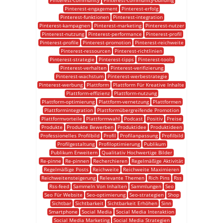
Pinterest-community
Pinterest-community-building
Pinterest-engagement
Pinterest-erfolg
Pinterest-funktionen
Pinterest-integration
Pinterest-kampagnen
Pinterest-marketing
Pinterest-nutzer
Pinterest-nutzung
Pinterest-performance
Pinterest-profil
Pinterest-profile
Pinterest-promotion
Pinterest-reichweite
Pinterest-ressourcen
Pinterest-richtlinien
Pinterest-strategie
Pinterest-tipps
Pinterest-tools
Pinterest-verhalten
Pinterest-verifizierung
Pinterest-wachstum
Pinterest-werbestrategie
Pinterest-werbung
Plattform
Plattform Für Kreative Inhalte
Plattform-effizienz
Plattform-nutzung
Plattform-optimierung
Plattform-vernetzung
Plattformen
Plattformintegration
Plattformübergreifende Promotion
Plattformvorteile
Plattformwahl
Podcast
Positiv
Preise
Produkte
Produkte Bewerben
Produktidee
Produktideen
Professionelles Profilbild
Profil
Profilanpassung
Profilbild
Profilgestaltung
Profiloptimierung
Publikum
Publikum Erweitern
Qualitativ Hochwertige Bilder
Re-pinne
Re-pinnen
Recherchieren
Regelmäßige Aktivität
Regelmäßige Posts
Reichweite
Reichweite Maximieren
Reichweitensteigerung
Relevante Themen
Rich Pins
Rss
Rss-feed
Sammeln Von Inhalten
Sammlungen
Seo
Seo Für Website
Seo-optimierung
Seo-strategien
Shop
Sichtbar
Sichtbarkeit
Sichtbarkeit Erhöhen
Sinn
Smartphone
Social Media
Social Media Interaktion
Social Media Marketing
Social Media Strategien