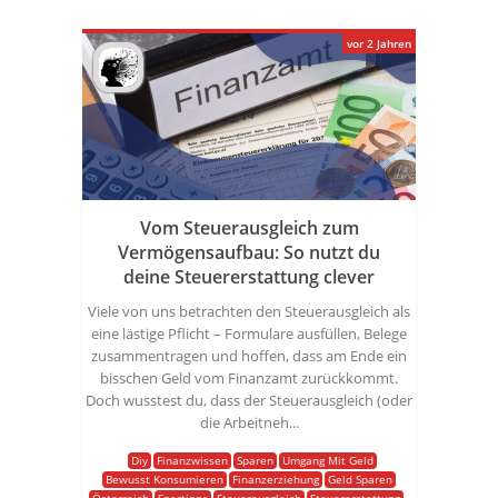
vor 2 Jahren
Vom Steuerausgleich zum
Vermögensaufbau: So nutzt du
deine Steuererstattung clever
Viele von uns betrachten den Steuerausgleich als
eine lästige Pflicht – Formulare ausfüllen, Belege
zusammentragen und hoffen, dass am Ende ein
bisschen Geld vom Finanzamt zurückkommt.
Doch wusstest du, dass der Steuerausgleich (oder
die Arbeitneh...
Diy
Finanzwissen
Sparen
Umgang Mit Geld
Bewusst Konsumieren
Finanzerziehung
Geld Sparen