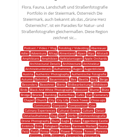
Flora, Fauna, Landschaft und Straßenfotografie
Portfolio in der Steiermark, Österreich Die
Steiermark, auch bekannt als das „Grüne Herz
Österreichs“, ist ein Paradies für Natur- und
Straßenfotografen gleichermaßen. Diese Region
zeichnet sic...
Podcast / Video / Vlog
Fotoblog / Videoblog
Abenteuer
Adler
Adventure
Alltag
Almenland
Alpen
Alps
Altstadt
Amphibians
Amphibien
Apfelplantagen
Apple Orchards
Architectural Details
Architecture
Architektur
Architekturdetails
Aufnahmen
Augen
Augenblicken
Austria
Authentic Photography
Authentische Fotografie
Autumn
Bahnhof
Bauernmarkt
Bee
Beetle
Berg
Berge
Besonders
Bewohner
Biene
Bildbearbeitung
Bildideen
Birds
Black And White Photography
Blossom
Blume
Blüte
Bridge
Brücke
Building
Butterflies
Cafés
Cat
Cemetery
Chapel
Church
City
City Life
Clock Tower
Close-ups
Community
Company
Composition
Cow
Culinary Experiences
Cultural Events
Culture
Detail
Detailaufnahmen
Dog
Dorf
Dörfer
Drohnenfotografie
Drone Photography
Duck
Eagle
Ecken
Eggenberg Castle
Einblick
Ente
Fähigkeit
Farben
Farmers Market
Fauna
Feld
Field
Firma
Flora
Flower
Flüsse
Forest
Forests
Formen
Foto
Fotograf
Fotografen
Fotografie