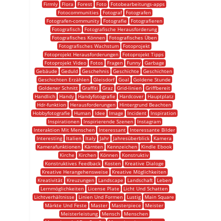
Firmly
Flora
Forest
Foto
Fotobearbeitungs-apps
Fotocommunities
Fotograf
Fotografen
Fotografen-community
Fotografie
Fotografieren
Fotografisch
Fotografische Herausforderung
Fotografisches Können
Fotografisches Üben
Fotografisches Wachstum
Fotoprojekt
Fotoprojekt Herausforderungen
Fotoprojekt Tipps
Fotoprojekt Video
Fotos
Fragen
Funny
Garbage
Gebäude
Geduld
Geschehnis
Geschichte
Geschichten
Geschichten Erzählen
Gleisdorf
Goal
Goldene Stunde
Goldener Schnitt
Graffiti
Graz
Grid-linien
Griffbereit
Handlich
Handy
Handyfotografie
Hardcover
Hauptplatz
Hdr-funktion
Herausforderungen
Hintergrund Beachten
Hobbyfotografie
Human
Idee
Image
Incident
Inspiration
Inspirationen
Inspirierende Szenen
Instagram
Interaktion Mit Menschen
Interessant
Interessante Bilder
Interesting
Italien
Italy
Jahr
Jahresüberblick
Kamera
Kamerafunktionen
Kärnten
Kennzeichen
Kindle Ebook
Kirche
Kirchen
Können
Konstruktiv
Konstruktives Feedback
Kosten
Kreative Dialoge
Kreative Herangehensweise
Kreative Möglichkeiten
Kreativität
Kreuzungen
Landscape
Landschaft
Leben
Lernmöglichkeiten
License Plate
Licht Und Schatten
Lichtverhältnisse
Linien Und Formen
Lustig
Main Square
Märkte Und Feste
Master
Masterpiece
Meister
Meisterleistung
Mensch
Menschen