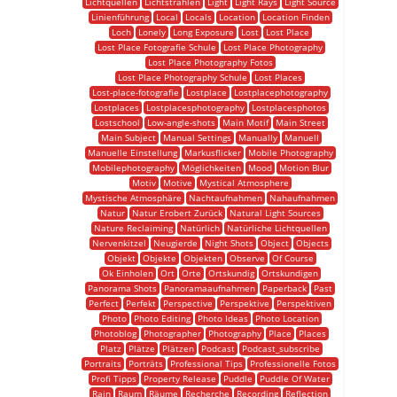
Lichtquellen
Lichtstrahlen
Light
Light Rays
Light Source
Linienführung
Local
Locals
Location
Location Finden
Loch
Lonely
Long Exposure
Lost
Lost Place
Lost Place Fotografie Schule
Lost Place Photography
Lost Place Photography Fotos
Lost Place Photography Schule
Lost Places
Lost-place-fotografie
Lostplace
Lostplacephotography
Lostplaces
Lostplacesphotography
Lostplacesphotos
Lostschool
Low-angle-shots
Main Motif
Main Street
Main Subject
Manual Settings
Manually
Manuell
Manuelle Einstellung
Markusflicker
Mobile Photography
Mobilephotography
Möglichkeiten
Mood
Motion Blur
Motiv
Motive
Mystical Atmosphere
Mystische Atmosphäre
Nachtaufnahmen
Nahaufnahmen
Natur
Natur Erobert Zurück
Natural Light Sources
Nature Reclaiming
Natürlich
Natürliche Lichtquellen
Nervenkitzel
Neugierde
Night Shots
Object
Objects
Objekt
Objekte
Objekten
Observe
Of Course
Ok Einholen
Ort
Orte
Ortskundig
Ortskundigen
Panorama Shots
Panoramaaufnahmen
Paperback
Past
Perfect
Perfekt
Perspective
Perspektive
Perspektiven
Photo
Photo Editing
Photo Ideas
Photo Location
Photoblog
Photographer
Photography
Place
Places
Platz
Plätze
Plätzen
Podcast
Podcast_subscribe
Portraits
Porträts
Professional Tips
Professionelle Fotos
Profi Tipps
Property Release
Puddle
Puddle Of Water
Rain
Raum
Räume
Recherche
Recording
Reflection