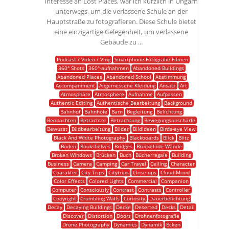
Interesse an Lost Places, war ich kürzlich in Ungarn
unterwegs, um die verlassene Schule an der
Hauptstraße zu fotografieren. Diese Schule bietet
eine einzigartige Gelegenheit, um verlassene
Gebäude zu ...
Podcast / Video / Vlog
Smartphone Fotografie Filmen
360° Shots
360°-aufnahmen
Abandoned Buildings
Abandoned Places
Abandoned School
Abstimmung
Accompaniment
Angemessene Kleidung
Ansatz
Art
Atmosphäre
Atmosphere
Aufnahme
Aufpassen
Authentic Editing
Authentische Bearbeitung
Background
Bahnhof
Bahnhöfe
Barn
Begleitung
Belichtung
Beobachten
Betrachter
Betrachtung
Bewegungsunschärfe
Bewusst
Bildbearbeitung
Bilder
Bildideen
Birds-eye View
Black And White Photography
Blackboards
Blick
Blitz
Boden
Bookshelves
Bridges
Bröckelnde Wände
Broken Windows
Brücken
Buch
Bücherregale
Building
Business
Camera
Camping
Car Travel
Ceiling
Character
Charakter
City Trips
Citytrips
Close-ups
Cloud Mood
Color Effects
Colored Lights
Commercial
Companion
Computer
Consciously
Contrast
Contrasts
Controller
Copyright
Crumbling Walls
Curiosity
Dauerbelichtung
Decay
Decaying Buildings
Decke
Deserted
Desks
Detail
Discover
Distortion
Doors
Drohnenfotografie
Drone Photography
Dynamics
Dynamik
Ecken