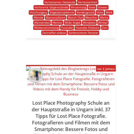
Verlassenes Gebäude
Verlassenheit
Verlorene Gegenstände
Verzerrung
View
Viewer
Visithungary
Vogelperspektive
Vordergrund
Vote
Walk
Wände
Wasserpfütze
Watch Out
Weather
Weite
Weitwinkel
Wetter
Wide Angle
Windows
Winkel
Wolkenstimmung
Youtube
Youtube Podcast
Zeit
Zeitraffer-videos
Zerbrochene Fenster
vor 2 Jahren
Lost Place Photography Schule an
der Hauptstraße in Ungarn inkl. 37
Tipps für Lost Place Fotografie.
Fotografieren und Filmen mit dem
Smartphone: Bessere Fotos und