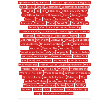
Sprachführer
Sprachreise
Sprechen
Sprechen Sie Englisch?
Štiri
Straße
Street
Südslawisch
Südslawische Sprachen
Talk
Tea
Tee
Ten
Thank You
Thank You Very Much
The Official Language Of Slovenia
Three
Tipps
Toilet
Toilette
Tour
Tourism
Tourismus
Train Station
Translate
Transport
Travel
Travel Blog
Travel Blogger
Travel By Car
Travel Interpreter
Travel Tip
Travel Vocabulary
Travelblog
Travelblogger
Tri
Trinken
Tschüss
Two
Überblick
übersetzen
Übung
Ulica
Understand
Unterkunft
Unterwegs
Urlaub
Urlaubsblog
Urlaubsblogger
Urlaubsinspiration
Useful
Useful Places
Vacation
Vacation Blog
Vacation Blogger
Vacation Inspiration
Večerja
Vegetables
Verabschieden
Verloren
Verständigen
Verstehen
Video
Vielen Dank
Vier
Vino
Visit
Visitors
Vocabulary
Voda
Vokabeln
Was Kostet Das
Wasser
Water
Wegbeschreibungen
Wein
Weitere Vokabeln
Well-being
Werbung
Wertschätzung
Where Is The Toilet
Wichtige Fragen
Wichtigsten Vokabeln
Wie Geht Es Dir?
Wie Geht Es Ihnen
Wikipedia
Wine
Wo Ist Die Toilette
Words
Wort Für Wort
Wörter
Wörterbuch
Yes
Youtube
Zahlen
Zajtrk
Žal Mi Je
Zdravnik
Zdravo
Zehn
Zelenjavni
Železniška Postaja
Živijo
Živjo
Zustimmung
Zwei