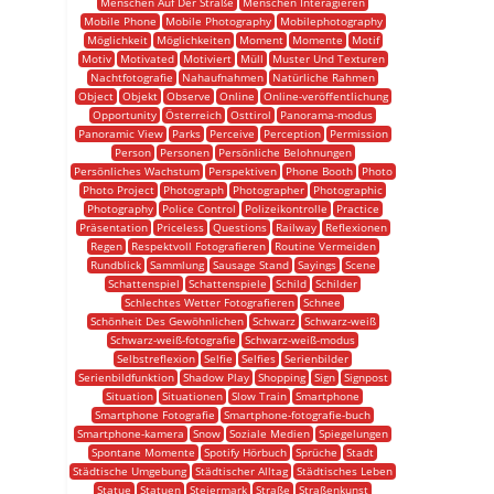
Menschen Auf Der Straße
Menschen Interagieren
Mobile Phone
Mobile Photography
Mobilephotography
Möglichkeit
Möglichkeiten
Moment
Momente
Motif
Motiv
Motivated
Motiviert
Müll
Muster Und Texturen
Nachtfotografie
Nahaufnahmen
Natürliche Rahmen
Object
Objekt
Observe
Online
Online-veröffentlichung
Opportunity
Österreich
Osttirol
Panorama-modus
Panoramic View
Parks
Perceive
Perception
Permission
Person
Personen
Persönliche Belohnungen
Persönliches Wachstum
Perspektiven
Phone Booth
Photo
Photo Project
Photograph
Photographer
Photographic
Photography
Police Control
Polizeikontrolle
Practice
Präsentation
Priceless
Questions
Railway
Reflexionen
Regen
Respektvoll Fotografieren
Routine Vermeiden
Rundblick
Sammlung
Sausage Stand
Sayings
Scene
Schattenspiel
Schattenspiele
Schild
Schilder
Schlechtes Wetter Fotografieren
Schnee
Schönheit Des Gewöhnlichen
Schwarz
Schwarz-weiß
Schwarz-weiß-fotografie
Schwarz-weiß-modus
Selbstreflexion
Selfie
Selfies
Serienbilder
Serienbildfunktion
Shadow Play
Shopping
Sign
Signpost
Situation
Situationen
Slow Train
Smartphone
Smartphone Fotografie
Smartphone-fotografie-buch
Smartphone-kamera
Snow
Soziale Medien
Spiegelungen
Spontane Momente
Spotify Hörbuch
Sprüche
Stadt
Städtische Umgebung
Städtischer Alltag
Städtisches Leben
Statue
Statuen
Steiermark
Straße
Straßenkunst