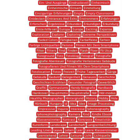
Ein- Und Ausgänge
Eindrucksvoll
Einheimisch
Einheimische
Einsam
Einstellung
Einzigartige Erfahrungen
Empty
Empty Classrooms
Entdecken
Entrances And Exits
Environment
Erfahrungen
Erforschen
Ergebnisse
Erkunden
Erkundigen
Erkundung
Erste-hilfe-set
Europa
Europe
Exciting
Expanse
Exploration
Explorer
Exploring
Extreme Perspektiven
Faded Colors
Fähigkeiten
Farbeffekte
Farben
Farbige Lichtquellen
Fenster
Filmen Mit Dem Smartphone
Filter
Filters
Find
Finden
Flash
Floor
Fö Utca
Foreground
Foto
Fotoblog
Fotograf
Fotografie
Fotografie Abenteuer
Fotografie Verlassenes Gebäude
Fotografieren Und Filmen Mit Dem Smartphone
Fotolocation
Fotos
Freizeit
Frühe Tageszeiten
Gänge
Gebäude
Geduld
Gelegenheit
Genauso
Geschichte
Geschichten Erzählen
Gesunder Fotograf
Gewerblich
Graffiti
Gymnasiums
Handy-fotografie
Hardback
Hardcover
Hauptmotiv
Hauptstraße
Hdr
Hdr-modus
Healthy Photographer
Hintergrund
History
Hobby
Hole
Hörbuch
Hungary
Id
Idea
Idee
Image Processing
Impressive
Inquire
Interesse
Iphoneography
Iphonephotography
Kamera
Kind
Kindle Ebook
Klassenzimmer
Kontrast
Kontraste
Kreativität
Kunstform
Landscape
Landschaft
Langzeitbelichtung
Leading Lines
Leave
Leben
Leer
Leere Klassenzimmer
Leerstehend
Lehrer
Leisure
Licht
Lichtquelle