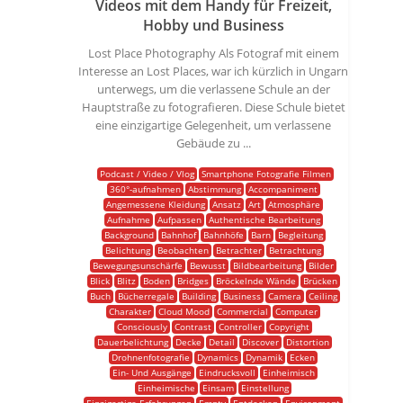
Videos mit dem Handy für Freizeit,
Hobby und Business
Lost Place Photography Als Fotograf mit einem
Interesse an Lost Places, war ich kürzlich in Ungarn
unterwegs, um die verlassene Schule an der
Hauptstraße zu fotografieren. Diese Schule bietet
eine einzigartige Gelegenheit, um verlassene
Gebäude zu ...
Podcast / Video / Vlog
Smartphone Fotografie Filmen
360°-aufnahmen
Abstimmung
Accompaniment
Angemessene Kleidung
Ansatz
Art
Atmosphäre
Aufnahme
Aufpassen
Authentische Bearbeitung
Background
Bahnhof
Bahnhöfe
Barn
Begleitung
Belichtung
Beobachten
Betrachter
Betrachtung
Bewegungsunschärfe
Bewusst
Bildbearbeitung
Bilder
Blick
Blitz
Boden
Bridges
Bröckelnde Wände
Brücken
Buch
Bücherregale
Building
Business
Camera
Ceiling
Charakter
Cloud Mood
Commercial
Computer
Consciously
Contrast
Controller
Copyright
Dauerbelichtung
Decke
Detail
Discover
Distortion
Drohnenfotografie
Dynamics
Dynamik
Ecken
Ein- Und Ausgänge
Eindrucksvoll
Einheimisch
Einheimische
Einsam
Einstellung