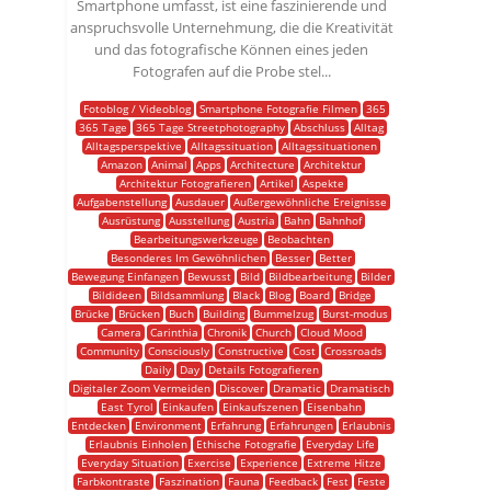
Smartphone umfasst, ist eine faszinierende und
anspruchsvolle Unternehmung, die die Kreativität
und das fotografische Können eines jeden
Fotografen auf die Probe stel...
Fotoblog / Videoblog
Smartphone Fotografie Filmen
365
365 Tage
365 Tage Streetphotography
Abschluss
Alltag
Alltagsperspektive
Alltagssituation
Alltagssituationen
Amazon
Animal
Apps
Architecture
Architektur
Architektur Fotografieren
Artikel
Aspekte
Aufgabenstellung
Ausdauer
Außergewöhnliche Ereignisse
Ausrüstung
Ausstellung
Austria
Bahn
Bahnhof
Bearbeitungswerkzeuge
Beobachten
Besonderes Im Gewöhnlichen
Besser
Better
Bewegung Einfangen
Bewusst
Bild
Bildbearbeitung
Bilder
Bildideen
Bildsammlung
Black
Blog
Board
Bridge
Brücke
Brücken
Buch
Building
Bummelzug
Burst-modus
Camera
Carinthia
Chronik
Church
Cloud Mood
Community
Consciously
Constructive
Cost
Crossroads
Daily
Day
Details Fotografieren
Digitaler Zoom Vermeiden
Discover
Dramatic
Dramatisch
East Tyrol
Einkaufen
Einkaufszenen
Eisenbahn
Entdecken
Environment
Erfahrung
Erfahrungen
Erlaubnis
Erlaubnis Einholen
Ethische Fotografie
Everyday Life
Everyday Situation
Exercise
Experience
Extreme Hitze
Farbkontraste
Faszination
Fauna
Feedback
Fest
Feste