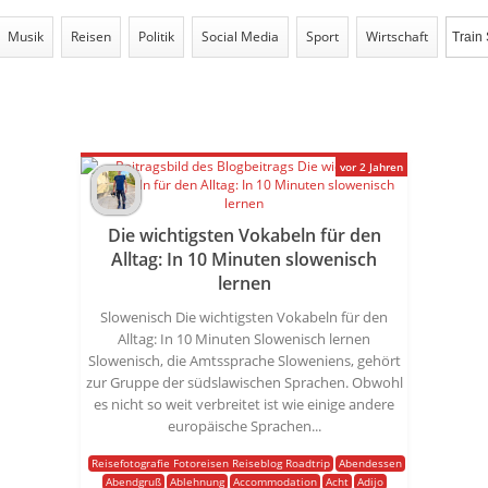
Musik
Reisen
Politik
Social Media
Sport
Wirtschaft
vor 2 Jahren
Die wichtigsten Vokabeln für den
Alltag: In 10 Minuten slowenisch
lernen
Slowenisch Die wichtigsten Vokabeln für den
Alltag: In 10 Minuten Slowenisch lernen
Slowenisch, die Amtssprache Sloweniens, gehört
zur Gruppe der südslawischen Sprachen. Obwohl
es nicht so weit verbreitet ist wie einige andere
europäische Sprachen...
Reisefotografie Fotoreisen Reiseblog Roadtrip
Abendessen
Abendgruß
Ablehnung
Accommodation
Acht
Adijo