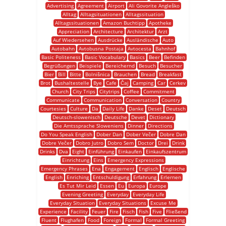
Advertising
Agreement
Airport
Ali Govorite Angleško
Alltag
Alltagsituationen
Alltagssituation
Alltagssituationen
Amazon Buchtipp
Apotheke
Appreciation
Architecture
Architektur
Arzt
Auf Wiedersehen
Ausdrücke
Ausländische
Auto
Autobahn
Avtobusna Postaja
Avtocesta
Bahnhof
Basic Politeness
Basic Vocabulary
Basics
Beer
Befinden
Begrüßungen
Beispiele
Bereichernd
Besuch
Besucher
Bier
Bill
Bitte
Bolnišnica
Brauchen
Bread
Breakfast
Brot
Bushaltestelle
Bye
Cafe
Čaj
Camping
Car
Cerkev
Church
City Trips
Citytrips
Coffee
Commitment
Communicate
Communication
Conversation
Country
Courtesies
Culture
Da
Daily Life
Danke
Deset
Deutsch
Deutsch-slowenisch
Deutsche
Devet
Dictionary
Die Amtssprache Sloweniens
Dinner
Directions
Do You Speak English
Dober Dan
Dober Večer
Dobre Dan
Dobre Večer
Dobro Jutro
Dobro Sem
Doctor
Drei
Drink
Drinks
Dva
Eight
Einführung
Einkaufen
Einkaufszentrum
Einrichtung
Eins
Emergency Expressions
Emergency Phrases
Ena
Engagement
Englisch
Englische
English
Enriching
Entschuldigung
Erfahrung
Erlernen
Es Tut Mir Leid
Essen
Eu
Europa
Europe
Evening Greeting
Everyday
Everyday Life
Everyday Situation
Everyday Situations
Excuse Me
Experience
Facility
Feuer
Fire
Fisch
Fish
Five
Fließend
Fluent
Flughafen
Food
Foreign
Formal
Formal Greeting