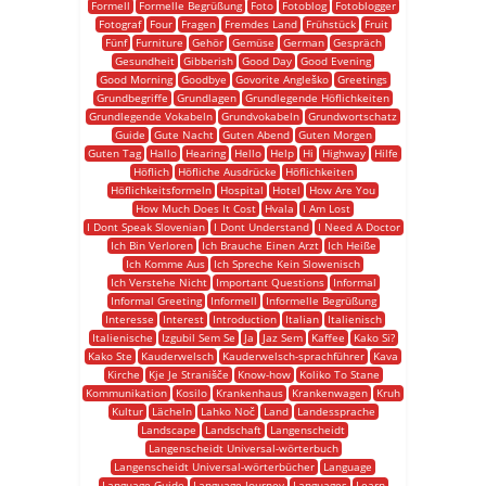
Formell
Formelle Begrüßung
Foto
Fotoblog
Fotoblogger
Fotograf
Four
Fragen
Fremdes Land
Frühstück
Fruit
Fünf
Furniture
Gehör
Gemüse
German
Gespräch
Gesundheit
Gibberish
Good Day
Good Evening
Good Morning
Goodbye
Govorite Angleško
Greetings
Grundbegriffe
Grundlagen
Grundlegende Höflichkeiten
Grundlegende Vokabeln
Grundvokabeln
Grundwortschatz
Guide
Gute Nacht
Guten Abend
Guten Morgen
Guten Tag
Hallo
Hearing
Hello
Help
Hi
Highway
Hilfe
Höflich
Höfliche Ausdrücke
Höflichkeiten
Höflichkeitsformeln
Hospital
Hotel
How Are You
How Much Does It Cost
Hvala
I Am Lost
I Dont Speak Slovenian
I Dont Understand
I Need A Doctor
Ich Bin Verloren
Ich Brauche Einen Arzt
Ich Heiße
Ich Komme Aus
Ich Spreche Kein Slowenisch
Ich Verstehe Nicht
Important Questions
Informal
Informal Greeting
Informell
Informelle Begrüßung
Interesse
Interest
Introduction
Italian
Italienisch
Italienische
Izgubil Sem Se
Ja
Jaz Sem
Kaffee
Kako Si?
Kako Ste
Kauderwelsch
Kauderwelsch-sprachführer
Kava
Kirche
Kje Je Stranišče
Know-how
Koliko To Stane
Kommunikation
Kosilo
Krankenhaus
Krankenwagen
Kruh
Kultur
Lächeln
Lahko Noč
Land
Landessprache
Landscape
Landschaft
Langenscheidt
Langenscheidt Universal-wörterbuch
Langenscheidt Universal-wörterbücher
Language
Language Guide
Language Journey
Languages
Learn