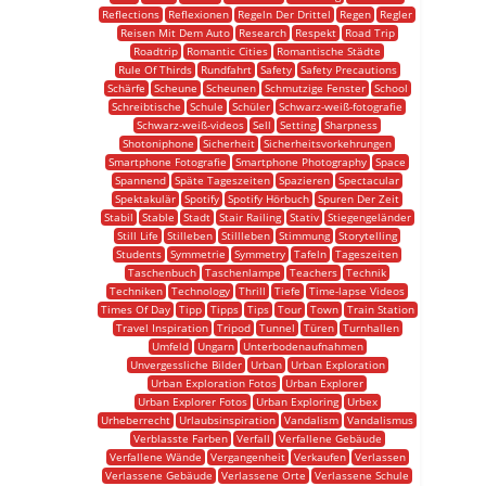
Reflections
Reflexionen
Regeln Der Drittel
Regen
Regler
Reisen Mit Dem Auto
Research
Respekt
Road Trip
Roadtrip
Romantic Cities
Romantische Städte
Rule Of Thirds
Rundfahrt
Safety
Safety Precautions
Schärfe
Scheune
Scheunen
Schmutzige Fenster
School
Schreibtische
Schule
Schüler
Schwarz-weiß-fotografie
Schwarz-weiß-videos
Sell
Setting
Sharpness
Shotoniphone
Sicherheit
Sicherheitsvorkehrungen
Smartphone Fotografie
Smartphone Photography
Space
Spannend
Späte Tageszeiten
Spazieren
Spectacular
Spektakulär
Spotify
Spotify Hörbuch
Spuren Der Zeit
Stabil
Stable
Stadt
Stair Railing
Stativ
Stiegengeländer
Still Life
Stilleben
Stillleben
Stimmung
Storytelling
Students
Symmetrie
Symmetry
Tafeln
Tageszeiten
Taschenbuch
Taschenlampe
Teachers
Technik
Techniken
Technology
Thrill
Tiefe
Time-lapse Videos
Times Of Day
Tipp
Tipps
Tips
Tour
Town
Train Station
Travel Inspiration
Tripod
Tunnel
Türen
Turnhallen
Umfeld
Ungarn
Unterbodenaufnahmen
Unvergessliche Bilder
Urban
Urban Exploration
Urban Exploration Fotos
Urban Explorer
Urban Explorer Fotos
Urban Exploring
Urbex
Urheberrecht
Urlaubsinspiration
Vandalism
Vandalismus
Verblasste Farben
Verfall
Verfallene Gebäude
Verfallene Wände
Vergangenheit
Verkaufen
Verlassen
Verlassene Gebäude
Verlassene Orte
Verlassene Schule