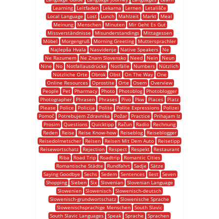
Learning
Leitfaden
Lekarna
Lernen
Letališče
Local Language
Lost
Lunch
Mahlzeit
Markt
Meal
Meinung
Menschen
Minuten
Mir Geht Es Gut
Missverständnisse
Misunderstandings
Mittagessen
Möbel
Morgengruß
Morning Greeting
Muttersprachler
Najlepša Hvala
Nasvidenje
Native Speakers
Ne
Ne Razumem
Ne Znam Slovensko
Need
Nein
Neun
Nine
No
Notfallausdrücke
Notfälle
Numbers
Nützlich
Nützliche Orte
Obrok
Obst
On The Way
One
Online Resources
Oprostite
Orte
Osem
Overview
People
Pet
Pharmacy
Photo
Photoblog
Photoblogger
Photographer
Phrasen
Phrases
Pivo
Pkw
Places
Platz
Please
Police
Policija
Polite
Polite Expressions
Polizei
Pomoč
Potrebujem Zdravnika
Požar
Practice
Prihajam Iz
Prosim
Questions
Quicktipp
Račun
Radio
Rechnung
Reden
Reise
Reise Know-how
Reiseblog
Reiseblogger
Reisedolmetscher
Reisen
Reisen Mit Dem Auto
Reisetipp
Reisewortschatz
Rejection
Respect
Respekt
Restaurant
Riba
Road Trip
Roadtrip
Romantic Cities
Romantische Städte
Rundfahrt
Sadje
Sätze
Saying Goodbye
Sechs
Sedem
Sentences
šest
Seven
Shopping
Sieben
Six
Slovenian
Slovenian Language
Slowenien
Slowenisch
Slowenisch-deutsch
Slowenisch-grundwortschatz
Slowenische Sprache
Slowenischsprachige Menschen
South Slavic
South Slavic Languages
Speak
Sprache
Sprachen