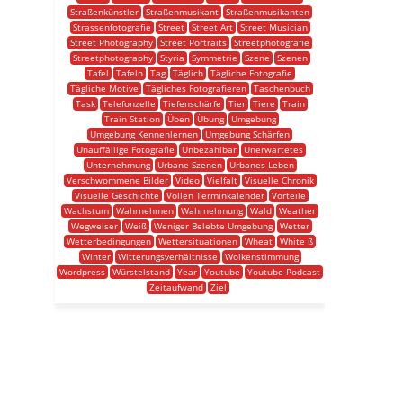
Straßenkünstler
Straßenmusikant
Straßenmusikanten
Strassenfotografie
Street
Street Art
Street Musician
Street Photography
Street Portraits
Streetphotografie
Streetphotography
Styria
Symmetrie
Szene
Szenen
Tafel
Tafeln
Tag
Täglich
Tägliche Fotografie
Tägliche Motive
Tägliches Fotografieren
Taschenbuch
Task
Telefonzelle
Tiefenschärfe
Tier
Tiere
Train
Train Station
Üben
Übung
Umgebung
Umgebung Kennenlernen
Umgebung Schärfen
Unauffällige Fotografie
Unbezahlbar
Unerwartetes
Unternehmung
Urbane Szenen
Urbanes Leben
Verschwommene Bilder
Video
Vielfalt
Visuelle Chronik
Visuelle Geschichte
Vollen Terminkalender
Vorteile
Wachstum
Wahrnehmen
Wahrnehmung
Wald
Weather
Wegweiser
Weiß
Weniger Belebte Umgebung
Wetter
Wetterbedingungen
Wettersituationen
Wheat
White ß
Winter
Witterungsverhältnisse
Wolkenstimmung
Wordpress
Würstelstand
Year
Youtube
Youtube Podcast
Zeitaufwand
Ziel