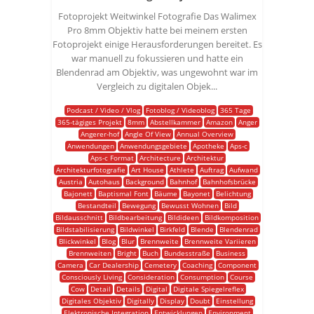
Fotoprojekt Weitwinkel Fotografie Das Walimex
Pro 8mm Objektiv hatte bei meinem ersten
Fotoprojekt einige Herausforderungen bereitet. Es
war manuell zu fokussieren und hatte ein
Blendenrad am Objektiv, was ungewohnt war im
Vergleich zu digitalen Objek...
Podcast / Video / Vlog
Fotoblog / Videoblog
365 Tage
365-tägiges Projekt
8mm
Abstellkammer
Amazon
Anger
Angerer-hof
Angle Of View
Annual Overview
Anwendungen
Anwendungsgebiete
Apotheke
Aps-c
Aps-c Format
Architecture
Architektur
Architekturfotografie
Art House
Athlete
Auftrag
Aufwand
Austria
Autohaus
Background
Bahnhof
Bahnhofsbrücke
Bajonett
Baptismal Font
Bäume
Bayonet
Belichtung
Bestandteil
Bewegung
Bewusst Wohnen
Bild
Bildausschnitt
Bildbearbeitung
Bildideen
Bildkomposition
Bildstabilisierung
Bildwinkel
Birkfeld
Blende
Blendenrad
Blickwinkel
Blog
Blur
Brennweite
Brennweite Variieren
Brennweiten
Bright
Buch
Bundesstraße
Business
Camera
Car Dealership
Cemetery
Coaching
Component
Consciously Living
Consideration
Consumption
Course
Cow
Detail
Details
Digital
Digitale Spiegelreflex
Digitales Objektiv
Digitally
Display
Doubt
Einstellung
Elektronische Integration
Entwicklungen
Environment