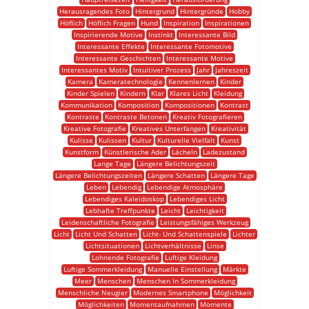
Herausragendes Foto
Hintergrund
Hintergründe
Hobby
Höflich
Höflich Fragen
Hund
Inspiration
Inspirationen
Inspirierende Motive
Instinkt
Interessante Bild
Interessante Effekte
Interessante Fotomotive
Interessante Geschichten
Interessante Motive
Interessantes Motiv
Intuitiver Prozess
Jahr
Jahreszeit
Kamera
Kameratechnologie
Kennenlernen
Kinder
Kinder Spielen
Kindern
Klar
Klares Licht
Kleidung
Kommunikation
Komposition
Kompositionen
Kontrast
Kontraste
Kontraste Betonen
Kreativ Fotografieren
Kreative Fotografie
Kreatives Unterfangen
Kreativität
Kulisse
Kulissen
Kultur
Kulturelle Vielfalt
Kunst
Kunstform
Künstlerische Ader
Lächeln
Ladezustand
Lange Tage
Längere Belichtungszeit
Längere Belichtungszeiten
Längere Schatten
Längere Tage
Leben
Lebendig
Lebendige Atmosphäre
Lebendiges Kaleidoskop
Lebendiges Licht
Lebhafte Treffpunkte
Leicht
Leichtigkeit
Leidenschaftliche Fotografie
Leistungsfähiges Werkzeug
Licht
Licht Und Schatten
Licht- Und Schattenspiele
Lichter
Lichtsituationen
Lichtverhältnisse
Linse
Lohnende Fotografie
Luftige Kleidung
Luftige Sommerkleidung
Manuelle Einstellung
Märkte
Meer
Menschen
Menschen In Sommerkleidung
Menschliche Neugier
Modernes Smartphone
Möglichkeit
Möglichkeiten
Momentaufnahmen
Momente