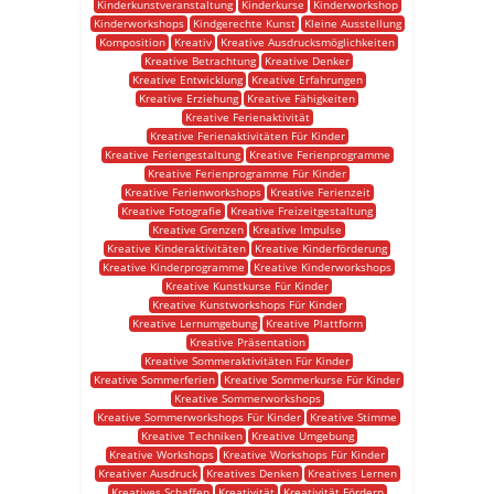
Kinderkunstveranstaltung
Kinderkurse
Kinderworkshop
Kinderworkshops
Kindgerechte Kunst
Kleine Ausstellung
Komposition
Kreativ
Kreative Ausdrucksmöglichkeiten
Kreative Betrachtung
Kreative Denker
Kreative Entwicklung
Kreative Erfahrungen
Kreative Erziehung
Kreative Fähigkeiten
Kreative Ferienaktivität
Kreative Ferienaktivitäten Für Kinder
Kreative Feriengestaltung
Kreative Ferienprogramme
Kreative Ferienprogramme Für Kinder
Kreative Ferienworkshops
Kreative Ferienzeit
Kreative Fotografie
Kreative Freizeitgestaltung
Kreative Grenzen
Kreative Impulse
Kreative Kinderaktivitäten
Kreative Kinderförderung
Kreative Kinderprogramme
Kreative Kinderworkshops
Kreative Kunstkurse Für Kinder
Kreative Kunstworkshops Für Kinder
Kreative Lernumgebung
Kreative Plattform
Kreative Präsentation
Kreative Sommeraktivitäten Für Kinder
Kreative Sommerferien
Kreative Sommerkurse Für Kinder
Kreative Sommerworkshops
Kreative Sommerworkshops Für Kinder
Kreative Stimme
Kreative Techniken
Kreative Umgebung
Kreative Workshops
Kreative Workshops Für Kinder
Kreativer Ausdruck
Kreatives Denken
Kreatives Lernen
Kreatives Schaffen
Kreativität
Kreativität Fördern