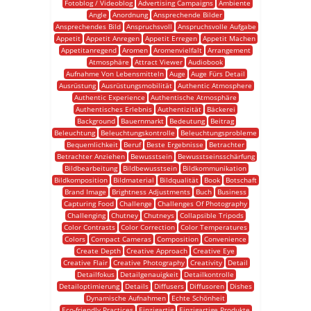
Fotoblog / Videoblog
Advertising Campaigns
Ambiente
Angle
Anordnung
Ansprechende Bilder
Ansprechendes Bild
Anspruchsvoll
Anspruchsvolle Aufgabe
Appetit
Appetit Anregen
Appetit Erregen
Appetit Machen
Appetitanregend
Aromen
Aromenvielfalt
Arrangement
Atmosphäre
Attract Viewer
Audiobook
Aufnahme Von Lebensmitteln
Auge
Auge Fürs Detail
Ausrüstung
Ausrüstungsmobilität
Authentic Atmosphere
Authentic Experience
Authentische Atmosphäre
Authentisches Erlebnis
Authentizität
Bäckerei
Background
Bauernmarkt
Bedeutung
Beitrag
Beleuchtung
Beleuchtungskontrolle
Beleuchtungsprobleme
Bequemlichkeit
Beruf
Beste Ergebnisse
Betrachter
Betrachter Anziehen
Bewusstsein
Bewusstseinsschärfung
Bildbearbeitung
Bildbewusstsein
Bildkommunikation
Bildkomposition
Bildmaterial
Bildqualität
Book
Botschaft
Brand Image
Brightness Adjustments
Buch
Business
Capturing Food
Challenge
Challenges Of Photography
Challenging
Chutney
Chutneys
Collapsible Tripods
Color Contrasts
Color Correction
Color Temperatures
Colors
Compact Cameras
Composition
Convenience
Create Depth
Creative Approach
Creative Eye
Creative Flair
Creative Photography
Creativity
Detail
Detailfokus
Detailgenauigkeit
Detailkontrolle
Detailoptimierung
Details
Diffusers
Diffusoren
Dishes
Dynamische Aufnahmen
Echte Schönheit
Eco-friendly Practices
Einzigartig
Einzigartige Produkte