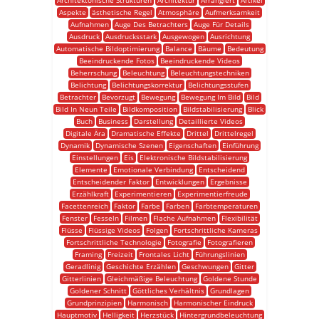
Architektonische Strukturen
Architektur
Arrangiert
Artikel
Aspekte
ästhetische Regel
Atmosphäre
Aufmerksamkeit
Aufnahmen
Auge Des Betrachters
Auge Für Details
Ausdruck
Ausdrucksstark
Ausgewogen
Ausrichtung
Automatische Bildoptimierung
Balance
Bäume
Bedeutung
Beeindruckende Fotos
Beeindruckende Videos
Beherrschung
Beleuchtung
Beleuchtungstechniken
Belichtung
Belichtungskorrektur
Belichtungsstufen
Betrachter
Bevorzugt
Bewegung
Bewegung Im Bild
Bild
Bild In Neun Teile
Bildkomposition
Bildstabilisierung
Blick
Buch
Business
Darstellung
Detaillierte Videos
Digitale Ära
Dramatische Effekte
Drittel
Drittelregel
Dynamik
Dynamische Szenen
Eigenschaften
Einführung
Einstellungen
Eis
Elektronische Bildstabilisierung
Elemente
Emotionale Verbindung
Entscheidend
Entscheidender Faktor
Entwicklungen
Ergebnisse
Erzählkraft
Experimentieren
Experimentierfreude
Facettenreich
Faktor
Farbe
Farben
Farbtemperaturen
Fenster
Fesseln
Filmen
Flache Aufnahmen
Flexibilität
Flüsse
Flüssige Videos
Folgen
Fortschrittliche Kameras
Fortschrittliche Technologie
Fotografie
Fotografieren
Framing
Freizeit
Frontales Licht
Führungslinien
Geradlinig
Geschichte Erzählen
Geschwungen
Gitter
Gitterlinien
Gleichmäßige Beleuchtung
Goldene Stunde
Goldener Schnitt
Göttliches Verhältnis
Grundlagen
Grundprinzipien
Harmonisch
Harmonischer Eindruck
Hauptmotiv
Helligkeit
Herzstück
Hintergrundbeleuchtung