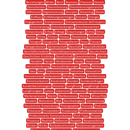
Beziehungen
Bilder
Buch
Business
Chancen
Details
Dienstleister
Dienstleistung
Dienstleistungsbranche
Difference
Digitalisierung
Disziplin
Dreaming
Ebook
Einfluss
Einfühlungsvermögen
Einsatz
Energie
Engagement
Entrepreneur
Entrepreneurial Self-respect
Entscheidung
Entscheidungen
Entschlossenheit
Entwicklung
Erfolg
Erfolge
Erwartungen
Ethik
Ethos
Fehler
Filme
Filmen
Fitness
Flexibilität
Fortschritt
Fotograf
Fotografie
Fotografieren
Fotos
Freizeit
Gelegenheiten
Gemeinschaft
Geschäft
Geschäftsfelder
Geschäftsmodelle
Geschäftspartnerschaften
Geschichten
Geschichten Erzählen
Gesellschaft
Gewohnheiten
Hände
Handeln
Hands
Handwerker
Handy
Hardcover
Herausforderung
Herausforderungen
Hobby
Hörbuch
Idea
Idee
Implementation
Initiative
Innovation
Innovationen
Kalkulation
Kindle
Klarheit
Komfortzone
Kommunikation
Kreativität
Kunden
Kundenanfragen
Kundenbeziehungen
Künstler
Langfristig
Langfristige Ziele
Langfristigkeit
Leben
Lebensstil
Lektionen
Lernprozesse
Markenpräsenz
Markt
Marktanalyse
Märkte
Misserfolg
Models
Motivation
Mut
Nachhaltigkeit
Optimierung
Persönliche Entwicklung
Photographer
Planung
Podcast
Potenzial
Privatleben
Proaktivität
Professionalität
Professionelle Kommunikation
Profi Tipps
Projekt
Prozesse
Realität
Reflexion
Respekt
Responsibility
Risiken
Risiko
Risikobereitschaft
Risikomanagement