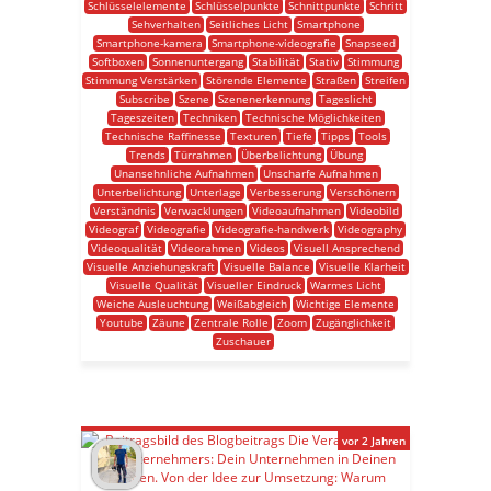
Schlüsselelemente
Schlüsselpunkte
Schnittpunkte
Schritt
Sehverhalten
Seitliches Licht
Smartphone
Smartphone-kamera
Smartphone-videografie
Snapseed
Softboxen
Sonnenuntergang
Stabilität
Stativ
Stimmung
Stimmung Verstärken
Störende Elemente
Straßen
Streifen
Subscribe
Szene
Szenenerkennung
Tageslicht
Tageszeiten
Techniken
Technische Möglichkeiten
Technische Raffinesse
Texturen
Tiefe
Tipps
Tools
Trends
Türrahmen
Überbelichtung
Übung
Unansehnliche Aufnahmen
Unscharfe Aufnahmen
Unterbelichtung
Unterlage
Verbesserung
Verschönern
Verständnis
Verwacklungen
Videoaufnahmen
Videobild
Videograf
Videografie
Videografie-handwerk
Videography
Videoqualität
Videorahmen
Videos
Visuell Ansprechend
Visuelle Anziehungskraft
Visuelle Balance
Visuelle Klarheit
Visuelle Qualität
Visueller Eindruck
Warmes Licht
Weiche Ausleuchtung
Weißabgleich
Wichtige Elemente
Youtube
Zäune
Zentrale Rolle
Zoom
Zugänglichkeit
Zuschauer
vor 2 Jahren