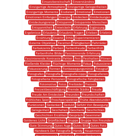
Einsatzbereitschaft
Einverständnis
Einzigartige Atmosphäre
Einzigartige Gelegenheiten
Einzigartige Momente
Eisdielen
Emotional
Emotionen
Emotionen Einfangen
Energie
Entdecken
Entdeckungen
Entdeckungsreise
Entspannt
Entspannte Menschen
Entspanntheit
Entwickeln
Erfahrung
Ergänzung
Ergebnisse
Erlaubnis
Erlaubnis Fragen
Erleben
Erlebnis
Erzählung
Essenz
Ethik
Experimentieren
Externe Objektive
Facetten
Fähigkeiten
Fahrräder
Farbakzente
Farben
Farbenfreude
Farbenfroh
Farbenfrohe Bilder
Faszinierende Erfahrung
Faszinierende Kontraste
Fehler
Fest
Festhalten
Filmen
Fließende Kleider
Flüchtige Momente
Fokus
Fokussieren
Fokussierung
Formen
Fortbewegungsmittel
Fotograf
Fotografen
Fotografie
Fotografie-tipps
Fotografieren
Fotografierte Personen
Fotografische Fähigkeiten
Fotomotive
Fotos
Freibäder
Freizeit
Freizeitbeschäftigung
Fremde Städte
Freude
Freude Am Entdecken
Freunden
Freundschaften
Fröhliches Spiel
Froschperspektive
Frühe Abendstunden
Funktionen
Gedanken
Geduld
Gefühl Von Bewegung
Gelegenheit
Geschehen
Geschenk
Geschichten
Geschichten Erzählen
Gespräch
Gewimmel
Goldenes Licht
Grünflächen
Gruppe
Gruppe Von Freunden
Gute Stimmung
Gutes Auge
Gutes Bild
Gutes Foto
Handwerk Der Fotografie
Handy
Hauptmotiv
Hauptreisezeit
Helligkeit
Herausforderung