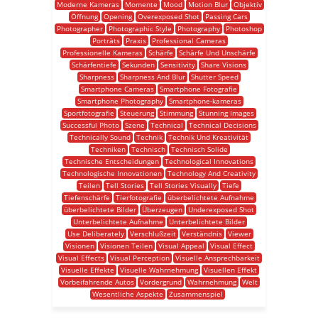
Moderne Kameras
Momente
Mood
Motion Blur
Objektiv
Öffnung
Opening
Overexposed Shot
Passing Cars
Photographer
Photographic Style
Photography
Photoshop
Porträts
Praxis
Professional Cameras
Professionelle Kameras
Schärfe
Schärfe Und Unschärfe
Schärfentiefe
Sekunden
Sensitivity
Share Visions
Sharpness
Sharpness And Blur
Shutter Speed
Smartphone Cameras
Smartphone Fotografie
Smartphone Photography
Smartphone-kameras
Sportfotografie
Steuerung
Stimmung
Stunning Images
Successful Photo
Szene
Technical
Technical Decisions
Technically Sound
Technik
Technik Und Kreativität
Techniken
Technisch
Technisch Solide
Technische Entscheidungen
Technological Innovations
Technologische Innovationen
Technology And Creativity
Teilen
Tell Stories
Tell Stories Visually
Tiefe
Tiefenschärfe
Tierfotografie
überbelichtete Aufnahme
überbelichtete Bilder
Überzeugen
Underexposed Shot
Unterbelichtete Aufnahme
Unterbelichtete Bilder
Use Deliberately
Verschlußzeit
Verständnis
Viewer
Visionen
Visionen Teilen
Visual Appeal
Visual Effect
Visual Effects
Visual Perception
Visuelle Ansprechbarkeit
Visuelle Effekte
Visuelle Wahrnehmung
Visuellen Effekt
Vorbeifahrende Autos
Vordergrund
Wahrnehmung
Welt
Wesentliche Aspekte
Zusammenspiel