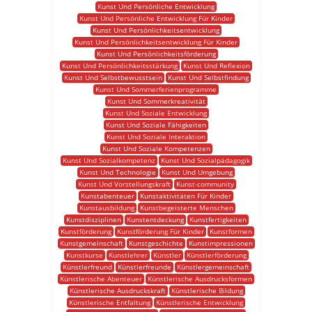
Kunst Und Persönliche Entwicklung
Kunst Und Persönliche Entwicklung Für Kinder
Kunst Und Persönlichkeitsentwicklung
Kunst Und Persönlichkeitsentwicklung Für Kinder
Kunst Und Persönlichkeitsförderung
Kunst Und Persönlichkeitsstärkung
Kunst Und Reflexion
Kunst Und Selbstbewusstsein
Kunst Und Selbstfindung
Kunst Und Sommerferienprogramme
Kunst Und Sommerkreativität
Kunst Und Soziale Entwicklung
Kunst Und Soziale Fähigkeiten
Kunst Und Soziale Interaktion
Kunst Und Soziale Kompetenzen
Kunst Und Sozialkompetenz
Kunst Und Sozialpädagogik
Kunst Und Technologie
Kunst Und Umgebung
Kunst Und Vorstellungskraft
Kunst-community
Kunstabenteuer
Kunstaktivitäten Für Kinder
Kunstausbildung
Kunstbegeisterte Menschen
Kunstdisziplinen
Kunstentdeckung
Kunstfertigkeiten
Kunstförderung
Kunstförderung Für Kinder
Kunstformen
Kunstgemeinschaft
Kunstgeschichte
Kunstimpressionen
Kunstkurse
Kunstlehrer
Künstler
Künstlerförderung
Künstlerfreund
Künstlerfreunde
Künstlergemeinschaft
Künstlerische Abenteuer
Künstlerische Ausdrucksformen
Künstlerische Ausdruckskraft
Künstlerische Bildung
Künstlerische Entfaltung
Künstlerische Entwicklung