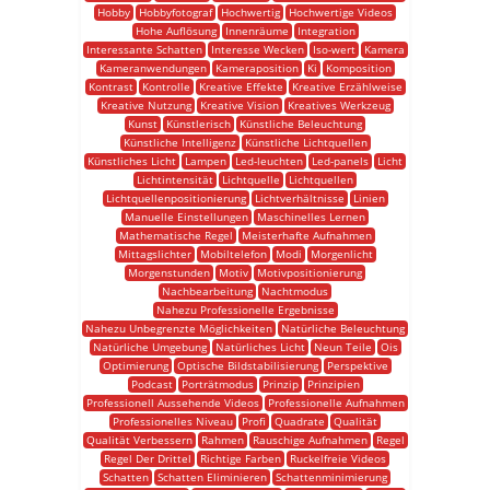
Hobby
Hobbyfotograf
Hochwertig
Hochwertige Videos
Hohe Auflösung
Innenräume
Integration
Interessante Schatten
Interesse Wecken
Iso-wert
Kamera
Kameranwendungen
Kameraposition
Ki
Komposition
Kontrast
Kontrolle
Kreative Effekte
Kreative Erzählweise
Kreative Nutzung
Kreative Vision
Kreatives Werkzeug
Kunst
Künstlerisch
Künstliche Beleuchtung
Künstliche Intelligenz
Künstliche Lichtquellen
Künstliches Licht
Lampen
Led-leuchten
Led-panels
Licht
Lichtintensität
Lichtquelle
Lichtquellen
Lichtquellenpositionierung
Lichtverhältnisse
Linien
Manuelle Einstellungen
Maschinelles Lernen
Mathematische Regel
Meisterhafte Aufnahmen
Mittagslichter
Mobiltelefon
Modi
Morgenlicht
Morgenstunden
Motiv
Motivpositionierung
Nachbearbeitung
Nachtmodus
Nahezu Professionelle Ergebnisse
Nahezu Unbegrenzte Möglichkeiten
Natürliche Beleuchtung
Natürliche Umgebung
Natürliches Licht
Neun Teile
Ois
Optimierung
Optische Bildstabilisierung
Perspektive
Podcast
Porträtmodus
Prinzip
Prinzipien
Professionell Aussehende Videos
Professionelle Aufnahmen
Professionelles Niveau
Profi
Quadrate
Qualität
Qualität Verbessern
Rahmen
Rauschige Aufnahmen
Regel
Regel Der Drittel
Richtige Farben
Ruckelfreie Videos
Schatten
Schatten Eliminieren
Schattenminimierung