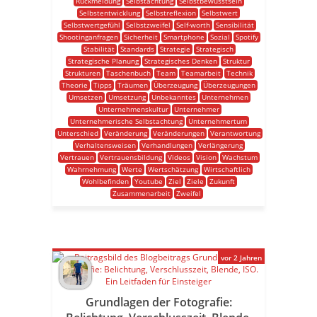
Rückmeldung
Selbstachtung
Selbstbewusstsein
Selbstentwicklung
Selbstreflexion
Selbstwert
Selbstwertgefühl
Selbstzweifel
Self-worth
Sensibilität
Shootinganfragen
Sicherheit
Smartphone
Sozial
Spotify
Stabilität
Standards
Strategie
Strategisch
Strategische Planung
Strategisches Denken
Struktur
Strukturen
Taschenbuch
Team
Teamarbeit
Technik
Theorie
Tipps
Träumen
Überzeugung
Überzeugungen
Umsetzen
Umsetzung
Unbekanntes
Unternehmen
Unternehmenskultur
Unternehmer
Unternehmerische Selbstachtung
Unternehmertum
Unterschied
Veränderung
Veränderungen
Verantwortung
Verhaltensweisen
Verhandlungen
Verlängerung
Vertrauen
Vertrauensbildung
Videos
Vision
Wachstum
Wahrnehmung
Werte
Wertschätzung
Wirtschaftlich
Wohlbefinden
Youtube
Ziel
Ziele
Zukunft
Zusammenarbeit
Zweifel
vor 2 Jahren
Grundlagen der Fotografie: