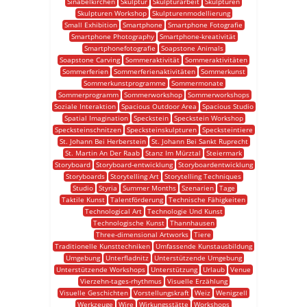
Sinabelkirchen
Skulptur
Skulpturarbeit
Skulpturen
Skulpturen Workshop
Skulpturenmodellierung
Small Exhibition
Smartphone
Smartphone Fotografie
Smartphone Photography
Smartphone-kreativität
Smartphonefotografie
Soapstone Animals
Soapstone Carving
Sommeraktivität
Sommeraktivitäten
Sommerferien
Sommerferienaktivitäten
Sommerkunst
Sommerkunstprogramme
Sommermonate
Sommerprogramm
Sommerworkshop
Sommerworkshops
Soziale Interaktion
Spacious Outdoor Area
Spacious Studio
Spatial Imagination
Speckstein
Speckstein Workshop
Specksteinschnitzen
Specksteinskulpturen
Specksteintiere
St. Johann Bei Herberstein
St. Johann Bei Sankt Ruprecht
St. Martin An Der Raab
Stanz Im Mürztal
Steiermark
Storyboard
Storyboard-entwicklung
Storyboardentwicklung
Storyboards
Storytelling Art
Storytelling Techniques
Studio
Styria
Summer Months
Szenarien
Tage
Taktile Kunst
Talentförderung
Technische Fähigkeiten
Technological Art
Technologie Und Kunst
Technologische Kunst
Thannhausen
Three-dimensional Artworks
Tiere
Traditionelle Kunsttechniken
Umfassende Kunstausbildung
Umgebung
Unterfladnitz
Unterstützende Umgebung
Unterstützende Workshops
Unterstützung
Urlaub
Venue
Vierzehn-tages-rhythmus
Visuelle Erzählung
Visuelle Geschichten
Vorstellungskraft
Weiz
Wenigzell
Werkzeuge
Wire
Wirkungsstätte
Workshops