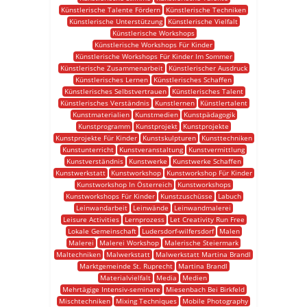
Künstlerische Talente Fördern
Künstlerische Techniken
Künstlerische Unterstützung
Künstlerische Vielfalt
Künstlerische Workshops
Künstlerische Workshops Für Kinder
Künstlerische Workshops Für Kinder Im Sommer
Künstlerische Zusammenarbeit
Künstlerischer Ausdruck
Künstlerisches Lernen
Künstlerisches Schaffen
Künstlerisches Selbstvertrauen
Künstlerisches Talent
Künstlerisches Verständnis
Kunstlernen
Künstlertalent
Kunstmaterialien
Kunstmedien
Kunstpädagogik
Kunstprogramm
Kunstprojekt
Kunstprojekte
Kunstprojekte Für Kinder
Kunstskulpturen
Kunsttechniken
Kunstunterricht
Kunstveranstaltung
Kunstvermittlung
Kunstverständnis
Kunstwerke
Kunstwerke Schaffen
Kunstwerkstatt
Kunstworkshop
Kunstworkshop Für Kinder
Kunstworkshop In Österreich
Kunstworkshops
Kunstworkshops Für Kinder
Kunstzuschüsse
Labuch
Leinwandarbeit
Leinwände
Leinwandmalerei
Leisure Activities
Lernprozess
Let Creativity Run Free
Lokale Gemeinschaft
Ludersdorf-wilfersdorf
Malen
Malerei
Malerei Workshop
Malerische Steiermark
Maltechniken
Malwerkstatt
Malwerkstatt Martina Brandl
Marktgemeinde St. Ruprecht
Martina Brandl
Materialvielfalt
Media
Medien
Mehrtägige Intensiv-seminare
Miesenbach Bei Birkfeld
Mischtechniken
Mixing Techniques
Mobile Photography