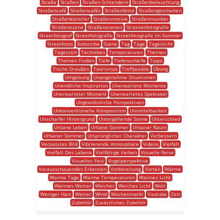
Straße
Straßen
Straßen Schlendern
Straßenbeleuchtung
Straßencafé
Straßencafés
Straßenfeste
Straßengeschehen
Straßenkünstler
Straßenmotive
Straßenmusiker
Straßenszene
Straßenszenen
Strassenfotografie
Streetfotograf
Streetfotografie
Streetfotografie Im Sommer
Streetfotos
Subscribe
Szene
Tag
Tage
Tageslicht
Tageszeit
Techniken
Temperaturen
Themen
Themen Finden
Tiefe
Tiefenschärfe
Tipps
Tische Draußen
Tourismus
Treffpunkte
Übung
Umgebung
Unangenehme Situationen
Unendliche Inspiration
Unerwartete Momente
Unerwarteter Moment
Unerwartetes Spektakel
Ungewöhnliche Perspektiven
Unkonventionelle Komposition
Unmittelbarkeit
Unscharfer Hintergrund
Untergehende Sonne
Unterschied
Urbane Leben
Urbane Sommer
Urbaner Raum
Urbaner Sommer
Ursprünglicher Charakter
Verbessern
Verpasstes Bild
Vibrierende Atmosphäre
Videos
Vielfalt
Vielfalt Des Lebens
Vielfältige Farben
Visuelle Reise
Visuelles Fest
Vogelperspektive
Vorausschauendes Erkennen
Vorbereitung
Vorteil
Wärme
Warme Tage
Warme Temperaturen
Warmes Licht
Warmes Wetter
Weicher
Weiches Licht
Welt
Weniger Hart
Wetter
Wind
Wochenmarkt
Youtube
Zeit
Zubehör
Zusätzliches Zubehör