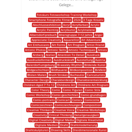
Gelege...
Fotokurs Fotoworkshop Training Workshop
Smartphone Fotografie Filmen
2024
3 Tage Kreativ
Abschlussexhibition
Acryl
Acrylfarben
Acrylic
Acrylic Painting
Acrylkunst
Acrylmalerei
Albersdorf-prebuch
Altersgruppe 7-12 Jahre
Anger
Appreciate Creativity
Aquarellist
Art Adventure
Art Enthusiasts
Art Forms
Art Program
Artist Friend
Artistic Photos
Artistic Skills
Artistic Techniques
Artists
Arzberg
Atelier
Attention To Detail
Ausdruck
Ausdrucksformen
Ausdruckskraft
Ausstellung
Austria
Baierdorf-umgebung
Bi-weekly Rhythm
Bildende Kunst
Bildgeschichten
Bildhauerei
Bildkomposition
Birkfeld
Blüten Malen
Brush Strokes
Buchautor
Caricaturists
Character Design
Charakterdesign
Charakterentwicklung
Children Aged 7 To 12
Childrens Art
Childrens Art Program
Color Theory
Comic
Comic Figuren
Comic Stile
Comic Workshop
Comic-geschichten
Comic-grundlagen
Comic-portraits
Comicart
Comics
Comicstile
Comiczeichnen
Comiczeichnungen
Composition
Creative Thinkers
Creative Voice
Creative Workshops
Creativity
Critical Thinking
Detailgenauigkeit
Digital Creativity
Digital Media
Digitale Kreativität
Digitale Medien
Draht
Drahtmodellierung
Drahtskulpturen
Drawing Skills
Dreidimensionale Kunst