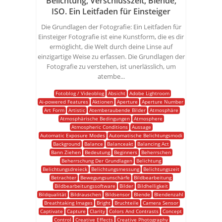
Belichtung, Verschlusszeit, Blende,
ISO. Ein Leitfaden für Einsteiger
Die Grundlagen der Fotografie: Ein Leitfaden für
Einsteiger Fotografie ist eine Kunstform, die es dir
ermöglicht, die Welt durch deine Linse auf
einzigartige Weise zu erfassen. Die Grundlagen der
Fotografie zu verstehen, ist unerlässlich, um
atembe...
Fotoblog / Videoblog
Absicht
Adobe Lightroom
Ai-powered Features
Aktionen
Aperture
Aperture Number
Art Form
Artistic
Atemberaubende Bilder
Atmosphäre
Atmosphärische Bedingungen
Atmosphere
Atmospheric Conditions
Aussage
Automatic Exposure Modes
Automatische Belichtungsmodi
Background
Balance
Balanceakt
Balancing Act
Bann Ziehen
Bedeutung
Beginners
Beherrschen
Beherrschung Der Grundlagen
Belichtung
Belichtungsdreieck
Belichtungsmessung
Belichtungszeit
Betrachter
Bewegungsunschärfe
Bildbearbeitung
Bildbearbeitungssoftware
Bilder
Bildhelligkeit
Bildqualität
Bildrauschen
Bildsensor
Blende
Blendenzahl
Breathtaking Images
Bright
Bruchteile
Camera Sensor
Captivate
Capture
Clarity
Colors And Contrasts
Concept
Control
Creative Effects
Creative Photography