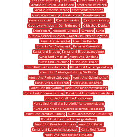
Kreativität Freien Lauf Lassen
Kreativität Würdigen
Kreativitätserweiterung
Kreativitätsförderung
Kreativitätstraining
Kreativkurse
Kreativsommer
Kreativunterricht
Kreativworkshop
Kreativworkshops
Kreativworkshops In Der Steiermark
Kritisches Denken
Krottendorf
Kulturelle Bildung
Kumberg
Kunst
Kunst Als Ausdrucksmittel
Kunst Als Entwicklungstool
Kunst Als Lernmittel
Kunst Für Kinder
Kunst In Der Steiermark
Kunst In Österreich
Kunst Und Bildung
Kunst Und Bildungsangebote
Kunst Und Emotion
Kunst Und Erholung
Kunst Und Erziehung
Kunst Und Freizeit
Kunst Und Freizeitaktivitäten
Kunst Und Freizeitgestaltung
Kunst Und Freizeitgestaltung Für Kinder
Kunst Und Freizeitpädagogik
Kunst Und Gemeinschaft
Kunst Und Gesellschaft
Kunst Und Handwerk
Kunst Und Innovation
Kunst Und Kinderentwicklung
Kunst Und Kindererziehung
Kunst Und Kindheitsentwicklung
Kunst Und Kindliche Entwicklung
Kunst Und Kindliche Persönlichkeitsentwicklung
Kunst Und Kreative Ausdrucksformen Für Kinder
Kunst Und Kreative Bildung
Kunst Und Kreative Entfaltung
Kunst Und Kreative Freizeitgestaltung
Kunst Und Kreativer Prozess
Kunst Und Kultur
Kunst Und Lebenskompetenzen
Kunst Und Natur
Kunst Und Pädagogische Ansätze