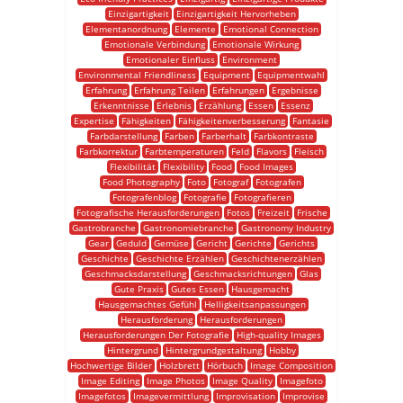
Einzigartigkeit
Einzigartigkeit Hervorheben
Elementanordnung
Elemente
Emotional Connection
Emotionale Verbindung
Emotionale Wirkung
Emotionaler Einfluss
Environment
Environmental Friendliness
Equipment
Equipmentwahl
Erfahrung
Erfahrung Teilen
Erfahrungen
Ergebnisse
Erkenntnisse
Erlebnis
Erzählung
Essen
Essenz
Expertise
Fähigkeiten
Fähigkeitenverbesserung
Fantasie
Farbdarstellung
Farben
Farberhalt
Farbkontraste
Farbkorrektur
Farbtemperaturen
Feld
Flavors
Fleisch
Flexibilität
Flexibility
Food
Food Images
Food Photography
Foto
Fotograf
Fotografen
Fotografenblog
Fotografie
Fotografieren
Fotografische Herausforderungen
Fotos
Freizeit
Frische
Gastrobranche
Gastronomiebranche
Gastronomy Industry
Gear
Geduld
Gemüse
Gericht
Gerichte
Gerichts
Geschichte
Geschichte Erzählen
Geschichtenerzählen
Geschmacksdarstellung
Geschmacksrichtungen
Glas
Gute Praxis
Gutes Essen
Hausgemacht
Hausgemachtes Gefühl
Helligkeitsanpassungen
Herausforderung
Herausforderungen
Herausforderungen Der Fotografie
High-quality Images
Hintergrund
Hintergrundgestaltung
Hobby
Hochwertige Bilder
Holzbrett
Hörbuch
Image Composition
Image Editing
Image Photos
Image Quality
Imagefoto
Imagefotos
Imagevermittlung
Improvisation
Improvise