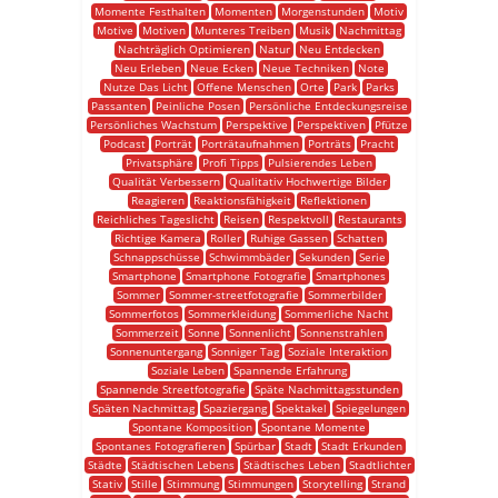
Momente Festhalten
Momenten
Morgenstunden
Motiv
Motive
Motiven
Munteres Treiben
Musik
Nachmittag
Nachträglich Optimieren
Natur
Neu Entdecken
Neu Erleben
Neue Ecken
Neue Techniken
Note
Nutze Das Licht
Offene Menschen
Orte
Park
Parks
Passanten
Peinliche Posen
Persönliche Entdeckungsreise
Persönliches Wachstum
Perspektive
Perspektiven
Pfütze
Podcast
Porträt
Porträtaufnahmen
Porträts
Pracht
Privatsphäre
Profi Tipps
Pulsierendes Leben
Qualität Verbessern
Qualitativ Hochwertige Bilder
Reagieren
Reaktionsfähigkeit
Reflektionen
Reichliches Tageslicht
Reisen
Respektvoll
Restaurants
Richtige Kamera
Roller
Ruhige Gassen
Schatten
Schnappschüsse
Schwimmbäder
Sekunden
Serie
Smartphone
Smartphone Fotografie
Smartphones
Sommer
Sommer-streetfotografie
Sommerbilder
Sommerfotos
Sommerkleidung
Sommerliche Nacht
Sommerzeit
Sonne
Sonnenlicht
Sonnenstrahlen
Sonnenuntergang
Sonniger Tag
Soziale Interaktion
Soziale Leben
Spannende Erfahrung
Spannende Streetfotografie
Späte Nachmittagsstunden
Späten Nachmittag
Spaziergang
Spektakel
Spiegelungen
Spontane Komposition
Spontane Momente
Spontanes Fotografieren
Spürbar
Stadt
Stadt Erkunden
Städte
Städtischen Lebens
Städtisches Leben
Stadtlichter
Stativ
Stille
Stimmung
Stimmungen
Storytelling
Strand