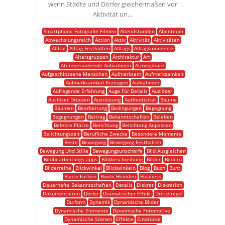
wenn Städte und Dörfer gleichermaßen vor
Aktivität un...
Smartphone Fotografie Filmen
Abendstunden
Abenteuer
Abwechslungsreich
Action
Aktiv
Aktivität
Aktivitäten
Alltag
Alltag Festhalten
Alltags
Alltagsmomente
Altersgruppen
Architektur
Art
Atemberaubende Aufnahmen
Atmosphäre
Aufgeschlossene Menschen
Aufmerksam
Aufmerksamkeit
Aufmerksamkeit Erzeugen
Aufnahmen
Aufregende Erfahrung
Auge Für Details
Auslöser
Auslöser Drücken
Ausrüstung
Authentizität
Bäume
Bäumen
Bearbeitung
Bedingungen
Begegnung
Begegnungen
Beitrag
Bekanntschaften
Beleben
Belebte Plätze
Belichtung
Belichtung Anpassen
Belichtungszeit
Berufliche Zwecke
Besondere Momente
Beste
Bewegung
Bewegung Festhalten
Bewegung Und Stille
Bewegungsunschärfe
Bild Ausgleichen
Bildbearbeitungs-apps
Bildbeschreibung
Bilder
Bildern
Bilderreihe
Blickwinkel
Blickwinkeln
Blog
Buch
Bunt
Bunte Farben
Bunte Hemden
Business
Dauerhafte Bekanntschaften
Details
Diskret
Diskretion
Dokumentieren
Dörfer
Dramatischer Effekt
Drittelregel
Du-form
Dynamik
Dynamische Bilder
Dynamische Elemente
Dynamische Fotomotive
Dynamische Szenen
Effekte
Eindrücke