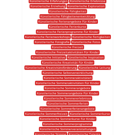
Künstlerische Erfahrungen
Künstlerische Erlebnisse
Künstlerische Erziehung
Künstlerische Exploration
Künstlerische Fähigkeiten
Künstlerische Fähigkeitenentwicklung
Künstlerische Ferienangebote Für Kinder
Künstlerische Ferienkurse
Künstlerische Ferienprogramme Für Kinder
Künstlerische Ferienworkshops
Künstlerische Fertigkeiten
Künstlerische Fotografie
Künstlerische Fotos
Künstlerische Freizeit
Künstlerische Freizeitaktivitäten Für Kinder
Künstlerische Initiative
Künstlerische Inspiration
Künstlerische Kreativität Für Kinder
Künstlerische Kreativitätsförderung
Künstlerische Leitung
Künstlerische Selbstverwirklichung
Künstlerische Sommeraktivitäten
Künstlerische Sommeraktivitäten Für Kinder
Künstlerische Sommerangebote
Künstlerische Sommerangebote Für Kinder
Künstlerische Sommererlebnisse
Künstlerische Sommerferien
Künstlerische Sommerferienangebote
Künstlerische Sommerfreizeit
Künstlerische Sommerkurse
Künstlerische Sommerkurse Für Kinder
Künstlerische Sommerprogramme
Künstlerische Sommerveranstaltungen
Künstlerische Stimme
Künstlerische Talente