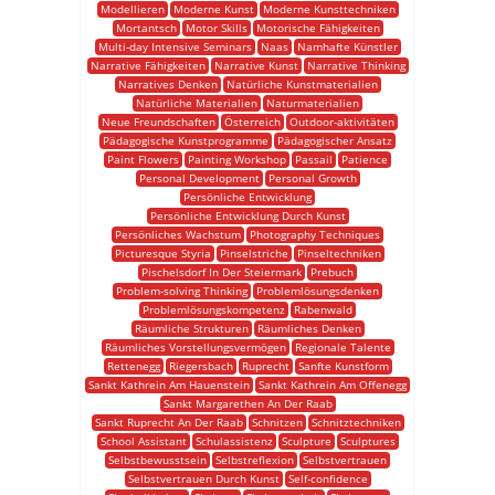
Modellieren
Moderne Kunst
Moderne Kunsttechniken
Mortantsch
Motor Skills
Motorische Fähigkeiten
Multi-day Intensive Seminars
Naas
Namhafte Künstler
Narrative Fähigkeiten
Narrative Kunst
Narrative Thinking
Narratives Denken
Natürliche Kunstmaterialien
Natürliche Materialien
Naturmaterialien
Neue Freundschaften
Österreich
Outdoor-aktivitäten
Pädagogische Kunstprogramme
Pädagogischer Ansatz
Paint Flowers
Painting Workshop
Passail
Patience
Personal Development
Personal Growth
Persönliche Entwicklung
Persönliche Entwicklung Durch Kunst
Persönliches Wachstum
Photography Techniques
Picturesque Styria
Pinselstriche
Pinseltechniken
Pischelsdorf In Der Steiermark
Prebuch
Problem-solving Thinking
Problemlösungsdenken
Problemlösungskompetenz
Rabenwald
Räumliche Strukturen
Räumliches Denken
Räumliches Vorstellungsvermögen
Regionale Talente
Rettenegg
Riegersbach
Ruprecht
Sanfte Kunstform
Sankt Kathrein Am Hauenstein
Sankt Kathrein Am Offenegg
Sankt Margarethen An Der Raab
Sankt Ruprecht An Der Raab
Schnitzen
Schnitztechniken
School Assistant
Schulassistenz
Sculpture
Sculptures
Selbstbewusstsein
Selbstreflexion
Selbstvertrauen
Selbstvertrauen Durch Kunst
Self-confidence