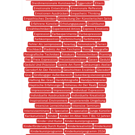
Dreidimensionale Kunstwerke
Eggersdorf
Eltern
Emotionale Entwicklung
Emotionale Reflexion
Emotionen Ausdrücken
Empathetic Thinking
Empathisches Denken
Entdeckung Der Künstlerischen Seite
Erfahrene Künstler
Erholungspausen
Erzählkunst
Erzähltechniken
Experienced Artists
Express Emotions
Expression
Farbexperimente
Farbexpression
Farbkomposition
Farbmischung
Farbtheorie
Fehler Als Lernprozess
Feiertag
Feinmotorik
Ferien
Fischbach
Fladnitz An Der Teichalm
Floing
Fotografie
Fotografische Techniken
Fotokurs
Fototechniken
Framing
Frei
Freie Expression
Freizeitaktivitäten
Gasen
Geduld
Geduld Und Präzision
Gentle Art Form
Geräumiges Atelier
Gersdorf An Der Feistritz
Geschichten Erzählen
Gleisdorf
Graz
Großzügiger Außenbereich
Gutenberg-stenzengreith
Hafning Bei Graz
Handyfotografie
Handyschnitzerei
Haptische Erfahrungen
Hohenau An Der Raab
Ilztal
Impressionen
Impressions
Individual Expression
Individuelle Ausdruckskraft
Individuelle Kreativität
Inspirational Environment
Inspirierende Umgebung
Intensive Lerneinheiten
Intensive Seminars
Intensivseminare
It Specialist
It-spezialist
Junge Künstler
Karikaturisten
Kinder
Kinder Im Alter Von 7 Bis 12 Jahren
Kinder Und Kunst
Kinder-kunstprogramm
Kinderförderung Durch Kunst
Kinderkreativität
Kinderkunst
Kinderkunstprogramm
Kinderkunstprogramm 2024