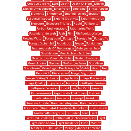
Creative Visions
Dark
Depth
Depth Of Field
Dunkel
Dunkle Umgebungen
Eingefroren
Einsteiger
Einstellungen
Elemente
Emotionen
Empfindlichkeit
Erfassen
Essential Aspects
Expand Creativity
Experimentieren
Exposure
Exposure Triangle
F-zahl
Fähigkeiten
Farben Und Kontraste
Fascinating World
Faszinierende Welt
Fazit
Film
Fließendes Wasser
Flowing Water
Foreground
Fotograf
Fotografen
Fotografie
Fotografischer Stil
Foundation
Frozen
Fundament
Fundamentals Of Photography
Gelungenes Foto
Geschichten
Geschichten Erzählen
Geschichten Visuell Erzählen
Gezielt Einsetzen
Great Photos
Grenzen
Großartige Fotos
Grundlage
Grundlagen
Grundlagen Der Fotografie
Guide
Heart
Hell
Herzstück
Hintergrund
Image Brightness
Image Editing Software
Image Noise
Image Processing
Image Quality
Importance
Impress
Intelligent Sensors
Intelligente Sensoren
Intent
Iso
Iso Zahl
Kamera
Kamerasensor
Ki-gestützte Funktionen
Klarheit
Kombinationen
Kontrolle
Konzept
Korrektur
Kreative Effekte
Kreative Fotografie
Kreative Visionen
Kreativität
Kreativität Erweitern
Kunstform
Künstlerisch
Landschaftsfotografie
Leitfaden
Lens
Licht
Licht Und Schatten
Lichteinfall
Lichtverhältnisse
Light
Light And Shadow
Light Incidence
Linse
Master
Mastery Of The Basics
Menge
Modern Cameras