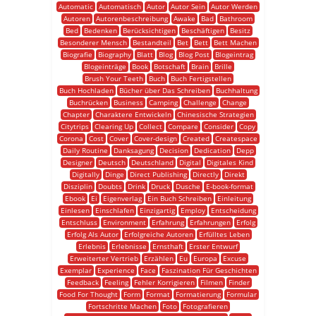
Automatic
Automatisch
Autor
Autor Sein
Autor Werden
Autoren
Autorenbeschreibung
Awake
Bad
Bathroom
Bed
Bedenken
Berücksichtigen
Beschäftigen
Besitz
Besonderer Mensch
Bestandteil
Bet
Bett
Bett Machen
Biografie
Biography
Blatt
Blog
Blog Post
Blogeintrag
Blogeinträge
Book
Botschaft
Brain
Brille
Brush Your Teeth
Buch
Buch Fertigstellen
Buch Hochladen
Bücher über Das Schreiben
Buchhaltung
Buchrücken
Business
Camping
Challenge
Change
Chapter
Charaktere Entwickeln
Chinesische Strategien
Citytrips
Clearing Up
Collect
Compare
Consider
Copy
Corona
Cost
Cover
Cover-design
Created
Createspace
Daily Routine
Danksagung
Decision
Dedication
Depp
Designer
Deutsch
Deutschland
Digital
Digitales Kind
Digitally
Dinge
Direct Publishing
Directly
Direkt
Disziplin
Doubts
Drink
Druck
Dusche
E-book-format
Ebook
Ei
Eigenverlag
Ein Buch Schreiben
Einleitung
Einlesen
Einschlafen
Einzigartig
Employ
Entscheidung
Entschluss
Environment
Erfahrung
Erfahrungen
Erfolg
Erfolg Als Autor
Erfolgreiche Autoren
Erfülltes Leben
Erlebnis
Erlebnisse
Ernsthaft
Erster Entwurf
Erweiterter Vertrieb
Erzählen
Eu
Europa
Excuse
Exemplar
Experience
Face
Faszination Für Geschichten
Feedback
Feeling
Fehler Korrigieren
Filmen
Finder
Food For Thought
Form
Format
Formatierung
Formular
Fortschritte Machen
Foto
Fotografieren