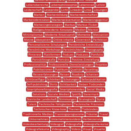
Lebensbereiche
Lebensphilosophie
Lebensrad
Lehrer
Leidenschaft
Leseprobe
Licht
Linkedin
Linse
Lösungen
Marken
Markenbildung
Markenbotschaften
Markenidentitäten
Markenpräsentation
Marketingagentur
Marketingstrategien
Markus
Markus Flicker
Maßgeschneiderte Konzepte
Medien
Mentor
Minimalismus
Moderne Kreativprofi
Momente
Motivation
Motive
ökosystem
Online-inhalte
Österreich
Perfektion
Personalisierte Schulungen
Persönliche Entwicklung
Persönliche Workshops
Persönlichkeit
Photography
Pinterest
Plattformen
Podcast
Podcasts
Portfolio
Porträtfotografie
Porträts
Positive Einstellung
Professionalität
Professionelle Dienstleistungen
Projekte
Publikationen
Publikum
Qualität
Reiseblog
Reiseerfahrungen
Reisen
Roadtrip
Schatten
Schlüsselfigur
Schönheit
Schulungen
Selbstpublikation
Self-publishing
Shirts
Sichtbarkeit
Sieben Todsünden
Smartphonefotografie
Smartphonevideo
Social Media
Solutions
Soziale Medien
Spotify
Steiermark
Steirische Landschaft
Stimmungen
Strategisch
Styria
Talent
Technische Fähigkeiten
Technische Präzision
Technisches Know-how
Themen
Todsünden
Traditionelle Medien
Trainingsprogramme
Träume
Travel
Unternehmen
Unternehmensvideos
Verbesserung
Videobearbeitung
Videograf
Videografie
Videografie-kurse
Videografiekurse
Videography
Videos
Visual
Visuelle