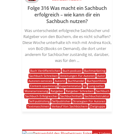
Folge 316 Was macht ein Sachbuch
erfolgreich – wie kann dir ein
Sachbuch nutzen?
Was unterscheidet erfolgreiche Sachbücher und
Ratgeber von den Büchern, die es nicht schaffen?
Diese Woche unterhalte ich mich mit Andrea Kock,
von BoD (Books on Demand), die dort unter
anderem für Sachbücher zuständig ist, darüber,
was für den ...
Buch Veröffentlichen
Buch-podcast
Buchmarketing
Sachbuch Schreiben
Anleitungen Für Autoren
Autor
Autoren-services
Autorin
Buchhandel
Buchportfolio
Content-spamming
Expertenstatus
Ki
Long-seller
Monetarisierung
Ratgeber
Ratgeber Schreiben
Sachbuch
Sachbuch Erfolgreicher
Sachbuchinhalt
Sachbuchstruktur
Self-publishing
Selfpublisher
Strategien Für Autoren
Textmaschinen
Verkauf Von Sachbüchern
Zielgruppe
vor 2 Jahren