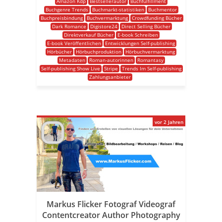
Amazon Kdp
Bestsellerautor
Buchfulfillment
Buchgenre Trends
Buchmarkt-statistiken
Buchmentor
Buchpreisbindung
Buchvermarktung
Crowdfunding Bücher
Dark Romance
Digistore24
Direct Selling Bücher
Direktverkauf Bücher
E-book Schreiben
E-book Veröffentlichen
Entwicklungen Self-publishing
Hörbücher
Hörbuchproduktion
Hörbuchvermarktung
Metadaten
Roman-autorinnen
Romantasy
Self-publishing Show Live
Stripe
Trends Im Self-publishing
Zahlungsanbieter
vor 2 Jahren
Markus Flicker Fotograf Videograf
Contentcreator Author Photography