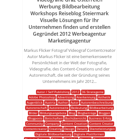
Werbung Bildbearbeitung
Workshops Reiseblog Steiermark
Visuelle Lösungen für Ihr
Unternehmen finden und erstellen
Gegründet 2012 Werbeagentur
Marketingagentur
Markus Flicker Fotograf Videograf Contentcreator
Autor Markus Flicker ist eine bemerkenswerte
Persönlichkeit in der Welt der Fotografie,
Videografie, des Content-Creations und der
Autorenschaft, die seit der Gründung seines
Unternehmens im Jahr 2012...
Autor / Self Publishing
2012
36 Strategeme
Adobe Photoshop
Advertising
Anerkennung
Ästhetik
Augenblick
Austria
Author
Autor
Autorenbeschreibung
Autorenschaft
Autorenseite
Bedeutung
Bildbearbeitung
Bilder
Bildungsangebote
Blog
Blogbeiträge
Bloggen
Blogposts
Botschaften
Buchübersicht
Business Erfolg
Community
Company
Content Creation
Content Creator
Contentcreator
Creating
Design
Details
Dienstleistungen
Digitale Bildbearbeitung
Digitale Plattformen