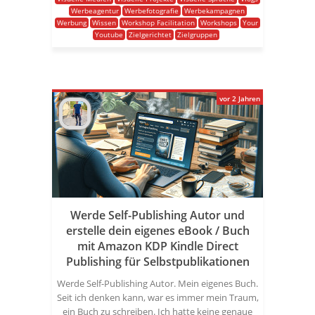
Werbeagentur
Werbefotografie
Werbekampagnen
Werbung
Wissen
Workshop Facilitation
Workshops
Your
Youtube
Zielgerichtet
Zielgruppen
vor 2 Jahren
Werde Self-Publishing Autor und
erstelle dein eigenes eBook / Buch
mit Amazon KDP Kindle Direct
Publishing für Selbstpublikationen
Werde Self-Publishing Autor. Mein eigenes Buch.
Seit ich denken kann, war es immer mein Traum,
ein Buch zu schreiben. Ich hatte keine genaue