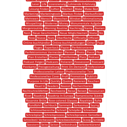
Leser
Life
Lizenzierung
Lohnende Erfahrung
Lösung Finden
Lüften
Machen
Make
Make Bed
Marketing
Marketingtools
Markus Flicker
Markusflicker
Mehrwert
Mensch
Menschen
Mindset
Minimalismus
Misspellings
Moderne
Money
Monumentale Aufgabe
Morgenroutine
Morning Routine
Nachtrag
Name
Namen
Nein
Neue Geschichten
Neue Möglichkeiten
Niete
No
Now
Nüsse
Nuts
Oberfläche
Officially
Offiziell
Online-buchhändler
Online-buchhandlungen
Other
Page
Pages
Paperback
Papier
Perfektionieren
Perfektionismus Vermeiden
Person
Photo
Piece
Pkw
Plan Erstellen
Planen
Plattformen
Platz
Podcast
Podcast Folgen
Podcasts
Polieren
Possession
Postcard
Postkarte
Preisgestaltung
Print On Demand
Professional
Professioneller Lektor
Professioneller Text
Professionelles Cover
Profi
Promotion
Publish
Purpose In Life
Quickly
Quote
Rasieren
Rauchen
Read In
Readers
Reason
Recherchieren
Rechtschreibfehler
Reichweite
Reise
Reisen
Ressourcen
Rivet
Roadtrip
Roadtrip In Europa
Romantische Städte
Rosarote Brille
Rose-colored Glasses
Royalties
Ruhe
Rundfahrt
Sachbuch
Sammeln
Sarkasmus
Saying
Schlüsselbereiche
Schnell
Schöpfen
Schreiben
Schreibplan
Schreibprozess
Schreibprozess Genießen
Schreibstil Verbessern
Schreibworkshops
Scoop
Scribble
Seestern
Seite
Seiten
Selbstdruck
Selbsterklärend