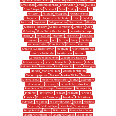
Digitale Präsenz
Editing
Einblicke
Einsatz
Einzigartigkeit
Emotionen
Entschlossenheit
Erfahrungen
Erfolg
Europa
Eventfotografie
Facebook
Farbe
Finding
Flicker
For
Fortschritt
Fotograf
Fotografie
Fotografiekurse
Fotografien
Fotografische Techniken
Fotos
Founded
Funktion
Gegründet
Gelegenheiten
Geschichten
Glaube
Globales Publikum
Google Bewertung
Grafiken
Graz
Gründung
Gute Nacht Geschichten
Herausforderungen
Image
In
Innovation
Innovator
Inspiration
Inspirator
Instagram
Internet
Jahr
Karriere
Kinder
Kleidung
Kommunikation
Komplexität
Kontakt
Kontrast
Kreative Ausdrucksformen
Kreativität
Kreativschaffende
Kreativschaffender
Kreativszene
Kulturen
Landschaftsaufnahmen
Leaders Are Readers
Lebensbereiche
Lebensphilosophie
Lebensrad
Lehrer
Leidenschaft
Leseprobe
Licht
Linkedin
Linse
Lösungen
Marken
Markenbildung
Markenidentitäten
Marketingagentur
Markus
Markus Flicker
Mentor
Minimalismus
Moderne Kreativprofi
Motive
ökosystem
Online-inhalte
Österreich
Persönliche Entwicklung
Persönliche Workshops
Persönlichkeit
Photography
Pinterest
Plattformen
Podcast
Podcasts
Portfolio
Porträts
Positive Einstellung
Projekte
Publikationen
Publikum
Reiseblog
Reiseerfahrungen
Reisen
Roadtrip
Schatten
Schlüsselfigur
Schönheit
Schulungen
Self-publishing
Shirts
Sichtbarkeit
Sieben Todsünden
Smartphonefotografie
Smartphonevideo
Social Media