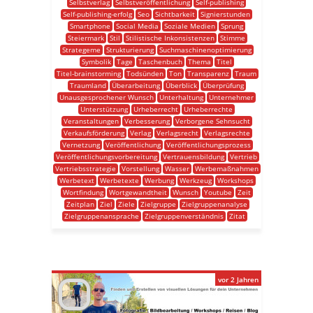
Selbstverlag
Selbstveröffentlichung
Self-publishing
Self-publishing-erfolg
Seo
Sichtbarkeit
Signierstunden
Smartphone
Social Media
Soziale Medien
Sprung
Steiermark
Stil
Stilistische Inkonsistenzen
Stimme
Strategeme
Strukturierung
Suchmaschinenoptimierung
Symbolik
Tage
Taschenbuch
Thema
Titel
Titel-brainstorming
Todsünden
Ton
Transparenz
Traum
Traumland
Überarbeitung
Überblick
Überprüfung
Unausgesprochener Wunsch
Unterhaltung
Unternehmer
Unterstützung
Urheberrecht
Urheberrechte
Veranstaltungen
Verbesserung
Verborgene Sehnsucht
Verkaufsförderung
Verlag
Verlagsrecht
Verlagsrechte
Vernetzung
Veröffentlichung
Veröffentlichungsprozess
Veröffentlichungsvorbereitung
Vertrauensbildung
Vertrieb
Vertriebsstrategie
Vorstellung
Wasser
Werbemaßnahmen
Werbetext
Werbetexte
Werbung
Werkzeug
Workshops
Wortfindung
Wortgewandtheit
Wunsch
Youtube
Zeit
Zeitplan
Ziel
Ziele
Zielgruppe
Zielgruppenanalyse
Zielgruppenansprache
Zielgruppenverständnis
Zitat
vor 2 Jahren