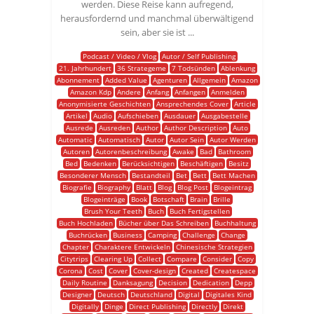
werden. Diese Reise kann aufregend,
herausfordernd und manchmal überwältigend
sein, aber sie ist ...
Podcast / Video / Vlog
Autor / Self Publishing
21. Jahrhundert
36 Strategeme
7 Todsünden
Ablenkung
Abonnement
Added Value
Agenturen
Allgemein
Amazon
Amazon Kdp
Andere
Anfang
Anfangen
Anmelden
Anonymisierte Geschichten
Ansprechendes Cover
Article
Artikel
Audio
Aufschieben
Ausdauer
Ausgabestelle
Ausrede
Ausreden
Author
Author Description
Auto
Automatic
Automatisch
Autor
Autor Sein
Autor Werden
Autoren
Autorenbeschreibung
Awake
Bad
Bathroom
Bed
Bedenken
Berücksichtigen
Beschäftigen
Besitz
Besonderer Mensch
Bestandteil
Bet
Bett
Bett Machen
Biografie
Biography
Blatt
Blog
Blog Post
Blogeintrag
Blogeinträge
Book
Botschaft
Brain
Brille
Brush Your Teeth
Buch
Buch Fertigstellen
Buch Hochladen
Bücher über Das Schreiben
Buchhaltung
Buchrücken
Business
Camping
Challenge
Change
Chapter
Charaktere Entwickeln
Chinesische Strategien
Citytrips
Clearing Up
Collect
Compare
Consider
Copy
Corona
Cost
Cover
Cover-design
Created
Createspace
Daily Routine
Danksagung
Decision
Dedication
Depp
Designer
Deutsch
Deutschland
Digital
Digitales Kind
Digitally
Dinge
Direct Publishing
Directly
Direkt