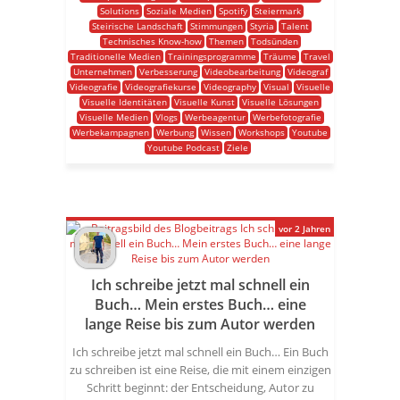
Solutions
Soziale Medien
Spotify
Steiermark
Steirische Landschaft
Stimmungen
Styria
Talent
Technisches Know-how
Themen
Todsünden
Traditionelle Medien
Trainingsprogramme
Träume
Travel
Unternehmen
Verbesserung
Videobearbeitung
Videograf
Videografie
Videografiekurse
Videography
Visual
Visuelle
Visuelle Identitäten
Visuelle Kunst
Visuelle Lösungen
Visuelle Medien
Vlogs
Werbeagentur
Werbefotografie
Werbekampagnen
Werbung
Wissen
Workshops
Youtube
Youtube Podcast
Ziele
vor 2 Jahren
Ich schreibe jetzt mal schnell ein
Buch… Mein erstes Buch… eine
lange Reise bis zum Autor werden
Ich schreibe jetzt mal schnell ein Buch… Ein Buch
zu schreiben ist eine Reise, die mit einem einzigen
Schritt beginnt: der Entscheidung, Autor zu