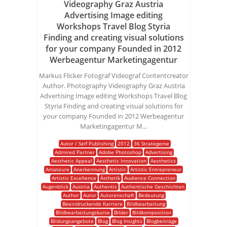
Videography Graz Austria
Advertising Image editing
Workshops Travel Blog Styria
Finding and creating visual solutions
for your company Founded in 2012
Werbeagentur Marketingagentur
Markus Flicker Fotograf Videograf Contentcreator
Author. Photography Videography Graz Austria
Advertising Image editing Workshops Travel Blog
Styria Finding and creating visual solutions for
your company Founded in 2012 Werbeagentur
Marketingagentur M...
Autor / Self Publishing
2012
36 Strategeme
Admired Partner
Adobe Photoshop
Advertising
Aesthetic Appeal
Aesthetic Innovation
Aesthetics
Amateure
Anerkennung
Artistic
Artistic Entrepreneur
Artistic Excellence
Ästhetik
Audience Connection
Augenblick
Austria
Authentic
Authentische Geschichten
Author
Autor
Autorenschaft
Bedeutung
Beeindruckende Karriere
Bildbearbeitung
Bildbearbeitungskurse
Bilder
Bildkomposition
Bildungsangebote
Blog
Blog Insights
Blogbeiträge