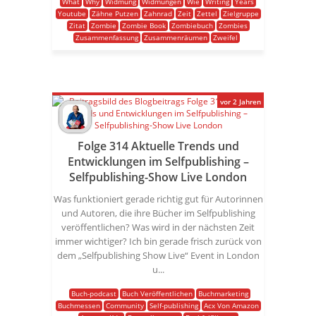
What
Why
Widmung
Widmungen
Wie
Writing
Years
Youtube
Zähne Putzen
Zahnrad
Zeit
Zettel
Zielgruppe
Zitat
Zombie
Zombie Book
Zombiebuch
Zombies
Zusammenfassung
Zusammenräumen
Zweifel
vor 2 Jahren
Folge 314 Aktuelle Trends und
Entwicklungen im Selfpublishing –
Selfpublishing-Show Live London
Was funktioniert gerade richtig gut für Autorinnen
und Autoren, die ihre Bücher im Selfpublishing
veröffentlichen? Was wird in der nächsten Zeit
immer wichtiger? Ich bin gerade frisch zurück von
dem „Selfpublishing Show Live“ Event in London
u...
Buch-podcast
Buch Veröffentlichen
Buchmarketing
Buchmessen
Community
Self-publishing
Acx Von Amazon