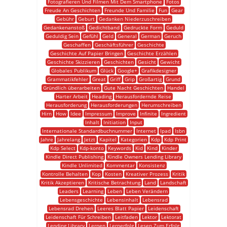
Fotografieren Und Filmen Mit Dem Smartphone
Fotos
Freude An Geschichten
Freunde Und Familie
Fun
Gear
Gebühr
Geburt
Gedanken Niederzuschreiben
Gedankenanstoß
Gedichtband
Gedruckte Form
Geduld
Geduldig Sein
Gefühl
Geld
General
German
Geruch
Geschaffen
Geschäftsführer
Geschichte
Geschichte Auf Papier Bringen
Geschichte Erzählen
Geschichte Skizzieren
Geschichten
Gesicht
Gewicht
Globales Publikum
Glück
Google+
Grafikdesigner
Grammatikfehler
Great
Griff
Grip
Großartig
Grund
Gründlich überarbeiten
Gute Nacht Geschichten
Handel
Harter Arbeit
Heading
Herausfordernde Reise
Herausforderung
Herausforderungen
Herumschreiben
Hirn
How
Idee
Impressum
Improve
Infinite
Ingredient
Inhalt
Initiation
Input
Internationale Standardbuchnummer
Internet
Ipad
Isbn
Jahre
Jahrelang
Jetzt
Kapitel
Kategorien
Kdp
Kdp Print
Kdp Select
Kdp-konto
Keywords
Kid
Kind
Kinder
Kindle Direct Publishing
Kindle Owners Lending Library
Kindle Unlimited
Kommentar
Konsistenz
Kontrolle Behalten
Kop
Kosten
Kreativer Prozess
Kritik
Kritik Akzeptieren
Kritische Betrachtung
Land
Landschaft
Leaders
Learning
Leben
Leben Verändern
Lebensgeschichte
Lebensinhalt
Lebensrad
Lebensrad Drehen
Leeres Blatt Papier
Leidenschaft
Leidenschaft Für Schreiben
Leitfaden
Lektor
Lektorat
Lending Library
Lernen
Lernerfolg
Lesen Zum Erfolg