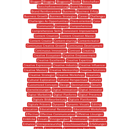
Bloggen
Blogging
Blogposts
Books
Botschaften
Botschaftsvermittlung
Brand Message
Brand Reinforcement
Business
Business Erfolg
Business Growth
Business Strategies
Career
Challenges
Challenges As Opportunities
Client-oriented
Color
Community
Company
Comprehensive
Comprehensive Skills
Consistent Improvement
Content Creation
Content Creation Master
Content Creator
Content-sharing
Contentcreator
Continuous Creative Growth
Continuous Development
Continuous Innovation
Contrast
Creating
Creative Ecosystem
Creative Empowerment
Creative Excellence
Creative Expertise
Creative Expression
Creative Industry
Creative Influencer
Creative Mastery
Creative Mentorship
Creative Solutions
Creative Strategist
Creative Workshops
Creativity
Cultural Exploration
Cultural Perspectives
Cultures
Customized Concepts
Design
Destinations
Details
Dienstleistungen
Digital Innovation
Digital Innovator
Digital Marketing
Digital Platforms
Digital Presence
Digitale Bildbearbeitung
Digitale Plattformen
Digitale Präsenz
Dynamic
Dynamic Visuals
Editing
Education
Educational Resources
Educational Workshops
Effective
Effective Communication
Effektive Lösungen
Einblicke
Einsatz
Einzigartigkeit
Emotionen
Engagement
Enhance
Entrepreneurship
Entschlossenheit
Erfahrungen
Erfolg
Erzählungen
Europäischer Roadtrip