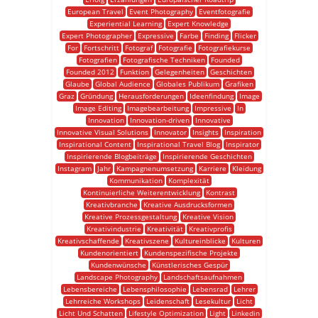
European Travel
Event Photography
Eventfotografie
Experiential Learning
Expert Knowledge
Expert Photographer
Expressive
Farbe
Finding
Flicker
For
Fortschritt
Fotograf
Fotografie
Fotografiekurse
Fotografien
Fotografische Techniken
Founded
Founded 2012
Funktion
Gelegenheiten
Geschichten
Glaube
Global Audience
Globales Publikum
Grafiken
Graz
Gründung
Herausforderungen
Ideenfindung
Image
Image Editing
Imagebearbeitung
Impressive
In
Innovation
Innovation-driven
Innovative
Innovative Visual Solutions
Innovator
Insights
Inspiration
Inspirational Content
Inspirational Travel Blog
Inspirator
Inspirierende Blogbeiträge
Inspirierende Geschichten
Instagram
Jahr
Kampagnenumsetzung
Karriere
Kleidung
Kommunikation
Komplexität
Kontinuierliche Weiterentwicklung
Kontrast
Kreativbranche
Kreative Ausdrucksformen
Kreative Prozessgestaltung
Kreative Vision
Kreativindustrie
Kreativität
Kreativprofis
Kreativschaffende
Kreativszene
Kultureinblicke
Kulturen
Kundenorientiert
Kundenspezifische Projekte
Kundenwünsche
Künstlerisches Gespür
Landscape Photography
Landschaftsaufnahmen
Lebensbereiche
Lebensphilosophie
Lebensrad
Lehrer
Lehrreiche Workshops
Leidenschaft
Lesekultur
Licht
Licht Und Schatten
Lifestyle Optimization
Light
Linkedin