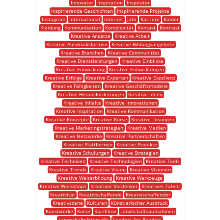
Innovator
Inspiration
Inspirator
Inspirierende Geschichten
Inspirierende Projekte
Instagram
International
Internet
Jahr
Karriere
Kinder
Kleidung
Kommunikation
Komplexität
Kontakt
Kontrast
Kreative Ansätze
Kreative Arbeit
Kreative Ausdrucksformen
Kreative Bildungsangebote
Kreative Branchen
Kreative Communities
Kreative Dienstleistungen
Kreative Einblicke
Kreative Entwicklung
Kreative Entwicklungen
Kreative Erfolge
Kreative Experten
Kreative Exzellenz
Kreative Fähigkeiten
Kreative Geschäftsmodelle
Kreative Herausforderungen
Kreative Ideen
Kreative Inhalte
Kreative Innovationen
Kreative Inspiration
Kreative Kommunikation
Kreative Konzepte
Kreative Kurse
Kreative Lösungen
Kreative Marketingstrategien
Kreative Medien
Kreative Netzwerke
Kreative Partnerschaften
Kreative Plattformen
Kreative Projekte
Kreative Schulungen
Kreative Strategien
Kreative Techniken
Kreative Technologien
Kreative Tools
Kreative Trends
Kreative Vision
Kreative Visionen
Kreative Weiterbildung
Kreative Werkzeuge
Kreative Workshops
Kreativer Vordenker
Kreatives Talent
Kreativität
Kreativschaffende
Kreativschaffender
Kreativszene
Kulturen
Künstlerischer Ausdruck
Kunstwerke
Kurse
Kurzfilme
Landschaftsaufnahmen
Landschaftsfotografie
Leaders Are Readers