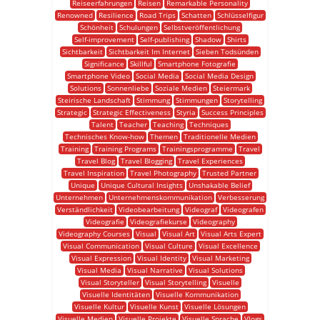
Reiseerfahrungen
Reisen
Remarkable Personality
Renowned
Resilience
Road Trips
Schatten
Schlüsselfigur
Schönheit
Schulungen
Selbstveröffentlichung
Self-improvement
Self-publishing
Shadow
Shirts
Sichtbarkeit
Sichtbarkeit Im Internet
Sieben Todsünden
Significance
Skillful
Smartphone Fotografie
Smartphone Video
Social Media
Social Media Design
Solutions
Sonnenliebe
Soziale Medien
Steiermark
Steirische Landschaft
Stimmung
Stimmungen
Storytelling
Strategic
Strategic Effectiveness
Styria
Success Principles
Talent
Teacher
Teaching
Techniques
Technisches Know-how
Themen
Traditionelle Medien
Training
Training Programs
Trainingsprogramme
Travel
Travel Blog
Travel Blogging
Travel Experiences
Travel Inspiration
Travel Photography
Trusted Partner
Unique
Unique Cultural Insights
Unshakable Belief
Unternehmen
Unternehmenskommunikation
Verbesserung
Verständlichkeit
Videobearbeitung
Videograf
Videografen
Videografie
Videografiekurse
Videography
Videography Courses
Visual
Visual Art
Visual Arts Expert
Visual Communication
Visual Culture
Visual Excellence
Visual Expression
Visual Identity
Visual Marketing
Visual Media
Visual Narrative
Visual Solutions
Visual Storyteller
Visual Storytelling
Visuelle
Visuelle Identitäten
Visuelle Kommunikation
Visuelle Kultur
Visuelle Kunst
Visuelle Lösungen
Visuelle Medien
Visuelle Projekte
Visuelle Sprache
Vlogs