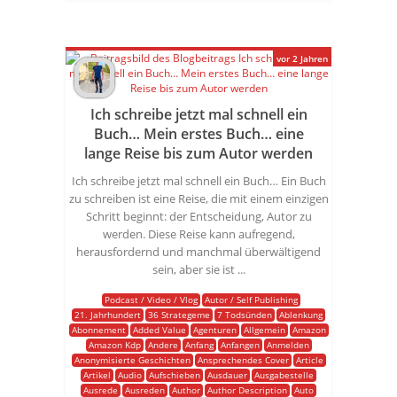
vor 2 Jahren
Ich schreibe jetzt mal schnell ein
Buch… Mein erstes Buch… eine
lange Reise bis zum Autor werden
Ich schreibe jetzt mal schnell ein Buch… Ein Buch
zu schreiben ist eine Reise, die mit einem einzigen
Schritt beginnt: der Entscheidung, Autor zu
werden. Diese Reise kann aufregend,
herausfordernd und manchmal überwältigend
sein, aber sie ist ...
Podcast / Video / Vlog
Autor / Self Publishing
21. Jahrhundert
36 Strategeme
7 Todsünden
Ablenkung
Abonnement
Added Value
Agenturen
Allgemein
Amazon
Amazon Kdp
Andere
Anfang
Anfangen
Anmelden
Anonymisierte Geschichten
Ansprechendes Cover
Article
Artikel
Audio
Aufschieben
Ausdauer
Ausgabestelle
Ausrede
Ausreden
Author
Author Description
Auto