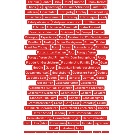
Disziplin
Doubts
Drink
Druck
Dusche
E-book-format
Ebook
Ei
Eigenverlag
Ein Buch Schreiben
Einleitung
Einlesen
Einschlafen
Einzigartig
Employ
Entscheidung
Entschluss
Environment
Erfahrung
Erfahrungen
Erfolg
Erfolg Als Autor
Erfolgreiche Autoren
Erfülltes Leben
Erlebnis
Erlebnisse
Ernsthaft
Erster Entwurf
Erweiterter Vertrieb
Erzählen
Eu
Europa
Excuse
Exemplar
Experience
Face
Faszination Für Geschichten
Feedback
Feeling
Fehler Korrigieren
Filmen
Finder
Food For Thought
Form
Format
Formatierung
Formular
Fortschritte Machen
Foto
Fotografieren
Fotografieren Und Filmen Mit Dem Smartphone
Fotos
Freude An Geschichten
Freunde Und Familie
Fun
Gear
Gebühr
Geburt
Gedanken Niederzuschreiben
Gedankenanstoß
Gedichtband
Gedruckte Form
Geduld
Geduldig Sein
Gefühl
Geld
General
German
Geruch
Geschaffen
Geschäftsführer
Geschichte
Geschichte Auf Papier Bringen
Geschichte Erzählen
Geschichte Skizzieren
Geschichten
Gesicht
Gewicht
Globales Publikum
Glück
Google+
Grafikdesigner
Grammatikfehler
Great
Griff
Grip
Großartig
Grund
Gründlich überarbeiten
Gute Nacht Geschichten
Handel
Harter Arbeit
Heading
Herausfordernde Reise
Herausforderung
Herausforderungen
Herumschreiben
Hirn
How
Idee
Impressum
Improve
Infinite
Ingredient
Inhalt
Initiation
Input