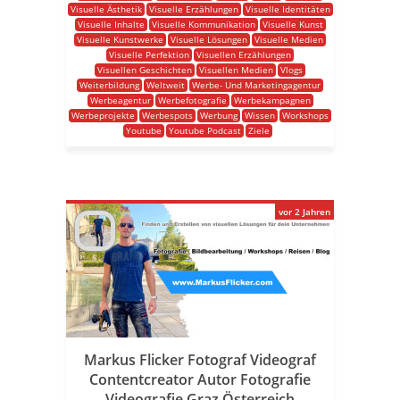
Visuelle Ästhetik
Visuelle Erzählungen
Visuelle Identitäten
Visuelle Inhalte
Visuelle Kommunikation
Visuelle Kunst
Visuelle Kunstwerke
Visuelle Lösungen
Visuelle Medien
Visuelle Perfektion
Visuellen Erzählungen
Visuellen Geschichten
Visuellen Medien
Vlogs
Weiterbildung
Weltweit
Werbe- Und Marketingagentur
Werbeagentur
Werbefotografie
Werbekampagnen
Werbeprojekte
Werbespots
Werbung
Wissen
Workshops
Youtube
Youtube Podcast
Ziele
vor 2 Jahren
Markus Flicker Fotograf Videograf
Contentcreator Autor Fotografie
Videografie Graz Österreich