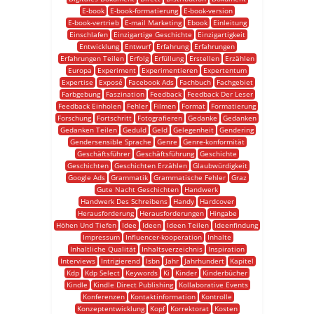
E-book
E-book-formatierung
E-book-version
E-book-vertrieb
E-mail Marketing
Ebook
Einleitung
Einschlafen
Einzigartige Geschichte
Einzigartigkeit
Entwicklung
Entwurf
Erfahrung
Erfahrungen
Erfahrungen Teilen
Erfolg
Erfüllung
Erstellen
Erzählen
Europa
Experiment
Experimentieren
Expertentum
Expertise
Exposé
Facebook Ads
Fachbuch
Fachgebiet
Farbgebung
Faszination
Feedback
Feedback Der Leser
Feedback Einholen
Fehler
Filmen
Format
Formatierung
Forschung
Fortschritt
Fotografieren
Gedanke
Gedanken
Gedanken Teilen
Geduld
Geld
Gelegenheit
Gendering
Gendersensible Sprache
Genre
Genre-konformität
Geschäftsführer
Geschäftsführung
Geschichte
Geschichten
Geschichten Erzählen
Glaubwürdigkeit
Google Ads
Grammatik
Grammatische Fehler
Graz
Gute Nacht Geschichten
Handwerk
Handwerk Des Schreibens
Handy
Hardcover
Herausforderung
Herausforderungen
Hingabe
Höhen Und Tiefen
Idee
Ideen
Ideen Teilen
Ideenfindung
Impressum
Influencer-kooperation
Inhalte
Inhaltliche Qualität
Inhaltsverzeichnis
Inspiration
Interviews
Intrigierend
Isbn
Jahr
Jahrhundert
Kapitel
Kdp
Kdp Select
Keywords
Ki
Kinder
Kinderbücher
Kindle
Kindle Direct Publishing
Kollaborative Events
Konferenzen
Kontaktinformation
Kontrolle
Konzeptentwicklung
Kopf
Korrektorat
Kosten