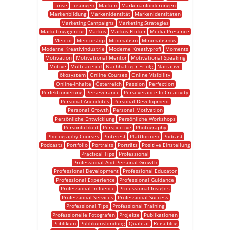
Linse
Lösungen
Marken
Markenanforderungen
Markenbildung
Markenidentität
Markenidentitäten
Marketing Campaigns
Marketing Strategies
Marketingagentur
Markus
Markus Flicker
Media Presence
Mentor
Mentorship
Minimalism
Minimalismus
Moderne Kreativindustrie
Moderne Kreativprofi
Moments
Motivation
Motivational Mentor
Motivational Speaking
Motive
Multifaceted
Nachhaltiger Erfolg
Narrative
ökosystem
Online Courses
Online Visibility
Online-inhalte
Österreich
Passion
Perfection
Perfektionierung
Perseverance
Perseverance In Creativity
Personal Anecdotes
Personal Development
Personal Growth
Personal Motivation
Persönliche Entwicklung
Persönliche Workshops
Persönlichkeit
Perspective
Photography
Photography Courses
Pinterest
Plattformen
Podcast
Podcasts
Portfolio
Portraits
Porträts
Positive Einstellung
Practical Tips
Professional
Professional And Personal Growth
Professional Development
Professional Educator
Professional Experience
Professional Guidance
Professional Influence
Professional Insights
Professional Services
Professional Success
Professional Tips
Professional Training
Professionelle Fotografen
Projekte
Publikationen
Publikum
Publikumsbindung
Qualität
Reiseblog