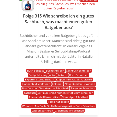
Folge 315 Wie schreibe ich ein gutes
Sachbuch, was macht einen guten
Ratgeber aus?
Sachbücher und vor allem Ratgeber gibt es gefühlt
wie Sand am Meer. Manche sind richtig gut und
andere grottenschlecht. In dieser Folge des
Mission Bestseller Selfpublishing-Podcast
unterhalte ich mich mit der Lektorin Natalie
Schilling darüber, was...
Buch-podcast
Buchschreiben
Sachbuch Schreiben
Self-publishing
Autor
Autorin
Buch Schreiben
Expertenstatus Sichern
Klappentext Als Verkaufstext
Klappentext Verfassen
Lektorat
Neue Kunden Gewinnen
Persönlicher Charakter Im Schreibstil
Ratgeber Schreiben
Sachbuch
Self-publishing Authentizität Beim Schreiben
Spannende Überschriften
Stimmiger Schreibstil
Texte Auflockern
Wissen In Ein Buch Einfließenn Inspiration Beim Schreiben
Wissen Sortieren
Zielgruppe Ansprechen