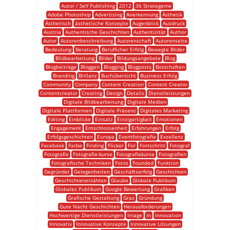
Autor / Self Publishing
2012
36 Strategeme
Adobe Photoshop
Advertising
Anerkennung
Ästhetik
Ästhetisch
ästhetische Konzepte
Augenblick
Ausdruck
Austria
Authentische Geschichten
Authentizität
Author
Autor
Autorenbeschreibung
Autorenschaft
Autorenseite
Bedeutung
Beratung
Beruflicher Erfolg
Bewegte Bilder
Bildbearbeitung
Bilder
Bildungsangebote
Blog
Blogbeiträge
Bloggen
Blogging
Blogposts
Botschaften
Branding
Brillanz
Buchübersicht
Business Erfolg
Community
Company
Content Creation
Content Creator
Contentcreator
Creating
Design
Details
Dienstleistungen
Digitale Bildbearbeitung
Digitale Medien
Digitale Plattformen
Digitale Präsenz
Digitales Marketing
Editing
Einblicke
Einsatz
Einzigartigkeit
Emotionen
Engagement
Entschlossenheit
Erfahrungen
Erfolg
Erfolgsgeschichten
Europa
Eventfotografie
Exzellenz
Facebook
Farbe
Finding
Flicker
For
Fortschritt
Fotograf
Fotografie
Fotografie-kurse
Fotografiekurse
Fotografien
Fotografische Techniken
Fotos
Founded
Funktion
Gegründet
Gelegenheiten
Geschäftserfolg
Geschichten
Geschichtenerzählen
Glaube
Globale Publikum
Globales Publikum
Google Bewertung
Grafiken
Grafische Gestaltung
Graz
Gründung
Gute Nacht Geschichten
Herausforderungen
Hochwertige Dienstleistungen
Image
In
Innovation
Innovativ
Innovative Konzepte
Innovative Lösungen