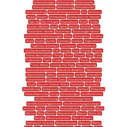
Selbstständiger
Selbstverlag
Selbstzweifel
Self-explanatory
Self-printing
Self-published
Self-publishing
Self-publishing-autoren
Sell
Seriously
Shave
Shower
Sichtbarkeit
Sichtbarkeit Im Internet
Sign Up
Slip Of Paper
Smartphone
Smell
Smoke
Soziale Medien
Spaß
Spine
Spruch
Starfish
Start
Stationärer Handel
Statistiken
Staubsaugerroboter
Stilistische Verbesserungen
Story
Strategeme
Struktur
Stück
Studio
Sucher
Summary
Surface
Tagesablauf
Tägliches Schreiben
Tantiemen
Taschenbuch
Taschenbuchformat
Tell
Tempo
Text
Thanks
Thema
Thema Beschäftigt
Things
Thron
Throne
Titel
Title
Todsünden
Topic
Trade
Traumland
Travel
Trinken
Türen öffnen
Turning The Page
Überarbeitung
Überarbeitungsphase
Überblick Behalten
Überschrift
Überschriften
üblich
Umblättern
Umfeld
Unendlich
Unternehmer
Upfront Costs
Urlaubsinspiration
Usa
Usual
Vacuum Cleaner Robot
Ventilate
Verändern
Veränderung
Verbessern
Vergleichen
Verkauf
Verkaufen
Verkaufsberichte
Verlag
Verlockungen
Veröffentlichen
Veröffentlichung
Veröffentlichung Fühlen
Veröffentlichungsprozess
Veröffentlichungsstrategie
Vertrieb
Video
Volldepp
Vorlaufkosten
Vorlesen
Wach
Warum
Was
Wasser
Wasserstrahl
Water
Water Jet
Weight
Weiterentwickeln
Welt Aufbauen
Weltweiter Vertrieb
Werbeaktionen
Wertvoll
Wette