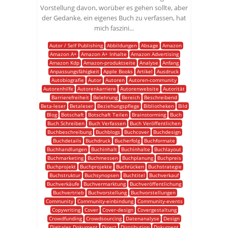
Vorstellung davon, worüber es gehen sollte, aber
der Gedanke, ein eigenes Buch zu verfassen, hat
mich faszini...
Autor / Self Publishing
Abbildungen
Absage
Amazon
Amazon A+
Amazon A+ Inhalte
Amazon Advertising
Amazon Kdp
Amazon-produktseite
Analyse
Anfang
Anpassungsfähigkeit
Apple Books
Artikel
Ausdruck
Autobiografie
Autor
Autoren
Autoren-community
Autorenhilfe
Autorenkarriere
Autorenwebsite
Autorität
Barrierefreiheit
Belehrung
Bereich
Beschreibend
Beta-leser
Betaleser
Beziehungspflege
Bibliotheken
Bild
Blog
Botschaft
Botschaft Teilen
Brainstorming
Buch
Buch Schreiben
Buch Verfassen
Buch Veröffentlichen
Buchbeschreibung
Buchblogs
Buchcover
Buchdesign
Buchdetails
Buchdruck
Bucherfolg
Buchformate
Buchhandlungen
Buchinhalt
Buchinhalte
Buchlayout
Buchmarketing
Buchmessen
Buchplanung
Buchpreis
Buchprojekt
Buchprojekte
Buchrücken
Buchstrategie
Buchstruktur
Buchsynopsen
Buchtitel
Buchverkauf
Buchverkäufe
Buchvermarktung
Buchveröffentlichung
Buchvertrieb
Buchvorstellung
Buchvorstellungen
Community
Community-einbindung
Community-events
Copywriting
Cover
Cover-design
Covergestaltung
Crowdfunding
Crowdsourcing
Datenanalyse
Design
Digitales Dokument
Direct
Distribution
Dokument