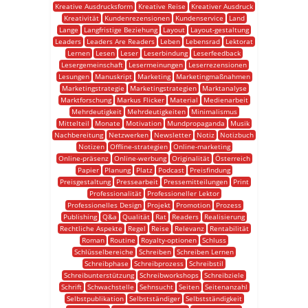
Kreative Ausdrucksform
Kreative Reise
Kreativer Ausdruck
Kreativität
Kundenrezensionen
Kundenservice
Land
Lange
Langfristige Beziehung
Layout
Layout-gestaltung
Leaders
Leaders Are Readers
Leben
Lebensrad
Lektorat
Lernen
Lesen
Leser
Leserbindung
Leserfeedback
Lesergemeinschaft
Lesermeinungen
Leserrezensionen
Lesungen
Manuskript
Marketing
Marketingmaßnahmen
Marketingstrategie
Marketingstrategien
Marktanalyse
Marktforschung
Markus Flicker
Material
Medienarbeit
Mehrdeutigkeit
Mehrdeutigkeiten
Minimalismus
Mittelteil
Monate
Motivation
Mundpropaganda
Musik
Nachbereitung
Netzwerken
Newsletter
Notiz
Notizbuch
Notizen
Offline-strategien
Online-marketing
Online-präsenz
Online-werbung
Originalität
Österreich
Papier
Planung
Platz
Podcast
Preisfindung
Preisgestaltung
Pressearbeit
Pressemitteilungen
Print
Professionalität
Professioneller Lektor
Professionelles Design
Projekt
Promotion
Prozess
Publishing
Q&a
Qualität
Rat
Readers
Realisierung
Rechtliche Aspekte
Regel
Reise
Relevanz
Rentabilität
Roman
Routine
Royalty-optionen
Schluss
Schlüsselbereiche
Schreiben
Schreiben Lernen
Schreibphase
Schreibprozess
Schreibstil
Schreibunterstützung
Schreibworkshops
Schreibziele
Schrift
Schwachstelle
Sehnsucht
Seiten
Seitenanzahl
Selbstpublikation
Selbstständiger
Selbstständigkeit