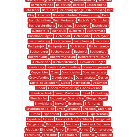
Barrierefreiheit
Belehrung
Bereich
Beschreibend
Beta-leser
Betaleser
Beziehungspflege
Bibliotheken
Bild
Blog
Botschaft
Botschaft Teilen
Brainstorming
Buch
Buch Schreiben
Buch Verfassen
Buch Veröffentlichen
Buchbeschreibung
Buchblogs
Buchcover
Buchdesign
Buchdetails
Buchdruck
Bucherfolg
Buchformate
Buchhandlungen
Buchinhalt
Buchinhalte
Buchlayout
Buchmarketing
Buchmessen
Buchplanung
Buchpreis
Buchprojekt
Buchprojekte
Buchrücken
Buchstrategie
Buchstruktur
Buchsynopsen
Buchtitel
Buchverkauf
Buchverkäufe
Buchvermarktung
Buchveröffentlichung
Buchvertrieb
Buchvorstellung
Buchvorstellungen
Community
Community-einbindung
Community-events
Copywriting
Cover
Cover-design
Covergestaltung
Crowdfunding
Crowdsourcing
Datenanalyse
Design
Digitales Dokument
Direct
Distribution
Dokument
E-book
E-book-formatierung
E-book-version
E-book-vertrieb
E-mail Marketing
Ebook
Einleitung
Einschlafen
Einzigartige Geschichte
Einzigartigkeit
Entwicklung
Entwurf
Erfahrung
Erfahrungen
Erfahrungen Teilen
Erfolg
Erfüllung
Erstellen
Erzählen
Europa
Experiment
Experimentieren
Expertentum
Expertise
Exposé
Facebook Ads
Fachbuch
Fachgebiet
Farbgebung
Faszination
Feedback
Feedback Der Leser
Feedback Einholen
Fehler
Filmen
Format
Formatierung
Forschung
Fortschritt
Fotografieren
Gedanke
Gedanken