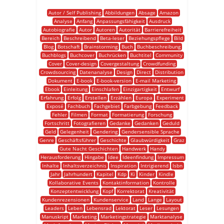
Autor / Self Publishing
Abbildungen
Absage
Amazon
Analyse
Anfang
Anpassungsfähigkeit
Ausdruck
Autobiografie
Autor
Autoren
Autorität
Barrierefreiheit
Bereich
Beschreibend
Beta-leser
Beziehungspflege
Bild
Blog
Botschaft
Brainstorming
Buch
Buchbeschreibung
Buchblogs
Buchcover
Buchrücken
Buchtitel
Community
Cover
Cover-design
Covergestaltung
Crowdfunding
Crowdsourcing
Datenanalyse
Design
Direct
Distribution
Dokument
E-book
E-book-version
E-mail Marketing
Ebook
Einleitung
Einschlafen
Einzigartigkeit
Entwurf
Erfahrung
Erfolg
Erstellen
Erzählen
Europa
Experiment
Exposé
Fachbuch
Fachgebiet
Farbgebung
Feedback
Fehler
Filmen
Format
Formatierung
Forschung
Fortschritt
Fotografieren
Gedanke
Gedanken
Geduld
Geld
Gelegenheit
Gendering
Gendersensible Sprache
Genre
Geschäftsführer
Geschichte
Glaubwürdigkeit
Graz
Gute Nacht Geschichten
Handwerk
Handy
Herausforderung
Hingabe
Idee
Ideenfindung
Impressum
Inhalte
Inhaltsverzeichnis
Inspiration
Intrigierend
Isbn
Jahr
Jahrhundert
Kapitel
Kdp
Ki
Kinder
Kindle
Kollaborative Events
Kontaktinformation
Kontrolle
Konzeptentwicklung
Kopf
Korrektorat
Kreativität
Kundenrezensionen
Kundenservice
Land
Lange
Layout
Leaders
Leben
Lebensrad
Lektorat
Leser
Lesungen
Manuskript
Marketing
Marketingstrategie
Marktanalyse