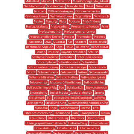
Mittelteil
Monate
Motivation
Mundpropaganda
Musik
Nachbereitung
Netzwerken
Newsletter
Notiz
Notizbuch
Notizen
Offline-strategien
Online-marketing
Online-präsenz
Online-werbung
Originalität
Österreich
Papier
Planung
Platz
Podcast
Preisfindung
Preisgestaltung
Pressearbeit
Pressemitteilungen
Print
Professionalität
Professioneller Lektor
Professionelles Design
Projekt
Promotion
Prozess
Publishing
Q&a
Qualität
Rat
Readers
Realisierung
Rechtliche Aspekte
Regel
Reise
Relevanz
Rentabilität
Roman
Routine
Royalty-optionen
Schluss
Schlüsselbereiche
Schreiben
Schreiben Lernen
Schreibphase
Schreibprozess
Schreibstil
Schreibunterstützung
Schreibworkshops
Schreibziele
Schrift
Schwachstelle
Sehnsucht
Seiten
Seitenanzahl
Selbstpublikation
Selbstständiger
Selbstständigkeit
Selbstverlag
Selbstveröffentlichung
Self-publishing
Self-publishing-erfolg
Seo
Sichtbarkeit
Signierstunden
Smartphone
Social Media
Soziale Medien
Sprung
Steiermark
Stil
Stilistische Inkonsistenzen
Stimme
Strategeme
Strukturierung
Suchmaschinenoptimierung
Symbolik
Tage
Taschenbuch
Thema
Titel
Titel-brainstorming
Todsünden
Ton
Transparenz
Traum
Traumland
Überarbeitung
Überblick
Überprüfung
Unausgesprochener Wunsch
Unterhaltung
Unternehmer
Unterstützung
Urheberrecht
Urheberrechte
Veranstaltungen
Verbesserung
Verborgene Sehnsucht