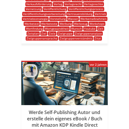
Verkaufsförderung
Verlag
Verlagsrecht
Verlagsrechte
Vernetzung
Veröffentlichung
Veröffentlichungsprozess
Veröffentlichungsvorbereitung
Vertrauensbildung
Vertrieb
Vertriebsstrategie
Vorstellung
Wasser
Werbemaßnahmen
Werbetext
Werbetexte
Werbung
Werkzeug
Workshops
Wortfindung
Wortgewandtheit
Wunsch
Youtube
Zeit
Zeitplan
Ziel
Ziele
Zielgruppe
Zielgruppenanalyse
Zielgruppenansprache
Zielgruppenverständnis
Zitat
vor 2 Jahren
Werde Self-Publishing Autor und
erstelle dein eigenes eBook / Buch
mit Amazon KDP Kindle Direct