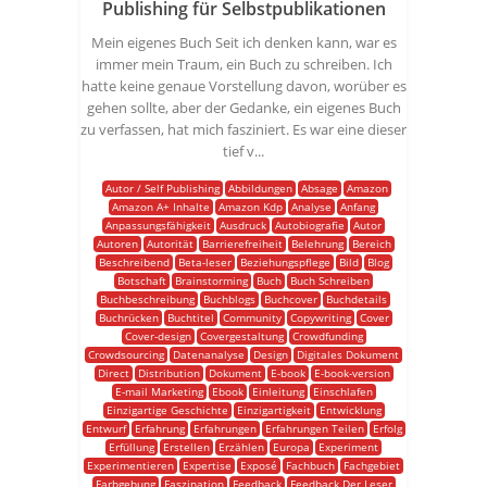
Publishing für Selbstpublikationen
Mein eigenes Buch Seit ich denken kann, war es
immer mein Traum, ein Buch zu schreiben. Ich
hatte keine genaue Vorstellung davon, worüber es
gehen sollte, aber der Gedanke, ein eigenes Buch
zu verfassen, hat mich fasziniert. Es war eine dieser
tief v...
Autor / Self Publishing
Abbildungen
Absage
Amazon
Amazon A+ Inhalte
Amazon Kdp
Analyse
Anfang
Anpassungsfähigkeit
Ausdruck
Autobiografie
Autor
Autoren
Autorität
Barrierefreiheit
Belehrung
Bereich
Beschreibend
Beta-leser
Beziehungspflege
Bild
Blog
Botschaft
Brainstorming
Buch
Buch Schreiben
Buchbeschreibung
Buchblogs
Buchcover
Buchdetails
Buchrücken
Buchtitel
Community
Copywriting
Cover
Cover-design
Covergestaltung
Crowdfunding
Crowdsourcing
Datenanalyse
Design
Digitales Dokument
Direct
Distribution
Dokument
E-book
E-book-version
E-mail Marketing
Ebook
Einleitung
Einschlafen
Einzigartige Geschichte
Einzigartigkeit
Entwicklung
Entwurf
Erfahrung
Erfahrungen
Erfahrungen Teilen
Erfolg
Erfüllung
Erstellen
Erzählen
Europa
Experiment
Experimentieren
Expertise
Exposé
Fachbuch
Fachgebiet
Farbgebung
Faszination
Feedback
Feedback Der Leser