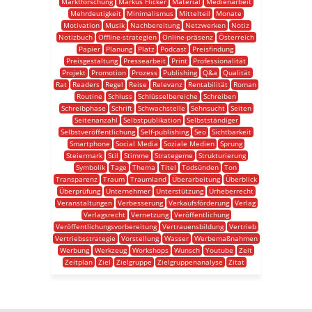
Marktforschung
Markus Flicker
Material
Medienarbeit
Mehrdeutigkeit
Minimalismus
Mittelteil
Monate
Motivation
Musik
Nachbereitung
Netzwerken
Notiz
Notizbuch
Offline-strategien
Online-präsenz
Österreich
Papier
Planung
Platz
Podcast
Preisfindung
Preisgestaltung
Pressearbeit
Print
Professionalität
Projekt
Promotion
Prozess
Publishing
Q&a
Qualität
Rat
Readers
Regel
Reise
Relevanz
Rentabilität
Roman
Routine
Schluss
Schlüsselbereiche
Schreiben
Schreibphase
Schrift
Schwachstelle
Sehnsucht
Seiten
Seitenanzahl
Selbstpublikation
Selbstständiger
Selbstveröffentlichung
Self-publishing
Seo
Sichtbarkeit
Smartphone
Social Media
Soziale Medien
Sprung
Steiermark
Stil
Stimme
Strategeme
Strukturierung
Symbolik
Tage
Thema
Titel
Todsünden
Ton
Transparenz
Traum
Traumland
Überarbeitung
Überblick
Überprüfung
Unternehmer
Unterstützung
Urheberrecht
Veranstaltungen
Verbesserung
Verkaufsförderung
Verlag
Verlagsrecht
Vernetzung
Veröffentlichung
Veröffentlichungsvorbereitung
Vertrauensbildung
Vertrieb
Vertriebsstrategie
Vorstellung
Wasser
Werbemaßnahmen
Werbung
Werkzeug
Workshops
Wunsch
Youtube
Zeit
Zeitplan
Ziel
Zielgruppe
Zielgruppenanalyse
Zitat