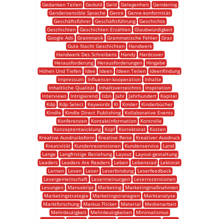
Gedanken Teilen
Geduld
Geld
Gelegenheit
Gendering
Gendersensible Sprache
Genre
Genre-konformität
Geschäftsführer
Geschäftsführung
Geschichte
Geschichten
Geschichten Erzählen
Glaubwürdigkeit
Google Ads
Grammatik
Grammatische Fehler
Graz
Gute Nacht Geschichten
Handwerk
Handwerk Des Schreibens
Handy
Hardcover
Herausforderung
Herausforderungen
Hingabe
Höhen Und Tiefen
Idee
Ideen
Ideen Teilen
Ideenfindung
Impressum
Influencer-kooperation
Inhalte
Inhaltliche Qualität
Inhaltsverzeichnis
Inspiration
Interviews
Intrigierend
Isbn
Jahr
Jahrhundert
Kapitel
Kdp
Kdp Select
Keywords
Ki
Kinder
Kinderbücher
Kindle
Kindle Direct Publishing
Kollaborative Events
Konferenzen
Kontaktinformation
Kontrolle
Konzeptentwicklung
Kopf
Korrektorat
Kosten
Kreative Ausdrucksform
Kreative Reise
Kreativer Ausdruck
Kreativität
Kundenrezensionen
Kundenservice
Land
Lange
Langfristige Beziehung
Layout
Layout-gestaltung
Leaders
Leaders Are Readers
Leben
Lebensrad
Lektorat
Lernen
Lesen
Leser
Leserbindung
Leserfeedback
Lesergemeinschaft
Lesermeinungen
Leserrezensionen
Lesungen
Manuskript
Marketing
Marketingmaßnahmen
Marketingstrategie
Marketingstrategien
Marktanalyse
Marktforschung
Markus Flicker
Material
Medienarbeit
Mehrdeutigkeit
Mehrdeutigkeiten
Minimalismus