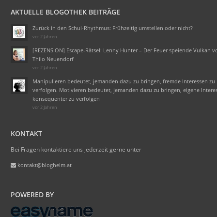
AKTUELLE BLOGOTHEK BEITRÄGE
Zurück in den Schul-Rhythmus: Frühzeitig umstellen oder nicht?
vor 2 Jahren
[REZENSION] Escape-Rätsel: Lenny Hunter – Der Feuer speiende Vulkan v
Thilo Neuendorf
vor 2 Jahren
Manipulieren bedeutet, jemanden dazu zu bringen, fremde Interessen zu
verfolgen. Motivieren bedeutet, jemanden dazu zu bringen, eigene Intere
konsequenter zu verfolgen
vor 2 Jahren
KONTAKT
Bei Fragen kontaktiere uns jederzeit gerne unter
kontakt@blogheim.at
POWERED BY