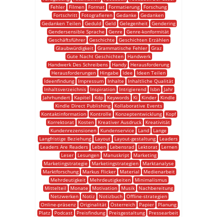
Fehler
Filmen
Format
Formatierung
Forschung
Fortschritt
Fotografieren
Gedanke
Gedanken
Gedanken Teilen
Geduld
Geld
Gelegenheit
Gendering
Gendersensible Sprache
Genre
Genre-konformität
Geschäftsführer
Geschichte
Geschichten Erzählen
Glaubwürdigkeit
Grammatische Fehler
Graz
Gute Nacht Geschichten
Handwerk
Handwerk Des Schreibens
Handy
Herausforderung
Herausforderungen
Hingabe
Idee
Ideen Teilen
Ideenfindung
Impressum
Inhalte
Inhaltliche Qualität
Inhaltsverzeichnis
Inspiration
Intrigierend
Isbn
Jahr
Jahrhundert
Kapitel
Kdp
Keywords
Ki
Kinder
Kindle
Kindle Direct Publishing
Kollaborative Events
Kontaktinformation
Kontrolle
Konzeptentwicklung
Kopf
Korrektorat
Kosten
Kreativer Ausdruck
Kreativität
Kundenrezensionen
Kundenservice
Land
Lange
Langfristige Beziehung
Layout
Layout-gestaltung
Leaders
Leaders Are Readers
Leben
Lebensrad
Lektorat
Lernen
Leser
Lesungen
Manuskript
Marketing
Marketingstrategie
Marketingstrategien
Marktanalyse
Marktforschung
Markus Flicker
Material
Medienarbeit
Mehrdeutigkeit
Mehrdeutigkeiten
Minimalismus
Mittelteil
Monate
Motivation
Musik
Nachbereitung
Netzwerken
Notiz
Notizbuch
Offline-strategien
Online-präsenz
Originalität
Österreich
Papier
Planung
Platz
Podcast
Preisfindung
Preisgestaltung
Pressearbeit