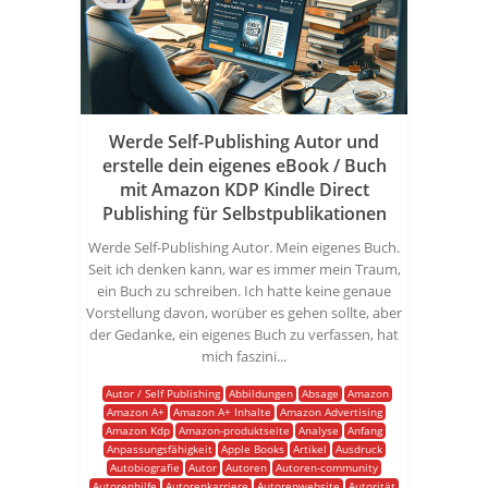
Werde Self-Publishing Autor und
erstelle dein eigenes eBook / Buch
mit Amazon KDP Kindle Direct
Publishing für Selbstpublikationen
Werde Self-Publishing Autor. Mein eigenes Buch.
Seit ich denken kann, war es immer mein Traum,
ein Buch zu schreiben. Ich hatte keine genaue
Vorstellung davon, worüber es gehen sollte, aber
der Gedanke, ein eigenes Buch zu verfassen, hat
mich faszini...
Autor / Self Publishing
Abbildungen
Absage
Amazon
Amazon A+
Amazon A+ Inhalte
Amazon Advertising
Amazon Kdp
Amazon-produktseite
Analyse
Anfang
Anpassungsfähigkeit
Apple Books
Artikel
Ausdruck
Autobiografie
Autor
Autoren
Autoren-community
Autorenhilfe
Autorenkarriere
Autorenwebsite
Autorität