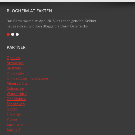
BLOGHEIM.AT FAKTEN
Das Portal wurde im April 2015 ins Leben gerufen. Seither
hat es sich zur größten Bloggerplattform Österreichs
entwickelt.
Eigentlich heißt das Portal Blogheimat - doch alle sagen
PARTNER
nur Blogheim dazu. Die Domainendung .at sollte zum
Namen gehören, das hat aber absolut nicht funktioniert.
Opolum
:)
Armacura
Das Topblogranking wurde im Laufe der Zeit schon
Best Vital
Dr. Ziegler
mehrmals umgestellt, basiert aber nun endlich auf den
Offroad Communications
Besucherzahlen der Blogs.
Minerva Vita
Colostrum
Wanderbird
OneMantra
Schrankerl
Direkt
Trinergy
Vitinor
Cannhelp
Canneff