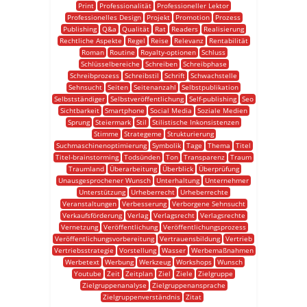
Print
Professionalität
Professioneller Lektor
Professionelles Design
Projekt
Promotion
Prozess
Publishing
Q&a
Qualität
Rat
Readers
Realisierung
Rechtliche Aspekte
Regel
Reise
Relevanz
Rentabilität
Roman
Routine
Royalty-optionen
Schluss
Schlüsselbereiche
Schreiben
Schreibphase
Schreibprozess
Schreibstil
Schrift
Schwachstelle
Sehnsucht
Seiten
Seitenanzahl
Selbstpublikation
Selbstständiger
Selbstveröffentlichung
Self-publishing
Seo
Sichtbarkeit
Smartphone
Social Media
Soziale Medien
Sprung
Steiermark
Stil
Stilistische Inkonsistenzen
Stimme
Strategeme
Strukturierung
Suchmaschinenoptimierung
Symbolik
Tage
Thema
Titel
Titel-brainstorming
Todsünden
Ton
Transparenz
Traum
Traumland
Überarbeitung
Überblick
Überprüfung
Unausgesprochener Wunsch
Unterhaltung
Unternehmer
Unterstützung
Urheberrecht
Urheberrechte
Veranstaltungen
Verbesserung
Verborgene Sehnsucht
Verkaufsförderung
Verlag
Verlagsrecht
Verlagsrechte
Vernetzung
Veröffentlichung
Veröffentlichungsprozess
Veröffentlichungsvorbereitung
Vertrauensbildung
Vertrieb
Vertriebsstrategie
Vorstellung
Wasser
Werbemaßnahmen
Werbetext
Werbung
Werkzeug
Workshops
Wunsch
Youtube
Zeit
Zeitplan
Ziel
Ziele
Zielgruppe
Zielgruppenanalyse
Zielgruppenansprache
Zielgruppenverständnis
Zitat