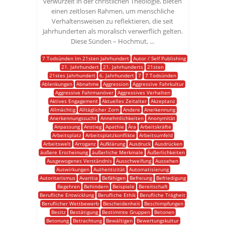
verwurzelt in der christlichen Theologie, bieten
einen zeitlosen Rahmen, um menschliche
Verhaltensweisen zu reflektieren, die seit
Jahrhunderten als moralisch verwerflich gelten.
Diese Sünden – Hochmut, ...
7 Todsünden Im 21sten Jahrhundert
Autor / Self Publishing
21. Jahrhundert
21. Jahrhunderts
21sten
21stes Jahrhundert
6. Jahrhundert
7
7 Todsünden
Ablenkungen
Abnahme
Aggression
Aggressive Fahrkultur
Aggressive Fahrmanöver
Aggressives Verhalten
Aktives Engagement
Aktuelles Zeitalter
Akzeptanz
Allmächtig
Alltäglicher Zorn
Andere
Anerkennung
Anerkennungssucht
Annehmlichkeiten
Anonymität
Anpassung
Anstieg
Apathie
Ära
Arbeitskräfte
Arbeitsplatz
Arbeitsplatzkonflikte
Arbeitsumfeld
Arbeitswelt
Arroganz
Aufklärung
Ausdruck
Ausdrücken
äußere Erscheinung
äußerliche Merkmale
Äußerlichkeiten
Ausgewogenes Verständnis
Ausschweifung
Aussehen
Auswirkungen
Authentizität
Automatisierung
Autoritarismus
Avaritia
Befähigen
Befreiung
Befriedigung
Begehren
Behindern
Beispiele
Bereitschaft
Berufliche Entwicklung
Berufliche Ethik
Berufliche Trägheit
Beruflicher Wettbewerb
Bescheidenheit
Beschimpfungen
Besitz
Bestätigung
Bestimmte Gruppen
Betonen
Betonung
Betrachtung
Bewältigen
Bewertungskultur