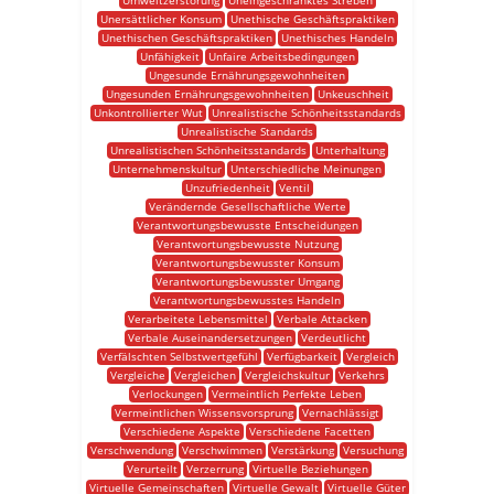
Umweltzerstörung
Uneingeschränktes Streben
Unersättlicher Konsum
Unethische Geschäftspraktiken
Unethischen Geschäftspraktiken
Unethisches Handeln
Unfähigkeit
Unfaire Arbeitsbedingungen
Ungesunde Ernährungsgewohnheiten
Ungesunden Ernährungsgewohnheiten
Unkeuschheit
Unkontrollierter Wut
Unrealistische Schönheitsstandards
Unrealistische Standards
Unrealistischen Schönheitsstandards
Unterhaltung
Unternehmenskultur
Unterschiedliche Meinungen
Unzufriedenheit
Ventil
Verändernde Gesellschaftliche Werte
Verantwortungsbewusste Entscheidungen
Verantwortungsbewusste Nutzung
Verantwortungsbewusster Konsum
Verantwortungsbewusster Umgang
Verantwortungsbewusstes Handeln
Verarbeitete Lebensmittel
Verbale Attacken
Verbale Auseinandersetzungen
Verdeutlicht
Verfälschten Selbstwertgefühl
Verfügbarkeit
Vergleich
Vergleiche
Vergleichen
Vergleichskultur
Verkehrs
Verlockungen
Vermeintlich Perfekte Leben
Vermeintlichen Wissensvorsprung
Vernachlässigt
Verschiedene Aspekte
Verschiedene Facetten
Verschwendung
Verschwimmen
Verstärkung
Versuchung
Verurteilt
Verzerrung
Virtuelle Beziehungen
Virtuelle Gemeinschaften
Virtuelle Gewalt
Virtuelle Güter