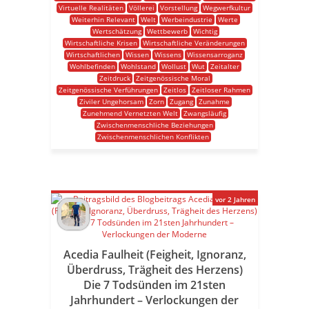
Virtuelle Realitäten
Völlerei
Vorstellung
Wegwerfkultur
Weiterhin Relevant
Welt
Werbeindustrie
Werte
Wertschätzung
Wettbewerb
Wichtig
Wirtschaftliche Krisen
Wirtschaftliche Veränderungen
Wirtschaftlichen
Wissen
Wissens
Wissensarroganz
Wohlbefinden
Wohlstand
Wollust
Wut
Zeitalter
Zeitdruck
Zeitgenössische Moral
Zeitgenössische Verführungen
Zeitlos
Zeitloser Rahmen
Ziviler Ungehorsam
Zorn
Zugang
Zunahme
Zunehmend Vernetzten Welt
Zwangsläufig
Zwischenmenschliche Beziehungen
Zwischenmenschlichen Konflikten
vor 2 Jahren
Acedia Faulheit (Feigheit, Ignoranz,
Überdruss, Trägheit des Herzens)
Die 7 Todsünden im 21sten
Jahrhundert – Verlockungen der