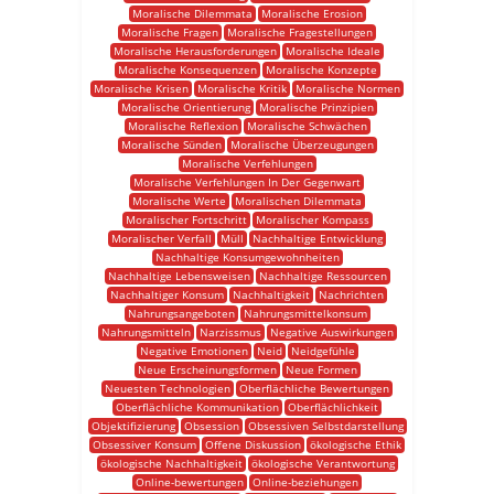
Moralische Dilemmata
Moralische Erosion
Moralische Fragen
Moralische Fragestellungen
Moralische Herausforderungen
Moralische Ideale
Moralische Konsequenzen
Moralische Konzepte
Moralische Krisen
Moralische Kritik
Moralische Normen
Moralische Orientierung
Moralische Prinzipien
Moralische Reflexion
Moralische Schwächen
Moralische Sünden
Moralische Überzeugungen
Moralische Verfehlungen
Moralische Verfehlungen In Der Gegenwart
Moralische Werte
Moralischen Dilemmata
Moralischer Fortschritt
Moralischer Kompass
Moralischer Verfall
Müll
Nachhaltige Entwicklung
Nachhaltige Konsumgewohnheiten
Nachhaltige Lebensweisen
Nachhaltige Ressourcen
Nachhaltiger Konsum
Nachhaltigkeit
Nachrichten
Nahrungsangeboten
Nahrungsmittelkonsum
Nahrungsmitteln
Narzissmus
Negative Auswirkungen
Negative Emotionen
Neid
Neidgefühle
Neue Erscheinungsformen
Neue Formen
Neuesten Technologien
Oberflächliche Bewertungen
Oberflächliche Kommunikation
Oberflächlichkeit
Objektifizierung
Obsession
Obsessiven Selbstdarstellung
Obsessiver Konsum
Offene Diskussion
ökologische Ethik
ökologische Nachhaltigkeit
ökologische Verantwortung
Online-bewertungen
Online-beziehungen