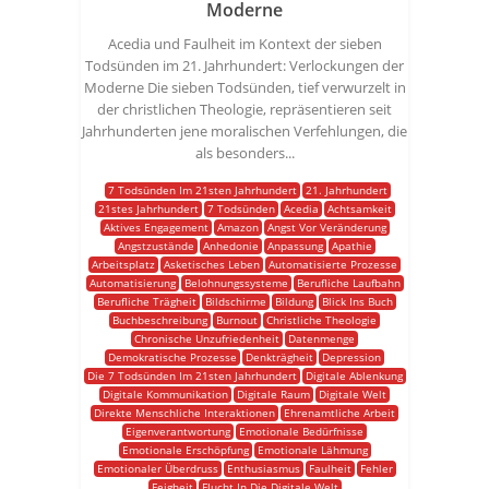
Moderne
Acedia und Faulheit im Kontext der sieben
Todsünden im 21. Jahrhundert: Verlockungen der
Moderne Die sieben Todsünden, tief verwurzelt in
der christlichen Theologie, repräsentieren seit
Jahrhunderten jene moralischen Verfehlungen, die
als besonders...
7 Todsünden Im 21sten Jahrhundert
21. Jahrhundert
21stes Jahrhundert
7 Todsünden
Acedia
Achtsamkeit
Aktives Engagement
Amazon
Angst Vor Veränderung
Angstzustände
Anhedonie
Anpassung
Apathie
Arbeitsplatz
Asketisches Leben
Automatisierte Prozesse
Automatisierung
Belohnungssysteme
Berufliche Laufbahn
Berufliche Trägheit
Bildschirme
Bildung
Blick Ins Buch
Buchbeschreibung
Burnout
Christliche Theologie
Chronische Unzufriedenheit
Datenmenge
Demokratische Prozesse
Denkträgheit
Depression
Die 7 Todsünden Im 21sten Jahrhundert
Digitale Ablenkung
Digitale Kommunikation
Digitale Raum
Digitale Welt
Direkte Menschliche Interaktionen
Ehrenamtliche Arbeit
Eigenverantwortung
Emotionale Bedürfnisse
Emotionale Erschöpfung
Emotionale Lähmung
Emotionaler Überdruss
Enthusiasmus
Faulheit
Fehler
Feigheit
Flucht In Die Digitale Welt