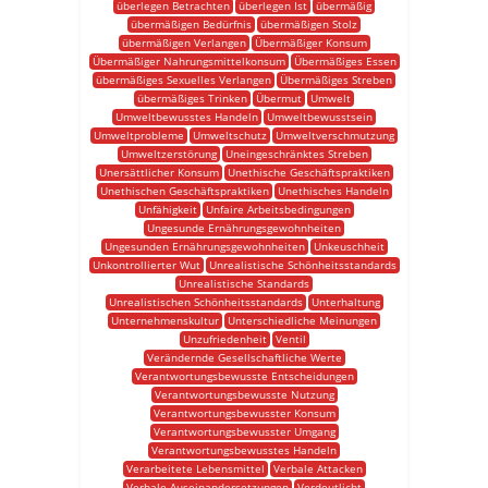
überlegen Betrachten
überlegen Ist
übermäßig
übermäßigen Bedürfnis
übermäßigen Stolz
übermäßigen Verlangen
Übermäßiger Konsum
Übermäßiger Nahrungsmittelkonsum
Übermäßiges Essen
übermäßiges Sexuelles Verlangen
Übermäßiges Streben
übermäßiges Trinken
Übermut
Umwelt
Umweltbewusstes Handeln
Umweltbewusstsein
Umweltprobleme
Umweltschutz
Umweltverschmutzung
Umweltzerstörung
Uneingeschränktes Streben
Unersättlicher Konsum
Unethische Geschäftspraktiken
Unethischen Geschäftspraktiken
Unethisches Handeln
Unfähigkeit
Unfaire Arbeitsbedingungen
Ungesunde Ernährungsgewohnheiten
Ungesunden Ernährungsgewohnheiten
Unkeuschheit
Unkontrollierter Wut
Unrealistische Schönheitsstandards
Unrealistische Standards
Unrealistischen Schönheitsstandards
Unterhaltung
Unternehmenskultur
Unterschiedliche Meinungen
Unzufriedenheit
Ventil
Verändernde Gesellschaftliche Werte
Verantwortungsbewusste Entscheidungen
Verantwortungsbewusste Nutzung
Verantwortungsbewusster Konsum
Verantwortungsbewusster Umgang
Verantwortungsbewusstes Handeln
Verarbeitete Lebensmittel
Verbale Attacken
Verbale Auseinandersetzungen
Verdeutlicht