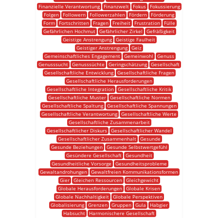
Finanzielle Verantwortung
Finanzwelt
Fokus
Fokussierung
Folgen
Followern
Followerzahlen
Fördern
Förderung
Form
Fortschritten
Fragen
Freiheit
Frustration
Fülle
Gefährlichen Hochmut
Gefährlicher Zirkel
Gefräßigkeit
Geistige Anstrengung
Geistige Faulheit
Geistiger Anstrengung
Geiz
Gemeinschaftliches Engagement
Gemeinwohl
Genuss
Genusssucht
Genusssüchte
Geringschätzung
Gesellschaft
Gesellschaftliche Entwicklung
Gesellschaftliche Fragen
Gesellschaftliche Herausforderungen
Gesellschaftliche Integration
Gesellschaftliche Kritik
Gesellschaftliche Muster
Gesellschaftliche Normen
Gesellschaftliche Spaltung
Gesellschaftliche Spannungen
Gesellschaftliche Verantwortung
Gesellschaftliche Werte
Gesellschaftliche Zusammenarbeit
Gesellschaftlicher Diskurs
Gesellschaftlicher Wandel
Gesellschaftlicher Zusammenhalt
Gesunde
Gesunde Beziehungen
Gesunde Selbstwertgefühl
Gesündere Gesellschaft
Gesundheit
Gesundheitliche Vorsorge
Gesundheitsprobleme
Gewaltandrohungen
Gewaltfreien Kommunikationsformen
Gier
Gleichen Ressourcen
Gleichgewicht
Globale Herausforderungen
Globale Krisen
Globale Nachhaltigkeit
Globale Perspektiven
Globalisierung
Grenzen
Gruppen
Gula
Habgier
Habsucht
Harmonischere Gesellschaft