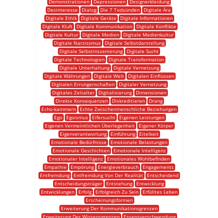
Demonstrationen
Depressionen
Designerkleidung
Desinteresse
Dialog
Die 7 Todsünden
Digitale Ära
Digitale Ethik
Digitale Geräte
Digitale Informationen
Digitale Kluft
Digitale Kommunikation
Digitale Konflikte
Digitale Kultur
Digitale Medien
Digitale Medienkultur
Digitale Narzissmus
Digitale Selbstdarstellung
Digitale Selbstinszenierung
Digitale Sucht
Digitale Technologien
Digitale Transformation
Digitale Unterhaltung
Digitale Vernetzung
Digitale Währungen
Digitale Welt
Digitalen Einflüssen
Digitalen Errungenschaften
Digitaler Vernetzung
Digitales Zeitalter
Digitalisierung
Dimensionen
Direkte Konsequenzen
Diskreditieren
Drang
Echo-kammern
Echte Zwischenmenschliche Beziehungen
Ego
Egoismus
Eifersucht
Eigenen Leistungen
Eigenen Vermeintlichen Überlegenheit
Eigener Körper
Eigenverantwortung
Einführung
Eitelkeit
Emotionale Bedürfnisse
Emotionale Belastungen
Emotionale Geschichten
Emotionale Intelligenz
Emotionaler Intelligenz
Emotionales Wohlbefinden
Empathie
Empörung
Energieverbrauch
Engagements
Entfremdung
Entfremdung Von Der Realität
Entscheidend
Entscheidungsträger
Entstehung
Entwicklung
Entwicklungen
Erfolg
Erfolgreich Zu Sein
Erfülltes Leben
Erscheinungsformen
Erweiterung Der Kommunikationsgrenzen
Erweiterung Der Wissensgrenzen
Essensverschwendung