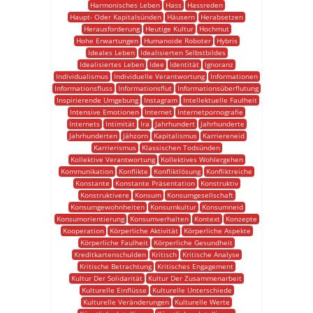
Harmonisches Leben
Hass
Hassreden
Haupt- Oder Kapitalsünden
Häusern
Herabsetzen
Herausforderung
Heutige Kultur
Hochmut
Hohe Erwartungen
Humanoide Roboter
Hybris
Ideales Leben
Idealisierten Selbstbildes
Idealisiertes Leben
Idee
Identität
Ignoranz
Individualismus
Individuelle Verantwortung
Informationen
Informationsfluss
Informationsflut
Informationsüberflutung
Inspirierende Umgebung
Instagram
Intellektuelle Faulheit
Intensive Emotionen
Internet
Internetpornografie
Internets
Intimität
Ira
Jahrhundert
Jahrhunderte
Jahrhunderten
Jähzorn
Kapitalismus
Karriereneid
Karrierismus
Klassischen Todsünden
Kollektive Verantwortung
Kollektives Wohlergehen
Kommunikation
Konflikte
Konfliktlösung
Konfliktreiche
Konstante
Konstante Präsentation
Konstruktiv
Konstruktivere
Konsum
Konsumgesellschaft
Konsumgewohnheiten
Konsumkultur
Konsumneid
Konsumorientierung
Konsumverhalten
Kontext
Konzepte
Kooperation
Körperliche Aktivität
Körperliche Aspekte
Körperliche Faulheit
Körperliche Gesundheit
Kreditkartenschulden
Kritisch
Kritische Analyse
Kritische Betrachtung
Kritisches Engagement
Kultur Der Solidarität
Kultur Der Zusammenarbeit
Kulturelle Einflüsse
Kulturelle Unterschiede
Kulturelle Veränderungen
Kulturelle Werte