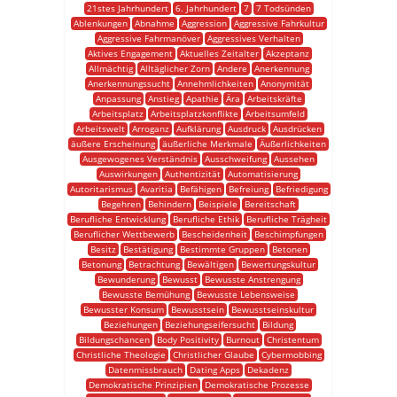
21stes Jahrhundert
6. Jahrhundert
7
7 Todsünden
Ablenkungen
Abnahme
Aggression
Aggressive Fahrkultur
Aggressive Fahrmanöver
Aggressives Verhalten
Aktives Engagement
Aktuelles Zeitalter
Akzeptanz
Allmächtig
Alltäglicher Zorn
Andere
Anerkennung
Anerkennungssucht
Annehmlichkeiten
Anonymität
Anpassung
Anstieg
Apathie
Ära
Arbeitskräfte
Arbeitsplatz
Arbeitsplatzkonflikte
Arbeitsumfeld
Arbeitswelt
Arroganz
Aufklärung
Ausdruck
Ausdrücken
äußere Erscheinung
äußerliche Merkmale
Äußerlichkeiten
Ausgewogenes Verständnis
Ausschweifung
Aussehen
Auswirkungen
Authentizität
Automatisierung
Autoritarismus
Avaritia
Befähigen
Befreiung
Befriedigung
Begehren
Behindern
Beispiele
Bereitschaft
Berufliche Entwicklung
Berufliche Ethik
Berufliche Trägheit
Beruflicher Wettbewerb
Bescheidenheit
Beschimpfungen
Besitz
Bestätigung
Bestimmte Gruppen
Betonen
Betonung
Betrachtung
Bewältigen
Bewertungskultur
Bewunderung
Bewusst
Bewusste Anstrengung
Bewusste Bemühung
Bewusste Lebensweise
Bewusster Konsum
Bewusstsein
Bewusstseinskultur
Beziehungen
Beziehungseifersucht
Bildung
Bildungschancen
Body Positivity
Burnout
Christentum
Christliche Theologie
Christlicher Glaube
Cybermobbing
Datenmissbrauch
Dating Apps
Dekadenz
Demokratische Prinzipien
Demokratische Prozesse