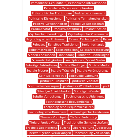
Persönliche Gesundheit
Persönliche Interaktionen
Persönliche Verantwortlichkeiten
Philosophische Traditionen
Podcast-abonnement
Politische Diskussionen
Politische Teilnahmslosigkeit
Positive Gewohnheiten
Produktive Gesellschaft
Produktivität
Produktivitätsdruck
Prokrastination
Psychische Erkrankungen
Psychologische Phänomene
Psychologisches Phänomen
Rasant Technologisch
Reize
Relevanz
Religiöse Traditionen
Seelenlethargie
Selbstmotivation
Selbstreflexion
Selbstverbesserung
Sieben Todsünden
Sinnfindung
Sinnhafte Erfahrungen
Sitzende Tätigkeiten
Smartphones
Social Media
Sofortige Befriedigung
Soziale Bindungen
Soziale Medien
Soziale Muster
Soziale Trägheit
Soziale Veränderungen
Spirituelle Apathie
Spirituelle Lähmung
Spirituelle Praktiken
Spirituelle Vitalität
Spirituelles Versagen
Spirituelles Wohlbefinden
Sport
Ständige Erreichbarkeit
Ständiger Wandel
Subtile Verlockungen
Technologische Ablenkung
Technologische Bequemlichkeit
Technologische Bequemlichkeiten
Technologische Dominanz
Technologische Tendenzen
Thomas Von Aquin
Tiefere Bedeutung
Tiefgreifendes Wissen
Traditionelle Gemeinschaften
Trägheit Des Herzens
Tugend
Überarbeitung
Überdruss
überwältigende Verlockungen
Überwindung Von Acedia