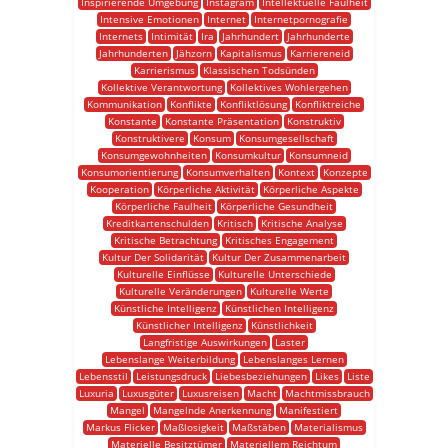
Inspirierende Umgebung
Instagram
Intellektuelle Faulheit
Intensive Emotionen
Internet
Internetpornografie
Internets
Intimität
Ira
Jahrhundert
Jahrhunderte
Jahrhunderten
Jähzorn
Kapitalismus
Karriereneid
Karrierismus
Klassischen Todsünden
Kollektive Verantwortung
Kollektives Wohlergehen
Kommunikation
Konflikte
Konfliktlösung
Konfliktreiche
Konstante
Konstante Präsentation
Konstruktiv
Konstruktivere
Konsum
Konsumgesellschaft
Konsumgewohnheiten
Konsumkultur
Konsumneid
Konsumorientierung
Konsumverhalten
Kontext
Konzepte
Kooperation
Körperliche Aktivität
Körperliche Aspekte
Körperliche Faulheit
Körperliche Gesundheit
Kreditkartenschulden
Kritisch
Kritische Analyse
Kritische Betrachtung
Kritisches Engagement
Kultur Der Solidarität
Kultur Der Zusammenarbeit
Kulturelle Einflüsse
Kulturelle Unterschiede
Kulturelle Veränderungen
Kulturelle Werte
Künstliche Intelligenz
Künstlichen Intelligenz
Künstlicher Intelligenz
Künstlichkeit
Langfristige Auswirkungen
Laster
Lebenslange Weiterbildung
Lebenslanges Lernen
Lebensstil
Leistungsdruck
Liebesbeziehungen
Likes
Liste
Luxuria
Luxusgüter
Luxusreisen
Macht
Machtmissbrauch
Mangel
Mangelnde Anerkennung
Manifestiert
Markus Flicker
Maßlosigkeit
Maßstäben
Materialismus
Materielle Besitztümer
Materiellem Reichtum