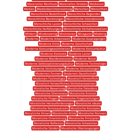
Materieller Reichtum
Materielles Streben
Mediation
Medien
Medienberichterstattung
Menschen
Menschheit
Menschliche Bedürfnisse
Menschliche Begierden
Menschliche Beziehungen
Menschliche Interaktionen
Menschliche Laster
Menschliche Schwächen
Menschliche Verführungen
Menschliche Verhaltensweisen
Mildern
Minderwertig
Minimieren
Missgunst
Mobbing
Moderne
Moderne Arbeitswelt
Moderne Ausprägungen
Moderne Ethik
Moderne Gesellschaft
Moderne Konsumgewohnheiten
Moderne Konsumkultur
Moderne Kontexte
Moderne Laster
Moderne Manifestationen
Moderne Moral
Moderne Selbstoptimierungskultur
Moderne Technologie
Moderne Verlockungen
Moderne Versuchungen
Modernen Formen
Modernen Gesellschaft
Modernen Technologie
Moralisch Verwerflich
Moralisch Verwerflichen Verhaltensweisen
Moralische Bewertung
Moralische Dekadenz
Moralische Dilemmata
Moralische Erosion
Moralische Fragen
Moralische Fragestellungen
Moralische Herausforderungen
Moralische Ideale
Moralische Konsequenzen
Moralische Konzepte
Moralische Krisen
Moralische Kritik
Moralische Normen
Moralische Orientierung
Moralische Prinzipien
Moralische Reflexion
Moralische Schwächen
Moralische Sünden
Moralische Überzeugungen