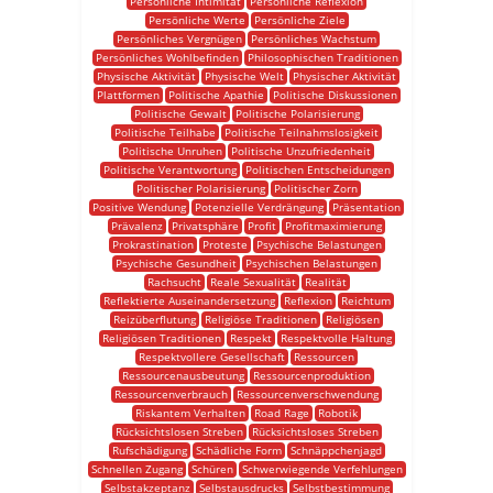
Persönliche Intimität
Persönliche Reflexion
Persönliche Werte
Persönliche Ziele
Persönliches Vergnügen
Persönliches Wachstum
Persönliches Wohlbefinden
Philosophischen Traditionen
Physische Aktivität
Physische Welt
Physischer Aktivität
Plattformen
Politische Apathie
Politische Diskussionen
Politische Gewalt
Politische Polarisierung
Politische Teilhabe
Politische Teilnahmslosigkeit
Politische Unruhen
Politische Unzufriedenheit
Politische Verantwortung
Politischen Entscheidungen
Politischer Polarisierung
Politischer Zorn
Positive Wendung
Potenzielle Verdrängung
Präsentation
Prävalenz
Privatsphäre
Profit
Profitmaximierung
Prokrastination
Proteste
Psychische Belastungen
Psychische Gesundheit
Psychischen Belastungen
Rachsucht
Reale Sexualität
Realität
Reflektierte Auseinandersetzung
Reflexion
Reichtum
Reizüberflutung
Religiöse Traditionen
Religiösen
Religiösen Traditionen
Respekt
Respektvolle Haltung
Respektvollere Gesellschaft
Ressourcen
Ressourcenausbeutung
Ressourcenproduktion
Ressourcenverbrauch
Ressourcenverschwendung
Riskantem Verhalten
Road Rage
Robotik
Rücksichtslosen Streben
Rücksichtsloses Streben
Rufschädigung
Schädliche Form
Schnäppchenjagd
Schnellen Zugang
Schüren
Schwerwiegende Verfehlungen
Selbstakzeptanz
Selbstausdrucks
Selbstbestimmung