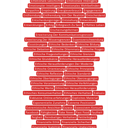
Emotionale Geschichten
Emotionale Intelligenz
Emotionaler Intelligenz
Emotionales Wohlbefinden
Empathie
Empörung
Energieverbrauch
Engagements
Entfremdung
Entfremdung Von Der Realität
Entscheidend
Entscheidungsträger
Entstehung
Entwicklung
Entwicklungen
Erfolg
Erfolgreich Zu Sein
Erfülltes Leben
Erscheinungsformen
Erweiterung Der Kommunikationsgrenzen
Erweiterung Der Wissensgrenzen
Essensverschwendung
Essstörungen
Ethische Bedenken
Ethische Bildung
Ethische Debatten
Ethische Dilemmata
Ethische Fragen
Ethische Fragestellungen
Ethische Grenzen
Ethische Grundsätze
Ethische Herausforderungen
Ethische Herausforderungen Der Moderne
Ethische Orientierung
Ethische Prinzipien
Ethische Reflexion
Ethische Standards
Ethische Überlegungen
Ethische Überzeugungen
Ethische Verantwortung
Ethische Verfehlungen
Ethische Werte
Ethischen Herausforderungen
Ethisches Konsumverhalten
Ethisches Verhalten
Exklusiv
Exklusive Online-erfahrungen
Explizites Material
Exponentielle Zunahme
Extreme Positionen
Extremistische Ansichten
Exzess
Exzessivem Konsum
Facebook
Fähigkeiten
Fake News
Fast Food
Faulheit
Feigheit
Feindseliges Verhalten
Fettleibigkeit
Finanzielle Ethik
Finanzielle Sicherheit
Finanzielle Stabilität
Finanzielle Ungleichheit