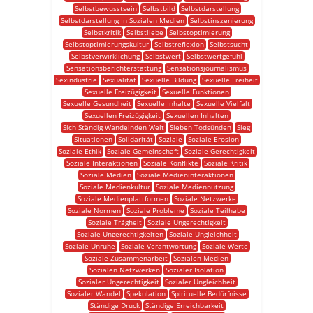
Selbstbewusstsein
Selbstbild
Selbstdarstellung
Selbstdarstellung In Sozialen Medien
Selbstinszenierung
Selbstkritik
Selbstliebe
Selbstoptimierung
Selbstoptimierungskultur
Selbstreflexion
Selbstsucht
Selbstverwirklichung
Selbstwert
Selbstwertgefühl
Sensationsberichterstattung
Sensationsjournalismus
Sexindustrie
Sexualität
Sexuelle Bildung
Sexuelle Freiheit
Sexuelle Freizügigkeit
Sexuelle Funktionen
Sexuelle Gesundheit
Sexuelle Inhalte
Sexuelle Vielfalt
Sexuellen Freizügigkeit
Sexuellen Inhalten
Sich Ständig Wandelnden Welt
Sieben Todsünden
Sieg
Situationen
Solidarität
Soziale
Soziale Erosion
Soziale Ethik
Soziale Gemeinschaft
Soziale Gerechtigkeit
Soziale Interaktionen
Soziale Konflikte
Soziale Kritik
Soziale Medien
Soziale Medieninteraktionen
Soziale Medienkultur
Soziale Mediennutzung
Soziale Medienplattformen
Soziale Netzwerke
Soziale Normen
Soziale Probleme
Soziale Teilhabe
Soziale Trägheit
Soziale Ungerechtigkeit
Soziale Ungerechtigkeiten
Soziale Ungleichheit
Soziale Unruhe
Soziale Verantwortung
Soziale Werte
Soziale Zusammenarbeit
Sozialen Medien
Sozialen Netzwerken
Sozialer Isolation
Sozialer Ungerechtigkeit
Sozialer Ungleichheit
Sozialer Wandel
Spekulation
Spirituelle Bedürfnisse
Ständige Druck
Ständige Erreichbarkeit