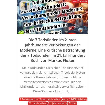
vor 2 Jahren
Die 7 Todsünden im 21sten
Jahrhundert: Verlockungen der
Moderne: Eine kritische Betrachtung
der 7 Todsünden im 21. Jahrhundert
Buch von Markus Flicker
Die 7 Todsünden Die sieben Todsünden, tief
verwurzelt in der christlichen Theologie, bieten
einen zeitlosen Rahmen, um menschliche
Verhaltensweisen zu reflektieren, die seit
Jahrhunderten als moralisch verwerflich gelten.
Diese Sünden – Hochmut, ...
7 Todsünden Im 21sten Jahrhundert
Autor / Self Publishing
21. Jahrhundert
21. Jahrhunderts
21sten