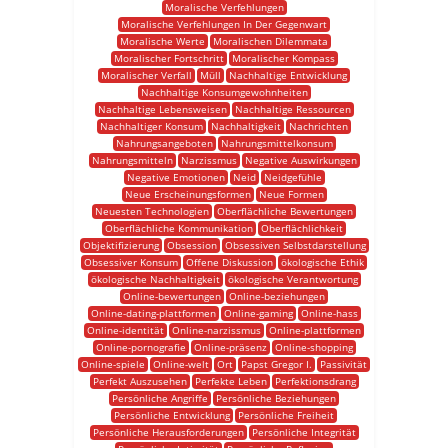
Moralische Verfehlungen
Moralische Verfehlungen In Der Gegenwart
Moralische Werte
Moralischen Dilemmata
Moralischer Fortschritt
Moralischer Kompass
Moralischer Verfall
Müll
Nachhaltige Entwicklung
Nachhaltige Konsumgewohnheiten
Nachhaltige Lebensweisen
Nachhaltige Ressourcen
Nachhaltiger Konsum
Nachhaltigkeit
Nachrichten
Nahrungsangeboten
Nahrungsmittelkonsum
Nahrungsmitteln
Narzissmus
Negative Auswirkungen
Negative Emotionen
Neid
Neidgefühle
Neue Erscheinungsformen
Neue Formen
Neuesten Technologien
Oberflächliche Bewertungen
Oberflächliche Kommunikation
Oberflächlichkeit
Objektifizierung
Obsession
Obsessiven Selbstdarstellung
Obsessiver Konsum
Offene Diskussion
ökologische Ethik
ökologische Nachhaltigkeit
ökologische Verantwortung
Online-bewertungen
Online-beziehungen
Online-dating-plattformen
Online-gaming
Online-hass
Online-identität
Online-narzissmus
Online-plattformen
Online-pornografie
Online-präsenz
Online-shopping
Online-spiele
Online-welt
Ort
Papst Gregor I.
Passivität
Perfekt Auszusehen
Perfekte Leben
Perfektionsdrang
Persönliche Angriffe
Persönliche Beziehungen
Persönliche Entwicklung
Persönliche Freiheit
Persönliche Herausforderungen
Persönliche Integrität