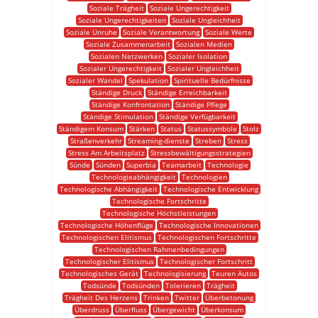
Soziale Trägheit
Soziale Ungerechtigkeit
Soziale Ungerechtigkeiten
Soziale Ungleichheit
Soziale Unruhe
Soziale Verantwortung
Soziale Werte
Soziale Zusammenarbeit
Sozialen Medien
Sozialen Netzwerken
Sozialer Isolation
Sozialer Ungerechtigkeit
Sozialer Ungleichheit
Sozialer Wandel
Spekulation
Spirituelle Bedürfnisse
Ständige Druck
Ständige Erreichbarkeit
Ständige Konfrontation
Ständige Pflege
Ständige Stimulation
Ständige Verfügbarkeit
Ständigem Konsum
Stärken
Status
Statussymbole
Stolz
Straßenverkehr
Streaming-dienste
Streben
Stress
Stress Am Arbeitsplatz
Stressbewältigungsstrategien
Sünde
Sünden
Superbia
Teamarbeit
Technologie
Technologieabhängigkeit
Technologien
Technologische Abhängigkeit
Technologische Entwicklung
Technologische Fortschritte
Technologische Höchstleistungen
Technologische Höhenflüge
Technologische Innovationen
Technologischen Elitismus
Technologischen Fortschritte
Technologischen Rahmenbedingungen
Technologischer Elitismus
Technologischer Fortschritt
Technologisches Gerät
Technologisierung
Teuren Autos
Todsünde
Todsünden
Tolerieren
Trägheit
Trägheit Des Herzens
Trinken
Twitter
Überbetonung
Überdruss
Überfluss
Übergewicht
Überkonsum