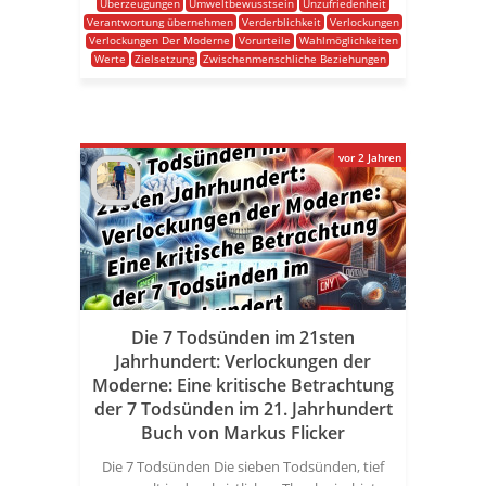
Überzeugungen
Umweltbewusstsein
Unzufriedenheit
Verantwortung übernehmen
Verderblichkeit
Verlockungen
Verlockungen Der Moderne
Vorurteile
Wahlmöglichkeiten
Werte
Zielsetzung
Zwischenmenschliche Beziehungen
vor 2 Jahren
Die 7 Todsünden im 21sten
Jahrhundert: Verlockungen der
Moderne: Eine kritische Betrachtung
der 7 Todsünden im 21. Jahrhundert
Buch von Markus Flicker
Die 7 Todsünden Die sieben Todsünden, tief