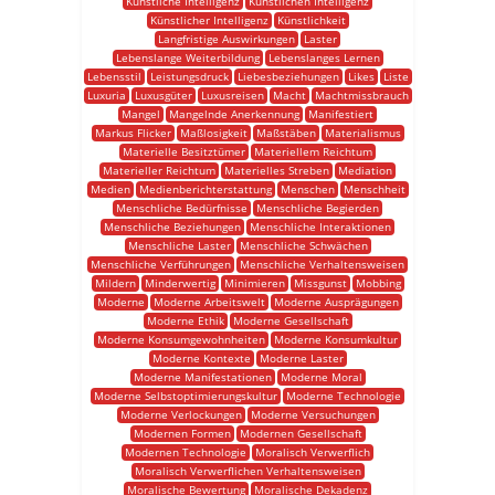
Künstliche Intelligenz
Künstlichen Intelligenz
Künstlicher Intelligenz
Künstlichkeit
Langfristige Auswirkungen
Laster
Lebenslange Weiterbildung
Lebenslanges Lernen
Lebensstil
Leistungsdruck
Liebesbeziehungen
Likes
Liste
Luxuria
Luxusgüter
Luxusreisen
Macht
Machtmissbrauch
Mangel
Mangelnde Anerkennung
Manifestiert
Markus Flicker
Maßlosigkeit
Maßstäben
Materialismus
Materielle Besitztümer
Materiellem Reichtum
Materieller Reichtum
Materielles Streben
Mediation
Medien
Medienberichterstattung
Menschen
Menschheit
Menschliche Bedürfnisse
Menschliche Begierden
Menschliche Beziehungen
Menschliche Interaktionen
Menschliche Laster
Menschliche Schwächen
Menschliche Verführungen
Menschliche Verhaltensweisen
Mildern
Minderwertig
Minimieren
Missgunst
Mobbing
Moderne
Moderne Arbeitswelt
Moderne Ausprägungen
Moderne Ethik
Moderne Gesellschaft
Moderne Konsumgewohnheiten
Moderne Konsumkultur
Moderne Kontexte
Moderne Laster
Moderne Manifestationen
Moderne Moral
Moderne Selbstoptimierungskultur
Moderne Technologie
Moderne Verlockungen
Moderne Versuchungen
Modernen Formen
Modernen Gesellschaft
Modernen Technologie
Moralisch Verwerflich
Moralisch Verwerflichen Verhaltensweisen
Moralische Bewertung
Moralische Dekadenz