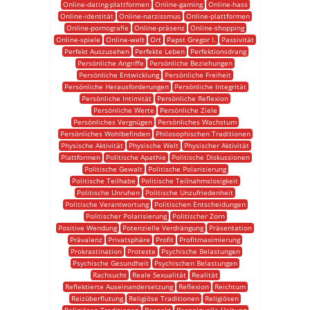
Online-dating-plattformen
Online-gaming
Online-hass
Online-identität
Online-narzissmus
Online-plattformen
Online-pornografie
Online-präsenz
Online-shopping
Online-spiele
Online-welt
Ort
Papst Gregor I.
Passivität
Perfekt Auszusehen
Perfekte Leben
Perfektionsdrang
Persönliche Angriffe
Persönliche Beziehungen
Persönliche Entwicklung
Persönliche Freiheit
Persönliche Herausforderungen
Persönliche Integrität
Persönliche Intimität
Persönliche Reflexion
Persönliche Werte
Persönliche Ziele
Persönliches Vergnügen
Persönliches Wachstum
Persönliches Wohlbefinden
Philosophischen Traditionen
Physische Aktivität
Physische Welt
Physischer Aktivität
Plattformen
Politische Apathie
Politische Diskussionen
Politische Gewalt
Politische Polarisierung
Politische Teilhabe
Politische Teilnahmslosigkeit
Politische Unruhen
Politische Unzufriedenheit
Politische Verantwortung
Politischen Entscheidungen
Politischer Polarisierung
Politischer Zorn
Positive Wendung
Potenzielle Verdrängung
Präsentation
Prävalenz
Privatsphäre
Profit
Profitmaximierung
Prokrastination
Proteste
Psychische Belastungen
Psychische Gesundheit
Psychischen Belastungen
Rachsucht
Reale Sexualität
Realität
Reflektierte Auseinandersetzung
Reflexion
Reichtum
Reizüberflutung
Religiöse Traditionen
Religiösen