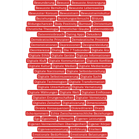
Bewunderung
Bewusst
Bewusste Anstrengung
Bewusste Bemühung
Bewusste Lebensweise
Bewusster Konsum
Bewusstsein
Bewusstseinskultur
Beziehungen
Beziehungseifersucht
Bildung
Bildungschancen
Body Positivity
Burnout
Christentum
Christliche Theologie
Christlicher Glaube
Cybermobbing
Datenmissbrauch
Dating Apps
Dekadenz
Demokratische Prinzipien
Demokratische Prozesse
Demonstrationen
Depressionen
Designerkleidung
Desinteresse
Dialog
Die 7 Todsünden
Digitale Ära
Digitale Ethik
Digitale Geräte
Digitale Informationen
Digitale Kluft
Digitale Kommunikation
Digitale Konflikte
Digitale Kultur
Digitale Medien
Digitale Medienkultur
Digitale Narzissmus
Digitale Selbstdarstellung
Digitale Selbstinszenierung
Digitale Sucht
Digitale Technologien
Digitale Transformation
Digitale Unterhaltung
Digitale Vernetzung
Digitale Währungen
Digitale Welt
Digitalen Einflüssen
Digitalen Errungenschaften
Digitaler Vernetzung
Digitales Zeitalter
Digitalisierung
Dimensionen
Direkte Konsequenzen
Diskreditieren
Drang
Echo-kammern
Echte Zwischenmenschliche Beziehungen
Ego
Egoismus
Eifersucht
Eigenen Leistungen
Eigenen Vermeintlichen Überlegenheit
Eigener Körper
Eigenverantwortung
Einführung
Eitelkeit
Emotionale Bedürfnisse
Emotionale Belastungen