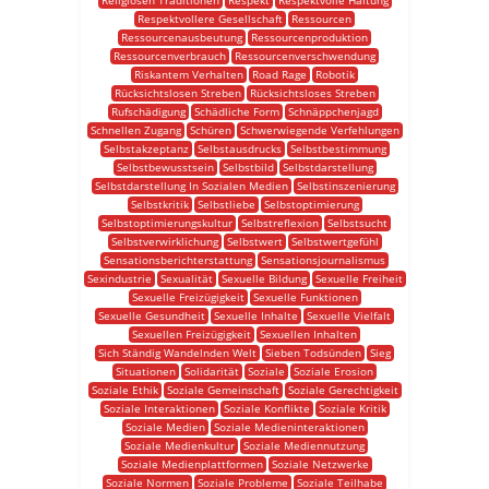
Religiösen Traditionen
Respekt
Respektvolle Haltung
Respektvollere Gesellschaft
Ressourcen
Ressourcenausbeutung
Ressourcenproduktion
Ressourcenverbrauch
Ressourcenverschwendung
Riskantem Verhalten
Road Rage
Robotik
Rücksichtslosen Streben
Rücksichtsloses Streben
Rufschädigung
Schädliche Form
Schnäppchenjagd
Schnellen Zugang
Schüren
Schwerwiegende Verfehlungen
Selbstakzeptanz
Selbstausdrucks
Selbstbestimmung
Selbstbewusstsein
Selbstbild
Selbstdarstellung
Selbstdarstellung In Sozialen Medien
Selbstinszenierung
Selbstkritik
Selbstliebe
Selbstoptimierung
Selbstoptimierungskultur
Selbstreflexion
Selbstsucht
Selbstverwirklichung
Selbstwert
Selbstwertgefühl
Sensationsberichterstattung
Sensationsjournalismus
Sexindustrie
Sexualität
Sexuelle Bildung
Sexuelle Freiheit
Sexuelle Freizügigkeit
Sexuelle Funktionen
Sexuelle Gesundheit
Sexuelle Inhalte
Sexuelle Vielfalt
Sexuellen Freizügigkeit
Sexuellen Inhalten
Sich Ständig Wandelnden Welt
Sieben Todsünden
Sieg
Situationen
Solidarität
Soziale
Soziale Erosion
Soziale Ethik
Soziale Gemeinschaft
Soziale Gerechtigkeit
Soziale Interaktionen
Soziale Konflikte
Soziale Kritik
Soziale Medien
Soziale Medieninteraktionen
Soziale Medienkultur
Soziale Mediennutzung
Soziale Medienplattformen
Soziale Netzwerke
Soziale Normen
Soziale Probleme
Soziale Teilhabe