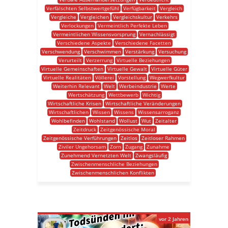
Verfälschten Selbstwertgefühl
Verfügbarkeit
Vergleich
Vergleiche
Vergleichen
Vergleichskultur
Verkehrs
Verlockungen
Vermeintlich Perfekte Leben
Vermeintlichen Wissensvorsprung
Vernachlässigt
Verschiedene Aspekte
Verschiedene Facetten
Verschwendung
Verschwimmen
Verstärkung
Versuchung
Verurteilt
Verzerrung
Virtuelle Beziehungen
Virtuelle Gemeinschaften
Virtuelle Gewalt
Virtuelle Güter
Virtuelle Realitäten
Völlerei
Vorstellung
Wegwerfkultur
Weiterhin Relevant
Welt
Werbeindustrie
Werte
Wertschätzung
Wettbewerb
Wichtig
Wirtschaftliche Krisen
Wirtschaftliche Veränderungen
Wirtschaftlichen
Wissen
Wissens
Wissensarroganz
Wohlbefinden
Wohlstand
Wollust
Wut
Zeitalter
Zeitdruck
Zeitgenössische Moral
Zeitgenössische Verführungen
Zeitlos
Zeitloser Rahmen
Ziviler Ungehorsam
Zorn
Zugang
Zunahme
Zunehmend Vernetzten Welt
Zwangsläufig
Zwischenmenschliche Beziehungen
Zwischenmenschlichen Konflikten
vor 2 Jahren