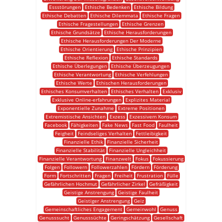
Essstörungen
Ethische Bedenken
Ethische Bildung
Ethische Debatten
Ethische Dilemmata
Ethische Fragen
Ethische Fragestellungen
Ethische Grenzen
Ethische Grundsätze
Ethische Herausforderungen
Ethische Herausforderungen Der Moderne
Ethische Orientierung
Ethische Prinzipien
Ethische Reflexion
Ethische Standards
Ethische Überlegungen
Ethische Überzeugungen
Ethische Verantwortung
Ethische Verfehlungen
Ethische Werte
Ethischen Herausforderungen
Ethisches Konsumverhalten
Ethisches Verhalten
Exklusiv
Exklusive Online-erfahrungen
Explizites Material
Exponentielle Zunahme
Extreme Positionen
Extremistische Ansichten
Exzess
Exzessivem Konsum
Facebook
Fähigkeiten
Fake News
Fast Food
Faulheit
Feigheit
Feindseliges Verhalten
Fettleibigkeit
Finanzielle Ethik
Finanzielle Sicherheit
Finanzielle Stabilität
Finanzielle Ungleichheit
Finanzielle Verantwortung
Finanzwelt
Fokus
Fokussierung
Folgen
Followern
Followerzahlen
Fördern
Förderung
Form
Fortschritten
Fragen
Freiheit
Frustration
Fülle
Gefährlichen Hochmut
Gefährlicher Zirkel
Gefräßigkeit
Geistige Anstrengung
Geistige Faulheit
Geistiger Anstrengung
Geiz
Gemeinschaftliches Engagement
Gemeinwohl
Genuss
Genusssucht
Genusssüchte
Geringschätzung
Gesellschaft