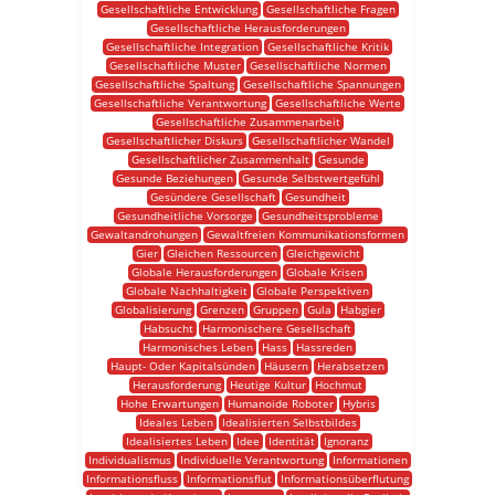
Gesellschaftliche Entwicklung
Gesellschaftliche Fragen
Gesellschaftliche Herausforderungen
Gesellschaftliche Integration
Gesellschaftliche Kritik
Gesellschaftliche Muster
Gesellschaftliche Normen
Gesellschaftliche Spaltung
Gesellschaftliche Spannungen
Gesellschaftliche Verantwortung
Gesellschaftliche Werte
Gesellschaftliche Zusammenarbeit
Gesellschaftlicher Diskurs
Gesellschaftlicher Wandel
Gesellschaftlicher Zusammenhalt
Gesunde
Gesunde Beziehungen
Gesunde Selbstwertgefühl
Gesündere Gesellschaft
Gesundheit
Gesundheitliche Vorsorge
Gesundheitsprobleme
Gewaltandrohungen
Gewaltfreien Kommunikationsformen
Gier
Gleichen Ressourcen
Gleichgewicht
Globale Herausforderungen
Globale Krisen
Globale Nachhaltigkeit
Globale Perspektiven
Globalisierung
Grenzen
Gruppen
Gula
Habgier
Habsucht
Harmonischere Gesellschaft
Harmonisches Leben
Hass
Hassreden
Haupt- Oder Kapitalsünden
Häusern
Herabsetzen
Herausforderung
Heutige Kultur
Hochmut
Hohe Erwartungen
Humanoide Roboter
Hybris
Ideales Leben
Idealisierten Selbstbildes
Idealisiertes Leben
Idee
Identität
Ignoranz
Individualismus
Individuelle Verantwortung
Informationen
Informationsfluss
Informationsflut
Informationsüberflutung