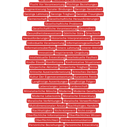
Flucht Vor Verantwortung
Flüchtige Beziehungen
Fragmentierung Sozialer Bindungen
Geistige Gesundheit
Geistige Lähmung
Geistige Trägheit
Geistige Traurigkeit
Gemeinschaft
Gesellschaftliche Herausforderungen
Gesellschaftliche Probleme
Gesellschaftliche Verantwortung
Gesundheit
Gesundheitsbewusstsein
Göttliche Güte
Griechisch
Herausforderungen
Historische Interpretationen
Ignoranz
Individuelle Verantwortung
Informationsgesellschaft
Informationsüberfluss
Innere Lähmung
Innerer Antrieb
Innovation
Inspirierende Umgebung
Intellektuelle Entwicklung
Intellektuelle Faulheit
Kindle Ebook
Komfortzone
Konfrontative Situationen
Körperliche Aktivität
Körperliche Trägheit
Kritik
Kritische Auseinandersetzung
Kritisches Denken
Kultur Der Eigenverantwortung
Kuratierte Feeds
Langfristige Auswirkungen
Langfristige Folgen
Lebenslanges Lernen
Leidenschaft
Mittelalterliche Mönche
Moderne
Moderne Gesellschaft
Moderne Lebensstile
Moralische Entwicklung
Moralische Verfehlungen
Moralische Verwerflichkeit
Multidimensionaler Ansatz
Nachhaltiges Handeln
Nachhaltigkeit
Nicht-kümmern
Nicht-sorgen
Oberflächliche Informationen
Oberflächliches Wissen
Oberflächlichkeit
Online-kommunikation
Persönliche Beziehungen
Persönliche Entwicklung