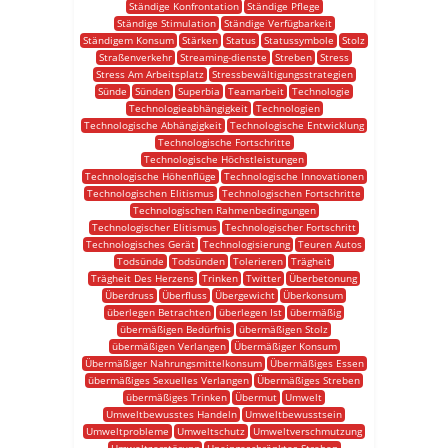
Ständige Konfrontation
Ständige Pflege
Ständige Stimulation
Ständige Verfügbarkeit
Ständigem Konsum
Stärken
Status
Statussymbole
Stolz
Straßenverkehr
Streaming-dienste
Streben
Stress
Stress Am Arbeitsplatz
Stressbewältigungsstrategien
Sünde
Sünden
Superbia
Teamarbeit
Technologie
Technologieabhängigkeit
Technologien
Technologische Abhängigkeit
Technologische Entwicklung
Technologische Fortschritte
Technologische Höchstleistungen
Technologische Höhenflüge
Technologische Innovationen
Technologischen Elitismus
Technologischen Fortschritte
Technologischen Rahmenbedingungen
Technologischer Elitismus
Technologischer Fortschritt
Technologisches Gerät
Technologisierung
Teuren Autos
Todsünde
Todsünden
Tolerieren
Trägheit
Trägheit Des Herzens
Trinken
Twitter
Überbetonung
Überdruss
Überfluss
Übergewicht
Überkonsum
überlegen Betrachten
überlegen Ist
übermäßig
übermäßigen Bedürfnis
übermäßigen Stolz
übermäßigen Verlangen
Übermäßiger Konsum
Übermäßiger Nahrungsmittelkonsum
Übermäßiges Essen
übermäßiges Sexuelles Verlangen
Übermäßiges Streben
übermäßiges Trinken
Übermut
Umwelt
Umweltbewusstes Handeln
Umweltbewusstsein
Umweltprobleme
Umweltschutz
Umweltverschmutzung