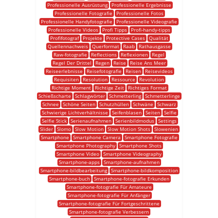
Professionelle Ausrüstung
Professionelle Ergebnisse
Professionelle Fotografie
Professionelle Fotos
Professionelle Handyfotografie
Professionelle Videografie
Professionelle Videos
Profi Tipps
Profi-handy-tipps
Profifotograf
Projekte
Protective Cases
Qualität
Quellennachweis
Querformat
Raab
Rathausgasse
Raw-fotografie
Reflections
Reflexionen
Regel
Regel Der Drittel
Regen
Reise
Reise Ans Meer
Reiseerlebnisse
Reisefotografie
Reisen
Reisevideos
Requisiten
Resolution
Ressource
Revolution
Richtige Moment
Richtige Zeit
Richtiges Format
Schießscharte
Schlagwörter
Schmetterling
Schmetterlinge
Schnee
Schöne Seiten
Schutzhüllen
Schwäne
Schwarz
Schwierige Lichtverhältnisse
Seifenblasen
Seiten
Selfie
Selfie Stick
Serienaufnahmen
Serienbildmodus
Settings
Slider
Slomo
Slow Motion
Slow Motion Shots
Slowenien
Smartphone
Smartphone Camera
Smartphone Fotografie
Smartphone Photography
Smartphone Shots
Smartphone Video
Smartphone Videography
Smartphone-apps
Smartphone-aufnahmen
Smartphone-bildbearbeitung
Smartphone-bildkomposition
Smartphone-buch
Smartphone-fotografie Erkunden
Smartphone-fotografie Für Amateure
Smartphone-fotografie Für Anfänger
Smartphone-fotografie Für Fortgeschrittene
Smartphone-fotografie Verbessern