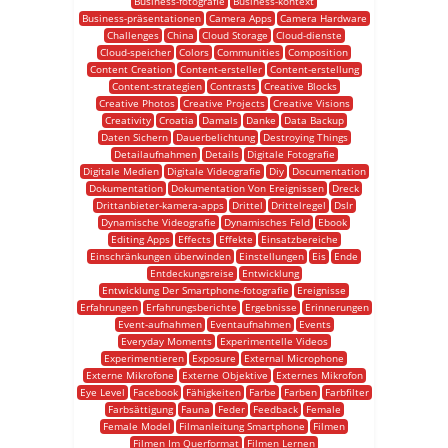
Business-fotografie
Business-kontext
Business-präsentationen
Camera Apps
Camera Hardware
Challenges
China
Cloud Storage
Cloud-dienste
Cloud-speicher
Colors
Communities
Composition
Content Creation
Content-ersteller
Content-erstellung
Content-strategien
Contrasts
Creative Blocks
Creative Photos
Creative Projects
Creative Visions
Creativity
Croatia
Damals
Danke
Data Backup
Daten Sichern
Dauerbelichtung
Destroying Things
Detailaufnahmen
Details
Digitale Fotografie
Digitale Medien
Digitale Videografie
Diy
Documentation
Dokumentation
Dokumentation Von Ereignissen
Dreck
Drittanbieter-kamera-apps
Drittel
Drittelregel
Dslr
Dynamische Videografie
Dynamisches Feld
Ebook
Editing Apps
Effects
Effekte
Einsatzbereiche
Einschränkungen überwinden
Einstellungen
Eis
Ende
Entdeckungsreise
Entwicklung
Entwicklung Der Smartphone-fotografie
Ereignisse
Erfahrungen
Erfahrungsberichte
Ergebnisse
Erinnerungen
Event-aufnahmen
Eventaufnahmen
Events
Everyday Moments
Experimentelle Videos
Experimentieren
Exposure
External Microphone
Externe Mikrofone
Externe Objektive
Externes Mikrofon
Eye Level
Facebook
Fähigkeiten
Farbe
Farben
Farbfilter
Farbsättigung
Fauna
Feder
Feedback
Female
Female Model
Filmanleitung Smartphone
Filmen
Filmen Im Querformat
Filmen Lernen