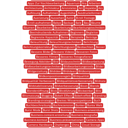
Apps Zur Nachbearbeitung
Aquarium
Ära
Arbeiten
Architecture
Architektur
Aristoteles
Art
Aspekte
Ass
Auflösung
Aufnahmen
Augenhöhe
Ausdrucksformen
Ausrüstung
Aussehen
Autor
B-roll Footage
B-roll-aufnahmen
Babys
Backup
Bale
Bau
Bäume
Bäumen
Bearbeiten
Bearbeitung
Bearbeitungstechniken
Beeindruckende Aufnahmen
Beginners
Begleiter
Begrenzte Kapazität
Beine
Beispiele
Beiträge
Beleuchtung
Beleuchtungstechniken
Belichtung
Belichtungskorrektur
Belichtungszeit
Beobachten
Besser
Bessere Bilder
Bessere Videos
Besseren Fotos
Besseres Filmen
Besseres Fotografieren
Bewegung Abbilden
Bild
Bildausschnitt
Bildbearbeitung
Bildbearbeitungstechniken
Bildbearbeitungstools
Bilder
Bildgestaltung
Bildidee
Bildideen
Bildkomposition
Bildkompositionsregeln
Bildqualität
Bildqualität Verbessern
Bildqualitätsverbesserung
Bildrate
Bildstabilisierung
Bildverbesserung
Bison
Blende
Blendenöffnung
Blick
Blickführung
Blickwinkel
Blitz
Blitznutzung
Blogging
Bokeh Effect
Bokeh-effekt
Branding
Branding-strategien
Breites Wissensspektrum
Buch
Buchbeschreibung
Buchrezension
Bunker
Bunte Welt
Burst Mode
Burst Shots
Business
Business-anwendung
Business-content-erstellung
Business-fotografie
Business-kontext
Business-präsentationen
Camera Apps
Camera Hardware
Challenges
China
Cloud Storage