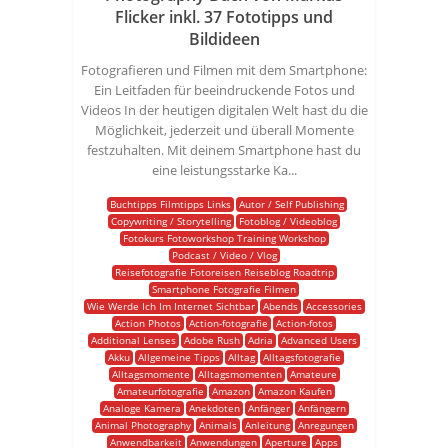
Flicker inkl. 37 Fototipps und
Bildideen
Fotografieren und Filmen mit dem Smartphone:
Ein Leitfaden für beeindruckende Fotos und
Videos In der heutigen digitalen Welt hast du die
Möglichkeit, jederzeit und überall Momente
festzuhalten. Mit deinem Smartphone hast du
eine leistungsstarke Ka...
Buchtipps Filmtipps Links
Autor / Self Publishing
Copywriting / Storytelling
Fotoblog / Videoblog
Fotokurs Fotoworkshop Training Workshop
Podcast / Video / Vlog
Reisefotografie Fotoreisen Reiseblog Roadtrip
Smartphone Fotografie Filmen
Wie Werde Ich Im Internet Sichtbar
Abends
Accessories
Action Photos
Action-fotografie
Action-fotos
Additional Lenses
Adobe Rush
Adria
Advanced Users
Akku
Allgemeine Tipps
Alltag
Alltagsfotografie
Alltagsmomente
Alltagsmomenten
Amateure
Amateurfotografie
Amazon
Amazon Kaufen
Analoge Kamera
Anekdoten
Anfänger
Anfängern
Animal Photography
Animals
Anleitung
Anregungen
Anwendbarkeit
Anwendungen
Aperture
Apps