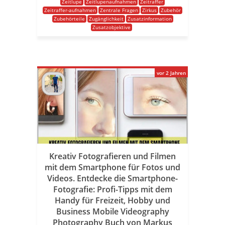
Zeitlupe
Zeitlupenaufnahmen
Zeitraffer
Zeitraffer-aufnahmen
Zentrale Fragen
Zirkus
Zubehör
Zubehörteile
Zugänglichkeit
Zusatzinformation
Zusatzobjektive
vor 2 Jahren
Kreativ Fotografieren und Filmen
mit dem Smartphone für Fotos und
Videos. Entdecke die Smartphone-
Fotografie: Profi-Tipps mit dem
Handy für Freizeit, Hobby und
Business Mobile Videography
Photography Buch von Markus