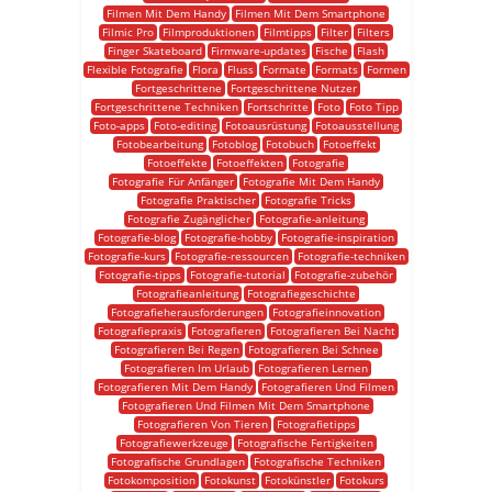
Filmen Mit Dem Handy
Filmen Mit Dem Smartphone
Filmic Pro
Filmproduktionen
Filmtipps
Filter
Filters
Finger Skateboard
Firmware-updates
Fische
Flash
Flexible Fotografie
Flora
Fluss
Formate
Formats
Formen
Fortgeschrittene
Fortgeschrittene Nutzer
Fortgeschrittene Techniken
Fortschritte
Foto
Foto Tipp
Foto-apps
Foto-editing
Fotoausrüstung
Fotoausstellung
Fotobearbeitung
Fotoblog
Fotobuch
Fotoeffekt
Fotoeffekte
Fotoeffekten
Fotografie
Fotografie Für Anfänger
Fotografie Mit Dem Handy
Fotografie Praktischer
Fotografie Tricks
Fotografie Zugänglicher
Fotografie-anleitung
Fotografie-blog
Fotografie-hobby
Fotografie-inspiration
Fotografie-kurs
Fotografie-ressourcen
Fotografie-techniken
Fotografie-tipps
Fotografie-tutorial
Fotografie-zubehör
Fotografieanleitung
Fotografiegeschichte
Fotografieherausforderungen
Fotografieinnovation
Fotografiepraxis
Fotografieren
Fotografieren Bei Nacht
Fotografieren Bei Regen
Fotografieren Bei Schnee
Fotografieren Im Urlaub
Fotografieren Lernen
Fotografieren Mit Dem Handy
Fotografieren Und Filmen
Fotografieren Und Filmen Mit Dem Smartphone
Fotografieren Von Tieren
Fotografietipps
Fotografiewerkzeuge
Fotografische Fertigkeiten
Fotografische Grundlagen
Fotografische Techniken
Fotokomposition
Fotokunst
Fotokünstler
Fotokurs