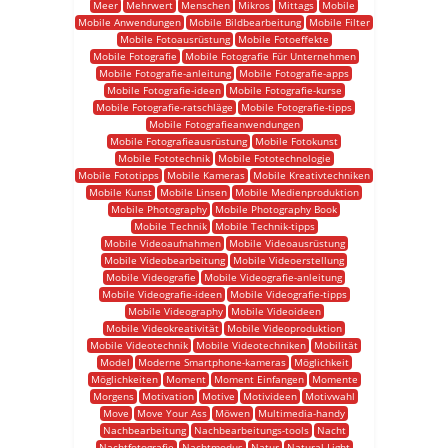
Meer
Mehrwert
Menschen
Mikros
Mittags
Mobile
Mobile Anwendungen
Mobile Bildbearbeitung
Mobile Filter
Mobile Fotoausrüstung
Mobile Fotoeffekte
Mobile Fotografie
Mobile Fotografie Für Unternehmen
Mobile Fotografie-anleitung
Mobile Fotografie-apps
Mobile Fotografie-ideen
Mobile Fotografie-kurse
Mobile Fotografie-ratschläge
Mobile Fotografie-tipps
Mobile Fotografieanwendungen
Mobile Fotografieausrüstung
Mobile Fotokunst
Mobile Fototechnik
Mobile Fototechnologie
Mobile Fototipps
Mobile Kameras
Mobile Kreativtechniken
Mobile Kunst
Mobile Linsen
Mobile Medienproduktion
Mobile Photography
Mobile Photography Book
Mobile Technik
Mobile Technik-tipps
Mobile Videoaufnahmen
Mobile Videoausrüstung
Mobile Videobearbeitung
Mobile Videoerstellung
Mobile Videografie
Mobile Videografie-anleitung
Mobile Videografie-ideen
Mobile Videografie-tipps
Mobile Videography
Mobile Videoideen
Mobile Videokreativität
Mobile Videoproduktion
Mobile Videotechnik
Mobile Videotechniken
Mobilität
Model
Moderne Smartphone-kameras
Möglichkeit
Möglichkeiten
Moment
Moment Einfangen
Momente
Morgens
Motivation
Motive
Motivideen
Motivwahl
Move
Move Your Ass
Möwen
Multimedia-handy
Nachbearbeitung
Nachbearbeitungs-tools
Nacht
Nachtfotografie
Nachtmodus
Natur
Natural Light