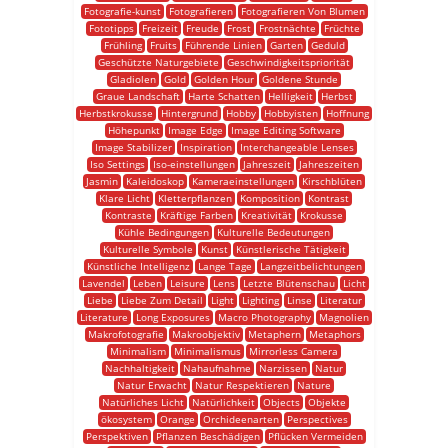
Fotografie-kunst
Fotografieren
Fotografieren Von Blumen
Fototipps
Freizeit
Freude
Frost
Frostnächte
Früchte
Frühling
Fruits
Führende Linien
Garten
Geduld
Geschützte Naturgebiete
Geschwindigkeitspriorität
Gladiolen
Gold
Golden Hour
Goldene Stunde
Graue Landschaft
Harte Schatten
Helligkeit
Herbst
Herbstkrokusse
Hintergrund
Hobby
Hobbyisten
Hoffnung
Höhepunkt
Image Edge
Image Editing Software
Image Stabilizer
Inspiration
Interchangeable Lenses
Iso Settings
Iso-einstellungen
Jahreszeit
Jahreszeiten
Jasmin
Kaleidoskop
Kameraeinstellungen
Kirschblüten
Klare Licht
Kletterpflanzen
Komposition
Kontrast
Kontraste
Kräftige Farben
Kreativität
Krokusse
Kühle Bedingungen
Kulturelle Bedeutungen
Kulturelle Symbole
Kunst
Künstlerische Tätigkeit
Künstliche Intelligenz
Lange Tage
Langzeitbelichtungen
Lavendel
Leben
Leisure
Lens
Letzte Blütenschau
Licht
Liebe
Liebe Zum Detail
Light
Lighting
Linse
Literatur
Literature
Long Exposures
Macro Photography
Magnolien
Makrofotografie
Makroobjektiv
Metaphern
Metaphors
Minimalism
Minimalismus
Mirrorless Camera
Nachhaltigkeit
Nahaufnahme
Narzissen
Natur
Natur Erwacht
Natur Respektieren
Nature
Natürliches Licht
Natürlichkeit
Objects
Objekte
ökosystem
Orange
Orchideenarten
Perspectives
Perspektiven
Pflanzen Beschädigen
Pflücken Vermeiden