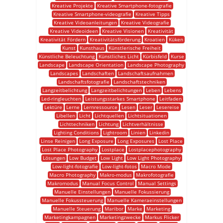
Kreative Projekte
Kreative Smartphone-fotografie
Kreative Smartphone-videografie
Kreative Tipps
Kreative Videoanleitungen
Kreative Videografie
Kreative Videoideen
Kreative Visionen
Kreativität
Kreativität Fördern
Kreativitätsförderung
Kroatien
Küken
Kunst
Kunsthaus
Künstlerische Freiheit
Künstliche Beleuchtung
Künstliches Licht
Kürbisfeld
Kurse
Landscape
Landscape Orientation
Landscape Photography
Landscapes
Landschaften
Landschaftsaufnahmen
Landschaftsfotografie
Landschaftstechniken
Langzeitbelichtung
Langzeitbelichtungen
Leben
Lebens
Led-ringleuchten
Leistungsstarkes Smartphone
Leitfaden
Lektüre
Lerne
Lernressource
Lesen
Leser
Lesereise
Libellen
Licht
Lichtquellen
Lichtsituationen
Lichttechniken
Lichtung
Lichtverhältnisse
Lighting Conditions
Lightroom
Linien
Linkedin
Linse Reinigen
Long Exposure
Long Exposures
Lost Place
Lost Place Photography
Lostplace
Lostplacephotography
Lösungen
Low Budget
Low Light
Low Light Photography
Low-light-fotografie
Low-light-fotos
Macro Mode
Macro Photography
Makro-modus
Makrofotografie
Makromodus
Manual Focus Control
Manual Settings
Manuelle Einstellungen
Manuelle Fokussierung
Manuelle Fokussteuerung
Manuelle Kameraeinstellungen
Manuelle Steuerung
Maribor
Marke
Marketing
Marketingkampagnen
Marketingzwecke
Markus Flicker