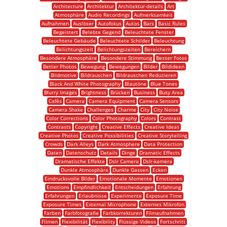
Architecture
Architektur
Architektur-details
Art
Atmosphäre
Audio Recordings
Aufmerksamkeit
Aufnahmen
Auslöser
Autofokus
Autos
Bars
Basic Rules
Begeistert
Belebte Gegend
Beleuchtete Fenster
Beleuchtete Gebäude
Beleuchtete Schilder
Beleuchtung
Belichtungszeit
Belichtungszeiten
Bereichern
Besondere Atmosphäre
Besondere Stimmung
Besser Fotos
Better Photos
Bewegung
Bewegungen
Bilder
Bildideen
Bildmotive
Bildrauschen
Bildrauschen Reduzieren
Black And White Photography
Blautöne
Blue Tones
Blurry Images
Brightness
Brücken
Business
Busy Area
Cafés
Camera
Camera Equipment
Camera Sensors
Camera Shake
Challenges
Charme
City
City Noise
Color Corrections
Color Photography
Colors
Contrast
Contrasts
Copyright
Creative Effects
Creative Ideas
Creative Photos
Creative Possibilities
Creative Storytelling
Crowds
Dark Alleys
Dark Atmosphere
Data Protection
Daten
Datenschutz
Details
Dinge
Dramatic Effects
Dramatische Effekte
Dslr Camera
Dslr-kamera
Dunkle Atmosphäre
Dunkle Gassen
Ecken
Eindrucksvolle Bilder
Emotionale Momente
Emotionen
Emotions
Empfindlichkeit
Entscheidungen
Erfahrung
Erfahrungen
Erlaubnisse
Experimente
Exposure Time
Exposure Times
External Microphone
Externes Mikrofon
Farben
Farbfotografie
Farbkorrekturen
Filmaufnahmen
Filmen
Flexibilität
Flexibility
Flüssige Videos
Fortschritt