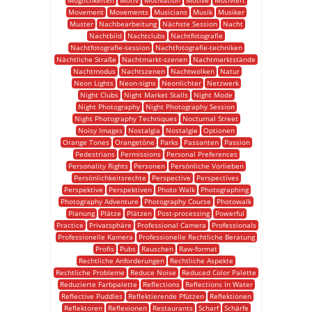
Möglichkeiten
Motiv
Motivation
Motive
Motiviert
Movement
Movements
Musicians
Musik
Musiker
Muster
Nachbearbeitung
Nächste Session
Nacht
Nachtbild
Nachtclubs
Nachtfotografie
Nachtfotografie-session
Nachtfotografie-techniken
Nächtliche Straße
Nachtmarkt-szenen
Nachtmarktstände
Nachtmodus
Nachtszenen
Nachtwolken
Natur
Neon Lights
Neon-signs
Neonlichter
Netzwerk
Night Clubs
Night Market Stalls
Night Mode
Night Photography
Night Photography Session
Night Photography Techniques
Nocturnal Street
Noisy Images
Nostalgia
Nostalgie
Optionen
Orange Tones
Orangetöne
Parks
Passanten
Passion
Pedestrians
Permissions
Personal Preferences
Personality Rights
Personen
Persönliche Vorlieben
Persönlichkeitsrechte
Perspective
Perspectives
Perspektive
Perspektiven
Photo Walk
Photographing
Photography Adventure
Photography Course
Photowalk
Planung
Plätze
Plätzen
Post-processing
Powerful
Practice
Privatsphäre
Professional Camera
Professionals
Professionelle Kamera
Professionelle Rechtliche Beratung
Profis
Pubs
Rauschen
Raw-format
Rechtliche Anforderungen
Rechtliche Aspekte
Rechtliche Probleme
Reduce Noise
Reduced Color Palette
Reduzierte Farbpalette
Reflections
Reflections In Water
Reflective Puddles
Reflektierende Pfützen
Reflektionen
Reflektoren
Reflexionen
Restaurants
Scharf
Schärfe