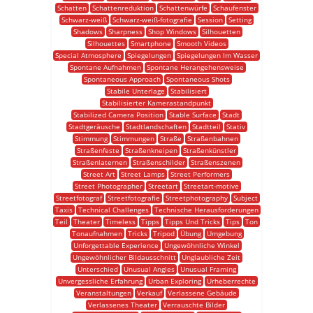
Schatten
Schattenreduktion
Schattenwürfe
Schaufenster
Schwarz-weiß
Schwarz-weiß-fotografie
Session
Setting
Shadows
Sharpness
Shop Windows
Silhouetten
Silhouettes
Smartphone
Smooth Videos
Special Atmosphere
Spiegelungen
Spiegelungen Im Wasser
Spontane Aufnahmen
Spontane Herangehensweise
Spontaneous Approach
Spontaneous Shots
Stabile Unterlage
Stabilisiert
Stabilisierter Kamerastandpunkt
Stabilized Camera Position
Stable Surface
Stadt
Stadtgeräusche
Stadtlandschaften
Stadtteil
Stativ
Stimmung
Stimmungen
Straße
Straßenbahnen
Straßenfeste
Straßenkneipen
Straßenkünstler
Straßenlaternen
Straßenschilder
Straßenszenen
Street Art
Street Lamps
Street Performers
Street Photographer
Streetart
Streetart-motive
Streetfotograf
Streetfotografie
Streetphotography
Subject
Taxis
Technical Challenges
Technische Herausforderungen
Teil
Theater
Timeless
Tipps
Tipps Und Tricks
Tips
Ton
Tonaufnahmen
Tricks
Tripod
Übung
Umgebung
Unforgettable Experience
Ungewöhnliche Winkel
Ungewöhnlicher Bildausschnitt
Unglaubliche Zeit
Unterschied
Unusual Angles
Unusual Framing
Unvergessliche Erfahrung
Urban Exploring
Urheberrechte
Veranstaltungen
Verkauf
Verlassene Gebäude
Verlassenes Theater
Verrauschte Bilder