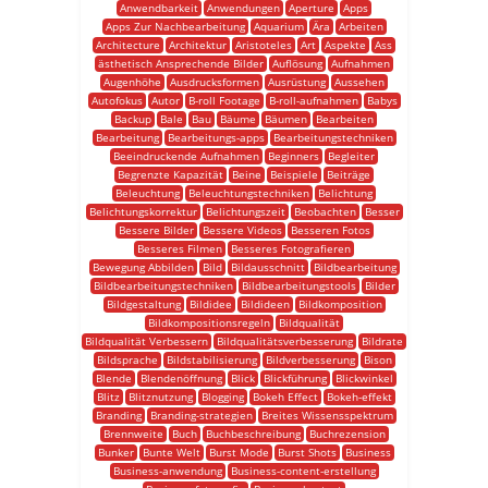
Anwendbarkeit
Anwendungen
Aperture
Apps
Apps Zur Nachbearbeitung
Aquarium
Ära
Arbeiten
Architecture
Architektur
Aristoteles
Art
Aspekte
Ass
ästhetisch Ansprechende Bilder
Auflösung
Aufnahmen
Augenhöhe
Ausdrucksformen
Ausrüstung
Aussehen
Autofokus
Autor
B-roll Footage
B-roll-aufnahmen
Babys
Backup
Bale
Bau
Bäume
Bäumen
Bearbeiten
Bearbeitung
Bearbeitungs-apps
Bearbeitungstechniken
Beeindruckende Aufnahmen
Beginners
Begleiter
Begrenzte Kapazität
Beine
Beispiele
Beiträge
Beleuchtung
Beleuchtungstechniken
Belichtung
Belichtungskorrektur
Belichtungszeit
Beobachten
Besser
Bessere Bilder
Bessere Videos
Besseren Fotos
Besseres Filmen
Besseres Fotografieren
Bewegung Abbilden
Bild
Bildausschnitt
Bildbearbeitung
Bildbearbeitungstechniken
Bildbearbeitungstools
Bilder
Bildgestaltung
Bildidee
Bildideen
Bildkomposition
Bildkompositionsregeln
Bildqualität
Bildqualität Verbessern
Bildqualitätsverbesserung
Bildrate
Bildsprache
Bildstabilisierung
Bildverbesserung
Bison
Blende
Blendenöffnung
Blick
Blickführung
Blickwinkel
Blitz
Blitznutzung
Blogging
Bokeh Effect
Bokeh-effekt
Branding
Branding-strategien
Breites Wissensspektrum
Brennweite
Buch
Buchbeschreibung
Buchrezension
Bunker
Bunte Welt
Burst Mode
Burst Shots
Business
Business-anwendung
Business-content-erstellung