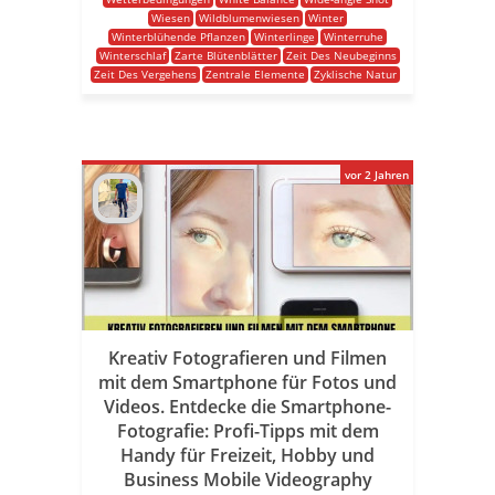
Wiesen
Wildblumenwiesen
Winter
Winterblühende Pflanzen
Winterlinge
Winterruhe
Winterschlaf
Zarte Blütenblätter
Zeit Des Neubeginns
Zeit Des Vergehens
Zentrale Elemente
Zyklische Natur
vor 2 Jahren
Kreativ Fotografieren und Filmen
mit dem Smartphone für Fotos und
Videos. Entdecke die Smartphone-
Fotografie: Profi-Tipps mit dem
Handy für Freizeit, Hobby und
Business Mobile Videography