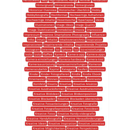
Herbstwald
Heu
High Dynamic Range
Himmel
Hinsetzen
Hintergrund
Hintergründe
Hintergrunds
Historical Overview
Historischer Überblick
Hobby
Hobbyfotografie
Hochformat
Hochwertige Aufnahmen
Hochwertige Inhalte
Hosentasche
Hyperlapse
Ideen
Illustrationen
Image Ideas
Image Quality
Image Stabilization
Immobilien
Imovie
Impression
Impressum
Improve Smartphone Photography
Influencer
Infos
Inhalt
Inhalte
Inhaltsverzeichnis
Inspiration
Inspirationen
Inspirierende Inhalte
Inspirierende Projekte
Instagram
Internet
Ios
Iphone
Iso
Iso-einstellungen
Isola
Izola
Kaffee
Kamera
Kamera-app
Kamera-apps
Kamera-einstellungen
Kamera-hardware
Kamera-tool
Kameraausrüstung
Kameraeinstellungen
Kameras
Kamerazubehör
Kapitel
Kategorie
Kaufen
Kenntnisse
Kinder
Kinder Fotografieren
Kindle
Kindle Ebook
Kinemaster
Können
Kontext
Kontrast
Kontraste
Kornfeld
Kreativ
Kreative
Kreative Ansätze
Kreative Ausdrucksformen
Kreative Ausdrucksmittel
Kreative Bildideen
Kreative Bildkomposition
Kreative Blockaden
Kreative Blockaden überwinden
Kreative Fotoanleitungen
Kreative Fotografie
Kreative Fotografieprojekte
Kreative Fotoideen
Kreative Fotos
Kreative Handy-videografie
Kreative Handyfotografie
Kreative Herausforderungen
Kreative Ideen
Kreative Inspiration
Kreative Lesereise
Kreative Möglichkeiten
Kreative Perspektiven