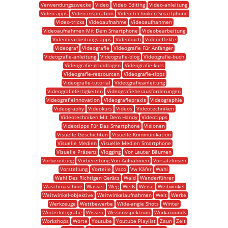
Verwendungszwecke
Video
Video Editing
Video-anleitung
Video-apps
Video-inspiration
Video-techniken Smartphone
Video-tricks
Videoaufnahme
Videoaufnahmen
Videoaufnahmen Mit Dem Smartphone
Videobearbeitung
Videobearbeitungs-apps
Videobuch
Videoeffekte
Videograf
Videografie
Videografie Für Anfänger
Videografie-anleitung
Videografie-blog
Videografie-buch
Videografie-grundlagen
Videografie-kurs
Videografie-ressourcen
Videografie-tipps
Videografie-tutorial
Videografieanleitung
Videografiefertigkeiten
Videografieherausforderungen
Videografieinnovation
Videografiepraxis
Videographie
Videography
Videokurs
Videos
Videotechniken
Videotechniken Mit Dem Handy
Videotipps
Videotipps Für Das Smartphone
Visionen
Visuelle Geschichten
Visuelle Kommunikation
Visuelle Medien
Visuelle Medien Smartphone
Visuelle Präsenz
Vlogging
Vor Lauter Bäumen
Vorbereitung
Vorbereitung Von Aufnahmen
Vorsatzlinsen
Vorstellung
Vorteile
Vsco
Vw Käfer
Wahl
Wahl Des Richtigen Geräts
Wald
Wanderführer
Waschmaschine
Wasser
Weg
Weiß
Weise
Weitwinkel
Weitwinkel-objektive
Weitwinkelaufnahmen
Welt
Werke
Werkzeuge
Wettbewerbe
Wide-angle Shots
Winter
Winterfotografie
Wissen
Wissensspektrum
Workarounds
Workshops
Worte
Youtube
Youtube Playlist
Zaun
Zeit