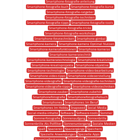
Smartphone-fotografie-anleitung
Smartphone-fotografie-buch
Smartphone-fotografie-kurse
Smartphone-fotografie-ratgeber
Smartphone-fotografie-techniken
Smartphone-fotografie-tipps
Smartphone-fotografie-tools
Smartphone-fotografie-tricks
Smartphone-fotografie-workshops
Smartphone-fototechniken
Smartphone-gimbal
Smartphone-kamera
Smartphone-kamera Optimal Nutzen
Smartphone-kamerafunktionen
Smartphone-kameras
Smartphone-kameratechnik
Smartphone-kameratechnologie
Smartphone-kreativität
Smartphone-kreativprojekte
Smartphone-objektive
Smartphone-technologie
Smartphone-video-bearbeitung
Smartphone-video-tipps
Smartphone-videoerstellung
Smartphone-videografie
Smartphone-videografie-techniken
Smartphone-videografie-tipps
Smartphone-videotechniken
Smartphone-zauber
Smartphone-zubehör
Smartphonefotografie
Smartphonefotografiebuch
Smartphones
Smartphones Im Beruf
Smartphones Im Hobby
Snapseed
Social Media
Social-media-inhalte
Software
Software-tools
Sommer
Sommerfotografie
Sonnenaufgang
Sonnenbrille
Sonnenbrille Als Polfilter
Sonnenuntergang
Soziale Medien
Spaß
Spazieren
Spaziergänge
Speichern
Spezielle Anwendungen
Spezielle Apps
Spiegelreflexkamera
Spiegelung
Spiegelungen