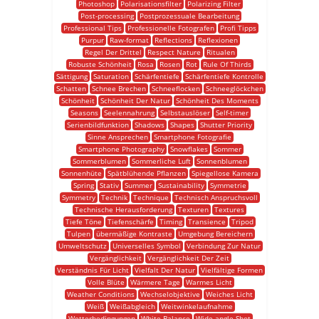
Photoshop
Polarisationsfilter
Polarizing Filter
Post-processing
Postprozessuale Bearbeitung
Professional Tips
Professionelle Fotografen
Profi Tipps
Purpur
Raw-format
Reflections
Reflexionen
Regel Der Drittel
Respect Nature
Ritualen
Robuste Schönheit
Rosa
Rosen
Rot
Rule Of Thirds
Sättigung
Saturation
Schärfentiefe
Schärfentiefe Kontrolle
Schatten
Schnee Brechen
Schneeflocken
Schneeglöckchen
Schönheit
Schönheit Der Natur
Schönheit Des Moments
Seasons
Seelennahrung
Selbstauslöser
Self-timer
Serienbildfunktion
Shadows
Shapes
Shutter Priority
Sinne Ansprechen
Smartphone Fotografie
Smartphone Photography
Snowflakes
Sommer
Sommerblumen
Sommerliche Luft
Sonnenblumen
Sonnenhüte
Spätblühende Pflanzen
Spiegellose Kamera
Spring
Stativ
Summer
Sustainability
Symmetrie
Symmetry
Technik
Technique
Technisch Anspruchsvoll
Technische Herausforderung
Texturen
Textures
Tiefe Töne
Tiefenschärfe
Timing
Transience
Tripod
Tulpen
übermäßige Kontraste
Umgebung Bereichern
Umweltschutz
Universelles Symbol
Verbindung Zur Natur
Vergänglichkeit
Vergänglichkeit Der Zeit
Verständnis Für Licht
Vielfalt Der Natur
Vielfältige Formen
Volle Blüte
Wärmere Tage
Warmes Licht
Weather Conditions
Wechselobjektive
Weiches Licht
Weiß
Weißabgleich
Weitwinkelaufnahme
Wetterbedingungen
White Balance
Wide-angle Shot