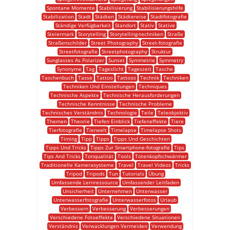
Spontane Momente
Stabilisierung
Stabilisierungshilfe
Stabilization
Stadt
Städten
Städtereise
Stadtfotografie
Ständige Verfügbarkeit
Standort
Stativ
Stative
Steiermark
Storytelling
Storytelling-techniken
Straße
Straßenschilder
Street Photography
Street-fotografie
Streetfotografie
Streetphotography
Struktur
Sunglasses As Polarizer
Sunset
Symmetrie
Symmetry
Synonyme
Tag
Tageslicht
Tageszeit
Tasche
Taschenbuch
Tasse
Tattoo
Tattoos
Technik
Techniken
Techniken Und Einstellungen
Techniques
Technische Aspekte
Technische Herausforderungen
Technische Kenntnisse
Technische Probleme
Technisches Verständnis
Technologie
Teile
Teleobjektiv
Themen
Theorie
Tiefen Einblick
Tiefeneffekte
Tiere
Tierfotografie
Tierwelt
Timelapse
Timelapse Shots
Timing
Tipp
Tipps
Tipps Und Geschichten
Tipps Und Tricks
Tipps Zur Smartphone-fotografie
Tips
Tips And Tricks
Tonqualität
Tools
Totenkopfschwärmer
Traditionelle Kamerasysteme
Travel
Travel Videos
Tricks
Tripod
Tripods
Tun
Tutorials
Übung
Umfassende Lernressource
Umfassender Leitfaden
Unsicherheit
Unternehmen
Unterwasser
Unterwasserfotografie
Unterwasserfotos
Urlaub
Verbessern
Verbesserung
Verbesserungen
Verschiedene Fotoeffekte
Verschiedene Situationen
Verständnis
Verwacklungen Vermeiden
Verwendung