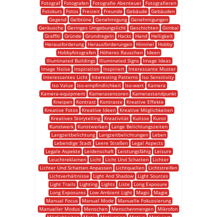
Fotograf
Fotografen
Fotografie Abenteuer
Fotografieren
Fotokurs
Fotos
Freizeit
Freunde
Gebäude
Gebäuden
Gegend
Gelbtöne
Genehmigung
Genehmigungen
Geräusche
Geringes Umgebungslicht
Geschichten
Gimbal
Graffiti
Gründe
Grundregeln
Hacks
Hand
Helligkeit
Herausforderung
Herausforderungen
Himmel
Hobby
Hobbyfotografen
Höheres Rauschen
Ideen
Illuminated Buildings
Illuminated Signs
Image Ideas
Image Noise
Inspiration
Inspiriert
Interessante Muster
Interessantes Licht
Interesting Patterns
Iso Sensitivity
Iso Value
Iso-empfindlichkeit
Iso-wert
Kamera
Kamera-equipment
Kamerasensoren
Kamerastandpunkt
Kneipen
Kontrast
Kontraste
Kreative Effekte
Kreative Fotos
Kreative Ideen
Kreative Möglichkeiten
Kreatives Storytelling
Kreativität
Kulisse
Kunst
Kunstwerk
Kunstwerken
Lange Belichtungszeiten
Langzeitbelichtung
Langzeitbelichtungen
Leben
Lebendige Stadt
Leere Straßen
Legal Aspects
Legale Aspekte
Leidenschaft
Leistungsfähig
Leisure
Leuchtreklamen
Licht
Licht Und Schatten
Lichter
Lichter Und Schatten Anpassen
Lichtquellen
Lichtstreifen
Lichtverhältnisse
Light And Shadow
Light Sources
Light Trails
Lighting
Lights
Liste
Long Exposure
Long Exposures
Low Ambient Light
Magic
Magie
Manual Focus
Manual Mode
Manuelle Fokussierung
Manueller Modus
Menschen
Menschenmengen
Mikrofon