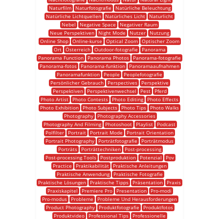
Naturfilm
Naturfotografie
Natürliche Beleuchtung
Natürliche Lichtquellen
Natürliches Licht
Naturlicht
Nebel
Negative Space
Negativer Raum
Neue Perspektiven
Night Mode
Nutzer
Nutzung
Online Shop
Online-kurse
Optical Zoom
Optischer Zoom
Ort
Österreich
Outdoor-fotografie
Panorama
Panorama Function
Panorama Photos
Panorama-fotografie
Panorama-fotos
Panorama-funktion
Panoramaaufnahmen
Panoramafunktion
People
Peoplefotografie
Persönlicher Gebrauch
Perspectives
Perspektive
Perspektiven
Perspektivenwechsel
Pest
Pferd
Photo Artist
Photo Contests
Photo Editing
Photo Effects
Photo Exhibition
Photo Subjects
Photo Tips
Photo Walks
Photography
Photography Accessories
Photography And Filming
Photoshoot
Playlist
Podcast
Polfilter
Portrait
Portrait Mode
Portrait Orientation
Portrait Photography
Porträtfotografie
Porträtmodus
Porträts
Porträttechniken
Post-processing
Post-processing Tools
Postproduktion
Potenzial
Pov
Practice
Praktikabilität
Praktische Anleitungen
Praktische Anwendung
Praktische Fotografie
Praktische Lösungen
Praktische Tipps
Präsentation
Praxis
Praxiskapitel
Premiere Pro
Presentation
Pro-modi
Pro-modus
Probleme
Probleme Und Herausforderungen
Product Photography
Produktfotografie
Produktfotos
Produktvideo
Professional Tips
Professionelle