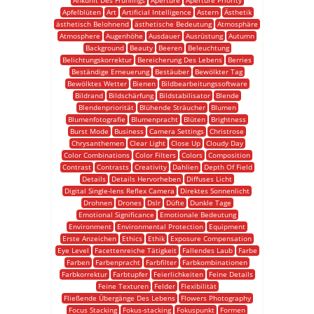
Ankunft Des Frühlings
Aperture
Aperture Priority
Apfelblüten
Art
Artificial Intelligence
Astern
Ästhetik
ästhetisch Belohnend
ästhetische Bedeutung
Atmosphäre
Atmosphere
Augenhöhe
Ausdauer
Ausrüstung
Autumn
Background
Beauty
Beeren
Beleuchtung
Belichtungskorrektur
Bereicherung Des Lebens
Berries
Beständige Erneuerung
Bestäuber
Bewölkter Tag
Bewölktes Wetter
Bienen
Bildbearbeitungssoftware
Bildrand
Bildschärfung
Bildstabilisator
Blende
Blendenpriorität
Blühende Sträucher
Blumen
Blumenfotografie
Blumenpracht
Blüten
Brightness
Burst Mode
Business
Camera Settings
Christrose
Chrysanthemen
Clear Light
Close Up
Cloudy Day
Color Combinations
Color Filters
Colors
Composition
Contrast
Contrasts
Creativity
Dahlien
Depth Of Field
Details
Details Hervorheben
Diffuses Licht
Digital Single-lens Reflex Camera
Direktes Sonnenlicht
Drohnen
Drones
Dslr
Düfte
Dunkle Tage
Emotional Significance
Emotionale Bedeutung
Environment
Environmental Protection
Equipment
Erste Anzeichen
Ethics
Ethik
Exposure Compensation
Eye Level
Facettenreiche Tätigkeit
Fallendes Laub
Farbe
Farben
Farbenpracht
Farbfilter
Farbkombinationen
Farbkorrektur
Farbtupfer
Feierlichkeiten
Feine Details
Feine Texturen
Felder
Flexibilität
Fließende Übergänge Des Lebens
Flowers Photography
Focus Stacking
Fokus-stacking
Fokuspunkt
Formen