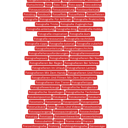
Fortschritte
Foto
Foto Tipp
Foto-apps
Foto-editing
Fotoausrüstung
Fotoausstellung
Fotobearbeitung
Fotoblog
Fotobuch
Fotoeffekt
Fotoeffekte
Fotoeffekten
Fotografie
Fotografie Für Anfänger
Fotografie Praktischer
Fotografie Tricks
Fotografie Zugänglicher
Fotografie-anleitung
Fotografie-blog
Fotografie-hobby
Fotografie-inspiration
Fotografie-kurs
Fotografie-ressourcen
Fotografie-techniken
Fotografie-tipps
Fotografie-tutorial
Fotografie-zubehör
Fotografieanleitung
Fotografiegeschichte
Fotografieherausforderungen
Fotografieinnovation
Fotografiepraxis
Fotografieren
Fotografieren Bei Nacht
Fotografieren Bei Regen
Fotografieren Bei Schnee
Fotografieren Im Urlaub
Fotografieren Lernen
Fotografieren Mit Dem Handy
Fotografieren Und Filmen
Fotografieren Und Filmen Mit Dem Smartphone
Fotografieren Von Tieren
Fotografietipps
Fotografiewerkzeuge
Fotografische Fertigkeiten
Fotografische Grundlagen
Fotografische Techniken
Fotokomposition
Fotokunst
Fotokünstler
Fotokurs
Fotomotiv
Fotomotive
Fotoprojekt
Fotoprojekte
Fotorucksack
Fotos
Fotos Und Videos
Fotoshooting
Fotospaziergang
Fotospaziergänge
Fototechniken
Fototipp
Fototipps
Fotowettbewerbe
Fotoworkshops
Fotozubehör
Fragen
Frame-rate
Freizeit
Freizeitfotografie
Frühling
Frühlingsfotografie
Gänsesäger