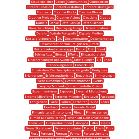
Cloud-speicher
Colors
Communities
Composition
Content Creation
Content-erstellung
Content-strategien
Contrasts
Creative Blocks
Creative Photos
Creative Projects
Creative Visions
Creativity
Croatia
Damals
Danke
Data Backup
Daten Sichern
Dauerbelichtung
Destroying Things
Detailaufnahmen
Details
Digitale Fotografie
Digitale Medien
Digitale Videografie
Diy
Documentation
Dokumentation
Dokumentation Von Ereignissen
Dreck
Drittanbieter-kamera-apps
Drittel
Dslr
Ebook
Editing Apps
Effects
Effekte
Einsatzbereiche
Einschränkungen überwinden
Einstellungen
Eis
Ende
Entdeckungsreise
Entwicklung
Entwicklung Der Smartphone-fotografie
Ereignisse
Erfahrungen
Erfahrungsberichte
Ergebnisse
Erinnerungen
Event-aufnahmen
Eventaufnahmen
Events
Everyday Moments
Experimentelle Videos
Experimentieren
Exposure
External Microphone
Externe Mikrofone
Externes Mikrofon
Eye Level
Facebook
Fähigkeiten
Farbe
Farben
Farbfilter
Fauna
Feder
Feedback
Female
Female Model
Filmanleitung Smartphone
Filmen
Filmen Lernen
Filmen Mit Dem Handy
Filmen Mit Dem Smartphone
Filmic Pro
Filmproduktionen
Filmtipps
Filter
Filters
Finger Skateboard
Firmware-updates
Fische
Flash
Flora
Fluss
Formate
Formats
Formen
Fortgeschrittene
Fortgeschrittene Nutzer
Fortgeschrittene Techniken