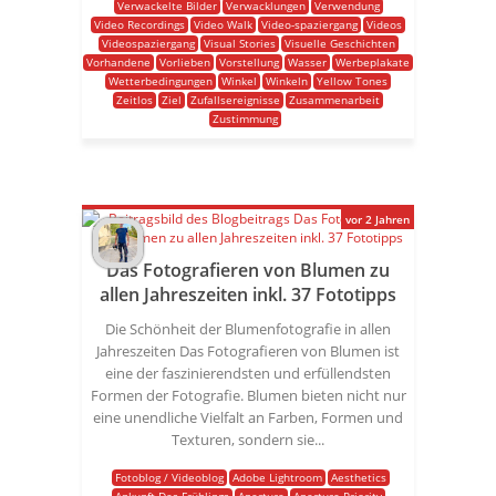
Verwackelte Bilder
Verwacklungen
Verwendung
Video Recordings
Video Walk
Video-spaziergang
Videos
Videospaziergang
Visual Stories
Visuelle Geschichten
Vorhandene
Vorlieben
Vorstellung
Wasser
Werbeplakate
Wetterbedingungen
Winkel
Winkeln
Yellow Tones
Zeitlos
Ziel
Zufallsereignisse
Zusammenarbeit
Zustimmung
vor 2 Jahren
Das Fotografieren von Blumen zu
allen Jahreszeiten inkl. 37 Fototipps
Die Schönheit der Blumenfotografie in allen
Jahreszeiten Das Fotografieren von Blumen ist
eine der faszinierendsten und erfüllendsten
Formen der Fotografie. Blumen bieten nicht nur
eine unendliche Vielfalt an Farben, Formen und
Texturen, sondern sie...
Fotoblog / Videoblog
Adobe Lightroom
Aesthetics