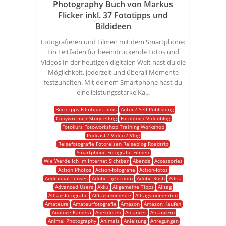
Photography Buch von Markus
Flicker inkl. 37 Fototipps und
Bildideen
Fotografieren und Filmen mit dem Smartphone:
Ein Leitfaden für beeindruckende Fotos und
Videos In der heutigen digitalen Welt hast du die
Möglichkeit, jederzeit und überall Momente
festzuhalten. Mit deinem Smartphone hast du
eine leistungsstarke Ka...
Buchtipps Filmtipps Links
Autor / Self Publishing
Copywriting / Storytelling
Fotoblog / Videoblog
Fotokurs Fotoworkshop Training Workshop
Podcast / Video / Vlog
Reisefotografie Fotoreisen Reiseblog Roadtrip
Smartphone Fotografie Filmen
Wie Werde Ich Im Internet Sichtbar
Abends
Accessories
Action Photos
Action-fotografie
Action-fotos
Additional Lenses
Adobe Lightroom
Adobe Rush
Adria
Advanced Users
Akku
Allgemeine Tipps
Alltag
Alltagsfotografie
Alltagsmomente
Alltagsmomenten
Amateure
Amateurfotografie
Amazon
Amazon Kaufen
Analoge Kamera
Anekdoten
Anfänger
Anfängern
Animal Photography
Animals
Anleitung
Anregungen