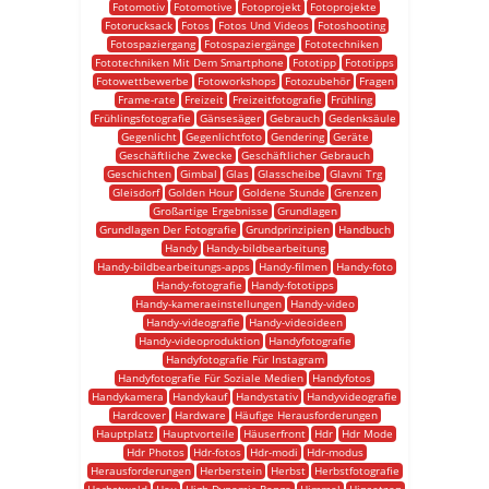
Fotomotiv
Fotomotive
Fotoprojekt
Fotoprojekte
Fotorucksack
Fotos
Fotos Und Videos
Fotoshooting
Fotospaziergang
Fotospaziergänge
Fototechniken
Fototechniken Mit Dem Smartphone
Fototipp
Fototipps
Fotowettbewerbe
Fotoworkshops
Fotozubehör
Fragen
Frame-rate
Freizeit
Freizeitfotografie
Frühling
Frühlingsfotografie
Gänsesäger
Gebrauch
Gedenksäule
Gegenlicht
Gegenlichtfoto
Gendering
Geräte
Geschäftliche Zwecke
Geschäftlicher Gebrauch
Geschichten
Gimbal
Glas
Glasscheibe
Glavni Trg
Gleisdorf
Golden Hour
Goldene Stunde
Grenzen
Großartige Ergebnisse
Grundlagen
Grundlagen Der Fotografie
Grundprinzipien
Handbuch
Handy
Handy-bildbearbeitung
Handy-bildbearbeitungs-apps
Handy-filmen
Handy-foto
Handy-fotografie
Handy-fototipps
Handy-kameraeinstellungen
Handy-video
Handy-videografie
Handy-videoideen
Handy-videoproduktion
Handyfotografie
Handyfotografie Für Instagram
Handyfotografie Für Soziale Medien
Handyfotos
Handykamera
Handykauf
Handystativ
Handyvideografie
Hardcover
Hardware
Häufige Herausforderungen
Hauptplatz
Hauptvorteile
Häuserfront
Hdr
Hdr Mode
Hdr Photos
Hdr-fotos
Hdr-modi
Hdr-modus
Herausforderungen
Herberstein
Herbst
Herbstfotografie