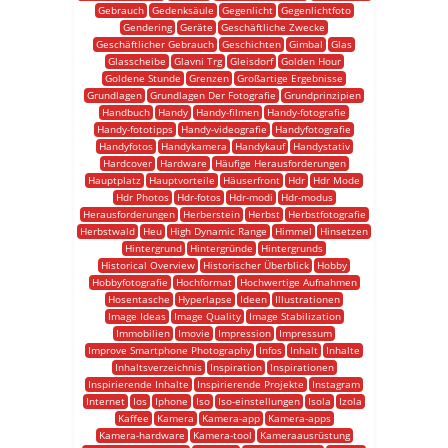
Gebrauch
Gedenksäule
Gegenlicht
Gegenlichtfoto
Gendering
Geräte
Geschäftliche Zwecke
Geschäftlicher Gebrauch
Geschichten
Gimbal
Glas
Glasscheibe
Glavni Trg
Gleisdorf
Golden Hour
Goldene Stunde
Grenzen
Großartige Ergebnisse
Grundlagen
Grundlagen Der Fotografie
Grundprinzipien
Handbuch
Handy
Handy-filmen
Handy-fotografie
Handy-fototipps
Handy-videografie
Handyfotografie
Handyfotos
Handykamera
Handykauf
Handystativ
Hardcover
Hardware
Häufige Herausforderungen
Hauptplatz
Hauptvorteile
Häuserfront
Hdr
Hdr Mode
Hdr Photos
Hdr-fotos
Hdr-modi
Hdr-modus
Herausforderungen
Herberstein
Herbst
Herbstfotografie
Herbstwald
Heu
High Dynamic Range
Himmel
Hinsetzen
Hintergrund
Hintergründe
Hintergrunds
Historical Overview
Historischer Überblick
Hobby
Hobbyfotografie
Hochformat
Hochwertige Aufnahmen
Hosentasche
Hyperlapse
Ideen
Illustrationen
Image Ideas
Image Quality
Image Stabilization
Immobilien
Imovie
Impression
Impressum
Improve Smartphone Photography
Infos
Inhalt
Inhalte
Inhaltsverzeichnis
Inspiration
Inspirationen
Inspirierende Inhalte
Inspirierende Projekte
Instagram
Internet
Ios
Iphone
Iso
Iso-einstellungen
Isola
Izola
Kaffee
Kamera
Kamera-app
Kamera-apps
Kamera-hardware
Kamera-tool
Kameraausrüstung