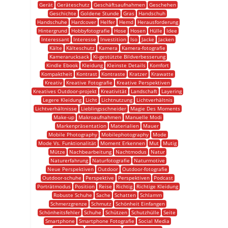
Gerät
Geräteschutz
Geschäftsaufnahmen
Geschehen
Geschichte
Goldene Stunde
Gras
Handschuh
Handschuhe
Hardcover
Helfer
Hemd
Herausforderung
Hintergrund
Hobbyfotografie
Hose
Hosen
Hülle
Idee
Interessant
Interesse
Investition
Iso
Jacke
Jacken
Kälte
Kälteschutz
Kamera
Kamera-fotografie
Kamerarucksack
Ki-gestützte Bildverbesserung
Kindle Ebook
Kleidung
Kleinste Details
Komfort
Kompaktheit
Kontrast
Kontraste
Kratzer
Krawatte
Kreativ
Kreative Fotografie
Kreative Perspektiven
Kreatives Outdoor-projekt
Kreativität
Landschaft
Layering
Legere Kleidung
Licht
Lichtnutzung
Lichtverhältnis
Lichtverhältnisse
Lieblingsschneider
Magie Des Moments
Make-up
Makroaufnahmen
Manuelle Modi
Markenpräsentation
Materialien
Mauer
Mobile Photography
Mobilephotography
Mode
Mode Vs. Funktionalität
Moment Erkennen
Mut
Mutig
Mütze
Nachbearbeitung
Nachtmodus
Natur
Naturerfahrung
Naturfotografie
Naturmotive
Neue Perspektiven
Outdoor
Outdoor-fotografie
Outdoor-schuhe
Perspektive
Perspektiven
Podcast
Porträtmodus
Position
Reise
Richtig
Richtige Kleidung
Robuste Schuhe
Sache
Schatten
Schlamm
Schmerzgrenze
Schmutz
Schönheit Einfangen
Schönheitsfehler
Schuhe
Schützen
Schutzhülle
Seite
Smartphone
Smartphone Fotografie
Social Media