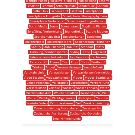
Richtige Posen
Ruckelfreie Videos
Ruhige Hand
Schärfe
Schatten
Schmutz
Schnittpunkte
Schutzhülle
Scribble
Selfie Stick
Sicherer Ort
Sichtbar
Smartphone
Smartphone Fotografie
Smartphone Photography Book
Smartphone Vorbereitet
Smartphonefotografiebuch
Social Media
Sonne
Sonnenstand
Sorgfältig Planen
Sorgfältige Vorbereitung
Soundeffekte
Soziale Medien
Speicherkapazität
Speicherkarten
Speichern
Speicherplatz
Speicherplatz Frei
Speicherplatz Freihalten
Spotify
Stabilisierung
Stabilität
Standort
Stativ
Stimmung
Straßensperren
Styling
Szene
Tageszeit
Talentierteste Individuum
Taschenbuch
Techniken
Terence Hill
Thema
Tipp
Tipps
Tools
Treibstoff
Trinken
Tripod
Veranstaltungen
Verschlußzeit
Vertikale Linien
Verwacklungen
Verwacklungen Vermeiden
Video Session
Videoaufnahmen
Videos
Videos Bearbeiten
Volles Potenzial
Vollständig
Vorbereiten
Vorbereitung
Vorsatzlinsen
Vorteile
Wasser
Wasser Trinken
Water
Wechselobjektive
Weiche Schatten
Weißabgleich
Welt
Wetter
Wichtig
Wichtige Punkte
Wichtigkeit
Youtube
Youtube Video
Zeit Investieren
Ziel
Zusatzausrüstung
Zusatzausrüstung Einsatzbereit
Zusatzgeräte
Zusätzliche Ausrüstung
Zusätzliche Objektive
Zwei Himmelhunde