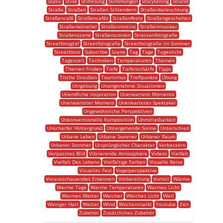
Stativ
Stille
Stimmung
Stimmungen
Storytelling
Strand
Straße
Straßen
Straßen Schlendern
Straßenbeleuchtung
Straßencafé
Straßencafés
Straßenfeste
Straßengeschehen
Straßenkünstler
Straßenmotive
Straßenmusiker
Straßenszene
Straßenszenen
Strassenfotografie
Streetfotograf
Streetfotografie
Streetfotografie Im Sommer
Streetfotos
Subscribe
Szene
Tag
Tage
Tageslicht
Tageszeit
Techniken
Temperaturen
Themen
Themen Finden
Tiefe
Tiefenschärfe
Tipps
Tische Draußen
Tourismus
Treffpunkte
Übung
Umgebung
Unangenehme Situationen
Unendliche Inspiration
Unerwartete Momente
Unerwarteter Moment
Unerwartetes Spektakel
Ungewöhnliche Perspektiven
Unkonventionelle Komposition
Unmittelbarkeit
Unscharfer Hintergrund
Untergehende Sonne
Unterschied
Urbane Leben
Urbane Sommer
Urbaner Raum
Urbaner Sommer
Ursprünglicher Charakter
Verbessern
Verpasstes Bild
Vibrierende Atmosphäre
Videos
Vielfalt
Vielfalt Des Lebens
Vielfältige Farben
Visuelle Reise
Visuelles Fest
Vogelperspektive
Vorausschauendes Erkennen
Vorbereitung
Vorteil
Wärme
Warme Tage
Warme Temperaturen
Warmes Licht
Warmes Wetter
Weicher
Weiches Licht
Welt
Weniger Hart
Wetter
Wind
Wochenmarkt
Youtube
Zeit
Zubehör
Zusätzliches Zubehör