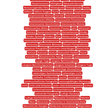
Hauptreisezeit
Helligkeit
Herausforderung
Herausragendes Foto
Hintergrund
Hintergründe
Hobby
Höflich
Höflich Fragen
Hund
Inspiration
Inspirationen
Inspirierende Motive
Instinkt
Interessante Bild
Interessante Effekte
Interessante Fotomotive
Interessante Geschichten
Interessante Motive
Interessantes Motiv
Intuitiver Prozess
Jahr
Jahreszeit
Kamera
Kameratechnologie
Kennenlernen
Kinder
Kinder Spielen
Kindern
Klar
Klares Licht
Kleidung
Kommunikation
Komposition
Kompositionen
Kontrast
Kontraste
Kontraste Betonen
Kreativ Fotografieren
Kreative Fotografie
Kreatives Unterfangen
Kreativität
Kulisse
Kulissen
Kultur
Kulturelle Vielfalt
Kunst
Kunstform
Künstlerische Ader
Lächeln
Ladezustand
Lange Tage
Längere Belichtungszeit
Längere Belichtungszeiten
Längere Schatten
Längere Tage
Leben
Lebendig
Lebendige Atmosphäre
Lebendiges Kaleidoskop
Lebendiges Licht
Lebhafte Treffpunkte
Leicht
Leichtigkeit
Leidenschaftliche Fotografie
Leistungsfähiges Werkzeug
Licht
Licht Und Schatten
Licht- Und Schattenspiele
Lichter
Lichtsituationen
Lichtverhältnisse
Linse
Lohnende Fotografie
Luftige Kleidung
Luftige Sommerkleidung
Manuelle Einstellung
Märkte
Meer
Menschen
Menschen In Sommerkleidung
Menschliche Neugier
Modernes Smartphone
Möglichkeit