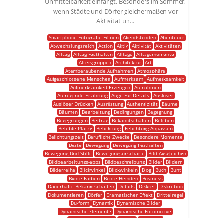
Unmittelbarkeit einfängt. Besonders im Sommer,
wenn Städte und Dörfer gleichermaßen vor
Aktivität un...
Smartphone Fotografie Filmen
Abendstunden
Abenteuer
Abwechslungsreich
Action
Aktiv
Aktivität
Aktivitäten
Alltag
Alltag Festhalten
Alltags
Alltagsmomente
Altersgruppen
Architektur
Art
Atemberaubende Aufnahmen
Atmosphäre
Aufgeschlossene Menschen
Aufmerksam
Aufmerksamkeit
Aufmerksamkeit Erzeugen
Aufnahmen
Aufregende Erfahrung
Auge Für Details
Auslöser
Auslöser Drücken
Ausrüstung
Authentizität
Bäume
Bäumen
Bearbeitung
Bedingungen
Begegnung
Begegnungen
Beitrag
Bekanntschaften
Beleben
Belebte Plätze
Belichtung
Belichtung Anpassen
Belichtungszeit
Berufliche Zwecke
Besondere Momente
Beste
Bewegung
Bewegung Festhalten
Bewegung Und Stille
Bewegungsunschärfe
Bild Ausgleichen
Bildbearbeitungs-apps
Bildbeschreibung
Bilder
Bildern
Bilderreihe
Blickwinkel
Blickwinkeln
Blog
Buch
Bunt
Bunte Farben
Bunte Hemden
Business
Dauerhafte Bekanntschaften
Details
Diskret
Diskretion
Dokumentieren
Dörfer
Dramatischer Effekt
Drittelregel
Du-form
Dynamik
Dynamische Bilder
Dynamische Elemente
Dynamische Fotomotive