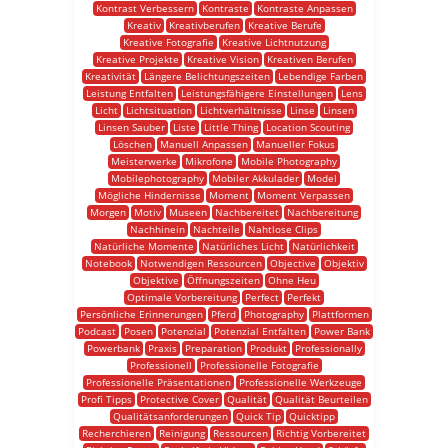
Kontrast Verbessern
Kontraste
Kontraste Anpassen
Kreativ
Kreativberufen
Kreative Berufe
Kreative Fotografie
Kreative Lichtnutzung
Kreative Projekte
Kreative Vision
Kreativen Berufen
Kreativität
Längere Belichtungszeiten
Lebendige Farben
Leistung Entfalten
Leistungsfähigere Einstellungen
Lens
Licht
Lichtsituation
Lichtverhältnisse
Linse
Linsen
Linsen Sauber
Liste
Little Thing
Location Scouting
Löschen
Manuell Anpassen
Manueller Fokus
Meisterwerke
Mikrofone
Mobile Photography
Mobilephotography
Mobiler Akkulader
Model
Mögliche Hindernisse
Moment
Moment Verpassen
Morgen
Motiv
Museen
Nachbereitet
Nachbereitung
Nachhinein
Nachteile
Nahtlose Clips
Natürliche Momente
Natürliches Licht
Natürlichkeit
Notebook
Notwendigen Ressourcen
Objective
Objektiv
Objektive
Öffnungszeiten
Ohne Heu
Optimale Vorbereitung
Perfect
Perfekt
Persönliche Erinnerungen
Pferd
Photography
Plattformen
Podcast
Posen
Potenzial
Potenzial Entfalten
Power Bank
Powerbank
Praxis
Preparation
Produkt
Professionally
Professionell
Professionelle Fotografie
Professionelle Präsentationen
Professionelle Werkzeuge
Profi Tipps
Protective Cover
Qualität
Qualität Beurteilen
Qualitätsanforderungen
Quick Tip
Quicktipp
Recherchieren
Reinigung
Ressourcen
Richtig Vorbereitet