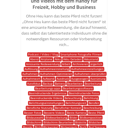
und Videos mit dem Handy für
Freizeit, Hobby und Business
Ohne Heu kann das beste Pferd nicht furzen!
„Ohne Heu kann das beste Pferd nicht furzen!“ ist
eine amüsante Redewendung, die darauf hinweist,
dass selbst das talentierteste Individuum ohne die
notwendigen Ressourcen oder Vorbereitung
nich...
Podcast / Video / Vlog
Smartphone Fotografie Filmen
Abend
Airplane
Akku
Akku Geladen
Akkustand
Amüsante Redewendung
Arbeit
Archivieren
ärgerlich
Auflösung
Aufnahmeeinstellung
Aufnahmeeinstellungen
Aufnahmen
Aufnahmen Optimieren
Aufnahmen überprüfen
Aufnahmeort
Aufwand
Ausdruck
Ausgewogen
Ausrüstung
Autofokus
Backup
Battery
Bearbeiten
Bearbeitung
Bearbeitungs-apps
Bearbeitungssoftware
Beeindruckende Ergebnisse
Beeindruckende Fotos
Beeindruckende Videos
Beleuchtung
Belichtung
Belichtungseinstellungen
Belichtungszeit
Berufen
Berufliche Nutzung
Beruflicher Kontext
Beschreibung
Besser Fotos
Bessere Videos
Beste Kamera
Beste Pferd
Bildauswahl
Bildbearbeitung
Bilder
Bildkomposition
Bildschirm
Bildschirm Beurteilen
Bildstile
Bildstilen
Blende
Blick
Blickwinkel
Blickwinkeln
Buch
Bud Spencer