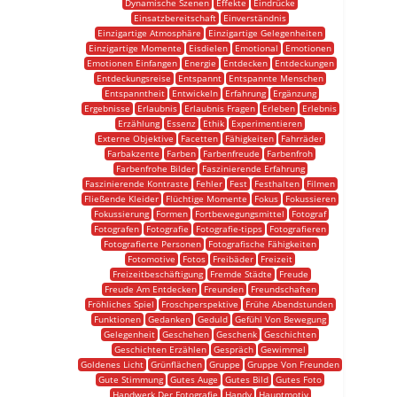
Dynamische Szenen
Effekte
Eindrücke
Einsatzbereitschaft
Einverständnis
Einzigartige Atmosphäre
Einzigartige Gelegenheiten
Einzigartige Momente
Eisdielen
Emotional
Emotionen
Emotionen Einfangen
Energie
Entdecken
Entdeckungen
Entdeckungsreise
Entspannt
Entspannte Menschen
Entspanntheit
Entwickeln
Erfahrung
Ergänzung
Ergebnisse
Erlaubnis
Erlaubnis Fragen
Erleben
Erlebnis
Erzählung
Essenz
Ethik
Experimentieren
Externe Objektive
Facetten
Fähigkeiten
Fahrräder
Farbakzente
Farben
Farbenfreude
Farbenfroh
Farbenfrohe Bilder
Faszinierende Erfahrung
Faszinierende Kontraste
Fehler
Fest
Festhalten
Filmen
Fließende Kleider
Flüchtige Momente
Fokus
Fokussieren
Fokussierung
Formen
Fortbewegungsmittel
Fotograf
Fotografen
Fotografie
Fotografie-tipps
Fotografieren
Fotografierte Personen
Fotografische Fähigkeiten
Fotomotive
Fotos
Freibäder
Freizeit
Freizeitbeschäftigung
Fremde Städte
Freude
Freude Am Entdecken
Freunden
Freundschaften
Fröhliches Spiel
Froschperspektive
Frühe Abendstunden
Funktionen
Gedanken
Geduld
Gefühl Von Bewegung
Gelegenheit
Geschehen
Geschenk
Geschichten
Geschichten Erzählen
Gespräch
Gewimmel
Goldenes Licht
Grünflächen
Gruppe
Gruppe Von Freunden
Gute Stimmung
Gutes Auge
Gutes Bild
Gutes Foto
Handwerk Der Fotografie
Handy
Hauptmotiv