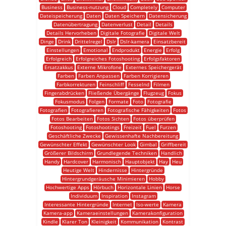
Business
Business-nutzung
Cloud
Completely
Computer
Dateispeicherung
Daten
Daten Speichern
Datensicherung
Datenübertragung
Datenverlust
Detail
Details
Details Hervorheben
Digitale Fotografie
Digitale Welt
Dinge
Drink
Drittelregel
Dslr
Dslr-kamera
Einsatzbereit
Einstellungen
Emotional
Endprodukt
Energie
Erfolg
Erfolgreich
Erfolgreiches Fotoshooting
Erfolgsfaktoren
Ersatzakkus
Externe Mikrofone
Externes Speichergerät
Farben
Farben Anpassen
Farben Korrigieren
Farbkorrekturen
Feinschliff
Fesselnd
Filmen
Fingerabdrücken
Fließende Übergänge
Flugzeug
Fokus
Fokusmodus
Folgen
Formate
Foto
Fotografie
Fotografien
Fotografieren
Fotografische Fähigkeiten
Fotos
Fotos Bearbeiten
Fotos Sichten
Fotos überprüfen
Fotoshooting
Fotoshootings
Freizeit
Fuel
Furzen
Geschäftliche Zwecke
Gewissenhafte Nachbereitung
Gewünschter Effekt
Gewünschter Look
Gimbal
Griffbereit
Größerer Bildschirm
Grundlegende Techniken
Handlich
Handy
Hardcover
Harmonisch
Hauptobjekt
Hay
Heu
Heutige Welt
Hindernisse
Hintergründe
Hintergrundgeräusche Minimieren
Hobby
Hochwertige Apps
Hörbuch
Horizontale Linien
Horse
Individuum
Inspiration
Instagram
Interessante Hintergründe
Internet
Iso-werte
Kamera
Kamera-app
Kameraeinstellungen
Kamerakonfiguration
Kindle
Klarer Ton
Kleinigkeit
Kommunikation
Kontrast