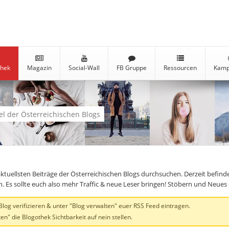
thek
Magazin
Social-Wall
FB Gruppe
Ressourcen
Kamp
kel der Österreichischen Blogs
aktuellsten Beiträge der Österreichischen Blogs durchsuchen. Derzeit befind
en. Es sollte euch also mehr Traffic & neue Leser bringen! Stöbern und Neue
og verifizieren & unter "Blog verwalten" euer RSS Feed eintragen.
en" die Blogothek Sichtbarkeit auf nein stellen.