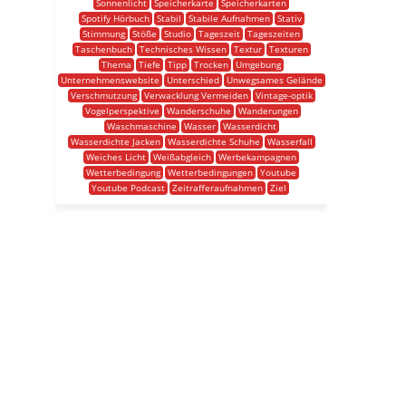
Sonnenlicht
Speicherkarte
Speicherkarten
Spotify Hörbuch
Stabil
Stabile Aufnahmen
Stativ
Stimmung
Stöße
Studio
Tageszeit
Tageszeiten
Taschenbuch
Technisches Wissen
Textur
Texturen
Thema
Tiefe
Tipp
Trocken
Umgebung
Unternehmenswebsite
Unterschied
Unwegsames Gelände
Verschmutzung
Verwacklung Vermeiden
Vintage-optik
Vogelperspektive
Wanderschuhe
Wanderungen
Waschmaschine
Wasser
Wasserdicht
Wasserdichte Jacken
Wasserdichte Schuhe
Wasserfall
Weiches Licht
Weißabgleich
Werbekampagnen
Wetterbedingung
Wetterbedingungen
Youtube
Youtube Podcast
Zeitrafferaufnahmen
Ziel