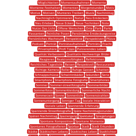
Möglichkeiten
Momentaufnahmen
Momente
Momente Festhalten
Momenten
Morgenstunden
Motiv
Motive
Motiven
Munteres Treiben
Musik
Nachmittag
Nachträglich Optimieren
Natur
Neu Entdecken
Neu Erleben
Neue Ecken
Neue Techniken
Note
Nutze Das Licht
Offene Menschen
Orte
Park
Parks
Passanten
Peinliche Posen
Persönliche Entdeckungsreise
Persönliches Wachstum
Perspektive
Perspektiven
Pfütze
Podcast
Porträt
Porträtaufnahmen
Porträts
Pracht
Privatsphäre
Profi Tipps
Pulsierendes Leben
Qualität Verbessern
Qualitativ Hochwertige Bilder
Reagieren
Reaktionsfähigkeit
Reflektionen
Reichliches Tageslicht
Reisen
Respektvoll
Restaurants
Richtige Kamera
Roller
Ruhige Gassen
Schatten
Schnappschüsse
Schwimmbäder
Sekunden
Serie
Smartphone
Smartphone Fotografie
Smartphones
Sommer
Sommer-streetfotografie
Sommerbilder
Sommerfotos
Sommerkleidung
Sommerliche Nacht
Sommerzeit
Sonne
Sonnenlicht
Sonnenstrahlen
Sonnenuntergang
Sonniger Tag
Soziale Interaktion
Soziale Leben
Spannende Erfahrung
Spannende Streetfotografie
Späte Nachmittagsstunden
Späten Nachmittag
Spaziergang
Spektakel
Spiegelungen
Spontane Komposition
Spontane Momente
Spontanes Fotografieren
Spürbar
Stadt
Stadt Erkunden
Städte
Städtischen Lebens
Städtisches Leben
Stadtlichter