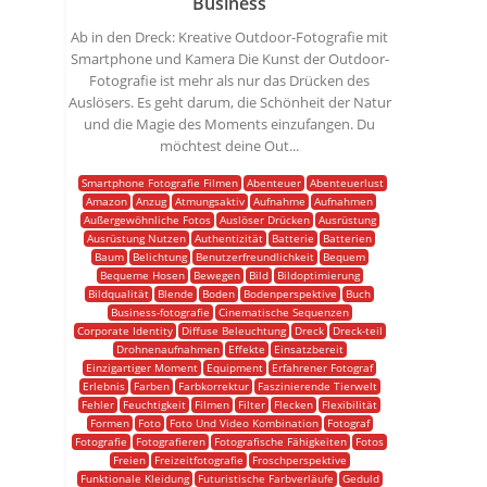
Business
Ab in den Dreck: Kreative Outdoor-Fotografie mit
Smartphone und Kamera Die Kunst der Outdoor-
Fotografie ist mehr als nur das Drücken des
Auslösers. Es geht darum, die Schönheit der Natur
und die Magie des Moments einzufangen. Du
möchtest deine Out...
Smartphone Fotografie Filmen
Abenteuer
Abenteuerlust
Amazon
Anzug
Atmungsaktiv
Aufnahme
Aufnahmen
Außergewöhnliche Fotos
Auslöser Drücken
Ausrüstung
Ausrüstung Nutzen
Authentizität
Batterie
Batterien
Baum
Belichtung
Benutzerfreundlichkeit
Bequem
Bequeme Hosen
Bewegen
Bild
Bildoptimierung
Bildqualität
Blende
Boden
Bodenperspektive
Buch
Business-fotografie
Cinematische Sequenzen
Corporate Identity
Diffuse Beleuchtung
Dreck
Dreck-teil
Drohnenaufnahmen
Effekte
Einsatzbereit
Einzigartiger Moment
Equipment
Erfahrener Fotograf
Erlebnis
Farben
Farbkorrektur
Faszinierende Tierwelt
Fehler
Feuchtigkeit
Filmen
Filter
Flecken
Flexibilität
Formen
Foto
Foto Und Video Kombination
Fotograf
Fotografie
Fotografieren
Fotografische Fähigkeiten
Fotos
Freien
Freizeitfotografie
Froschperspektive
Funktionale Kleidung
Futuristische Farbverläufe
Geduld