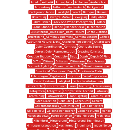
Aspekt
Ästhetik
Atmosphäre
Aufhellen
Ausleuchten
Ausrüstung
Authentic
Authentisch
Background
Background Noise
Backlight
Barock
Baroque
Bäumen
Belichtung
Bewegte Motive
Bewegung
Bildqualität
Bildrauschen
Black And White Photography
Blätter
Blaue Stunde
Blende
Blendenflecke
Blickrichtung
Blickwinkeln
Blue Hour
Body Posture
Bright Clothing
Brightening
Camera Equipment
Camera Sensors
Candid
Capturing Natural Light
Changing Perspective
Chiaroscuro
Color Coordination
Contrast
Cool Light Source
Correct Color Representation
Creating Contrasts
Creative Shadows
Creativity
Deep
Depth
Depth Of Field
Diffus
Diffuse
Diffusers
Diffusoren
Door Frames
Dramatic Lighting
Dramatisches Licht
Einzelunternehmer
Emotional
Emotional Depth
Emotionale Tiefe
Erfahrungen
Ergebnisse
Exposure
Facial Expression
Facial Features
Fähigkeit
Farbliche Abstimmung
Fensterlicht
Fensterrahmen
Firma
Focusing
Fokussierung
Fotografen
Fotografie
Fotografische Technik
Fotokurs
Fototraining
Fotoworkshop
Front Lighting
Frontales Licht
Gaze Direction
Gebäuden
Gegenlicht
Gesicht
Gesichtsausdruck
Gesichtszüge
Gold Reflectors
Golden Hour
Goldene Reflektoren
Goldene Stunde
Hände
Harsh Shadows
Harte Schatten
Helle Kleidung
Highlights
Hilfsmittel
Hintergrund
Hintergrund Beeinflussen
Hintergrundrauschen
Hochformat
Illuminate
Image Noise