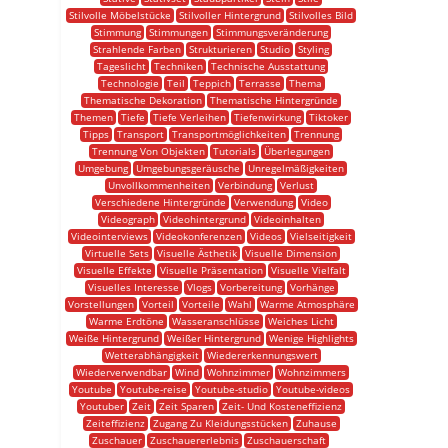
Stilvolle Möbelstücke
Stilvoller Hintergrund
Stilvolles Bild
Stimmung
Stimmungen
Stimmungsveränderung
Strahlende Farben
Strukturieren
Studio
Styling
Tageslicht
Techniken
Technische Ausstattung
Technologie
Teil
Teppich
Terrasse
Thema
Thematische Dekoration
Thematische Hintergründe
Themen
Tiefe
Tiefe Verleihen
Tiefenwirkung
Tiktoker
Tipps
Transport
Transportmöglichkeiten
Trennung
Trennung Von Objekten
Tutorials
Überlegungen
Umgebung
Umgebungsgeräusche
Unregelmäßigkeiten
Unvollkommenheiten
Verbindung
Verlust
Verschiedene Hintergründe
Verwendung
Video
Videograph
Videohintergrund
Videoinhalten
Videointerviews
Videokonferenzen
Videos
Vielseitigkeit
Virtuelle Sets
Visuelle Ästhetik
Visuelle Dimension
Visuelle Effekte
Visuelle Präsentation
Visuelle Vielfalt
Visuelles Interesse
Vlogs
Vorbereitung
Vorhänge
Vorstellungen
Vorteil
Vorteile
Wahl
Warme Atmosphäre
Warme Erdtöne
Wasseranschlüsse
Weiches Licht
Weiße Hintergrund
Weißer Hintergrund
Wenige Highlights
Wetterabhängigkeit
Wiedererkennungswert
Wiederverwendbar
Wind
Wohnzimmer
Wohnzimmers
Youtube
Youtube-reise
Youtube-studio
Youtube-videos
Youtuber
Zeit
Zeit Sparen
Zeit- Und Kosteneffizienz
Zeiteffizienz
Zugang Zu Kleidungsstücken
Zuhause
Zuschauer
Zuschauererlebnis
Zuschauerschaft