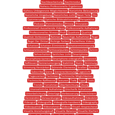
Nachbearbeitung
Nachtmodus
Nahezu Professionelle Ergebnisse
Nahezu Unbegrenzte Möglichkeiten
Natürliche Beleuchtung
Natürliche Umgebung
Natürliches Licht
Neun Teile
Ois
Optimierung
Optische Bildstabilisierung
Perspektive
Podcast
Porträtmodus
Prinzip
Prinzipien
Professionell Aussehende Videos
Professionelle Aufnahmen
Professionelles Niveau
Profi
Quadrate
Qualität
Qualität Verbessern
Rahmen
Rauschige Aufnahmen
Regel
Regel Der Drittel
Richtige Farben
Ruckelfreie Videos
Schatten
Schatten Eliminieren
Schattenminimierung
Schlüsselelemente
Schlüsselpunkte
Schnittpunkte
Schritt
Sehverhalten
Seitliches Licht
Smartphone
Smartphone-kamera
Smartphone-videografie
Snapseed
Softboxen
Sonnenuntergang
Stabilität
Stativ
Stimmung
Stimmung Verstärken
Störende Elemente
Straßen
Streifen
Subscribe
Szene
Szenenerkennung
Tageslicht
Tageszeiten
Techniken
Technische Möglichkeiten
Technische Raffinesse
Texturen
Tiefe
Tipps
Tools
Trends
Türrahmen
Überbelichtung
Übung
Unansehnliche Aufnahmen
Unscharfe Aufnahmen
Unterbelichtung
Unterlage
Verbesserung
Verschönern
Verständnis
Verwacklungen
Videoaufnahmen
Videobild
Videograf
Videografie
Videografie-handwerk
Videography
Videoqualität
Videorahmen
Videos
Visuell Ansprechend
Visuelle Anziehungskraft
Visuelle Balance
Visuelle Klarheit