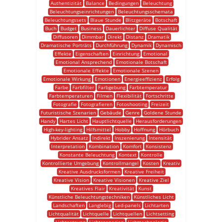
Authentizität
Balance
Bedingungen
Beleuchtung
Beleuchtungseinrichtungen
Beleuchtungsschemata
Beleuchtungssets
Blaue Stunde
Blitzgeräte
Botschaft
Buch
Budget
Business
Dauerlichter
Diffuse Qualität
Diffusoren
Dimmbar
Direkt
Distanz
Dramatik
Dramatische Porträts
Durchführung
Dynamik
Dynamisch
Effekte
Eigenschaften
Einrichtung
Emotional
Emotional Ansprechend
Emotionale Botschaft
Emotionale Effekte
Emotionale Szenen
Emotionale Wirkung
Emotionen
Energieeffizienz
Erfolg
Farbe
Farbfilter
Farbgebung
Farbtemperatur
Farbtemperaturen
Filmen
Flexibilität
Fortschritte
Fotografie
Fotografieren
Fotoshooting
Freizeit
Futuristische Szenarien
Gebäude
Genre
Goldene Stunde
Handy
Hartes Licht
Hauptlichtquelle
Herausforderungen
High-key-lighting
Hilfsmittel
Hobby
Hoffnung
Hörbuch
Hybrider Ansatz
Indirekt
Inszenierung
Intensität
Interpretation
Kombination
Komfort
Konsistenz
Konstante Beleuchtung
Kontext
Kontrolle
Kontrollierte Umgebung
Kontrollmangel
Kosten
Kreativ
Kreative Ausdrucksformen
Kreative Freiheit
Kreative Vision
Kreative Visionen
Kreative Ziel
Kreatives Flair
Kreativität
Kunst
Künstliche Beleuchtungstechniken
Künstliches Licht
Landschaften
Langlebig
Led-panels
Lichtarten
Lichtqualität
Lichtquelle
Lichtquellen
Lichtsetting