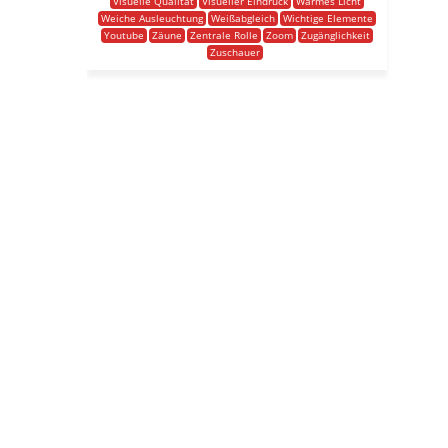
Visuelle Qualität
Visueller Eindruck
Warmes Licht
Weiche Ausleuchtung
Weißabgleich
Wichtige Elemente
Youtube
Zäune
Zentrale Rolle
Zoom
Zugänglichkeit
Zuschauer