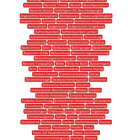
Accessoires
Aktuelle Trends
Akustik
Akustikpaneelen
Akzente Setzen
Anfälligkeit Für Beschädigungen
Angenehme Atmosphäre
Animationen
Anpassungsfähigkeit
Ansprechend
Ästhetik
Ästhetisch
ästhetisch Ansprechend
Atmosphäre
Aufgeräumt
Aufgeräumte Umgebung
Aufmerksamkeit
Aufmerksamkeit Lenken
Aufnahmestimmung
Ausleuchtung
Ausrüstung
Ausstattung
Authentisch
Authentizität
Backdrop
Badezimmer
Basis
Bedeutung
Bedingungen
Bedürfnisse
Begrenzte Größe
Beleuchtung
Beleuchtungsausrüstung
Beleuchtungseinrichtungen
Bemühungen
Bessere Tonqualität
Bilder
Blick Ins Buch
Bücherregale
Büro
Business
Business-videos
Chroma Keying
Content Creator
Content-erstellung
Decke
Deckenmontage
Deckenschienensystem
Dekoration
Dekorative Elemente
Disziplin
Dreharbeiten Beschleunigen
Effekte
Einblick
Einfache Anwendung
Einfache Ästhetik
Einfache Einrichtung
Einheitlicher Hintergrund
Einladend
Einrichtung
Elegantes Sofa
Elemente
Entscheidung
Entwicklungen
Erfahrung
Erfolg
Ergebnis
Ergebnisse
Erscheinungsbild
Faktor
Falten
Farbabstimmung
Farbakzente
Farbbalance
Farben
Farbschemata
Fenster
Flecken
Flexibilität
Fließen
Fokus
Fokus Auf Hauptdarsteller
Fokus Zuschauer
Fotomotiv-hintergrund
Freiheit
Freizeit