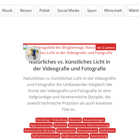
Musik
Reisen
Politik
Social Media
Sport
Wirtschaft
vor 2 Jahren
Natürliches vs. künstliches Licht in
der Videografie und Fotografie
Natürliches vs. Künstliches Licht in der Videografie
und Fotografie: Ein Umfassender Vergleich Die
Kunst der Videografie und Fotografie ist eine
tiefgründige und facettenreiche Disziplin, die
sowohl technische Präzision als auch kreatives
Flair er...
Fotoblog / Videoblog
Akzente
Anwendungen
App-steuerung
Ästhetik
ästhetische Wahrnehmung
Ästhetische Wirkung
Atmosphäre
Atmosphären
Aufnahme
Aufnahmesessions
Außenaufnahmen
Ausrüstung