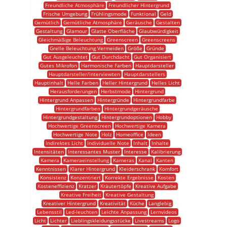
Freundliche Atmosphäre
Freundlicher Hintergrund
Frische Umgebung
Frühlingsmode
Funktional
Geld
Gemütlich
Gemütliche Atmosphäre
Geräusche
Gestalten
Gestaltung
Glamour
Glatte Oberfläche
Glaubwürdigkeit
Gleichmäßige Beleuchtung
Greenscreen
Greenscreens
Grelle Beleuchtung Vermeiden
Größe
Gründe
Gut Ausgeleuchtet
Gut Durchdacht
Gut Organisiert
Gutes Mikrofon
Harmonische Farben
Hauptdarsteller
Hauptdarsteller/interviewten
Hauptdarstellers
Hauptinhalt
Helle Farben
Heller Hintergrund
Helles Licht
Herausforderungen
Herbstmode
Hintergrund
Hintergrund Anpassen
Hintergründe
Hintergrundfarbe
Hintergrundfarben
Hintergrundgeräusche
Hintergrundgestaltung
Hintergrundoptionen
Hobby
Hochwertige Greenscreen
Hochwertige Kamera
Hochwertige Note
Holz
Homeoffice
Ideen
Indirektes Licht
Individuelle Note
Inhalt
Inhalte
Intensitäten
Interessantes Muster
Interesse
Kalibrierung
Kamera
Kameraeinstellung
Kameras
Kanal
Kanten
Kenntnissen
Klarer Hintergrund
Kleiderschrank
Komfort
Konsistenz
Konzentriert
Korrekte Ergebnisse
Kosten
Kosteneffizienz
Kratzer
Kräutertöpfe
Kreative Aufgabe
Kreative Freiheit
Kreative Gestaltung
Kreativer Hintergrund
Kreativität
Küche
Langlebig
Lebensstil
Led-leuchten
Leichte Anpassung
Lernvideos
Licht
Lichter
Lieblingskleidungsstücke
Livestreams
Logo