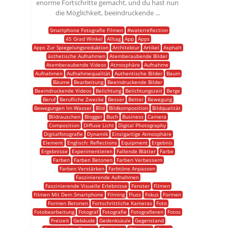
enorme Fortschritte gemacht, und du hast nun
die Möglichkeit, beeindruckende ...
Smartphone Fotografie Filmen
#waterreflection
45 Grad Winkel
Alltag
App
Apps
Apps Zur Spiegelungsreduktion
Architektur
Artikel
Asphalt
ästhetische Aufnahmen
Atemberaubende Bilder
Atemberaubende Videos
Atmosphäre
Aufnahme
Aufnahmen
Aufnahmequalität
Authentische Bilder
Baum
Bäume
Bearbeitung
Beeindruckende Bilder
Beeindruckende Videos
Belichtung
Belichtungszeit
Berge
Beruf
Berufliche Zwecke
Besser
Better
Bewegung
Bewegungen Im Wasser
Bild
Bildkomposition
Bildqualität
Bildrauschen
Blogger
Buch
Business
Camera
Composition
Diffuse Licht
Digital Photography
Digitalfotografie
Dynamik
Einzigartige Atmosphäre
Element
Englisch: Reflections
Equipment
Ergebnis
Ergebnisse
Experimentieren
Fallende Blätter
Farbe
Farben
Farben Betonen
Farben Verbessern
Farben Verstärken
Farbtöne Anpassen
Faszinierende Aufnahmen
Faszinierende Visuelle Erlebnisse
Fenster
Filmen
Filmen Mit Dem Smartphone
Filming
Fluss
Fokus
Formen
Formen Betonen
Fortschrittliche Kameras
Foto
Fotobearbeitung
Fotograf
Fotografie
Fotografieren
Fotos
Freizeit
Gebäude
Gedenksäule
Gegenstand