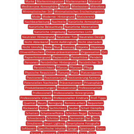
Marke
Markenintegration
Markennamen
Material
Mediterrane Atmosphäre
Metall
Mietkosten
Mikrofone
Minimalistischer Stil
Minimalistisches Erscheinungsbild
Mode
Moderner Hintergrund
Motivierend
Nachbearbeitung
Nachteile
Natürliche Atmosphäre
Natürliche Beleuchtung
Natürliche Materialien
Natürliche Umgebung
Natürliches Licht
Neutraler Hintergrund
Neutraler Ton
Neutrales Design
Nicht Ablenkend
Nicht Aufdringlich
Nicht überladen
Nicht Unruhig
Note
Nun
Nutzung
Objekte
Objekten
Olivenölflaschen
Online-präsentationen
Organisation
Ort
Papierhintergrund
Papierrolle
Pastelltöne
Pendeln
Personen
Persönlicher Hintergrund
Persönlicher Stil
Persönlichkeit
Pflanze
Pflanzen
Pflege
Physische Requisiten
Planung
Platz
Platzersparnis
Positionen
Positionierung
Positionierung Kamera
Potenziellen Nachteile
Präsentationen
Privatsphäre
Produktbewertungen
Produktivität
Professionalität
Professionell
Professionelle Hintergründe
Professionelle Videos
Professioneller Eindruck
Profi Tipps
Qualität
Raum
Reinigung
Remote-arbeit
Requisiten
Rückwand
Ruhe
Sachlichkeit
Sauber
Schall Dämpfen
Schatten
Schatteneffekte
Schickes Regal
Schmutz
Schreibtisch
Schritte
Serie
Seriosität
Set
Sets
Simulieren
Smart Lighting
Smartphone Fotografie
Softboxen
Spezifische Inhalte
Spiegel
Spielraum
Stativ
Stative
Stativset
Staubpartikel
Stein
Stile