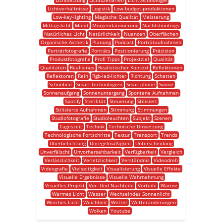
Lichtsetzung
Lichtszenarien
Lichttechnologie
Lichtverhältnisse
Logistik
Low-budget-produktionen
Low-key-lighting
Magische Qualität
Meisterung
Mittagslicht
Mond
Morgendämmerung
Nachtshootings
Natürliches Licht
Natürlichkeit
Nuancen
Oberflächen
Organische Ästhetik
Planung
Podcast
Porträtaufnahmen
Porträtfotografie
Porträts
Positionierung
Präzision
Produktfotografie
Profi Tipps
Projektziel
Qualität
Qualitäten
Realismus
Realistischer Kontext
Reflektionen
Reflektoren
Rein
Rgb-led-lichter
Richtung
Schatten
Schönheit
Smart-technologien
Smartphone
Sonne
Sonnenaufgang
Sonnenuntergang
Spontane Aufnahmen
Spotify
Sterilität
Steuerung
Stilisiert
Stilisierte Aufnahmen
Stimmung
Stimmungen
Studiofotografie
Studioleuchten
Subjekt
Szenen
Tageszeit
Technik
Technische Umsetzung
Technologische Fortschritte
Textur
Transport
Trends
Überbelichtung
Unregelmäßigkeit
Unterscheidung
Unverfälscht
Unvorhersehbarkeit
Verfügbarkeit
Vergleich
Verlässlichkeit
Verletzlichkeit
Verständnis
Videodreh
Videografie
Vielseitigkeit
Visualisierung
Visuelle Effekte
Visuelle Ergebnisse
Visuelle Wahrnehmung
Visuelles Projekt
Vor- Und Nachteile
Vorteile
Wärme
Warmes Licht
Wasser
Wechselndes Sonnenlicht
Weiches Licht
Weichheit
Wetter
Wetteränderungen
Wolken
Youtube