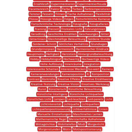
Erzählkraft
Experimentieren
Experimentierfreude
Facettenreich
Faktor
Farbe
Farben
Farbtemperaturen
Fenster
Fesseln
Filmen
Flache Aufnahmen
Flexibilität
Flüsse
Flüssige Videos
Folgen
Fortschrittliche Kameras
Fortschrittliche Technologie
Fotografie
Fotografieren
Framing
Freizeit
Frontales Licht
Führungslinien
Geradlinig
Geschichte Erzählen
Geschwungen
Gitter
Gitterlinien
Gleichmäßige Beleuchtung
Goldene Stunde
Goldener Schnitt
Göttliches Verhältnis
Grundlagen
Grundprinzipien
Harmonisch
Harmonischer Eindruck
Hauptmotiv
Helligkeit
Herzstück
Hintergrundbeleuchtung
Hobby
Hobbyfotograf
Hochwertig
Hochwertige Videos
Hohe Auflösung
Innenräume
Integration
Interessante Schatten
Interesse Wecken
Iso-wert
Kamera
Kameranwendungen
Kameraposition
Ki
Komposition
Kontrast
Kontrolle
Kreative Effekte
Kreative Erzählweise
Kreative Nutzung
Kreative Vision
Kreatives Werkzeug
Kunst
Künstlerisch
Künstliche Beleuchtung
Künstliche Intelligenz
Künstliche Lichtquellen
Künstliches Licht
Lampen
Led-leuchten
Led-panels
Licht
Lichtintensität
Lichtquelle
Lichtquellen
Lichtquellenpositionierung
Lichtverhältnisse
Linien
Manuelle Einstellungen
Maschinelles Lernen
Mathematische Regel
Meisterhafte Aufnahmen
Mittagslichter
Mobiltelefon
Modi
Morgenlicht
Morgenstunden
Motiv
Motivpositionierung