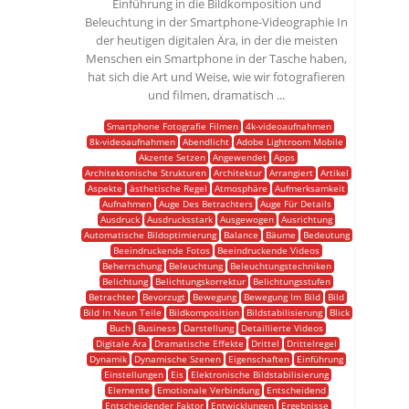
Einführung in die Bildkomposition und
Beleuchtung in der Smartphone-Videographie In
der heutigen digitalen Ära, in der die meisten
Menschen ein Smartphone in der Tasche haben,
hat sich die Art und Weise, wie wir fotografieren
und filmen, dramatisch ...
Smartphone Fotografie Filmen
4k-videoaufnahmen
8k-videoaufnahmen
Abendlicht
Adobe Lightroom Mobile
Akzente Setzen
Angewendet
Apps
Architektonische Strukturen
Architektur
Arrangiert
Artikel
Aspekte
ästhetische Regel
Atmosphäre
Aufmerksamkeit
Aufnahmen
Auge Des Betrachters
Auge Für Details
Ausdruck
Ausdrucksstark
Ausgewogen
Ausrichtung
Automatische Bildoptimierung
Balance
Bäume
Bedeutung
Beeindruckende Fotos
Beeindruckende Videos
Beherrschung
Beleuchtung
Beleuchtungstechniken
Belichtung
Belichtungskorrektur
Belichtungsstufen
Betrachter
Bevorzugt
Bewegung
Bewegung Im Bild
Bild
Bild In Neun Teile
Bildkomposition
Bildstabilisierung
Blick
Buch
Business
Darstellung
Detaillierte Videos
Digitale Ära
Dramatische Effekte
Drittel
Drittelregel
Dynamik
Dynamische Szenen
Eigenschaften
Einführung
Einstellungen
Eis
Elektronische Bildstabilisierung
Elemente
Emotionale Verbindung
Entscheidend
Entscheidender Faktor
Entwicklungen
Ergebnisse