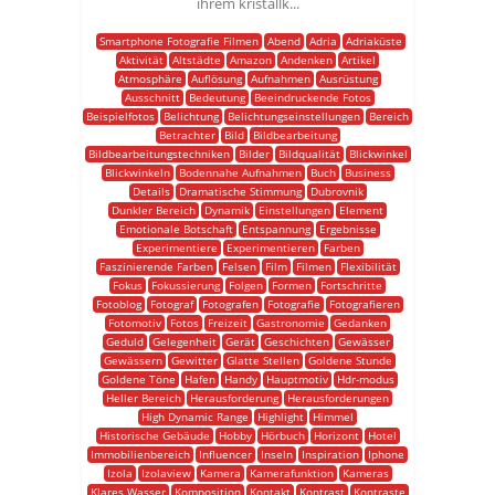
ihrem kristallk...
Smartphone Fotografie Filmen
Abend
Adria
Adriaküste
Aktivität
Altstädte
Amazon
Andenken
Artikel
Atmosphäre
Auflösung
Aufnahmen
Ausrüstung
Ausschnitt
Bedeutung
Beeindruckende Fotos
Beispielfotos
Belichtung
Belichtungseinstellungen
Bereich
Betrachter
Bild
Bildbearbeitung
Bildbearbeitungstechniken
Bilder
Bildqualität
Blickwinkel
Blickwinkeln
Bodennahe Aufnahmen
Buch
Business
Details
Dramatische Stimmung
Dubrovnik
Dunkler Bereich
Dynamik
Einstellungen
Element
Emotionale Botschaft
Entspannung
Ergebnisse
Experimentiere
Experimentieren
Farben
Faszinierende Farben
Felsen
Film
Filmen
Flexibilität
Fokus
Fokussierung
Folgen
Formen
Fortschritte
Fotoblog
Fotograf
Fotografen
Fotografie
Fotografieren
Fotomotiv
Fotos
Freizeit
Gastronomie
Gedanken
Geduld
Gelegenheit
Gerät
Geschichten
Gewässer
Gewässern
Gewitter
Glatte Stellen
Goldene Stunde
Goldene Töne
Hafen
Handy
Hauptmotiv
Hdr-modus
Heller Bereich
Herausforderung
Herausforderungen
High Dynamic Range
Highlight
Himmel
Historische Gebäude
Hobby
Hörbuch
Horizont
Hotel
Immobilienbereich
Influencer
Inseln
Inspiration
Iphone
Izola
Izolaview
Kamera
Kamerafunktion
Kameras
Klares Wasser
Komposition
Kontakt
Kontrast
Kontraste