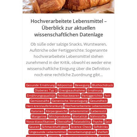
Hochverarbeitete Lebensmittel –
Überblick zur aktuellen
wissenschaftlichen Datenlage
Ob süße oder salzige Snacks, Wurstwaren,
Aufstriche oder Fertiggerichte: Sogenannte
hochverarbeitete Lebensmittel stehen
zunehmend in der Kritik, obwohl es weder eine
wissenschaftliche Einigung über die Definition
noch eine rechtliche Zuordnung gibt...
Gesunde Ernährung
Adipositas
Bewegung
Bluthochdruck
Diabetes Typ 2
Energieaufnahme
Ernährung
Ernährungsqualität
Feinbackwaren
Fertiggerichte
Fett
Gemüsesäfte
Genetische Veranlagung
Gesundheit
Herz-kreislauferkrankung
Hochverarbeitete Lebensmittel
Kalorien
Körpergewicht
Lebensmittel
Lebensstil
Margarine
Milchprodukte
Mortalität
Nährstoffe
Nova-klassifikation
Obstsäfte
Palatability
Psyche
Salz
Saucen
Schmackhaftigkeit
Science Check
Softdrinks
Ungesunde Lebensmittel
Verarbeitungsgrad
Vielfalt