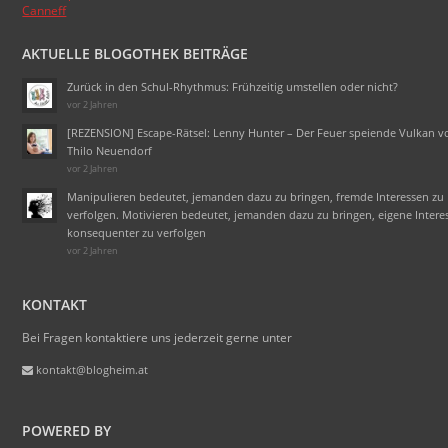
Canneff
AKTUELLE BLOGOTHEK BEITRÄGE
Zurück in den Schul-Rhythmus: Frühzeitig umstellen oder nicht?
vor 2 Jahren
[REZENSION] Escape-Rätsel: Lenny Hunter – Der Feuer speiende Vulkan v
Thilo Neuendorf
vor 2 Jahren
Manipulieren bedeutet, jemanden dazu zu bringen, fremde Interessen zu
verfolgen. Motivieren bedeutet, jemanden dazu zu bringen, eigene Intere
konsequenter zu verfolgen
vor 2 Jahren
KONTAKT
Bei Fragen kontaktiere uns jederzeit gerne unter
kontakt@blogheim.at
POWERED BY