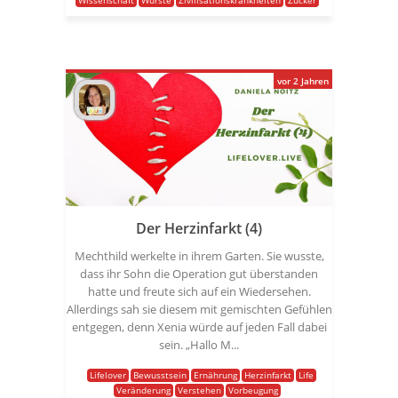
Wissenschaft
Würste
Zivilisationskrankheiten
Zucker
vor 2 Jahren
Der Herzinfarkt (4)
Mechthild werkelte in ihrem Garten. Sie wusste,
dass ihr Sohn die Operation gut überstanden
hatte und freute sich auf ein Wiedersehen.
Allerdings sah sie diesem mit gemischten Gefühlen
entgegen, denn Xenia würde auf jeden Fall dabei
sein. „Hallo M...
Lifelover
Bewusstsein
Ernährung
Herzinfarkt
Life
Veränderung
Verstehen
Vorbeugung