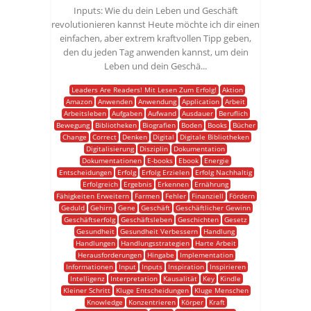
Inputs: Wie du dein Leben und Geschäft
revolutionieren kannst Heute möchte ich dir einen
einfachen, aber extrem kraftvollen Tipp geben,
den du jeden Tag anwenden kannst, um dein
Leben und dein Geschä...
Leaders Are Readers! Mit Lesen Zum Erfolg!
Aktion
Amazon
Anwenden
Anwendung
Application
Arbeit
Arbeitsleben
Aufgaben
Aufwand
Ausdauer
Beruflich
Bewegung
Bibliotheken
Biografien
Boden
Books
Bücher
Change
Correct
Denken
Digital
Digitale Bibliotheken
Digitalisierung
Disziplin
Dokumentation
Dokumentationen
E-books
Ebook
Energie
Entscheidungen
Erfolg
Erfolg Erzielen
Erfolg Nachhaltig
Erfolgreich
Ergebnis
Erkennen
Ernährung
Fähigkeiten Erweitern
Farmen
Fehler
Finanziell
Fördern
Geduld
Gehirn
Gene
Geschäft
Geschäftlicher Gewinn
Geschäftserfolg
Geschäftsleben
Geschichten
Gesetz
Gesundheit
Gesundheit Verbessern
Handlung
Handlungen
Handlungsstrategien
Harte Arbeit
Herausforderungen
Hingabe
Implementation
Informationen
Input
Inputs
Inspiration
Inspirieren
Intelligenz
Interpretation
Kausalität
Key
Kindle
Kleiner Schritt
Kluge Entscheidungen
Kluge Menschen
Knowledge
Konzentrieren
Körper
Kraft