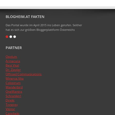
BLOGHEIM.AT FAKTEN
Das Portal wurde im April 2015 ins Leben gerufen. Seither
hat es sich zur größten Bloggerplattform Österreichs
entwickelt.
Eigentlich heißt das Portal Blogheimat - doch alle sagen
PARTNER
nur Blogheim dazu. Die Domainendung .at sollte zum
Namen gehören, das hat aber absolut nicht funktioniert.
Opolum
:)
Armacura
Das Topblogranking wurde im Laufe der Zeit schon
Best Vital
Dr. Ziegler
mehrmals umgestellt, basiert aber nun endlich auf den
Offroad Communications
Besucherzahlen der Blogs.
Minerva Vita
Colostrum
Wanderbird
OneMantra
Schrankerl
Direkt
Trinergy
Vitinor
Cannhelp