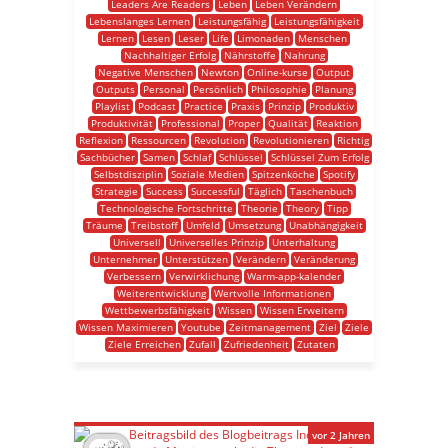
Leaders Are Readers
Leben
Leben Verändern
Lebenslanges Lernen
Leistungsfähig
Leistungsfähigkeit
Lernen
Lesen
Leser
Life
Limonaden
Menschen
Nachhaltiger Erfolg
Nährstoffe
Nahrung
Negative Menschen
Newton
Online-kurse
Output
Outputs
Personal
Persönlich
Philosophie
Planung
Playlist
Podcast
Practice
Praxis
Prinzip
Produktiv
Produktivität
Professional
Proper
Qualität
Reaktion
Reflexion
Ressourcen
Revolution
Revolutionieren
Richtig
Sachbücher
Samen
Schlaf
Schlüssel
Schlüssel Zum Erfolg
Selbstdisziplin
Soziale Medien
Spitzenköche
Spotify
Strategie
Success
Successful
Täglich
Taschenbuch
Technologische Fortschritte
Theorie
Theory
Tipp
Träume
Treibstoff
Umfeld
Umsetzung
Unabhängigkeit
Universell
Universelles Prinzip
Unterhaltung
Unternehmer
Unterstützen
Verändern
Veränderung
Verbessern
Verwirklichung
Warm-app-kalender
Weiterentwicklung
Wertvolle Informationen
Wettbewerbsfähigkeit
Wissen
Wissen Erweitern
Wissen Maximieren
Youtube
Zeitmanagement
Ziel
Ziele
Ziele Erreichen
Zufall
Zufriedenheit
Zutaten
vor 2 Jahren