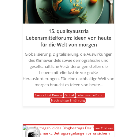
15. qualityaustria
Lebensmittelforum: Ideen von heute
für die Welt von morgen
Globalisierung, Digitalisierung, die Auswirkungen
des Klimawandels sowie demografische und
gesellschaftliche Veränderungen stellen die
Lebensmittelindustrie vor große
Herausforderungen. Für eine nachhaltige Welt von
morgen braucht es Ideen von heute...
Events Und Demos
Global
Lebensmittelforum
Nachhaltige Ernährung
vor 2 Jahren