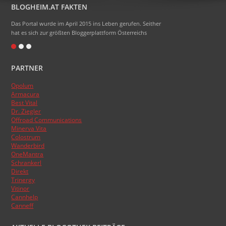
BLOGHEIM.AT FAKTEN
Das Portal wurde im April 2015 ins Leben gerufen. Seither
hat es sich zur größten Bloggerplattform Österreichs
entwickelt.
Eigentlich heißt das Portal Blogheimat - doch alle sagen
PARTNER
nur Blogheim dazu. Die Domainendung .at sollte zum
Namen gehören, das hat aber absolut nicht funktioniert.
Opolum
:)
Armacura
Das Topblogranking wurde im Laufe der Zeit schon
Best Vital
Dr. Ziegler
mehrmals umgestellt, basiert aber nun endlich auf den
Offroad Communications
Besucherzahlen der Blogs.
Minerva Vita
Colostrum
Wanderbird
OneMantra
Schrankerl
Direkt
Trinergy
Vitinor
Cannhelp
Canneff