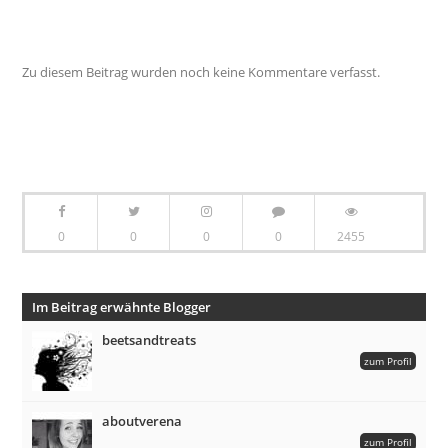
Zu diesem Beitrag wurden noch keine Kommentare verfasst.
0
0
0
0
2455
Im Beitrag erwähnte Blogger
beetsandtreats
zum Profil
aboutverena
zum Profil