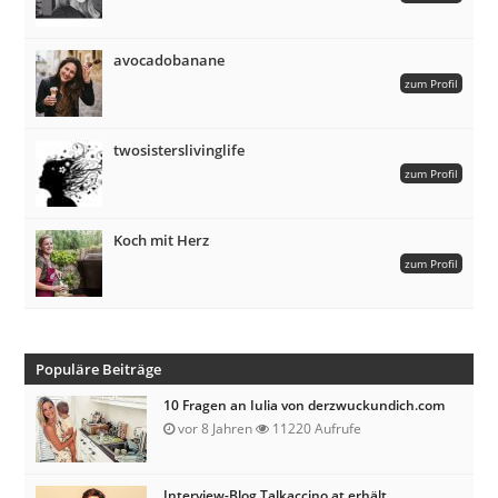
avocadobanane
zum Profil
twosisterslivinglife
zum Profil
Koch mit Herz
zum Profil
Populäre Beiträge
10 Fragen an Iulia von derzwuckundich.com
vor 8 Jahren
11220 Aufrufe
Interview-Blog Talkaccino.at erhält