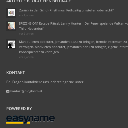
AKTUELLE BLOGOTHEK BEITRÄGE
Zurück in den Schul-Rhythmus: Frühzeitig umstellen oder nicht?
vor 2 Jahren
[REZENSION] Escape-Rätsel: Lenny Hunter – Der Feuer speiende Vulkan v
Thilo Neuendorf
vor 2 Jahren
Manipulieren bedeutet, jemanden dazu zu bringen, fremde Interessen zu
verfolgen. Motivieren bedeutet, jemanden dazu zu bringen, eigene Intere
konsequenter zu verfolgen
vor 2 Jahren
KONTAKT
Bei Fragen kontaktiere uns jederzeit gerne unter
kontakt@blogheim.at
POWERED BY