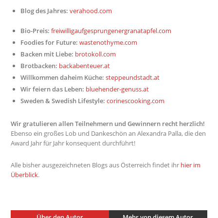
Blog des Jahres:
verahood.com
Bio-Preis:
freiwilligaufgesprungenergranatapfel.com
Foodies for Future:
wastenothyme.com
Backen mit Liebe:
brotokoll.com
Brotbacken:
backabenteuer.at
Willkommen daheim Küche:
steppeundstadt.at
Wir feiern das Leben:
bluehender-genuss.at
Sweden & Swedish Lifestyle:
corinescooking.com
Wir gratulieren allen Teilnehmern und Gewinnern recht herzlich!
Ebenso ein großes Lob und Dankeschön an Alexandra Palla, die den
Award Jahr für Jahr konsequent durchführt!
Alle bisher ausgezeichneten Blogs aus Österreich findet ihr
hier im
Überblick
.
Über den Autor
Mehr von diesem Autor