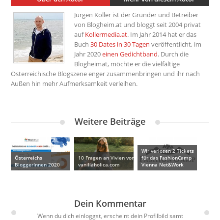
Jürgen Koller ist der Gründer und Betreiber
von Blogheim.at und bloggt seit 2004 privat
auf
Kollermedia.at
. Im Jahr 2014 hat er das
Buch
30 Dates in 30 Tagen
veröffentlicht, im
Jahr 2020
einen Gedichtband
. Durch die
Blogheimat, möchte er die vielfältige
Österreichische Blogszene enger zusammenbringen und ihr nach
Außen hin mehr Aufmerksamkeit verleihen.
Weitere Beiträge
Wir verlosen 2 Tickets
Österreichs
10 Fragen an Vivien von
für das FashionCamp
BloggerInnen 2020
vanillaholica.com
Vienna Net&Work
Dein Kommentar
Wenn du dich einloggst, erscheint dein Profilbild samt