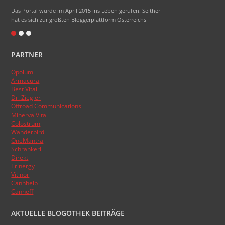
Das Portal wurde im April 2015 ins Leben gerufen. Seither
hat es sich zur größten Bloggerplattform Österreichs
entwickelt.
Eigentlich heißt das Portal Blogheimat - doch alle sagen
PARTNER
nur Blogheim dazu. Die Domainendung .at sollte zum
Namen gehören, das hat aber absolut nicht funktioniert.
Opolum
:)
Armacura
Das Topblogranking wurde im Laufe der Zeit schon
Best Vital
Dr. Ziegler
mehrmals umgestellt, basiert aber nun endlich auf den
Offroad Communications
Besucherzahlen der Blogs.
Minerva Vita
Colostrum
Wanderbird
OneMantra
Schrankerl
Direkt
Trinergy
Vitinor
Cannhelp
Canneff
AKTUELLE BLOGOTHEK BEITRÄGE