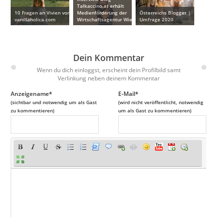
Talkaccino.at erhält
10 Fragen an Vivien von
Medienförderung der
Österreichs Blogger |
vanillaholica.com
Wirtschaftsagentur Wien
Umfrage 2020
Dein Kommentar
Wenn du dich einloggst, erscheint dein Profilbild samt
Verlinkung neben deinem Kommentar
Anzeigename*
E-Mail*
(sichtbar und notwendig um als Gast
(wird nicht veröffentlicht, notwendig
zu kommentieren)
um als Gast zu kommentieren)