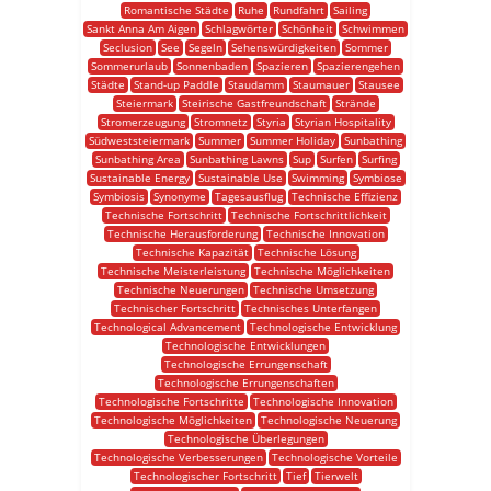
Romantische Städte
Ruhe
Rundfahrt
Sailing
Sankt Anna Am Aigen
Schlagwörter
Schönheit
Schwimmen
Seclusion
See
Segeln
Sehenswürdigkeiten
Sommer
Sommerurlaub
Sonnenbaden
Spazieren
Spazierengehen
Städte
Stand-up Paddle
Staudamm
Staumauer
Stausee
Steiermark
Steirische Gastfreundschaft
Strände
Stromerzeugung
Stromnetz
Styria
Styrian Hospitality
Südweststeiermark
Summer
Summer Holiday
Sunbathing
Sunbathing Area
Sunbathing Lawns
Sup
Surfen
Surfing
Sustainable Energy
Sustainable Use
Swimming
Symbiose
Symbiosis
Synonyme
Tagesausflug
Technische Effizienz
Technische Fortschritt
Technische Fortschrittlichkeit
Technische Herausforderung
Technische Innovation
Technische Kapazität
Technische Lösung
Technische Meisterleistung
Technische Möglichkeiten
Technische Neuerungen
Technische Umsetzung
Technischer Fortschritt
Technisches Unterfangen
Technological Advancement
Technologische Entwicklung
Technologische Entwicklungen
Technologische Errungenschaft
Technologische Errungenschaften
Technologische Fortschritte
Technologische Innovation
Technologische Möglichkeiten
Technologische Neuerung
Technologische Überlegungen
Technologische Verbesserungen
Technologische Vorteile
Technologischer Fortschritt
Tief
Tierwelt