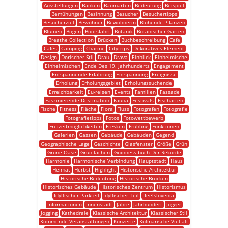
Ausstellungen
Bänken
Baumarten
Bedeutung
Beispiel
Bemühungen
Besinnung
Besucher
Besuchertipps
Besucherziel
Bewohner
Bewohnerin
Blühende Pflanzen
Blumen
Bögen
Bootsfahrt
Botanik
Botanischer Garten
Breathe Collection
Brücken
Buchbeschreibung
Cafe
Cafés
Camping
Charme
Citytrips
Dekoratives Element
Design
Dorischer Stil
Drau
Drava
Einblick
Einheimische
Einheimischen
Ende Des 19. Jahrhunderts
Engagement
Entspannende Erfahrung
Entspannung
Ereignisse
Erholung
Erholungsgebiet
Erholungssuchende
Erreichbarkeit
Eu-reisen
Events
Familien
Fassade
Faszinierende Destination
Fauna
Festivals
Fischarten
Fische
Fitness
Fläche
Flora
Fluss
Fotografen
Fotografie
Fotografietipps
Fotos
Fotowettbewerb
Freizeitmöglichkeiten
Fresken
Frühling
Funktionen
Galerien
Gassen
Gebäude
Gebäuden
Gegend
Geographische Lage
Geschichte
Glasfenster
Größe
Grün
Grüne Oase
Grünflächen
Guinness-buch Der Rekorde
Harmonie
Harmonische Verbindung
Hauptstadt
Haus
Heimat
Herbst
Highlight
Historische Architektur
Historische Bedeutung
Historische Brücken
Historisches Gebäude
Historisches Zentrum
Historismus
Idyllischer Parkteil
Idyllischer Teil
Ifeelslovenia
Informationen
Innenstadt
Jahre
Jahrhundert
Jogger
Jogging
Kathedrale
Klassische Architektur
Klassischer Stil
Kommende Veranstaltungen
Konzerte
Kulinarische Vielfalt