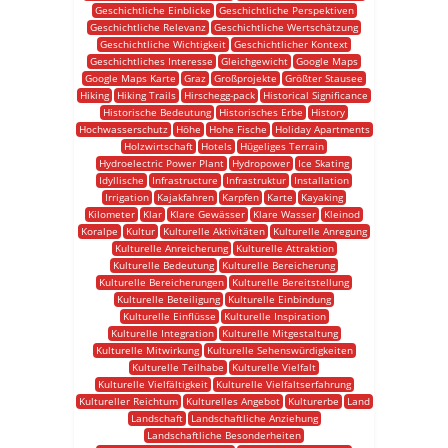
Geschichtliche Einblicke
Geschichtliche Perspektiven
Geschichtliche Relevanz
Geschichtliche Wertschätzung
Geschichtliche Wichtigkeit
Geschichtlicher Kontext
Geschichtliches Interesse
Gleichgewicht
Google Maps
Google Maps Karte
Graz
Großprojekte
Größter Stausee
Hiking
Hiking Trails
Hirschegg-pack
Historical Significance
Historische Bedeutung
Historisches Erbe
History
Hochwasserschutz
Höhe
Hohe Fische
Holiday Apartments
Holzwirtschaft
Hotels
Hügeliges Terrain
Hydroelectric Power Plant
Hydropower
Ice Skating
Idyllische
Infrastructure
Infrastruktur
Installation
Irrigation
Kajakfahren
Karpfen
Karte
Kayaking
Kilometer
Klar
Klare Gewässer
Klare Wasser
Kleinod
Koralpe
Kultur
Kulturelle Aktivitäten
Kulturelle Anregung
Kulturelle Anreicherung
Kulturelle Attraktion
Kulturelle Bedeutung
Kulturelle Bereicherung
Kulturelle Bereicherungen
Kulturelle Bereitstellung
Kulturelle Beteiligung
Kulturelle Einbindung
Kulturelle Einflüsse
Kulturelle Inspiration
Kulturelle Integration
Kulturelle Mitgestaltung
Kulturelle Mitwirkung
Kulturelle Sehenswürdigkeiten
Kulturelle Teilhabe
Kulturelle Vielfalt
Kulturelle Vielfältigkeit
Kulturelle Vielfaltserfahrung
Kultureller Reichtum
Kulturelles Angebot
Kulturerbe
Land
Landschaft
Landschaftliche Anziehung
Landschaftliche Besonderheiten