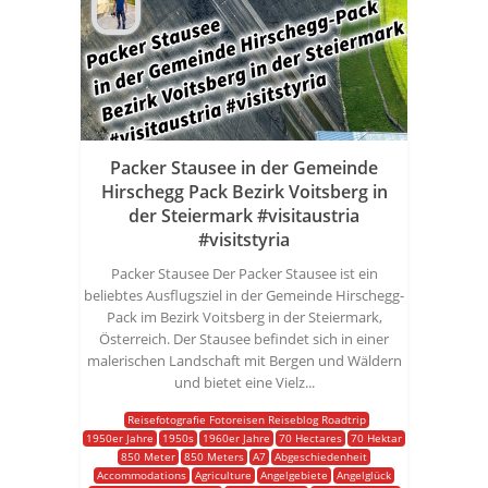
Packer Stausee in der Gemeinde
Hirschegg Pack Bezirk Voitsberg in
der Steiermark #visitaustria
#visitstyria
Packer Stausee Der Packer Stausee ist ein
beliebtes Ausflugsziel in der Gemeinde Hirschegg-
Pack im Bezirk Voitsberg in der Steiermark,
Österreich. Der Stausee befindet sich in einer
malerischen Landschaft mit Bergen und Wäldern
und bietet eine Vielz...
Reisefotografie Fotoreisen Reiseblog Roadtrip
1950er Jahre
1950s
1960er Jahre
70 Hectares
70 Hektar
850 Meter
850 Meters
A7
Abgeschiedenheit
Accommodations
Agriculture
Angelgebiete
Angelglück