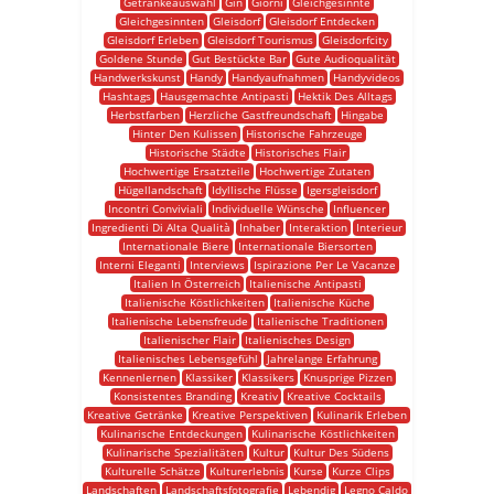
Getränkeauswahl
Gin
Giorni
Gleichgesinnte
Gleichgesinnten
Gleisdorf
Gleisdorf Entdecken
Gleisdorf Erleben
Gleisdorf Tourismus
Gleisdorfcity
Goldene Stunde
Gut Bestückte Bar
Gute Audioqualität
Handwerkskunst
Handy
Handyaufnahmen
Handyvideos
Hashtags
Hausgemachte Antipasti
Hektik Des Alltags
Herbstfarben
Herzliche Gastfreundschaft
Hingabe
Hinter Den Kulissen
Historische Fahrzeuge
Historische Städte
Historisches Flair
Hochwertige Ersatzteile
Hochwertige Zutaten
Hügellandschaft
Idyllische Flüsse
Igersgleisdorf
Incontri Conviviali
Individuelle Wünsche
Influencer
Ingredienti Di Alta Qualità
Inhaber
Interaktion
Interieur
Internationale Biere
Internationale Biersorten
Interni Eleganti
Interviews
Ispirazione Per Le Vacanze
Italien In Österreich
Italienische Antipasti
Italienische Köstlichkeiten
Italienische Küche
Italienische Lebensfreude
Italienische Traditionen
Italienischer Flair
Italienisches Design
Italienisches Lebensgefühl
Jahrelange Erfahrung
Kennenlernen
Klassiker
Klassikers
Knusprige Pizzen
Konsistentes Branding
Kreativ
Kreative Cocktails
Kreative Getränke
Kreative Perspektiven
Kulinarik Erleben
Kulinarische Entdeckungen
Kulinarische Köstlichkeiten
Kulinarische Spezialitäten
Kultur
Kultur Des Südens
Kulturelle Schätze
Kulturerlebnis
Kurse
Kurze Clips
Landschaften
Landschaftsfotografie
Lebendig
Legno Caldo