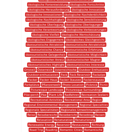
ökologische Fortentwicklung
ökologische Fortschritte
ökologische Herausforderung
ökologische Innovation
ökologische Innovationen
ökologische Nachdenklichkeit
ökologische Nachhaltigkeit
ökologische Sensibilisierung
ökologische Überlegung
ökologische Überlegungen
ökologische Verantwortung
ökologische Verbesserungen
ökologische Vielfalt
ökologische Wertschätzung
ökologisches Engagement
ökologisches Gleichgewicht
ökotouristische Attraktion
ökotouristische Attraktivität
ökotouristische Chance
ökotouristische Erfahrung
ökotouristische Gelegenheit
ökotouristische Möglichkeit
ökotouristischer Anreiz
ökotouristischer Magnet
ökotouristisches Highlight
ökotouristisches Interesse
Ortsteil
Österreich
österreichische
Outdoor Enthusiasts
Outdoor-enthusiasten
Pack
Pack Reservoir
Packalpe
Packer
Packer Haus
Packer Stausee
Packerstausee
Parkplätze
Pflanzenwelt
Photo Location
Picknick
Picnic
Picturesque Landscape
Picturesque Surroundings
Pike-perch
Pkw
Plant Life
Radfahren
Recreation Seekers
Recreational Activities
Recreational Area
Region
Regional Environmental Management
Regional Specialties
Regionale Spezialitäten
Regionales Umweltmanagement
Reise
Reisebereicht
Reisebericht
Reiseblog
Reisen
Relaxation
Renaturation
Renaturierung
Renewable Energy
Reservoir
Restaurants
Richtung
Road Trip
Roadtrip
Romantic Cities
Romantische