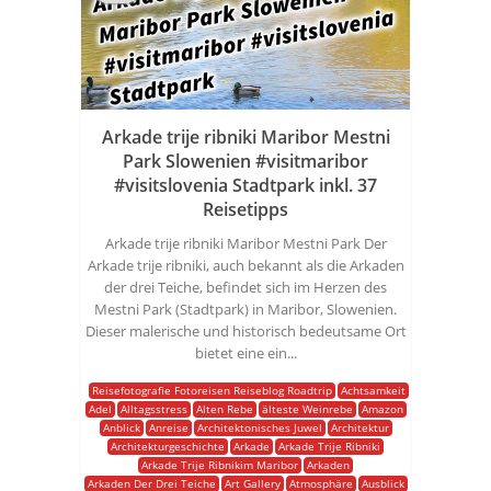
Arkade trije ribniki Maribor Mestni
Park Slowenien #visitmaribor
#visitslovenia Stadtpark inkl. 37
Reisetipps
Arkade trije ribniki Maribor Mestni Park Der
Arkade trije ribniki, auch bekannt als die Arkaden
der drei Teiche, befindet sich im Herzen des
Mestni Park (Stadtpark) in Maribor, Slowenien.
Dieser malerische und historisch bedeutsame Ort
bietet eine ein...
Reisefotografie Fotoreisen Reiseblog Roadtrip
Achtsamkeit
Adel
Alltagsstress
Alten Rebe
älteste Weinrebe
Amazon
Anblick
Anreise
Architektonisches Juwel
Architektur
Architekturgeschichte
Arkade
Arkade Trije Ribniki
Arkade Trije Ribnikim Maribor
Arkaden
Arkaden Der Drei Teiche
Art Gallery
Atmosphäre
Ausblick