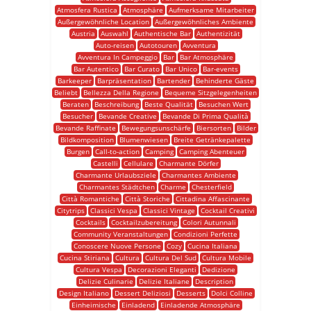
Atmosfera Rustica
Atmosphäre
Aufmerksame Mitarbeiter
Außergewöhnliche Location
Außergewöhnliches Ambiente
Austria
Auswahl
Authentische Bar
Authentizität
Auto-reisen
Autotouren
Avventura
Avventura In Campeggio
Bar
Bar Atmosphäre
Bar Autentico
Bar Curato
Bar Unico
Bar-events
Barkeeper
Barpräsentation
Bartender
Behinderte Gäste
Beliebt
Bellezza Della Regione
Bequeme Sitzgelegenheiten
Beraten
Beschreibung
Beste Qualität
Besuchen Wert
Besucher
Bevande Creative
Bevande Di Prima Qualità
Bevande Raffinate
Bewegungsunschärfe
Biersorten
Bilder
Bildkomposition
Blumenwiesen
Breite Getränkepalette
Burgen
Call-to-action
Camping
Camping Abenteuer
Castelli
Cellulare
Charmante Dörfer
Charmante Urlaubsziele
Charmantes Ambiente
Charmantes Städtchen
Charme
Chesterfield
Città Romantiche
Città Storiche
Cittadina Affascinante
Citytrips
Classici Vespa
Classici Vintage
Cocktail Creativi
Cocktails
Cocktailzubereitung
Colori Autunnali
Community Veranstaltungen
Condizioni Perfette
Conoscere Nuove Persone
Cozy
Cucina Italiana
Cucina Stiriana
Cultura
Cultura Del Sud
Cultura Mobile
Cultura Vespa
Decorazioni Eleganti
Dedizione
Delizie Culinarie
Delizie Italiane
Description
Design Italiano
Dessert Deliziosi
Desserts
Dolci Colline
Einheimische
Einladend
Einladende Atmosphäre