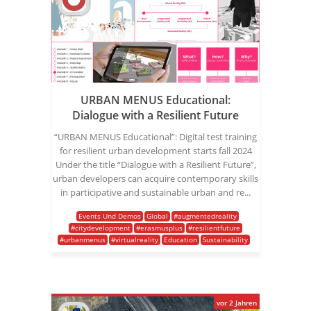
URBAN MENUS Educational:
Dialogue with a Resilient Future
“URBAN MENUS Educational”: Digital test training
for resilient urban development starts fall 2024
Under the title “Dialogue with a Resilient Future”,
urban developers can acquire contemporary skills
in participative and sustainable urban and re...
Events Und Demos
Global
#augmentedreality
#citydevelopment
#erasmusplus
#resilientfuture
#urbanmenus
#virtualreality
Education
Sustainability
vor 2 Jahren