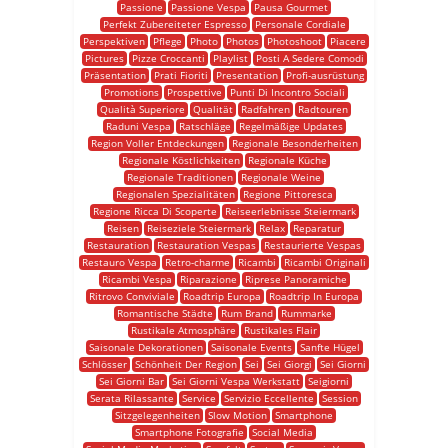
Passione
Passione Vespa
Pausa Gourmet
Perfekt Zubereiteter Espresso
Personale Cordiale
Perspektiven
Pflege
Photo
Photos
Photoshoot
Piacere
Pictures
Pizze Croccanti
Playlist
Posti A Sedere Comodi
Präsentation
Prati Fioriti
Presentation
Profi-ausrüstung
Promotions
Prospettive
Punti Di Incontro Sociali
Qualità Superiore
Qualität
Radfahren
Radtouren
Raduni Vespa
Ratschläge
Regelmäßige Updates
Region Voller Entdeckungen
Regionale Besonderheiten
Regionale Köstlichkeiten
Regionale Küche
Regionale Traditionen
Regionale Weine
Regionalen Spezialitäten
Regione Pittoresca
Regione Ricca Di Scoperte
Reiseerlebnisse Steiermark
Reisen
Reiseziele Steiermark
Relax
Reparatur
Restauration
Restauration Vespas
Restaurierte Vespas
Restauro Vespa
Retro-charme
Ricambi
Ricambi Originali
Ricambi Vespa
Riparazione
Riprese Panoramiche
Ritrovo Conviviale
Roadtrip Europa
Roadtrip In Europa
Romantische Städte
Rum Brand
Rummarke
Rustikale Atmosphäre
Rustikales Flair
Saisonale Dekorationen
Saisonale Events
Sanfte Hügel
Schlösser
Schönheit Der Region
Sei
Sei Giorgi
Sei Giorni
Sei Giorni Bar
Sei Giorni Vespa Werkstatt
Seigiorni
Serata Rilassante
Service
Servizio Eccellente
Session
Sitzgelegenheiten
Slow Motion
Smartphone
Smartphone Fotografie
Social Media