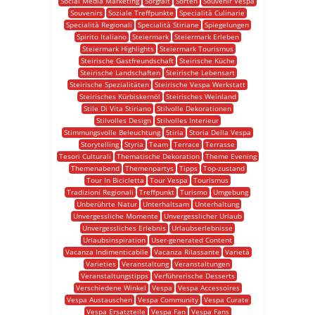
Social Media Marketing
Sorgfalt
Sorten
Souvenir Vespa
Souvenirs
Soziale Treffpunkte
Specialità Culinarie
Specialità Regionali
Specialità Stiriane
Spiegelungen
Spirito Italiano
Steiermark
Steiermark Erleben
Steiermark Highlights
Steiermark Tourismus
Steirische Gastfreundschaft
Steirische Küche
Steirische Landschaften
Steirische Lebensart
Steirische Spezialitäten
Steirische Vespa Werkstatt
Steirisches Kürbiskernöl
Steirisches Weinland
Stile Di Vita Stiriano
Stilvolle Dekorationen
Stilvolles Design
Stilvolles Interieur
Stimmungsvolle Beleuchtung
Stiria
Storia Della Vespa
Storytelling
Styria
Team
Terrace
Terrasse
Tesori Culturali
Thematische Dekoration
Theme Evening
Themenabend
Themenpartys
Tipps
Top-zustand
Tour In Bicicletta
Tour Vespa
Tourismus
Tradizioni Regionali
Treffpunkt
Turismo
Umgebung
Unberührte Natur
Unterhaltsam
Unterhaltung
Unvergessliche Momente
Unvergesslicher Urlaub
Unvergessliches Erlebnis
Urlaubserlebnisse
Urlaubsinspiration
User-generated Content
Vacanza Indimenticabile
Vacanza Rilassante
Varietà
Varieties
Veranstaltung
Veranstaltungen
Veranstaltungstipps
Verführerische Desserts
Verschiedene Winkel
Vespa
Vespa Accessoires
Vespa Austauschen
Vespa Community
Vespa Curate
Vespa Ersatzteile
Vespa Fan
Vespa Fans