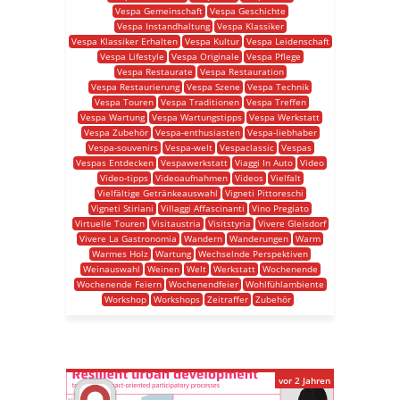
Vespa Gemeinschaft
Vespa Geschichte
Vespa Instandhaltung
Vespa Klassiker
Vespa Klassiker Erhalten
Vespa Kultur
Vespa Leidenschaft
Vespa Lifestyle
Vespa Originale
Vespa Pflege
Vespa Restaurate
Vespa Restauration
Vespa Restaurierung
Vespa Szene
Vespa Technik
Vespa Touren
Vespa Traditionen
Vespa Treffen
Vespa Wartung
Vespa Wartungstipps
Vespa Werkstatt
Vespa Zubehör
Vespa-enthusiasten
Vespa-liebhaber
Vespa-souvenirs
Vespa-welt
Vespaclassic
Vespas
Vespas Entdecken
Vespawerkstatt
Viaggi In Auto
Video
Video-tipps
Videoaufnahmen
Videos
Vielfalt
Vielfältige Getränkeauswahl
Vigneti Pittoreschi
Vigneti Stiriani
Villaggi Affascinanti
Vino Pregiato
Virtuelle Touren
Visitaustria
Visitstyria
Vivere Gleisdorf
Vivere La Gastronomia
Wandern
Wanderungen
Warm
Warmes Holz
Wartung
Wechselnde Perspektiven
Weinauswahl
Weinen
Welt
Werkstatt
Wochenende
Wochenende Feiern
Wochenendfeier
Wohlfühlambiente
Workshop
Workshops
Zeitraffer
Zubehör
vor 2 Jahren