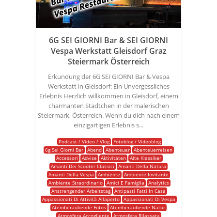
6G SEI GIORNI Bar & SEI GIORNI
Vespa Werkstatt Gleisdorf Graz
Steiermark Österreich
Erkundung der 6G SEI GIORNI Bar & Vespa
Werkstatt in Gleisdorf: Ein Unvergessliches
Erlebnis Herzlich willkommen in Gleisdorf, einem
charmanten Städtchen in der malerischen
Steiermark, Österreich. Wenn du dich nach einem
einzigartigen Erlebnis s...
Podcast / Video / Vlog
Fotoblog / Videoblog
6g Sei Giorni Bar
Abend
Abenteuer
Abenteuerreisen
Accessori
Advise
Aktivitäten
Alte Klassiker
Amanti Dei Scooter Classici
Amanti Della Natura
Amanti Della Vespa
Ambiente
Ambiente Invitante
Ambiente Straordinario
Amici E Famiglia
Analytics
Anstrengender Arbeitstag
Antipasti Fatti In Casa
Appassionati Di Attività Allaperto
Appassionati Di Vespa
Atemberaubende Fotos
Atemberaubende Natur
Atmosfera Accogliente
Atmosfera Rilassata