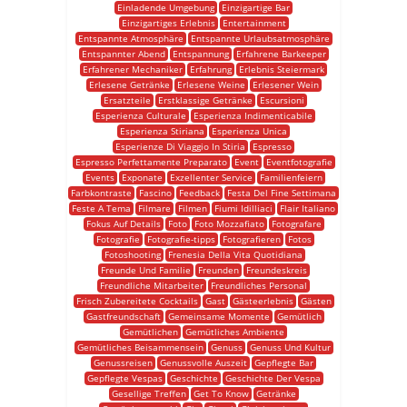
Einladende Umgebung
Einzigartige Bar
Einzigartiges Erlebnis
Entertainment
Entspannte Atmosphäre
Entspannte Urlaubsatmosphäre
Entspannter Abend
Entspannung
Erfahrene Barkeeper
Erfahrener Mechaniker
Erfahrung
Erlebnis Steiermark
Erlesene Getränke
Erlesene Weine
Erlesener Wein
Ersatzteile
Erstklassige Getränke
Escursioni
Esperienza Culturale
Esperienza Indimenticabile
Esperienza Stiriana
Esperienza Unica
Esperienze Di Viaggio In Stiria
Espresso
Espresso Perfettamente Preparato
Event
Eventfotografie
Events
Exponate
Exzellenter Service
Familienfeiern
Farbkontraste
Fascino
Feedback
Festa Del Fine Settimana
Feste A Tema
Filmare
Filmen
Fiumi Idilliaci
Flair Italiano
Fokus Auf Details
Foto
Foto Mozzafiato
Fotografare
Fotografie
Fotografie-tipps
Fotografieren
Fotos
Fotoshooting
Frenesia Della Vita Quotidiana
Freunde Und Familie
Freunden
Freundeskreis
Freundliche Mitarbeiter
Freundliches Personal
Frisch Zubereitete Cocktails
Gast
Gästeerlebnis
Gästen
Gastfreundschaft
Gemeinsame Momente
Gemütlich
Gemütlichen
Gemütliches Ambiente
Gemütliches Beisammensein
Genuss
Genuss Und Kultur
Genussreisen
Genussvolle Auszeit
Gepflegte Bar
Gepflegte Vespas
Geschichte
Geschichte Der Vespa
Gesellige Treffen
Get To Know
Getränke