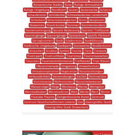
Romantische Städte
Ruhe
Ruhige Atmosphäre
Ruhige Umgebung
Rundfahrt
Säulen
Säulenreihe
Schätze
Schaufenster
Schildkröte
Schneebedeckte Landschaft
Schönheit
Sehenswürdigkeiten
Shirts
Skulpturen
Slowenien
Snack-kioske
Sommer
Sommerresidenz
Sonnenuntergang
Soziale Bedeutung
Sozialer Treffpunkt
Spaziergänge
Spaziergänger
Spielplätze
Spotify Hörbuch
Springbrunnen
Stadt
Städtereise
Stadtführung
Städtische Umgebung
Stadtpark
Stockwerke
Straßenkunst
Sträucher
Struktur
Symbol
Teiche
Tiere
Tierpark
Tivoli-park
Tivoli-schloss
Tourismus
Tourismusseiten
Touristen
Touristeninformation
Treffpunkt
Trije Ribniki
Uferpromenade
Umgebung
Umweltschutz
Urlaubsinspiration
Vegetation
Veranstaltungen
Verbundenheit
Verwendungen
Vielfalt
Visitmaribor
Visitslovenia
Wahrzeichen
Wasserlebewesen
Wasservögel
Wege
Weinbaus
Weine
Weingüter
Weinliebhaber
Weintradition
Welt
Werke
Wert
Winter
Youtube Playlist
Zeitgenössische Kunst
Zentrum
Zentrum Gesellschaftlichen Lebens
Ziel
Zweitgrößte Stadt
Zweitgrößte Stadt Sloweniens
vor 2 Jahren