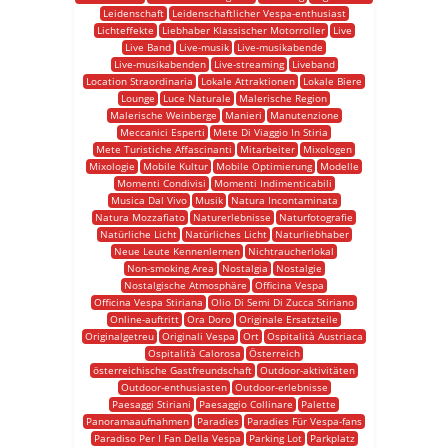
Leidenschaft
Leidenschaftlicher Vespa-enthusiast
Lichteffekte
Liebhaber Klassischer Motorroller
Live
Live Band
Live-musik
Live-musikabende
Live-musikabenden
Live-streaming
Liveband
Location Straordinaria
Lokale Attraktionen
Lokale Biere
Lounge
Luce Naturale
Malerische Region
Malerische Weinberge
Manieri
Manutenzione
Meccanici Esperti
Mete Di Viaggio In Stiria
Mete Turistiche Affascinanti
Mitarbeiter
Mixologen
Mixologie
Mobile Kultur
Mobile Optimierung
Modelle
Momenti Condivisi
Momenti Indimenticabili
Musica Dal Vivo
Musik
Natura Incontaminata
Natura Mozzafiato
Naturerlebnisse
Naturfotografie
Natürliche Licht
Natürliches Licht
Naturliebhaber
Neue Leute Kennenlernen
Nichtraucherlokal
Non-smoking Area
Nostalgia
Nostalgie
Nostalgische Atmosphäre
Officina Vespa
Officina Vespa Stiriana
Olio Di Semi Di Zucca Stiriano
Online-auftritt
Ora Doro
Originale Ersatzteile
Originalgetreu
Originali Vespa
Ort
Ospitalità Austriaca
Ospitalità Calorosa
Österreich
österreichische Gastfreundschaft
Outdoor-aktivitäten
Outdoor-enthusiasten
Outdoor-erlebnisse
Paesaggi Stiriani
Paesaggio Collinare
Palette
Panoramaaufnahmen
Paradies
Paradies Für Vespa-fans
Paradiso Per I Fan Della Vespa
Parking Lot
Parkplatz