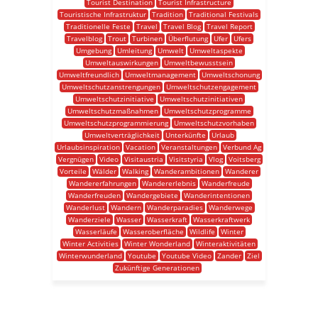
Tourist Destination
Tourist Infrastructure
Touristische Infrastruktur
Tradition
Traditional Festivals
Traditionelle Feste
Travel
Travel Blog
Travel Report
Travelblog
Trout
Turbinen
Überflutung
Ufer
Ufers
Umgebung
Umleitung
Umwelt
Umweltaspekte
Umweltauswirkungen
Umweltbewusstsein
Umweltfreundlich
Umweltmanagement
Umweltschonung
Umweltschutzanstrengungen
Umweltschutzengagement
Umweltschutzinitiative
Umweltschutzinitiativen
Umweltschutzmaßnahmen
Umweltschutzprogramme
Umweltschutzprogrammierung
Umweltschutzvorhaben
Umweltverträglichkeit
Unterkünfte
Urlaub
Urlaubsinspiration
Vacation
Veranstaltungen
Verbund Ag
Vergnügen
Video
Visitaustria
Visitstyria
Vlog
Voitsberg
Vorteile
Wälder
Walking
Wanderambitionen
Wanderer
Wandererfahrungen
Wandererlebnis
Wanderfreude
Wanderfreuden
Wandergebiete
Wanderintentionen
Wanderlust
Wandern
Wanderparadies
Wanderwege
Wanderziele
Wasser
Wasserkraft
Wasserkraftwerk
Wasserläufe
Wasseroberfläche
Wildlife
Winter
Winter Activities
Winter Wonderland
Winteraktivitäten
Winterwunderland
Youtube
Youtube Video
Zander
Ziel
Zukünftige Generationen