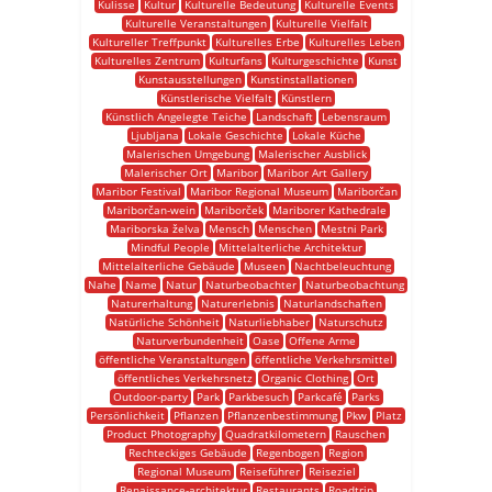
Kulisse
Kultur
Kulturelle Bedeutung
Kulturelle Events
Kulturelle Veranstaltungen
Kulturelle Vielfalt
Kultureller Treffpunkt
Kulturelles Erbe
Kulturelles Leben
Kulturelles Zentrum
Kulturfans
Kulturgeschichte
Kunst
Kunstausstellungen
Kunstinstallationen
Künstlerische Vielfalt
Künstlern
Künstlich Angelegte Teiche
Landschaft
Lebensraum
Ljubljana
Lokale Geschichte
Lokale Küche
Malerischen Umgebung
Malerischer Ausblick
Malerischer Ort
Maribor
Maribor Art Gallery
Maribor Festival
Maribor Regional Museum
Mariborčan
Mariborčan-wein
Mariborček
Mariborer Kathedrale
Mariborska želva
Mensch
Menschen
Mestni Park
Mindful People
Mittelalterliche Architektur
Mittelalterliche Gebäude
Museen
Nachtbeleuchtung
Nahe
Name
Natur
Naturbeobachter
Naturbeobachtung
Naturerhaltung
Naturerlebnis
Naturlandschaften
Natürliche Schönheit
Naturliebhaber
Naturschutz
Naturverbundenheit
Oase
Offene Arme
öffentliche Veranstaltungen
öffentliche Verkehrsmittel
öffentliches Verkehrsnetz
Organic Clothing
Ort
Outdoor-party
Park
Parkbesuch
Parkcafé
Parks
Persönlichkeit
Pflanzen
Pflanzenbestimmung
Pkw
Platz
Product Photography
Quadratkilometern
Rauschen
Rechteckiges Gebäude
Regenbogen
Region
Regional Museum
Reiseführer
Reiseziel
Renaissance-architektur
Restaurants
Roadtrip