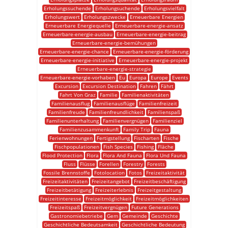
Erholungssuchende
Erholungsuchende
Erholungsvielfalt
Erholungswert
Erholungszwecke
Erneuerbare Energien
Erneuerbare Energiequelle
Erneuerbare-energie-ansatz
Erneuerbare-energie-ausbau
Erneuerbare-energie-beitrag
Erneuerbare-energie-bemühungen
Erneuerbare-energie-chance
Erneuerbare-energie-förderung
Erneuerbare-energie-initiative
Erneuerbare-energie-projekt
Erneuerbare-energie-strategie
Erneuerbare-energie-vorhaben
Eu
Europa
Europe
Events
Excursion
Excursion Destination
Fahren
Fährt
Fahrt Von Graz
Familie
Familienaktivitäten
Familienausflug
Familienausflüge
Familienfreizeit
Familienfreude
Familienfreundlichkeit
Familienspaß
Familienunterhaltung
Familienvergnügen
Familienziel
Familienzusammenkunft
Family Trip
Fauna
Ferienwohnungen
Fertigstellung
Fischarten
Fische
Fischpopulationen
Fish Species
Fishing
Fläche
Flood Protection
Flora
Flora And Fauna
Flora Und Fauna
Fluss
Flüsse
Forellen
Forestry
Forests
Fossile Brennstoffe
Fotolocation
Fotos
Freizeitaktivität
Freizeitaktivitäten
Freizeitangebot
Freizeitbeschäftigung
Freizeitbetätigung
Freizeiterlebnis
Freizeitgestaltung
Freizeitinteresse
Freizeitmöglichkeit
Freizeitmöglichkeiten
Freizeitspaß
Freizeitvergnügen
Future Generations
Gastronomiebetriebe
Gem
Gemeinde
Geschichte
Geschichtliche Bedeutsamkeit
Geschichtliche Bedeutung