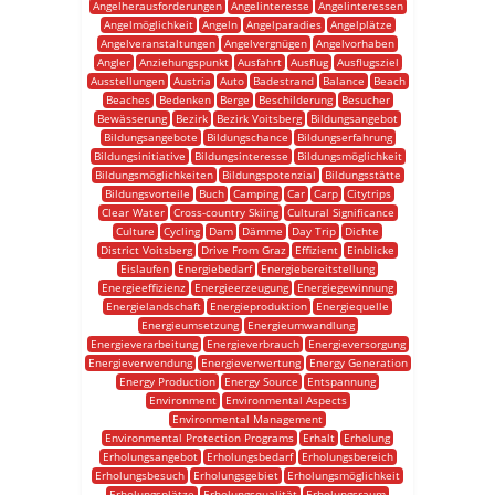
Angelherausforderungen
Angelinteresse
Angelinteressen
Angelmöglichkeit
Angeln
Angelparadies
Angelplätze
Angelveranstaltungen
Angelvergnügen
Angelvorhaben
Angler
Anziehungspunkt
Ausfahrt
Ausflug
Ausflugsziel
Ausstellungen
Austria
Auto
Badestrand
Balance
Beach
Beaches
Bedenken
Berge
Beschilderung
Besucher
Bewässerung
Bezirk
Bezirk Voitsberg
Bildungsangebot
Bildungsangebote
Bildungschance
Bildungserfahrung
Bildungsinitiative
Bildungsinteresse
Bildungsmöglichkeit
Bildungsmöglichkeiten
Bildungspotenzial
Bildungsstätte
Bildungsvorteile
Buch
Camping
Car
Carp
Citytrips
Clear Water
Cross-country Skiing
Cultural Significance
Culture
Cycling
Dam
Dämme
Day Trip
Dichte
District Voitsberg
Drive From Graz
Effizient
Einblicke
Eislaufen
Energiebedarf
Energiebereitstellung
Energieeffizienz
Energieerzeugung
Energiegewinnung
Energielandschaft
Energieproduktion
Energiequelle
Energieumsetzung
Energieumwandlung
Energieverarbeitung
Energieverbrauch
Energieversorgung
Energieverwendung
Energieverwertung
Energy Generation
Energy Production
Energy Source
Entspannung
Environment
Environmental Aspects
Environmental Management
Environmental Protection Programs
Erhalt
Erholung
Erholungsangebot
Erholungsbedarf
Erholungsbereich
Erholungsbesuch
Erholungsgebiet
Erholungsmöglichkeit
Erholungsplätze
Erholungsqualität
Erholungsraum