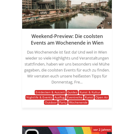
Weekend-Preview: Die coolsten
Events am Wochenende in Wien
Das Wochenende ist fast da! Und weil in Wien
wieder so viele Highlights und Veranstaltungen
stattfinden, haben wir uns besonders viel Mühe
gegeben, die coolsten Events für euch zu finden.
Wir verraten euch unsere heißesten Tipps für
Donnerstag, Fre...
Entdecken & Auszeit
Guides
Kunst & Kultur
Nightlife & Events
Ausflug
Eventreihe
Kunst
Open Air
Outdoor
Party
Wochenende
vor 2 Jahren