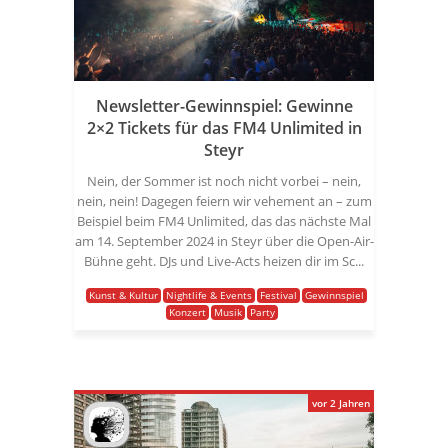
Newsletter-Gewinnspiel: Gewinne
2×2 Tickets für das FM4 Unlimited in
Steyr
Nein, der Sommer ist noch nicht vorbei – nein,
nein, nein! Dagegen feiern wir vehement an – zum
Beispiel beim FM4 Unlimited, das das nächste Mal
am 14. September 2024 in Steyr über die Open-Air-
Bühne geht. DJs und Live-Acts heizen dir im Sc...
Kunst & Kultur
Nightlife & Events
Festival
Gewinnspiel
Konzert
Musik
Party
vor 2 Jahren