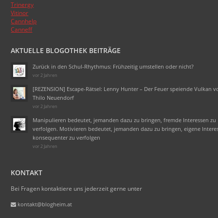
Trinergy
Vitinor
Cannhelp
Canneff
AKTUELLE BLOGOTHEK BEITRÄGE
Zurück in den Schul-Rhythmus: Frühzeitig umstellen oder nicht?
vor 2 Jahren
[REZENSION] Escape-Rätsel: Lenny Hunter – Der Feuer speiende Vulkan v
Thilo Neuendorf
vor 2 Jahren
Manipulieren bedeutet, jemanden dazu zu bringen, fremde Interessen zu
verfolgen. Motivieren bedeutet, jemanden dazu zu bringen, eigene Intere
konsequenter zu verfolgen
vor 2 Jahren
KONTAKT
Bei Fragen kontaktiere uns jederzeit gerne unter
kontakt@blogheim.at