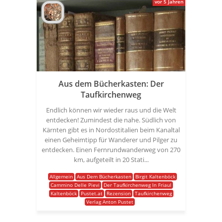
vor 5 Jahren
Aus dem Bücherkasten: Der
Taufkirchenweg
Endlich können wir wieder raus und die Welt
entdecken! Zumindest die nahe. Südlich von
Kärnten gibt es in Nordostitalien beim Kanaltal
einen Geheimtipp für Wanderer und Pilger zu
entdecken. Einen Fernrundwanderweg von 270
km, aufgeteilt in 20 Stati...
Allgemein
Aus Dem Bücherkasten
Birgit Kaltenböck
Cammino Delle Pievi
Der Taufkirchenweg In Friaul
Kaltenböck
Pustet.at
Rezension
Taufkirchenweg
Verlag Anton Pustet