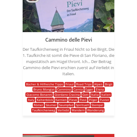
Cammino delle Pievi
Der Taufkirchenweg in Friaul Nicht so bei Birgit, Die
1. Taufkirche ist somit die Pieve di San Floriano, die
majestätisch am Hügel thront. Ich... Der Beitrag
Cammino delle Pievi erschien zuerst auf Verliebt in
Italien.
Bücher & Hilfreiche Tipps
Friaul
Road Trips
Alpen
Birgit
Bruno Mongiat
Cammino
Carnia
Egger
Elena
Giacomo Bonanni
Giordano Cracina
Gott
Italia
Italien
Italy
Kaltenböck
Karnien
Pieve
Pievi
Pilger
Pustet
Römer
Säumer
Saumpfad
Spirituell
Stempel
Taufkirchenweg
Verliebt
Wandern
Wanderung