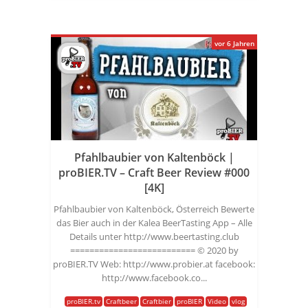
vor 6 Jahren
Pfahlbaubier von Kaltenböck |
proBIER.TV – Craft Beer Review #000
[4K]
Pfahlbaubier von Kaltenböck, Österreich Bewerte
das Bier auch in der Kalea BeerTasting App – Alle
Details unter http://www.beertasting.club
========================== © 2020 by
proBIER.TV Web: http://www.probier.at facebook:
http://www.facebook.co...
proBIER.tv
Craftbeer
Craftbier
proBIER
Video
vlog