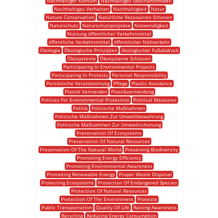
Nachhaltiger Konsum
Nachhaltiges Geschäftsmodell
Nachhaltiges Verhalten
Nachhaltigkeit
Natur
Nature Conservation
Natürliche Ressourcen Schonen
Naturschutz
Naturschutzprojekte
Notwendigkeit
Nutzung öffentlicher Verkehrsmittel
öffentliche Verkehrsmittel
öffentlicher Nahverkehr
Ökologie
Ökologische Prinzipien
ökologischer Fußabdruck
Ökosysteme
Ökosysteme Schützen
Participating In Environmental Projects
Participating In Protests
Personal Responsibility
Persönliche Verantwortung
Pflege
Plastic Avoidance
Plastik Vermeiden
Plastikvermeidung
Policies For Environmental Protection
Political Measures
Politik
Politische Maßnahmen
Politische Maßnahmen Zur Umweltbewahrung
Politische Maßnahmen Zur Umweltschonung
Preservation Of Ecosystems
Preservation Of Natural Resources
Preservation Of The Natural World
Preserving Biodiversity
Promoting Energy Efficiency
Promoting Environmental Awareness
Promoting Renewable Energy
Proper Waste Disposal
Protecting Ecosystems
Protection Of Endangered Species
Protection Of Natural Resources
Protection Of The Environment
Proteste
Public Transportation
Quality Of Life
Raising Awareness
Recycling
Reducing Energy Consumption