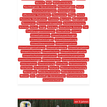
Mensch
Müll
Müllvermeidung
Nachfolgende Generationen
Nachhaltigkeit
Natur
Naturschutzprojekte
Notwendigkeit
öffentlicher Nahverkehr
Ökosysteme
Pflege
Politik
Politische Maßnahmen
Proteste
Recycling
Regierungen
Ressourcen
Ressourcenknappheit
Schlüsselelemente
Schritte
Schutz
Sorge
Stärkung
Steuerliche Anreize
Tier
Treibhausgasemissionen
Übernahme
Umwelt
Umweltaktionen
Umweltauswirkungen
Umweltbelastungen
Umweltbewahrung
Umweltbewusstsein
Umweltinitiativen
Umweltorganisationen
Umweltprobleme
Umweltprojekten
Umweltschonung
Umweltschutz
Umweltschutzgesetze
Umweltschutzorganisationen
Umweltschutzprojekte
Umwelttechnologie
Umweltthemen
Umweltverschmutzung
Unternehmen
Unterstützung
Ursachen
Verantwortung
Verhalten
Verständnis
Vorteile
Wasserverschmutzung
Weitergabe
Wiederherstellung
Wiederverwendung
Wissen
Zeit
Zukünftige Generationen
Zusammenarbeit
Zusammenhänge
vor 3 Jahren