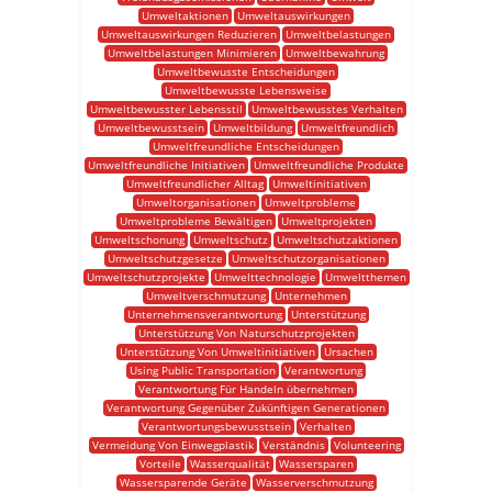
Umweltaktionen
Umweltauswirkungen
Umweltauswirkungen Reduzieren
Umweltbelastungen
Umweltbelastungen Minimieren
Umweltbewahrung
Umweltbewusste Entscheidungen
Umweltbewusste Lebensweise
Umweltbewusster Lebensstil
Umweltbewusstes Verhalten
Umweltbewusstsein
Umweltbildung
Umweltfreundlich
Umweltfreundliche Entscheidungen
Umweltfreundliche Initiativen
Umweltfreundliche Produkte
Umweltfreundlicher Alltag
Umweltinitiativen
Umweltorganisationen
Umweltprobleme
Umweltprobleme Bewältigen
Umweltprojekten
Umweltschonung
Umweltschutz
Umweltschutzaktionen
Umweltschutzgesetze
Umweltschutzorganisationen
Umweltschutzprojekte
Umwelttechnologie
Umweltthemen
Umweltverschmutzung
Unternehmen
Unternehmensverantwortung
Unterstützung
Unterstützung Von Naturschutzprojekten
Unterstützung Von Umweltinitiativen
Ursachen
Using Public Transportation
Verantwortung
Verantwortung Für Handeln übernehmen
Verantwortung Gegenüber Zukünftigen Generationen
Verantwortungsbewusstsein
Verhalten
Vermeidung Von Einwegplastik
Verständnis
Volunteering
Vorteile
Wasserqualität
Wassersparen
Wassersparende Geräte
Wasserverschmutzung