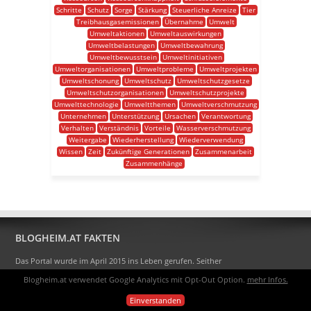
Schritte
Schutz
Sorge
Stärkung
Steuerliche Anreize
Tier
Treibhausgasemissionen
Übernahme
Umwelt
Umweltaktionen
Umweltauswirkungen
Umweltbelastungen
Umweltbewahrung
Umweltbewusstsein
Umweltinitiativen
Umweltorganisationen
Umweltprobleme
Umweltprojekten
Umweltschonung
Umweltschutz
Umweltschutzgesetze
Umweltschutzorganisationen
Umweltschutzprojekte
Umwelttechnologie
Umweltthemen
Umweltverschmutzung
Unternehmen
Unterstützung
Ursachen
Verantwortung
Verhalten
Verständnis
Vorteile
Wasserverschmutzung
Weitergabe
Wiederherstellung
Wiederverwendung
Wissen
Zeit
Zukünftige Generationen
Zusammenarbeit
Zusammenhänge
BLOGHEIM.AT FAKTEN
Das Portal wurde im April 2015 ins Leben gerufen. Seither
hat es sich zur größten Bloggerplattform Österreichs
Blogheim.at verwendet Google Analytics mit Opt-Out Option.
mehr Infos.
entwickelt.
Einverstanden
Eigentlich heißt das Portal Blogheimat - doch alle sagen