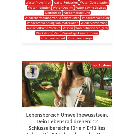
Waste Prevention
Waste Reduction
Water Conservation
Water Pollution
Water Quality
Water-saving Devices
Weitergabe
Wiederherstellung
Wiederherstellung Von Lebensräumen
Wiederverwendung
Wiederverwendung Von Materialien
Wiederverwertung
Wirtschaftliche Vorteile
Wissen
Wohlbefinden Steigern
Workshops
Zeit
Zukünftige Generationen
Zusammenarbeit
Zusammenhänge
vor 2 Jahren
Lebensbereich Umweltbewusstsein.
Dein Lebensrad drehen: 12
Schlüsselbereiche für ein Erfülltes