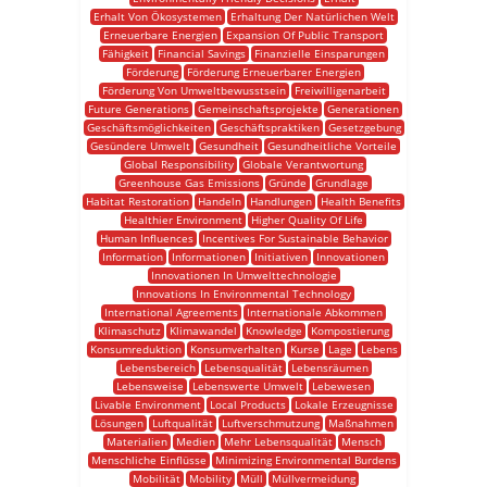
Erhalt Von Ökosystemen
Erhaltung Der Natürlichen Welt
Erneuerbare Energien
Expansion Of Public Transport
Fähigkeit
Financial Savings
Finanzielle Einsparungen
Förderung
Förderung Erneuerbarer Energien
Förderung Von Umweltbewusstsein
Freiwilligenarbeit
Future Generations
Gemeinschaftsprojekte
Generationen
Geschäftsmöglichkeiten
Geschäftspraktiken
Gesetzgebung
Gesündere Umwelt
Gesundheit
Gesundheitliche Vorteile
Global Responsibility
Globale Verantwortung
Greenhouse Gas Emissions
Gründe
Grundlage
Habitat Restoration
Handeln
Handlungen
Health Benefits
Healthier Environment
Higher Quality Of Life
Human Influences
Incentives For Sustainable Behavior
Information
Informationen
Initiativen
Innovationen
Innovationen In Umwelttechnologie
Innovations In Environmental Technology
International Agreements
Internationale Abkommen
Klimaschutz
Klimawandel
Knowledge
Kompostierung
Konsumreduktion
Konsumverhalten
Kurse
Lage
Lebens
Lebensbereich
Lebensqualität
Lebensräumen
Lebensweise
Lebenswerte Umwelt
Lebewesen
Livable Environment
Local Products
Lokale Erzeugnisse
Lösungen
Luftqualität
Luftverschmutzung
Maßnahmen
Materialien
Medien
Mehr Lebensqualität
Mensch
Menschliche Einflüsse
Minimizing Environmental Burdens
Mobilität
Mobility
Müll
Müllvermeidung