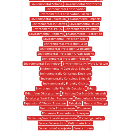
Environmental Actions
Environmental Awareness
Environmental Conservation
Environmental Conservation Policies
Environmental Education
Environmental Impacts
Environmental Initiatives
Environmental Issues
Environmental Policy
Environmental Pollution
Environmental Problems
Environmental Protection
Environmental Protection Goals
Environmental Protection Laws
Environmental Protection Legislation
Environmental Protection Organizations
Environmental Protection Projects
Environmental Technology
Environmentally Aware Lifestyle
Environmentally Conscious Behavior
Environmentally Conscious Decisions
Environmentally Conscious Lifestyle
Environmentally Friendly Choices
Environmentally Friendly Decisions
Erhalt
Erhalt Von Ökosystemen
Erhaltung Der Natürlichen Welt
Erhaltung Natürlicher Ressourcen
Erneuerbare Energien
Expansion Of Public Transport
Fähigkeit
Financial Savings
Finanzielle Einsparungen
Förderung
Förderung Erneuerbarer Energien
Förderung Von Umweltbewusstsein
Freiwilligenarbeit
Future Generations
Gefährdete Arten
Gemeinschaftsprojekte
Generationen