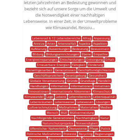
letzten Jahrzehnten an Bedeutung gewonnen und
bezieht sich auf unsere Sorge um die Umwelt und
die Notwendigkeit einer nachhaltigen
Lebensweise. In einer Zeit, in der Umweltprobleme
wie Klimawandel, Ressou...
Lebensrad & 12 Lebensbereiche
Alltag
Anpassung
Anreize
Arten
Artenvielfalt
Aspekte
Aspekten
Aufklärung
Auswirkungen
Bedeutung
Bewusstsein
Bildung
Bildungseinrichtungen
Ebene
Empathie
Energieeinsparungen
Entscheidungen
Entsorgung
Erhalt
Erneuerbare Energien
Fähigkeit
Förderung
Freiwilligenarbeit
Generationen
Geschäftsmöglichkeiten
Geschäftspraktiken
Gesetzgebung
Gesundheit
Globale Verantwortung
Gründe
Grundlage
Handeln
Handlungen
Information
Informationen
Initiativen
Innovationen
Internationale Abkommen
Klimaschutz
Klimawandel
Lage
Lebens
Lebensbereich
Lebensqualität
Lebensräumen
Lebensweise
Lebewesen
Lösungen
Luftverschmutzung
Maßnahmen
Materialien
Medien
Mensch
Müll
Müllvermeidung
Nachfolgende Generationen
Nachhaltigkeit
Natur
Naturschutzprojekte
Notwendigkeit
öffentlicher Nahverkehr
Ökosysteme
Pflege
Politik
Politische Maßnahmen
Proteste
Recycling
Regierungen
Ressourcen
Ressourcenknappheit
Schlüsselelemente