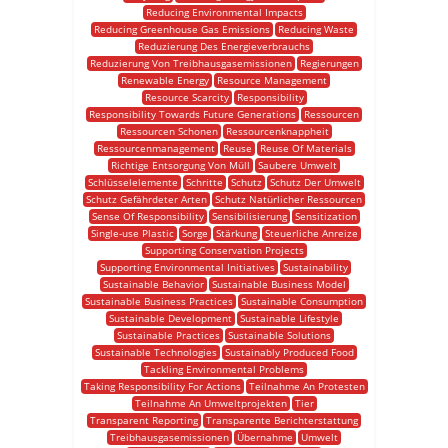
Reducing Environmental Impacts
Reducing Greenhouse Gas Emissions
Reducing Waste
Reduzierung Des Energieverbrauchs
Reduzierung Von Treibhausgasemissionen
Regierungen
Renewable Energy
Resource Management
Resource Scarcity
Responsibility
Responsibility Towards Future Generations
Ressourcen
Ressourcen Schonen
Ressourcenknappheit
Ressourcenmanagement
Reuse
Reuse Of Materials
Richtige Entsorgung Von Müll
Saubere Umwelt
Schlüsselelemente
Schritte
Schutz
Schutz Der Umwelt
Schutz Gefährdeter Arten
Schutz Natürlicher Ressourcen
Sense Of Responsibility
Sensibilisierung
Sensitization
Single-use Plastic
Sorge
Stärkung
Steuerliche Anreize
Supporting Conservation Projects
Supporting Environmental Initiatives
Sustainability
Sustainable Behavior
Sustainable Business Model
Sustainable Business Practices
Sustainable Consumption
Sustainable Development
Sustainable Lifestyle
Sustainable Practices
Sustainable Solutions
Sustainable Technologies
Sustainably Produced Food
Tackling Environmental Problems
Taking Responsibility For Actions
Teilnahme An Protesten
Teilnahme An Umweltprojekten
Tier
Transparent Reporting
Transparente Berichterstattung
Treibhausgasemissionen
Übernahme
Umwelt