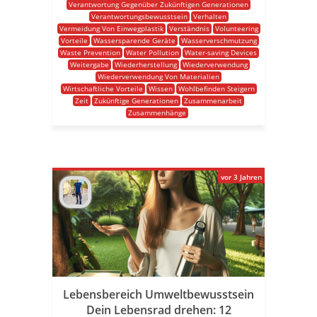
Verantwortung Gegenüber Zukünftigen Generationen
Verantwortungsbewusstsein
Verhalten
Vermeidung Von Einwegplastik
Verständnis
Volunteering
Vorteile
Wassersparende Geräte
Wasserverschmutzung
Waste Prevention
Water Pollution
Water-saving Devices
Weitergabe
Wiederherstellung
Wiederverwendung
Wiederverwendung Von Materialien
Wirtschaftliche Vorteile
Wissen
Wohlbefinden Steigern
Zeit
Zukünftige Generationen
Zusammenarbeit
Zusammenhänge
vor 3 Jahren
Lebensbereich Umweltbewusstsein
Dein Lebensrad drehen: 12