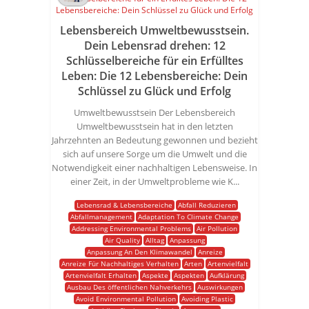
Lebensbereich Umweltbewusstsein.
Dein Lebensrad drehen: 12
Schlüsselbereiche für ein Erfülltes
Leben: Die 12 Lebensbereiche: Dein
Schlüssel zu Glück und Erfolg
Umweltbewusstsein Der Lebensbereich
Umweltbewusstsein hat in den letzten
Jahrzehnten an Bedeutung gewonnen und bezieht
sich auf unsere Sorge um die Umwelt und die
Notwendigkeit einer nachhaltigen Lebensweise. In
einer Zeit, in der Umweltprobleme wie K...
Lebensrad & Lebensbereiche
Abfall Reduzieren
Abfallmanagement
Adaptation To Climate Change
Addressing Environmental Problems
Air Pollution
Air Quality
Alltag
Anpassung
Anpassung An Den Klimawandel
Anreize
Anreize Für Nachhaltiges Verhalten
Arten
Artenvielfalt
Artenvielfalt Erhalten
Aspekte
Aspekten
Aufklärung
Ausbau Des öffentlichen Nahverkehrs
Auswirkungen
Avoid Environmental Pollution
Avoiding Plastic