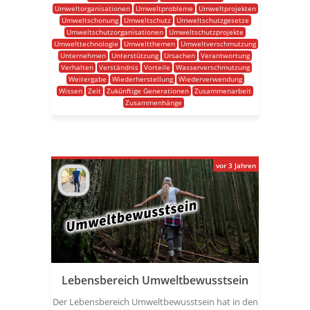
Umweltorganisationen
Umweltprobleme
Umweltprojekten
Umweltschonung
Umweltschutz
Umweltschutzgesetze
Umweltschutzorganisationen
Umweltschutzprojekte
Umwelttechnologie
Umweltthemen
Umweltverschmutzung
Unternehmen
Unterstützung
Ursachen
Verantwortung
Verhalten
Verständnis
Vorteile
Wasserverschmutzung
Weitergabe
Wiederherstellung
Wiederverwendung
Wissen
Zeit
Zukünftige Generationen
Zusammenarbeit
Zusammenhänge
vor 3 Jahren
Lebensbereich Umweltbewusstsein
Der Lebensbereich Umweltbewusstsein hat in den