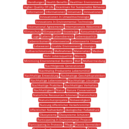
Handlungen
Health Benefits
Healthier Environment
Higher Quality Of Life
Incentives For Sustainable Behavior
Information
Informationen
Initiativen
Innovationen
Innovationen In Umwelttechnologie
Innovations In Environmental Technology
International Agreements
Internationale Abkommen
Klimaschutz
Klimawandel
Knowledge
Konsumverhalten
Lage
Lebens
Lebensbereich
Lebensqualität
Lebensräumen
Lebensweise
Lebenswerte Umwelt
Lebewesen
Livable Environment
Lösungen
Luftverschmutzung
Maßnahmen
Materialien
Medien
Mehr Lebensqualität
Mensch
Minimizing Environmental Burdens
Müll
Müllvermeidung
Nachfolgende Generationen
Nachhaltig Produzierte Lebensmittel
Nachhaltige Entwicklung
Nachhaltige Geschäftspraktiken
Nachhaltige Lebensweise
Nachhaltige Lösungen
Nachhaltige Praktiken
Nachhaltiges Verhalten
Nachhaltigkeit
Natur
Nature Conservation
Natürliche Ressourcen Schonen
Naturschutz
Naturschutzprojekte
Notwendigkeit
Nutzung öffentlicher Verkehrsmittel
öffentlicher Nahverkehr
ökologischer Fußabdruck
Ökosysteme
Ökosysteme Schützen
Participating In Environmental Projects
Participating In Protests
Pflege
Plastik Vermeiden