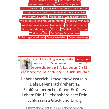
Wassersparende Geräte
Wasserverbrauch
Wasserverschmutzung
Waste Management
Waste Prevention
Waste Reduction
Water Conservation
Water Consumption
Water Pollution
Water Quality
Water-saving Devices
Weitergabe
Wiederherstellung
Wiederherstellung Von Lebensräumen
Wiederverwendung
Wiederverwendung Von Materialien
Wiederverwertung
Wirtschaftliche Vorteile
Wissen
Wohlbefinden Steigern
Workshops
Zeit
Zukünftige Generationen
Zukunftsgenerationen
Zusammenarbeit
Zusammenhänge
vor 2 Jahren
Lebensbereich Umweltbewusstsein.
Dein Lebensrad drehen: 12
Schlüsselbereiche für ein Erfülltes
Leben: Die 12 Lebensbereiche: Dein
Schlüssel zu Glück und Erfolg
Umweltbewusstsein Der Lebensbereich