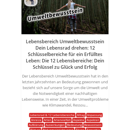
Lebensbereich Umweltbewusstsein
Dein Lebensrad drehen: 12
Schlüsselbereiche für ein Erfülltes
Leben: Die 12 Lebensbereiche: Dein
Schlüssel zu Glück und Erfolg
Der Lebensbereich Umweltbewusstsein hat in den
letzten Jahrzehnten an Bedeutung gewonnen und
bezieht sich auf unsere Sorge um die Umwelt und
die Notwendigkeit einer nachhaltigen
Lebensweise. In einer Zeit, in der Umweltprobleme
wie Klimawandel, Ressou...
Lebensrad & 12 Lebensbereiche
Alltag
Anpassung
Anreize
Arten
Artenvielfalt
Aspekte
Aspekten
Aufklärung
Auswirkungen
Bedeutung
Bewusstsein
Bildung
Bildungseinrichtungen
Ebene
Empathie