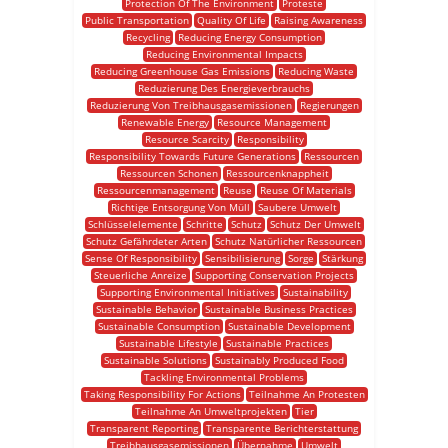
Protection Of The Environment
Proteste
Public Transportation
Quality Of Life
Raising Awareness
Recycling
Reducing Energy Consumption
Reducing Environmental Impacts
Reducing Greenhouse Gas Emissions
Reducing Waste
Reduzierung Des Energieverbrauchs
Reduzierung Von Treibhausgasemissionen
Regierungen
Renewable Energy
Resource Management
Resource Scarcity
Responsibility
Responsibility Towards Future Generations
Ressourcen
Ressourcen Schonen
Ressourcenknappheit
Ressourcenmanagement
Reuse
Reuse Of Materials
Richtige Entsorgung Von Müll
Saubere Umwelt
Schlüsselelemente
Schritte
Schutz
Schutz Der Umwelt
Schutz Gefährdeter Arten
Schutz Natürlicher Ressourcen
Sense Of Responsibility
Sensibilisierung
Sorge
Stärkung
Steuerliche Anreize
Supporting Conservation Projects
Supporting Environmental Initiatives
Sustainability
Sustainable Behavior
Sustainable Business Practices
Sustainable Consumption
Sustainable Development
Sustainable Lifestyle
Sustainable Practices
Sustainable Solutions
Sustainably Produced Food
Tackling Environmental Problems
Taking Responsibility For Actions
Teilnahme An Protesten
Teilnahme An Umweltprojekten
Tier
Transparent Reporting
Transparente Berichterstattung
Treibhausgasemissionen
Übernahme
Umwelt