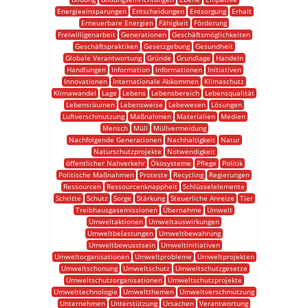
Energieeinsparungen
Entscheidungen
Entsorgung
Erhalt
Erneuerbare Energien
Fähigkeit
Förderung
Freiwilligenarbeit
Generationen
Geschäftsmöglichkeiten
Geschäftspraktiken
Gesetzgebung
Gesundheit
Globale Verantwortung
Gründe
Grundlage
Handeln
Handlungen
Information
Informationen
Initiativen
Innovationen
Internationale Abkommen
Klimaschutz
Klimawandel
Lage
Lebens
Lebensbereich
Lebensqualität
Lebensräumen
Lebensweise
Lebewesen
Lösungen
Luftverschmutzung
Maßnahmen
Materialien
Medien
Mensch
Müll
Müllvermeidung
Nachfolgende Generationen
Nachhaltigkeit
Natur
Naturschutzprojekte
Notwendigkeit
öffentlicher Nahverkehr
Ökosysteme
Pflege
Politik
Politische Maßnahmen
Proteste
Recycling
Regierungen
Ressourcen
Ressourcenknappheit
Schlüsselelemente
Schritte
Schutz
Sorge
Stärkung
Steuerliche Anreize
Tier
Treibhausgasemissionen
Übernahme
Umwelt
Umweltaktionen
Umweltauswirkungen
Umweltbelastungen
Umweltbewahrung
Umweltbewusstsein
Umweltinitiativen
Umweltorganisationen
Umweltprobleme
Umweltprojekten
Umweltschonung
Umweltschutz
Umweltschutzgesetze
Umweltschutzorganisationen
Umweltschutzprojekte
Umwelttechnologie
Umweltthemen
Umweltverschmutzung
Unternehmen
Unterstützung
Ursachen
Verantwortung