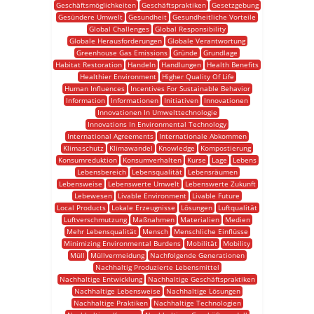
Geschäftsmöglichkeiten
Geschäftspraktiken
Gesetzgebung
Gesündere Umwelt
Gesundheit
Gesundheitliche Vorteile
Global Challenges
Global Responsibility
Globale Herausforderungen
Globale Verantwortung
Greenhouse Gas Emissions
Gründe
Grundlage
Habitat Restoration
Handeln
Handlungen
Health Benefits
Healthier Environment
Higher Quality Of Life
Human Influences
Incentives For Sustainable Behavior
Information
Informationen
Initiativen
Innovationen
Innovationen In Umwelttechnologie
Innovations In Environmental Technology
International Agreements
Internationale Abkommen
Klimaschutz
Klimawandel
Knowledge
Kompostierung
Konsumreduktion
Konsumverhalten
Kurse
Lage
Lebens
Lebensbereich
Lebensqualität
Lebensräumen
Lebensweise
Lebenswerte Umwelt
Lebenswerte Zukunft
Lebewesen
Livable Environment
Livable Future
Local Products
Lokale Erzeugnisse
Lösungen
Luftqualität
Luftverschmutzung
Maßnahmen
Materialien
Medien
Mehr Lebensqualität
Mensch
Menschliche Einflüsse
Minimizing Environmental Burdens
Mobilität
Mobility
Müll
Müllvermeidung
Nachfolgende Generationen
Nachhaltig Produzierte Lebensmittel
Nachhaltige Entwicklung
Nachhaltige Geschäftspraktiken
Nachhaltige Lebensweise
Nachhaltige Lösungen
Nachhaltige Praktiken
Nachhaltige Technologien