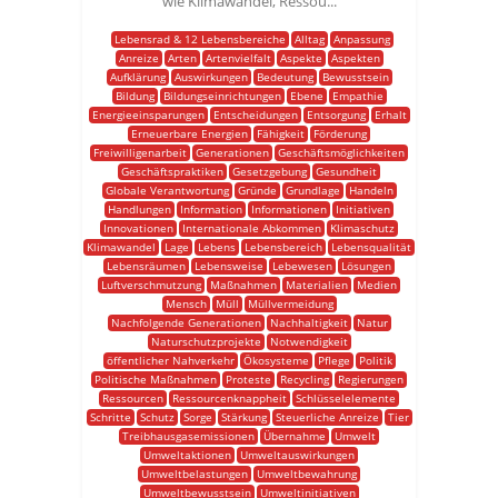
wie Klimawandel, Ressou...
Lebensrad & 12 Lebensbereiche
Alltag
Anpassung
Anreize
Arten
Artenvielfalt
Aspekte
Aspekten
Aufklärung
Auswirkungen
Bedeutung
Bewusstsein
Bildung
Bildungseinrichtungen
Ebene
Empathie
Energieeinsparungen
Entscheidungen
Entsorgung
Erhalt
Erneuerbare Energien
Fähigkeit
Förderung
Freiwilligenarbeit
Generationen
Geschäftsmöglichkeiten
Geschäftspraktiken
Gesetzgebung
Gesundheit
Globale Verantwortung
Gründe
Grundlage
Handeln
Handlungen
Information
Informationen
Initiativen
Innovationen
Internationale Abkommen
Klimaschutz
Klimawandel
Lage
Lebens
Lebensbereich
Lebensqualität
Lebensräumen
Lebensweise
Lebewesen
Lösungen
Luftverschmutzung
Maßnahmen
Materialien
Medien
Mensch
Müll
Müllvermeidung
Nachfolgende Generationen
Nachhaltigkeit
Natur
Naturschutzprojekte
Notwendigkeit
öffentlicher Nahverkehr
Ökosysteme
Pflege
Politik
Politische Maßnahmen
Proteste
Recycling
Regierungen
Ressourcen
Ressourcenknappheit
Schlüsselelemente
Schritte
Schutz
Sorge
Stärkung
Steuerliche Anreize
Tier
Treibhausgasemissionen
Übernahme
Umwelt
Umweltaktionen
Umweltauswirkungen
Umweltbelastungen
Umweltbewahrung
Umweltbewusstsein
Umweltinitiativen