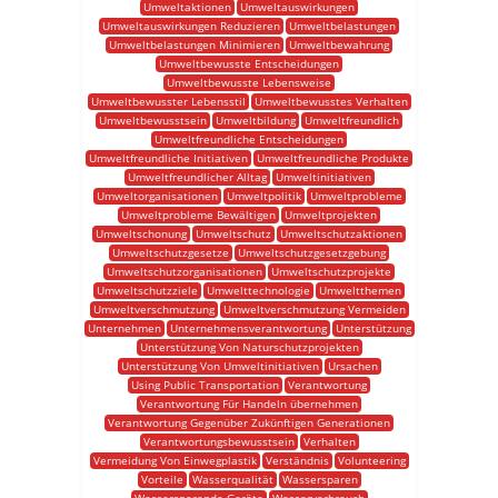
Umweltaktionen
Umweltauswirkungen
Umweltauswirkungen Reduzieren
Umweltbelastungen
Umweltbelastungen Minimieren
Umweltbewahrung
Umweltbewusste Entscheidungen
Umweltbewusste Lebensweise
Umweltbewusster Lebensstil
Umweltbewusstes Verhalten
Umweltbewusstsein
Umweltbildung
Umweltfreundlich
Umweltfreundliche Entscheidungen
Umweltfreundliche Initiativen
Umweltfreundliche Produkte
Umweltfreundlicher Alltag
Umweltinitiativen
Umweltorganisationen
Umweltpolitik
Umweltprobleme
Umweltprobleme Bewältigen
Umweltprojekten
Umweltschonung
Umweltschutz
Umweltschutzaktionen
Umweltschutzgesetze
Umweltschutzgesetzgebung
Umweltschutzorganisationen
Umweltschutzprojekte
Umweltschutzziele
Umwelttechnologie
Umweltthemen
Umweltverschmutzung
Umweltverschmutzung Vermeiden
Unternehmen
Unternehmensverantwortung
Unterstützung
Unterstützung Von Naturschutzprojekten
Unterstützung Von Umweltinitiativen
Ursachen
Using Public Transportation
Verantwortung
Verantwortung Für Handeln übernehmen
Verantwortung Gegenüber Zukünftigen Generationen
Verantwortungsbewusstsein
Verhalten
Vermeidung Von Einwegplastik
Verständnis
Volunteering
Vorteile
Wasserqualität
Wassersparen