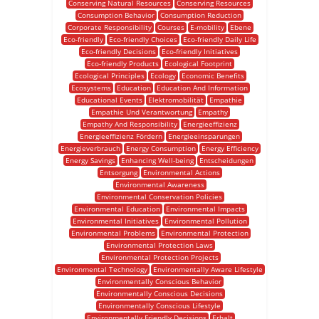
Conserving Natural Resources
Conserving Resources
Consumption Behavior
Consumption Reduction
Corporate Responsibility
Courses
E-mobility
Ebene
Eco-friendly
Eco-friendly Choices
Eco-friendly Daily Life
Eco-friendly Decisions
Eco-friendly Initiatives
Eco-friendly Products
Ecological Footprint
Ecological Principles
Ecology
Economic Benefits
Ecosystems
Education
Education And Information
Educational Events
Elektromobilität
Empathie
Empathie Und Verantwortung
Empathy
Empathy And Responsibility
Energieeffizienz
Energieeffizienz Fördern
Energieeinsparungen
Energieverbrauch
Energy Consumption
Energy Efficiency
Energy Savings
Enhancing Well-being
Entscheidungen
Entsorgung
Environmental Actions
Environmental Awareness
Environmental Conservation Policies
Environmental Education
Environmental Impacts
Environmental Initiatives
Environmental Pollution
Environmental Problems
Environmental Protection
Environmental Protection Laws
Environmental Protection Projects
Environmental Technology
Environmentally Aware Lifestyle
Environmentally Conscious Behavior
Environmentally Conscious Decisions
Environmentally Conscious Lifestyle
Environmentally Friendly Decisions
Erhalt