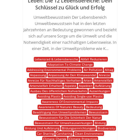
Leben: Die 12 Lebensbereiche: Dein
Schlüssel zu Glück und Erfolg
Umweltbewusstsein Der Lebensbereich
Umweltbewusstsein hat in den letzten
Jahrzehnten an Bedeutung gewonnen und bezieht
sich auf unsere Sorge um die Umwelt und die
Notwendigkeit einer nachhaltigen Lebensweise. In
einer Zeit, in der Umweltprobleme wie K...
Lebensrad & Lebensbereiche
Abfall Reduzieren
Adaptation To Climate Change
Addressing Environmental Problems
Air Pollution
Alltag
Anpassung
Anpassung An Den Klimawandel
Anreize
Anreize Für Nachhaltiges Verhalten
Arten
Artenvielfalt
Artenvielfalt Erhalten
Aspekte
Aspekten
Aufklärung
Ausbau Des öffentlichen Nahverkehrs
Auswirkungen
Avoiding Plastic
Avoiding Single-use Plastic
Awareness Of Environmental Impacts
Awareness Of Natures Beauty
Bedeutung
Bewältigung Von Umweltproblemen
Bewusstsein
Bewusstsein Für Die Schönheit Der Natur
Bewusstsein Für Umweltauswirkungen
Bildung
Bildung Und Aufklärung
Bildungseinrichtungen
Biodiversity
Car Sharing
Carsharing
Clean Environment
Climate Change
Climate Protection