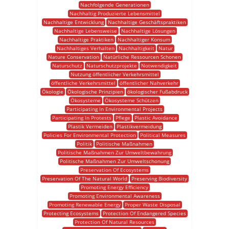
Nachfolgende Generationen
Nachhaltig Produzierte Lebensmittel
Nachhaltige Entwicklung
Nachhaltige Geschäftspraktiken
Nachhaltige Lebensweise
Nachhaltige Lösungen
Nachhaltige Praktiken
Nachhaltiger Konsum
Nachhaltiges Verhalten
Nachhaltigkeit
Natur
Nature Conservation
Natürliche Ressourcen Schonen
Naturschutz
Naturschutzprojekte
Notwendigkeit
Nutzung öffentlicher Verkehrsmittel
öffentliche Verkehrsmittel
öffentlicher Nahverkehr
Ökologie
Ökologische Prinzipien
ökologischer Fußabdruck
Ökosysteme
Ökosysteme Schützen
Participating In Environmental Projects
Participating In Protests
Pflege
Plastic Avoidance
Plastik Vermeiden
Plastikvermeidung
Policies For Environmental Protection
Political Measures
Politik
Politische Maßnahmen
Politische Maßnahmen Zur Umweltbewahrung
Politische Maßnahmen Zur Umweltschonung
Preservation Of Ecosystems
Preservation Of The Natural World
Preserving Biodiversity
Promoting Energy Efficiency
Promoting Environmental Awareness
Promoting Renewable Energy
Proper Waste Disposal
Protecting Ecosystems
Protection Of Endangered Species
Protection Of Natural Resources