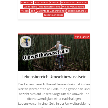
Verhalten
Verständnis
Vorteile
Wasserverschmutzung
Weitergabe
Wiederherstellung
Wiederverwendung
Wissen
Zeit
Zukünftige Generationen
Zusammenarbeit
Zusammenhänge
vor 3 Jahren
Lebensbereich Umweltbewusstsein
Der Lebensbereich Umweltbewusstsein hat in den
letzten Jahrzehnten an Bedeutung gewonnen und
bezieht sich auf unsere Sorge um die Umwelt und
die Notwendigkeit einer nachhaltigen
Lebensweise. In einer Zeit, in der Umweltprobleme