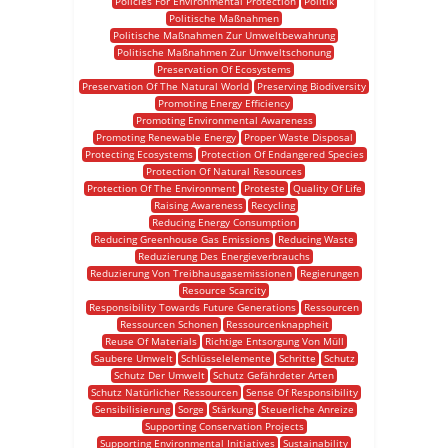
Policies For Environmental Protection
Politik
Politische Maßnahmen
Politische Maßnahmen Zur Umweltbewahrung
Politische Maßnahmen Zur Umweltschonung
Preservation Of Ecosystems
Preservation Of The Natural World
Preserving Biodiversity
Promoting Energy Efficiency
Promoting Environmental Awareness
Promoting Renewable Energy
Proper Waste Disposal
Protecting Ecosystems
Protection Of Endangered Species
Protection Of Natural Resources
Protection Of The Environment
Proteste
Quality Of Life
Raising Awareness
Recycling
Reducing Energy Consumption
Reducing Greenhouse Gas Emissions
Reducing Waste
Reduzierung Des Energieverbrauchs
Reduzierung Von Treibhausgasemissionen
Regierungen
Resource Scarcity
Responsibility Towards Future Generations
Ressourcen
Ressourcen Schonen
Ressourcenknappheit
Reuse Of Materials
Richtige Entsorgung Von Müll
Saubere Umwelt
Schlüsselelemente
Schritte
Schutz
Schutz Der Umwelt
Schutz Gefährdeter Arten
Schutz Natürlicher Ressourcen
Sense Of Responsibility
Sensibilisierung
Sorge
Stärkung
Steuerliche Anreize
Supporting Conservation Projects
Supporting Environmental Initiatives
Sustainability