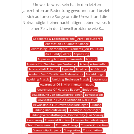
Umweltbewusstsein hat in den letzten
Jahrzehnten an Bedeutung gewonnen und bezieht
sich auf unsere Sorge um die Umwelt und die
Notwendigkeit einer nachhaltigen Lebensweise. In
einer Zeit, in der Umweltprobleme wie K...
Lebensrad & Lebensbereiche
Abfall Reduzieren
Adaptation To Climate Change
Addressing Environmental Problems
Air Pollution
Air Quality
Alltag
Anpassung
Anpassung An Den Klimawandel
Anreize
Anreize Für Nachhaltiges Verhalten
Arten
Artenvielfalt
Artenvielfalt Erhalten
Aspekte
Aspekten
Aufklärung
Ausbau Des öffentlichen Nahverkehrs
Auswirkungen
Avoiding Plastic
Avoiding Single-use Plastic
Awareness
Awareness Of Environmental Impacts
Awareness Of Natures Beauty
Bedeutung
Bewältigung Von Umweltproblemen
Bewusstsein
Bewusstsein Für Die Schönheit Der Natur
Bewusstsein Für Umweltauswirkungen
Bildung
Bildung Und Aufklärung
Bildungseinrichtungen
Bildungsveranstaltungen
Biodiversity
Car Sharing
Carsharing
Chemical Burdens
Chemische Belastungen
Clean Environment
Climate Change
Climate Protection
Community Projects
Composting
Conservation