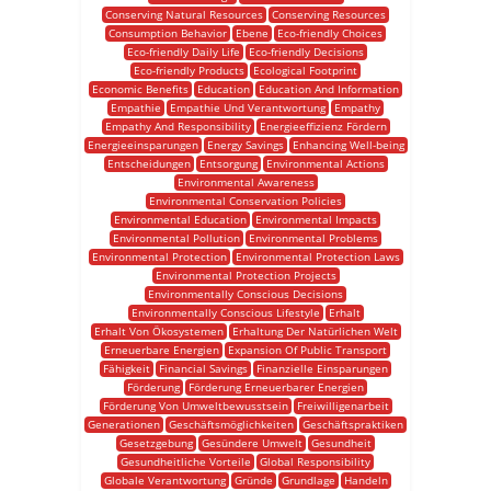
Conserving Natural Resources
Conserving Resources
Consumption Behavior
Ebene
Eco-friendly Choices
Eco-friendly Daily Life
Eco-friendly Decisions
Eco-friendly Products
Ecological Footprint
Economic Benefits
Education
Education And Information
Empathie
Empathie Und Verantwortung
Empathy
Empathy And Responsibility
Energieeffizienz Fördern
Energieeinsparungen
Energy Savings
Enhancing Well-being
Entscheidungen
Entsorgung
Environmental Actions
Environmental Awareness
Environmental Conservation Policies
Environmental Education
Environmental Impacts
Environmental Pollution
Environmental Problems
Environmental Protection
Environmental Protection Laws
Environmental Protection Projects
Environmentally Conscious Decisions
Environmentally Conscious Lifestyle
Erhalt
Erhalt Von Ökosystemen
Erhaltung Der Natürlichen Welt
Erneuerbare Energien
Expansion Of Public Transport
Fähigkeit
Financial Savings
Finanzielle Einsparungen
Förderung
Förderung Erneuerbarer Energien
Förderung Von Umweltbewusstsein
Freiwilligenarbeit
Generationen
Geschäftsmöglichkeiten
Geschäftspraktiken
Gesetzgebung
Gesündere Umwelt
Gesundheit
Gesundheitliche Vorteile
Global Responsibility
Globale Verantwortung
Gründe
Grundlage
Handeln