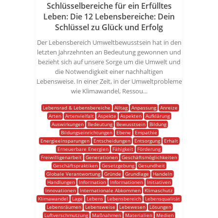
Schlüsselbereiche für ein Erfülltes
Leben: Die 12 Lebensbereiche: Dein
Schlüssel zu Glück und Erfolg
Der Lebensbereich Umweltbewusstsein hat in den
letzten Jahrzehnten an Bedeutung gewonnen und
bezieht sich auf unsere Sorge um die Umwelt und
die Notwendigkeit einer nachhaltigen
Lebensweise. In einer Zeit, in der Umweltprobleme
wie Klimawandel, Ressou...
Lebensrad & Lebensbereiche
Alltag
Anpassung
Anreize
Arten
Artenvielfalt
Aspekte
Aspekten
Aufklärung
Auswirkungen
Bedeutung
Bewusstsein
Bildung
Bildungseinrichtungen
Ebene
Empathie
Energieeinsparungen
Entscheidungen
Entsorgung
Erhalt
Erneuerbare Energien
Fähigkeit
Förderung
Freiwilligenarbeit
Generationen
Geschäftsmöglichkeiten
Geschäftspraktiken
Gesetzgebung
Gesundheit
Globale Verantwortung
Gründe
Grundlage
Handeln
Handlungen
Information
Informationen
Initiativen
Innovationen
Internationale Abkommen
Klimaschutz
Klimawandel
Lage
Lebens
Lebensbereich
Lebensqualität
Lebensräumen
Lebensweise
Lebewesen
Lösungen
Luftverschmutzung
Maßnahmen
Materialien
Medien