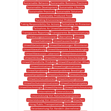
Sustainable Behavior
Sustainable Business Practices
Sustainable Development
Sustainable Lifestyle
Sustainable Practices
Sustainable Solutions
Sustainably Produced Food
Tackling Environmental Problems
Taking Responsibility For Actions
Teilnahme An Protesten
Teilnahme An Umweltprojekten
Tier
Transparent Reporting
Transparente Berichterstattung
Treibhausgasemissionen
Übernahme
Umwelt
Umweltaktionen
Umweltauswirkungen
Umweltbelastungen
Umweltbelastungen Minimieren
Umweltbewahrung
Umweltbewusste Entscheidungen
Umweltbewusster Lebensstil
Umweltbewusstsein
Umweltbildung
Umweltfreundliche Entscheidungen
Umweltfreundliche Produkte
Umweltfreundlicher Alltag
Umweltinitiativen
Umweltorganisationen
Umweltprobleme
Umweltprobleme Bewältigen
Umweltprojekten
Umweltschonung
Umweltschutz
Umweltschutzaktionen
Umweltschutzgesetze
Umweltschutzorganisationen
Umweltschutzprojekte
Umwelttechnologie
Umweltthemen
Umweltverschmutzung
Unternehmen
Unterstützung
Unterstützung Von Naturschutzprojekten
Unterstützung Von Umweltinitiativen
Ursachen
Using Public Transportation
Verantwortung
Verantwortung Für Handeln übernehmen