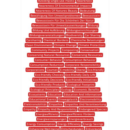
Avoiding Single-use Plastic
Awareness
Awareness Of Environmental Impacts
Awareness Of Natures Beauty
Bedeutung
Bewältigung Von Umweltproblemen
Bewusstsein
Bewusstsein Für Die Schönheit Der Natur
Bewusstsein Für Umweltauswirkungen
Bildung
Bildung Und Aufklärung
Bildungseinrichtungen
Bildungsveranstaltungen
Biodiversity
Car Sharing
Carsharing
Chemical Burdens
Chemische Belastungen
Clean Environment
Climate Change
Climate Protection
Community Projects
Composting
Conservation
Conserving Natural Resources
Conserving Resources
Consumer Behavior
Consumption Behavior
Consumption Reduction
Corporate Responsibility
Corporations
Courses
E-mobility
Ebene
Eco-friendly
Eco-friendly Choices
Eco-friendly Daily Life
Eco-friendly Decisions
Eco-friendly Initiatives
Eco-friendly Products
Ecological Footprint
Ecological Principles
Ecology
Economic Benefits
Ecosystems
Education
Education And Information
Educational Events
Einwegplastik
Electromobility
Elektromobilität
Empathie
Empathie Und Verantwortung
Empathy
Empathy And Responsibility
Endangered Species
Energieeffizienz
Energieeffizienz Fördern
Energieeinsparungen
Energieverbrauch
Energy Consumption
Energy Efficiency
Energy Savings
Enhancing Well-being
Entscheidungen
Entsorgung