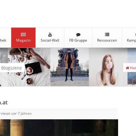
thek
Magazin
Social-Wall
FB Gruppe
Ressourcen
Kamp
e Blogszene
Ho
.at
erviews
vor 7 Jahren