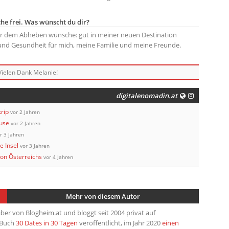
e frei. Was wünscht du dir?
vor dem Abheben wünsche: gut in meiner neuen Destination
d Gesundheit für mich, meine Familie und meine Freunde.
Vielen Dank Melanie!
digitalenomadin.at
rip
vor 2 Jahren
use
vor 2 Jahren
r 3 Jahren
e Insel
vor 3 Jahren
on Österreichs
vor 4 Jahren
Mehr von diesem Autor
iber von Blogheim.at und bloggt seit 2004 privat auf
s Buch
30 Dates in 30 Tagen
veröffentlicht, im Jahr 2020
einen