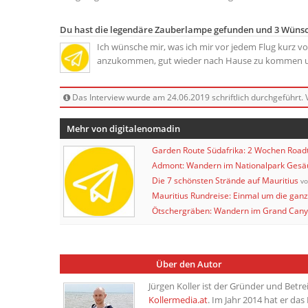
Du hast die legendäre Zauberlampe gefunden und 3 Wünsch
Ich wünsche mir, was ich mir vor jedem Flug kurz 
anzukommen, gut wieder nach Hause zu kommen un
Das Interview wurde am 24.06.2019 schriftlich durchgeführt. 
Mehr von digitalenomadin
Garden Route Südafrika: 2 Wochen Roadt
Admont: Wandern im Nationalpark Gesä
Die 7 schönsten Strände auf Mauritius
vo
Mauritius Rundreise: Einmal um die ganz
Ötschergräben: Wandern im Grand Cany
Über den Autor
Jürgen Koller ist der Gründer und Betre
Kollermedia.at
. Im Jahr 2014 hat er da