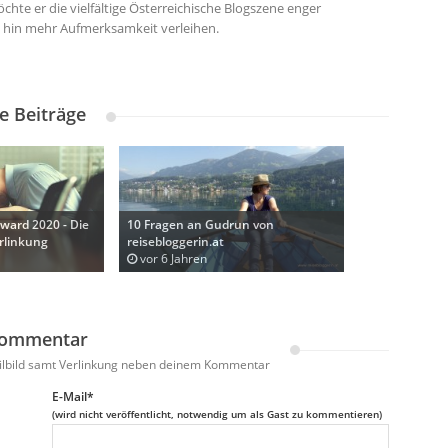
chte er die vielfältige Österreichische Blogszene enger
hin mehr Aufmerksamkeit verleihen.
e Beiträge
ward 2020 - Die
10 Fragen an Gudrun von
rlinkung
reisebloggerin.at
vor 6 Jahren
Kommentar
ofilbild samt Verlinkung neben deinem Kommentar
E-Mail*
(wird nicht veröffentlicht, notwendig um als Gast zu kommentieren)