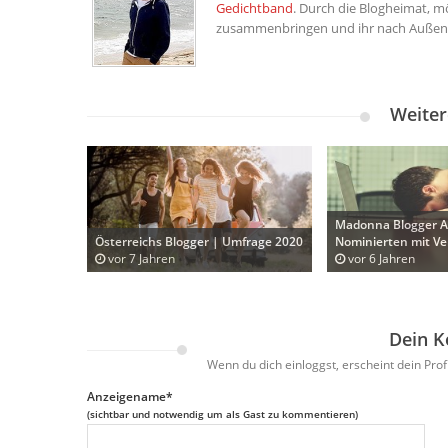
Gedichtband
. Durch die Blogheimat, mö
zusammenbringen und ihr nach Außen 
Weiter
Madonna Blogger A
Österreichs Blogger | Umfrage 2020
Nominierten mit Ve
vor 7 Jahren
vor 6 Jahren
Dein 
Wenn du dich einloggst, erscheint dein Pr
Anzeigename*
(sichtbar und notwendig um als Gast zu kommentieren)