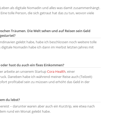
Leben als digitale Nomadin und alles was damit zusammenhängt.
Eine tolle Person, die sich getraut hat das zu tun, wovon viele
enschen Träumen. Die Welt sehen und auf Reisen sein Geld
gestartet?
dinavien gelebt habe, habe ich beschlossen noch weitere tolle
s digitale Nomadin habe ich dann im Herbst letzten Jahres mit
g oder hast du auch ein fixes Einkommen?
r arbeite an unserem Startup
Cora Health
, einer
ck. Daneben habe ich während meiner Reise auch (Teilzeit)
ofort profitabel sein zu müssen und erhöht das Geld in der
dem du lebst?
ereist – darunter waren aber auch ein Kurztrip, wie etwa nach
jedem rund ein Monat gelebt habe.