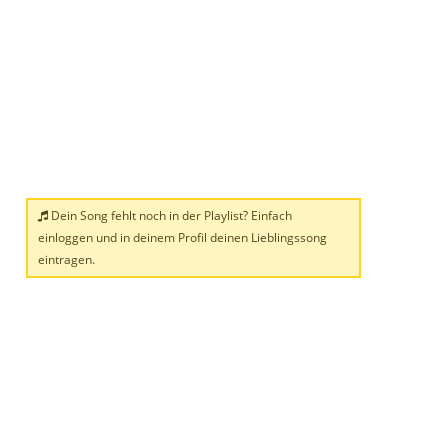
Dein Song fehlt noch in der Playlist? Einfach
einloggen und in deinem Profil deinen Lieblingssong
eintragen.