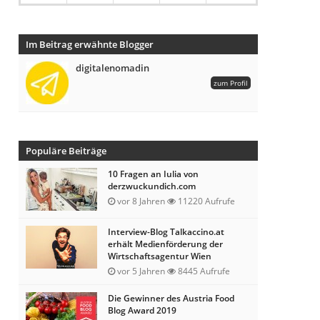
Im Beitrag erwähnte Blogger
digitalenomadin
zum Profil
Populäre Beiträge
10 Fragen an Iulia von
derzwuckundich.com
vor 8 Jahren
11220 Aufrufe
Interview-Blog Talkaccino.at
erhält Medienförderung der
Wirtschaftsagentur Wien
vor 5 Jahren
8445 Aufrufe
Die Gewinner des Austria Food
Blog Award 2019