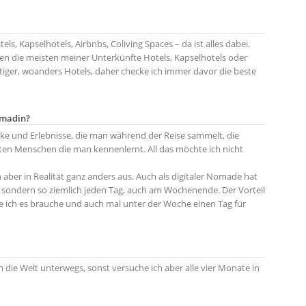
ls, Kapselhotels, Airbnbs, Coliving Spaces – da ist alles dabei.
en die meisten meiner Unterkünfte Hotels, Kapselhotels oder
ger, woanders Hotels, daher checke ich immer davor die beste
omadin?
ücke und Erlebnisse, die man während der Reise sammelt, die
ten Menschen die man kennenlernt. All das möchte ich nicht
aber in Realität ganz anders aus. Auch als digitaler Nomade hat
s, sondern so ziemlich jeden Tag, auch am Wochenende. Der Vorteil
wie ich es brauche und auch mal unter der Woche einen Tag für
 die Welt unterwegs, sonst versuche ich aber alle vier Monate in