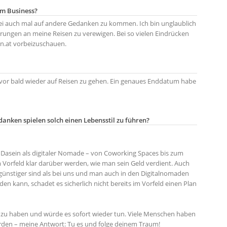
nem Business?
bei auch mal auf andere Gedanken zu kommen. Ich bin unglaublich
erungen an meine Reisen zu verewigen. Bei so vielen Eindrücken
ken.at vorbeizuschauen.
vor bald wieder auf Reisen zu gehen. Ein genaues Enddatum habe
danken spielen solch einen Lebensstil zu führen?
Dasein als digitaler Nomade – von Coworking Spaces bis zum
 Vorfeld klar darüber werden, wie man sein Geld verdient. Auch
günstiger sind als bei uns und man auch in den Digitalnomaden
 kann, schadet es sicherlich nicht bereits im Vorfeld einen Plan
gt zu haben und würde es sofort wieder tun. Viele Menschen haben
ürden – meine Antwort: Tu es und folge deinem Traum!