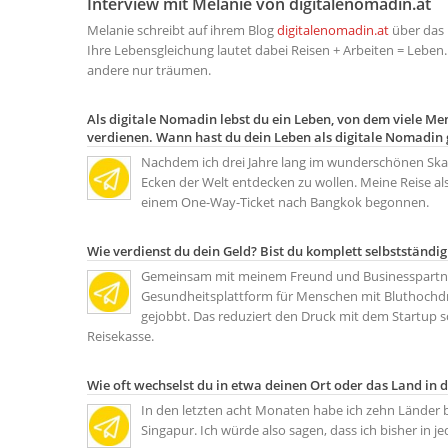
Interview mit Melanie von digitalenomadin.at
Melanie schreibt auf ihrem Blog
digitalenomadin.at
über das 
Ihre Lebensgleichung lautet dabei Reisen + Arbeiten = Leben. 
andere nur träumen.
Als digitale Nomadin lebst du ein Leben, von dem viele M
verdienen. Wann hast du dein Leben als digitale Nomadin 
Nachdem ich drei Jahre lang im wunderschönen Skan
Ecken der Welt entdecken zu wollen. Meine Reise al
einem One-Way-Ticket nach Bangkok begonnen.
Wie verdienst du dein Geld? Bist du komplett selbstständi
Gemeinsam mit meinem Freund und Businesspartne
Gesundheitsplattform für Menschen mit Bluthochdru
gejobbt. Das reduziert den Druck mit dem Startup s
Reisekasse.
Wie oft wechselst du in etwa deinen Ort oder das Land in 
In den letzten acht Monaten habe ich zehn Länder b
Singapur. Ich würde also sagen, dass ich bisher in 