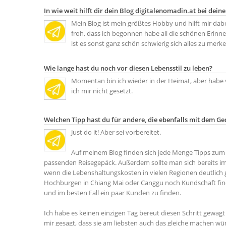
In wie weit hilft dir dein Blog digitalenomadin.at bei dei
Mein Blog ist mein größtes Hobby und hilft mir da
froh, dass ich begonnen habe all die schönen Erinn
ist es sonst ganz schön schwierig sich alles zu mer
Wie lange hast du noch vor diesen Lebensstil zu leben?
Momentan bin ich wieder in der Heimat, aber habe 
ich mir nicht gesetzt.
Welchen Tipp hast du für andere, die ebenfalls mit dem Ge
Just do it! Aber sei vorbereitet.
Auf meinem Blog finden sich jede Menge Tipps zum 
passenden Reisegepäck. Außerdem sollte man sich bereits im
wenn die Lebenshaltungskosten in vielen Regionen deutlich 
Hochburgen in Chiang Mai oder Canggu noch Kundschaft finden
und im besten Fall ein paar Kunden zu finden.
Ich habe es keinen einzigen Tag bereut diesen Schritt gewa
mir gesagt, dass sie am liebsten auch das gleiche machen w