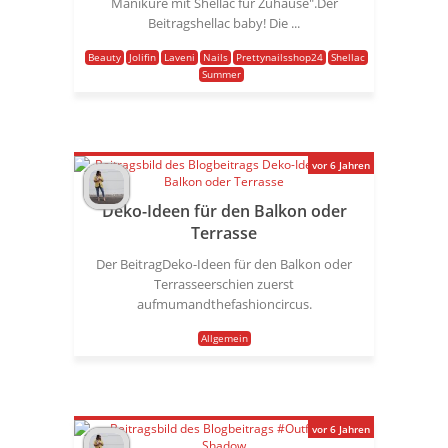
Maniküre mit Shellac für Zuhause".Der
Beitragshellac baby! Die ...
Beauty
Jolifin
Laveni
Nails
Prettynailsshop24
Shellac
Summer
vor 6 Jahren
Deko-Ideen für den Balkon oder
Terrasse
Der BeitragDeko-Ideen für den Balkon oder
Terrasseerschien zuerst
aufmumandthefashioncircus.
Allgemein
vor 6 Jahren