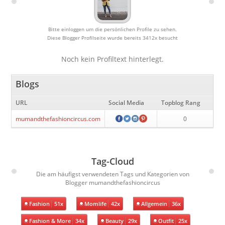
Bitte einloggen um die persönlichen Profile zu sehen.
Diese Blogger Profilseite wurde bereits 3412x besucht
Noch kein Profiltext hinterlegt.
Blogs
URL
Social Media
Topblog Rang
mumandthefashioncircus.com
0
Tag-Cloud
Die am häufigst verwendeten Tags und Kategorien von
Blogger mumandthefashioncircus
Fashion
51x
Momlife
42x
Allgemein
36x
Fashion & More
34x
Beauty
29x
Outfit
25x