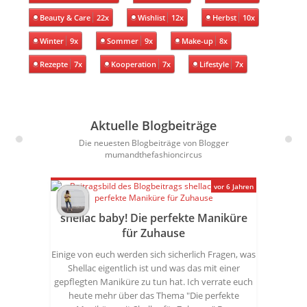
Beauty & Care
22x
Wishlist
12x
Herbst
10x
Winter
9x
Sommer
9x
Make-up
8x
Rezepte
7x
Kooperation
7x
Lifestyle
7x
Aktuelle Blogbeiträge
Die neuesten Blogbeiträge von Blogger
mumandthefashioncircus
vor 6 Jahren
shellac baby! Die perfekte Maniküre
für Zuhause
Einige von euch werden sich sicherlich Fragen, was
Shellac eigentlich ist und was das mit einer
gepflegten Maniküre zu tun hat. Ich verrate euch
heute mehr über das Thema "Die perfekte