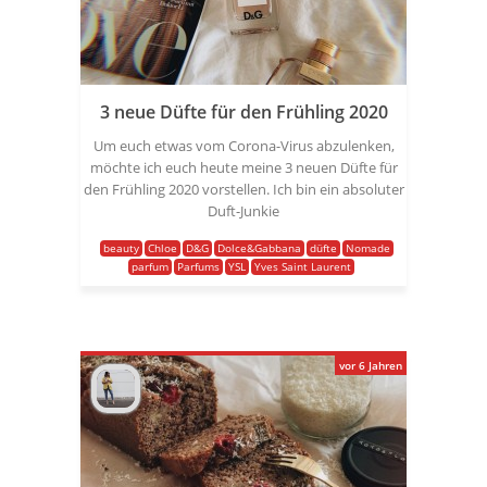
3 neue Düfte für den Frühling 2020
Um euch etwas vom Corona-Virus abzulenken,
möchte ich euch heute meine 3 neuen Düfte für
den Frühling 2020 vorstellen. Ich bin ein absoluter
Duft-Junkie
beauty
Chloe
D&G
Dolce&Gabbana
düfte
Nomade
parfum
Parfums
YSL
Yves Saint Laurent
vor 6 Jahren