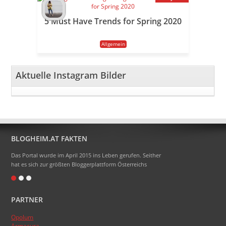
5 Must Have Trends for Spring 2020
Allgemein
Aktuelle Instagram Bilder
BLOGHEIM.AT FAKTEN
Das Portal wurde im April 2015 ins Leben gerufen. Seither
hat es sich zur größten Bloggerplattform Österreichs
entwickelt.
Eigentlich heißt das Portal Blogheimat - doch alle sagen
PARTNER
nur Blogheim dazu. Die Domainendung .at sollte zum
Namen gehören, das hat aber absolut nicht funktioniert.
Opolum
:)
Armacura