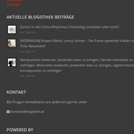
Canneff
AKTUELLE BLOGOTHEK BEITRÄGE
Zurück in den Schul-Rhythmus: Frühzeitig umstellen oder nicht?
vor 2 Jahren
[REZENSION] Escape-Rätsel: Lenny Hunter – Der Feuer speiende Vulkan v
Thilo Neuendorf
vor 2 Jahren
Manipulieren bedeutet, jemanden dazu zu bringen, fremde Interessen zu
verfolgen. Motivieren bedeutet, jemanden dazu zu bringen, eigene Intere
konsequenter zu verfolgen
vor 2 Jahren
KONTAKT
Bei Fragen kontaktiere uns jederzeit gerne unter
kontakt@blogheim.at
POWERED BY