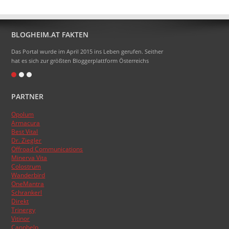
BLOGHEIM.AT FAKTEN
Das Portal wurde im April 2015 ins Leben gerufen. Seither
hat es sich zur größten Bloggerplattform Österreichs
entwickelt.
Eigentlich heißt das Portal Blogheimat - doch alle sagen
PARTNER
nur Blogheim dazu. Die Domainendung .at sollte zum
Namen gehören, das hat aber absolut nicht funktioniert.
Opolum
:)
Armacura
Das Topblogranking wurde im Laufe der Zeit schon
Best Vital
Dr. Ziegler
mehrmals umgestellt, basiert aber nun endlich auf den
Offroad Communications
Besucherzahlen der Blogs.
Minerva Vita
Colostrum
Wanderbird
OneMantra
Schrankerl
Direkt
Trinergy
Vitinor
Cannhelp