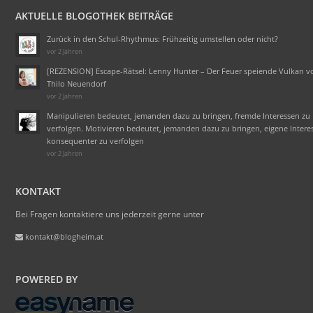
AKTUELLE BLOGOTHEK BEITRÄGE
Zurück in den Schul-Rhythmus: Frühzeitig umstellen oder nicht?
vor 2 Jahren
[REZENSION] Escape-Rätsel: Lenny Hunter – Der Feuer speiende Vulkan v
Thilo Neuendorf
vor 2 Jahren
Manipulieren bedeutet, jemanden dazu zu bringen, fremde Interessen zu
verfolgen. Motivieren bedeutet, jemanden dazu zu bringen, eigene Intere
konsequenter zu verfolgen
vor 2 Jahren
KONTAKT
Bei Fragen kontaktiere uns jederzeit gerne unter
kontakt@blogheim.at
POWERED BY