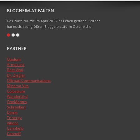
BLOGHEIM.AT FAKTEN
Das Portal wurde im April 2015 ins Leben gerufen. Seither
hat es sich zur größten Bloggerplattform Österreichs
entwickelt.
Eigentlich heißt das Portal Blogheimat - doch alle sagen
PARTNER
nur Blogheim dazu. Die Domainendung .at sollte zum
Namen gehören, das hat aber absolut nicht funktioniert.
Opolum
:)
Armacura
Das Topblogranking wurde im Laufe der Zeit schon
Best Vital
Dr. Ziegler
mehrmals umgestellt, basiert aber nun endlich auf den
Offroad Communications
Besucherzahlen der Blogs.
Minerva Vita
Colostrum
Wanderbird
OneMantra
Schrankerl
Direkt
Trinergy
Vitinor
Cannhelp
Canneff