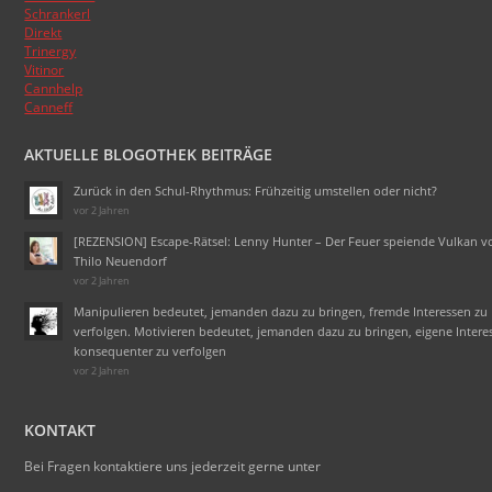
Schrankerl
Direkt
Trinergy
Vitinor
Cannhelp
Canneff
AKTUELLE BLOGOTHEK BEITRÄGE
Zurück in den Schul-Rhythmus: Frühzeitig umstellen oder nicht?
vor 2 Jahren
[REZENSION] Escape-Rätsel: Lenny Hunter – Der Feuer speiende Vulkan v
Thilo Neuendorf
vor 2 Jahren
Manipulieren bedeutet, jemanden dazu zu bringen, fremde Interessen zu
verfolgen. Motivieren bedeutet, jemanden dazu zu bringen, eigene Intere
konsequenter zu verfolgen
vor 2 Jahren
KONTAKT
Bei Fragen kontaktiere uns jederzeit gerne unter