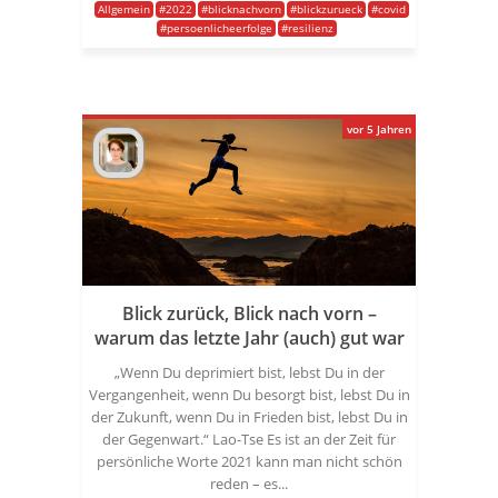
Allgemein
#2022
#blicknachvorn
#blickzurueck
#covid
#persoenlicheerfolge
#resilienz
vor 5 Jahren
Blick zurück, Blick nach vorn –
warum das letzte Jahr (auch) gut war
„Wenn Du deprimiert bist, lebst Du in der
Vergangenheit, wenn Du besorgt bist, lebst Du in
der Zukunft, wenn Du in Frieden bist, lebst Du in
der Gegenwart.“ Lao-Tse Es ist an der Zeit für
persönliche Worte 2021 kann man nicht schön
reden – es...