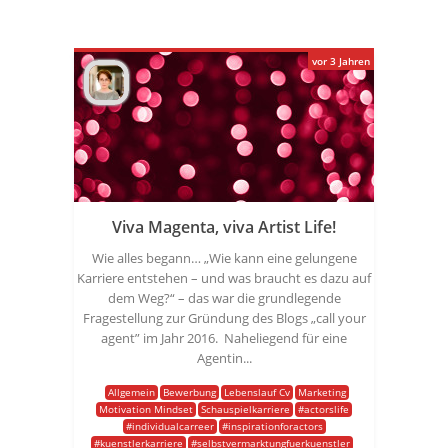
vor 3 Jahren
Viva Magenta, viva Artist Life!
Wie alles begann… „Wie kann eine gelungene
Karriere entstehen – und was braucht es dazu auf
dem Weg?“ – das war die grundlegende
Fragestellung zur Gründung des Blogs „call your
agent” im Jahr 2016. Naheliegend für eine
Agentin...
Allgemein
Bewerbung
Lebenslauf Cv
Marketing
Motivation Mindset
Schauspielkarriere
#actorslife
#individualcarreer
#inspirationforactors
#kuenstlerkarriere
#selbstvermarktungfuerkuenstler