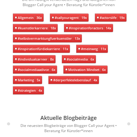
Blogger Call your Agent • Beratung für Künstler*innen
Allgemein
36x
#callyouragent
19x
#actorslife
19x
#kuenstlerkarriere
18x
#inspirationforactors
14x
#selbstvermarktungfuerkuenstler
13x
#inspirationfürdiekarriere
11x
#meinweg
11x
#individualcarreer
8x
#socialmedia
6x
#socialmediaadivce
6x
Motivation Mindset
6x
Marketing
5x
#derperfektelebenslauf
4x
#strategien
4x
Aktuelle Blogbeiträge
Die neuesten Blogbeiträge von Blogger Call your Agent •
Beratung für Künstler*innen