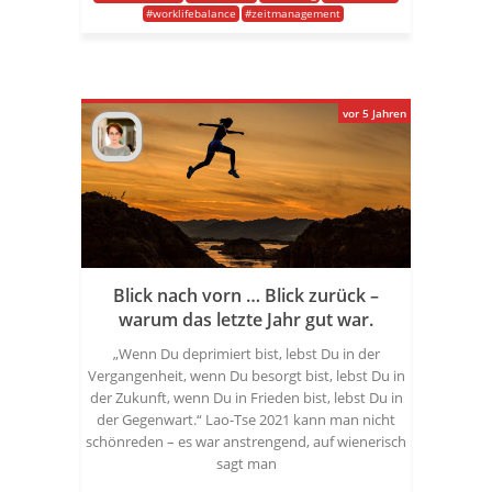
#worklifebalance
#zeitmanagement
vor 5 Jahren
Blick nach vorn … Blick zurück –
warum das letzte Jahr gut war.
„Wenn Du deprimiert bist, lebst Du in der
Vergangenheit, wenn Du besorgt bist, lebst Du in
der Zukunft, wenn Du in Frieden bist, lebst Du in
der Gegenwart.“ Lao-Tse 2021 kann man nicht
schönreden – es war anstrengend, auf wienerisch
sagt man