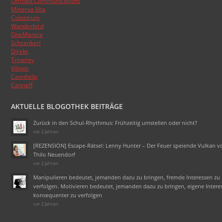
Offroad Communications
Besucherzahlen der Blogs.
Minerva Vita
Colostrum
Wanderbird
OneMantra
Schrankerl
Direkt
Trinergy
Vitinor
Cannhelp
Canneff
AKTUELLE BLOGOTHEK BEITRÄGE
Zurück in den Schul-Rhythmus: Frühzeitig umstellen oder nicht?
vor 2 Jahren
[REZENSION] Escape-Rätsel: Lenny Hunter – Der Feuer speiende Vulkan v
Thilo Neuendorf
vor 2 Jahren
Manipulieren bedeutet, jemanden dazu zu bringen, fremde Interessen zu
verfolgen. Motivieren bedeutet, jemanden dazu zu bringen, eigene Intere
konsequenter zu verfolgen
vor 2 Jahren