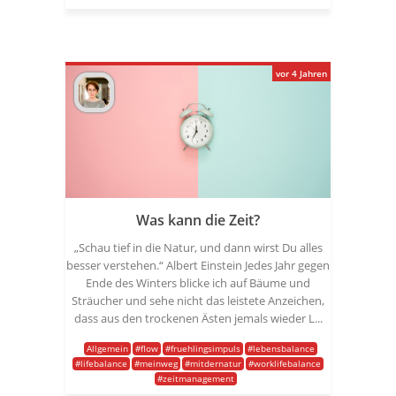
vor 4 Jahren
Was kann die Zeit?
„Schau tief in die Natur, und dann wirst Du alles
besser verstehen.“ Albert Einstein Jedes Jahr gegen
Ende des Winters blicke ich auf Bäume und
Sträucher und sehe nicht das leistete Anzeichen,
dass aus den trockenen Ästen jemals wieder L...
Allgemein
#flow
#fruehlingsimpuls
#lebensbalance
#lifebalance
#meinweg
#mitdernatur
#worklifebalance
#zeitmanagement