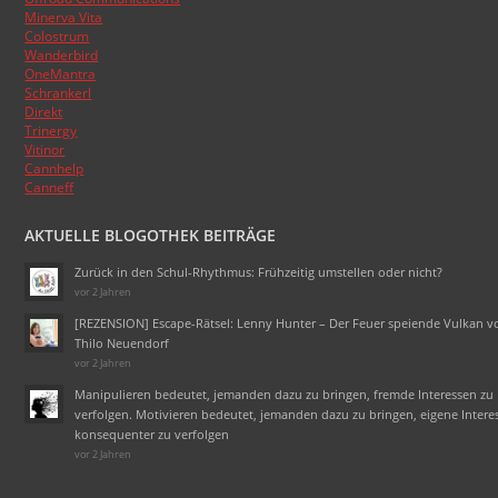
Minerva Vita
Colostrum
Wanderbird
OneMantra
Schrankerl
Direkt
Trinergy
Vitinor
Cannhelp
Canneff
AKTUELLE BLOGOTHEK BEITRÄGE
Zurück in den Schul-Rhythmus: Frühzeitig umstellen oder nicht?
vor 2 Jahren
[REZENSION] Escape-Rätsel: Lenny Hunter – Der Feuer speiende Vulkan v
Thilo Neuendorf
vor 2 Jahren
Manipulieren bedeutet, jemanden dazu zu bringen, fremde Interessen zu
verfolgen. Motivieren bedeutet, jemanden dazu zu bringen, eigene Intere
konsequenter zu verfolgen
vor 2 Jahren