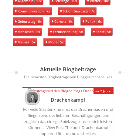
Allgemein
17x
Feiertage
10x
Wetter
10x
Kommunikation
7x
Schon Gewusst?
7x
Geburtstag
6x
Corona
6x
Politik
6x
Menschen
6x
Fernbeziehung
5x
Sport
5x
Melissa
5x
Mode
5x
Aktuelle Blogbeiträge
Die neuesten Blogbeiträge von Blogger techshelikes
vor 2 Jahren
Drachenkampf
Für viele Straßenkinder ist das Drachenbauen und
-fliegen eine der liebsten Beschäftigungen und
zugleich das einzige Spielzeug, das sie sich leisten
können.… View Post The post Drachenkampf
appeared first on brazilshelikes.