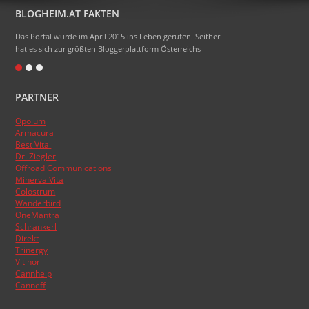
BLOGHEIM.AT FAKTEN
Das Portal wurde im April 2015 ins Leben gerufen. Seither
hat es sich zur größten Bloggerplattform Österreichs
entwickelt.
Eigentlich heißt das Portal Blogheimat - doch alle sagen
PARTNER
nur Blogheim dazu. Die Domainendung .at sollte zum
Namen gehören, das hat aber absolut nicht funktioniert.
Opolum
:)
Armacura
Das Topblogranking wurde im Laufe der Zeit schon
Best Vital
Dr. Ziegler
mehrmals umgestellt, basiert aber nun endlich auf den
Offroad Communications
Besucherzahlen der Blogs.
Minerva Vita
Colostrum
Wanderbird
OneMantra
Schrankerl
Direkt
Trinergy
Vitinor
Cannhelp
Canneff