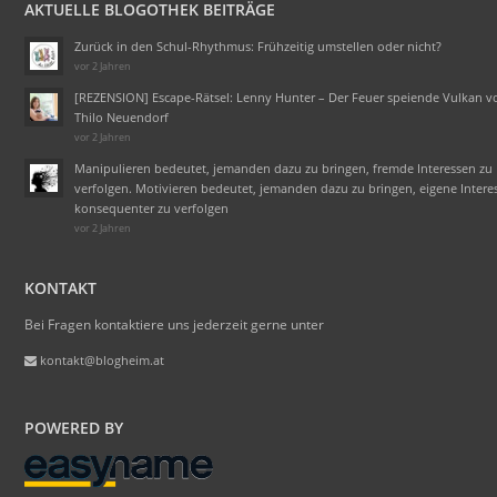
AKTUELLE BLOGOTHEK BEITRÄGE
Zurück in den Schul-Rhythmus: Frühzeitig umstellen oder nicht?
vor 2 Jahren
[REZENSION] Escape-Rätsel: Lenny Hunter – Der Feuer speiende Vulkan v
Thilo Neuendorf
vor 2 Jahren
Manipulieren bedeutet, jemanden dazu zu bringen, fremde Interessen zu
verfolgen. Motivieren bedeutet, jemanden dazu zu bringen, eigene Intere
konsequenter zu verfolgen
vor 2 Jahren
KONTAKT
Bei Fragen kontaktiere uns jederzeit gerne unter
kontakt@blogheim.at
POWERED BY