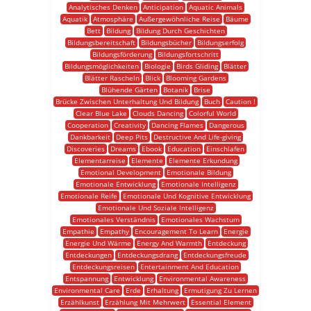
Analytisches Denken
Anticipation
Aquatic Animals
Aquatik
Atmosphäre
Außergewöhnliche Reise
Bäume
Bett
Bildung
Bildung Durch Geschichten
Bildungsbereitschaft
Bildungsbücher
Bildungserfolg
Bildungsförderung
Bildungsfortschritt
Bildungsmöglichkeiten
Biologie
Birds Gliding
Blätter
Blätter Rascheln
Blick
Blooming Gardens
Blühende Gärten
Botanik
Brise
Brücke Zwischen Unterhaltung Und Bildung
Buch
Caution !
Clear Blue Lake
Clouds Dancing
Colorful World
Cooperation
Creativity
Dancing Flames
Dangerous
Dankbarkeit
Deep Pits
Destructive And Life-giving
Discoveries
Dreams
Ebook
Education
Einschlafen
Elementarreise
Elemente
Elemente Erkundung
Emotional Development
Emotionale Bildung
Emotionale Entwicklung
Emotionale Intelligenz
Emotionale Reife
Emotionale Und Kognitive Entwicklung
Emotionale Und Soziale Intelligenz
Emotionales Verständnis
Emotionales Wachstum
Empathie
Empathy
Encouragement To Learn
Energie
Energie Und Wärme
Energy And Warmth
Entdeckung
Entdeckungen
Entdeckungsdrang
Entdeckungsfreude
Entdeckungsreisen
Entertainment And Education
Entspannung
Entwicklung
Environmental Awareness
Environmental Care
Erde
Erhaltung
Ermutigung Zu Lernen
Erzählkunst
Erzählung Mit Mehrwert
Essential Element