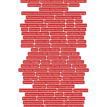
Ethical Lessons
Ethische Lektionen
Ethisches Handeln
Expedition
Extraordinary Journey
Fantasie
Fantasie Und Kreativität
Fantasie Und Kreativität Entwickeln
Fantasieanregung
Fantasievolles Erzählen
Fantasievolles Lernen
Fantasiewelten
Farbenfrohe Welt
Fauna
Feuer
Feuer Spendet Wärme
Feuerkontrolle
Fische
Flammen
Flöte
Fresh Air
Freundliche Fische
Freundlicher Geist
Freundlicher Windgeist
Freundschaft
Friedliche Stille
Friedvolle Atmosphäre
Friendly Fish
Friendly Spirit
Friendship
Frische Luft
Frischer Wind
Garten
Gefahr
Gefährlich
Geheimnisse
Geheimnisse Des Universums
Geist
Geist Des Windes
Geschichten
Geschichten Mit Mehrwert
Gesunde Böden
Gewässerschutz
Glitzernde Steine
Gratitude
Green Hedges
Gruben
Grundstoffe
Grüne Hecken
Grüner Hecken
Guardian Of The Elements
Gute Nacht
Gute Nacht Geschichten
Gute-nacht-geschichte
Hardcover
Harmonie
Harmonie Der Natur
Harmony Of Nature
Heimgarten
Herausforderungen
Hidden Treasures
Himmel
Hölzernes Instrument
Hüter Der Elemente
Hydrologie
Hypnotic Choreography
Hypnotisierende Choreographie
Illumination
Imagination
Influencing The Weather
Kinder
Kinder Fördern
Kinderbuch
Kinderbuch Mit Mehrwert
Kinderbücher
Kinderbuchreihe
Kinderbuchserie
Kindererziehung
Kindergeschichte
Kindergeschichten Mit Botschaft