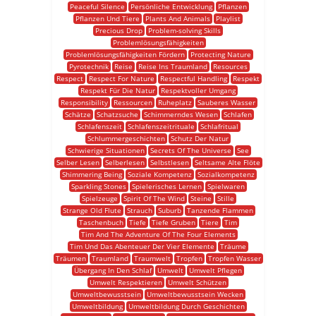
Peaceful Silence
Persönliche Entwicklung
Pflanzen
Pflanzen Und Tiere
Plants And Animals
Playlist
Precious Drop
Problem-solving Skills
Problemlösungsfähigkeiten
Problemlösungsfähigkeiten Fördern
Protecting Nature
Pyrotechnik
Reise
Reise Ins Traumland
Resources
Respect
Respect For Nature
Respectful Handling
Respekt
Respekt Für Die Natur
Respektvoller Umgang
Responsibility
Ressourcen
Ruheplatz
Sauberes Wasser
Schätze
Schatzsuche
Schimmerndes Wesen
Schlafen
Schlafenszeit
Schlafenszeitrituale
Schlafritual
Schlummergeschichten
Schutz Der Natur
Schwierige Situationen
Secrets Of The Universe
See
Selber Lesen
Selberlesen
Selbstlesen
Seltsame Alte Flöte
Shimmering Being
Soziale Kompetenz
Sozialkompetenz
Sparkling Stones
Spielerisches Lernen
Spielwaren
Spielzeuge
Spirit Of The Wind
Steine
Stille
Strange Old Flute
Strauch
Suburb
Tanzende Flammen
Taschenbuch
Tiefe
Tiefe Gruben
Tiere
Tim
Tim And The Adventure Of The Four Elements
Tim Und Das Abenteuer Der Vier Elemente
Träume
Träumen
Traumland
Traumwelt
Tropfen
Tropfen Wasser
Übergang In Den Schlaf
Umwelt
Umwelt Pflegen
Umwelt Respektieren
Umwelt Schützen
Umweltbewusstsein
Umweltbewusstsein Wecken
Umweltbildung
Umweltbildung Durch Geschichten