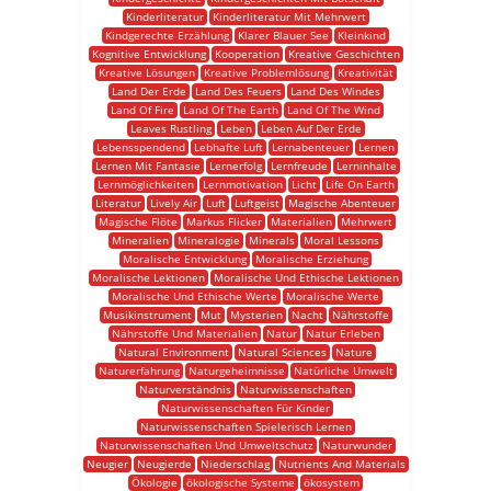
Kinderliteratur
Kinderliteratur Mit Mehrwert
Kindgerechte Erzählung
Klarer Blauer See
Kleinkind
Kognitive Entwicklung
Kooperation
Kreative Geschichten
Kreative Lösungen
Kreative Problemlösung
Kreativität
Land Der Erde
Land Des Feuers
Land Des Windes
Land Of Fire
Land Of The Earth
Land Of The Wind
Leaves Rustling
Leben
Leben Auf Der Erde
Lebensspendend
Lebhafte Luft
Lernabenteuer
Lernen
Lernen Mit Fantasie
Lernerfolg
Lernfreude
Lerninhalte
Lernmöglichkeiten
Lernmotivation
Licht
Life On Earth
Literatur
Lively Air
Luft
Luftgeist
Magische Abenteuer
Magische Flöte
Markus Flicker
Materialien
Mehrwert
Mineralien
Mineralogie
Minerals
Moral Lessons
Moralische Entwicklung
Moralische Erziehung
Moralische Lektionen
Moralische Und Ethische Lektionen
Moralische Und Ethische Werte
Moralische Werte
Musikinstrument
Mut
Mysterien
Nacht
Nährstoffe
Nährstoffe Und Materialien
Natur
Natur Erleben
Natural Environment
Natural Sciences
Nature
Naturerfahrung
Naturgeheimnisse
Natürliche Umwelt
Naturverständnis
Naturwissenschaften
Naturwissenschaften Für Kinder
Naturwissenschaften Spielerisch Lernen
Naturwissenschaften Und Umweltschutz
Naturwunder
Neugier
Neugierde
Niederschlag
Nutrients And Materials
Ökologie
ökologische Systeme
ökosystem