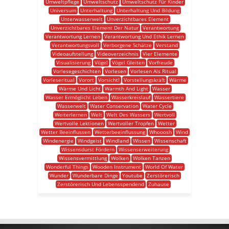
Umweltpflege
Umweltschutz
Umweltschutz Für Kinder
Universum
Unterhaltung
Unterhaltung Und Bildung
Unterwasserwelt
Unverzichtbares Element
Unverzichtbares Element Der Natur
Verantwortung
Verantwortung Lernen
Verantwortung Und Ethik Lernen
Verantwortungsvoll
Verborgene Schätze
Verstand
Videoaufstellung
Videoverzeichnis
Vier Elemente
Visualisierung
Vögel
Vögel Gleiten
Vorfreude
Vorlesegeschichten
Vorlesen
Vorlesen Als Ritual
Vorleseritual
Vorort
Vorsicht!
Vorstellungskraft
Wärme
Wärme Und Licht
Warmth And Light
Wasser
Wasser Ermöglicht Leben
Wasserkreislauf
Wassertiere
Wasserwelt
Water Conservation
Water Cycle
Weiterlernen
Welt
Welt Des Wassers
Wertvoll
Wertvolle Lektionen
Wertvoller Tropfen
Wetter
Wetter Beeinflussen
Wetterbeeinflussung
Whooosh
Wind
Windenergie
Windgeist
Windland
Wissen
Wissenschaft
Wissensdurst Fördern
Wissenserweiterung
Wissensvermittlung
Wolken
Wolken Tanzen
Wonderful Things
Wooden Instrument
World Of Water
Wunder
Wunderbare Dinge
Youtube
Zerstörerisch
Zerstörerisch Und Lebensspendend
Zuhause