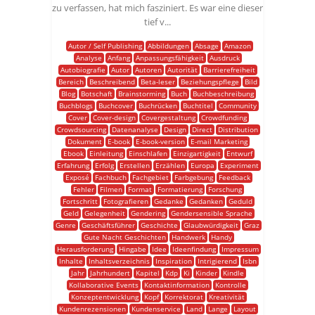
zu verfassen, hat mich fasziniert. Es war eine dieser
tief v...
Autor / Self Publishing
Abbildungen
Absage
Amazon
Analyse
Anfang
Anpassungsfähigkeit
Ausdruck
Autobiografie
Autor
Autoren
Autorität
Barrierefreiheit
Bereich
Beschreibend
Beta-leser
Beziehungspflege
Bild
Blog
Botschaft
Brainstorming
Buch
Buchbeschreibung
Buchblogs
Buchcover
Buchrücken
Buchtitel
Community
Cover
Cover-design
Covergestaltung
Crowdfunding
Crowdsourcing
Datenanalyse
Design
Direct
Distribution
Dokument
E-book
E-book-version
E-mail Marketing
Ebook
Einleitung
Einschlafen
Einzigartigkeit
Entwurf
Erfahrung
Erfolg
Erstellen
Erzählen
Europa
Experiment
Exposé
Fachbuch
Fachgebiet
Farbgebung
Feedback
Fehler
Filmen
Format
Formatierung
Forschung
Fortschritt
Fotografieren
Gedanke
Gedanken
Geduld
Geld
Gelegenheit
Gendering
Gendersensible Sprache
Genre
Geschäftsführer
Geschichte
Glaubwürdigkeit
Graz
Gute Nacht Geschichten
Handwerk
Handy
Herausforderung
Hingabe
Idee
Ideenfindung
Impressum
Inhalte
Inhaltsverzeichnis
Inspiration
Intrigierend
Isbn
Jahr
Jahrhundert
Kapitel
Kdp
Ki
Kinder
Kindle
Kollaborative Events
Kontaktinformation
Kontrolle
Konzeptentwicklung
Kopf
Korrektorat
Kreativität
Kundenrezensionen
Kundenservice
Land
Lange
Layout