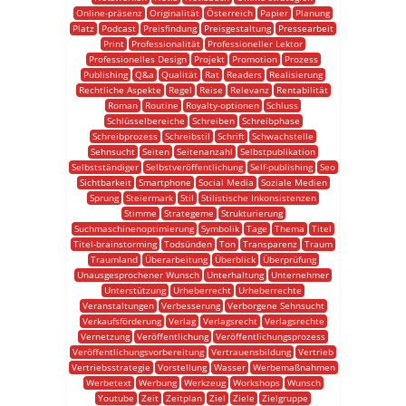
Online-präsenz
Originalität
Österreich
Papier
Planung
Platz
Podcast
Preisfindung
Preisgestaltung
Pressearbeit
Print
Professionalität
Professioneller Lektor
Professionelles Design
Projekt
Promotion
Prozess
Publishing
Q&a
Qualität
Rat
Readers
Realisierung
Rechtliche Aspekte
Regel
Reise
Relevanz
Rentabilität
Roman
Routine
Royalty-optionen
Schluss
Schlüsselbereiche
Schreiben
Schreibphase
Schreibprozess
Schreibstil
Schrift
Schwachstelle
Sehnsucht
Seiten
Seitenanzahl
Selbstpublikation
Selbstständiger
Selbstveröffentlichung
Self-publishing
Seo
Sichtbarkeit
Smartphone
Social Media
Soziale Medien
Sprung
Steiermark
Stil
Stilistische Inkonsistenzen
Stimme
Strategeme
Strukturierung
Suchmaschinenoptimierung
Symbolik
Tage
Thema
Titel
Titel-brainstorming
Todsünden
Ton
Transparenz
Traum
Traumland
Überarbeitung
Überblick
Überprüfung
Unausgesprochener Wunsch
Unterhaltung
Unternehmer
Unterstützung
Urheberrecht
Urheberrechte
Veranstaltungen
Verbesserung
Verborgene Sehnsucht
Verkaufsförderung
Verlag
Verlagsrecht
Verlagsrechte
Vernetzung
Veröffentlichung
Veröffentlichungsprozess
Veröffentlichungsvorbereitung
Vertrauensbildung
Vertrieb
Vertriebsstrategie
Vorstellung
Wasser
Werbemaßnahmen
Werbetext
Werbung
Werkzeug
Workshops
Wunsch
Youtube
Zeit
Zeitplan
Ziel
Ziele
Zielgruppe