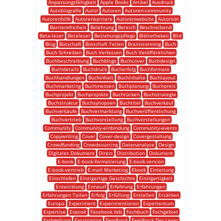
Anpassungsfähigkeit
Apple Books
Artikel
Ausdruck
Autobiografie
Autor
Autoren
Autoren-community
Autorenhilfe
Autorenkarriere
Autorenwebsite
Autorität
Barrierefreiheit
Belehrung
Bereich
Beschreibend
Beta-leser
Betaleser
Beziehungspflege
Bibliotheken
Bild
Blog
Botschaft
Botschaft Teilen
Brainstorming
Buch
Buch Schreiben
Buch Verfassen
Buch Veröffentlichen
Buchbeschreibung
Buchblogs
Buchcover
Buchdesign
Buchdetails
Buchdruck
Bucherfolg
Buchformate
Buchhandlungen
Buchinhalt
Buchinhalte
Buchlayout
Buchmarketing
Buchmessen
Buchplanung
Buchpreis
Buchprojekt
Buchprojekte
Buchrücken
Buchstrategie
Buchstruktur
Buchsynopsen
Buchtitel
Buchverkauf
Buchverkäufe
Buchvermarktung
Buchveröffentlichung
Buchvertrieb
Buchvorstellung
Buchvorstellungen
Community
Community-einbindung
Community-events
Copywriting
Cover
Cover-design
Covergestaltung
Crowdfunding
Crowdsourcing
Datenanalyse
Design
Digitales Dokument
Direct
Distribution
Dokument
E-book
E-book-formatierung
E-book-version
E-book-vertrieb
E-mail Marketing
Ebook
Einleitung
Einschlafen
Einzigartige Geschichte
Einzigartigkeit
Entwicklung
Entwurf
Erfahrung
Erfahrungen
Erfahrungen Teilen
Erfolg
Erfüllung
Erstellen
Erzählen
Europa
Experiment
Experimentieren
Expertentum
Expertise
Exposé
Facebook Ads
Fachbuch
Fachgebiet
Farbgebung
Faszination
Feedback
Feedback Der Leser