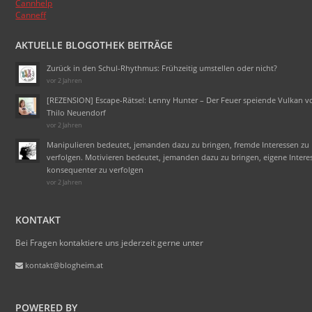
Cannhelp
Canneff
AKTUELLE BLOGOTHEK BEITRÄGE
Zurück in den Schul-Rhythmus: Frühzeitig umstellen oder nicht?
vor 2 Jahren
[REZENSION] Escape-Rätsel: Lenny Hunter – Der Feuer speiende Vulkan v
Thilo Neuendorf
vor 2 Jahren
Manipulieren bedeutet, jemanden dazu zu bringen, fremde Interessen zu
verfolgen. Motivieren bedeutet, jemanden dazu zu bringen, eigene Intere
konsequenter zu verfolgen
vor 2 Jahren
KONTAKT
Bei Fragen kontaktiere uns jederzeit gerne unter
kontakt@blogheim.at
POWERED BY