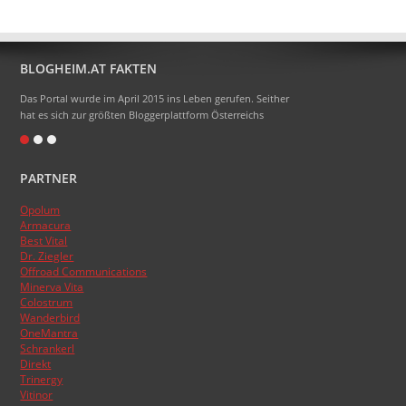
BLOGHEIM.AT FAKTEN
Das Portal wurde im April 2015 ins Leben gerufen. Seither
hat es sich zur größten Bloggerplattform Österreichs
entwickelt.
Eigentlich heißt das Portal Blogheimat - doch alle sagen
PARTNER
nur Blogheim dazu. Die Domainendung .at sollte zum
Namen gehören, das hat aber absolut nicht funktioniert.
Opolum
:)
Armacura
Das Topblogranking wurde im Laufe der Zeit schon
Best Vital
Dr. Ziegler
mehrmals umgestellt, basiert aber nun endlich auf den
Offroad Communications
Besucherzahlen der Blogs.
Minerva Vita
Colostrum
Wanderbird
OneMantra
Schrankerl
Direkt
Trinergy
Vitinor