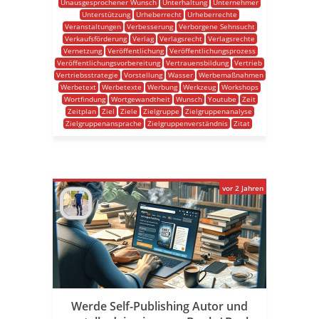
Unausgesprochener Wunsch
Unterhaltung
Unternehmer
Unterstützung
Urheberrecht
Urheberrechte
Veranstaltungen
Verbesserung
Verborgene Sehnsucht
Verkaufsförderung
Verlag
Verlagsrecht
Verlagsrechte
Vernetzung
Veröffentlichung
Veröffentlichungsprozess
Veröffentlichungsvorbereitung
Vertrauensbildung
Vertrieb
Vertriebsstrategie
Vorstellung
Wasser
Werbemaßnahmen
Werbetext
Werbetexte
Werbung
Werkzeug
Workshops
Wortfindung
Wortgewandtheit
Wunsch
Youtube
Zeit
Zeitplan
Ziel
Ziele
Zielgruppe
Zielgruppenanalyse
Zielgruppenansprache
Zielgruppenverständnis
Zitat
vor 2 Jahren
Werde Self-Publishing Autor und