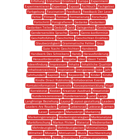
Erfüllung
Erstellen
Erzählen
Europa
Experiment
Experimentieren
Expertise
Exposé
Fachbuch
Fachgebiet
Farbgebung
Faszination
Feedback
Feedback Der Leser
Fehler
Filmen
Format
Formatierung
Forschung
Fortschritt
Fotografieren
Gedanke
Gedanken
Gedanken Teilen
Geduld
Geld
Gelegenheit
Gendering
Gendersensible Sprache
Genre
Genre-konformität
Geschäftsführer
Geschichte
Geschichten Erzählen
Glaubwürdigkeit
Grammatische Fehler
Graz
Gute Nacht Geschichten
Handwerk
Handwerk Des Schreibens
Handy
Herausforderung
Herausforderungen
Hingabe
Idee
Ideen Teilen
Ideenfindung
Impressum
Inhalte
Inhaltliche Qualität
Inhaltsverzeichnis
Inspiration
Intrigierend
Isbn
Jahr
Jahrhundert
Kapitel
Kdp
Keywords
Ki
Kinder
Kindle
Kindle Direct Publishing
Kollaborative Events
Kontaktinformation
Kontrolle
Konzeptentwicklung
Kopf
Korrektorat
Kosten
Kreativer Ausdruck
Kreativität
Kundenrezensionen
Kundenservice
Land
Lange
Langfristige Beziehung
Layout
Layout-gestaltung
Leaders
Leaders Are Readers
Leben
Lebensrad
Lektorat
Lernen
Leser
Lesungen
Manuskript
Marketing
Marketingstrategie
Marketingstrategien
Marktanalyse
Marktforschung
Markus Flicker
Material
Medienarbeit
Mehrdeutigkeit
Mehrdeutigkeiten
Minimalismus
Mittelteil
Monate
Motivation
Musik
Nachbereitung
Netzwerken
Notiz
Notizbuch
Offline-strategien