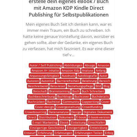
erstelle dein eigenes eBook / Buch
mit Amazon KDP Kindle Direct
Publishing für Selbstpublikationen
Mein eigenes Buch Seit ich denken kann, war es
immer mein Traum, ein Buch zu schreiben. Ich
hatte keine genaue Vorstellung davon, worüber es
gehen sollte, aber der Gedanke, ein eigenes Buch
zu verfassen, hat mich fasziniert. Es war eine dieser
tief v...
Autor / Self Publishing
Abbildungen
Absage
Amazon
Amazon A+ Inhalte
Amazon Kdp
Analyse
Anfang
Anpassungsfähigkeit
Ausdruck
Autobiografie
Autor
Autoren
Autorität
Barrierefreiheit
Belehrung
Bereich
Beschreibend
Beta-leser
Beziehungspflege
Bild
Blog
Botschaft
Brainstorming
Buch
Buch Schreiben
Buchbeschreibung
Buchblogs
Buchcover
Buchdetails
Buchrücken
Buchtitel
Community
Copywriting
Cover
Cover-design
Covergestaltung
Crowdfunding
Crowdsourcing
Datenanalyse
Design
Digitales Dokument
Direct
Distribution
Dokument
E-book
E-book-version
E-mail Marketing
Ebook
Einleitung
Einschlafen
Einzigartige Geschichte
Einzigartigkeit
Entwicklung
Entwurf
Erfahrung
Erfahrungen
Erfahrungen Teilen
Erfolg