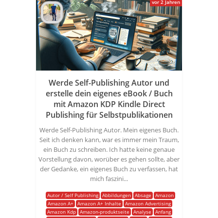
vor 2 Jahren
Werde Self-Publishing Autor und
erstelle dein eigenes eBook / Buch
mit Amazon KDP Kindle Direct
Publishing für Selbstpublikationen
Werde Self-Publishing Autor. Mein eigenes Buch.
Seit ich denken kann, war es immer mein Traum,
ein Buch zu schreiben. Ich hatte keine genaue
Vorstellung davon, worüber es gehen sollte, aber
der Gedanke, ein eigenes Buch zu verfassen, hat
mich faszini...
Autor / Self Publishing
Abbildungen
Absage
Amazon
Amazon A+
Amazon A+ Inhalte
Amazon Advertising
Amazon Kdp
Amazon-produktseite
Analyse
Anfang