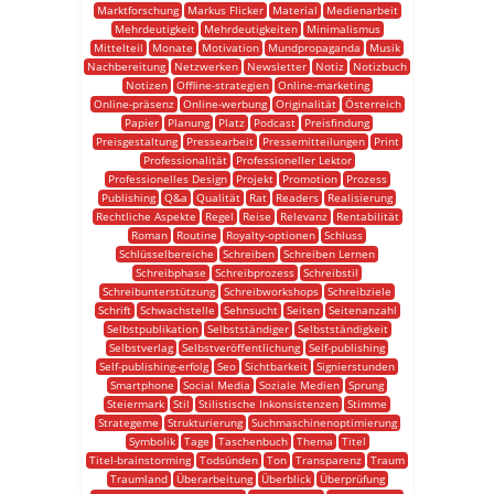
Marktforschung
Markus Flicker
Material
Medienarbeit
Mehrdeutigkeit
Mehrdeutigkeiten
Minimalismus
Mittelteil
Monate
Motivation
Mundpropaganda
Musik
Nachbereitung
Netzwerken
Newsletter
Notiz
Notizbuch
Notizen
Offline-strategien
Online-marketing
Online-präsenz
Online-werbung
Originalität
Österreich
Papier
Planung
Platz
Podcast
Preisfindung
Preisgestaltung
Pressearbeit
Pressemitteilungen
Print
Professionalität
Professioneller Lektor
Professionelles Design
Projekt
Promotion
Prozess
Publishing
Q&a
Qualität
Rat
Readers
Realisierung
Rechtliche Aspekte
Regel
Reise
Relevanz
Rentabilität
Roman
Routine
Royalty-optionen
Schluss
Schlüsselbereiche
Schreiben
Schreiben Lernen
Schreibphase
Schreibprozess
Schreibstil
Schreibunterstützung
Schreibworkshops
Schreibziele
Schrift
Schwachstelle
Sehnsucht
Seiten
Seitenanzahl
Selbstpublikation
Selbstständiger
Selbstständigkeit
Selbstverlag
Selbstveröffentlichung
Self-publishing
Self-publishing-erfolg
Seo
Sichtbarkeit
Signierstunden
Smartphone
Social Media
Soziale Medien
Sprung
Steiermark
Stil
Stilistische Inkonsistenzen
Stimme
Strategeme
Strukturierung
Suchmaschinenoptimierung
Symbolik
Tage
Taschenbuch
Thema
Titel
Titel-brainstorming
Todsünden
Ton
Transparenz
Traum
Traumland
Überarbeitung
Überblick
Überprüfung