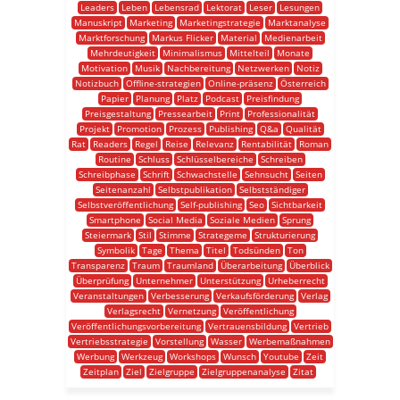
Leaders
Leben
Lebensrad
Lektorat
Leser
Lesungen
Manuskript
Marketing
Marketingstrategie
Marktanalyse
Marktforschung
Markus Flicker
Material
Medienarbeit
Mehrdeutigkeit
Minimalismus
Mittelteil
Monate
Motivation
Musik
Nachbereitung
Netzwerken
Notiz
Notizbuch
Offline-strategien
Online-präsenz
Österreich
Papier
Planung
Platz
Podcast
Preisfindung
Preisgestaltung
Pressearbeit
Print
Professionalität
Projekt
Promotion
Prozess
Publishing
Q&a
Qualität
Rat
Readers
Regel
Reise
Relevanz
Rentabilität
Roman
Routine
Schluss
Schlüsselbereiche
Schreiben
Schreibphase
Schrift
Schwachstelle
Sehnsucht
Seiten
Seitenanzahl
Selbstpublikation
Selbstständiger
Selbstveröffentlichung
Self-publishing
Seo
Sichtbarkeit
Smartphone
Social Media
Soziale Medien
Sprung
Steiermark
Stil
Stimme
Strategeme
Strukturierung
Symbolik
Tage
Thema
Titel
Todsünden
Ton
Transparenz
Traum
Traumland
Überarbeitung
Überblick
Überprüfung
Unternehmer
Unterstützung
Urheberrecht
Veranstaltungen
Verbesserung
Verkaufsförderung
Verlag
Verlagsrecht
Vernetzung
Veröffentlichung
Veröffentlichungsvorbereitung
Vertrauensbildung
Vertrieb
Vertriebsstrategie
Vorstellung
Wasser
Werbemaßnahmen
Werbung
Werkzeug
Workshops
Wunsch
Youtube
Zeit
Zeitplan
Ziel
Zielgruppe
Zielgruppenanalyse
Zitat