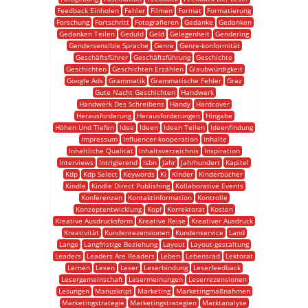
Feedback Einholen
Fehler
Filmen
Format
Formatierung
Forschung
Fortschritt
Fotografieren
Gedanke
Gedanken
Gedanken Teilen
Geduld
Geld
Gelegenheit
Gendering
Gendersensible Sprache
Genre
Genre-konformität
Geschäftsführer
Geschäftsführung
Geschichte
Geschichten
Geschichten Erzählen
Glaubwürdigkeit
Google Ads
Grammatik
Grammatische Fehler
Graz
Gute Nacht Geschichten
Handwerk
Handwerk Des Schreibens
Handy
Hardcover
Herausforderung
Herausforderungen
Hingabe
Höhen Und Tiefen
Idee
Ideen
Ideen Teilen
Ideenfindung
Impressum
Influencer-kooperation
Inhalte
Inhaltliche Qualität
Inhaltsverzeichnis
Inspiration
Interviews
Intrigierend
Isbn
Jahr
Jahrhundert
Kapitel
Kdp
Kdp Select
Keywords
Ki
Kinder
Kinderbücher
Kindle
Kindle Direct Publishing
Kollaborative Events
Konferenzen
Kontaktinformation
Kontrolle
Konzeptentwicklung
Kopf
Korrektorat
Kosten
Kreative Ausdrucksform
Kreative Reise
Kreativer Ausdruck
Kreativität
Kundenrezensionen
Kundenservice
Land
Lange
Langfristige Beziehung
Layout
Layout-gestaltung
Leaders
Leaders Are Readers
Leben
Lebensrad
Lektorat
Lernen
Lesen
Leser
Leserbindung
Leserfeedback
Lesergemeinschaft
Lesermeinungen
Leserrezensionen
Lesungen
Manuskript
Marketing
Marketingmaßnahmen
Marketingstrategie
Marketingstrategien
Marktanalyse