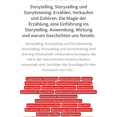
Storytelling, Storyselling und
Storylistening. Erzählen, Verkaufen
und Zuhören. Die Magie der
Erzählung, eine Einführung ins
Storytelling. Anwendung, Wirkung
und warum Geschichten uns fesseln.
Storytelling, Storyselling und Storylistening
Storytelling, Storyselling und Storylistening sind
drei eng miteinander verbundene Konzepte, die
tief in der menschlichen Kommunikation
verwurzelt sind. Sie bilden die Grundlage für den
Austausch von Info...
Copywriting / Storytelling
Aktives Zuhören
Amazon
Analytische Fähigkeiten
Anwendung Von Storytelling
Atmosphäre
Aufmerksamkeit Gewinnen
Authentisch
Authentische Geschichten
Authentische Kundeninteraktion
Authentische Markenbindung
Authentische Markenkommunikation
Authentisches Storyselling
Bedürfnisse
Beruflich
Beruflicher Kontext
Beziehungen Durch Geschichten
Beziehungsaufbau
Bildungswesen