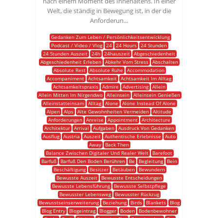
nach einem Moment des Innehaltens. In einer
Welt, die ständig in Bewegung ist, in der die
Anforderun...
Gedanken Zum Leben / Persönlichkeitsentwicklung
Podcast / Video / Vlog
24
24 Hours
24 Stunden
24 Stunden Auszeit
24h
24hauszeit
Abgeschiedenheit
Abgeschiedenheit Erleben
Abkehr Vom Stress
Abschalten
Absolute Rest
Absolute Ruhe
Accommodation
Accompaniment
Achtsamkeit
Achtsamkeit Im Alltag
Achtsamkeitspraxis
Admire
Advertising
Allein
Allein Mitten Im Nirgendwo
Alleinsein
Alleinsein Genießen
Alleinstatteinsam
Alltag
Alone
Alone Instead Of Alone
Alpen
Alps
Alte Gewohnheiten Vermeiden
Altitude
Anforderungen
Anreise
Appointment
Architecture
Architektur
Arrival
Aufgaben
Ausdruck Von Gedanken
Ausflug
Austria
Auszeit
Authentische Erlebnisse
Auto
Away
Back Then
Balance Zwischen Digitaler Und Realer Welt
Barefoot
Barfuß
Barfuß Den Boden Berühren
Be
Begleitung
Bein
Beschäftigung
Besitzer
Betäuben
Bewundern
Bewusste Auszeit
Bewusste Entscheidungen
Bewusste Lebensführung
Bewusste Selbstpflege
Bewusster Lebensweg
Bewusster Rückzug
Bewusstseinserweiterung
Beziehung
Birds
Blankets
Blog
Blog Entry
Blogeintrag
Blogger
Boden
Bodenbewohner