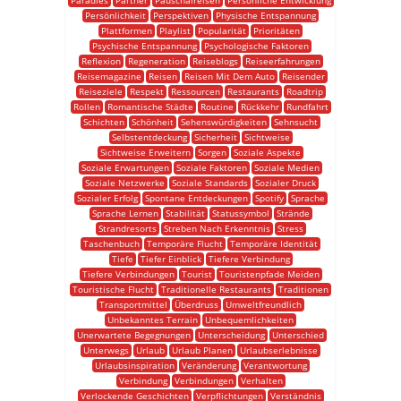
Paradies
Partner
Pauschalreisen
Persönliche Entwicklung
Persönlichkeit
Perspektiven
Physische Entspannung
Plattformen
Playlist
Popularität
Prioritäten
Psychische Entspannung
Psychologische Faktoren
Reflexion
Regeneration
Reiseblogs
Reiseerfahrungen
Reisemagazine
Reisen
Reisen Mit Dem Auto
Reisender
Reiseziele
Respekt
Ressourcen
Restaurants
Roadtrip
Rollen
Romantische Städte
Routine
Rückkehr
Rundfahrt
Schichten
Schönheit
Sehenswürdigkeiten
Sehnsucht
Selbstentdeckung
Sicherheit
Sichtweise
Sichtweise Erweitern
Sorgen
Soziale Aspekte
Soziale Erwartungen
Soziale Faktoren
Soziale Medien
Soziale Netzwerke
Soziale Standards
Sozialer Druck
Sozialer Erfolg
Spontane Entdeckungen
Spotify
Sprache
Sprache Lernen
Stabilität
Statussymbol
Strände
Strandresorts
Streben Nach Erkenntnis
Stress
Taschenbuch
Temporäre Flucht
Temporäre Identität
Tiefe
Tiefer Einblick
Tiefere Verbindung
Tiefere Verbindungen
Tourist
Touristenpfade Meiden
Touristische Flucht
Traditionelle Restaurants
Traditionen
Transportmittel
Überdruss
Umweltfreundlich
Unbekanntes Terrain
Unbequemlichkeiten
Unerwartete Begegnungen
Unterscheidung
Unterschied
Unterwegs
Urlaub
Urlaub Planen
Urlaubserlebnisse
Urlaubsinspiration
Veränderung
Verantwortung
Verbindung
Verbindungen
Verhalten
Verlockende Geschichten
Verpflichtungen
Verständnis