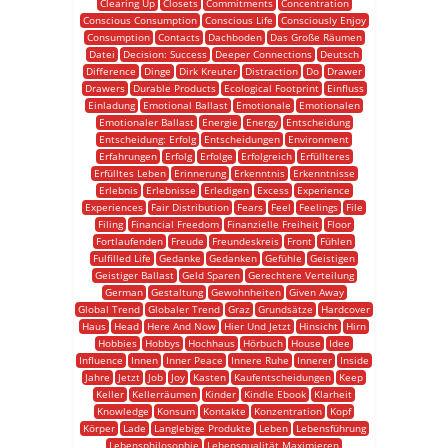
Clearing Up
Closets
Commitments
Concentration
Conscious Consumption
Conscious Life
Consciously Enjoy
Consumption
Contacts
Dachboden
Das Große Räumen
Datei
Decision: Success
Deeper Connections
Deutsch
Difference
Dinge
Dirk Kreuter
Distraction
Do
Drawer
Drawers
Durable Products
Ecological Footprint
Einfluss
Einladung
Emotional Ballast
Emotionale
Emotionalen
Emotionaler Ballast
Energie
Energy
Entscheidung
Entscheidung: Erfolg
Entscheidungen
Environment
Erfahrungen
Erfolg
Erfolge
Erfolgreich
Erfüllteres
Erfülltes Leben
Erinnerung
Erkenntnis
Erkenntnisse
Erlebnis
Erlebnisse
Erledigen
Excess
Experience
Experiences
Fair Distribution
Fears
Feel
Feelings
File
Filing
Financial Freedom
Finanzielle Freiheit
Floor
Fortlaufenden
Freude
Freundeskreis
Front
Fühlen
Fulfilled Life
Gedanke
Gedanken
Gefühle
Geistigen
Geistiger Ballast
Geld Sparen
Gerechtere Verteilung
German
Gestaltung
Gewohnheiten
Given Away
Global Trend
Globaler Trend
Graz
Grundsätze
Hardcover
Haus
Head
Here And Now
Hier Und Jetzt
Hinsicht
Hirn
Hobbies
Hobbys
Hochhaus
Hörbuch
House
Idee
Influence
Innen
Inner Peace
Innere Ruhe
Innerer
Inside
Jahre
Jetzt
Job
Joy
Kasten
Kaufentscheidungen
Keep
Keller
Kellerräumen
Kinder
Kindle Ebook
Klarheit
Knowledge
Konsum
Kontakte
Konzentration
Kopf
Körper
Lade
Langlebige Produkte
Leben
Lebensführung
Lebensphilosophie
Lebensqualität Maximieren