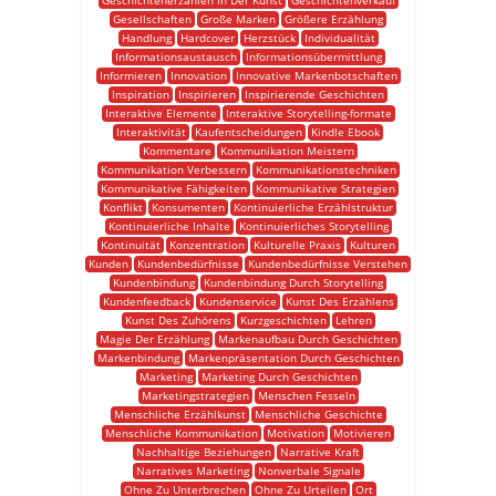
Geschichtenerzählen In Der Kunst
Geschichtenverkauf
Gesellschaften
Große Marken
Größere Erzählung
Handlung
Hardcover
Herzstück
Individualität
Informationsaustausch
Informationsübermittlung
Informieren
Innovation
Innovative Markenbotschaften
Inspiration
Inspirieren
Inspirierende Geschichten
Interaktive Elemente
Interaktive Storytelling-formate
Interaktivität
Kaufentscheidungen
Kindle Ebook
Kommentare
Kommunikation Meistern
Kommunikation Verbessern
Kommunikationstechniken
Kommunikative Fähigkeiten
Kommunikative Strategien
Konflikt
Konsumenten
Kontinuierliche Erzählstruktur
Kontinuierliche Inhalte
Kontinuierliches Storytelling
Kontinuität
Konzentration
Kulturelle Praxis
Kulturen
Kunden
Kundenbedürfnisse
Kundenbedürfnisse Verstehen
Kundenbindung
Kundenbindung Durch Storytelling
Kundenfeedback
Kundenservice
Kunst Des Erzählens
Kunst Des Zuhörens
Kurzgeschichten
Lehren
Magie Der Erzählung
Markenaufbau Durch Geschichten
Markenbindung
Markenpräsentation Durch Geschichten
Marketing
Marketing Durch Geschichten
Marketingstrategien
Menschen Fesseln
Menschliche Erzählkunst
Menschliche Geschichte
Menschliche Kommunikation
Motivation
Motivieren
Nachhaltige Beziehungen
Narrative Kraft
Narratives Marketing
Nonverbale Signale
Ohne Zu Unterbrechen
Ohne Zu Urteilen
Ort