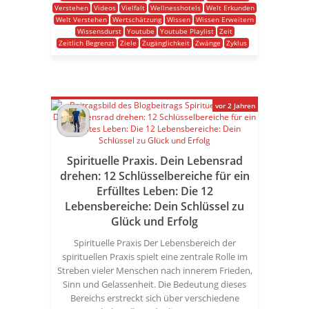
Verstehen
Videos
Vielfalt
Wellnesshotels
Welt Erkunden
Welt Verstehen
Wertschätzung
Wissen
Wissen Erweitern
Wissensdurst
Youtube
Youtube Playlist
Zeit
Zeitlich Begrenzt
Ziele
Zugänglichkeit
Zwänge
Zyklus
vor 2 Jahren
Spirituelle Praxis. Dein Lebensrad
drehen: 12 Schlüsselbereiche für ein
Erfülltes Leben: Die 12
Lebensbereiche: Dein Schlüssel zu
Glück und Erfolg
Spirituelle Praxis Der Lebensbereich der
spirituellen Praxis spielt eine zentrale Rolle im
Streben vieler Menschen nach innerem Frieden,
Sinn und Gelassenheit. Die Bedeutung dieses
Bereichs erstreckt sich über verschiedene