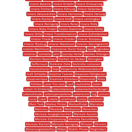
Innere Balance
Innere Einkehr
Innere Erneuerung
Innere Freiheit
Innere Führung
Innere Gedanken
Innere Gelassenheit
Innere Harmonie
Innere Heilung
Innere Klarheit
Innere Kraft
Innere Leichtigkeit
Innere Reinigung
Innere Reise
Innere Ruhe
Innere Ruhe Finden
Innere Stabilität
Innere Stärke
Innere Stille
Innere Transformation
Innere Zufriedenheit
Innerer Friede
Innerer Frieden
Innerer Kompass
Innerer Rückzug
Innerer Wachstum
Inneres Gleichgewicht
Inneres Wachstum
Inspiration Durch Natur
Ipad
Irgendwo
Isolation
Isomatte
Jetzt
Journey Home
Klarheit Erlangen
Klarheit Gewinnen
Klarheit Im Denken
Kleinigkeit
Kofferraum
Konkrete Ziele
Kontrolle Loslassen
Konzentrieren
Kopf
Körperliche Widerstandskraft
Kraft Schöpfen
Kreative Talente
Kreativen Fähigkeiten
Kreativerinput
Kreatives Schreiben
Kreativität
Kröte
Kühlbox
Later Too Late
Lauf
Lautstärke
Leben
Leben Im Einklang
Lebensbalance
Lebensentscheidungen
Lebensfreude
Lebensperspektive
Lebenssinn
Leg
Leisure
Local
Lokal
Lokale
Loneliness
Lonely
Loslassen
Main Task
Markus Flicker
Markusflicker
Matratze
Mattress
Meadow
Meditation
Menschen
Mentale Ausgeglichenheit
Mentale Auszeit
Mentale Entspannung
Mentale Gesundheit
Mentale Klarheit
Mentale Reinigung
Minuten
Minutes
Mitteilungsbedürfnis
Möbel
Mobile Phone
Möglichkeit