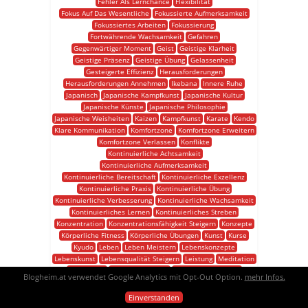
Fehler Als Lernchance
Flexibilität
Fokus Auf Das Wesentliche
Fokussierte Aufmerksamkeit
Fokussiertes Arbeiten
Fokussierung
Fortwährende Wachsamkeit
Gefahren
Gegenwärtiger Moment
Geist
Geistige Klarheit
Geistige Präsenz
Geistige Übung
Gelassenheit
Gesteigerte Effizienz
Herausforderungen
Herausforderungen Annehmen
Ikebana
Innere Ruhe
Japanisch
Japanische Kampfkunst
Japanische Kultur
Japanische Künste
Japanische Philosophie
Japanische Weisheiten
Kaizen
Kampfkunst
Karate
Kendo
Klare Kommunikation
Komfortzone
Komfortzone Erweitern
Komfortzone Verlassen
Konflikte
Kontinuierliche Achtsamkeit
Kontinuierliche Aufmerksamkeit
Kontinuierliche Bereitschaft
Kontinuierliche Exzellenz
Kontinuierliche Praxis
Kontinuierliche Übung
Kontinuierliche Verbesserung
Kontinuierliche Wachsamkeit
Kontinuierliches Lernen
Kontinuierliches Streben
Konzentration
Konzentrationsfähigkeit Steigern
Konzepte
Körperliche Fitness
Körperliche Übungen
Kunst
Kurse
Kyudo
Leben
Leben Meistern
Lebenskonzepte
Lebenskunst
Lebensqualität Steigern
Leistung
Meditation
Meditieren
Mentale Disziplin
Mentale Einstellung
Blogheim.at verwendet Google Analytics mit Opt-Out Option.
mehr Infos.
Mentale Gesundheit
Mentale Präsenz
Mentale Stärke
Mentale Wachsamkeit
Mentaler Fokus
Muster
Einverstanden
Mut Zur Veränderung
Nachhaltigkeit
Naturverbundenheit