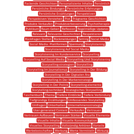
Packende Geschichten
Personalisierte Inhalte
Persönlich
Persönliche Bindungen
Persönliche Erfahrungen
Persönliche Erzählungen
Perspektiven
Perspektiven Verstehen
Plot
Prägnante Geschichten
Produkte Verkaufen
Produktverbesserung
Psychotherapie
Publikum
Raum Geben
Reflexion
Regelmäßige Updates
Relevant
Relevante Geschichten
Respektieren
Rückfragen Stellen
Rückmeldungen
Setting
Social Media
Social Media. Plattformen
Spannung
Storylistening
Storylistening Auf Social Media
Storylistening Im Kundenservice
Storyselling
Storyselling Auf Social Media
Storyselling Und Storylistening
Storyselling-strategien
Storytelling
Storytelling Im Journalismus
Storytelling In Der Bildung
Storytelling In Der Digitalen Ära
Storytelling In Der Markenstrategie
Storytelling In Der Politik
Storytelling-elemente
Storytelling-techniken
Strategisches Storyselling
Taschenbuch
Thema
Tiefere Einblicke
Tiefere Verbindung
Tiefgründige Erzählungen
Umfassendes Storytelling
Umfragen
Unterhalten
Unternehmensstrategie
User-generated Content
Verkaufen
Vertrauen
Vertrauen Aufbauen
Vertrauen Stärken
Visuelle Elemente
Visuelle Inhalte
Visuelle Kommunikation
Visuelles Storytelling
Vollständig Anhören
Vorteile
Werbebotschaften
Werbung
Werte Vermitteln
Wirkung