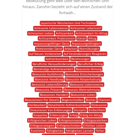
Bedeutung geht weit über den wörtlichen Sinn
hinaus. Zanshin bezieht sich auf einen Zustand der
fortwäh...
Japanische Weisheiten Und Techniken
Achtsame Lebensweise
Achtsamer Lebensstil
Achtsames Leben
Achtsamkeit
Achtsamkeit Im Alltag
Achtsamkeit Praktizieren
Aikido
Alltag
Anpassungsfähiger Geist
Anpassungsfähigkeit
Anwesender Geist
Arbeiten
Atemübungen
Auf Neues Vorbereitet
Auf Veränderungen Reagieren
Aufmerksamkeit
Belohnungen
Berufliche Herausforderungen
Beruflicher Erfolg
Beständige Aufmerksamkeit
Bewusste Atmung
Bewusste Ausführung
Bewusste Entscheidungen
Bewusste Handlung
Bewusste Körperhaltung
Bewusste Lebensführung
Bewusste Lebensweise
Bewusste Präsenz
Bewusste Wahrnehmung
Bewusstes Handeln
Bewusstes Leben
Bewusstsein Für Details
Bogenschießen
Bücher
Chancen
Dankbarkeit
Detaillierte Aufmerksamkeit
Diskussion
Diskutieren Von Erfahrungen
Disziplin
Einfachheit
Empathie
Erfahrungen
Erfolg
Erfolg Im Alltag
Erfolgreiches Leben
Erfolgskonzepte
Erfolgspraktiken
Erfolgsstrategien
Erfolgstechniken
Erfülltes Leben
Exzellenz
Fähigkeiten
Fähigkeiten Lernen
Fehler