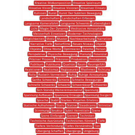
Kreative Bildkomposition
Kreative Spielraum
Kreative Vision
Kreative Visionen
Kreativer Einsatz
Kulissen
Kunst
Kunst Der Subtilen Bewegung
Landschaften
Landschaften Erfassen
Langsame Kamerafahrt
Langsame Schwenks
Lebendigkeit
Licht
Magie Der Dynamik
Meditative Atmosphäre
Meisterhaft Einsetzen
Moderner Technologien
Möglichkeiten
Motiv
Muster
Nachbearbeitung
Narration
Narrative Tiefe
Naturfilme
Neues Niveau
Objekt
Objekte
Ohne Worte
Optimieren
Palette
Person
Perspektive
Physische Bewegung
Planung
Potenzial
Präziser Prozess
Präzision
Produktion
Protagonist
Publikum
Publikums
Qualität
Raum
Raumgefühl
Reaktionen
Realismus
Regisseuren
Rhythmen
Richtung
Rolle
Ruckeln Vermeiden
Ruhig
Ruhige Atmosphäre
Sanfte Schwenks
Schiene
Schnelle Bewegungen
Schnelle Schwenks
Schwenk
Schwenkkopf
Schwenks
Sich Ständig Weiterentwickelnd
Spannung
Spannung Aufbauen
Spannung Erzeugen
Spannung Steigern
Sprache
Stabil
Starkes Visuelles Erlebnis
Statische Aufnahmen
Stativ
Stative
Steadicams
Stilmittel
Stimmung
Struktur
Subtil Vermitteln
Szene
Szene Einfangen
Szenen
Techniken
Technische Ausrüstung
Technisches Können
Tiefe
Tiefere Verbindung
Tiefes Verständnis
Ton
Übergang Schaffen
Übergänge
Umgebung