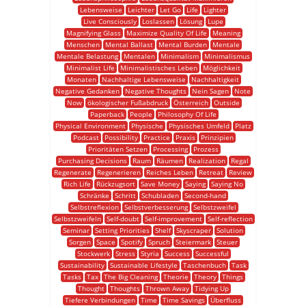
Lebensweise
Leichter
Let Go
Life
Lighter
Live Consciously
Loslassen
Lösung
Lupe
Magnifying Glass
Maximize Quality Of Life
Meaning
Menschen
Mental Ballast
Mental Burden
Mentale
Mentale Belastung
Mentalen
Minimalism
Minimalismus
Minimalist Life
Minimalistisches Leben
Möglichkeit
Monaten
Nachhaltige Lebensweise
Nachhaltigkeit
Negative Gedanken
Negative Thoughts
Nein Sagen
Note
Now
ökologischer Fußabdruck
Österreich
Outside
Paperback
People
Philosophy Of Life
Physical Environment
Physische
Physisches Umfeld
Platz
Podcast
Possibility
Practice
Praxis
Prinzipien
Prioritäten Setzen
Processing
Prozess
Purchasing Decisions
Raum
Räumen
Realization
Regal
Regenerate
Regenerieren
Reiches Leben
Retreat
Review
Rich Life
Rückzugsort
Save Money
Saying
Saying No
Schränke
Schritt
Schubladen
Second-hand
Selbstreflexion
Selbstverbesserung
Selbstzweifel
Selbstzweifeln
Self-doubt
Self-improvement
Self-reflection
Seminar
Setting Priorities
Shelf
Skyscraper
Solution
Sorgen
Space
Spotify
Spruch
Steiermark
Steuer
Stockwerk
Stress
Styria
Success
Successful
Sustainability
Sustainable Lifestyle
Taschenbuch
Task
Tasks
Tax
The Big Cleaning
Theorie
Theory
Things
Thought
Thoughts
Thrown Away
Tidying Up
Tiefere Verbindungen
Time
Time Savings
Überfluss