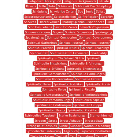
Religiöser Hintergrund
Religious Backgrounds
Rituale
Rituals
Rolle
Ruhe
Schönheit
Schönheit Der Schöpfung
Schöpfung
Schwierige Zeiten
See
Seele
Selbst
Selbstbewusstsein
Selbstreflexion
Self-reflection
Serenity
Services
Shared Values
Sharing Spiritual Experiences
Sinn
Sinn Des Lebens
Sinn Und Zweck
Smooth Progression
Sonnenuntergang
Sorgen
Soziale Dimension
Spaziergang
Spaziergänge
Spiritual Connection
Spiritual Development
Spiritual Gatherings
Spiritual Journal
Spiritual Journey
Spiritual Practice
Spiritual Rituals
Spiritual Teachings
Spiritualität
Spiritualität Im Lebensrad
Spirituality
Spirituality In The Wheel Of Life
Spirituell
Spirituelle Entwicklung
Spirituelle Erfahrungen
Spirituelle Erfüllung
Spirituelle Erkenntnisse
Spirituelle Gemeinschaft
Spirituelle Handlungen
Spirituelle Konzentration
Spirituelle Lehren
Spirituelle Natur
Spirituelle Praktiken
Spirituelle Praxis
Spirituelle Reise
Spirituelle Rituale
Spirituelle Unterstützung
Spirituelle Verbundenheit
Spirituelle Versammlungen
Spirituellen Aspekte
Spirituellen Erfahrungen
Spirituellen Gruppe
Spirituellen Praxis
Spiritueller Praktiken
Spirituelles Tagebuch
Starke Beziehungen
Sternenhimmel
Streben
Stress
Stress Abbauen
Stressabbau
Strong Relationships
Suche
Support
Symbolic Meaning
Symbolische Bedeutung
Tagebuch
Tägliches Innehalten
Tägliches Leben
Technik
Teil
Teilnahme
Tempel