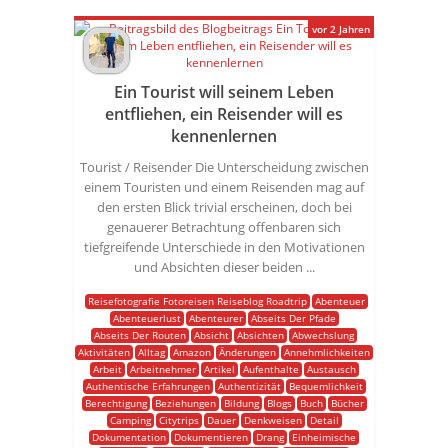
vor 2 Jahren
Ein Tourist will seinem Leben
entfliehen, ein Reisender will es
kennenlernen
Tourist / Reisender Die Unterscheidung zwischen
einem Touristen und einem Reisenden mag auf
den ersten Blick trivial erscheinen, doch bei
genauerer Betrachtung offenbaren sich
tiefgreifende Unterschiede in den Motivationen
und Absichten dieser beiden ...
Reisefotografie Fotoreisen Reiseblog Roadtrip
Abenteuer
Abenteuerlust
Abenteurer
Abseits Der Pfade
Abseits Der Routen
Absicht
Absichten
Abwechslung
Aktivitäten
Alltag
Amazon
Änderungen
Annehmlichkeiten
Arbeit
Arbeitnehmer
Artikel
Aufenthalte
Austausch
Authentische Erfahrungen
Authentizität
Bequemlichkeit
Berechtigung
Beziehungen
Bildung
Blogs
Buch
Bücher
Camping
Citytrips
Dauer
Denkweisen
Detail
Dokumentation
Dokumentieren
Drang
Einheimische