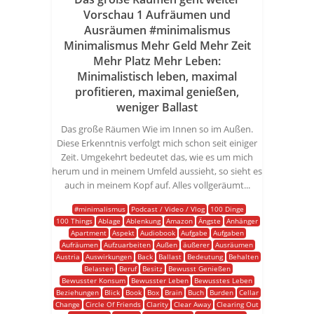
Vorschau 1 Aufräumen und
Ausräumen #minimalismus
Minimalismus Mehr Geld Mehr Zeit
Mehr Platz Mehr Leben:
Minimalistisch leben, maximal
profitieren, maximal genießen,
weniger Ballast
Das große Räumen Wie im Innen so im Außen.
Diese Erkenntnis verfolgt mich schon seit einiger
Zeit. Umgekehrt bedeutet das, wie es um mich
herum und in meinem Umfeld aussieht, so sieht es
auch in meinem Kopf auf. Alles vollgeräumt...
#minimalismus
Podcast / Video / Vlog
100 Dinge
100 Things
Ablage
Ablenkung
Amazon
Ängste
Anhänger
Apartment
Aspekt
Audiobook
Aufgabe
Aufgaben
Aufräumen
Aufzuarbeiten
Außen
äußerer
Ausräumen
Austria
Auswirkungen
Back
Ballast
Bedeutung
Behalten
Belasten
Beruf
Besitz
Bewusst Genießen
Bewusster Konsum
Bewusster Leben
Bewusstes Leben
Beziehungen
Blick
Book
Box
Brain
Buch
Burden
Cellar
Change
Circle Of Friends
Clarity
Clear Away
Clearing Out