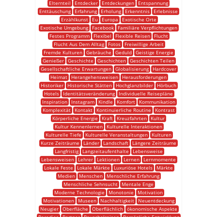
Elternteil
Entdecker
Entdeckungen
Entspannung
Enttäuschung
Erfahrung
Erholung
Erkenntnis
Erlebnisse
Erzählkunst
Eu
Europa
Exotische Orte
Exotische Umgebung
Facebook
Familiäre Verpflichtungen
Festes Programm
Flexibel
Flexible Reisen
Flucht
Flucht Aus Dem Alltag
Fotos
Freiwillige Arbeit
Fremde Kulturen
Gebräuche
Geduld
Geistige Energie
Genießer
Geschichte
Geschichten
Geschichten Teilen
Gesellschaftliche Erwartungen
Globalisierung
Hardcover
Heimat
Herangehensweisen
Herausforderungen
Historiker
Historische Stätten
Hochglanzbilder
Hörbuch
Hotels
Identitätsveränderung
Individuelle Reisepläne
Inspiration
Instagram
Kindle
Komfort
Kommunikation
Komplexität
Kontakt
Kontinuierliche Routine
Kontrast
Körperliche Energie
Kraft
Kreuzfahrten
Kultur
Kultur Kennenlernen
Kulturelle Interaktionen
Kulturelle Tiefe
Kulturelle Veranstaltungen
Kulturen
Kurze Zeiträume
Länder
Landschaft
Längere Zeiträume
Langfristig
Langzeitaufenthalte
Lebensweise
Lebensweisen
Lehrer
Lektionen
Lernen
Lernmomente
Lokale Feste
Lokale Märkte
Luxuriöse Hotels
Märkte
Medien
Menschen
Menschliche Erfahrung
Menschliche Sehnsucht
Mentale Enge
Moderne Technologie
Monotonie
Motivation
Motivationen
Museen
Nachhaltigkeit
Neuentdeckung
Neugier
Oberfläche
Oberflächlich
ökonomische Aspekte