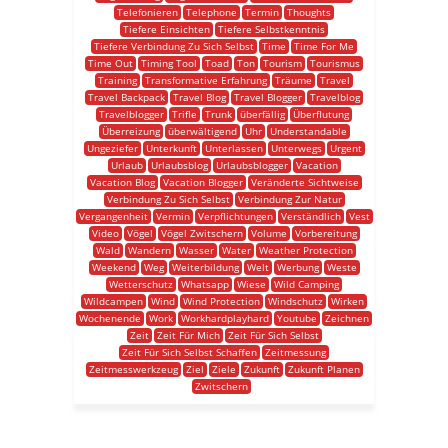
Telefonieren
Telephone
Termin
Thoughts
Tiefere Einsichten
Tiefere Selbstkenntnis
Tiefere Verbindung Zu Sich Selbst
Time
Time For Me
Time Out
Timing Tool
Toad
Ton
Tourism
Tourismus
Training
Transformative Erfahrung
Träume
Travel
Travel Backpack
Travel Blog
Travel Blogger
Travelblog
Travelblogger
Trifle
Trunk
überfällig
Überflutung
Überreizung
überwältigend
Uhr
Understandable
Ungeziefer
Unterkunft
Unterlassen
Unterwegs
Urgent
Urlaub
Urlaubsblog
Urlaubsblogger
Vacation
Vacation Blog
Vacation Blogger
Veränderte Sichtweise
Verbindung Zu Sich Selbst
Verbindung Zur Natur
Vergangenheit
Vermin
Verpflichtungen
Verständlich
Vest
Video
Vögel
Vögel Zwitschern
Volume
Vorbereitung
Wald
Wandern
Wasser
Water
Weather Protection
Weekend
Weg
Weiterbildung
Welt
Werbung
Weste
Wetterschutz
Whatsapp
Wiese
Wild Camping
Wildcampen
Wind
Wind Protection
Windschutz
Wirken
Wochenende
Work
Workhardplayhard
Youtube
Zeichnen
Zeit
Zeit Für Mich
Zeit Für Sich Selbst
Zeit Für Sich Selbst Schaffen
Zeitmessung
Zeitmesswerkzeug
Ziel
Ziele
Zukunft
Zukunft Planen
Zwitschern