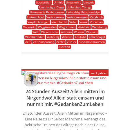
überprüfen
Umfeld
Umgekehrt
Umwelt
Unerledigte Dinge
Unfinished Things
Ungesunde Beziehungen
Unhealthy Relationships
Unterschied
Veränderung
Veränderungen
Vergleich
Verpflichtungen
Verschenkt
Video
Vorne
Vorschau
Vorwärts
Weggeworfen
Wegräumen
Weisheit
Well-being
Welt
Wesentliche
Wisdom
Wissen
Wisssen
Wohlbefinden
Wohnung
Worries
Youtube
Zehennägel
Zeit
Zeiteinsparung
Zettel
Zurück
Zusammenräumen
Zustand
vor 2 Jahren
24 Stunden Auszeit! Allein mitten im
Nirgendwo! Allein statt einsam und
nur mit mir. #GedankenZumLeben
24 Stunden Auszeit: Allein Mitten im Nirgendwo –
Eine Reise zu Dir Selbst Manchmal verlangt das
hektische Treiben des Alltags nach einer Pause,