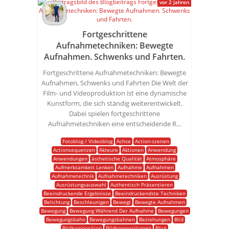
vor 2 Jahren
Fortgeschrittene
Aufnahmetechniken: Bewegte
Aufnahmen. Schwenks und Fahrten.
Fortgeschrittene Aufnahmetechniken: Bewegte
Aufnahmen, Schwenks und Fahrten Die Welt der
Film- und Videoproduktion ist eine dynamische
Kunstform, die sich ständig weiterentwickelt.
Dabei spielen fortgeschrittene
Aufnahmetechniken eine entscheidende R...
Fotoblog / Videoblog
Achse
Action-szenen
Actionsequenzen
Akteure
Aktionen
Anwendung
Anwendungen
ästhetische Qualität
Atmosphäre
Aufmerksamkeit Lenken
Aufnahme
Aufnahmen
Aufnahmetechnik
Aufnahmetechniken
Ausrüstung
Ausrüstungsauswahl
Authentisch Präsentieren
Beeindruckende Ergebnisse
Beeindruckendste Techniken
Belichtung
Beschleunigen
Bewegt
Bewegte Aufnahmen
Bewegung
Bewegung Während Der Aufnahme
Bewegungen
Bewegungsbahn
Bewegungsbahnen
Beziehungen
Bild
Bildkomposition
Bildkompositionen
Blick