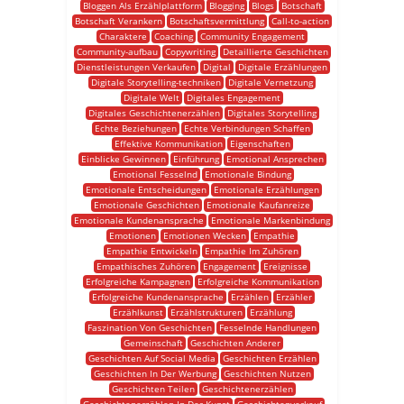
Bloggen Als Erzählplattform
Blogging
Blogs
Botschaft
Botschaft Verankern
Botschaftsvermittlung
Call-to-action
Charaktere
Coaching
Community Engagement
Community-aufbau
Copywriting
Detaillierte Geschichten
Dienstleistungen Verkaufen
Digital
Digitale Erzählungen
Digitale Storytelling-techniken
Digitale Vernetzung
Digitale Welt
Digitales Engagement
Digitales Geschichtenerzählen
Digitales Storytelling
Echte Beziehungen
Echte Verbindungen Schaffen
Effektive Kommunikation
Eigenschaften
Einblicke Gewinnen
Einführung
Emotional Ansprechen
Emotional Fesselnd
Emotionale Bindung
Emotionale Entscheidungen
Emotionale Erzählungen
Emotionale Geschichten
Emotionale Kaufanreize
Emotionale Kundenansprache
Emotionale Markenbindung
Emotionen
Emotionen Wecken
Empathie
Empathie Entwickeln
Empathie Im Zuhören
Empathisches Zuhören
Engagement
Ereignisse
Erfolgreiche Kampagnen
Erfolgreiche Kommunikation
Erfolgreiche Kundenansprache
Erzählen
Erzähler
Erzählkunst
Erzählstrukturen
Erzählung
Faszination Von Geschichten
Fesselnde Handlungen
Gemeinschaft
Geschichten Anderer
Geschichten Auf Social Media
Geschichten Erzählen
Geschichten In Der Werbung
Geschichten Nutzen
Geschichten Teilen
Geschichtenerzählen