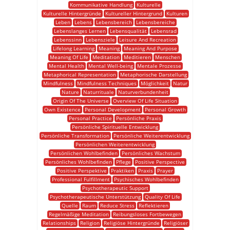
Kommunikative Handlung
Kulturelle
Kulturelle Hintergründe
Kultureller Hintergrund
Kulturen
Leben
Lebens
Lebensbereich
Lebensbereiche
Lebenslanges Lernen
Lebensqualität
Lebensrad
Lebenssinn
Lebensziele
Leisure And Recreation
Lifelong Learning
Meaning
Meaning And Purpose
Meaning Of Life
Meditation
Meditieren
Menschen
Mental Health
Mental Well-being
Mentale Prozesse
Metaphorical Representation
Metaphorische Darstellung
Mindfulness
Mindfulness Techniques
Möglichkeit
Natur
Nature
Naturrituale
Naturverbundenheit
Origin Of The Universe
Overview Of Life Situation
Own Existence
Personal Development
Personal Growth
Personal Practice
Persönliche Praxis
Persönliche Spirituelle Entwicklung
Persönliche Transformation
Persönliche Weiterentwicklung
Persönlichen Weiterentwicklung
Persönlichen Wohlbefinden
Persönliches Wachstum
Persönliches Wohlbefinden
Pflege
Positive Perspective
Positive Perspektive
Praktiken
Praxis
Prayer
Professional Fulfillment
Psychisches Wohlbefinden
Psychotherapeutic Support
Psychotherapeutische Unterstützung
Quality Of Life
Quelle
Raum
Reduce Stress
Reflektieren
Regelmäßige Meditation
Reibungsloses Fortbewegen
Relationships
Religion
Religiöse Hintergründe
Religiöser