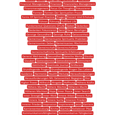
Financial Management
Finanzen
Finanzielles Management
Finanzmanagement
Focus On Thoughts
Fokussieren
Formen
Formen Der Spirituellen Praxis
Forms Of Spiritual Practice
Fragen
Freizeit Und Erholung
Führen
Führung
Fulfilled Life
Fundamental Questions Of Life
Gebet
Gedanken
Gedanken Fokussieren
Geist
Geist Beruhigen
Geistige Gesundheit
Geistige Ruhe
Gelassenheit
Gemeinsam
Gemeinsame Spirituelle Praktiken
Gemeinsames Gebet
Gemeinsames Wachstum
Gemeinschaft
Gemeinschaften
Gemeinschaftliche Spirituelle Erfahrungen
General Well-being
Gesundheit
Geteilte Werte
Glaube
Glauben
Gottesdienste
Gottesdiensten
Göttlichem
Göttlichen
Gratitude Journal
Größerem
Grundlegende Fragen
Grundlegende Fragen Des Lebens
Guidance
Harmonie
Health
Heilung
Herausforderungen
Herausforderungen Mit Gelassenheit Begegnen
Hier
Higher Power
Hilfreich
Hingabe
Hoffnung
Höhere Kräfte
Höhere Macht
Höhere Mächte
Höheren Macht
Höheren Mächten
Hope
Inner Peace
Inner Search
Inner Strength
Inner Work
Innere Arbeit
Innere Ruhe
Innere Stärke
Innere Suche
Innerem Frieden
Innerer Frieden
Inspiration
Inspirierend
Jetzt
Karriere
Karriereentwicklung
Kirche
Klarheit
Kollektiver Pfad
Kommunikationsfähigkeiten
Kommunikative Fähigkeiten