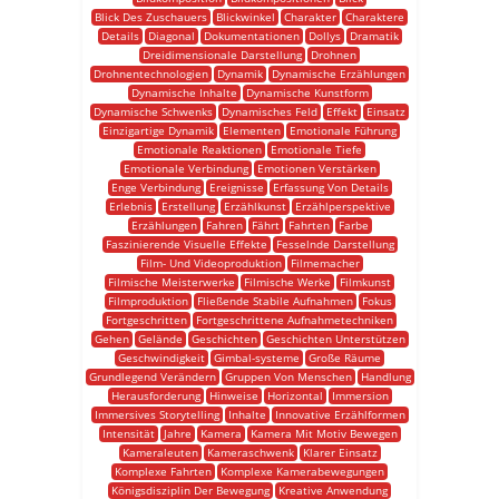
Blick Des Zuschauers
Blickwinkel
Charakter
Charaktere
Details
Diagonal
Dokumentationen
Dollys
Dramatik
Dreidimensionale Darstellung
Drohnen
Drohnentechnologien
Dynamik
Dynamische Erzählungen
Dynamische Inhalte
Dynamische Kunstform
Dynamische Schwenks
Dynamisches Feld
Effekt
Einsatz
Einzigartige Dynamik
Elementen
Emotionale Führung
Emotionale Reaktionen
Emotionale Tiefe
Emotionale Verbindung
Emotionen Verstärken
Enge Verbindung
Ereignisse
Erfassung Von Details
Erlebnis
Erstellung
Erzählkunst
Erzählperspektive
Erzählungen
Fahren
Fährt
Fahrten
Farbe
Faszinierende Visuelle Effekte
Fesselnde Darstellung
Film- Und Videoproduktion
Filmemacher
Filmische Meisterwerke
Filmische Werke
Filmkunst
Filmproduktion
Fließende Stabile Aufnahmen
Fokus
Fortgeschritten
Fortgeschrittene Aufnahmetechniken
Gehen
Gelände
Geschichten
Geschichten Unterstützen
Geschwindigkeit
Gimbal-systeme
Große Räume
Grundlegend Verändern
Gruppen Von Menschen
Handlung
Herausforderung
Hinweise
Horizontal
Immersion
Immersives Storytelling
Inhalte
Innovative Erzählformen
Intensität
Jahre
Kamera
Kamera Mit Motiv Bewegen
Kameraleuten
Kameraschwenk
Klarer Einsatz
Komplexe Fahrten
Komplexe Kamerabewegungen
Königsdisziplin Der Bewegung
Kreative Anwendung