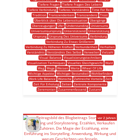
Tiefere Fragen
Tiefere Fragen Des Lebens
Tiefere Verbindung
Tieferes Verständnis
Time For Rest
Tradition
Transzendentem
Transzendenz
Trost
Überblick über Die Lebenssituation
Übergänge
Überzeugungen
Ufer
Understanding
Universums
Universumsursprung
Unterstützend
Unterstützung
Ursprung
Ursprung Des Universums
Verbindung
Verbindung Zu Etwas Größerem
Verbindung Zu Höheren Kräften
Verbundenheit
Verhalten
Verständnis
Verständnis Des Selbst
Verweilen
Vielzahl
Visual Balance
Visualisierungstechniken
Visualization Techniques
Visuelles Gleichgewicht
Wald
Weg
Wege
Weisen
Werte
Wheel Of Life
Wichtige Aspekte
Wichtiger Bestandteil
Wohlbefinden
Work Life Balance
Wünsche
Zahlreiche Vorteile
Zeit
Zeit Für Erholung
Zeiten
Zentrale Komponente
Zeremonien
Zusammenfassend
Zustand
vor 2 Jahren