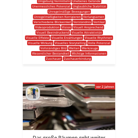
Umgebung Vermitteln
Unebenes Gelände
Unermessliches Potenzial
Unglaubliche Stabilität
Unregelmäßige Bewegungen
Unregelmäßigkeiten Korrigieren
Verlangsamen
Verschiedene Blickwinkel
Verständnis
Vertikal
Videoproduktion
Vision
Visuell Ansprechend
Visuell Beeindruckend
Visuelle Attraktivität
Visuelle Effekte
Visuelle Erzählungen
Visuelle Rhythmen
Visuelle Wirkung
Visuelles Storytelling
Volle Potenzial
Vollständiges Bild
Welten
Werkzeuge
Wesentlicher Bestandteil
Wichtige Informationen
Zuschauer
Zuschauerbindung
vor 2 Jahren
Das große Räumen geht weiter