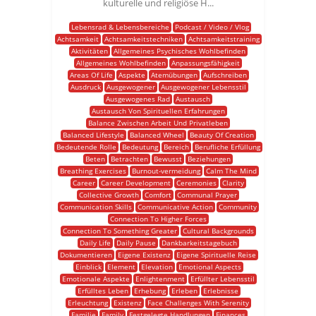
kulturelle und religiöse H...
Lebensrad & Lebensbereiche
Podcast / Video / Vlog
Achtsamkeit
Achtsamkeitstechniken
Achtsamkeitstraining
Aktivitäten
Allgemeines Psychisches Wohlbefinden
Allgemeines Wohlbefinden
Anpassungsfähigkeit
Areas Of Life
Aspekte
Atemübungen
Aufschreiben
Ausdruck
Ausgewogener
Ausgewogener Lebensstil
Ausgewogenes Rad
Austausch
Austausch Von Spirituellen Erfahrungen
Balance Zwischen Arbeit Und Privatleben
Balanced Lifestyle
Balanced Wheel
Beauty Of Creation
Bedeutende Rolle
Bedeutung
Bereich
Berufliche Erfüllung
Beten
Betrachten
Bewusst
Beziehungen
Breathing Exercises
Burnout-vermeidung
Calm The Mind
Career
Career Development
Ceremonies
Clarity
Collective Growth
Comfort
Communal Prayer
Communication Skills
Communicative Action
Community
Connection To Higher Forces
Connection To Something Greater
Cultural Backgrounds
Daily Life
Daily Pause
Dankbarkeitstagebuch
Dokumentieren
Eigene Existenz
Eigene Spirituelle Reise
Einblick
Element
Elevation
Emotional Aspects
Emotionale Aspekte
Enlightenment
Erfüllter Lebensstil
Erfülltes Leben
Erhebung
Erleben
Erlebnisse
Erleuchtung
Existenz
Face Challenges With Serenity
Familie
Family
Festgelegte Handlungen
Finances