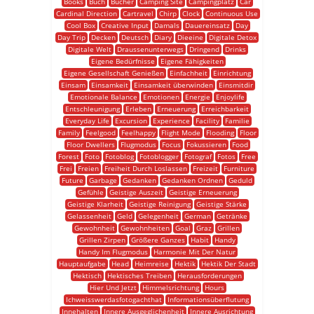
Books
Buch
Bücher
Camping Site
Campingplatz
Car
Cardinal Direction
Cartravel
Chirp
Clock
Continuous Use
Cool Box
Creative Input
Damals
Dauereinsatz
Day
Day Trip
Decken
Deutsch
Diary
Dieeine
Digitale Detox
Digitale Welt
Draussenunterwegs
Dringend
Drinks
Eigene Bedürfnisse
Eigene Fähigkeiten
Eigene Gesellschaft Genießen
Einfachheit
Einrichtung
Einsam
Einsamkeit
Einsamkeit überwinden
Einsmitdir
Emotionale Balance
Emotionen
Energie
Enjoylife
Entschleunigung
Erleben
Erneuerung
Erreichbarkeit
Everyday Life
Excursion
Experience
Facility
Familie
Family
Feelgood
Feelhappy
Flight Mode
Flooding
Floor
Floor Dwellers
Flugmodus
Focus
Fokussieren
Food
Forest
Foto
Fotoblog
Fotoblogger
Fotograf
Fotos
Free
Frei
Freien
Freiheit Durch Loslassen
Freizeit
Furniture
Future
Garbage
Gedanken
Gedanken Ordnen
Geduld
Gefühle
Geistige Auszeit
Geistige Erneuerung
Geistige Klarheit
Geistige Reinigung
Geistige Stärke
Gelassenheit
Geld
Gelegenheit
German
Getränke
Gewohnheit
Gewohnheiten
Goal
Graz
Grillen
Grillen Zirpen
Größere Ganzes
Habit
Handy
Handy Im Flugmodus
Harmonie Mit Der Natur
Hauptaufgabe
Head
Heimreise
Hektik
Hektik Der Stadt
Hektisch
Hektisches Treiben
Herausforderungen
Hier Und Jetzt
Himmelsrichtung
Hours
Ichweisswerdasfotogachthat
Informationsüberflutung
Innehalten
Innere Ausgeglichenheit
Innere Ausrichtung