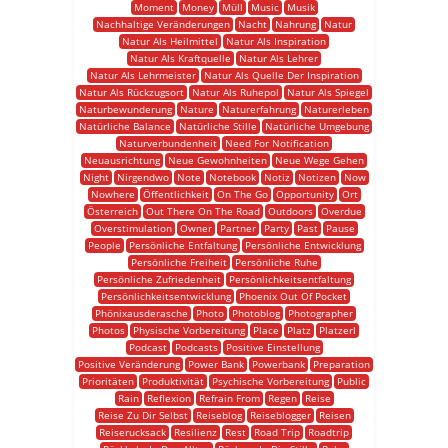
Moment
Money
Müll
Music
Musik
Nachhaltige Veränderungen
Nacht
Nahrung
Natur
Natur Als Heilmittel
Natur Als Inspiration
Natur Als Kraftquelle
Natur Als Lehrer
Natur Als Lehrmeister
Natur Als Quelle Der Inspiration
Natur Als Rückzugsort
Natur Als Ruhepol
Natur Als Spiegel
Naturbewunderung
Nature
Naturerfahrung
Naturerleben
Natürliche Balance
Natürliche Stille
Natürliche Umgebung
Naturverbundenheit
Need For Notification
Neuausrichtung
Neue Gewohnheiten
Neue Wege Gehen
Night
Nirgendwo
Note
Notebook
Notiz
Notizen
Now
Nowhere
Öffentlichkeit
On The Go
Opportunity
Ort
Österreich
Out There On The Road
Outdoors
Overdue
Overstimulation
Owner
Partner
Party
Past
Pause
People
Persönliche Entfaltung
Persönliche Entwicklung
Persönliche Freiheit
Persönliche Ruhe
Persönliche Zufriedenheit
Persönlichkeitsentfaltung
Persönlichkeitsentwicklung
Phoenix Out Of Pocket
Phönixausderasche
Photo
Photoblog
Photographer
Photos
Physische Vorbereitung
Place
Platz
Platzerl
Podcast
Podcasts
Positive Einstellung
Positive Veränderung
Power Bank
Powerbank
Preparation
Prioritäten
Produktivität
Psychische Vorbereitung
Public
Rain
Reflexion
Refrain From
Regen
Reise
Reise Zu Dir Selbst
Reiseblog
Reiseblogger
Reisen
Reiserucksack
Resilienz
Rest
Road Trip
Roadtrip