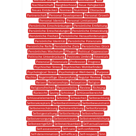
Nachbarschaft
Neighborhood
Neue Fähigkeiten
Neues Entdecken
Normen
Nutrition
Obstacles
Partnerschaft
Personal Development
Personal Growth
Personal Identity
Personal Limitations
Persönliche Einschränkungen
Persönliche Entfaltung
Persönliche Entscheidungen
Persönliche Entwicklung
Persönliche Freiheit
Persönliche Herausforderungen
Persönliche Identität
Persönliche Potenziale
Persönliche Reife
Persönliche Ziele
Persönliches Glück
Persönliches Wachstum
Pflegen
Political Oppression
Politische Unterdrückung
Positives Umfeld
Potentials
Potenzial
Potenziale
Profession
Progress
Psychischer Stress
Psychisches Wohlbefinden
Psychological Stress
Psychological Well-being
Purpose
Rechte
Regelmäßige Überprüfung
Regular Review
Reife
Reisen
Relationships
Relaxation
Religion
Religionsfreiheit
Responsibility
Review
Richtung
Rücksicht
Saving
Schicksal
Schlüsselbereiche
Schlüsselelemente
Schritte
Schwächen
Selbstachtung
Selbstakzeptanz
Selbstbestimmung
Selbstbewusstsein
Selbsteinschätzung
Selbstentfaltung
Selbstfürsorge
Selbstgestaltung
Selbstlenkung
Selbstreflexion
Selbstversorgung
Selbstvertrauen
Selbstverwirklichung
Selbstwertgefühl
Selbstwirksamkeit
Self-actualization
Self-assessment
Self-care
Self-confidence
Self-determination
Self-efficacy
Self-respect
Sinn