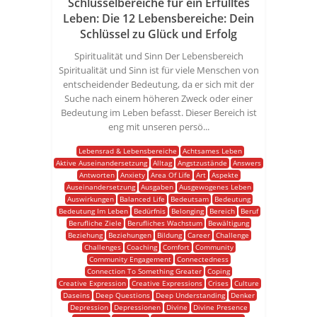
Schlüsselbereiche für ein Erfülltes
Leben: Die 12 Lebensbereiche: Dein
Schlüssel zu Glück und Erfolg
Spiritualität und Sinn Der Lebensbereich
Spiritualität und Sinn ist für viele Menschen von
entscheidender Bedeutung, da er sich mit der
Suche nach einem höheren Zweck oder einer
Bedeutung im Leben befasst. Dieser Bereich ist
eng mit unseren persö...
Lebensrad & Lebensbereiche
Achtsames Leben
Aktive Auseinandersetzung
Alltag
Angstzustände
Answers
Antworten
Anxiety
Area Of Life
Art
Aspekte
Auseinandersetzung
Ausgaben
Ausgewogenes Leben
Auswirkungen
Balanced Life
Bedeutsam
Bedeutung
Bedeutung Im Leben
Bedürfnis
Belonging
Bereich
Beruf
Berufliche Ziele
Berufliches Wachstum
Bewältigung
Beziehung
Beziehungen
Bildung
Career
Challenge
Challenges
Coaching
Comfort
Community
Community Engagement
Connectedness
Connection To Something Greater
Coping
Creative Expression
Creative Expressions
Crises
Culture
Daseins
Deep Questions
Deep Understanding
Denker
Depression
Depressionen
Divine
Divine Presence