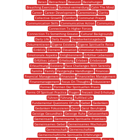
Beten
Betrachten
Bewusst
Beziehungen
Breathing Exercises
Burnout-vermeidung
Calm The Mind
Career
Career Development
Ceremonies
Clarity
Collective Growth
Comfort
Communal Prayer
Communication Skills
Communicative Action
Community
Connection To Higher Forces
Connection To Something Greater
Cultural Backgrounds
Daily Life
Daily Pause
Dankbarkeitstagebuch
Dokumentieren
Eigene Existenz
Eigene Spirituelle Reise
Einblick
Element
Elevation
Emotional Aspects
Emotionale Aspekte
Enlightenment
Erfüllter Lebensstil
Erfülltes Leben
Erhebung
Erleben
Erlebnisse
Erleuchtung
Existenz
Face Challenges With Serenity
Familie
Family
Festgelegte Handlungen
Finances
Financial Management
Finanzen
Finanzielles Management
Finanzmanagement
Focus On Thoughts
Fokussieren
Formen
Formen Der Spirituellen Praxis
Forms Of Spiritual Practice
Fragen
Freizeit Und Erholung
Führen
Führung
Fulfilled Life
Fundamental Questions Of Life
Gebet
Gedanken
Gedanken Fokussieren
Geist
Geist Beruhigen
Geistige Gesundheit
Geistige Ruhe
Gelassenheit
Gemeinsam
Gemeinsame Spirituelle Praktiken
Gemeinsames Gebet
Gemeinsames Wachstum
Gemeinschaft
Gemeinschaften
Gemeinschaftliche Spirituelle Erfahrungen