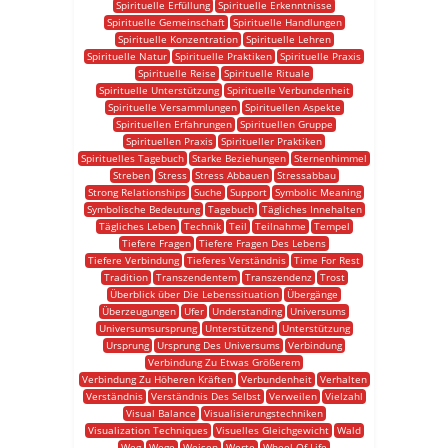
Spirituelle Erfüllung
Spirituelle Erkenntnisse
Spirituelle Gemeinschaft
Spirituelle Handlungen
Spirituelle Konzentration
Spirituelle Lehren
Spirituelle Natur
Spirituelle Praktiken
Spirituelle Praxis
Spirituelle Reise
Spirituelle Rituale
Spirituelle Unterstützung
Spirituelle Verbundenheit
Spirituelle Versammlungen
Spirituellen Aspekte
Spirituellen Erfahrungen
Spirituellen Gruppe
Spirituellen Praxis
Spiritueller Praktiken
Spirituelles Tagebuch
Starke Beziehungen
Sternenhimmel
Streben
Stress
Stress Abbauen
Stressabbau
Strong Relationships
Suche
Support
Symbolic Meaning
Symbolische Bedeutung
Tagebuch
Tägliches Innehalten
Tägliches Leben
Technik
Teil
Teilnahme
Tempel
Tiefere Fragen
Tiefere Fragen Des Lebens
Tiefere Verbindung
Tieferes Verständnis
Time For Rest
Tradition
Transzendentem
Transzendenz
Trost
Überblick über Die Lebenssituation
Übergänge
Überzeugungen
Ufer
Understanding
Universums
Universumsursprung
Unterstützend
Unterstützung
Ursprung
Ursprung Des Universums
Verbindung
Verbindung Zu Etwas Größerem
Verbindung Zu Höheren Kräften
Verbundenheit
Verhalten
Verständnis
Verständnis Des Selbst
Verweilen
Vielzahl
Visual Balance
Visualisierungstechniken
Visualization Techniques
Visuelles Gleichgewicht
Wald
Weg
Wege
Weisen
Werte
Wheel Of Life