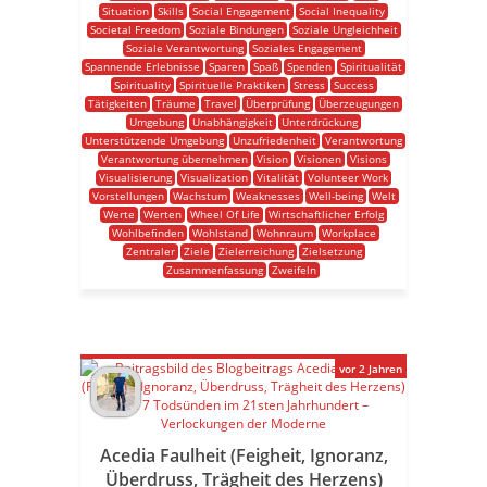
Situation
Skills
Social Engagement
Social Inequality
Societal Freedom
Soziale Bindungen
Soziale Ungleichheit
Soziale Verantwortung
Soziales Engagement
Spannende Erlebnisse
Sparen
Spaß
Spenden
Spiritualität
Spirituality
Spirituelle Praktiken
Stress
Success
Tätigkeiten
Träume
Travel
Überprüfung
Überzeugungen
Umgebung
Unabhängigkeit
Unterdrückung
Unterstützende Umgebung
Unzufriedenheit
Verantwortung
Verantwortung übernehmen
Vision
Visionen
Visions
Visualisierung
Visualization
Vitalität
Volunteer Work
Vorstellungen
Wachstum
Weaknesses
Well-being
Welt
Werte
Werten
Wheel Of Life
Wirtschaftlicher Erfolg
Wohlbefinden
Wohlstand
Wohnraum
Workplace
Zentraler
Ziele
Zielerreichung
Zielsetzung
Zusammenfassung
Zweifeln
vor 2 Jahren
Acedia Faulheit (Feigheit, Ignoranz,
Überdruss, Trägheit des Herzens)