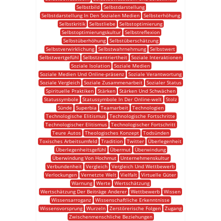
Selbstbild
Selbstdarstellung
Selbstdarstellung In Den Sozialen Medien
Selbsterhöhung
Selbstkritik
Selbstliebe
Selbstoptimierung
Selbstoptimierungskultur
Selbstreflexion
Selbstüberhöhung
Selbstüberschätzung
Selbstverwirklichung
Selbstwahrnehmung
Selbstwert
Selbstwertgefühl
Selbstzentriertheit
Soziale Interaktionen
Soziale Isolation
Soziale Medien
Soziale Medien Und Online-präsenz
Soziale Verantwortung
Soziale Vergleich
Soziale Zusammenarbeit
Sozialer Status
Spirituelle Praktiken
Stärken
Stärken Und Schwächen
Statussymbole
Statussymbole In Der Online-welt
Stolz
Sünde
Superbia
Teamarbeit
Technologien
Technologische Elitismus
Technologische Fortschritte
Technologischer Elitismus
Technologischer Fortschritt
Teure Autos
Theologisches Konzept
Todsünden
Toxisches Arbeitsumfeld
Tradition
Twitter
Überlegenheit
Überlegenheitsgefühl
Übermut
Überwindung
Überwindung Von Hochmut
Unternehmenskultur
Verbundenheit
Vergleich
Vergleich Und Wettbewerb
Verlockungen
Vernetzte Welt
Vielfalt
Virtuelle Güter
Warnung
Werte
Wertschätzung
Wertschätzung Der Beiträge Anderer
Wettbewerb
Wissen
Wissensarroganz
Wissenschaftliche Erkenntnisse
Wissensvorsprung
Wurzeln
Zerstörerische Folgen
Zugang
Zwischenmenschliche Beziehungen