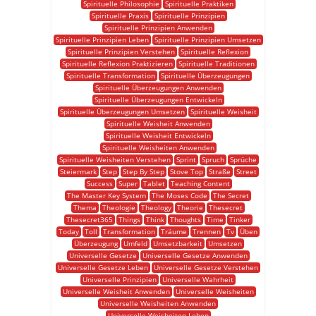
Spirituelle Philosophie
Spirituelle Praktiken
Spirituelle Praxis
Spirituelle Prinzipien
Spirituelle Prinzipien Anwenden
Spirituelle Prinzipien Leben
Spirituelle Prinzipien Umsetzen
Spirituelle Prinzipien Verstehen
Spirituelle Reflexion
Spirituelle Reflexion Praktizieren
Spirituelle Traditionen
Spirituelle Transformation
Spirituelle Überzeugungen
Spirituelle Überzeugungen Anwenden
Spirituelle Überzeugungen Entwickeln
Spirituelle Überzeugungen Umsetzen
Spirituelle Weisheit
Spirituelle Weisheit Anwenden
Spirituelle Weisheit Entwickeln
Spirituelle Weisheiten Anwenden
Spirituelle Weisheiten Verstehen
Sprint
Spruch
Sprüche
Steiermark
Step
Step By Step
Stove Top
Straße
Street
Success
Super
Tablet
Teaching Content
The Master Key System
The Moses Code
The Secret
Thema
Theologie
Theology
Theorie
Thesecret
Thesecret365
Things
Think
Thoughts
Time
Tinker
Today
Toll
Transformation
Träume
Trennen
Tv
Üben
Überzeugung
Umfeld
Umsetzbarkeit
Umsetzen
Universelle Gesetze
Universelle Gesetze Anwenden
Universelle Gesetze Leben
Universelle Gesetze Verstehen
Universelle Prinzipien
Universelle Wahrheit
Universelle Weisheit Anwenden
Universelle Weisheiten
Universelle Weisheiten Anwenden
Universelle Weisheiten Leben