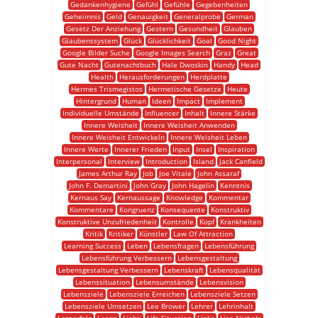
Gedankenhygiene
Gefühl
Gefühle
Gegebenheiten
Geheimnis
Geld
Genauigkeit
Generalprobe
German
Gesetz Der Anziehung
Gestern
Gesundheit
Glauben
Glaubenssystem
Glück
Glücklichkeit
Goal
Good Night
Google Bilder Suche
Google Images Search
Graz
Great
Gute Nacht
Gutenachtbuch
Hale Dwoskin
Handy
Head
Health
Herausforderungen
Herdplatte
Hermes Trismegistos
Hermetische Gesetze
Heute
Hintergrund
Human
Ideen
Impact
Implement
Individuelle Umstände
Influencer
Inhalt
Innere Stärke
Innere Weisheit
Innere Weisheit Anwenden
Innere Weisheit Entwickeln
Innere Weisheit Leben
Innere Werte
Innerer Frieden
Input
Insel
Inspiration
Interpersonal
Interview
Introduction
Island
Jack Canfield
James Arthur Ray
Job
Joe Vitale
John Assaraf
John F. Demartini
John Gray
John Hagelin
Kenntnis
Kernaus Say
Kernaussage
Knowledge
Kommentar
Kommentare
Kongruenz
Konsequente
Konstruktiv
Konstruktive Unzufriedenheit
Kontrolle
Kopf
Krankheiten
Kritik
Kritiker
Künstler
Law Of Attraction
Learning Success
Leben
Lebensfragen
Lebensführung
Lebensführung Verbessern
Lebensgestaltung
Lebensgestaltung Verbessern
Lebenskraft
Lebensqualität
Lebenssituation
Lebensumstände
Lebensvision
Lebensziele
Lebensziele Erreichen
Lebensziele Setzen
Lebensziele Umsetzen
Lee Brower
Lehrer
Lehrinhalt