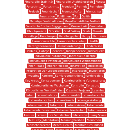
Finanzielle Stabilität
Finanzielle Unabhängigkeit
Fitness
Fortschritt
Fortschritte
Freedom
Freiheit
Freiheiten
Freizeit
Freundschaft
Freundschaften
Friendships
Frustration
Fulfillment
Fun
Gefühl
Geistiges Wohlbefinden
Gesellschaftliche Freiheit
Gesellschaftliches Engagement
Gesundheit
Gewissheit
Gleichgewicht
Glücklich
Goal Setting
Goals
Growth
Grundlage
Handlungen
Handlungsplan
Happy
Harmonie
Harmonious Life
Harmonisches Leben
Health
Herangehensweise
Herausforderungen
Hindernisse
Hobbies
Hobbys
Identität
Independence
Individuelle
Individuelle Autonomie
Individuelle Rechte
Individuelles Potenzial
Individuelles Wohlbefinden
Inner Peace
Innerer Frieden
Innovation
Integration
Integration Der Lebensbereiche
Interessen
Investieren
Investing
Karriere
Karriereentwicklung
Karriereziele
Key Areas
Konsequenzen
Kontinuierliche Verbesserung
Kontinuierliches Wachstum
Kontrolle
Konzepte
Körperliches Wohlbefinden
Kreative Projekte
Learning
Leben
Lebensbalance
Lebensbereich
Lebensbereiche
Lebensbereichen
Lebensfreude
Lebensgestaltung
Lebensqualität
Lebensrad
Lebensvision
Lebensziele
Lebensziele Erreichen
Lebenszufriedenheit
Lebenszweck
Leisure
Lernen
Life Satisfaction
Life Vision
Living Space
Maturity
Meditation
Meinungsfreiheit
Menschen
Menschenrechte
Mental Health
Mentale Gesundheit
Mentale Stärke
Mindfulness
Motivation
Mut