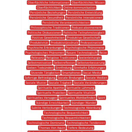
Oberflächliche Informationen
Oberflächliches Wissen
Oberflächlichkeit
Online-kommunikation
Persönliche Beziehungen
Persönliche Entwicklung
Persönliche Gesundheit
Persönliche Interaktionen
Persönliche Verantwortlichkeiten
Philosophische Traditionen
Podcast-abonnement
Politische Diskussionen
Politische Teilnahmslosigkeit
Positive Gewohnheiten
Produktive Gesellschaft
Produktivität
Produktivitätsdruck
Prokrastination
Psychische Erkrankungen
Psychologische Phänomene
Psychologisches Phänomen
Rasant Technologisch
Reize
Relevanz
Religiöse Traditionen
Seelenlethargie
Selbstmotivation
Selbstreflexion
Selbstverbesserung
Sieben Todsünden
Sinnfindung
Sinnhafte Erfahrungen
Sitzende Tätigkeiten
Smartphones
Social Media
Sofortige Befriedigung
Soziale Bindungen
Soziale Medien
Soziale Muster
Soziale Trägheit
Soziale Veränderungen
Spirituelle Apathie
Spirituelle Lähmung
Spirituelle Praktiken
Spirituelle Vitalität
Spirituelles Versagen
Spirituelles Wohlbefinden
Sport
Ständige Erreichbarkeit
Ständiger Wandel
Subtile Verlockungen
Technologische Ablenkung
Technologische Bequemlichkeit
Technologische Bequemlichkeiten
Technologische Dominanz
Technologische Tendenzen
Thomas Von Aquin
Tiefere Bedeutung