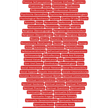
Positive Self-perception
Positiver Einfluss
Praktiken
Praktiziert
Prayer
Prioritäten
Profession
Professional Goals
Professional Growth
Psychische Gesundheit
Psychische Widerstandsfähigkeit
Psychological Resilience
Purpose
Quality Of Life
Quelle
Rahmen
Raum
Recreation
Reflection
Reflexion
Relationships
Relaxation
Religion
Religiös
Religiöse Überzeugungen
Religiösen Gemeinschaften
Religiösen Überzeugungen
Religious
Religious Beliefs
Rituale
Rituals
Romantic Relationships
Romantische Beziehungen
Sacred
Satisfaction
Savings
Schlaf
Scientists
Selbstkenntnis
Selbstreflexion
Selbstverwirklichung
Self-actualization
Self-awareness
Self-knowledge
Self-reflection
Sense And Purpose
Shared Values
Significance
Sinn
Sinn Des Lebens
Sinn Und Zweck
Sinnfindung
Sinnhaftigkeit
Sleep
Social Interaction
Social Network
Social Responsibility
Social Support
Soziale Interaktion
Soziale Unterstützung
Soziales Netzwerk
Spiritual Beliefs
Spiritual Communities
Spiritual Connectedness
Spiritual Experiences
Spiritual Guidance
Spiritual Journey
Spiritual Practice
Spiritual Practices
Spiritual Questions
Spiritualität
Spirituality
Spirituell
Spirituelle Erfahrungen
Spirituelle Fragen
Spirituelle Führung
Spirituelle Gemeinschaften
Spirituelle Praktiken
Spirituelle Praxis
Spirituelle Reise