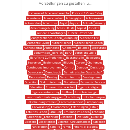
Vorstellungen zu gestalten, u...
Lebensrad & Lebensbereiche
Podcast / Video / Vlog
Abenteuer
Abenteuerlust
Abhängigkeit
Achtsamkeit
Action Plan
Adventure
Angst
Ängsten
Antrieb
Anxiety
Arbeitsumgebung
Areas Of Life
Aspekt
Aspekte
äußere Erwartungen
äußere Umstände
Ausgeglichenes Leben
Ausübung
Authentic Life
Authentic Living
Authentisches
Authentisches Leben
Authentizität
Autonomie
Autonomy
Balance
Bedeutung
Bedürfnisse
Bereich
Beruf
Berufliche Ziele
Berufliche Zufriedenheit
Bestandteile
Bewegung
Bewerten
Beziehungen
Bildung
Career
Challenges
Continuous Improvement
Control
Courage
Decisions
Democracy
Demokratie
Demokratische Gesellschaft
Depression
Destiny
Determination
Development
Direction
Diskriminierung
Donations
Economic Success
Education
Ehrenamtliche Arbeit
Eigenständigkeit
Eigenverantwortung
Einfluss
Einschränkungen
Emotionale Unabhängigkeit
Entfaltung
Entscheidungen
Entscheidungsfreiheit
Entschlossenheit
Entspannung
Entwicklung
Environment
Erfahrungen
Erfolg
Erfülltes Leben
Erfüllung
Erfüllung Im Leben
Erholung
Erlebnisse
Ernährung
Essentiell
Evaluate
Exercise
Existenz
Experiences
External Circumstances
Fähigkeit
Fähigkeiten
Familie
Family
Financial Stability