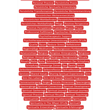
Personal Practice
Persönliche Praxis
Persönliche Spirituelle Entwicklung
Persönliche Transformation
Persönliche Weiterentwicklung
Persönlichen Weiterentwicklung
Persönlichen Wohlbefinden
Persönliches Wachstum
Persönliches Wohlbefinden
Pflege
Positive Perspective
Positive Perspektive
Praktiken
Praxis
Prayer
Professional Fulfillment
Psychisches Wohlbefinden
Psychotherapeutic Support
Psychotherapeutische Unterstützung
Quality Of Life
Quelle
Raum
Reduce Stress
Reflektieren
Regelmäßige Meditation
Reibungsloses Fortbewegen
Relationships
Religion
Religiöse Hintergründe
Religiöser
Religiöser Hintergrund
Religious Backgrounds
Rituale
Rituals
Rolle
Ruhe
Schönheit
Schönheit Der Schöpfung
Schöpfung
Schwierige Zeiten
See
Seele
Selbst
Selbstbewusstsein
Selbstreflexion
Self-reflection
Serenity
Services
Shared Values
Sharing Spiritual Experiences
Sinn
Sinn Des Lebens
Sinn Und Zweck
Smooth Progression
Sonnenuntergang
Sorgen
Soziale Dimension
Spaziergang
Spaziergänge
Spiritual Connection
Spiritual Development
Spiritual Gatherings
Spiritual Journal
Spiritual Journey
Spiritual Practice
Spiritual Rituals
Spiritual Teachings
Spiritualität
Spiritualität Im Lebensrad
Spirituality
Spirituality In The Wheel Of Life
Spirituell
Spirituelle Entwicklung
Spirituelle Erfahrungen