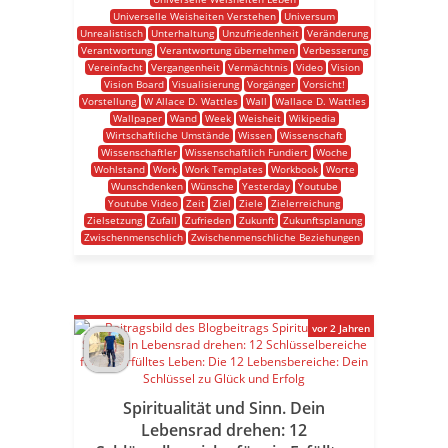
Universelle Weisheiten Verstehen
Universum
Unrealistisch
Unterhaltung
Unzufriedenheit
Veränderung
Verantwortung
Verantwortung übernehmen
Verbesserung
Vereinfacht
Vergangenheit
Vermächtnis
Video
Vision
Vision Board
Visualisierung
Vorgänger
Vorsicht!
Vorstellung
W Allace D. Wattles
Wall
Wallace D. Wattles
Wallpaper
Wand
Week
Weisheit
Wikipedia
Wirtschaftliche Umstände
Wissen
Wissenschaft
Wissenschaftler
Wissenschaftlich Fundiert
Woche
Wohlstand
Work
Work Templates
Workbook
Worte
Wunschdenken
Wünsche
Yesterday
Youtube
Youtube Video
Zeit
Ziel
Ziele
Zielerreichung
Zielsetzung
Zufall
Zufrieden
Zukunft
Zukunftsplanung
Zwischenmenschlich
Zwischenmenschliche Beziehungen
vor 2 Jahren
Spiritualität und Sinn. Dein
Lebensrad drehen: 12