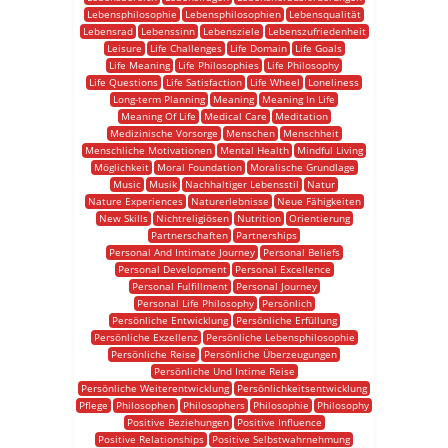
Lebensphilosophie
Lebensphilosophien
Lebensqualität
Lebensrad
Lebenssinn
Lebensziele
Lebenszufriedenheit
Leisure
Life Challenges
Life Domain
Life Goals
Life Meaning
Life Philosophies
Life Philosophy
Life Questions
Life Satisfaction
Life Wheel
Loneliness
Long-term Planning
Meaning
Meaning In Life
Meaning Of Life
Medical Care
Meditation
Medizinische Vorsorge
Menschen
Menschheit
Menschliche Motivationen
Mental Health
Mindful Living
Möglichkeit
Moral Foundation
Moralische Grundlage
Music
Musik
Nachhaltiger Lebensstil
Natur
Nature Experiences
Naturerlebnisse
Neue Fähigkeiten
New Skills
Nichtreligiösen
Nutrition
Orientierung
Partnerschaften
Partnerships
Personal And Intimate Journey
Personal Beliefs
Personal Development
Personal Excellence
Personal Fulfillment
Personal Journey
Personal Life Philosophy
Persönlich
Persönliche Entwicklung
Persönliche Erfüllung
Persönliche Exzellenz
Persönliche Lebensphilosophie
Persönliche Reise
Persönliche Überzeugungen
Persönliche Und Intime Reise
Persönliche Weiterentwicklung
Persönlichkeitsentwicklung
Pflege
Philosophen
Philosophers
Philosophie
Philosophy
Positive Beziehungen
Positive Influence
Positive Relationships
Positive Selbstwahrnehmung