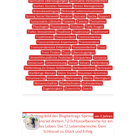
Spirituelle Überzeugungen
Spirituelle Verbundenheit
Starkes Soziales Netzwerk
Stress Management
Stressbewältigung
Stressige Lebenssituationen
Strong Social Network
Struktur
Success
Suche
Support
Sustainable Lifestyle
Talente
Talents
Teilnahme
Theologen
Theologians
Thinkers
Tiefe Fragen
Tiefes Verständnis
Tradition
Traditional
Traditionell
Traditionen
Transcendent
Transcendental
Transcendental Experience
Transzendent
Transzendentale Erfahrung
Transzendenter
Trost
Trost Finden
Trust
Überzeugungen
Umweltfreundliche Praktiken
Uniqueness
Universe
Universum
Unterstützung
Value
Values
Verbindung
Verbindung Zu Etwas Größerem
Verbundenheit
Vertrauen
Vielfältige Weisen
Viktor Frankl
Volunteer Activities
Volunteering
Vorstellung
Well-being
Werte
Wertigkeit
Wissenschaftler
Wohlbefinden
Zufriedenheit
Zugehörigkeit
Zuversicht
Zweck
vor 2 Jahren