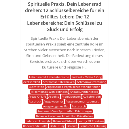
Spirituelle Praxis. Dein Lebensrad
drehen: 12 Schlüsselbereiche für ein
Erfülltes Leben: Die 12
Lebensbereiche: Dein Schlüssel zu
Glück und Erfolg
Spirituelle Praxis Der Lebensbereich der
spirituellen Praxis spielt eine zentrale Rolle im
Streben vieler Menschen nach innerem Frieden,
Sinn und Gelassenheit. Die Bedeutung dieses
Bereichs erstreckt sich über verschiedene
kulturelle und religiöse H...
Lebensrad & Lebensbereiche
Podcast / Video / Vlog
Achtsamkeit
Achtsamkeitstechniken
Achtsamkeitstraining
Aktivitäten
Allgemeines Psychisches Wohlbefinden
Allgemeines Wohlbefinden
Anpassungsfähigkeit
Areas Of Life
Aspekte
Atemübungen
Aufschreiben
Ausdruck
Ausgewogener
Ausgewogener Lebensstil
Ausgewogenes Rad
Austausch
Austausch Von Spirituellen Erfahrungen
Balance Zwischen Arbeit Und Privatleben
Balanced Lifestyle
Balanced Wheel
Beauty Of Creation
Bedeutende Rolle
Bedeutung
Bereich
Berufliche Erfüllung