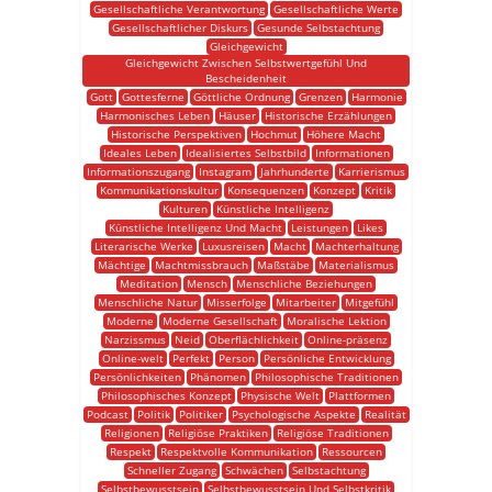
Gesellschaftliche Verantwortung
Gesellschaftliche Werte
Gesellschaftlicher Diskurs
Gesunde Selbstachtung
Gleichgewicht
Gleichgewicht Zwischen Selbstwertgefühl Und
Bescheidenheit
Gott
Gottesferne
Göttliche Ordnung
Grenzen
Harmonie
Harmonisches Leben
Häuser
Historische Erzählungen
Historische Perspektiven
Hochmut
Höhere Macht
Ideales Leben
Idealisiertes Selbstbild
Informationen
Informationszugang
Instagram
Jahrhunderte
Karrierismus
Kommunikationskultur
Konsequenzen
Konzept
Kritik
Kulturen
Künstliche Intelligenz
Künstliche Intelligenz Und Macht
Leistungen
Likes
Literarische Werke
Luxusreisen
Macht
Machterhaltung
Mächtige
Machtmissbrauch
Maßstäbe
Materialismus
Meditation
Mensch
Menschliche Beziehungen
Menschliche Natur
Misserfolge
Mitarbeiter
Mitgefühl
Moderne
Moderne Gesellschaft
Moralische Lektion
Narzissmus
Neid
Oberflächlichkeit
Online-präsenz
Online-welt
Perfekt
Person
Persönliche Entwicklung
Persönlichkeiten
Phänomen
Philosophische Traditionen
Philosophisches Konzept
Physische Welt
Plattformen
Podcast
Politik
Politiker
Psychologische Aspekte
Realität
Religionen
Religiöse Praktiken
Religiöse Traditionen
Respekt
Respektvolle Kommunikation
Ressourcen
Schneller Zugang
Schwächen
Selbstachtung
Selbstbewusstsein
Selbstbewusstsein Und Selbstkritik