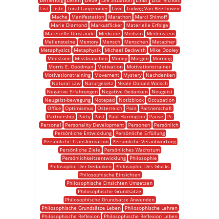
Lernerfolg
Lesen
Liebe
Life Situation
Links
Lisa Nichols
List
Liste
Loral Langemeier
Love
Ludwig Van Beethoven
Mache
Manifestation
Marathon
Marci Shimoff
Marie Diamond
Markusflicker
Materielle Erfolge
Materielle Umstände
Medicine
Medizin
Meilenstein
Meilensteine
Memory
Mensch
Menschen
Metapher
Metaphysics
Metaphysik
Michael Beckwith
Mike Dooley
Milestone
Missbrauchen
Money
Morgen
Morning
Morris E. Goodman
Motivation
Motivationstrainer
Motivationstraining
Movement
Mystery
Nachdenken
Natural Law
Naturgesetz
Neale Donald Walsch
Negative Erfahrungen
Negative Gedanken
Neugeist
Neugeist-bewegung
Notepad
Notizblock
Occupation
Office
Optimismus
Österreich
Pain
Partnerschaft
Partnership
Party
Past
Paul Harrington
Pause
Pc
Personal
Personality Development
Personen
Persönlich
Persönliche Entwicklung
Persönliche Erfüllung
Persönliche Transformation
Persönliche Verantwortung
Persönliche Ziele
Persönliches Wachstum
Persönlichkeitsentwicklung
Philosophie
Philosophie Der Gedanken
Philosophie Des Glücks
Philosophische Einsichten
Philosophische Einsichten Umsetzen
Philosophische Grundsätze
Philosophische Grundsätze Anwenden
Philosophische Grundsätze Leben
Philosophische Lehren
Philosophische Reflexion
Philosophische Reflexion Leben