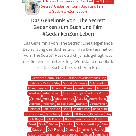
vor 2 Jahren
Das Geheimnis von „The Secret“
Gedanken zum Buch und Film
#GedankenZumLeben
Das Geheimnis von „The Secret“: Eine tiefgehende
Betrachtung des Buches und Films Die Faszination
von „The Secret“ Hast du dich jemals gefragt, was
das Geheimnis hinter Erfolg, Wohlstand und Glück
ist? Das Buch „The Secret“ von Rh...
Gedanken Zum Leben / Persönlichkeitsentwicklung
Podcast / Video / Vlog
Abend
Accuracy
Achtsamkeit
Albert Einstein
Amazon Prime
Angekommen
Antwort
Arbeiten
Arbeitsbuch
Arbeitsvorlagen
Arkana Verlag
Arrived
Artist
Aufgenommen
Austria
Auswirkung
Authors
Autoren
Background
Basteln
Befürworter
Beispiel
Ben Johnson
Beruf
Besitztümer
Bewegung
Bewusstsein
Beziehung
Bilder
Bill Harris
Bisschen
Blog
Bob Doyle
Bob Proctor
Book
Book Launch
Book Tip
Break
Buch
Bücher
Buchtipp
Buchvorstellung
Büro
Caution !
Cell Phone
Chance
Charles F. Haanel
Cheat Day
Christliche Wissenschaft
Coach
Comment