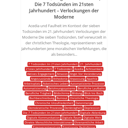
Die 7 Todsünden im 21sten
Jahrhundert – Verlockungen der
Moderne
Acedia und Faulheit im Kontext der sieben
Todsünden im 21. Jahrhundert: Verlockungen der
Moderne Die sieben Todsünden, tief verwurzelt in
der christlichen Theologie, repräsentieren seit
Jahrhunderten jene moralischen Verfehlungen, die
als besonders...
7 Todsünden Im 21sten Jahrhundert
21. Jahrhundert
21stes Jahrhundert
7 Todsünden
Acedia
Achtsamkeit
Aktives Engagement
Amazon
Angst Vor Veränderung
Angstzustände
Anhedonie
Anpassung
Apathie
Arbeitsplatz
Asketisches Leben
Automatisierte Prozesse
Automatisierung
Belohnungssysteme
Berufliche Laufbahn
Berufliche Trägheit
Bildschirme
Bildung
Blick Ins Buch
Buchbeschreibung
Burnout
Christliche Theologie
Chronische Unzufriedenheit
Datenmenge
Demokratische Prozesse
Denkträgheit
Depression
Die 7 Todsünden Im 21sten Jahrhundert
Digitale Ablenkung
Digitale Kommunikation
Digitale Raum
Digitale Welt
Direkte Menschliche Interaktionen
Ehrenamtliche Arbeit
Eigenverantwortung
Emotionale Bedürfnisse