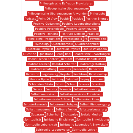
Philosophische Reflexion Praktizieren
Philosophische Überzeugungen
Philosophische Überzeugungen Anwenden
Philosophy
Podcast
Point Of View
Positiv
Positive
Positive Energie
Positive Gedanken
Positive Lebenseinstellung
Positive Psychologie
Positive Schwingungen
Positive Thinking
Positives Denken
Practice
Prime Time Productions
Professionals
Ps
Psychologie
Psychology
Quantenphysik
Quantenphysiker
Quantum Physicist
Quantum Physics
Quelle Wikipedia
Question
Questions
Read
Real
Realistische Erwartungen
Realistischen Kontext
Realität
Realität Beeinflussen
Realität Formen
Realität Schaffen
Realitätsgestaltung
Realitätsschaffung
Realities
Recorded
Reflection
Reflexion
Regelmäßig
Regular
Reichtum
Relationship
Rhonda Byrne
Richtung
Satisfied
Saying
Schmerz
Schönsten Zitate
Schritt
Schuld
Science
Scientist
Second
Security
Sekunde
Selbstbestimmung
Selbstbewusstsein
Selbstbewusstsein Entwickeln
Selbstbewusstsein Stärken
Selbstentwicklung
Selbsterkenntnis
Selbstermächtigung
Selbsthilfe-bewegung
Selbstmanagement
Selbstreflexion
Selbstverbesserung
Separate
Sicherheit
Sichtweise
Soziale Medien
Spiritualität
Spirituelle Einsichten
Spirituelle Entwicklung
Spirituelle Lebenskraft
Spirituelle Lebenskraft Entwickeln
Spirituelle Lebensweise
Spirituelle Lehren