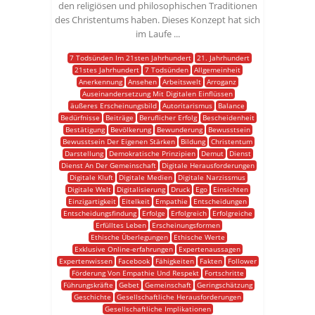
den religiösen und philosophischen Traditionen
des Christentums haben. Dieses Konzept hat sich
im Laufe ...
7 Todsünden Im 21sten Jahrhundert
21. Jahrhundert
21stes Jahrhundert
7 Todsünden
Allgemeinheit
Anerkennung
Ansehen
Arbeitswelt
Arroganz
Auseinandersetzung Mit Digitalen Einflüssen
äußeres Erscheinungsbild
Autoritarismus
Balance
Bedürfnisse
Beiträge
Beruflicher Erfolg
Bescheidenheit
Bestätigung
Bevölkerung
Bewunderung
Bewusstsein
Bewusstsein Der Eigenen Stärken
Bildung
Christentum
Darstellung
Demokratische Prinzipien
Demut
Dienst
Dienst An Der Gemeinschaft
Digitale Herausforderungen
Digitale Kluft
Digitale Medien
Digitale Narzissmus
Digitale Welt
Digitalisierung
Druck
Ego
Einsichten
Einzigartigkeit
Eitelkeit
Empathie
Entscheidungen
Entscheidungsfindung
Erfolge
Erfolgreich
Erfolgreiche
Erfülltes Leben
Erscheinungsformen
Ethische Überlegungen
Ethische Werte
Exklusive Online-erfahrungen
Expertenaussagen
Expertenwissen
Facebook
Fähigkeiten
Fakten
Follower
Förderung Von Empathie Und Respekt
Fortschritte
Führungskräfte
Gebet
Gemeinschaft
Geringschätzung
Geschichte
Gesellschaftliche Herausforderungen
Gesellschaftliche Implikationen