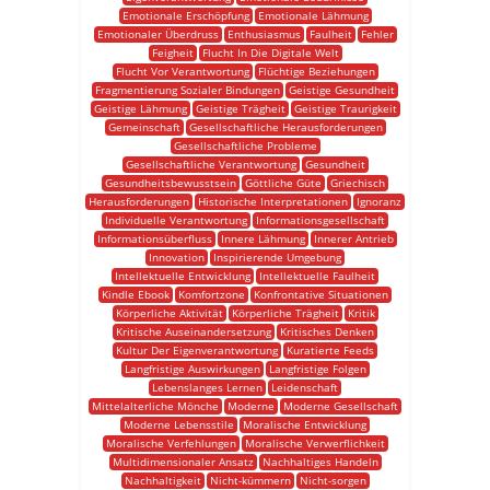
Emotionale Erschöpfung
Emotionale Lähmung
Emotionaler Überdruss
Enthusiasmus
Faulheit
Fehler
Feigheit
Flucht In Die Digitale Welt
Flucht Vor Verantwortung
Flüchtige Beziehungen
Fragmentierung Sozialer Bindungen
Geistige Gesundheit
Geistige Lähmung
Geistige Trägheit
Geistige Traurigkeit
Gemeinschaft
Gesellschaftliche Herausforderungen
Gesellschaftliche Probleme
Gesellschaftliche Verantwortung
Gesundheit
Gesundheitsbewusstsein
Göttliche Güte
Griechisch
Herausforderungen
Historische Interpretationen
Ignoranz
Individuelle Verantwortung
Informationsgesellschaft
Informationsüberfluss
Innere Lähmung
Innerer Antrieb
Innovation
Inspirierende Umgebung
Intellektuelle Entwicklung
Intellektuelle Faulheit
Kindle Ebook
Komfortzone
Konfrontative Situationen
Körperliche Aktivität
Körperliche Trägheit
Kritik
Kritische Auseinandersetzung
Kritisches Denken
Kultur Der Eigenverantwortung
Kuratierte Feeds
Langfristige Auswirkungen
Langfristige Folgen
Lebenslanges Lernen
Leidenschaft
Mittelalterliche Mönche
Moderne
Moderne Gesellschaft
Moderne Lebensstile
Moralische Entwicklung
Moralische Verfehlungen
Moralische Verwerflichkeit
Multidimensionaler Ansatz
Nachhaltiges Handeln
Nachhaltigkeit
Nicht-kümmern
Nicht-sorgen