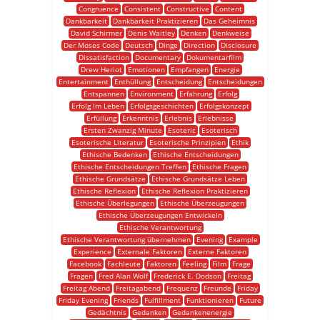
Congruence
Consistent
Constructive
Content
Dankbarkeit
Dankbarkeit Praktizieren
Das Geheimnis
David Schirmer
Denis Waitley
Denken
Denkweise
Der Moses Code
Deutsch
Dinge
Direction
Disclosure
Dissatisfaction
Documentary
Dokumentarfilm
Drew Heriot
Emotionen
Empfangen
Energie
Entertainment
Enthüllung
Entscheidung
Entscheidungen
Entspannen
Environment
Erfahrung
Erfolg
Erfolg Im Leben
Erfolgsgeschichten
Erfolgskonzept
Erfüllung
Erkenntnis
Erlebnis
Erlebnisse
Ersten Zwanzig Minute
Esoteric
Esoterisch
Esoterische Literatur
Esoterische Prinzipien
Ethik
Ethische Bedenken
Ethische Entscheidungen
Ethische Entscheidungen Treffen
Ethische Fragen
Ethische Grundsätze
Ethische Grundsätze Leben
Ethische Reflexion
Ethische Reflexion Praktizieren
Ethische Überlegungen
Ethische Überzeugungen
Ethische Überzeugungen Entwickeln
Ethische Verantwortung
Ethische Verantwortung übernehmen
Evening
Example
Experience
Externale Faktoren
Externe Faktoren
Facebook
Fachleute
Faktoren
Feeling
Film
Frage
Fragen
Fred Alan Wolf
Frederick E. Dodson
Freitag
Freitag Abend
Freitagabend
Frequenz
Freunde
Friday
Friday Evening
Friends
Fulfillment
Funktionieren
Future
Gedächtnis
Gedanken
Gedankenenergie