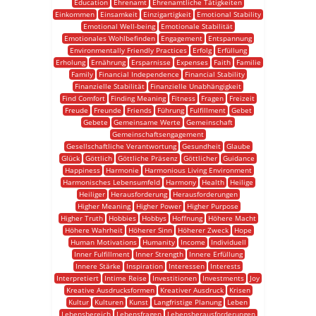
Education
Ehrenamt
Ehrenamtliche Tätigkeiten
Einkommen
Einsamkeit
Einzigartigkeit
Emotional Stability
Emotional Well-being
Emotionale Stabilität
Emotionales Wohlbefinden
Engagement
Entspannung
Environmentally Friendly Practices
Erfolg
Erfüllung
Erholung
Ernährung
Ersparnisse
Expenses
Faith
Familie
Family
Financial Independence
Financial Stability
Finanzielle Stabilität
Finanzielle Unabhängigkeit
Find Comfort
Finding Meaning
Fitness
Fragen
Freizeit
Freude
Freunde
Friends
Führung
Fulfillment
Gebet
Gebete
Gemeinsame Werte
Gemeinschaft
Gemeinschaftsengagement
Gesellschaftliche Verantwortung
Gesundheit
Glaube
Glück
Göttlich
Göttliche Präsenz
Göttlicher
Guidance
Happiness
Harmonie
Harmonious Living Environment
Harmonisches Lebensumfeld
Harmony
Health
Heilige
Heiliger
Herausforderung
Herausforderungen
Higher Meaning
Higher Power
Higher Purpose
Higher Truth
Hobbies
Hobbys
Hoffnung
Höhere Macht
Höhere Wahrheit
Höherer Sinn
Höherer Zweck
Hope
Human Motivations
Humanity
Income
Individuell
Inner Fulfillment
Inner Strength
Innere Erfüllung
Innere Stärke
Inspiration
Interessen
Interests
Interpretiert
Intime Reise
Investitionen
Investments
Joy
Kreative Ausdrucksformen
Kreativer Ausdruck
Krisen
Kultur
Kulturen
Kunst
Langfristige Planung
Leben
Lebensbereich
Lebensfragen
Lebensherausforderungen