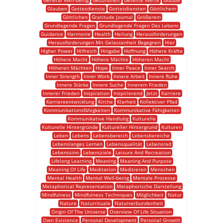
General Well-being
Gesundheit
Geteilte Werte
Glaube
Glauben
Gottesdienste
Gottesdiensten
Göttlichem
Göttlichen
Gratitude Journal
Größerem
Grundlegende Fragen
Grundlegende Fragen Des Lebens
Guidance
Harmonie
Health
Heilung
Herausforderungen
Herausforderungen Mit Gelassenheit Begegnen
Hier
Higher Power
Hilfreich
Hingabe
Hoffnung
Höhere Kräfte
Höhere Macht
Höhere Mächte
Höheren Macht
Höheren Mächten
Hope
Inner Peace
Inner Search
Inner Strength
Inner Work
Innere Arbeit
Innere Ruhe
Innere Stärke
Innere Suche
Innerem Frieden
Innerer Frieden
Inspiration
Inspirierend
Jetzt
Karriere
Karriereentwicklung
Kirche
Klarheit
Kollektiver Pfad
Kommunikationsfähigkeiten
Kommunikative Fähigkeiten
Kommunikative Handlung
Kulturelle
Kulturelle Hintergründe
Kultureller Hintergrund
Kulturen
Leben
Lebens
Lebensbereich
Lebensbereiche
Lebenslanges Lernen
Lebensqualität
Lebensrad
Lebenssinn
Lebensziele
Leisure And Recreation
Lifelong Learning
Meaning
Meaning And Purpose
Meaning Of Life
Meditation
Meditieren
Menschen
Mental Health
Mental Well-being
Mentale Prozesse
Metaphorical Representation
Metaphorische Darstellung
Mindfulness
Mindfulness Techniques
Möglichkeit
Natur
Nature
Naturrituale
Naturverbundenheit
Origin Of The Universe
Overview Of Life Situation
Own Existence
Personal Development
Personal Growth