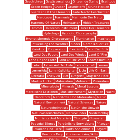
Geschichten
Gewässerschutz
Glitzernde Steine
Gratitude
Green Hedges
Gruben
Grundstoffe
Grüne Hecken
Guardian Of The Elements
Gute Nacht Geschichten
Hardcover
Harmonie
Harmonie Der Natur
Harmony Of Nature
Heimgarten
Hidden Treasures
Himmel
Hölzernes Instrument
Hüter Der Elemente
Hydrologie
Hypnotic Choreography
Hypnotisierende Choreographie
Illumination
Imagination
Influencing The Weather
Kinder
Klarer Blauer See
Kleinkind
Kooperation
Kreativität
Land Der Erde
Land Des Feuers
Land Des Windes
Land Of Fire
Land Of The Earth
Land Of The Wind
Leaves Rustling
Leben
Leben Auf Der Erde
Lebhafte Luft
Lernen
Lernerfolg
Lernmöglichkeiten
Licht
Life On Earth
Literatur
Lively Air
Luft
Luftgeist
Magische Flöte
Markus Flicker
Materialien
Mehrwert
Mineralien
Mineralogie
Minerals
Moral Lessons
Moralische Lektionen
Musikinstrument
Mysterien
Nacht
Nährstoffe
Nährstoffe Und Materialien
Natur
Natural Environment
Natural Sciences
Nature
Naturgeheimnisse
Natürliche Umwelt
Naturwissenschaften
Naturwunder
Niederschlag
Nutrients And Materials
Ökologie
ökosystem
Peaceful Silence
Persönliche Entwicklung
Pflanzen
Pflanzen Und Tiere
Plants And Animals
Playlist
Precious Drop
Problem-solving Skills
Problemlösungsfähigkeiten
Protecting Nature
Pyrotechnik