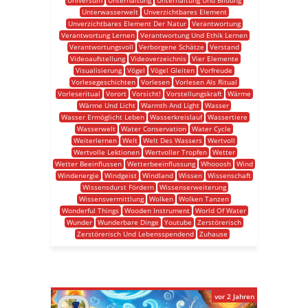
Universum
Unterhaltung
Unterhaltung Und Bildung
Unterwasserwelt
Unverzichtbares Element
Unverzichtbares Element Der Natur
Verantwortung
Verantwortung Lernen
Verantwortung Und Ethik Lernen
Verantwortungsvoll
Verborgene Schätze
Verstand
Videoaufstellung
Videoverzeichnis
Vier Elemente
Visualisierung
Vögel
Vögel Gleiten
Vorfreude
Vorlesegeschichten
Vorlesen
Vorlesen Als Ritual
Vorleseritual
Vorort
Vorsicht!
Vorstellungskraft
Wärme
Wärme Und Licht
Warmth And Light
Wasser
Wasser Ermöglicht Leben
Wasserkreislauf
Wassertiere
Wasserwelt
Water Conservation
Water Cycle
Weiterlernen
Welt
Welt Des Wassers
Wertvoll
Wertvolle Lektionen
Wertvoller Tropfen
Wetter
Wetter Beeinflussen
Wetterbeeinflussung
Whooosh
Wind
Windenergie
Windgeist
Windland
Wissen
Wissenschaft
Wissensdurst Fördern
Wissenserweiterung
Wissensvermittlung
Wolken
Wolken Tanzen
Wonderful Things
Wooden Instrument
World Of Water
Wunder
Wunderbare Dinge
Youtube
Zerstörerisch
Zerstörerisch Und Lebensspendend
Zuhause
vor 2 Jahren