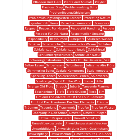
Pflanzen Und Tiere
Plants And Animals
Playlist
Precious Drop
Problem-solving Skills
Problemlösungsfähigkeiten
Problemlösungsfähigkeiten Fördern
Protecting Nature
Pyrotechnik
Reise
Reise Ins Traumland
Resources
Respect
Respect For Nature
Respectful Handling
Respekt
Respekt Für Die Natur
Respektvoller Umgang
Responsibility
Ressourcen
Ruheplatz
Sauberes Wasser
Schätze
Schatzsuche
Schimmerndes Wesen
Schlafen
Schlafenszeit
Schlafenszeitrituale
Schlafritual
Schlummergeschichten
Schutz Der Natur
Schwierige Situationen
Secrets Of The Universe
See
Selber Lesen
Selberlesen
Selbstlesen
Seltsame Alte Flöte
Shimmering Being
Soziale Kompetenz
Sozialkompetenz
Sparkling Stones
Spielerisches Lernen
Spielwaren
Spielzeuge
Spirit Of The Wind
Steine
Stille
Strange Old Flute
Strauch
Suburb
Tanzende Flammen
Taschenbuch
Tiefe
Tiefe Gruben
Tiere
Tim
Tim And The Adventure Of The Four Elements
Tim Und Das Abenteuer Der Vier Elemente
Träume
Träumen
Traumland
Traumwelt
Tropfen
Tropfen Wasser
Übergang In Den Schlaf
Umwelt
Umwelt Pflegen
Umwelt Respektieren
Umwelt Schützen
Umweltbewusstsein
Umweltbewusstsein Wecken
Umweltbildung
Umweltbildung Durch Geschichten
Umweltpflege
Umweltschutz
Umweltschutz Für Kinder