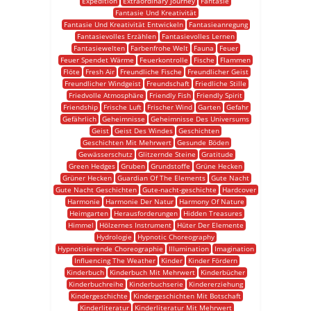
Expedition
Extraordinary Journey
Fantasie
Fantasie Und Kreativität
Fantasie Und Kreativität Entwickeln
Fantasieanregung
Fantasievolles Erzählen
Fantasievolles Lernen
Fantasiewelten
Farbenfrohe Welt
Fauna
Feuer
Feuer Spendet Wärme
Feuerkontrolle
Fische
Flammen
Flöte
Fresh Air
Freundliche Fische
Freundlicher Geist
Freundlicher Windgeist
Freundschaft
Friedliche Stille
Friedvolle Atmosphäre
Friendly Fish
Friendly Spirit
Friendship
Frische Luft
Frischer Wind
Garten
Gefahr
Gefährlich
Geheimnisse
Geheimnisse Des Universums
Geist
Geist Des Windes
Geschichten
Geschichten Mit Mehrwert
Gesunde Böden
Gewässerschutz
Glitzernde Steine
Gratitude
Green Hedges
Gruben
Grundstoffe
Grüne Hecken
Grüner Hecken
Guardian Of The Elements
Gute Nacht
Gute Nacht Geschichten
Gute-nacht-geschichte
Hardcover
Harmonie
Harmonie Der Natur
Harmony Of Nature
Heimgarten
Herausforderungen
Hidden Treasures
Himmel
Hölzernes Instrument
Hüter Der Elemente
Hydrologie
Hypnotic Choreography
Hypnotisierende Choreographie
Illumination
Imagination
Influencing The Weather
Kinder
Kinder Fördern
Kinderbuch
Kinderbuch Mit Mehrwert
Kinderbücher
Kinderbuchreihe
Kinderbuchserie
Kindererziehung
Kindergeschichte
Kindergeschichten Mit Botschaft
Kinderliteratur
Kinderliteratur Mit Mehrwert