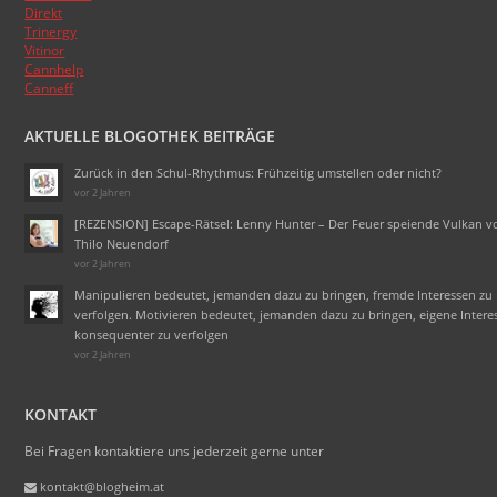
Direkt
Trinergy
Vitinor
Cannhelp
Canneff
AKTUELLE BLOGOTHEK BEITRÄGE
Zurück in den Schul-Rhythmus: Frühzeitig umstellen oder nicht?
vor 2 Jahren
[REZENSION] Escape-Rätsel: Lenny Hunter – Der Feuer speiende Vulkan v
Thilo Neuendorf
vor 2 Jahren
Manipulieren bedeutet, jemanden dazu zu bringen, fremde Interessen zu
verfolgen. Motivieren bedeutet, jemanden dazu zu bringen, eigene Intere
konsequenter zu verfolgen
vor 2 Jahren
KONTAKT
Bei Fragen kontaktiere uns jederzeit gerne unter
kontakt@blogheim.at