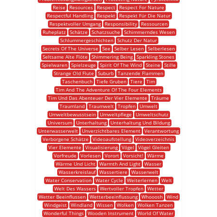
Reise
Resources
Respect
Respect For Nature
Respectful Handling
Respekt
Respekt Für Die Natur
Respektvoller Umgang
Responsibility
Ressourcen
Ruheplatz
Schätze
Schatzsuche
Schimmerndes Wesen
Schlummergeschichten
Schutz Der Natur
Secrets Of The Universe
See
Selber Lesen
Selberlesen
Seltsame Alte Flöte
Shimmering Being
Sparkling Stones
Spielwaren
Spielzeuge
Spirit Of The Wind
Steine
Stille
Strange Old Flute
Suburb
Tanzende Flammen
Taschenbuch
Tiefe Gruben
Tiere
Tim
Tim And The Adventure Of The Four Elements
Tim Und Das Abenteuer Der Vier Elemente
Träume
Traumland
Traumwelt
Tropfen
Umwelt
Umweltbewusstsein
Umweltpflege
Umweltschutz
Universum
Unterhaltung
Unterhaltung Und Bildung
Unterwasserwelt
Unverzichtbares Element
Verantwortung
Verborgene Schätze
Videoaufstellung
Videoverzeichnis
Vier Elemente
Visualisierung
Vögel
Vögel Gleiten
Vorfreude
Vorlesen
Vorort
Vorsicht!
Wärme
Wärme Und Licht
Warmth And Light
Wasser
Wasserkreislauf
Wassertiere
Wasserwelt
Water Conservation
Water Cycle
Weiterlernen
Welt
Welt Des Wassers
Wertvoller Tropfen
Wetter
Wetter Beeinflussen
Wetterbeeinflussung
Whooosh
Wind
Windgeist
Windland
Wissen
Wolken
Wolken Tanzen
Wonderful Things
Wooden Instrument
World Of Water