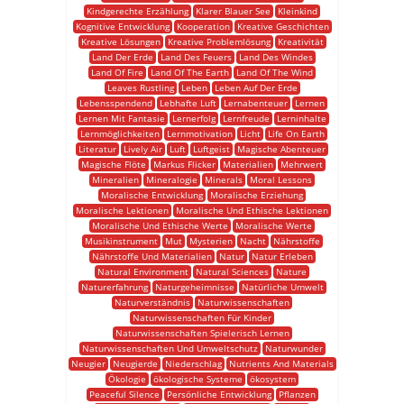
Kindgerechte Erzählung
Klarer Blauer See
Kleinkind
Kognitive Entwicklung
Kooperation
Kreative Geschichten
Kreative Lösungen
Kreative Problemlösung
Kreativität
Land Der Erde
Land Des Feuers
Land Des Windes
Land Of Fire
Land Of The Earth
Land Of The Wind
Leaves Rustling
Leben
Leben Auf Der Erde
Lebensspendend
Lebhafte Luft
Lernabenteuer
Lernen
Lernen Mit Fantasie
Lernerfolg
Lernfreude
Lerninhalte
Lernmöglichkeiten
Lernmotivation
Licht
Life On Earth
Literatur
Lively Air
Luft
Luftgeist
Magische Abenteuer
Magische Flöte
Markus Flicker
Materialien
Mehrwert
Mineralien
Mineralogie
Minerals
Moral Lessons
Moralische Entwicklung
Moralische Erziehung
Moralische Lektionen
Moralische Und Ethische Lektionen
Moralische Und Ethische Werte
Moralische Werte
Musikinstrument
Mut
Mysterien
Nacht
Nährstoffe
Nährstoffe Und Materialien
Natur
Natur Erleben
Natural Environment
Natural Sciences
Nature
Naturerfahrung
Naturgeheimnisse
Natürliche Umwelt
Naturverständnis
Naturwissenschaften
Naturwissenschaften Für Kinder
Naturwissenschaften Spielerisch Lernen
Naturwissenschaften Und Umweltschutz
Naturwunder
Neugier
Neugierde
Niederschlag
Nutrients And Materials
Ökologie
ökologische Systeme
ökosystem
Peaceful Silence
Persönliche Entwicklung
Pflanzen