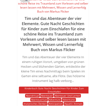
Tim und das Abenteuer der vier
Elemente. Gute Nacht Geschichten
für Kinder zum Einschlafen für eine
schöne Reise ins Traumland zum
Vorlesen und selber lesen lassen mit
Mehrwert, Wissen und Lernerfolg
Buch von Markus Flicker
Tim und das Abenteuer der vier Elemente In
einem ruhigen Vorort, umgeben von grünen
Hecken und blühenden Gärten, entdeckte der
kleine Tim eines Nachmittags beim Spielen im
Garten eine seltsame, alte Flöte. Das hölzerne
Instrument lag halb verborg...
Kinderbuch Gute Nacht Geschichten Für Kinder Zum
Einschlafen
Abendritual
Abenteuer
Abenteuer Und Lernen
Abenteuerlust
Adventure
Adventures
Analytisches Denken
Anticipation
Aquatic Animals