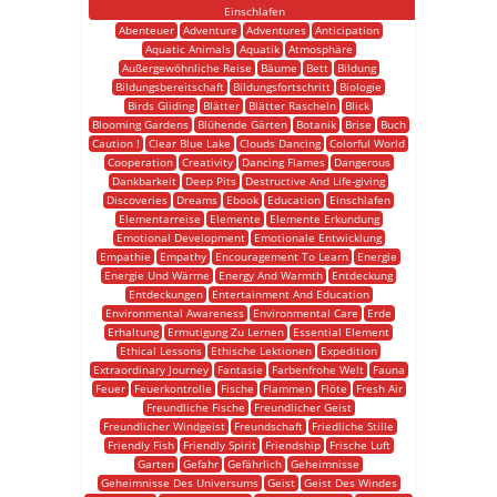
Einschlafen
Abenteuer
Adventure
Adventures
Anticipation
Aquatic Animals
Aquatik
Atmosphäre
Außergewöhnliche Reise
Bäume
Bett
Bildung
Bildungsbereitschaft
Bildungsfortschritt
Biologie
Birds Gliding
Blätter
Blätter Rascheln
Blick
Blooming Gardens
Blühende Gärten
Botanik
Brise
Buch
Caution !
Clear Blue Lake
Clouds Dancing
Colorful World
Cooperation
Creativity
Dancing Flames
Dangerous
Dankbarkeit
Deep Pits
Destructive And Life-giving
Discoveries
Dreams
Ebook
Education
Einschlafen
Elementarreise
Elemente
Elemente Erkundung
Emotional Development
Emotionale Entwicklung
Empathie
Empathy
Encouragement To Learn
Energie
Energie Und Wärme
Energy And Warmth
Entdeckung
Entdeckungen
Entertainment And Education
Environmental Awareness
Environmental Care
Erde
Erhaltung
Ermutigung Zu Lernen
Essential Element
Ethical Lessons
Ethische Lektionen
Expedition
Extraordinary Journey
Fantasie
Farbenfrohe Welt
Fauna
Feuer
Feuerkontrolle
Fische
Flammen
Flöte
Fresh Air
Freundliche Fische
Freundlicher Geist
Freundlicher Windgeist
Freundschaft
Friedliche Stille
Friendly Fish
Friendly Spirit
Friendship
Frische Luft
Garten
Gefahr
Gefährlich
Geheimnisse
Geheimnisse Des Universums
Geist
Geist Des Windes