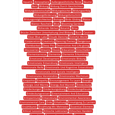
Aquatik
Atmosphäre
Außergewöhnliche Reise
Bäume
Bett
Bildung
Bildung Durch Geschichten
Bildungsbereitschaft
Bildungsbücher
Bildungserfolg
Bildungsförderung
Bildungsfortschritt
Bildungsmöglichkeiten
Biologie
Birds Gliding
Blätter
Blätter Rascheln
Blick
Blooming Gardens
Blühende Gärten
Botanik
Brise
Brücke Zwischen Unterhaltung Und Bildung
Buch
Caution !
Clear Blue Lake
Clouds Dancing
Colorful World
Cooperation
Creativity
Dancing Flames
Dangerous
Dankbarkeit
Deep Pits
Destructive And Life-giving
Discoveries
Dreams
Ebook
Education
Einschlafen
Elementarreise
Elemente
Elemente Erkundung
Emotional Development
Emotionale Bildung
Emotionale Entwicklung
Emotionale Intelligenz
Emotionale Reife
Emotionale Und Kognitive Entwicklung
Emotionale Und Soziale Intelligenz
Emotionales Verständnis
Emotionales Wachstum
Empathie
Empathy
Encouragement To Learn
Energie
Energie Und Wärme
Energy And Warmth
Entdeckung
Entdeckungen
Entdeckungsdrang
Entdeckungsfreude
Entdeckungsreisen
Entertainment And Education
Entspannung
Entwicklung
Environmental Awareness
Environmental Care
Erde
Erhaltung
Ermutigung Zu Lernen
Erzählkunst
Erzählung Mit Mehrwert
Essential Element
Ethical Lessons
Ethische Lektionen
Ethisches Handeln