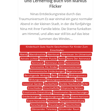
und Lernerfolg Buch von Markus
Flicker
Ninas Entdeckungsreise durch das
Traumuniversum Es war einmal ein ganz normaler
Abend in der kleinen Stadt, in der die fünfjährige
Nina mit ihrer Familie lebte. Die Sterne funkelten
am Himmel, und alles war still bis auf das leise
Summen des Windes....
Kinderbuch Gute Nacht Geschichten Für Kinder Zum
Einschlafen
Abend
Abendroutine
Abenteuer
Abenteuer Im Universum
Astrale Lichter
Astrale Puzzle
Astro
Astro Der Astronaut
Astronaut
Astronaut Astro
Astronomie
Astronomie Für Kinder
Astronomielernen
Astronomische Entdeckungen
Begeisterung
Beruhigende Wirkung
Bett
Bildung
Bildungsanreiz
Bildungsreise
Bildungswertschätzung
Buch
Celestial Garden
Dunkelheit
Dunkle Nachtruhe
Eifer
Einschlafen
Einschlafhilfe
Elliptische Bahnen
Emotionale Entwicklung
Emotionalen Bereicherungen
Entdeckungen
Entdeckungsreise
Erde
Event-horizont
Event-horizonte
Fantasie
Fantasieentwicklung
Forschergeist
Freundschaft
Geschichten
Glänzendes Teleskop
Glitzernder Raum