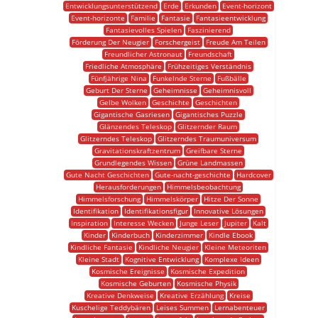
Entwicklungsunterstützend
Erde
Erkunden
Event-horizont
Event-horizonte
Familie
Fantasie
Fantasieentwicklung
Fantasievolles Spielen
Faszinierend
Förderung Der Neugier
Forschergeist
Freude Am Teilen
Freundlicher Astronaut
Freundschaft
Friedliche Atmosphäre
Frühzeitiges Verständnis
Fünfjährige Nina
Funkelnde Sterne
Fußbälle
Geburt Der Sterne
Geheimnisse
Geheimnisvoll
Gelbe Wolken
Geschichte
Geschichten
Gigantische Gasriesen
Gigantisches Puzzle
Glänzendes Teleskop
Glitzernder Raum
Glitzerndes Teleskop
Glitzerndes Traumuniversum
Gravitationskraftzentrum
Greifbare Sterne
Grundlegendes Wissen
Grüne Landmassen
Gute Nacht Geschichten
Gute-nacht-geschichte
Hardcover
Herausforderungen
Himmelsbeobachtung
Himmelsforschung
Himmelskörper
Hitze Der Sonne
Identifikation
Identifikationsfigur
Innovative Lösungen
Inspiration
Interesse Wecken
Junge Leser
Jupiter
Kalt
Kinder
Kinderbuch
Kinderzimmer
Kindle Ebook
Kindliche Fantasie
Kindliche Neugier
Kleine Meteoriten
Kleine Stadt
Kognitive Entwicklung
Komplexe Ideen
Kosmische Ereignisse
Kosmische Expedition
Kosmische Geburten
Kosmische Physik
Kreative Denkweise
Kreative Erzählung
Kreise
Kuschelige Teddybären
Leises Summen
Lernabenteuer