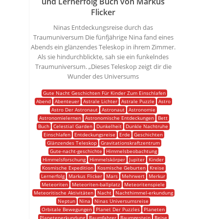
und Lernerfolg Buch von Markus
Flicker
Ninas Entdeckungsreise durch das
Traumuniversum Die fünfjährige Nina fand eines
Abends ein glänzendes Teleskop in ihrem Zimmer.
Als sie hindurchblickte, sah sie ein funkelndes
Traumuniversum. „Dieses Teleskop zeigt dir die
Wunder des Universums
Gute Nacht Geschichten Für Kinder Zum Einschlafen
Abend
Abenteuer
Astrale Lichter
Astrale Puzzle
Astro
Astro Der Astronaut
Astronaut
Astronomie
Astronomielernen
Astronomische Entdeckungen
Bett
Buch
Celestial Garden
Dunkelheit
Dunkle Nachtruhe
Einschlafen
Entdeckungsreise
Erde
Geschichten
Glänzendes Teleskop
Gravitationskraftzentrum
Gute-nacht-geschichte
Himmelsbeobachtung
Himmelsforschung
Himmelskörper
Jupiter
Kinder
Kosmische Expedition
Kosmische Geburten
Kreise
Lernerfolg
Markus Flicker
Mars
Mehrwert
Merkur
Meteoriten
Meteoriten-ballplatz
Meteoritenspiele
Meteoritische Aktivitäten
Nacht
Nachthimmel-erkundung
Neptun
Nina
Ninas Universumsreise
Orbitale Bewegungen
Planet Der Puzzles
Planeten
Planetenerkundung
Raumfahrer
Raumgestein
Reise