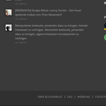
vor 2 Jahren
[REZENSION] Escape-Rätsel: Lenny Hunter – Der Feuer
speiende Vulkan von Thilo Neuendorf
vor 2 Jahren
Manipulieren bedeutet, jemanden dazu zu bringen, fremde
Interessen zu verfolgen. Motivieren bedeutet, jemanden
dazu zu bringen, eigene Interessen konsequenter zu
verfolgen
vor 2 Jahren
ÜBER BLOGHEIM.AT
FAQ
WERBUNG
STATIST