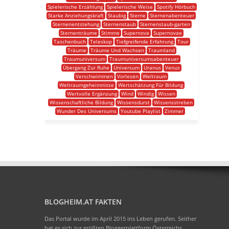
Spielerische Erzählung
Spielerische Weise
Spotify Hörbuch
Starke Anziehungskraft
Staubig
Sterne
Sternenabenteuer
Sternenentstehung
Sternenstaub
Sternenstaub-garten
Sternenträume
Stimme
Supernova
Supernovae
Taschenbuch
Teleskop
Tiefgreifende Erfahrung
Tour
Träume
Träume Und Wachsen
Traumland
Traumuniversum
Traumuniversumsabenteuer
Übergang Zur Ruhe
Universum
Uranus
Venus
Verschwimmen
Vorlesen
Weltraum
Weltraumgeheimnisse
Wertschätzung Für Bildung
Wertvolle Ergänzung
Wind
Windig
Wissen
Wissenschaftliche Bildung
Wissensdurst
Wissensstreben
Wunder Des Universums
Youtube Playlist
Zimmer
BLOGHEIM.AT FAKTEN
Das Portal wurde im April 2015 ins Leben gerufen. Seither
hat es sich zur größten Bloggerplattform Österreichs