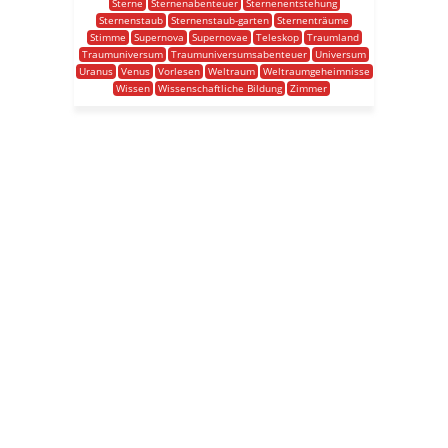
Sterne
Sternenabenteuer
Sternenentstehung
Sternenstaub
Sternenstaub-garten
Sternenträume
Stimme
Supernova
Supernovae
Teleskop
Traumland
Traumuniversum
Traumuniversumsabenteuer
Universum
Uranus
Venus
Vorlesen
Weltraum
Weltraumgeheimnisse
Wissen
Wissenschaftliche Bildung
Zimmer