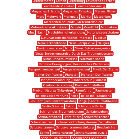
Lernelemente
Lernen
Lernerfolg
Leuchtende Farben
Leuchtende Planeten
Leuchtender Anzug
Magisches Erlebnis
Magisches Teleskop
Markus Flicker
Mars
Mehrwert
Merkmale
Merkur
Meteoriten
Meteoriten-ballplatz
Meteoritenspiele
Meteoritische Aktivitäten
Monde
Mondlicht
Motivation
Mut
Nacht
Nachthimmel-erkundung
Naturwissenschaften
Naturwissenschaftliches Interesse
Neptun
Neue Erkenntnisse
Neue Perspektive
Neugier
Neutronensterne
Nina
Ninas Entdeckungsreise
Ninas Entdeckungsreise Durch Das Traumuniversum
Ninas Universumsreise
Normaler Abend
Orbitale Bewegungen
Persönliches Wachstum
Perspektivenwechsel
Perspektivwechsel
Physik Der Sterne
Planet Der Puzzles
Planeten
Planeten Der Puzzles
Planetenerkundung
Planetentour
Podcast
Positive Darstellung
Positive Einstellung
Problemlösungsfähigkeiten
Raumfahrer
Raumgestein
Reiche Leseerfahrung
Reise
Reise Ins Traumland
Resilienz
Resilienzentwicklung
Ringe
Sanfte Erzählweise
Sanfte Stimme
Saturn
Schillernde Farben
Schillerndes Traumuniversum
Schlafengehen
Schlafverhalten
Schreibtisch
Schwarze Löcher
Schwarzes Loch
Schwarzes Loch-mysterium
Selbstlesen
Selbstvertrauen
Selbstvertrauensstärkung
Singularitäten
Sonne
Sonnensystem
Sonnensystem-puzzle
Soziale Fähigkeiten
Spannendes Abenteuer