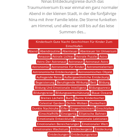
Ninas Entdeckungsreise durch das
Traumuniversum Es war einmal ein ganz normaler
Abend in der kleinen Stadt, in der die fünfjährige
Nina mit ihrer Familie lebte. Die Sterne funkelten
am Himmel, und alles war still bis auf das leise
Summen des...
Kinderbuch Gute Nacht Geschichten Für Kinder Zum
Einschlafen
Abend
Abendroutine
Abenteuer
Abenteuer Im Universum
Amazon
Astrale Lichter
Astrale Puzzle
Astro
Astro Der Astronaut
Astronaut
Astronaut Astro
Astronomie
Astronomie Für Kinder
Astronomielernen
Astronomische Entdeckungen
Astronomisches Objekt
Aufregende Reise
Außergewöhnliche Entdeckung
Begeisterung
Beruhigende Wirkung
Bett
Bildung
Bildung Und Emotionale Intelligenz
Bildungsanreiz
Bildungsreise
Bildungswertschätzung
Blaue Ozeane
Breites Lächeln
Buch
Bunte Kinderbücher
Celestial Garden
Dichte Wolken
Dunkelheit
Dunkle Nachtruhe
Eifer
Eingeschüchtert
Einschlafen
Einschlafhilfe
Einzigartig
Elliptische Bahnen
Emotionale Entwicklung
Emotionale Lektionen
Emotionalen Bereicherungen
Emotionaler Wert
Emotionales Wachstum
Entdeckergeist
Entdeckung
Entdeckungen
Entdeckungsreise