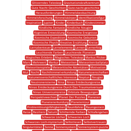
Glitzerndes Teleskop
Gravitationskraftzentrum
Gute Nacht Geschichten
Gute-nacht-geschichte
Herausforderungen
Himmelsbeobachtung
Himmelsforschung
Himmelskörper
Identifikationsfigur
Inspiration
Jupiter
Kinder
Kinderbuch
Kinderzimmer
Kindliche Fantasie
Kindliche Neugier
Kognitive Entwicklung
Kosmische Ereignisse
Kosmische Expedition
Kosmische Geburten
Kosmische Physik
Kreative Erzählung
Kreise
Lernabenteuer
Lernelemente
Lernen
Lernerfolg
Leuchtende Farben
Leuchtende Planeten
Magisches Erlebnis
Magisches Teleskop
Markus Flicker
Mars
Mehrwert
Merkur
Meteoriten
Meteoriten-ballplatz
Meteoritenspiele
Meteoritische Aktivitäten
Motivation
Mut
Nacht
Nachthimmel-erkundung
Naturwissenschaften
Naturwissenschaftliches Interesse
Neptun
Neugier
Neutronensterne
Nina
Ninas Entdeckungsreise
Ninas Entdeckungsreise Durch Das Traumuniversum
Ninas Universumsreise
Orbitale Bewegungen
Perspektivwechsel
Planet Der Puzzles
Planeten
Planetenerkundung
Planetentour
Problemlösungsfähigkeiten
Raumfahrer
Raumgestein
Reise
Resilienz
Saturn
Schillernde Farben
Schlafengehen
Schwarze Löcher
Schwarzes Loch
Schwarzes Loch-mysterium
Selbstlesen
Selbstvertrauen
Singularitäten
Sonne
Sonnensystem
Sonnensystem-puzzle