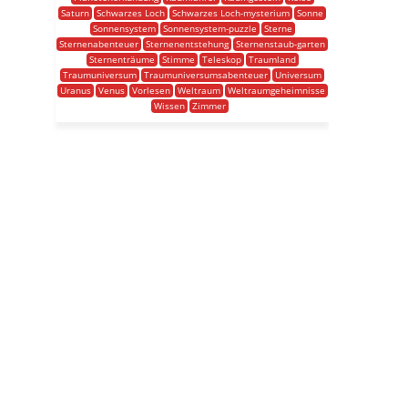
Saturn
Schwarzes Loch
Schwarzes Loch-mysterium
Sonne
Sonnensystem
Sonnensystem-puzzle
Sterne
Sternenabenteuer
Sternenentstehung
Sternenstaub-garten
Sternenträume
Stimme
Teleskop
Traumland
Traumuniversum
Traumuniversumsabenteuer
Universum
Uranus
Venus
Vorlesen
Weltraum
Weltraumgeheimnisse
Wissen
Zimmer