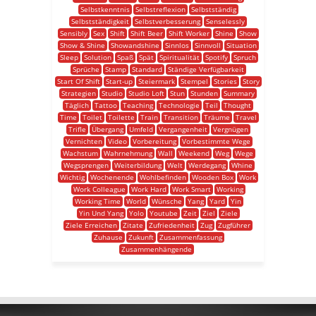
Selbstkenntnis
Selbstreflexion
Selbstständig
Selbstständigkeit
Selbstverbesserung
Senselessly
Sensibly
Sex
Shift
Shift Beer
Shift Worker
Shine
Show
Show & Shine
Showandshine
Sinnlos
Sinnvoll
Situation
Sleep
Solution
Spaß
Spät
Spiritualität
Spotify
Spruch
Sprüche
Stamp
Standard
Ständige Verfügbarkeit
Start Of Shift
Start-up
Steiermark
Stempel
Stories
Story
Strategien
Studio
Studio Loft
Stun
Stunden
Summary
Täglich
Tattoo
Teaching
Technologie
Teil
Thought
Time
Toilet
Toilette
Train
Transition
Träume
Travel
Trifle
Übergang
Umfeld
Vergangenheit
Vergnügen
Vernichten
Video
Vorbereitung
Vorbestimmte Wege
Wachstum
Wahrnehmung
Wall
Weekend
Weg
Wege
Wegsprengen
Weiterbildung
Welt
Werdegang
Whine
Wichtig
Wochenende
Wohlbefinden
Wooden Box
Work
Work Colleague
Work Hard
Work Smart
Working
Working Time
World
Wünsche
Yang
Yard
Yin
Yin Und Yang
Yolo
Youtube
Zeit
Ziel
Ziele
Ziele Erreichen
Zitate
Zufriedenheit
Zug
Zugführer
Zuhause
Zukunft
Zusammenfassung
Zusammenhängende