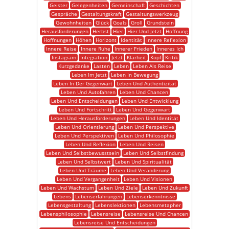
Geister
Gelegenheiten
Gemeinschaft
Geschichten
Gespräche
Gestaltungskraft
Gestaltungswerkzeug
Gewohnheiten
Glück
Goals
Groll
Grundstein
Herausforderungen
Herbst
Hier
Hier Und Jetzt
Hoffnung
Hoffnungen
Höhen
Horizont
Identität
Innere Reflexion
Innere Reise
Innere Ruhe
Innerer Frieden
Inneres Ich
Instagram
Integration
Jetzt
Klarheit
Kopf
Kritik
Kurzgedanke
Lasten
Leben
Leben Als Reise
Leben Im Jetzt
Leben In Bewegung
Leben In Der Gegenwart
Leben Und Authentizität
Leben Und Autofahren
Leben Und Chancen
Leben Und Entscheidungen
Leben Und Entwicklung
Leben Und Fortschritt
Leben Und Gegenwart
Leben Und Herausforderungen
Leben Und Identität
Leben Und Orientierung
Leben Und Perspektive
Leben Und Perspektiven
Leben Und Philosophie
Leben Und Reflexion
Leben Und Reisen
Leben Und Selbstbewusstsein
Leben Und Selbstfindung
Leben Und Selbstwert
Leben Und Spiritualität
Leben Und Träume
Leben Und Veränderung
Leben Und Vergangenheit
Leben Und Visionen
Leben Und Wachstum
Leben Und Ziele
Leben Und Zukunft
Lebens
Lebenserfahrungen
Lebenserkenntnisse
Lebensgestaltung
Lebenslektionen
Lebensmetapher
Lebensphilosophie
Lebensreise
Lebensreise Und Chancen
Lebensreise Und Entscheidungen