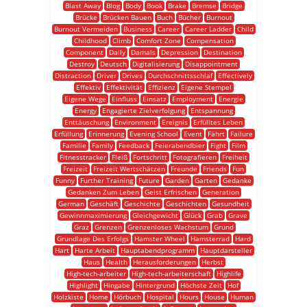
Blast Away
Blog
Body
Book
Brake
Bremse
Bridge
Brücke
Brücken Bauen
Buch
Bücher
Burnout
Burnout Vermeiden
Business
Career
Career Ladder
Child
Childhood
Climb
Comfort Zone
Compensation
Component
Daily
Damals
Depression
Destination
Destroy
Deutsch
Digitalisierung
Disappointment
Distraction
Driver
Drives
Durchschnittsschlaf
Effectively
Effektiv
Effektivität
Effizienz
Eigene Stempel
Eigene Wege
Einfluss
Einsatz
Employment
Energie
Energy
Engagierte Zielverfolgung
Entspannung
Enttäuschung
Environment
Ereignis
Erfülltes Leben
Erfüllung
Erinnerung
Evening School
Event
Fährt
Failure
Familie
Family
Feedback
Feierabendbier
Fight
Film
Fitnesstracker
Fleiß
Fortschritt
Fotografieren
Freiheit
Freizeit
Freizeit Wertschätzen
Freunde
Friends
Fun
Funny
Further Training
Future
Garden
Garten
Gedanke
Gedanken Zum Leben
Geist Erfrischen
Generation
German
Geschäft
Geschichte
Geschichten
Gesundheit
Gewinnmaximierung
Gleichgewicht
Glück
Grab
Grave
Graz
Grenzen
Grenzenloses Wachstum
Grund
Grundlage Des Erfolgs
Hamster Wheel
Hamsterrad
Hard
Hart
Harte Arbeit
Hauptabendprogramm
Hauptdarsteller
Haus
Health
Herausforderungen
Herbst
High-tech-arbeiter
High-tech-arbeiterschaft
Highlife
Highlight
Hingabe
Hintergrund
Höchste Zeit
Hof
Holzkiste
Home
Hörbuch
Hospital
Hours
House
Human