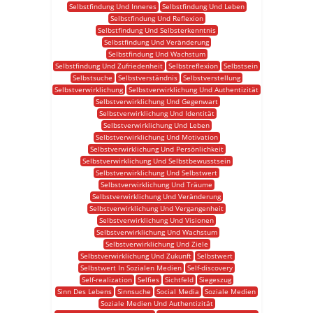
Selbstfindung Und Inneres
Selbstfindung Und Leben
Selbstfindung Und Reflexion
Selbstfindung Und Selbsterkenntnis
Selbstfindung Und Veränderung
Selbstfindung Und Wachstum
Selbstfindung Und Zufriedenheit
Selbstreflexion
Selbstsein
Selbstsuche
Selbstverständnis
Selbstverstellung
Selbstverwirklichung
Selbstverwirklichung Und Authentizität
Selbstverwirklichung Und Gegenwart
Selbstverwirklichung Und Identität
Selbstverwirklichung Und Leben
Selbstverwirklichung Und Motivation
Selbstverwirklichung Und Persönlichkeit
Selbstverwirklichung Und Selbstbewusstsein
Selbstverwirklichung Und Selbstwert
Selbstverwirklichung Und Träume
Selbstverwirklichung Und Veränderung
Selbstverwirklichung Und Vergangenheit
Selbstverwirklichung Und Visionen
Selbstverwirklichung Und Wachstum
Selbstverwirklichung Und Ziele
Selbstverwirklichung Und Zukunft
Selbstwert
Selbstwert In Sozialen Medien
Self-discovery
Self-realization
Selfies
Sichtfeld
Siegeszug
Sinn Des Lebens
Sinnsuche
Social Media
Soziale Medien
Soziale Medien Und Authentizität