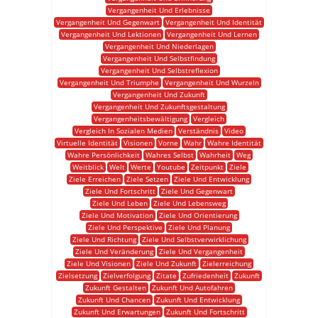
Vergangenheit Und Erlebnisse
Vergangenheit Und Gegenwart
Vergangenheit Und Identität
Vergangenheit Und Lektionen
Vergangenheit Und Lernen
Vergangenheit Und Niederlagen
Vergangenheit Und Selbstfindung
Vergangenheit Und Selbstreflexion
Vergangenheit Und Triumphe
Vergangenheit Und Wurzeln
Vergangenheit Und Zukunft
Vergangenheit Und Zukunftsgestaltung
Vergangenheitsbewältigung
Vergleich
Vergleich In Sozialen Medien
Verständnis
Video
Virtuelle Identität
Visionen
Vorne
Wahr
Wahre Identität
Wahre Persönlichkeit
Wahres Selbst
Wahrheit
Weg
Weitblick
Welt
Werte
Youtube
Zeitpunkt
Ziele
Ziele Erreichen
Ziele Setzen
Ziele Und Entwicklung
Ziele Und Fortschritt
Ziele Und Gegenwart
Ziele Und Leben
Ziele Und Lebensweg
Ziele Und Motivation
Ziele Und Orientierung
Ziele Und Perspektive
Ziele Und Planung
Ziele Und Richtung
Ziele Und Selbstverwirklichung
Ziele Und Veränderung
Ziele Und Vergangenheit
Ziele Und Visionen
Ziele Und Zukunft
Zielerreichung
Zielsetzung
Zielverfolgung
Zitate
Zufriedenheit
Zukunft
Zukunft Gestalten
Zukunft Und Autofahren
Zukunft Und Chancen
Zukunft Und Entwicklung
Zukunft Und Erwartungen
Zukunft Und Fortschritt