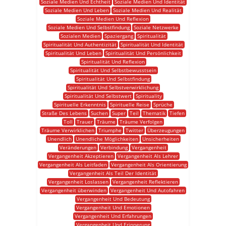
Soziale Medien Und Echtheit
Soziale Medien Und Identität
Soziale Medien Und Leben
Soziale Medien Und Realität
Soziale Medien Und Reflexion
Soziale Medien Und Selbstfindung
Soziale Netzwerke
Sozialen Medien
Spaziergang
Spiritualität
Spiritualität Und Authentizität
Spiritualität Und Identität
Spiritualität Und Leben
Spiritualität Und Persönlichkeit
Spiritualität Und Reflexion
Spiritualität Und Selbstbewusstsein
Spiritualität Und Selbstfindung
Spiritualität Und Selbstverwirklichung
Spiritualität Und Selbstwert
Spirituality
Spirituelle Erkenntnis
Spirituelle Reise
Sprüche
Straße Des Lebens
Suchen
Super
Teil
Thematik
Tiefen
Toll
Trauer
Träume
Träume Verfolgen
Träume Verwirklichen
Triumphe
Twitter
Überzeugungen
Unendlich
Unendliche Möglichkeiten
Unsicherheiten
Veränderungen
Verbindung
Vergangenheit
Vergangenheit Akzeptieren
Vergangenheit Als Lehrer
Vergangenheit Als Leitfaden
Vergangenheit Als Orientierung
Vergangenheit Als Teil Der Identität
Vergangenheit Loslassen
Vergangenheit Reflektieren
Vergangenheit überwinden
Vergangenheit Und Autofahren
Vergangenheit Und Bedeutung
Vergangenheit Und Emotionen
Vergangenheit Und Erfahrungen
Vergangenheit Und Erinnerung