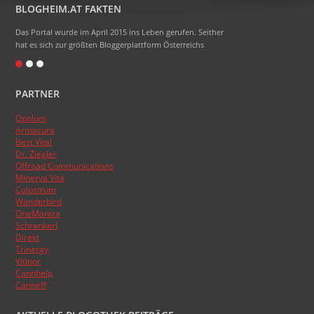
BLOGHEIM.AT FAKTEN
Das Portal wurde im April 2015 ins Leben gerufen. Seither
hat es sich zur größten Bloggerplattform Österreichs
entwickelt.
Eigentlich heißt das Portal Blogheimat - doch alle sagen
PARTNER
nur Blogheim dazu. Die Domainendung .at sollte zum
Namen gehören, das hat aber absolut nicht funktioniert.
Opolum
:)
Armacura
Das Topblogranking wurde im Laufe der Zeit schon
Best Vital
Dr. Ziegler
mehrmals umgestellt, basiert aber nun endlich auf den
Offroad Communications
Besucherzahlen der Blogs.
Minerva Vita
Colostrum
Wanderbird
OneMantra
Schrankerl
Direkt
Trinergy
Vitinor
Cannhelp
Canneff