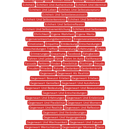
Echtheit
Echtheit Und Authentizität
Echtheit Und Identität
Echtheit Und Leben
Echtheit Und Selbstakzeptanz
Echtheit Und Selbstbewusstsein
Echtheit Und Selbsterkenntnis
Echtheit Und Selbstfindung
Echtheit Und Selbstreflexion
Echtheit Und Selbstverwirklichung
Echtheit Und Selbstwert
Ehrlichkeit
Eigene Wahrheit
Eigene Werte
Eigenverantwortungübernehmen
Eingenverantwortung
Emotionen
Empathie
Entdeckung
Entscheidungen
Entscheidungen Treffen
Entwicklung
Erfahrungen
Erfolg
Erinnerungen
Erwartung
Facebook
Fähigkeiten
Fahren Und Leben
Fährt
Fahrt Im Auto
Failforward
Fassade
Fehlern
Finden
Flexibilität
Flüchtige
Freude
Freuden
Frieden
Future
Gedanken
Gedankenkraft
Gegenwart
Gegenwart Als Realität
Gegenwart Bewusst Erleben
Gegenwart Erleben
Gegenwart Genießen
Gegenwart Und Autofahren
Gegenwart Und Bedeutung
Gegenwart Und Bewusstsein
Gegenwart Und Entscheidungen
Gegenwart Und Erfahrungen
Gegenwart Und Erlebnisse
Gegenwart Und Flexibilität
Gegenwart Und Moment
Gegenwart Und Realität
Gegenwart Und Reflexion
Gegenwart Und Veränderungen
Gegenwart Und Vergangenheit
Gegenwart Und Wachsamkeit
Gegenwart Und Zukunft
Gegenwart Wertschätzen
Gegenwärtiger Moment
Geist