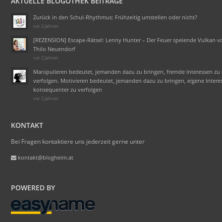
AKTUELLE BLOGOTHEK BEITRÄGE
Zurück in den Schul-Rhythmus: Frühzeitig umstellen oder nicht?
vor 2 Jahren
[REZENSION] Escape-Rätsel: Lenny Hunter – Der Feuer speiende Vulkan v
Thilo Neuendorf
vor 2 Jahren
Manipulieren bedeutet, jemanden dazu zu bringen, fremde Interessen zu
verfolgen. Motivieren bedeutet, jemanden dazu zu bringen, eigene Intere
konsequenter zu verfolgen
vor 2 Jahren
KONTAKT
Bei Fragen kontaktiere uns jederzeit gerne unter
kontakt@blogheim.at
POWERED BY