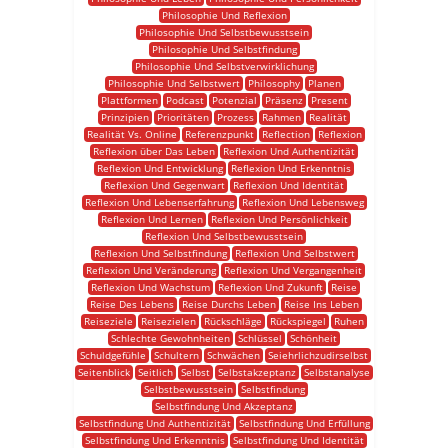
Philosophie Und Reflexion
Philosophie Und Selbstbewusstsein
Philosophie Und Selbstfindung
Philosophie Und Selbstverwirklichung
Philosophie Und Selbstwert
Philosophy
Planen
Plattformen
Podcast
Potenzial
Präsenz
Present
Prinzipien
Prioritäten
Prozess
Rahmen
Realität
Realität Vs. Online
Referenzpunkt
Reflection
Reflexion
Reflexion über Das Leben
Reflexion Und Authentizität
Reflexion Und Entwicklung
Reflexion Und Erkenntnis
Reflexion Und Gegenwart
Reflexion Und Identität
Reflexion Und Lebenserfahrung
Reflexion Und Lebensweg
Reflexion Und Lernen
Reflexion Und Persönlichkeit
Reflexion Und Selbstbewusstsein
Reflexion Und Selbstfindung
Reflexion Und Selbstwert
Reflexion Und Veränderung
Reflexion Und Vergangenheit
Reflexion Und Wachstum
Reflexion Und Zukunft
Reise
Reise Des Lebens
Reise Durchs Leben
Reise Ins Leben
Reiseziele
Reisezielen
Rückschläge
Rückspiegel
Ruhen
Schlechte Gewohnheiten
Schlüssel
Schönheit
Schuldgefühle
Schultern
Schwächen
Seiehrlichzudirselbst
Seitenblick
Seitlich
Selbst
Selbstakzeptanz
Selbstanalyse
Selbstbewusstsein
Selbstfindung
Selbstfindung Und Akzeptanz
Selbstfindung Und Authentizität
Selbstfindung Und Erfüllung
Selbstfindung Und Erkenntnis
Selbstfindung Und Identität