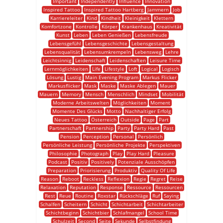
Important
Independently
Influence
Innovation
Inspired Tattoo
Inspired Tattoo Hartberg
Jammern
Job
Karriereleiter
Kind
Kindheit
Kleinigkeit
Klettern
Komfortzone
Kontrolle
Körper
Krankenhaus
Kreativität
Kunst
Leben
Leben Genießen
Lebensfreude
Lebensgefühl
Lebensgeschichte
Lebensgestaltung
Lebensqualität
Lebensumkrempeln
Lebensweg
Lehre
Leichtsinnig
Leidenschaft
Leidenschaften
Leisure Time
Lernmöglichkeiten
Life
Lifestyle
Loft
Logical
Logisch
Lösung
Lustig
Main Evening Program
Markus Flicker
Markusflicker
Mask
Maske
Maske Ablegen
Mauer
Mauern
Memory
Mensch
Menschlich
Mindset
Mobilität
Moderne Arbeitswelten
Möglichkeiten
Moment
Momente Des Glücks
Motto
Nachhaltiger Erfolg
Neues Tattoo
Österreich
Outside
Page
Part
Partnerschaft
Partnership
Party
Party Hard
Past
Pension
Perception
Personal
Persönlich
Persönliche Leistung
Persönliche Projekte
Perspektiven
Philosophie
Photograph
Play
Play Hard
Pleasure
Podcast
Positiv
Positively
Potenziale Ausschöpfen
Preparation
Priorisierung
Produktiv
Quality Of Life
Reason
Reboot
Reckless
Reflexion
Regie
Regret
Reise
Relaxation
Reputation
Response
Ressource
Ressourcen
Rest
Reue
Routine
Roxstar
Rückschläge
Ruf
Saying
Schalfen
Scheitern
Schicht
Schichtarbeit
Schichtarbeiter
Schichtbeginn
Schichtbier
Schlafmangel
School Time
Schulzeit
Second
Seite
Sekunde
Selbstfindung