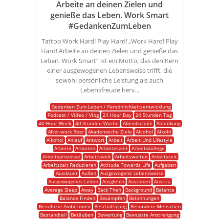
Arbeite an deinen Zielen und
genieße das Leben. Work Smart
#GedankenZumLeben
Tattoo Work Hard! Play Hard! „Work Hard! Play
Hard! Arbeite an deinen Zielen und genieße das
Leben. Work Smart“ ist ein Motto, das den Kern
einer ausgewogenen Lebensweise trifft, die
sowohl persönliche Leistung als auch
Lebensfreude herv...
Gedanken Zum Leben / Persönlichkeitsentwicklung
Podcast / Video / Vlog
24 Hour Day
24 Stunden Tag
40 Hour Week
40 Stunden Woche
Abendschule
Ablenkung
After-work Beer
Akademische Ziele
Alcohol
Alkohl
Alkohol
Anlauf
Antwort
Arbeit
Arbeit Und Lifestyle
Arbeite
Arbeiten
Arbeiteszeit
Arbeitskollege
Arbeitsprozesse
Arbeitswelt
Arbeitswelten
Arbeitszeit
Arbeitszeit Reduzieren
Attitude Towards Life
Aufgaben
Ausdauer
Außen
Ausgewogene Lebensweise
Ausgewogenes Leben
Ausgleich
Ausruhen
Austria
Average Sleep
Away
Back Then
Background
Balance
Balance Finden
Bekämpfen
Belohnungen
Berufliche Ambitionen
Beschäftigung
Besondere Menschen
Bestandteil
Betäuben
Bewertung
Bewusste Anstrengung