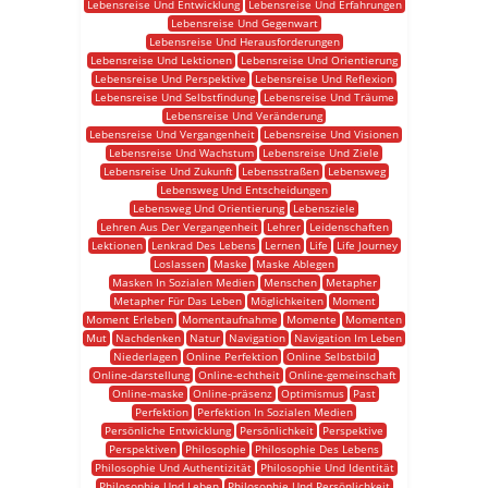
Lebensreise Und Entwicklung
Lebensreise Und Erfahrungen
Lebensreise Und Gegenwart
Lebensreise Und Herausforderungen
Lebensreise Und Lektionen
Lebensreise Und Orientierung
Lebensreise Und Perspektive
Lebensreise Und Reflexion
Lebensreise Und Selbstfindung
Lebensreise Und Träume
Lebensreise Und Veränderung
Lebensreise Und Vergangenheit
Lebensreise Und Visionen
Lebensreise Und Wachstum
Lebensreise Und Ziele
Lebensreise Und Zukunft
Lebensstraßen
Lebensweg
Lebensweg Und Entscheidungen
Lebensweg Und Orientierung
Lebensziele
Lehren Aus Der Vergangenheit
Lehrer
Leidenschaften
Lektionen
Lenkrad Des Lebens
Lernen
Life
Life Journey
Loslassen
Maske
Maske Ablegen
Masken In Sozialen Medien
Menschen
Metapher
Metapher Für Das Leben
Möglichkeiten
Moment
Moment Erleben
Momentaufnahme
Momente
Momenten
Mut
Nachdenken
Natur
Navigation
Navigation Im Leben
Niederlagen
Online Perfektion
Online Selbstbild
Online-darstellung
Online-echtheit
Online-gemeinschaft
Online-maske
Online-präsenz
Optimismus
Past
Perfektion
Perfektion In Sozialen Medien
Persönliche Entwicklung
Persönlichkeit
Perspektive
Perspektiven
Philosophie
Philosophie Des Lebens
Philosophie Und Authentizität
Philosophie Und Identität
Philosophie Und Leben
Philosophie Und Persönlichkeit