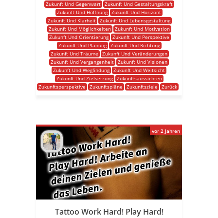
Zukunft Und Gegenwart
Zukunft Und Gestaltungskraft
Zukunft Und Hoffnung
Zukunft Und Horizont
Zukunft Und Klarheit
Zukunft Und Lebensgestaltung
Zukunft Und Möglichkeiten
Zukunft Und Motivation
Zukunft Und Orientierung
Zukunft Und Perspektive
Zukunft Und Planung
Zukunft Und Richtung
Zukunft Und Träume
Zukunft Und Veränderungen
Zukunft Und Vergangenheit
Zukunft Und Visionen
Zukunft Und Wegfindung
Zukunft Und Weitsicht
Zukunft Und Zielsetzung
Zukunftsaussichten
Zukunftsperspektive
Zukunftspläne
Zukunftsziele
Zurück
vor 2 Jahren
Tattoo Work Hard! Play Hard!