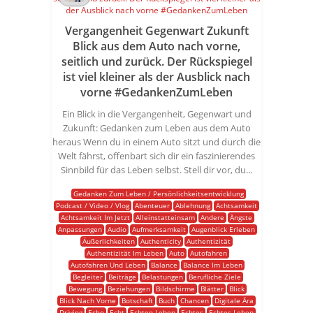
Vergangenheit Gegenwart Zukunft
Blick aus dem Auto nach vorne,
seitlich und zurück. Der Rückspiegel
ist viel kleiner als der Ausblick nach
vorne #GedankenZumLeben
Ein Blick in die Vergangenheit, Gegenwart und
Zukunft: Gedanken zum Leben aus dem Auto
heraus Wenn du in einem Auto sitzt und durch die
Welt fährst, offenbart sich dir ein faszinierendes
Sinnbild für das Leben selbst. Stell dir vor, du...
Gedanken Zum Leben / Persönlichkeitsentwicklung
Podcast / Video / Vlog
Abenteuer
Ablehnung
Achtsamkeit
Achtsamkeit Im Jetzt
Alleinstatteinsam
Andere
Ängste
Anpassungen
Audio
Aufmerksamkeit
Augenblick Erleben
Äußerlichkeiten
Authenticity
Authentizität
Authentizität Im Leben
Auto
Autofahren
Autofahren Und Leben
Balance
Balance Im Leben
Begleiter
Beiträge
Belastungen
Berufliche Ziele
Bewegung
Beziehungen
Bildschirme
Blätter
Blick
Blick Nach Vorne
Botschaft
Buch
Chancen
Digitale Ära
Driving
Echo
Echt
Echten Leben
Echtes
Echtes Leben