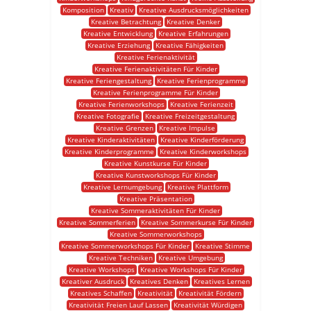
Komposition
Kreativ
Kreative Ausdrucksmöglichkeiten
Kreative Betrachtung
Kreative Denker
Kreative Entwicklung
Kreative Erfahrungen
Kreative Erziehung
Kreative Fähigkeiten
Kreative Ferienaktivität
Kreative Ferienaktivitäten Für Kinder
Kreative Feriengestaltung
Kreative Ferienprogramme
Kreative Ferienprogramme Für Kinder
Kreative Ferienworkshops
Kreative Ferienzeit
Kreative Fotografie
Kreative Freizeitgestaltung
Kreative Grenzen
Kreative Impulse
Kreative Kinderaktivitäten
Kreative Kinderförderung
Kreative Kinderprogramme
Kreative Kinderworkshops
Kreative Kunstkurse Für Kinder
Kreative Kunstworkshops Für Kinder
Kreative Lernumgebung
Kreative Plattform
Kreative Präsentation
Kreative Sommeraktivitäten Für Kinder
Kreative Sommerferien
Kreative Sommerkurse Für Kinder
Kreative Sommerworkshops
Kreative Sommerworkshops Für Kinder
Kreative Stimme
Kreative Techniken
Kreative Umgebung
Kreative Workshops
Kreative Workshops Für Kinder
Kreativer Ausdruck
Kreatives Denken
Kreatives Lernen
Kreatives Schaffen
Kreativität
Kreativität Fördern
Kreativität Freien Lauf Lassen
Kreativität Würdigen