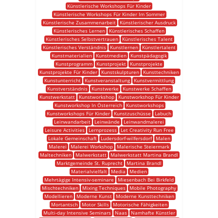
Künstlerische Workshops Für Kinder
Künstlerische Workshops Für Kinder Im Sommer
Künstlerische Zusammenarbeit
Künstlerischer Ausdruck
Künstlerisches Lernen
Künstlerisches Schaffen
Künstlerisches Selbstvertrauen
Künstlerisches Talent
Künstlerisches Verständnis
Kunstlernen
Künstlertalent
Kunstmaterialien
Kunstmedien
Kunstpädagogik
Kunstprogramm
Kunstprojekt
Kunstprojekte
Kunstprojekte Für Kinder
Kunstskulpturen
Kunsttechniken
Kunstunterricht
Kunstveranstaltung
Kunstvermittlung
Kunstverständnis
Kunstwerke
Kunstwerke Schaffen
Kunstwerkstatt
Kunstworkshop
Kunstworkshop Für Kinder
Kunstworkshop In Österreich
Kunstworkshops
Kunstworkshops Für Kinder
Kunstzuschüsse
Labuch
Leinwandarbeit
Leinwände
Leinwandmalerei
Leisure Activities
Lernprozess
Let Creativity Run Free
Lokale Gemeinschaft
Ludersdorf-wilfersdorf
Malen
Malerei
Malerei Workshop
Malerische Steiermark
Maltechniken
Malwerkstatt
Malwerkstatt Martina Brandl
Marktgemeinde St. Ruprecht
Martina Brandl
Materialvielfalt
Media
Medien
Mehrtägige Intensiv-seminare
Miesenbach Bei Birkfeld
Mischtechniken
Mixing Techniques
Mobile Photography
Modellieren
Moderne Kunst
Moderne Kunsttechniken
Mortantsch
Motor Skills
Motorische Fähigkeiten
Multi-day Intensive Seminars
Naas
Namhafte Künstler