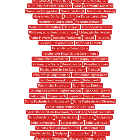
Mortantsch
Motor Skills
Motorische Fähigkeiten
Multi-day Intensive Seminars
Naas
Namhafte Künstler
Narrative Fähigkeiten
Narrative Kunst
Narrative Thinking
Narratives Denken
Natürliche Kunstmaterialien
Natürliche Materialien
Naturmaterialien
Neue Freundschaften
Österreich
Outdoor-aktivitäten
Pädagogische Kunstprogramme
Pädagogischer Ansatz
Paint Flowers
Painting Workshop
Passail
Patience
Personal Development
Personal Growth
Persönliche Entwicklung
Persönliche Entwicklung Durch Kunst
Persönliches Wachstum
Photography Techniques
Picturesque Styria
Pinselstriche
Pinseltechniken
Pischelsdorf In Der Steiermark
Prebuch
Problem-solving Thinking
Problemlösungsdenken
Problemlösungskompetenz
Rabenwald
Räumliche Strukturen
Räumliches Denken
Räumliches Vorstellungsvermögen
Regionale Talente
Rettenegg
Riegersbach
Ruprecht
Sanfte Kunstform
Sankt Kathrein Am Hauenstein
Sankt Kathrein Am Offenegg
Sankt Margarethen An Der Raab
Sankt Ruprecht An Der Raab
Schnitzen
Schnitztechniken
School Assistant
Schulassistenz
Sculpture
Sculptures
Selbstbewusstsein
Selbstreflexion
Selbstvertrauen
Selbstvertrauen Durch Kunst
Self-confidence
Sinabelkirchen
Skulptur
Skulpturarbeit
Skulpturen
Skulpturen Workshop
Skulpturenmodellierung