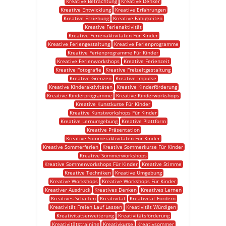
Kreative Betrachtung
Kreative Denker
Kreative Entwicklung
Kreative Erfahrungen
Kreative Erziehung
Kreative Fähigkeiten
Kreative Ferienaktivität
Kreative Ferienaktivitäten Für Kinder
Kreative Feriengestaltung
Kreative Ferienprogramme
Kreative Ferienprogramme Für Kinder
Kreative Ferienworkshops
Kreative Ferienzeit
Kreative Fotografie
Kreative Freizeitgestaltung
Kreative Grenzen
Kreative Impulse
Kreative Kinderaktivitäten
Kreative Kinderförderung
Kreative Kinderprogramme
Kreative Kinderworkshops
Kreative Kunstkurse Für Kinder
Kreative Kunstworkshops Für Kinder
Kreative Lernumgebung
Kreative Plattform
Kreative Präsentation
Kreative Sommeraktivitäten Für Kinder
Kreative Sommerferien
Kreative Sommerkurse Für Kinder
Kreative Sommerworkshops
Kreative Sommerworkshops Für Kinder
Kreative Stimme
Kreative Techniken
Kreative Umgebung
Kreative Workshops
Kreative Workshops Für Kinder
Kreativer Ausdruck
Kreatives Denken
Kreatives Lernen
Kreatives Schaffen
Kreativität
Kreativität Fördern
Kreativität Freien Lauf Lassen
Kreativität Würdigen
Kreativitätserweiterung
Kreativitätsförderung
Kreativitätstraining
Kreativkurse
Kreativsommer