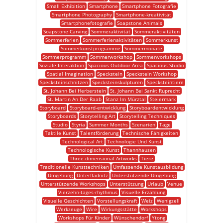
Small Exhibition
Smartphone
Smartphone Fotografie
Smartphone Photography
Smartphone-kreativität
Smartphonefotografie
Soapstone Animals
Soapstone Carving
Sommeraktivität
Sommeraktivitäten
Sommerferien
Sommerferienaktivitäten
Sommerkunst
Sommerkunstprogramme
Sommermonate
Sommerprogramm
Sommerworkshop
Sommerworkshops
Soziale Interaktion
Spacious Outdoor Area
Spacious Studio
Spatial Imagination
Speckstein
Speckstein Workshop
Specksteinschnitzen
Specksteinskulpturen
Specksteintiere
St. Johann Bei Herberstein
St. Johann Bei Sankt Ruprecht
St. Martin An Der Raab
Stanz Im Mürztal
Steiermark
Storyboard
Storyboard-entwicklung
Storyboardentwicklung
Storyboards
Storytelling Art
Storytelling Techniques
Studio
Styria
Summer Months
Szenarien
Tage
Taktile Kunst
Talentförderung
Technische Fähigkeiten
Technological Art
Technologie Und Kunst
Technologische Kunst
Thannhausen
Three-dimensional Artworks
Tiere
Traditionelle Kunsttechniken
Umfassende Kunstausbildung
Umgebung
Unterfladnitz
Unterstützende Umgebung
Unterstützende Workshops
Unterstützung
Urlaub
Venue
Vierzehn-tages-rhythmus
Visuelle Erzählung
Visuelle Geschichten
Vorstellungskraft
Weiz
Wenigzell
Werkzeuge
Wire
Wirkungsstätte
Workshops
Workshops Für Kinder
Wünschendorf
Ytong