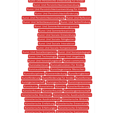
Kunst Und Persönliche Entwicklung Für Kinder
Kunst Und Persönlichkeitsentwicklung
Kunst Und Persönlichkeitsentwicklung Für Kinder
Kunst Und Persönlichkeitsförderung
Kunst Und Persönlichkeitsstärkung
Kunst Und Reflexion
Kunst Und Selbstbewusstsein
Kunst Und Selbstfindung
Kunst Und Sommerferienprogramme
Kunst Und Sommerkreativität
Kunst Und Soziale Entwicklung
Kunst Und Soziale Fähigkeiten
Kunst Und Soziale Interaktion
Kunst Und Soziale Kompetenzen
Kunst Und Sozialkompetenz
Kunst Und Sozialpädagogik
Kunst Und Technologie
Kunst Und Umgebung
Kunst Und Vorstellungskraft
Kunst-community
Kunstabenteuer
Kunstaktivitäten Für Kinder
Kunstausbildung
Kunstbegeisterte Menschen
Kunstdisziplinen
Kunstentdeckung
Kunstfertigkeiten
Kunstförderung
Kunstförderung Für Kinder
Kunstformen
Kunstgemeinschaft
Kunstgeschichte
Kunstimpressionen
Kunstkurse
Kunstlehrer
Künstler
Künstlerförderung
Künstlerfreund
Künstlerfreunde
Künstlergemeinschaft
Künstlerische Abenteuer
Künstlerische Ausdrucksformen
Künstlerische Ausdruckskraft
Künstlerische Bildung
Künstlerische Entfaltung
Künstlerische Entwicklung
Künstlerische Erfahrungen
Künstlerische Erlebnisse
Künstlerische Erziehung
Künstlerische Exploration