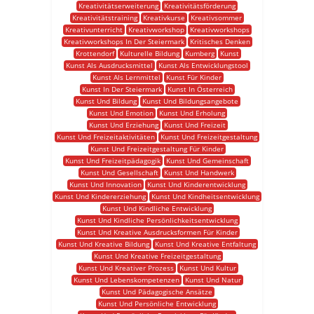
Kreativitätserweiterung
Kreativitätsförderung
Kreativitätstraining
Kreativkurse
Kreativsommer
Kreativunterricht
Kreativworkshop
Kreativworkshops
Kreativworkshops In Der Steiermark
Kritisches Denken
Krottendorf
Kulturelle Bildung
Kumberg
Kunst
Kunst Als Ausdrucksmittel
Kunst Als Entwicklungstool
Kunst Als Lernmittel
Kunst Für Kinder
Kunst In Der Steiermark
Kunst In Österreich
Kunst Und Bildung
Kunst Und Bildungsangebote
Kunst Und Emotion
Kunst Und Erholung
Kunst Und Erziehung
Kunst Und Freizeit
Kunst Und Freizeitaktivitäten
Kunst Und Freizeitgestaltung
Kunst Und Freizeitgestaltung Für Kinder
Kunst Und Freizeitpädagogik
Kunst Und Gemeinschaft
Kunst Und Gesellschaft
Kunst Und Handwerk
Kunst Und Innovation
Kunst Und Kinderentwicklung
Kunst Und Kindererziehung
Kunst Und Kindheitsentwicklung
Kunst Und Kindliche Entwicklung
Kunst Und Kindliche Persönlichkeitsentwicklung
Kunst Und Kreative Ausdrucksformen Für Kinder
Kunst Und Kreative Bildung
Kunst Und Kreative Entfaltung
Kunst Und Kreative Freizeitgestaltung
Kunst Und Kreativer Prozess
Kunst Und Kultur
Kunst Und Lebenskompetenzen
Kunst Und Natur
Kunst Und Pädagogische Ansätze
Kunst Und Persönliche Entwicklung