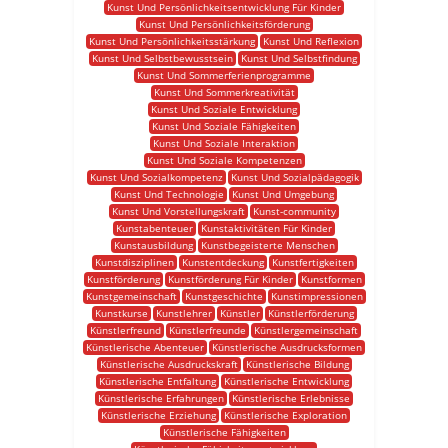
Kunst Und Persönlichkeitsentwicklung Für Kinder
Kunst Und Persönlichkeitsförderung
Kunst Und Persönlichkeitsstärkung
Kunst Und Reflexion
Kunst Und Selbstbewusstsein
Kunst Und Selbstfindung
Kunst Und Sommerferienprogramme
Kunst Und Sommerkreativität
Kunst Und Soziale Entwicklung
Kunst Und Soziale Fähigkeiten
Kunst Und Soziale Interaktion
Kunst Und Soziale Kompetenzen
Kunst Und Sozialkompetenz
Kunst Und Sozialpädagogik
Kunst Und Technologie
Kunst Und Umgebung
Kunst Und Vorstellungskraft
Kunst-community
Kunstabenteuer
Kunstaktivitäten Für Kinder
Kunstausbildung
Kunstbegeisterte Menschen
Kunstdisziplinen
Kunstentdeckung
Kunstfertigkeiten
Kunstförderung
Kunstförderung Für Kinder
Kunstformen
Kunstgemeinschaft
Kunstgeschichte
Kunstimpressionen
Kunstkurse
Kunstlehrer
Künstler
Künstlerförderung
Künstlerfreund
Künstlerfreunde
Künstlergemeinschaft
Künstlerische Abenteuer
Künstlerische Ausdrucksformen
Künstlerische Ausdruckskraft
Künstlerische Bildung
Künstlerische Entfaltung
Künstlerische Entwicklung
Künstlerische Erfahrungen
Künstlerische Erlebnisse
Künstlerische Erziehung
Künstlerische Exploration
Künstlerische Fähigkeiten