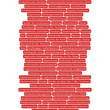
Empathisches Denken
Entdeckung Der Künstlerischen Seite
Erfahrene Künstler
Erholungspausen
Erzählkunst
Erzähltechniken
Experienced Artists
Express Emotions
Expression
Farbexperimente
Farbexpression
Farbkomposition
Farbmischung
Farbtheorie
Fehler Als Lernprozess
Feiertag
Feinmotorik
Ferien
Fischbach
Fladnitz An Der Teichalm
Floing
Fotografie
Fotografische Techniken
Fotokurs
Fototechniken
Framing
Frei
Freie Expression
Freizeitaktivitäten
Gasen
Geduld
Geduld Und Präzision
Gentle Art Form
Geräumiges Atelier
Gersdorf An Der Feistritz
Geschichten Erzählen
Gleisdorf
Graz
Großzügiger Außenbereich
Gutenberg-stenzengreith
Hafning Bei Graz
Handyfotografie
Handyschnitzerei
Haptische Erfahrungen
Hohenau An Der Raab
Ilztal
Impressionen
Impressions
Individual Expression
Individuelle Ausdruckskraft
Individuelle Kreativität
Inspirational Environment
Inspirierende Umgebung
Intensive Lerneinheiten
Intensive Seminars
Intensivseminare
It Specialist
It-spezialist
Junge Künstler
Karikaturisten
Kinder
Kinder Im Alter Von 7 Bis 12 Jahren
Kinder Und Kunst
Kinder-kunstprogramm
Kinderförderung Durch Kunst
Kinderkreativität
Kinderkunst
Kinderkunstprogramm
Kinderkunstprogramm 2024
Kinderkunstveranstaltung
Kinderkurse
Kinderworkshop
Kinderworkshops
Kindgerechte Kunst
Kleine Ausstellung
Komposition
Kreativ
Kreative Ausdrucksmöglichkeiten