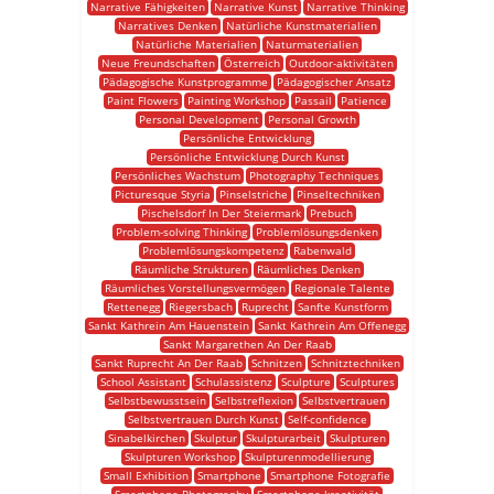
Narrative Fähigkeiten
Narrative Kunst
Narrative Thinking
Narratives Denken
Natürliche Kunstmaterialien
Natürliche Materialien
Naturmaterialien
Neue Freundschaften
Österreich
Outdoor-aktivitäten
Pädagogische Kunstprogramme
Pädagogischer Ansatz
Paint Flowers
Painting Workshop
Passail
Patience
Personal Development
Personal Growth
Persönliche Entwicklung
Persönliche Entwicklung Durch Kunst
Persönliches Wachstum
Photography Techniques
Picturesque Styria
Pinselstriche
Pinseltechniken
Pischelsdorf In Der Steiermark
Prebuch
Problem-solving Thinking
Problemlösungsdenken
Problemlösungskompetenz
Rabenwald
Räumliche Strukturen
Räumliches Denken
Räumliches Vorstellungsvermögen
Regionale Talente
Rettenegg
Riegersbach
Ruprecht
Sanfte Kunstform
Sankt Kathrein Am Hauenstein
Sankt Kathrein Am Offenegg
Sankt Margarethen An Der Raab
Sankt Ruprecht An Der Raab
Schnitzen
Schnitztechniken
School Assistant
Schulassistenz
Sculpture
Sculptures
Selbstbewusstsein
Selbstreflexion
Selbstvertrauen
Selbstvertrauen Durch Kunst
Self-confidence
Sinabelkirchen
Skulptur
Skulpturarbeit
Skulpturen
Skulpturen Workshop
Skulpturenmodellierung
Small Exhibition
Smartphone
Smartphone Fotografie