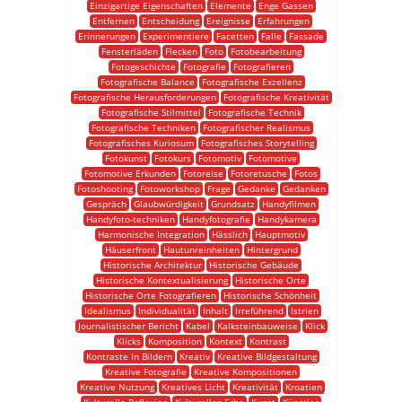
Einzigartige Eigenschaften
Elemente
Enge Gassen
Entfernen
Entscheidung
Ereignisse
Erfahrungen
Erinnerungen
Experimentiere
Facetten
Falle
Fassade
Fensterläden
Flecken
Foto
Fotobearbeitung
Fotogeschichte
Fotografie
Fotografieren
Fotografische Balance
Fotografische Exzellenz
Fotografische Herausforderungen
Fotografische Kreativität
Fotografische Stilmittel
Fotografische Technik
Fotografische Techniken
Fotografischer Realismus
Fotografisches Kuriosum
Fotografisches Storytelling
Fotokunst
Fotokurs
Fotomotiv
Fotomotive
Fotomotive Erkunden
Fotoreise
Fotoretusche
Fotos
Fotoshooting
Fotoworkshop
Frage
Gedanke
Gedanken
Gespräch
Glaubwürdigkeit
Grundsatz
Handyfilmen
Handyfoto-techniken
Handyfotografie
Handykamera
Harmonische Integration
Hässlich
Hauptmotiv
Häuserfront
Hautunreinheiten
Hintergrund
Historische Architektur
Historische Gebäude
Historische Kontextualisierung
Historische Orte
Historische Orte Fotografieren
Historische Schönheit
Idealismus
Individualität
Inhalt
Irreführend
Istrien
Journalistischer Bericht
Kabel
Kalksteinbauweise
Klick
Klicks
Komposition
Kontext
Kontrast
Kontraste In Bildern
Kreativ
Kreative Bildgestaltung
Kreative Fotografie
Kreative Kompositionen
Kreative Nutzung
Kreatives Licht
Kreativität
Kroatien