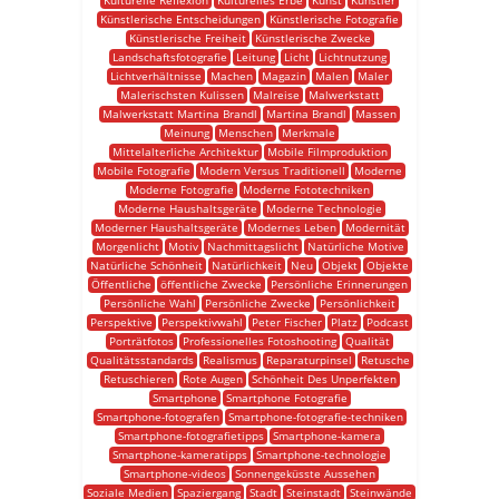
Kulturelle Reflexion
Kulturelles Erbe
Kunst
Künstler
Künstlerische Entscheidungen
Künstlerische Fotografie
Künstlerische Freiheit
Künstlerische Zwecke
Landschaftsfotografie
Leitung
Licht
Lichtnutzung
Lichtverhältnisse
Machen
Magazin
Malen
Maler
Malerischsten Kulissen
Malreise
Malwerkstatt
Malwerkstatt Martina Brandl
Martina Brandl
Massen
Meinung
Menschen
Merkmale
Mittelalterliche Architektur
Mobile Filmproduktion
Mobile Fotografie
Modern Versus Traditionell
Moderne
Moderne Fotografie
Moderne Fototechniken
Moderne Haushaltsgeräte
Moderne Technologie
Moderner Haushaltsgeräte
Modernes Leben
Modernität
Morgenlicht
Motiv
Nachmittagslicht
Natürliche Motive
Natürliche Schönheit
Natürlichkeit
Neu
Objekt
Objekte
Öffentliche
öffentliche Zwecke
Persönliche Erinnerungen
Persönliche Wahl
Persönliche Zwecke
Persönlichkeit
Perspektive
Perspektivwahl
Peter Fischer
Platz
Podcast
Porträtfotos
Professionelles Fotoshooting
Qualität
Qualitätsstandards
Realismus
Reparaturpinsel
Retusche
Retuschieren
Rote Augen
Schönheit Des Unperfekten
Smartphone
Smartphone Fotografie
Smartphone-fotografen
Smartphone-fotografie-techniken
Smartphone-fotografietipps
Smartphone-kamera
Smartphone-kameratipps
Smartphone-technologie
Smartphone-videos
Sonnengeküsste Aussehen
Soziale Medien
Spaziergang
Stadt
Steinstadt
Steinwände