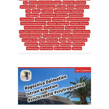
Stil
Stilistische Entscheidungen
Störende Elemente
Stromleitung
Stromleitungen
Symbol
Szene
Täuschend
Teil
Textur
Tradition
Traditionelles Städtchen
Umgebung
Unerwartete Elemente
Unnatürlich
Unpassend
Unrealistisch
Unterwegs
Unvollkommenheit
Unvollkommenheiten
Urbane Fotografie
Urbane Szenen
Verschmelzung
Visuelle Ästhetik
Visuelle Balance
Visuelle Dokumentation
Visuelle Erzählung
Visuelle Kunst
Visuelle Spannung
Visuelle Storys
Visuelle Wahrnehmung
Visueller Stil
Wahl
Wahrheit
Wand
Waschmaschine
Weglassen
Werbekampagne
Werbung
Werkzeug
Workshop
Workshops
Wunderschön
Zwecke
vor 2 Jahren