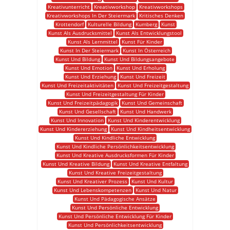
Kreativunterricht
Kreativworkshop
Kreativworkshops
Kreativworkshops In Der Steiermark
Kritisches Denken
Krottendorf
Kulturelle Bildung
Kumberg
Kunst
Kunst Als Ausdrucksmittel
Kunst Als Entwicklungstool
Kunst Als Lernmittel
Kunst Für Kinder
Kunst In Der Steiermark
Kunst In Österreich
Kunst Und Bildung
Kunst Und Bildungsangebote
Kunst Und Emotion
Kunst Und Erholung
Kunst Und Erziehung
Kunst Und Freizeit
Kunst Und Freizeitaktivitäten
Kunst Und Freizeitgestaltung
Kunst Und Freizeitgestaltung Für Kinder
Kunst Und Freizeitpädagogik
Kunst Und Gemeinschaft
Kunst Und Gesellschaft
Kunst Und Handwerk
Kunst Und Innovation
Kunst Und Kinderentwicklung
Kunst Und Kindererziehung
Kunst Und Kindheitsentwicklung
Kunst Und Kindliche Entwicklung
Kunst Und Kindliche Persönlichkeitsentwicklung
Kunst Und Kreative Ausdrucksformen Für Kinder
Kunst Und Kreative Bildung
Kunst Und Kreative Entfaltung
Kunst Und Kreative Freizeitgestaltung
Kunst Und Kreativer Prozess
Kunst Und Kultur
Kunst Und Lebenskompetenzen
Kunst Und Natur
Kunst Und Pädagogische Ansätze
Kunst Und Persönliche Entwicklung
Kunst Und Persönliche Entwicklung Für Kinder
Kunst Und Persönlichkeitsentwicklung