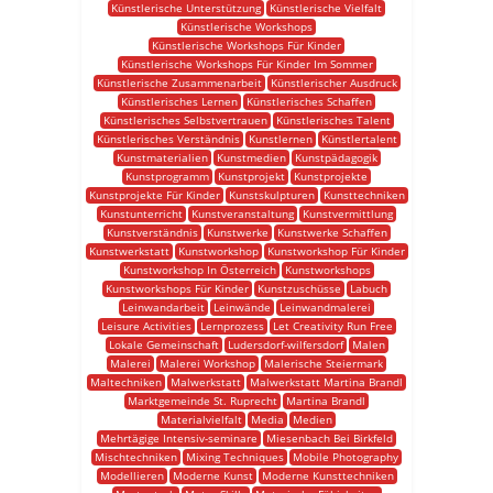
Künstlerische Unterstützung
Künstlerische Vielfalt
Künstlerische Workshops
Künstlerische Workshops Für Kinder
Künstlerische Workshops Für Kinder Im Sommer
Künstlerische Zusammenarbeit
Künstlerischer Ausdruck
Künstlerisches Lernen
Künstlerisches Schaffen
Künstlerisches Selbstvertrauen
Künstlerisches Talent
Künstlerisches Verständnis
Kunstlernen
Künstlertalent
Kunstmaterialien
Kunstmedien
Kunstpädagogik
Kunstprogramm
Kunstprojekt
Kunstprojekte
Kunstprojekte Für Kinder
Kunstskulpturen
Kunsttechniken
Kunstunterricht
Kunstveranstaltung
Kunstvermittlung
Kunstverständnis
Kunstwerke
Kunstwerke Schaffen
Kunstwerkstatt
Kunstworkshop
Kunstworkshop Für Kinder
Kunstworkshop In Österreich
Kunstworkshops
Kunstworkshops Für Kinder
Kunstzuschüsse
Labuch
Leinwandarbeit
Leinwände
Leinwandmalerei
Leisure Activities
Lernprozess
Let Creativity Run Free
Lokale Gemeinschaft
Ludersdorf-wilfersdorf
Malen
Malerei
Malerei Workshop
Malerische Steiermark
Maltechniken
Malwerkstatt
Malwerkstatt Martina Brandl
Marktgemeinde St. Ruprecht
Martina Brandl
Materialvielfalt
Media
Medien
Mehrtägige Intensiv-seminare
Miesenbach Bei Birkfeld
Mischtechniken
Mixing Techniques
Mobile Photography
Modellieren
Moderne Kunst
Moderne Kunsttechniken