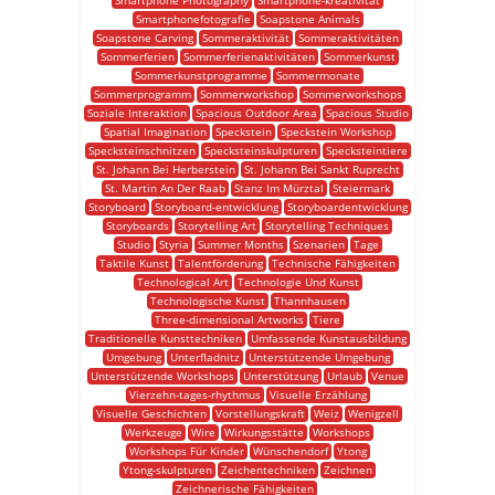
Smartphone Photography
Smartphone-kreativität
Smartphonefotografie
Soapstone Animals
Soapstone Carving
Sommeraktivität
Sommeraktivitäten
Sommerferien
Sommerferienaktivitäten
Sommerkunst
Sommerkunstprogramme
Sommermonate
Sommerprogramm
Sommerworkshop
Sommerworkshops
Soziale Interaktion
Spacious Outdoor Area
Spacious Studio
Spatial Imagination
Speckstein
Speckstein Workshop
Specksteinschnitzen
Specksteinskulpturen
Specksteintiere
St. Johann Bei Herberstein
St. Johann Bei Sankt Ruprecht
St. Martin An Der Raab
Stanz Im Mürztal
Steiermark
Storyboard
Storyboard-entwicklung
Storyboardentwicklung
Storyboards
Storytelling Art
Storytelling Techniques
Studio
Styria
Summer Months
Szenarien
Tage
Taktile Kunst
Talentförderung
Technische Fähigkeiten
Technological Art
Technologie Und Kunst
Technologische Kunst
Thannhausen
Three-dimensional Artworks
Tiere
Traditionelle Kunsttechniken
Umfassende Kunstausbildung
Umgebung
Unterfladnitz
Unterstützende Umgebung
Unterstützende Workshops
Unterstützung
Urlaub
Venue
Vierzehn-tages-rhythmus
Visuelle Erzählung
Visuelle Geschichten
Vorstellungskraft
Weiz
Wenigzell
Werkzeuge
Wire
Wirkungsstätte
Workshops
Workshops Für Kinder
Wünschendorf
Ytong
Ytong-skulpturen
Zeichentechniken
Zeichnen
Zeichnerische Fähigkeiten