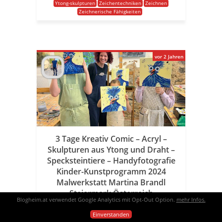
Ytong-skulpturen
Zeichentechniken
Zeichnen
Zeichnerische Fähigkeiten
vor 2 Jahren
3 Tage Kreativ Comic – Acryl –
Skulpturen aus Ytong und Draht –
Specksteintiere – Handyfotografie
Kinder-Kunstprogramm 2024
Malwerkstatt Martina Brandl
Steiermark Österreich
Blogheim.at verwendet Google Analytics mit Opt-Out Option.
mehr Infos.
Comic – Acryl – Skulpturen aus Ytong und Draht –
Einverstanden
Specksteintiere – Handyfotografie Das „3 Tage