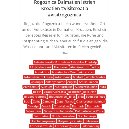
Rogoznica Dalmatien Istrien
Kroatien #visitcroatia
#visitrogoznica
Rogoznica Rogoznica ist ein wunderschöner Ort
an der Adriaküste in Dalmatien, Kroatien. Es ist ein
beliebtes Reiseziel für Touristen, die Ruhe und
Entspannung suchen, aber auch für diejenigen, die
Wassersport und Aktivitäten im Freien genießen
m...
Reisefotografie Fotoreisen Reiseblog Roadtrip
15. Jahrhundert
Abenteuer
Abenteuerlust
Adria
Adriaküste
Adriatisches Meer
Aktivitäten
Aktivitäten Im Freien
Aktivurlaub
Altstadt
Amphitheater
Anfänger
Anfängerkurse
Angeln
Antike Ruinen
Architektur
Ausflüge
Ausflugsziele
Aussichtspunkte
Auto
Beach
Beautifulcroatia
Besucher
Bike Path
Bildbearbeitung
Bildungsreise
Blick
Blog
Bootsausflüge
Buch
Cafés
Camping
Cape Planka
Charterunternehmen
Citytrips
Croatia
Croatialove
Dalmatia
Dalmatien
Dalmatiens
Dalmatinische Inseln
Dalmatinische Küste
Destination
Diokletian-palast
Drachenauge
Drachenaugensee
Dragon Eyes Lake
Dubrovnik
Entdeckerfreude
Entdeckungsreise
Entspannung