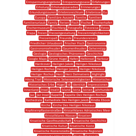
Entspannungsangebote
Entspannungsoase
Erfahrungen
Erholung
Erholungsparadies
Erinnerungen
Erkundungstouren
Erlebnisreichtum
Erlebnisse
Eu
Europa
Familiäre Auszeit
Familie
Familien
Familienurlaub
Family
Ferien
Fisch
Fischer
Fischerhafen
Fischermuseum
Fischfang
Fotografie
Fotoreise
Fotos
Frapa
Freien
Freizeitgestaltung
Freizeitmöglichkeiten
Freizeitspaß
Freunde
Freundesreisen
Friedlicher Urlaubsort
Frischer Fisch
Gastronomie
Gastronomiefreuden
Gaumenfreuden
Geheimtipp
Geologie
Geologisches Phänomen
Geschichte
Google Maps
Grüne Hügel
Hafen
Halbinsel
Harbour
Hardcover
Heiligen Jakob
Heiligen Nikolaus
Heiligen Rochus
Heiliger Jakob
Heiliger Nikolaus
Heiliger Rochus
Herz
Herz Dalmatiens
Highlight
Hiking Trail
Historische Sehenswürdigkeiten
Historisches
Historisches Erbe
Hügel
Id
Identität
Impressionen
Innenland
Insel
Inseln
Island
Istria
Istrien
Jahrhundert
Jaz
Jaz Insel
Kapelle
Kapelle Des Heiligen Rochus
Kathedrale
Kathedrale Des Heiligen Jakob
Kindle Ebook
Kirche
Kirche Des Heiligen Nikolaus
Kopfsteinpflasterstraßen
Kristallklares Adriatisches Meer
Kristallklares Wasser
Kroatien
Kroatische Gastfreundschaft
Kroatische Geschichte
Kroatische Kultur
Kroatische Küste
Kroatische Küstenstädte
Kroatische Regionen