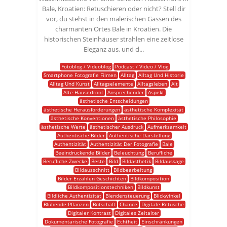
Bale, Kroatien: Retuschieren oder nicht? Stell dir
vor, du stehst in den malerischen Gassen des
charmanten Ortes Bale in Kroatien. Die
historischen Steinhäuser strahlen eine zeitlose
Eleganz aus, und d...
Fotoblog / Videoblog
Podcast / Video / Vlog
Smartphone Fotografie Filmen
Alltag
Alltag Und Historie
Alltag Und Kunst
Alltagselemente
Alltagsleben
Alt
Alte Häuserfront
Ansprechender
Aspekt
ästhetische Entscheidungen
ästhetische Herausforderungen
ästhetische Komplexität
ästhetische Konventionen
ästhetische Philosophie
ästhetische Werte
ästhetischer Ausdruck
Aufmerksamkeit
Authentische Bilder
Authentische Darstellung
Authentizität
Authentizität Der Fotografie
Bale
Beeindruckende Bilder
Beleuchtung
Berufliche
Berufliche Zwecke
Beste
Bild
Bildästhetik
Bildaussage
Bildausschnitt
Bildbearbeitung
Bilder Erzählen Geschichten
Bildkomposition
Bildkompositionstechniken
Bildkunst
Bildliche Authentizität
Blendensteuerung
Blickwinkel
Blühende Pflanzen
Botschaft
Chance
Digitale Retusche
Digitaler Kontrast
Digitales Zeitalter
Dokumentarische Fotografie
Echtheit
Einschränkungen