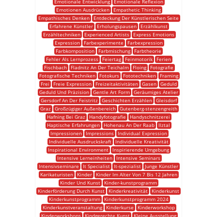
Emotionale Entwicklung
Emotionale Reflexion
Emotionen Ausdrücken
Empathetic Thinking
Empathisches Denken
Entdeckung Der Künstlerischen Seite
Erfahrene Künstler
Erholungspausen
Erzählkunst
Erzähltechniken
Experienced Artists
Express Emotions
Expression
Farbexperimente
Farbexpression
Farbkomposition
Farbmischung
Farbtheorie
Fehler Als Lernprozess
Feiertag
Feinmotorik
Ferien
Fischbach
Fladnitz An Der Teichalm
Floing
Fotografie
Fotografische Techniken
Fotokurs
Fototechniken
Framing
Frei
Freie Expression
Freizeitaktivitäten
Gasen
Geduld
Geduld Und Präzision
Gentle Art Form
Geräumiges Atelier
Gersdorf An Der Feistritz
Geschichten Erzählen
Gleisdorf
Graz
Großzügiger Außenbereich
Gutenberg-stenzengreith
Hafning Bei Graz
Handyfotografie
Handyschnitzerei
Haptische Erfahrungen
Hohenau An Der Raab
Ilztal
Impressionen
Impressions
Individual Expression
Individuelle Ausdruckskraft
Individuelle Kreativität
Inspirational Environment
Inspirierende Umgebung
Intensive Lerneinheiten
Intensive Seminars
Intensivseminare
It Specialist
It-spezialist
Junge Künstler
Karikaturisten
Kinder
Kinder Im Alter Von 7 Bis 12 Jahren
Kinder Und Kunst
Kinder-kunstprogramm
Kinderförderung Durch Kunst
Kinderkreativität
Kinderkunst
Kinderkunstprogramm
Kinderkunstprogramm 2024
Kinderkunstveranstaltung
Kinderkurse
Kinderworkshop
Kinderworkshops
Kindgerechte Kunst
Kleine Ausstellung