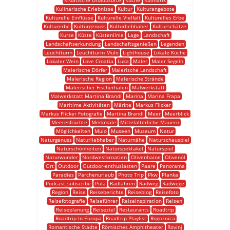
Kroatische Urlaubsorte
Küche
Kulinarik
Kulinarische Erlebnisse
Kultur
Kulturangebote
Kulturelle Einflüsse
Kulturelle Vielfalt
Kulturelles Erbe
Kulturerbe
Kulturgenuss
Kulturliebhaber
Kulturschätze
Kurse
Küste
Küstenlinie
Lage
Landschaft
Landschaftserkundung
Landschaftsgenießen
Legenden
Leuchtturm
Leuchtturm Mulo
Lighthouse
Lokale Küche
Lokaler Wein
Love Croatia
Luka
Maler
Maler Segeln
Malerische Dörfer
Malerische Landschaft
Malerische Region
Malerische Strände
Malerischer Fischerhafen
Malwerkstatt
Malwerkstatt Martina Brandl
Marina
Marina Frapa
Maritime Aktivitäten
Märkte
Markus Flicker
Markus Flicker Fotografie
Martina Brandl
Meer
Meerblick
Meeresfrüchte
Merkmale
Mittelalterliche Mauern
Möglichkeiten
Mulo
Museen
Museum
Natur
Naturgenuss
Naturliebhaber
Naturnähe
Naturschauspiel
Naturschönheiten
Naturspektakel
Naturspiel
Naturwunder
Nordwestkroatien
Olivenhaine
Olivenöl
Ort
Outdoor
Outdoor-enthusiasten
Paare
Panorama
Paradies
Pärchenurlaub
Photo Trip
Pkw
Planka
Podcast_subscribe
Pula
Radfahren
Radweg
Radwege
Region
Reise
Reiseberichte
Reiseblog
Reisefoto
Reisefotografie
Reiseführer
Reiseinspiration
Reisen
Reiseplanung
Reiseziel
Restaurants
Roadtrip
Roadtrip In Europa
Roadtrip Playlist
Rogoznica
Romantische Städte
Römisches Amphitheater
Rovinj