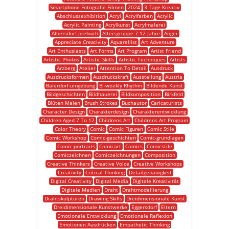
Smartphone Fotografie Filmen
2024
3 Tage Kreativ
Abschlussexhibition
Acryl
Acrylfarben
Acrylic
Acrylic Painting
Acrylkunst
Acrylmalerei
Albersdorf-prebuch
Altersgruppe 7-12 Jahre
Anger
Appreciate Creativity
Aquarellist
Art Adventure
Art Enthusiasts
Art Forms
Art Program
Artist Friend
Artistic Photos
Artistic Skills
Artistic Techniques
Artists
Arzberg
Atelier
Attention To Detail
Ausdruck
Ausdrucksformen
Ausdruckskraft
Ausstellung
Austria
Baierdorf-umgebung
Bi-weekly Rhythm
Bildende Kunst
Bildgeschichten
Bildhauerei
Bildkomposition
Birkfeld
Blüten Malen
Brush Strokes
Buchautor
Caricaturists
Character Design
Charakterdesign
Charakterentwicklung
Children Aged 7 To 12
Childrens Art
Childrens Art Program
Color Theory
Comic
Comic Figuren
Comic Stile
Comic Workshop
Comic-geschichten
Comic-grundlagen
Comic-portraits
Comicart
Comics
Comicstile
Comiczeichnen
Comiczeichnungen
Composition
Creative Thinkers
Creative Voice
Creative Workshops
Creativity
Critical Thinking
Detailgenauigkeit
Digital Creativity
Digital Media
Digitale Kreativität
Digitale Medien
Draht
Drahtmodellierung
Drahtskulpturen
Drawing Skills
Dreidimensionale Kunst
Dreidimensionale Kunstwerke
Eggersdorf
Eltern
Emotionale Entwicklung
Emotionale Reflexion
Emotionen Ausdrücken
Empathetic Thinking