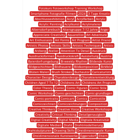
Fotokurs Fotoworkshop Training Workshop
Smartphone Fotografie Filmen
2024
3 Tage Kreativ
Abschlussexhibition
Acryl
Acrylfarben
Acrylic
Acrylic Painting
Acrylkunst
Acrylmalerei
Albersdorf-prebuch
Altersgruppe 7-12 Jahre
Anger
Appreciate Creativity
Aquarellist
Art Adventure
Art Enthusiasts
Art Forms
Art Program
Artist Friend
Artistic Photos
Artistic Skills
Artistic Techniques
Artists
Arzberg
Atelier
Attention To Detail
Ausdruck
Ausdrucksformen
Ausdruckskraft
Ausstellung
Austria
Baierdorf-umgebung
Bi-weekly Rhythm
Bildende Kunst
Bildgeschichten
Bildhauerei
Bildkomposition
Birkfeld
Blüten Malen
Brush Strokes
Buchautor
Caricaturists
Character Design
Charakterdesign
Charakterentwicklung
Children Aged 7 To 12
Childrens Art
Childrens Art Program
Color Theory
Comic
Comic Figuren
Comic Stile
Comic Workshop
Comic-geschichten
Comic-grundlagen
Comic-portraits
Comicart
Comics
Comicstile
Comiczeichnen
Comiczeichnungen
Composition
Creative Thinkers
Creative Voice
Creative Workshops
Creativity
Critical Thinking
Detailgenauigkeit
Digital Creativity
Digital Media
Digitale Kreativität
Digitale Medien
Draht
Drahtmodellierung
Drahtskulpturen
Drawing Skills
Dreidimensionale Kunst
Dreidimensionale Kunstwerke
Eggersdorf
Eltern