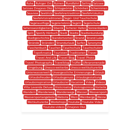
Ruhe
Ruhiger Ort
Ruinen
Rundfahrt
Sailing
Salzsee
Salzsee Zmajevo Oko
Schlagwörter
Schönheit
Schwimmen
Seaview
Seeblick
Seefahrertradition
Seefahrtskultur
Seefahrtstraditionen
Segel- Und Tauchschule
Segelausflüge
Segelerlebnis
Segeln
Segelschule
Sehenswürdigkeiten
Sibenik
Sicherer Hafen
Sonnenbaden
Split
Spotify Hörbuch
Stadt
Städte
Stadterkundung
Stadtgeschichte
Standortvorteil
Strand
Strand Luka
Strände
Stränden
Strandurlaub
Surfen
Synonyme
Taschenbuch
Tauchen
Tauchschule
Tauchschulen
Topofcroatia
Touristen
Traditionen
Travel
Travel And Life
Travel Blog
Travel Photo
Travel Photography
Travelblog
Trüffel
Uferpromenade
Umgebung
Unesco-welterbe
Unesco-weltkulturerbe
Unterwasserwelt
Unvergessliche Erinnerungen
Urlaub
Urlaubsfreuden
Urlaubsgenuss
Urlaubsgestaltung
Urlaubsinspiration
Urlaubsziel
Vacation
Video
Videos
Villa Lavanda Deluxe
Visitcroatia
Visitrogoznica
Vorteile
Wandern
Wanderweg
Wanderwege
Wasser
Wassersport
Wassersportangebote
Website
Wein
Weinberge
Weine
Weltkulturerbe
Workshops
Youtube
Youtube Video
Youtube-videos
Zmajevo Oko