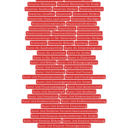
Kreative Workshops
Kreative Workshops Für Kinder
Kreativer Ausdruck
Kreatives Denken
Kreatives Lernen
Kreatives Schaffen
Kreativität
Kreativität Fördern
Kreativität Freien Lauf Lassen
Kreativität Würdigen
Kreativitätserweiterung
Kreativitätsförderung
Kreativitätstraining
Kreativkurse
Kreativsommer
Kreativunterricht
Kreativworkshop
Kreativworkshops
Kreativworkshops In Der Steiermark
Kritisches Denken
Krottendorf
Kulturelle Bildung
Kumberg
Kunst
Kunst Als Ausdrucksmittel
Kunst Als Entwicklungstool
Kunst Als Lernmittel
Kunst Für Kinder
Kunst In Der Steiermark
Kunst In Österreich
Kunst Und Bildung
Kunst Und Bildungsangebote
Kunst Und Emotion
Kunst Und Erholung
Kunst Und Erziehung
Kunst Und Freizeit
Kunst Und Freizeitaktivitäten
Kunst Und Freizeitgestaltung
Kunst Und Freizeitgestaltung Für Kinder
Kunst Und Freizeitpädagogik
Kunst Und Gemeinschaft
Kunst Und Gesellschaft
Kunst Und Handwerk
Kunst Und Innovation
Kunst Und Kinderentwicklung
Kunst Und Kindererziehung
Kunst Und Kindheitsentwicklung
Kunst Und Kindliche Entwicklung
Kunst Und Kindliche Persönlichkeitsentwicklung
Kunst Und Kreative Ausdrucksformen Für Kinder
Kunst Und Kreative Bildung
Kunst Und Kreative Entfaltung
Kunst Und Kreative Freizeitgestaltung