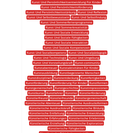
Kunst Und Persönlichkeitsentwicklung Für Kinder
Kunst Und Persönlichkeitsförderung
Kunst Und Persönlichkeitsstärkung
Kunst Und Reflexion
Kunst Und Selbstbewusstsein
Kunst Und Selbstfindung
Kunst Und Sommerferienprogramme
Kunst Und Sommerkreativität
Kunst Und Soziale Entwicklung
Kunst Und Soziale Fähigkeiten
Kunst Und Soziale Interaktion
Kunst Und Soziale Kompetenzen
Kunst Und Sozialkompetenz
Kunst Und Sozialpädagogik
Kunst Und Technologie
Kunst Und Umgebung
Kunst Und Vorstellungskraft
Kunst-community
Kunstabenteuer
Kunstaktivitäten Für Kinder
Kunstausbildung
Kunstbegeisterte Menschen
Kunstdisziplinen
Kunstentdeckung
Kunstfertigkeiten
Kunstförderung
Kunstförderung Für Kinder
Kunstformen
Kunstgemeinschaft
Kunstgeschichte
Kunstimpressionen
Kunstkurse
Kunstlehrer
Künstler
Künstlerförderung
Künstlerfreund
Künstlerfreunde
Künstlergemeinschaft
Künstlerische Abenteuer
Künstlerische Ausdrucksformen
Künstlerische Ausdruckskraft
Künstlerische Bildung
Künstlerische Entfaltung
Künstlerische Entwicklung
Künstlerische Erfahrungen
Künstlerische Erlebnisse
Künstlerische Erziehung
Künstlerische Exploration
Künstlerische Fähigkeiten