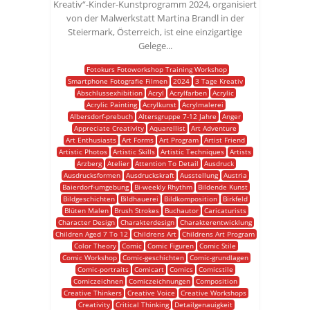
Kreativ“-Kinder-Kunstprogramm 2024, organisiert
von der Malwerkstatt Martina Brandl in der
Steiermark, Österreich, ist eine einzigartige
Gelege...
Fotokurs Fotoworkshop Training Workshop
Smartphone Fotografie Filmen
2024
3 Tage Kreativ
Abschlussexhibition
Acryl
Acrylfarben
Acrylic
Acrylic Painting
Acrylkunst
Acrylmalerei
Albersdorf-prebuch
Altersgruppe 7-12 Jahre
Anger
Appreciate Creativity
Aquarellist
Art Adventure
Art Enthusiasts
Art Forms
Art Program
Artist Friend
Artistic Photos
Artistic Skills
Artistic Techniques
Artists
Arzberg
Atelier
Attention To Detail
Ausdruck
Ausdrucksformen
Ausdruckskraft
Ausstellung
Austria
Baierdorf-umgebung
Bi-weekly Rhythm
Bildende Kunst
Bildgeschichten
Bildhauerei
Bildkomposition
Birkfeld
Blüten Malen
Brush Strokes
Buchautor
Caricaturists
Character Design
Charakterdesign
Charakterentwicklung
Children Aged 7 To 12
Childrens Art
Childrens Art Program
Color Theory
Comic
Comic Figuren
Comic Stile
Comic Workshop
Comic-geschichten
Comic-grundlagen
Comic-portraits
Comicart
Comics
Comicstile
Comiczeichnen
Comiczeichnungen
Composition
Creative Thinkers
Creative Voice
Creative Workshops
Creativity
Critical Thinking
Detailgenauigkeit