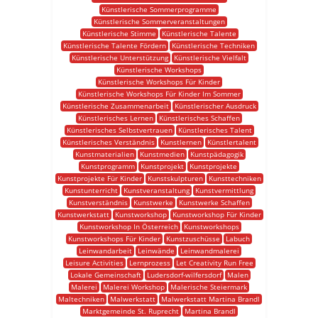
Künstlerische Sommerprogramme
Künstlerische Sommerveranstaltungen
Künstlerische Stimme
Künstlerische Talente
Künstlerische Talente Fördern
Künstlerische Techniken
Künstlerische Unterstützung
Künstlerische Vielfalt
Künstlerische Workshops
Künstlerische Workshops Für Kinder
Künstlerische Workshops Für Kinder Im Sommer
Künstlerische Zusammenarbeit
Künstlerischer Ausdruck
Künstlerisches Lernen
Künstlerisches Schaffen
Künstlerisches Selbstvertrauen
Künstlerisches Talent
Künstlerisches Verständnis
Kunstlernen
Künstlertalent
Kunstmaterialien
Kunstmedien
Kunstpädagogik
Kunstprogramm
Kunstprojekt
Kunstprojekte
Kunstprojekte Für Kinder
Kunstskulpturen
Kunsttechniken
Kunstunterricht
Kunstveranstaltung
Kunstvermittlung
Kunstverständnis
Kunstwerke
Kunstwerke Schaffen
Kunstwerkstatt
Kunstworkshop
Kunstworkshop Für Kinder
Kunstworkshop In Österreich
Kunstworkshops
Kunstworkshops Für Kinder
Kunstzuschüsse
Labuch
Leinwandarbeit
Leinwände
Leinwandmalerei
Leisure Activities
Lernprozess
Let Creativity Run Free
Lokale Gemeinschaft
Ludersdorf-wilfersdorf
Malen
Malerei
Malerei Workshop
Malerische Steiermark
Maltechniken
Malwerkstatt
Malwerkstatt Martina Brandl
Marktgemeinde St. Ruprecht
Martina Brandl