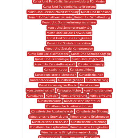
Kunst Und Persönlichkeitsentwicklung Für Kinder
Kunst Und Persönlichkeitsförderung
Kunst Und Persönlichkeitsstärkung
Kunst Und Reflexion
Kunst Und Selbstbewusstsein
Kunst Und Selbstfindung
Kunst Und Sommerferienprogramme
Kunst Und Sommerkreativität
Kunst Und Soziale Entwicklung
Kunst Und Soziale Fähigkeiten
Kunst Und Soziale Interaktion
Kunst Und Soziale Kompetenzen
Kunst Und Sozialkompetenz
Kunst Und Sozialpädagogik
Kunst Und Technologie
Kunst Und Umgebung
Kunst Und Vorstellungskraft
Kunst-community
Kunstabenteuer
Kunstausbildung
Kunstbegeisterte Menschen
Kunstdisziplinen
Kunstentdeckung
Kunstfertigkeiten
Kunstförderung
Kunstförderung Für Kinder
Kunstformen
Kunstgemeinschaft
Kunstgeschichte
Kunstimpressionen
Kunstkurse
Künstler
Künstlerförderung
Künstlerfreund
Künstlerfreunde
Künstlerische Abenteuer
Künstlerische Ausdrucksformen
Künstlerische Ausdruckskraft
Künstlerische Bildung
Künstlerische Entwicklung
Künstlerische Erfahrungen
Künstlerische Erlebnisse
Künstlerische Erziehung
Künstlerische Exploration
Künstlerische Fähigkeiten
Künstlerische Fähigkeitenentwicklung
Künstlerische Ferienangebote Für Kinder