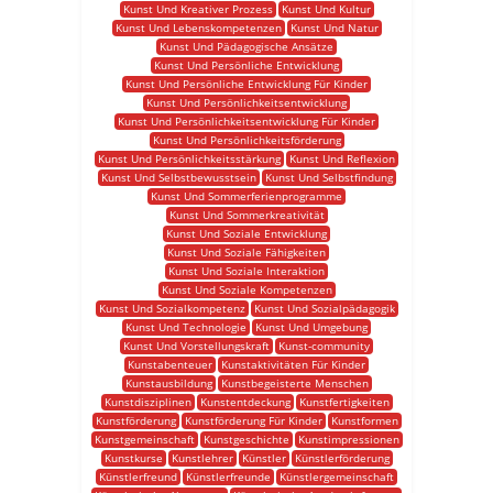
Kunst Und Kreativer Prozess
Kunst Und Kultur
Kunst Und Lebenskompetenzen
Kunst Und Natur
Kunst Und Pädagogische Ansätze
Kunst Und Persönliche Entwicklung
Kunst Und Persönliche Entwicklung Für Kinder
Kunst Und Persönlichkeitsentwicklung
Kunst Und Persönlichkeitsentwicklung Für Kinder
Kunst Und Persönlichkeitsförderung
Kunst Und Persönlichkeitsstärkung
Kunst Und Reflexion
Kunst Und Selbstbewusstsein
Kunst Und Selbstfindung
Kunst Und Sommerferienprogramme
Kunst Und Sommerkreativität
Kunst Und Soziale Entwicklung
Kunst Und Soziale Fähigkeiten
Kunst Und Soziale Interaktion
Kunst Und Soziale Kompetenzen
Kunst Und Sozialkompetenz
Kunst Und Sozialpädagogik
Kunst Und Technologie
Kunst Und Umgebung
Kunst Und Vorstellungskraft
Kunst-community
Kunstabenteuer
Kunstaktivitäten Für Kinder
Kunstausbildung
Kunstbegeisterte Menschen
Kunstdisziplinen
Kunstentdeckung
Kunstfertigkeiten
Kunstförderung
Kunstförderung Für Kinder
Kunstformen
Kunstgemeinschaft
Kunstgeschichte
Kunstimpressionen
Kunstkurse
Kunstlehrer
Künstler
Künstlerförderung
Künstlerfreund
Künstlerfreunde
Künstlergemeinschaft