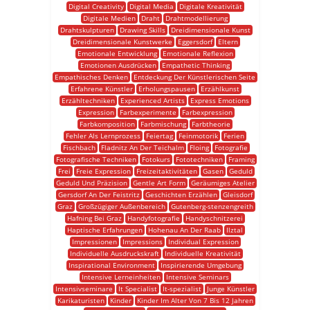
Digital Creativity
Digital Media
Digitale Kreativität
Digitale Medien
Draht
Drahtmodellierung
Drahtskulpturen
Drawing Skills
Dreidimensionale Kunst
Dreidimensionale Kunstwerke
Eggersdorf
Eltern
Emotionale Entwicklung
Emotionale Reflexion
Emotionen Ausdrücken
Empathetic Thinking
Empathisches Denken
Entdeckung Der Künstlerischen Seite
Erfahrene Künstler
Erholungspausen
Erzählkunst
Erzähltechniken
Experienced Artists
Express Emotions
Expression
Farbexperimente
Farbexpression
Farbkomposition
Farbmischung
Farbtheorie
Fehler Als Lernprozess
Feiertag
Feinmotorik
Ferien
Fischbach
Fladnitz An Der Teichalm
Floing
Fotografie
Fotografische Techniken
Fotokurs
Fototechniken
Framing
Frei
Freie Expression
Freizeitaktivitäten
Gasen
Geduld
Geduld Und Präzision
Gentle Art Form
Geräumiges Atelier
Gersdorf An Der Feistritz
Geschichten Erzählen
Gleisdorf
Graz
Großzügiger Außenbereich
Gutenberg-stenzengreith
Hafning Bei Graz
Handyfotografie
Handyschnitzerei
Haptische Erfahrungen
Hohenau An Der Raab
Ilztal
Impressionen
Impressions
Individual Expression
Individuelle Ausdruckskraft
Individuelle Kreativität
Inspirational Environment
Inspirierende Umgebung
Intensive Lerneinheiten
Intensive Seminars
Intensivseminare
It Specialist
It-spezialist
Junge Künstler
Karikaturisten
Kinder
Kinder Im Alter Von 7 Bis 12 Jahren