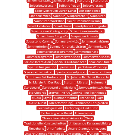
School Assistant
Schulassistenz
Sculpture
Sculptures
Selbstbewusstsein
Selbstreflexion
Selbstvertrauen
Selbstvertrauen Durch Kunst
Self-confidence
Sinabelkirchen
Skulptur
Skulpturarbeit
Skulpturen
Skulpturen Workshop
Skulpturenmodellierung
Small Exhibition
Smartphone
Smartphone Fotografie
Smartphone Photography
Smartphone-kreativität
Smartphonefotografie
Soapstone Animals
Soapstone Carving
Sommeraktivität
Sommeraktivitäten
Sommerferien
Sommerferienaktivitäten
Sommerkunst
Sommerkunstprogramme
Sommermonate
Sommerprogramm
Sommerworkshop
Sommerworkshops
Soziale Interaktion
Spacious Outdoor Area
Spacious Studio
Spatial Imagination
Speckstein
Speckstein Workshop
Specksteinschnitzen
Specksteinskulpturen
Specksteintiere
St. Johann Bei Herberstein
St. Johann Bei Sankt Ruprecht
St. Martin An Der Raab
Stanz Im Mürztal
Steiermark
Storyboard
Storyboard-entwicklung
Storyboardentwicklung
Storyboards
Storytelling Art
Storytelling Techniques
Studio
Styria
Summer Months
Szenarien
Tage
Taktile Kunst
Talentförderung
Technische Fähigkeiten
Technological Art
Technologie Und Kunst
Technologische Kunst
Thannhausen
Three-dimensional Artworks
Tiere
Traditionelle Kunsttechniken
Umfassende Kunstausbildung
Umgebung
Unterfladnitz
Unterstützende Umgebung
Unterstützende Workshops
Unterstützung
Urlaub
Venue