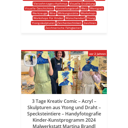
Vierzehn-tages-rhythmus
Visuelle Erzählung
Visuelle Geschichten
Vorstellungskraft
Weiz
Wenigzell
Werkzeuge
Wire
Wirkungsstätte
Workshops
Workshops Für Kinder
Wünschendorf
Ytong
Ytong-skulpturen
Zeichentechniken
Zeichnen
Zeichnerische Fähigkeiten
vor 2 Jahren
3 Tage Kreativ Comic – Acryl –
Skulpturen aus Ytong und Draht –
Specksteintiere – Handyfotografie
Kinder-Kunstprogramm 2024
Malwerkstatt Martina Brandl