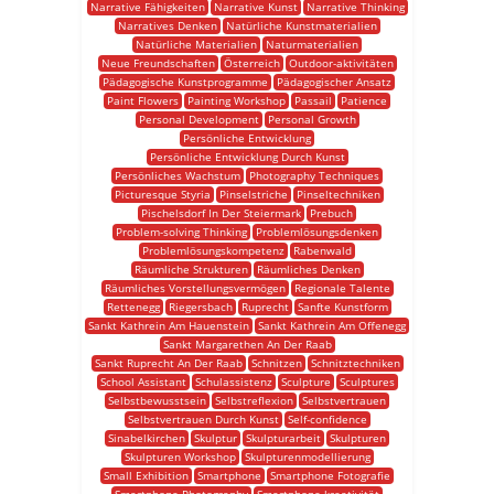
Narrative Fähigkeiten
Narrative Kunst
Narrative Thinking
Narratives Denken
Natürliche Kunstmaterialien
Natürliche Materialien
Naturmaterialien
Neue Freundschaften
Österreich
Outdoor-aktivitäten
Pädagogische Kunstprogramme
Pädagogischer Ansatz
Paint Flowers
Painting Workshop
Passail
Patience
Personal Development
Personal Growth
Persönliche Entwicklung
Persönliche Entwicklung Durch Kunst
Persönliches Wachstum
Photography Techniques
Picturesque Styria
Pinselstriche
Pinseltechniken
Pischelsdorf In Der Steiermark
Prebuch
Problem-solving Thinking
Problemlösungsdenken
Problemlösungskompetenz
Rabenwald
Räumliche Strukturen
Räumliches Denken
Räumliches Vorstellungsvermögen
Regionale Talente
Rettenegg
Riegersbach
Ruprecht
Sanfte Kunstform
Sankt Kathrein Am Hauenstein
Sankt Kathrein Am Offenegg
Sankt Margarethen An Der Raab
Sankt Ruprecht An Der Raab
Schnitzen
Schnitztechniken
School Assistant
Schulassistenz
Sculpture
Sculptures
Selbstbewusstsein
Selbstreflexion
Selbstvertrauen
Selbstvertrauen Durch Kunst
Self-confidence
Sinabelkirchen
Skulptur
Skulpturarbeit
Skulpturen
Skulpturen Workshop
Skulpturenmodellierung
Small Exhibition
Smartphone
Smartphone Fotografie