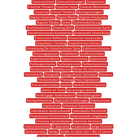
Comiczeichnen
Comiczeichnungen
Composition
Creative Thinkers
Creative Voice
Creative Workshops
Creativity
Critical Thinking
Detailgenauigkeit
Digital Creativity
Digital Media
Digitale Kreativität
Digitale Medien
Draht
Drahtmodellierung
Drahtskulpturen
Drawing Skills
Dreidimensionale Kunst
Dreidimensionale Kunstwerke
Emotionale Entwicklung
Emotionale Reflexion
Emotionen Ausdrücken
Empathetic Thinking
Empathisches Denken
Entdeckung Der Künstlerischen Seite
Erfahrene Künstler
Erholungspausen
Erzählkunst
Erzähltechniken
Experienced Artists
Express Emotions
Expression
Farbexperimente
Farbexpression
Farbkomposition
Farbmischung
Farbtheorie
Fehler Als Lernprozess
Feinmotorik
Fotografie
Fotografische Techniken
Fotokurs
Fototechniken
Framing
Freie Expression
Freizeitaktivitäten
Geduld
Geduld Und Präzision
Gentle Art Form
Geräumiges Atelier
Großzügiger Außenbereich
Handyfotografie
Handyschnitzerei
Haptische Erfahrungen
Impressionen
Impressions
Individual Expression
Individuelle Ausdruckskraft
Individuelle Kreativität
Inspirational Environment
Inspirierende Umgebung
Intensive Lerneinheiten
Intensive Seminars
Intensivseminare
It Specialist
It-spezialist
Junge Künstler
Karikaturisten
Kinder
Kinder Im Alter Von 7 Bis 12 Jahren
Kinder Und Kunst
Kinder-kunstprogramm