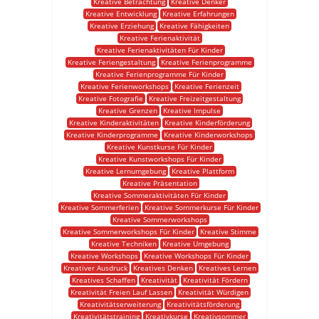
Kreative Betrachtung
Kreative Denker
Kreative Entwicklung
Kreative Erfahrungen
Kreative Erziehung
Kreative Fähigkeiten
Kreative Ferienaktivität
Kreative Ferienaktivitäten Für Kinder
Kreative Feriengestaltung
Kreative Ferienprogramme
Kreative Ferienprogramme Für Kinder
Kreative Ferienworkshops
Kreative Ferienzeit
Kreative Fotografie
Kreative Freizeitgestaltung
Kreative Grenzen
Kreative Impulse
Kreative Kinderaktivitäten
Kreative Kinderförderung
Kreative Kinderprogramme
Kreative Kinderworkshops
Kreative Kunstkurse Für Kinder
Kreative Kunstworkshops Für Kinder
Kreative Lernumgebung
Kreative Plattform
Kreative Präsentation
Kreative Sommeraktivitäten Für Kinder
Kreative Sommerferien
Kreative Sommerkurse Für Kinder
Kreative Sommerworkshops
Kreative Sommerworkshops Für Kinder
Kreative Stimme
Kreative Techniken
Kreative Umgebung
Kreative Workshops
Kreative Workshops Für Kinder
Kreativer Ausdruck
Kreatives Denken
Kreatives Lernen
Kreatives Schaffen
Kreativität
Kreativität Fördern
Kreativität Freien Lauf Lassen
Kreativität Würdigen
Kreativitätserweiterung
Kreativitätsförderung
Kreativitätstraining
Kreativkurse
Kreativsommer