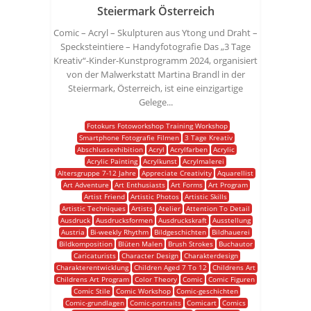
Steiermark Österreich
Comic – Acryl – Skulpturen aus Ytong und Draht –
Specksteintiere – Handyfotografie Das „3 Tage
Kreativ“-Kinder-Kunstprogramm 2024, organisiert
von der Malwerkstatt Martina Brandl in der
Steiermark, Österreich, ist eine einzigartige
Gelege...
Fotokurs Fotoworkshop Training Workshop
Smartphone Fotografie Filmen
3 Tage Kreativ
Abschlussexhibition
Acryl
Acrylfarben
Acrylic
Acrylic Painting
Acrylkunst
Acrylmalerei
Altersgruppe 7-12 Jahre
Appreciate Creativity
Aquarellist
Art Adventure
Art Enthusiasts
Art Forms
Art Program
Artist Friend
Artistic Photos
Artistic Skills
Artistic Techniques
Artists
Atelier
Attention To Detail
Ausdruck
Ausdrucksformen
Ausdruckskraft
Ausstellung
Austria
Bi-weekly Rhythm
Bildgeschichten
Bildhauerei
Bildkomposition
Blüten Malen
Brush Strokes
Buchautor
Caricaturists
Character Design
Charakterdesign
Charakterentwicklung
Children Aged 7 To 12
Childrens Art
Childrens Art Program
Color Theory
Comic
Comic Figuren
Comic Stile
Comic Workshop
Comic-geschichten
Comic-grundlagen
Comic-portraits
Comicart
Comics