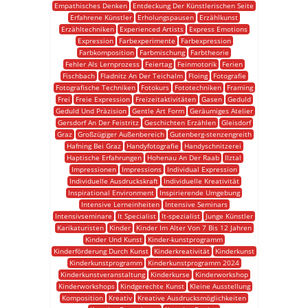
Empathisches Denken
Entdeckung Der Künstlerischen Seite
Erfahrene Künstler
Erholungspausen
Erzählkunst
Erzähltechniken
Experienced Artists
Express Emotions
Expression
Farbexperimente
Farbexpression
Farbkomposition
Farbmischung
Farbtheorie
Fehler Als Lernprozess
Feiertag
Feinmotorik
Ferien
Fischbach
Fladnitz An Der Teichalm
Floing
Fotografie
Fotografische Techniken
Fotokurs
Fototechniken
Framing
Frei
Freie Expression
Freizeitaktivitäten
Gasen
Geduld
Geduld Und Präzision
Gentle Art Form
Geräumiges Atelier
Gersdorf An Der Feistritz
Geschichten Erzählen
Gleisdorf
Graz
Großzügiger Außenbereich
Gutenberg-stenzengreith
Hafning Bei Graz
Handyfotografie
Handyschnitzerei
Haptische Erfahrungen
Hohenau An Der Raab
Ilztal
Impressionen
Impressions
Individual Expression
Individuelle Ausdruckskraft
Individuelle Kreativität
Inspirational Environment
Inspirierende Umgebung
Intensive Lerneinheiten
Intensive Seminars
Intensivseminare
It Specialist
It-spezialist
Junge Künstler
Karikaturisten
Kinder
Kinder Im Alter Von 7 Bis 12 Jahren
Kinder Und Kunst
Kinder-kunstprogramm
Kinderförderung Durch Kunst
Kinderkreativität
Kinderkunst
Kinderkunstprogramm
Kinderkunstprogramm 2024
Kinderkunstveranstaltung
Kinderkurse
Kinderworkshop
Kinderworkshops
Kindgerechte Kunst
Kleine Ausstellung
Komposition
Kreativ
Kreative Ausdrucksmöglichkeiten