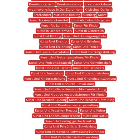
Kreativunterricht
Kreativworkshop
Kreativworkshops
Kreativworkshops In Der Steiermark
Kritisches Denken
Krottendorf
Kulturelle Bildung
Kumberg
Kunst
Kunst Als Ausdrucksmittel
Kunst Als Entwicklungstool
Kunst Als Lernmittel
Kunst Für Kinder
Kunst In Der Steiermark
Kunst In Österreich
Kunst Und Bildung
Kunst Und Bildungsangebote
Kunst Und Emotion
Kunst Und Erholung
Kunst Und Erziehung
Kunst Und Freizeit
Kunst Und Freizeitaktivitäten
Kunst Und Freizeitgestaltung
Kunst Und Freizeitgestaltung Für Kinder
Kunst Und Freizeitpädagogik
Kunst Und Gemeinschaft
Kunst Und Gesellschaft
Kunst Und Handwerk
Kunst Und Innovation
Kunst Und Kinderentwicklung
Kunst Und Kindererziehung
Kunst Und Kindheitsentwicklung
Kunst Und Kindliche Entwicklung
Kunst Und Kindliche Persönlichkeitsentwicklung
Kunst Und Kreative Ausdrucksformen Für Kinder
Kunst Und Kreative Bildung
Kunst Und Kreative Entfaltung
Kunst Und Kreative Freizeitgestaltung
Kunst Und Kreativer Prozess
Kunst Und Kultur
Kunst Und Lebenskompetenzen
Kunst Und Natur
Kunst Und Pädagogische Ansätze
Kunst Und Persönliche Entwicklung
Kunst Und Persönliche Entwicklung Für Kinder
Kunst Und Persönlichkeitsentwicklung