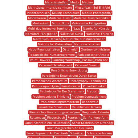
Materialvielfalt
Media
Medien
Mehrtägige Intensiv-seminare
Miesenbach Bei Birkfeld
Mischtechniken
Mixing Techniques
Mobile Photography
Modellieren
Moderne Kunst
Moderne Kunsttechniken
Mortantsch
Motor Skills
Motorische Fähigkeiten
Multi-day Intensive Seminars
Naas
Namhafte Künstler
Narrative Fähigkeiten
Narrative Kunst
Narrative Thinking
Narratives Denken
Natürliche Kunstmaterialien
Natürliche Materialien
Naturmaterialien
Neue Freundschaften
Österreich
Outdoor-aktivitäten
Pädagogische Kunstprogramme
Pädagogischer Ansatz
Paint Flowers
Painting Workshop
Passail
Patience
Personal Development
Personal Growth
Persönliche Entwicklung
Persönliche Entwicklung Durch Kunst
Persönliches Wachstum
Photography Techniques
Picturesque Styria
Pinselstriche
Pinseltechniken
Pischelsdorf In Der Steiermark
Prebuch
Problem-solving Thinking
Problemlösungsdenken
Problemlösungskompetenz
Rabenwald
Räumliche Strukturen
Räumliches Denken
Räumliches Vorstellungsvermögen
Regionale Talente
Rettenegg
Riegersbach
Ruprecht
Sanfte Kunstform
Sankt Kathrein Am Hauenstein
Sankt Kathrein Am Offenegg
Sankt Margarethen An Der Raab
Sankt Ruprecht An Der Raab
Schnitzen
Schnitztechniken