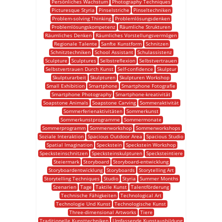
Persönliches Wachstum
Photography Techniques
Picturesque Styria
Pinselstriche
Pinseltechniken
Problem-solving Thinking
Problemlösungsdenken
Problemlösungskompetenz
Räumliche Strukturen
Räumliches Denken
Räumliches Vorstellungsvermögen
Regionale Talente
Sanfte Kunstform
Schnitzen
Schnitztechniken
School Assistant
Schulassistenz
Sculpture
Sculptures
Selbstreflexion
Selbstvertrauen
Selbstvertrauen Durch Kunst
Self-confidence
Skulptur
Skulpturarbeit
Skulpturen
Skulpturen Workshop
Small Exhibition
Smartphone
Smartphone Fotografie
Smartphone Photography
Smartphone-kreativität
Soapstone Animals
Soapstone Carving
Sommeraktivität
Sommerferienaktivitäten
Sommerkunst
Sommerkunstprogramme
Sommermonate
Sommerprogramm
Sommerworkshop
Sommerworkshops
Soziale Interaktion
Spacious Outdoor Area
Spacious Studio
Spatial Imagination
Speckstein
Speckstein Workshop
Specksteinschnitzen
Specksteinskulpturen
Specksteintiere
Steiermark
Storyboard
Storyboard-entwicklung
Storyboardentwicklung
Storyboards
Storytelling Art
Storytelling Techniques
Studio
Styria
Summer Months
Szenarien
Tage
Taktile Kunst
Talentförderung
Technische Fähigkeiten
Technological Art
Technologie Und Kunst
Technologische Kunst
Three-dimensional Artworks
Tiere
Traditionelle Kunsttechniken
Umfassende Kunstausbildung