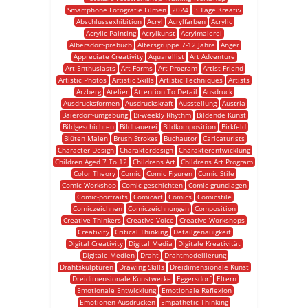
Smartphone Fotografie Filmen
2024
3 Tage Kreativ
Abschlussexhibition
Acryl
Acrylfarben
Acrylic
Acrylic Painting
Acrylkunst
Acrylmalerei
Albersdorf-prebuch
Altersgruppe 7-12 Jahre
Anger
Appreciate Creativity
Aquarellist
Art Adventure
Art Enthusiasts
Art Forms
Art Program
Artist Friend
Artistic Photos
Artistic Skills
Artistic Techniques
Artists
Arzberg
Atelier
Attention To Detail
Ausdruck
Ausdrucksformen
Ausdruckskraft
Ausstellung
Austria
Baierdorf-umgebung
Bi-weekly Rhythm
Bildende Kunst
Bildgeschichten
Bildhauerei
Bildkomposition
Birkfeld
Blüten Malen
Brush Strokes
Buchautor
Caricaturists
Character Design
Charakterdesign
Charakterentwicklung
Children Aged 7 To 12
Childrens Art
Childrens Art Program
Color Theory
Comic
Comic Figuren
Comic Stile
Comic Workshop
Comic-geschichten
Comic-grundlagen
Comic-portraits
Comicart
Comics
Comicstile
Comiczeichnen
Comiczeichnungen
Composition
Creative Thinkers
Creative Voice
Creative Workshops
Creativity
Critical Thinking
Detailgenauigkeit
Digital Creativity
Digital Media
Digitale Kreativität
Digitale Medien
Draht
Drahtmodellierung
Drahtskulpturen
Drawing Skills
Dreidimensionale Kunst
Dreidimensionale Kunstwerke
Eggersdorf
Eltern
Emotionale Entwicklung
Emotionale Reflexion
Emotionen Ausdrücken
Empathetic Thinking