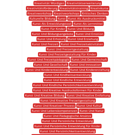
Kreativität Würdigen
Kreativitätserweiterung
Kreativitätsförderung
Kreativitätstraining
Kreativkurse
Kreativworkshop
Kreativworkshops
Kritisches Denken
Kulturelle Bildung
Kunst
Kunst Als Ausdrucksmittel
Kunst Als Entwicklungstool
Kunst Als Lernmittel
Kunst Für Kinder
Kunst Und Bildung
Kunst Und Bildungsangebote
Kunst Und Emotion
Kunst Und Erholung
Kunst Und Erziehung
Kunst Und Freizeit
Kunst Und Freizeitaktivitäten
Kunst Und Freizeitgestaltung
Kunst Und Freizeitgestaltung Für Kinder
Kunst Und Freizeitpädagogik
Kunst Und Gemeinschaft
Kunst Und Gesellschaft
Kunst Und Innovation
Kunst Und Kinderentwicklung
Kunst Und Kindererziehung
Kunst Und Kindheitsentwicklung
Kunst Und Kindliche Entwicklung
Kunst Und Kindliche Persönlichkeitsentwicklung
Kunst Und Kreative Ausdrucksformen Für Kinder
Kunst Und Kreative Bildung
Kunst Und Kreative Entfaltung
Kunst Und Kreative Freizeitgestaltung
Kunst Und Kreativer Prozess
Kunst Und Kultur
Kunst Und Lebenskompetenzen
Kunst Und Natur
Kunst Und Pädagogische Ansätze
Kunst Und Persönliche Entwicklung
Kunst Und Persönliche Entwicklung Für Kinder
Kunst Und Persönlichkeitsentwicklung