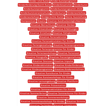
Kinder Und Kunst
Kinder-kunstprogramm
Kinderförderung Durch Kunst
Kinderkreativität
Kinderkunst
Kinderkunstprogramm
Kinderkunstprogramm 2024
Kinderkunstveranstaltung
Kinderkurse
Kinderworkshop
Kinderworkshops
Kindgerechte Kunst
Kleine Ausstellung
Komposition
Kreativ
Kreative Ausdrucksmöglichkeiten
Kreative Betrachtung
Kreative Denker
Kreative Entwicklung
Kreative Erfahrungen
Kreative Erziehung
Kreative Fähigkeiten
Kreative Ferienaktivität
Kreative Ferienaktivitäten Für Kinder
Kreative Feriengestaltung
Kreative Ferienprogramme
Kreative Ferienprogramme Für Kinder
Kreative Ferienworkshops
Kreative Ferienzeit
Kreative Fotografie
Kreative Freizeitgestaltung
Kreative Grenzen
Kreative Impulse
Kreative Kinderaktivitäten
Kreative Kinderförderung
Kreative Kinderprogramme
Kreative Kinderworkshops
Kreative Kunstkurse Für Kinder
Kreative Kunstworkshops Für Kinder
Kreative Lernumgebung
Kreative Plattform
Kreative Präsentation
Kreative Sommeraktivitäten Für Kinder
Kreative Sommerferien
Kreative Sommerkurse Für Kinder
Kreative Sommerworkshops
Kreative Sommerworkshops Für Kinder
Kreative Stimme
Kreative Techniken
Kreative Umgebung