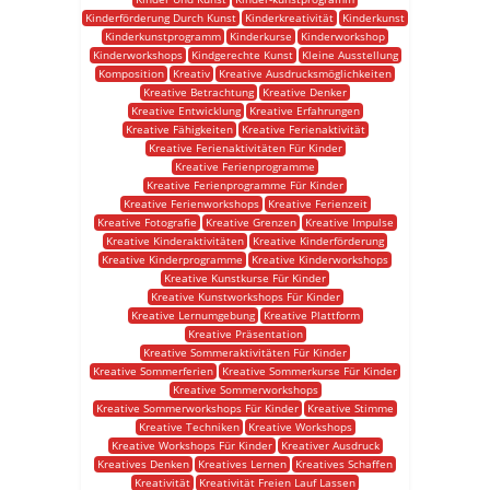
Kinderförderung Durch Kunst
Kinderkreativität
Kinderkunst
Kinderkunstprogramm
Kinderkurse
Kinderworkshop
Kinderworkshops
Kindgerechte Kunst
Kleine Ausstellung
Komposition
Kreativ
Kreative Ausdrucksmöglichkeiten
Kreative Betrachtung
Kreative Denker
Kreative Entwicklung
Kreative Erfahrungen
Kreative Fähigkeiten
Kreative Ferienaktivität
Kreative Ferienaktivitäten Für Kinder
Kreative Ferienprogramme
Kreative Ferienprogramme Für Kinder
Kreative Ferienworkshops
Kreative Ferienzeit
Kreative Fotografie
Kreative Grenzen
Kreative Impulse
Kreative Kinderaktivitäten
Kreative Kinderförderung
Kreative Kinderprogramme
Kreative Kinderworkshops
Kreative Kunstkurse Für Kinder
Kreative Kunstworkshops Für Kinder
Kreative Lernumgebung
Kreative Plattform
Kreative Präsentation
Kreative Sommeraktivitäten Für Kinder
Kreative Sommerferien
Kreative Sommerkurse Für Kinder
Kreative Sommerworkshops
Kreative Sommerworkshops Für Kinder
Kreative Stimme
Kreative Techniken
Kreative Workshops
Kreative Workshops Für Kinder
Kreativer Ausdruck
Kreatives Denken
Kreatives Lernen
Kreatives Schaffen
Kreativität
Kreativität Freien Lauf Lassen