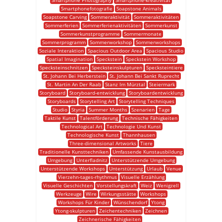
Smartphone Photography
Smartphone-kreativität
Smartphonefotografie
Soapstone Animals
Soapstone Carving
Sommeraktivität
Sommeraktivitäten
Sommerferien
Sommerferienaktivitäten
Sommerkunst
Sommerkunstprogramme
Sommermonate
Sommerprogramm
Sommerworkshop
Sommerworkshops
Soziale Interaktion
Spacious Outdoor Area
Spacious Studio
Spatial Imagination
Speckstein
Speckstein Workshop
Specksteinschnitzen
Specksteinskulpturen
Specksteintiere
St. Johann Bei Herberstein
St. Johann Bei Sankt Ruprecht
St. Martin An Der Raab
Stanz Im Mürztal
Steiermark
Storyboard
Storyboard-entwicklung
Storyboardentwicklung
Storyboards
Storytelling Art
Storytelling Techniques
Studio
Styria
Summer Months
Szenarien
Tage
Taktile Kunst
Talentförderung
Technische Fähigkeiten
Technological Art
Technologie Und Kunst
Technologische Kunst
Thannhausen
Three-dimensional Artworks
Tiere
Traditionelle Kunsttechniken
Umfassende Kunstausbildung
Umgebung
Unterfladnitz
Unterstützende Umgebung
Unterstützende Workshops
Unterstützung
Urlaub
Venue
Vierzehn-tages-rhythmus
Visuelle Erzählung
Visuelle Geschichten
Vorstellungskraft
Weiz
Wenigzell
Werkzeuge
Wire
Wirkungsstätte
Workshops
Workshops Für Kinder
Wünschendorf
Ytong
Ytong-skulpturen
Zeichentechniken
Zeichnen
Zeichnerische Fähigkeiten