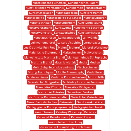
Künstlerisches Schaffen
Künstlerisches Talent
Künstlerisches Verständnis
Kunstlernen
Künstlertalent
Kunstmaterialien
Kunstpädagogik
Kunstprogramm
Kunstprojekte
Kunstprojekte Für Kinder
Kunstskulpturen
Kunsttechniken
Kunstunterricht
Kunstvermittlung
Kunstverständnis
Kunstwerke
Kunstwerke Schaffen
Kunstwerkstatt
Kunstworkshop
Kunstworkshops
Kunstzuschüsse
Leinwandarbeit
Leinwände
Leinwandmalerei
Leisure Activities
Lernprozess
Let Creativity Run Free
Malen
Malerei
Malerei Workshop
Malerische Steiermark
Maltechniken
Malwerkstatt
Malwerkstatt Martina Brandl
Marktgemeinde St. Ruprecht
Martina Brandl
Materialvielfalt
Media
Medien
Mehrtägige Intensiv-seminare
Mischtechniken
Mixing Techniques
Mobile Photography
Modellieren
Moderne Kunst
Moderne Kunsttechniken
Motor Skills
Motorische Fähigkeiten
Multi-day Intensive Seminars
Namhafte Künstler
Narrative Fähigkeiten
Narrative Thinking
Narratives Denken
Natürliche Kunstmaterialien
Natürliche Materialien
Neue Freundschaften
Österreich
Outdoor-aktivitäten
Pädagogische Kunstprogramme
Pädagogischer Ansatz
Paint Flowers
Painting Workshop
Patience
Personal Development
Personal Growth
Persönliche Entwicklung
Persönliche Entwicklung Durch Kunst