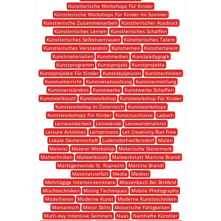
Künstlerische Workshops Für Kinder
Künstlerische Workshops Für Kinder Im Sommer
Künstlerische Zusammenarbeit
Künstlerischer Ausdruck
Künstlerisches Lernen
Künstlerisches Schaffen
Künstlerisches Selbstvertrauen
Künstlerisches Talent
Künstlerisches Verständnis
Kunstlernen
Künstlertalent
Kunstmaterialien
Kunstmedien
Kunstpädagogik
Kunstprogramm
Kunstprojekt
Kunstprojekte
Kunstprojekte Für Kinder
Kunstskulpturen
Kunsttechniken
Kunstunterricht
Kunstveranstaltung
Kunstvermittlung
Kunstverständnis
Kunstwerke
Kunstwerke Schaffen
Kunstwerkstatt
Kunstworkshop
Kunstworkshop Für Kinder
Kunstworkshop In Österreich
Kunstworkshops
Kunstworkshops Für Kinder
Kunstzuschüsse
Labuch
Leinwandarbeit
Leinwände
Leinwandmalerei
Leisure Activities
Lernprozess
Let Creativity Run Free
Lokale Gemeinschaft
Ludersdorf-wilfersdorf
Malen
Malerei
Malerei Workshop
Malerische Steiermark
Maltechniken
Malwerkstatt
Malwerkstatt Martina Brandl
Marktgemeinde St. Ruprecht
Martina Brandl
Materialvielfalt
Media
Medien
Mehrtägige Intensiv-seminare
Miesenbach Bei Birkfeld
Mischtechniken
Mixing Techniques
Mobile Photography
Modellieren
Moderne Kunst
Moderne Kunsttechniken
Mortantsch
Motor Skills
Motorische Fähigkeiten
Multi-day Intensive Seminars
Naas
Namhafte Künstler