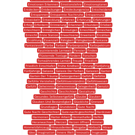
Emotionen Erkennen
Emotionslehre
Emotionsplanet
Entdecken
Entdeckungen
Entdeckungsreise
Entscheidend
Entspannen
Entspannte Nachtruhe
Entspannung
Entwickeln
Entwicklung
Erfahren
Erfahrung
Erfahrungen
Erfolg
Erfordern
Erinnerung
Erkennen
Erkunden
Erleben
Erleichtern
Ermöglichen
Ermutigen
Erreichbar
Erreichen
Erreicht
Erste Station
Erwachsene
Erweitern
Erzählen
Erzählung
Essenziell
Fähigkeit
Fähigkeiten
Fantasie
Fantasievoll
Farbe
Farben
Farbenpracht
Farbspektrum
Faszinierende Lernwelt
Fenster
Finden
Flüsternde Tonlage
Fördern
Forschen
Fortwährendes Lernen
Freude
Friedlich
Friedlich Einschlafen
Frühe Kindheit
Führung
Fünfjährig
Fünfjährige
Galaxie
Galaxie Der Farben
Galaxien
Garten
Garten Der Träume
Geborgenheit
Gefühl
Gefühle
Gefühle Verstehen
Gefühlsverständnis
Gefühlswesen
Gefüllt
Geheimnis
Geheimnisse
Gelegenheit
Genutzt
Geschichte
Geschichten
Gestaltung
Gesundes Selbstwertgefühl
Glaube
Glauben
Glauben Und Beständigkeit
Glückliche
Grenzen
Grundlagen
Grundstein
Gute Nacht
Gute Nacht Geschichten
Gute-nacht-geschichte
Hardcover
Harmonien
Harter Arbeit
Heimathafen
Helfen
Heranwachsen
Herzen
Herzen öffnen
Himmel
Himmelsfahrzeug
Hinausdenken
Hingabe
Hörbuch
Hören
Idee
Imagination
Innere Welt
Innovativ
Insgesamt