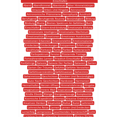
Einschlafen
Abend
Abendhimmel
Abenteuer
Alter Himmelskörper
Amazon
Arbeit Und Hingabe
Astronomie
Astronomische Phänomene
Astrophysik
Ausdruck
Beruhigend
Beruhigende Routine
Beständigkeit
Bildung
Bindung
Blume
Breites Spektrum An Gefühlen
Buch
Einschlafen
Eltern-kind-bindung
Emotionale Bildung
Emotionale Intelligenz
Emotionales Wachstum
Emotionalität
Emotionen
Emotionen Ausdrücken
Emotionen Erkennen
Emotionslehre
Emotionsplanet
Entdecken
Entdeckungen
Entspannen
Erfahrungen
Erzählung
Fantasie
Farbe
Farben
Farbenpracht
Farbspektrum
Fenster
Flüsternde Tonlage
Fortwährendes Lernen
Friedlich Einschlafen
Führung
Fünfjährige
Galaxie
Galaxie Der Farben
Galaxien
Garten
Garten Der Träume
Gefühle
Gefühle Verstehen
Gefühlsverständnis
Gefühlswesen
Geheimnis
Geheimnisse
Geschichten
Glauben Und Beständigkeit
Gute Nacht Geschichten
Hardcover
Harmonien
Heimathafen
Herzen öffnen
Himmelsfahrzeug
Hingabe
Imagination
Innere Welt
Inspiration
Kapitän
Kinder
Kindle Ebook
Klänge
Klangwerkzeuge
Komplexität
Kosmische Expedition
Kosmos
Kreative Entwicklung
Kreatives Denken
Kreativität
Kultur
Kunst
Lehrreich
Lehrreiche Reise
Lernen
Lernen Und Entdecken
Lernerfolg
Lernprozess
Leuchtendes Sternenschiff
Licht
Lichtbrechung
Liebevolle Atmosphäre
Markus Flicker