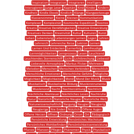
Inspiration
Integration
Integrieren
Intelligenz
Interagieren
Junge Leser
Kapitän
Kind
Kinder
Kindern
Kindheit
Kindle Ebook
Kindlich
Klänge
Klangwerkzeuge
Klassenzimmer
Kleine
Kleinen
Kommunikation
Komplexer
Komplexität
Kosmische Expedition
Kosmos
Kreativ
Kreative Denkfähigkeiten
Kreative Entwicklung
Kreatives Denken
Kreativität
Kultur
Kulturen
Kunst
Leben
Lebenslang
Lebenslanges Lernen
Legen
Lehren
Lehrreich
Lehrreiche Reise
Lektion
Lernen
Lernen Und Entdecken
Lernerfolg
Lernfreudige
Lernmöglichkeiten
Lernprozess
Lesen
Leuchtend
Leuchtendes Sternenschiff
Licht
Lichtbrechung
Liebevoll
Liebevolle Atmosphäre
Markus Flicker
Mehrwert
Melodien
Menschen
Menschen Verbinden
Menschlich
Menschliche Emotionen
Menschliche Gefühle
Mögliche
Möglichkeit
Möglichkeiten
Mond
Mond Der Musik
Musik
Musikalisch
Musikalische Bildung
Musikinstrumente
Musikmond
Nacht
Nachterzählung
Nächtlich
Nächtliche Abenteuer
Nächtliches Lesen
Nachtruhe
Natur
Natürlich
Natürliche Neugier
Natürliche Welt
Naturwissenschaftlich
Neigung
Neugier
Neugierig
Neugierige
Nie Enden
Nützlich
Offene Augen
Offene Herzen
öffnen
Ordnung
Orion
Ort
Pädagogisch
Persönliche Entwicklung
Persönliches Wachstum
Persönliches Wohlbefinden
Persönlichkeitsentwicklung
Pflanze
Pflanzen
Pflegen
Phänomen
Physik
Physikalisch