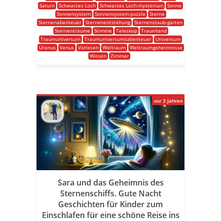
Saturn
Schwarzes Loch
Schwarzes Loch-mysterium
Sonne
Sonnensystem
Sonnensystem-puzzle
Sterne
Sternenabenteuer
Sternenentstehung
Sternenstaub-garten
Sternenträume
Stimme
Teleskop
Traumland
Traumuniversum
Traumuniversumsabenteuer
Universum
Uranus
Venus
Vorlesen
Weltraum
Weltraumgeheimnisse
Wissen
Zimmer
vor 3 Jahren
Sara und das Geheimnis des
Sternenschiffs. Gute Nacht
Geschichten für Kinder zum
Einschlafen für eine schöne Reise ins