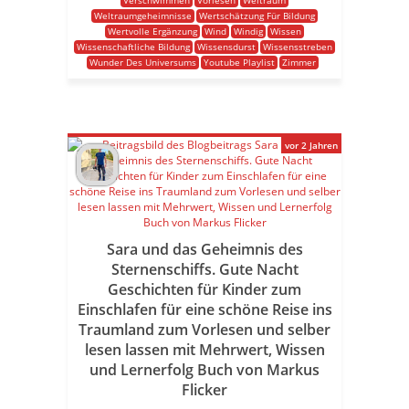
Verschwimmen
Vorlesen
Weltraum
Weltraumgeheimnisse
Wertschätzung Für Bildung
Wertvolle Ergänzung
Wind
Windig
Wissen
Wissenschaftliche Bildung
Wissensdurst
Wissensstreben
Wunder Des Universums
Youtube Playlist
Zimmer
vor 2 Jahren
Sara und das Geheimnis des
Sternenschiffs. Gute Nacht
Geschichten für Kinder zum
Einschlafen für eine schöne Reise ins
Traumland zum Vorlesen und selber
lesen lassen mit Mehrwert, Wissen
und Lernerfolg Buch von Markus
Flicker