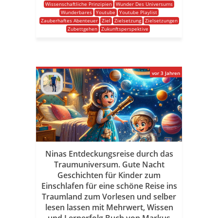
Wissenschaftliche Prinzipien
Wunder Des Universums
Wunderbares
Youtube
Youtube Playlist
Zauberhaftes Abenteuer
Ziel
Zielsetzung
Zielsetzungen
Zubettgehen
Zukunftsperspektive
vor 3 Jahren
Ninas Entdeckungsreise durch das
Traumuniversum. Gute Nacht
Geschichten für Kinder zum
Einschlafen für eine schöne Reise ins
Traumland zum Vorlesen und selber
lesen lassen mit Mehrwert, Wissen