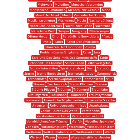
Mehrwert
Melodien
Menschen Verbinden
Menschliche Emotionen
Menschliche Gefühle
Mond
Mond Der Musik
Musik
Musikalische Bildung
Musikinstrumente
Musikmond
Nacht
Nachterzählung
Nächtliche Abenteuer
Nächtliches Lesen
Nachtruhe
Natürliche Welt
Neugier
Neugierig
Offene Augen
Offene Herzen
Orion
Persönliche Entwicklung
Pflanze
Physik
Planet
Planet Der Emotionen
Planeten Der Emotionen
Prisma
Problemlösungsfähigkeiten
Reise
Sara
Sara Und Das Geheimnis Des Sternenschiffs
Schiff
Schönheit Des Kosmos
Selber Lesen
Selbstwertgefühl
Soziale Interaktion
Spektralanalyse
Stern
Sternbild
Sterne
Sterne Beobachten
Sternenabenteuer
Sternenblick
Sternenhafen
Sternenkapitän Orion
Sternenschiff
Stille
Stimme
Taschenbuch
Traum Pflanzen
Träume
Träume Pflegen
Träumen
Träumerei
Traumfahrt
Traumgarten
Traumland
Traumreise
Traumsymbolik
Traumwelt
Unendliche Möglichkeiten
Universelle Sprache
Universum
Universumsgeheimnisse
Unterhaltung
Vehikel Durch Das Weltall
Verständnis
Verständnis Für Farbe
Verständnis Für Licht
Verwirklichung Von Träumen
Vielfalt
Visuelles Spektakel
Vorlesen
Vorstellungskraft
Wachstum
Weiser Alter Stern
Weltraum
Weltraumabenteuer
Weltraumkapitän
Werte
Wertvoll
Wesen
Wissen
Wissenschaftliche Neugier