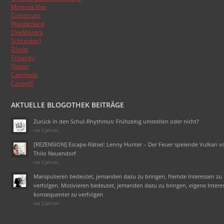
Minerva Vita
Colostrum
Wanderbird
OneMantra
Schrankerl
Direkt
Trinergy
Vitinor
Cannhelp
Canneff
AKTUELLE BLOGOTHEK BEITRÄGE
Zurück in den Schul-Rhythmus: Frühzeitig umstellen oder nicht?
vor 2 Jahren
[REZENSION] Escape-Rätsel: Lenny Hunter – Der Feuer speiende Vulkan v
Thilo Neuendorf
vor 2 Jahren
Manipulieren bedeutet, jemanden dazu zu bringen, fremde Interessen zu
verfolgen. Motivieren bedeutet, jemanden dazu zu bringen, eigene Intere
konsequenter zu verfolgen
vor 2 Jahren