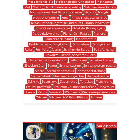
Meteoritenspiele
Meteoritische Aktivitäten
Motivation
Mut
Nacht
Nachthimmel-erkundung
Naturwissenschaften
Naturwissenschaftliches Interesse
Neptun
Neugier
Neutronensterne
Nina
Ninas Entdeckungsreise
Ninas Entdeckungsreise Durch Das Traumuniversum
Ninas Universumsreise
Orbitale Bewegungen
Perspektivwechsel
Planet Der Puzzles
Planeten
Planetenerkundung
Planetentour
Problemlösungsfähigkeiten
Raumfahrer
Raumgestein
Reise
Resilienz
Saturn
Schillernde Farben
Schlafengehen
Schwarze Löcher
Schwarzes Loch
Schwarzes Loch-mysterium
Selbstlesen
Selbstvertrauen
Singularitäten
Sonne
Sonnensystem
Sonnensystem-puzzle
Sterne
Sternenabenteuer
Sternenentstehung
Sternenstaub
Sternenstaub-garten
Sternenträume
Stimme
Supernova
Supernovae
Teleskop
Traumland
Traumuniversum
Traumuniversumsabenteuer
Universum
Uranus
Venus
Vorlesen
Weltraum
Weltraumgeheimnisse
Wissen
Wissenschaftliche Bildung
Zimmer
vor 2 Jahren