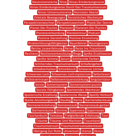
Neutronensterne
Nina
Ninas Entdeckungsreise
Ninas Entdeckungsreise Durch Das Traumuniversum
Ninas Universumsreise
Normaler Abend
Orbitale Bewegungen
Persönliches Wachstum
Perspektivenwechsel
Perspektivwechsel
Physik Der Sterne
Planet Der Puzzles
Planeten
Planeten Der Puzzles
Planetenerkundung
Planetentour
Podcast
Positive Darstellung
Positive Einstellung
Problemlösungsfähigkeiten
Raumfahrer
Raumgestein
Reiche Leseerfahrung
Reise
Reise Ins Traumland
Resilienz
Resilienzentwicklung
Ringe
Sanfte Erzählweise
Sanfte Stimme
Saturn
Schillernde Farben
Schillerndes Traumuniversum
Schlafengehen
Schlafverhalten
Schreibtisch
Schwarze Löcher
Schwarzes Loch
Schwarzes Loch-mysterium
Selbstlesen
Selbstvertrauen
Selbstvertrauensstärkung
Singularitäten
Sonne
Sonnensystem
Sonnensystem-puzzle
Soziale Fähigkeiten
Spannendes Abenteuer
Spielerische Erzählung
Spielerische Weise
Spotify Hörbuch
Starke Anziehungskraft
Staubig
Sterne
Sternenabenteuer
Sternenentstehung
Sternenstaub
Sternenstaub-garten
Sternenträume
Stimme
Supernova
Supernovae
Taschenbuch
Teleskop
Tiefgreifende Erfahrung
Tour
Träume
Träume Und Wachsen
Traumland
Traumuniversum
Traumuniversumsabenteuer
Übergang Zur Ruhe
Universum
Uranus
Venus