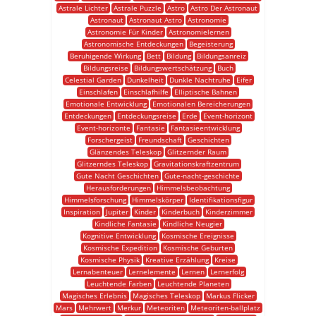
Astrale Lichter
Astrale Puzzle
Astro
Astro Der Astronaut
Astronaut
Astronaut Astro
Astronomie
Astronomie Für Kinder
Astronomielernen
Astronomische Entdeckungen
Begeisterung
Beruhigende Wirkung
Bett
Bildung
Bildungsanreiz
Bildungsreise
Bildungswertschätzung
Buch
Celestial Garden
Dunkelheit
Dunkle Nachtruhe
Eifer
Einschlafen
Einschlafhilfe
Elliptische Bahnen
Emotionale Entwicklung
Emotionalen Bereicherungen
Entdeckungen
Entdeckungsreise
Erde
Event-horizont
Event-horizonte
Fantasie
Fantasieentwicklung
Forschergeist
Freundschaft
Geschichten
Glänzendes Teleskop
Glitzernder Raum
Glitzerndes Teleskop
Gravitationskraftzentrum
Gute Nacht Geschichten
Gute-nacht-geschichte
Herausforderungen
Himmelsbeobachtung
Himmelsforschung
Himmelskörper
Identifikationsfigur
Inspiration
Jupiter
Kinder
Kinderbuch
Kinderzimmer
Kindliche Fantasie
Kindliche Neugier
Kognitive Entwicklung
Kosmische Ereignisse
Kosmische Expedition
Kosmische Geburten
Kosmische Physik
Kreative Erzählung
Kreise
Lernabenteuer
Lernelemente
Lernen
Lernerfolg
Leuchtende Farben
Leuchtende Planeten
Magisches Erlebnis
Magisches Teleskop
Markus Flicker
Mars
Mehrwert
Merkur
Meteoriten
Meteoriten-ballplatz