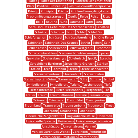
Planet
Planet Der Emotionen
Planeten Der Emotionen
Platz
Positive Einstellung
Positive Zukunftsperspektive
Prinzip
Prinzipien
Prisma
Problemlösungsfähigkeiten
Problemlösungsstrategien
Quelle
Reise
Reisen
Ritual
Rolle
Routine
Ruhe
Sammeln
Sanft
Sara
Sara Und Das Geheimnis Des Sternenschiffs
Schaffen
Schätzen
Schäume
Schiff
Schlaf
Schlaf Gut
Schlafengehen
Schlüssel
Schlüsselbereiche
Schöne Reise
Schönheit
Schönheit Des Kosmos
Schritt
Sehen
Sein
Selber Lesen
Selberlesen
Selbstwertgefühl
Sicherheit
Soziale Interaktion
Spannende Entdeckungen
Später
Spektakel
Spektralanalyse
Spielerisch
Spotify
Sprache
Sprachliche Barrieren
Sprachliche Grenzen
Stärken
Station
Stern
Sternbild
Sterne
Sterne Beobachten
Sternenabenteuer
Sternenblick
Sternenhafen
Sternenkapitän Orion
Sternenschiff
Stille
Stimme
Symbol
Symbolisieren
Symbolisiert
Talent
Taschenbuch
Tiefe
Tiefes Interesse
Tiefes Verständnis
Tiefgehend
Tör
Trauer
Traum
Traum Pflanzen
Träume
Träume Pflegen
Träumen
Träumerei
Traumfahrt
Traumgarten
Traumland
Traumreise
Traumsymbolik
Traumwelt
Trost
Übergang
Unabhängig
Unendlich
Unendliche Möglichkeiten
Unglaubliche Reise
Universell
Universelle Sprache
Universum
Universumsgeheimnisse
Unschätzbar
Unterhaltung
Vehikel
Vehikel Durch Das Weltall
Verbinden
Vermitteln
Verschiedene Emotionen
Verständnis