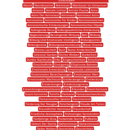
Einschlafen
Abend
Abendroutine
Abenteuer
Abenteuer Im Universum
Amazon
Astrale Lichter
Astrale Puzzle
Astro
Astro Der Astronaut
Astronaut
Astronaut Astro
Astronomie
Astronomie Für Kinder
Astronomielernen
Astronomische Entdeckungen
Astronomisches Objekt
Aufregende Reise
Außergewöhnliche Entdeckung
Begeisterung
Beruhigende Wirkung
Bett
Bildung
Bildung Und Emotionale Intelligenz
Bildungsanreiz
Bildungsreise
Bildungswertschätzung
Blaue Ozeane
Breites Lächeln
Buch
Bunte Kinderbücher
Celestial Garden
Dichte Wolken
Dunkelheit
Dunkle Nachtruhe
Eifer
Eingeschüchtert
Einschlafen
Einschlafhilfe
Einzigartig
Elliptische Bahnen
Emotionale Entwicklung
Emotionale Lektionen
Emotionalen Bereicherungen
Emotionaler Wert
Emotionales Wachstum
Entdeckergeist
Entdeckung
Entdeckungen
Entdeckungsreise
Entwicklungsunterstützend
Erde
Erkunden
Event-horizont
Event-horizonte
Familie
Fantasie
Fantasieentwicklung
Fantasievolles Spielen
Faszinierend
Förderung Der Neugier
Forschergeist
Freude Am Teilen
Freundlicher Astronaut
Freundschaft
Friedliche Atmosphäre
Frühzeitiges Verständnis
Fünfjährige Nina
Funkelnde Sterne
Fußbälle
Geburt Der Sterne
Geheimnisse
Geheimnisvoll
Gelbe Wolken
Geschichte
Geschichten