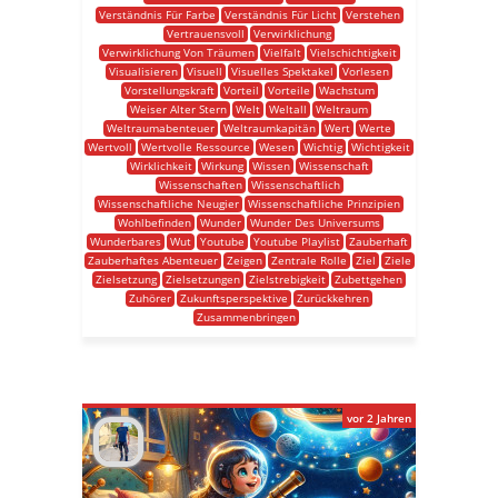
Verständnis Für Farbe
Verständnis Für Licht
Verstehen
Vertrauensvoll
Verwirklichung
Verwirklichung Von Träumen
Vielfalt
Vielschichtigkeit
Visualisieren
Visuell
Visuelles Spektakel
Vorlesen
Vorstellungskraft
Vorteil
Vorteile
Wachstum
Weiser Alter Stern
Welt
Weltall
Weltraum
Weltraumabenteuer
Weltraumkapitän
Wert
Werte
Wertvoll
Wertvolle Ressource
Wesen
Wichtig
Wichtigkeit
Wirklichkeit
Wirkung
Wissen
Wissenschaft
Wissenschaften
Wissenschaftlich
Wissenschaftliche Neugier
Wissenschaftliche Prinzipien
Wohlbefinden
Wunder
Wunder Des Universums
Wunderbares
Wut
Youtube
Youtube Playlist
Zauberhaft
Zauberhaftes Abenteuer
Zeigen
Zentrale Rolle
Ziel
Ziele
Zielsetzung
Zielsetzungen
Zielstrebigkeit
Zubettgehen
Zuhörer
Zukunftsperspektive
Zurückkehren
Zusammenbringen
vor 2 Jahren