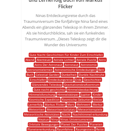
und Lernerfolg Buch von Markus
Flicker
Ninas Entdeckungsreise durch das
Traumuniversum Die fünfjährige Nina fand eines
Abends ein glänzendes Teleskop in ihrem Zimmer.
Als sie hindurchblickte, sah sie ein funkelndes
Traumuniversum. „Dieses Teleskop zeigt dir die
Wunder des Universums
Gute Nacht Geschichten Für Kinder Zum Einschlafen
Abend
Abenteuer
Astrale Lichter
Astrale Puzzle
Astro
Astro Der Astronaut
Astronaut
Astronomie
Astronomielernen
Astronomische Entdeckungen
Bett
Buch
Celestial Garden
Dunkelheit
Dunkle Nachtruhe
Einschlafen
Entdeckungsreise
Erde
Geschichten
Glänzendes Teleskop
Gravitationskraftzentrum
Gute-nacht-geschichte
Himmelsbeobachtung
Himmelsforschung
Himmelskörper
Jupiter
Kinder
Kosmische Expedition
Kosmische Geburten
Kreise
Lernerfolg
Markus Flicker
Mars
Mehrwert
Merkur
Meteoriten
Meteoriten-ballplatz
Meteoritenspiele
Meteoritische Aktivitäten
Nacht
Nachthimmel-erkundung
Neptun
Nina
Ninas Universumsreise
Orbitale Bewegungen
Planet Der Puzzles
Planeten
Planetenerkundung
Raumfahrer
Raumgestein
Reise