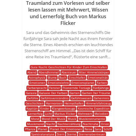
Traumland zum Vorlesen und selber
lesen lassen mit Mehrwert, Wissen
und Lernerfolg Buch von Markus
Flicker
Sara und das Geheimnis des Sternenschiffs Die
fünfjährige Sara sah jede Nacht aus ihrem Fenster
die Sterne. Eines Abends erschien ein leuchtendes
Sternenschiff am Himmel. „Das ist dein Schiff für
eine Reise ins Traumland“, flüsterte eine sanft...
Gute Nacht Geschichten Für Kinder Zum Einschlafen
Abend
Abendhimmel
Abenteuer
Alter Himmelskörper
Astrophysik
Blume
Buch
Einschlafen
Emotionalität
Emotionen
Emotionslehre
Emotionsplanet
Farben
Farbenpracht
Fenster
Flüsternde Tonlage
Fünfjährige
Galaxie
Galaxie Der Farben
Garten
Garten Der Träume
Gefühle
Gefühlsverständnis
Gefühlswesen
Geheimnis
Geschichten
Harmonien
Heimathafen
Himmelsfahrzeug
Kapitän
Kinder
Klangwerkzeuge
Kosmische Expedition
Lernerfolg
Licht
Markus Flicker
Mehrwert
Melodien
Mond
Mond Der Musik
Musik
Musikinstrumente
Musikmond
Nacht
Nachterzählung
Nachtruhe
Orion
Pflanze
Planet
Planet Der Emotionen
Reise
Sara
Schiff
Spektralanalyse
Stern
Sterne
Sternenabenteuer