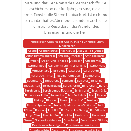
Sara und das Geheimnis des Sternenschiffs Die
Geschichte von der fünfjährigen Sara, die aus
ihrem Fenster die Sterne beobachtet, ist nicht nur
ein zauberhaftes Abenteuer, sondern auch eine
lehrreiche Reise durch die Wunder des
Universums und die Tie...
Kinderbuch Gute Nacht Geschichten Für Kinder Zum
Einschlafen
Abend
Abendhimmel
Abenteuer
Aktiver Tag
Alltag
Alter Himmelskörper
Amazon
Anregen
Antriebskräfte
Arbeit
Arbeit Und Hingabe
Arbeiten
Astronomie
Astronomisch
Astronomische Phänomene
Astrophysik
Atmosphäre
Aufregend
Ausdruck
Ausdrücken
Ausdrucksmittel
Auseinandersetzen
Bandbreite
Bedeutend
Bedeutung
Beflügeln
Beispiel
Benennen
Beobachten
Berechtigung
Bereichernd
Bereichert
Bereit
Beruhigend
Beruhigende Routine
Berührend
Beschränkt
Besondere Rolle
Besonders
Beständigkeit
Bett
Bieten
Bildung
Bindung
Blume
Botschaft
Brechen
Breites Spektrum
Breites Spektrum An Gefühlen
Buch
Bühne
Ebenen
Einblick
Einfache Erzählung
Einfallsreich
Eingeführt
Einschlafen
Einsicht
Einsichten
Elemente
Eltern
Eltern-kind-bindung
Emotional
Emotionale Bildung
Emotionale Intelligenz
Emotionales Wachstum
Emotionalität
Emotionen
Emotionen Ausdrücken