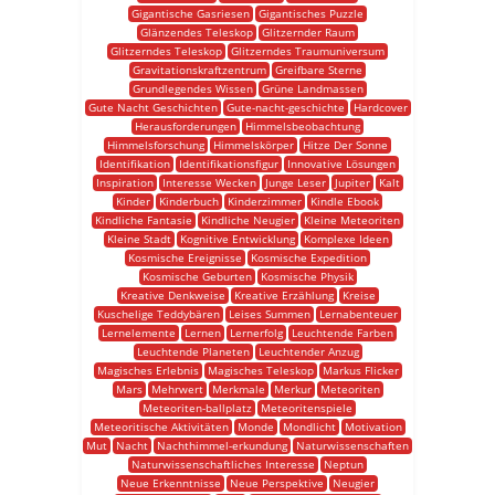
Gigantische Gasriesen
Gigantisches Puzzle
Glänzendes Teleskop
Glitzernder Raum
Glitzerndes Teleskop
Glitzerndes Traumuniversum
Gravitationskraftzentrum
Greifbare Sterne
Grundlegendes Wissen
Grüne Landmassen
Gute Nacht Geschichten
Gute-nacht-geschichte
Hardcover
Herausforderungen
Himmelsbeobachtung
Himmelsforschung
Himmelskörper
Hitze Der Sonne
Identifikation
Identifikationsfigur
Innovative Lösungen
Inspiration
Interesse Wecken
Junge Leser
Jupiter
Kalt
Kinder
Kinderbuch
Kinderzimmer
Kindle Ebook
Kindliche Fantasie
Kindliche Neugier
Kleine Meteoriten
Kleine Stadt
Kognitive Entwicklung
Komplexe Ideen
Kosmische Ereignisse
Kosmische Expedition
Kosmische Geburten
Kosmische Physik
Kreative Denkweise
Kreative Erzählung
Kreise
Kuschelige Teddybären
Leises Summen
Lernabenteuer
Lernelemente
Lernen
Lernerfolg
Leuchtende Farben
Leuchtende Planeten
Leuchtender Anzug
Magisches Erlebnis
Magisches Teleskop
Markus Flicker
Mars
Mehrwert
Merkmale
Merkur
Meteoriten
Meteoriten-ballplatz
Meteoritenspiele
Meteoritische Aktivitäten
Monde
Mondlicht
Motivation
Mut
Nacht
Nachthimmel-erkundung
Naturwissenschaften
Naturwissenschaftliches Interesse
Neptun
Neue Erkenntnisse
Neue Perspektive
Neugier