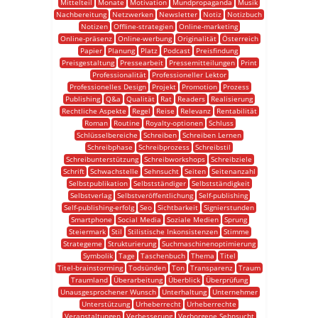
Mittelteil
Monate
Motivation
Mundpropaganda
Musik
Nachbereitung
Netzwerken
Newsletter
Notiz
Notizbuch
Notizen
Offline-strategien
Online-marketing
Online-präsenz
Online-werbung
Originalität
Österreich
Papier
Planung
Platz
Podcast
Preisfindung
Preisgestaltung
Pressearbeit
Pressemitteilungen
Print
Professionalität
Professioneller Lektor
Professionelles Design
Projekt
Promotion
Prozess
Publishing
Q&a
Qualität
Rat
Readers
Realisierung
Rechtliche Aspekte
Regel
Reise
Relevanz
Rentabilität
Roman
Routine
Royalty-optionen
Schluss
Schlüsselbereiche
Schreiben
Schreiben Lernen
Schreibphase
Schreibprozess
Schreibstil
Schreibunterstützung
Schreibworkshops
Schreibziele
Schrift
Schwachstelle
Sehnsucht
Seiten
Seitenanzahl
Selbstpublikation
Selbstständiger
Selbstständigkeit
Selbstverlag
Selbstveröffentlichung
Self-publishing
Self-publishing-erfolg
Seo
Sichtbarkeit
Signierstunden
Smartphone
Social Media
Soziale Medien
Sprung
Steiermark
Stil
Stilistische Inkonsistenzen
Stimme
Strategeme
Strukturierung
Suchmaschinenoptimierung
Symbolik
Tage
Taschenbuch
Thema
Titel
Titel-brainstorming
Todsünden
Ton
Transparenz
Traum
Traumland
Überarbeitung
Überblick
Überprüfung
Unausgesprochener Wunsch
Unterhaltung
Unternehmer
Unterstützung
Urheberrecht
Urheberrechte
Veranstaltungen
Verbesserung
Verborgene Sehnsucht