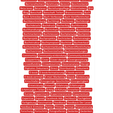
Barrierefreiheit
Belehrung
Bereich
Beschreibend
Beta-leser
Betaleser
Beziehungspflege
Bibliotheken
Bild
Blog
Botschaft
Botschaft Teilen
Brainstorming
Buch
Buch Schreiben
Buch Verfassen
Buch Veröffentlichen
Buchbeschreibung
Buchblogs
Buchcover
Buchdesign
Buchdetails
Buchdruck
Bucherfolg
Buchformate
Buchhandlungen
Buchinhalt
Buchinhalte
Buchlayout
Buchmarketing
Buchmessen
Buchplanung
Buchpreis
Buchprojekt
Buchprojekte
Buchrücken
Buchstrategie
Buchstruktur
Buchsynopsen
Buchtitel
Buchverkauf
Buchverkäufe
Buchvermarktung
Buchveröffentlichung
Buchvertrieb
Buchvorstellung
Buchvorstellungen
Community
Community-einbindung
Community-events
Copywriting
Cover
Cover-design
Covergestaltung
Crowdfunding
Crowdsourcing
Datenanalyse
Design
Digitales Dokument
Direct
Distribution
Dokument
E-book
E-book-formatierung
E-book-version
E-book-vertrieb
E-mail Marketing
Ebook
Einleitung
Einschlafen
Einzigartige Geschichte
Einzigartigkeit
Entwicklung
Entwurf
Erfahrung
Erfahrungen
Erfahrungen Teilen
Erfolg
Erfüllung
Erstellen
Erzählen
Europa
Experiment
Experimentieren
Expertentum
Expertise
Exposé
Facebook Ads
Fachbuch
Fachgebiet
Farbgebung
Faszination
Feedback
Feedback Der Leser
Feedback Einholen
Fehler
Filmen
Format
Formatierung
Forschung
Fortschritt
Fotografieren
Gedanke
Gedanken