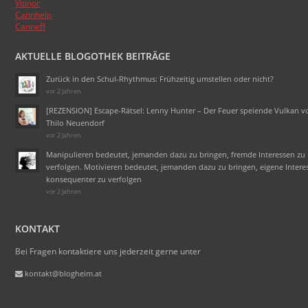
Vitinor
Cannhelp
Canneff
AKTUELLE BLOGOTHEK BEITRÄGE
Zurück in den Schul-Rhythmus: Frühzeitig umstellen oder nicht?
vor 2 Jahren
[REZENSION] Escape-Rätsel: Lenny Hunter – Der Feuer speiende Vulkan v
Thilo Neuendorf
vor 2 Jahren
Manipulieren bedeutet, jemanden dazu zu bringen, fremde Interessen zu
verfolgen. Motivieren bedeutet, jemanden dazu zu bringen, eigene Intere
konsequenter zu verfolgen
vor 2 Jahren
KONTAKT
Bei Fragen kontaktiere uns jederzeit gerne unter
kontakt@blogheim.at