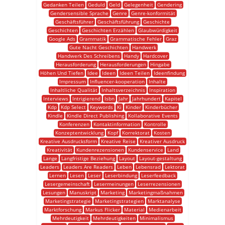
Gedanken Teilen
Geduld
Geld
Gelegenheit
Gendering
Gendersensible Sprache
Genre
Genre-konformität
Geschäftsführer
Geschäftsführung
Geschichte
Geschichten
Geschichten Erzählen
Glaubwürdigkeit
Google Ads
Grammatik
Grammatische Fehler
Graz
Gute Nacht Geschichten
Handwerk
Handwerk Des Schreibens
Handy
Hardcover
Herausforderung
Herausforderungen
Hingabe
Höhen Und Tiefen
Idee
Ideen
Ideen Teilen
Ideenfindung
Impressum
Influencer-kooperation
Inhalte
Inhaltliche Qualität
Inhaltsverzeichnis
Inspiration
Interviews
Intrigierend
Isbn
Jahr
Jahrhundert
Kapitel
Kdp
Kdp Select
Keywords
Ki
Kinder
Kinderbücher
Kindle
Kindle Direct Publishing
Kollaborative Events
Konferenzen
Kontaktinformation
Kontrolle
Konzeptentwicklung
Kopf
Korrektorat
Kosten
Kreative Ausdrucksform
Kreative Reise
Kreativer Ausdruck
Kreativität
Kundenrezensionen
Kundenservice
Land
Lange
Langfristige Beziehung
Layout
Layout-gestaltung
Leaders
Leaders Are Readers
Leben
Lebensrad
Lektorat
Lernen
Lesen
Leser
Leserbindung
Leserfeedback
Lesergemeinschaft
Lesermeinungen
Leserrezensionen
Lesungen
Manuskript
Marketing
Marketingmaßnahmen
Marketingstrategie
Marketingstrategien
Marktanalyse
Marktforschung
Markus Flicker
Material
Medienarbeit
Mehrdeutigkeit
Mehrdeutigkeiten
Minimalismus