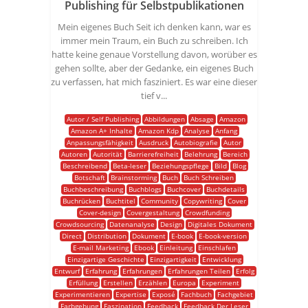
Publishing für Selbstpublikationen
Mein eigenes Buch Seit ich denken kann, war es
immer mein Traum, ein Buch zu schreiben. Ich
hatte keine genaue Vorstellung davon, worüber es
gehen sollte, aber der Gedanke, ein eigenes Buch
zu verfassen, hat mich fasziniert. Es war eine dieser
tief v...
Autor / Self Publishing
Abbildungen
Absage
Amazon
Amazon A+ Inhalte
Amazon Kdp
Analyse
Anfang
Anpassungsfähigkeit
Ausdruck
Autobiografie
Autor
Autoren
Autorität
Barrierefreiheit
Belehrung
Bereich
Beschreibend
Beta-leser
Beziehungspflege
Bild
Blog
Botschaft
Brainstorming
Buch
Buch Schreiben
Buchbeschreibung
Buchblogs
Buchcover
Buchdetails
Buchrücken
Buchtitel
Community
Copywriting
Cover
Cover-design
Covergestaltung
Crowdfunding
Crowdsourcing
Datenanalyse
Design
Digitales Dokument
Direct
Distribution
Dokument
E-book
E-book-version
E-mail Marketing
Ebook
Einleitung
Einschlafen
Einzigartige Geschichte
Einzigartigkeit
Entwicklung
Entwurf
Erfahrung
Erfahrungen
Erfahrungen Teilen
Erfolg
Erfüllung
Erstellen
Erzählen
Europa
Experiment
Experimentieren
Expertise
Exposé
Fachbuch
Fachgebiet
Farbgebung
Faszination
Feedback
Feedback Der Leser