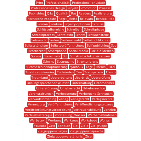
Print
Professionalität
Professioneller Lektor
Professionelles Design
Projekt
Promotion
Prozess
Publishing
Q&a
Qualität
Rat
Readers
Realisierung
Rechtliche Aspekte
Regel
Reise
Relevanz
Rentabilität
Roman
Routine
Royalty-optionen
Schluss
Schlüsselbereiche
Schreiben
Schreibphase
Schreibprozess
Schreibstil
Schrift
Schwachstelle
Sehnsucht
Seiten
Seitenanzahl
Selbstpublikation
Selbstständiger
Selbstveröffentlichung
Self-publishing
Seo
Sichtbarkeit
Smartphone
Social Media
Soziale Medien
Sprung
Steiermark
Stil
Stilistische Inkonsistenzen
Stimme
Strategeme
Strukturierung
Suchmaschinenoptimierung
Symbolik
Tage
Thema
Titel
Titel-brainstorming
Todsünden
Ton
Transparenz
Traum
Traumland
Überarbeitung
Überblick
Überprüfung
Unausgesprochener Wunsch
Unterhaltung
Unternehmer
Unterstützung
Urheberrecht
Urheberrechte
Veranstaltungen
Verbesserung
Verborgene Sehnsucht
Verkaufsförderung
Verlag
Verlagsrecht
Verlagsrechte
Vernetzung
Veröffentlichung
Veröffentlichungsprozess
Veröffentlichungsvorbereitung
Vertrauensbildung
Vertrieb
Vertriebsstrategie
Vorstellung
Wasser
Werbemaßnahmen
Werbetext
Werbung
Werkzeug
Workshops
Wunsch
Youtube
Zeit
Zeitplan
Ziel
Ziele
Zielgruppe
Zielgruppenanalyse
Zielgruppenansprache
Zielgruppenverständnis
Zitat