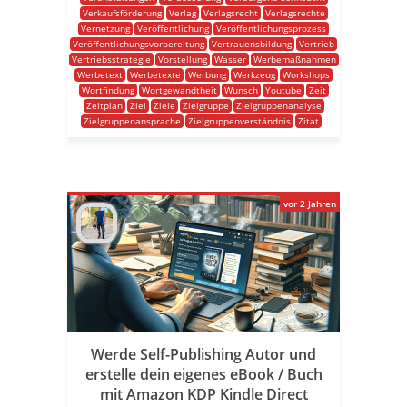
Verkaufsförderung
Verlag
Verlagsrecht
Verlagsrechte
Vernetzung
Veröffentlichung
Veröffentlichungsprozess
Veröffentlichungsvorbereitung
Vertrauensbildung
Vertrieb
Vertriebsstrategie
Vorstellung
Wasser
Werbemaßnahmen
Werbetext
Werbetexte
Werbung
Werkzeug
Workshops
Wortfindung
Wortgewandtheit
Wunsch
Youtube
Zeit
Zeitplan
Ziel
Ziele
Zielgruppe
Zielgruppenanalyse
Zielgruppenansprache
Zielgruppenverständnis
Zitat
vor 2 Jahren
Werde Self-Publishing Autor und
erstelle dein eigenes eBook / Buch
mit Amazon KDP Kindle Direct