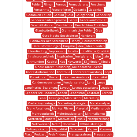
Fehler
Filmen
Format
Formatierung
Forschung
Fortschritt
Fotografieren
Gedanke
Gedanken
Gedanken Teilen
Geduld
Geld
Gelegenheit
Gendering
Gendersensible Sprache
Genre
Genre-konformität
Geschäftsführer
Geschichte
Geschichten Erzählen
Glaubwürdigkeit
Grammatische Fehler
Graz
Gute Nacht Geschichten
Handwerk
Handwerk Des Schreibens
Handy
Herausforderung
Herausforderungen
Hingabe
Idee
Ideen Teilen
Ideenfindung
Impressum
Inhalte
Inhaltliche Qualität
Inhaltsverzeichnis
Inspiration
Intrigierend
Isbn
Jahr
Jahrhundert
Kapitel
Kdp
Keywords
Ki
Kinder
Kindle
Kindle Direct Publishing
Kollaborative Events
Kontaktinformation
Kontrolle
Konzeptentwicklung
Kopf
Korrektorat
Kosten
Kreativer Ausdruck
Kreativität
Kundenrezensionen
Kundenservice
Land
Lange
Langfristige Beziehung
Layout
Layout-gestaltung
Leaders
Leaders Are Readers
Leben
Lebensrad
Lektorat
Lernen
Leser
Lesungen
Manuskript
Marketing
Marketingstrategie
Marketingstrategien
Marktanalyse
Marktforschung
Markus Flicker
Material
Medienarbeit
Mehrdeutigkeit
Mehrdeutigkeiten
Minimalismus
Mittelteil
Monate
Motivation
Musik
Nachbereitung
Netzwerken
Notiz
Notizbuch
Offline-strategien
Online-präsenz
Originalität
Österreich
Papier
Planung
Platz
Podcast
Preisfindung
Preisgestaltung
Pressearbeit