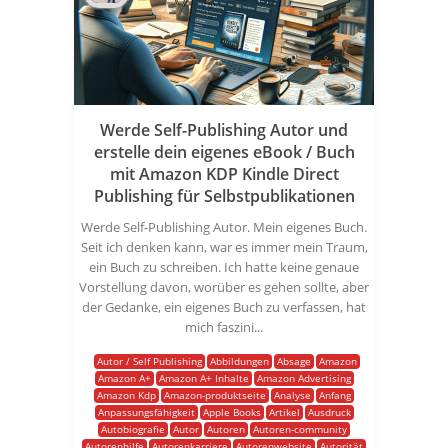
Werde Self-Publishing Autor und
erstelle dein eigenes eBook / Buch
mit Amazon KDP Kindle Direct
Publishing für Selbstpublikationen
Werde Self-Publishing Autor. Mein eigenes Buch.
Seit ich denken kann, war es immer mein Traum,
ein Buch zu schreiben. Ich hatte keine genaue
Vorstellung davon, worüber es gehen sollte, aber
der Gedanke, ein eigenes Buch zu verfassen, hat
mich faszini...
Autor / Self Publishing
Abbildungen
Absage
Amazon
Amazon A+
Amazon A+ Inhalte
Amazon Advertising
Amazon Kdp
Amazon-produktseite
Analyse
Anfang
Anpassungsfähigkeit
Apple Books
Artikel
Ausdruck
Autobiografie
Autor
Autoren
Autoren-community
Autorenhilfe
Autorenkarriere
Autorenwebsite
Autorität