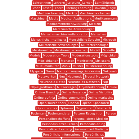
Lehrerinnen
Lehrern
Leistung
Lernen
Lernfähigkeit
Lesen
Leser
Lesern
Lifelong Learning
Linkedin
Logik
Machine Learning
Markus
Maschinelles Lernen
Maschinen
Media
Medical Applications
Medikamenten
Medikamentenentwicklung
Medizin
Medizinische Anwendungen
Mensch-maschine-kollaboration
Menschen
Menschliche Intelligenz
Menschliche Sprache
Microsoft
Militärische Anwendungen
Militärtechnologie
Missbrauchs-
Missbrauchsszenarien
Modell
Modelle
Models
Moderation Tools
Moderationstools
Möglichkeit
Möglichkeiten
Monaten
Monitoring
Mrt-scans
Multi-modalität
Musik
Muster
Mustererkennung
Myspace
Name
Natural Language Processing
Netzwerk
Netzwerken
Neu
Neukunde
Neural Network
Neuronale Netze
Neuronales Netzwerk
Nlp
Nlp-algorithmen
Nutzerfragen
Objekterkennung
Online
Online Branding
Online Presence
Online Visibility
Online-auftritt
Online-community
Online-marketing
Open-source-tools
Openai
Openai Sponsoren
Opportunities
Optimize
Originalität
Österreich
Patienten
Patientendaten
Pattern Recognition
Person
Personalbeschaffung
Personalisierte Medizin
Personalisiertes Lernen
Personalisierung
Personalized Learning
Personalized Medicine
Persönliche Informationen
Persönliches