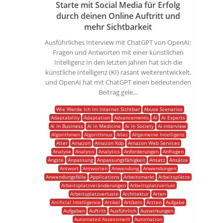
Starte mit Social Media für Erfolg
durch deinen Online Auftritt und
mehr Sichtbarkeit
Ausführliches Interview mit ChatGPT von OpenAI:
Fragen und Antworten mit einer künstlichen
Intelligenz In den letzten Jahren hat sich die
künstliche Intelligenz (KI) rasant weiterentwickelt,
und OpenAI hat mit ChatGPT einen bedeutenden
Beitrag gele...
Wie Werde Ich Im Internet Sichtbar
Abuse Scenarios
Adaptability
Adaptation
Advancements
Ai
Ai Experts
Ai In Business
Ai In Medicine
Ai In Society
Ai-interview
Algorithmen
Algorithmus
Alles
Allgemeine Intelligenz
Alter
Amazon
Amazon Kdp
Amazon Web Services
Analyse
Analysis
Analytics
Anforderungen
Anfragen
Ängste
Anpassung
Anpassungsfähigkeit
Ansatz
Ansätze
Antwort
Antworten
Anwendung
Anwendungen
Anwendungsfälle
Applications
Arbeitsmarkt
Arbeitsplätze
Arbeitsplatzveränderungen
Arbeitsplatzverlust
Arbeitsplatzverluste
Architektur
Arten
Artificial Intelligence
Artikel
Artikeln
Ärzten
Aufgabe
Aufgaben
Auftritt
Ausführlich
Auswirkungen
Automated Assessment
Automation