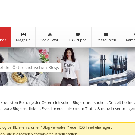
thek
Magazin
Social-Wall
FB Gruppe
Ressourcen
Kamp
kel der Österreichischen Blogs
aktuellsten Beiträge der Österreichischen Blogs durchsuchen. Derzeit befind
auf eure Blogs verlinken. Es sollte euch also mehr Traffic & neue Leser brin
og verifizieren & unter "Blog verwalten" euer RSS Feed eintragen.
en" die Blogothek Sichtbarkeit auf nein stellen.