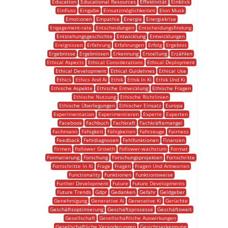
Education
Educational Resources
Effektivität
Einblick
Einfluss
Eingabe
Einsatzmöglichkeiten
Elon Musk
Emotionen
Empathie
Energie
Energiekrise
Engagement-rate
Entscheidungen
Entscheidungsfindung
Entstehungsgeschichte
Entwicklung
Entwicklungen
Ereignissen
Erfahrung
Erfahrungen
Erfolg
Ergebnis
Ergebnisse
Ergebnissen
Erkennung
Erstellung
Erzählen
Ethical Aspects
Ethical Considerations
Ethical Deployment
Ethical Development
Ethical Guidelines
Ethical Use
Ethics
Ethics And Ai
Ethik
Ethik In Ki
Ethik Und Ki
Ethische Aspekte
Ethische Entwicklung
Ethische Fragen
Ethische Nutzung
Ethische Richtlinien
Ethische Überlegungen
Ethischer Einsatz
Europa
Experimentation
Experimentieren
Experte
Experten
Facebook
Fachbuch
Fachkraft
Fachkräftemangel
Fachmann
Fähigkeit
Fähigkeiten
Fahrzeuge
Fairness
Feedback
Fehldiagnosen
Fehlfunktionen
Finanzen
Firmen
Follower Growth
Follower-wachstum
Format
Formatierung
Forschung
Forschungsprojekten
Fortschritte
Fortschritte In Ki
Frage
Fragen
Fragen Und Antworten
Functionality
Funktionen
Funktionsweise
Further Development
Future
Future Developments
Future Trends
Gdpr
Gedanken
Gefahr
Geldgeber
Genehmigung
Generative Ai
Generative Ki
Gerüchte
Geschäftsoptimierung
Geschäftsprozesse
Geschäftswelt
Gesellschaft
Gesellschaftliche Auswirkungen
Gesellschaftliche Veränderungen
Gesichtserkennung