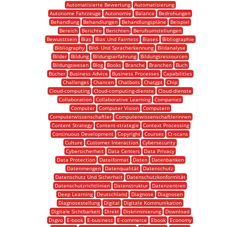
Automatisierte Bewertung
Automatisierung
Autonome Fahrzeuge
Autonomie
Balance
Bedrohungen
Behandlung
Behandlungen
Behandlungspläne
Beispiel
Bereich
Berichte
Berichten
Berufsumstellungen
Bewusstsein
Bias
Bias Und Fairness
Biases
Bibliographie
Bibliography
Bild- Und Spracherkennung
Bildanalyse
Bilder
Bildung
Bildungserfahrung
Bildungsressourcen
Bildungswesen
Blog
Books
Branche
Branchen
Buch
Bücher
Business Advice
Business Processes
Capabilities
Challenges
Chancen
Chatbots
Chatgpt
Chip
Cloud-computing
Cloud-computing-dienste
Cloud-dienste
Collaboration
Collaborative Learning
Companies
Computer
Computer Vision
Computern
Computerwissenschaftler
Computerwissenschaftlerinnen
Content Strategy
Content-strategie
Context Processing
Continuous Development
Copyright
Courses
Ct-scans
Culture
Customer Interaction
Cybersecurity
Cybersicherheit
Data Centers
Data Privacy
Data Protection
Dateiformat
Daten
Datenbanken
Datenmengen
Datenqualität
Datenschutz
Datenschutz Und Sicherheit
Datenschutzkonformität
Datenschutzrichtlinien
Datenstruktur
Datenzentren
Deep Learning
Deutschland
Diagnose
Diagnosen
Diagnosestellung
Digital
Digitale Kommunikation
Digitale Sichtbarkeit
Direkt
Diskriminierung
Download
Dsgvo
E-book
E-business
E-commerce
Ebook
Economy