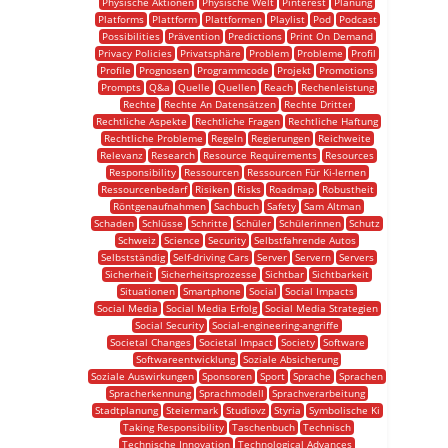
Physische Aktionen
Physische Welt
Pinterest
Planung
Platforms
Plattform
Plattformen
Playlist
Pod
Podcast
Possibilities
Prävention
Predictions
Print On Demand
Privacy Policies
Privatsphäre
Problem
Probleme
Profil
Profile
Prognosen
Programmcode
Projekt
Promotions
Prompts
Q&a
Quelle
Quellen
Reach
Rechenleistung
Rechte
Rechte An Datensätzen
Rechte Dritter
Rechtliche Aspekte
Rechtliche Fragen
Rechtliche Haftung
Rechtliche Probleme
Regeln
Regierungen
Reichweite
Relevanz
Research
Resource Requirements
Resources
Responsibility
Ressourcen
Ressourcen Für Ki-lernen
Ressourcenbedarf
Risiken
Risks
Roadmap
Robustheit
Röntgenaufnahmen
Sachbuch
Safety
Sam Altman
Schaden
Schlüsse
Schritte
Schüler
Schülerinnen
Schutz
Schweiz
Science
Security
Selbstfahrende Autos
Selbstständig
Self-driving Cars
Server
Servern
Servers
Sicherheit
Sicherheitsprozesse
Sichtbar
Sichtbarkeit
Situationen
Smartphone
Social
Social Impacts
Social Media
Social Media Erfolg
Social Media Strategien
Social Security
Social-engineering-angriffe
Societal Changes
Societal Impact
Society
Software
Softwareentwicklung
Soziale Absicherung
Soziale Auswirkungen
Sponsoren
Sport
Sprache
Sprachen
Spracherkennung
Sprachmodell
Sprachverarbeitung
Stadtplanung
Steiermark
Studiovz
Styria
Symbolische Ki
Taking Responsibility
Taschenbuch
Technisch
Technische Innovation
Technological Advances