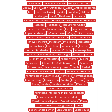
Gesundheit
Gesundheitswesen
Google Cloud
Gpt
Gpt-3.5
Gpt-4
Gpt-4 Architecture
Gpus
Grafikprozessoren
Graz
Greg Brockman
Gründer
Gründung
Haftung
Handlungen
Handy
Hardcover
Hardware
Hardware-technologie
Hardware-technologieunternehmen
Hashtags
Healthcare
Herausforderungen
Human-machine Collaboration
Idee
Implementation
Implementierung
Informationen
Infosys
Infrastructure
Infrastruktur
Inhalten
Innovation
Innovation Power
Innovationskraft
Instagram
Intelligenz
Interaction
Interactivity
Interaktion
Interaktivität
Internet
Internet Sichtbarkeit
Internet Visibility
Internetpräsenz
Interview
Investitionen
Job Changes
Job Loss
Jobs
Ki
Ki Im Internet-marketing
Ki-algorithmen
Ki-ethik
Ki-experten
Ki-kontrolle Und Überwachung
Ki-systeme
Ki-systemen
Ki-verwendungszweck
Kindle
Klarheit
Kollaboratives Lernen
Kontext
Kontextverarbeitung
Kontinuierliche Entwicklung
Kontrolle
Konversationen
Konzentration
Krankheiten
Kreativ
Kreativität
Kultur
Kunde
Kunden
Kundeninteraktion
Künstlich
Künstliche Intelligenz
Künstliche Intelligenz In Der Gesellschaft
Künstliche Intelligenz In Der Medizin
Künstliche Intelligenz In Der Wirtschaft
Kurse
Labor Market
Language Model
Leben
Lebenslanges Lernen
Legal Aspects
Legal Issues