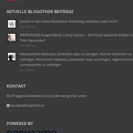
AKTUELLE BLOGOTHEK BEITRÄGE
Zurück in den Schul-Rhythmus: Frühzeitig umstellen oder nicht?
vor 2 Jahren
[REZENSION] Escape-Rätsel: Lenny Hunter – Der Feuer speiende Vulkan v
Thilo Neuendorf
vor 2 Jahren
Manipulieren bedeutet, jemanden dazu zu bringen, fremde Interessen zu
verfolgen. Motivieren bedeutet, jemanden dazu zu bringen, eigene Intere
konsequenter zu verfolgen
vor 2 Jahren
KONTAKT
Bei Fragen kontaktiere uns jederzeit gerne unter
kontakt@blogheim.at
POWERED BY