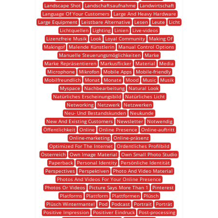
Landscape Shot
Landschaftsaufnahme
Landwirtschaft
Language Of Your Customers
Large And Heavy Hardware
Large Equipment
Leistbare Alternative
Lesen
Leute
Licht
Lichtquellen
Lighting
Linien
Live-videos
Lizenzfreie Musik
Look
Loyal Community
Making Of
Makingof
Malende Künstlerin
Manual Control Options
Manuelle Steuerungsmöglichkeiten
Marke
Marke Repräsentieren
Markusflicker
Material
Media
Microphone
Mikrofon
Mobile Apps
Mobile-friendly
Mobilfreundlich
Monat
Monate
Mood
Music
Musik
Myspace
Nachbearbeitung
Natural Look
Natürliches Erscheinungsbild
Natürliches Licht
Networking
Netzwerk
Netzwerken
Neu- Und Bestandskunden
Neukunde
New And Existing Customers
Newsletter
Notwendig
Öffentlichkeit
Online
Online Presence
Online-auftritt
Online-marketing
Online-präsenz
Optimized For The Internet
Ordentliches Profilbild
Österreich
Own Image Material
Own Small Photo Studio
Paperback
Personal Identity
Persönliche Identität
Perspectives
Perspektiven
Photo And Video Material
Photos And Videos For Your Online Presence
Photos Or Videos
Picture Says More Than 1
Pinterest
Platforms
Plattform
Plattformen
Plüsch
Plüsch Wintermantel
Pod
Podcast
Portrait
Porträt
Positive Impression
Positiver Eindruck
Post-processing