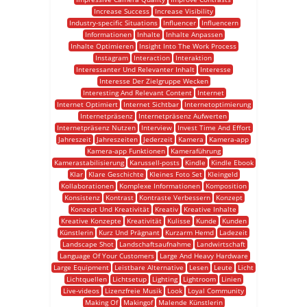
Increase Success
Increase Visibility
Industry-specific Situations
Influencer
Influencern
Informationen
Inhalte
Inhalte Anpassen
Inhalte Optimieren
Insight Into The Work Process
Instagram
Interaction
Interaktion
Interessanter Und Relevanter Inhalt
Interesse
Interesse Der Zielgruppe Wecken
Interesting And Relevant Content
Internet
Internet Optimiert
Internet Sichtbar
Internetoptimierung
Internetpräsenz
Internetpräsenz Aufwerten
Internetpräsenz Nutzen
Interview
Invest Time And Effort
Jahreszeit
Jahreszeiten
Jederzeit
Kamera
Kamera-app
Kamera-app Funktionen
Kameraführung
Kamerastabilisierung
Karussell-posts
Kindle
Kindle Ebook
Klar
Klare Geschichte
Kleines Foto Set
Kleingeld
Kollaborationen
Komplexe Informationen
Komposition
Konsistenz
Kontrast
Kontraste Verbessern
Konzept
Konzept Und Kreativität
Kreativ
Kreative Inhalte
Kreative Konzepte
Kreativität
Kulisse
Kunde
Kunden
Künstlerin
Kurz Und Prägnant
Kurzarm Hemd
Ladezeit
Landscape Shot
Landschaftsaufnahme
Landwirtschaft
Language Of Your Customers
Large And Heavy Hardware
Large Equipment
Leistbare Alternative
Lesen
Leute
Licht
Lichtquellen
Lichtsetup
Lighting
Lightroom
Linien
Live-videos
Lizenzfreie Musik
Look
Loyal Community
Making Of
Makingof
Malende Künstlerin