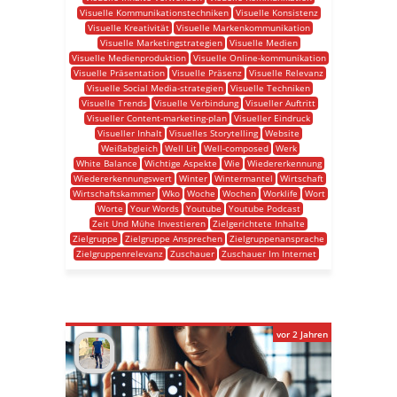
Visuelle Kommunikationstechniken
Visuelle Konsistenz
Visuelle Kreativität
Visuelle Markenkommunikation
Visuelle Marketingstrategien
Visuelle Medien
Visuelle Medienproduktion
Visuelle Online-kommunikation
Visuelle Präsentation
Visuelle Präsenz
Visuelle Relevanz
Visuelle Social Media-strategien
Visuelle Techniken
Visuelle Trends
Visuelle Verbindung
Visueller Auftritt
Visueller Content-marketing-plan
Visueller Eindruck
Visueller Inhalt
Visuelles Storytelling
Website
Weißabgleich
Well Lit
Well-composed
Werk
White Balance
Wichtige Aspekte
Wie
Wiedererkennung
Wiedererkennungswert
Winter
Wintermantel
Wirtschaft
Wirtschaftskammer
Wko
Woche
Wochen
Worklife
Wort
Worte
Your Words
Youtube
Youtube Podcast
Zeit Und Mühe Investieren
Zielgerichtete Inhalte
Zielgruppe
Zielgruppe Ansprechen
Zielgruppenansprache
Zielgruppenrelevanz
Zuschauer
Zuschauer Im Internet
vor 2 Jahren