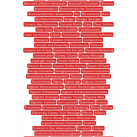
Botschaft Effektiv Vermitteln
Botschaft Vermitteln
Branche
Branchenüblich
Branchenübliche Situationen
Branchenüblichen Situationen
Bts
Bts-material
Buch
Buchbeschreibung
Budget
Budget Sprengen
Camera App Functions
Carousel Posts
Clear
Clear Gallery
Clear Story
Clearly Audible
Collaborations
Color Correction
Colors
Community
Community Aufbauen
Company
Complex Information
Composition
Concept And Creativity
Consistency
Content
Content For A Year
Content Für Ein Jahr
Content Marketing
Content-plan
Convey Clearly
Convey Message
Copyright Issues
Create Videos
Creative Content
Davinci Resolve
Decent Profile Picture
Depth Of Field
Design Elements
Designelemente
Detailed Interview
Detaillierte Aufmerksamkeit
Details
Deutlich Zu Hören
Deutschland
Digital
Digital Age
Digitale Inhalte
Digitale Kommunikation
Digitale Marketingkampagnen
Digitale Sichtbarkeit
Digitale Sichtbarkeitstechniken
Digitale Strategie
Digitale Trends
Digitale Welt
Digitaler Content
Do-it-yourself
Download
E-book
E-business
E-commerce
E-mail Marketing
Ebook
Editing
Effectively Convey Your Message
Effects
Effekte
Eigene Worte
Eigenes Bildmaterial
Eigenes Kleines Fotostudio
Einblick
Einblick In Den Arbeitsablauf
Eindruck
Einfach
Einheitliches Erscheinungsbild
Einstellungen