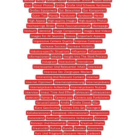
Gimbal
Gimp
Golden Ratio
Goldener Schnitt
Good Sound
Graz
Great Photos
Größe
Große Und Schwere Hardware
Großes Equipment
Gut Beleuchtet
Gut Komponiert
Guter Ton
Handy
Hardcover
Hardware
Hemd
High Appeal
High-quality Images
High-quality Photos
Hochwertige Bilder
Hohe Faszinationskraft
Homepage
Hörbuch
Identität
Image Composition
Images And Videos
Images For All Seasons
Imovie
Important Aspects
Impressive Camera Quality
Improve Contrasts
Increase Success
Increase Visibility
Industry-specific Situations
Influencer
Influencern
Informationen
Inhalte
Insight Into The Work Process
Instagram
Interaction
Interaktion
Interessanter Und Relevanter Inhalt
Interesse
Interesse Der Zielgruppe Wecken
Interesting And Relevant Content
Internet
Internet Optimiert
Internetoptimierung
Internetpräsenz
Internetpräsenz Aufwerten
Internetpräsenz Nutzen
Interview
Invest Time And Effort
Jahreszeit
Jahreszeiten
Jederzeit
Kamera
Kamera-app
Kamera-app Funktionen
Karussell-posts
Kindle
Kindle Ebook
Klar
Klare Geschichte
Kleines Foto Set
Kleingeld
Kollaborationen
Komplexe Informationen
Komposition
Konsistenz
Kontrast
Kontraste Verbessern
Konzept
Konzept Und Kreativität
Kreativ
Kreative Inhalte
Kreativität
Kulisse
Kunde
Kunden
Künstlerin
Kurz Und Prägnant
Kurzarm Hemd
Ladezeit