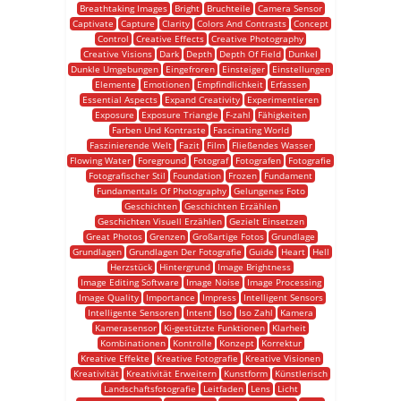
Breathtaking Images
Bright
Bruchteile
Camera Sensor
Captivate
Capture
Clarity
Colors And Contrasts
Concept
Control
Creative Effects
Creative Photography
Creative Visions
Dark
Depth
Depth Of Field
Dunkel
Dunkle Umgebungen
Eingefroren
Einsteiger
Einstellungen
Elemente
Emotionen
Empfindlichkeit
Erfassen
Essential Aspects
Expand Creativity
Experimentieren
Exposure
Exposure Triangle
F-zahl
Fähigkeiten
Farben Und Kontraste
Fascinating World
Faszinierende Welt
Fazit
Film
Fließendes Wasser
Flowing Water
Foreground
Fotograf
Fotografen
Fotografie
Fotografischer Stil
Foundation
Frozen
Fundament
Fundamentals Of Photography
Gelungenes Foto
Geschichten
Geschichten Erzählen
Geschichten Visuell Erzählen
Gezielt Einsetzen
Great Photos
Grenzen
Großartige Fotos
Grundlage
Grundlagen
Grundlagen Der Fotografie
Guide
Heart
Hell
Herzstück
Hintergrund
Image Brightness
Image Editing Software
Image Noise
Image Processing
Image Quality
Importance
Impress
Intelligent Sensors
Intelligente Sensoren
Intent
Iso
Iso Zahl
Kamera
Kamerasensor
Ki-gestützte Funktionen
Klarheit
Kombinationen
Kontrolle
Konzept
Korrektur
Kreative Effekte
Kreative Fotografie
Kreative Visionen
Kreativität
Kreativität Erweitern
Kunstform
Künstlerisch
Landschaftsfotografie
Leitfaden
Lens
Licht