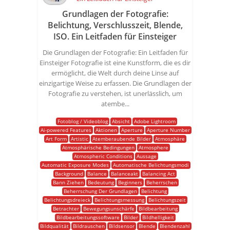
Grundlagen der Fotografie:
Belichtung, Verschlusszeit, Blende,
ISO. Ein Leitfaden für Einsteiger
Die Grundlagen der Fotografie: Ein Leitfaden für
Einsteiger Fotografie ist eine Kunstform, die es dir
ermöglicht, die Welt durch deine Linse auf
einzigartige Weise zu erfassen. Die Grundlagen der
Fotografie zu verstehen, ist unerlässlich, um
atembe...
Fotoblog / Videoblog
Absicht
Adobe Lightroom
Ai-powered Features
Aktionen
Aperture
Aperture Number
Art Form
Artistic
Atemberaubende Bilder
Atmosphäre
Atmosphärische Bedingungen
Atmosphere
Atmospheric Conditions
Aussage
Automatic Exposure Modes
Automatische Belichtungsmodi
Background
Balance
Balanceakt
Balancing Act
Bann Ziehen
Bedeutung
Beginners
Beherrschen
Beherrschung Der Grundlagen
Belichtung
Belichtungsdreieck
Belichtungsmessung
Belichtungszeit
Betrachter
Bewegungsunschärfe
Bildbearbeitung
Bildbearbeitungssoftware
Bilder
Bildhelligkeit
Bildqualität
Bildrauschen
Bildsensor
Blende
Blendenzahl