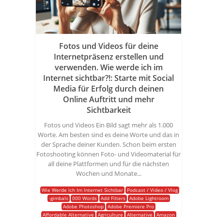
Fotos und Videos für deine
Internetpräsenz erstellen und
verwenden. Wie werde ich im
Internet sichtbar?!: Starte mit Social
Media für Erfolg durch deinen
Online Auftritt und mehr
Sichtbarkeit
Fotos und Videos Ein Bild sagt mehr als 1.000
Worte. Am besten sind es deine Worte und das in
der Sprache deiner Kunden. Schon beim ersten
Fotoshooting können Foto- und Videomaterial für
all deine Plattformen und für die nächsten
Wochen und Monate...
Wie Werde Ich Im Internet Sichtbar
Podcast / Video / Vlog
-gimbals
000 Words
Add Filters
Adobe Lightroom
Adobe Photoshop
Adobe Premiere Pro
Affordable Alternative
Agriculture
Alternative
Amazon