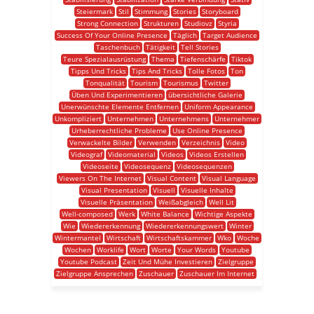
Steiermark
Stil
Stimmung
Stories
Storyboard
Strong Connection
Strukturen
Studiovz
Styria
Success Of Your Online Presence
Täglich
Target Audience
Taschenbuch
Tätigkeit
Tell Stories
Teure Spezialausrüstung
Thema
Tiefenschärfe
Tiktok
Tipps Und Tricks
Tips And Tricks
Tolle Fotos
Ton
Tonqualität
Tourism
Tourismus
Twitter
Üben Und Experimentieren
übersichtliche Galerie
Unerwünschte Elemente Entfernen
Uniform Appearance
Unkompliziert
Unternehmen
Unternehmens
Unternehmer
Urheberrechtliche Probleme
Use Online Presence
Verwackelte Bilder
Verwenden
Verzeichnis
Video
Videograf
Videomaterial
Videos
Videos Erstellen
Videoseite
Videosequenz
Videosequenzen
Viewers On The Internet
Visual Content
Visual Language
Visual Presentation
Visuell
Visuelle Inhalte
Visuelle Präsentation
Weißabgleich
Well Lit
Well-composed
Werk
White Balance
Wichtige Aspekte
Wie
Wiedererkennung
Wiedererkennungswert
Winter
Wintermantel
Wirtschaft
Wirtschaftskammer
Wko
Woche
Wochen
Worklife
Wort
Worte
Your Words
Youtube
Youtube Podcast
Zeit Und Mühe Investieren
Zielgruppe
Zielgruppe Ansprechen
Zuschauer
Zuschauer Im Internet