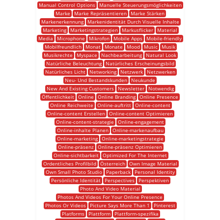
Manual Control Options
Manuelle Steuerungsmöglichkeiten
Marke
Marke Repräsentieren
Marke Stärken
Markenerkennung
Markenidentität Durch Visuelle Inhalte
Marketing
Marketingstrategien
Markusflicker
Material
Media
Microphone
Mikrofon
Mobile Apps
Mobile-friendly
Mobilfreundlich
Monat
Monate
Mood
Music
Musik
Musikrechte
Myspace
Nachbearbeitung
Natural Look
Natürliche Beleuchtung
Natürliches Erscheinungsbild
Natürliches Licht
Networking
Netzwerk
Netzwerken
Neu- Und Bestandskunden
Neukunde
New And Existing Customers
Newsletter
Notwendig
Öffentlichkeit
Online
Online Branding
Online Presence
Online Reichweite
Online-auftritt
Online-content
Online-content Erstellen
Online-content Optimieren
Online-content-strategie
Online-engagement
Online-inhalte Planen
Online-markenaufbau
Online-marketing
Online-marketingstrategie
Online-präsenz
Online-präsenz Optimieren
Online-sichtbarkeit
Optimized For The Internet
Ordentliches Profilbild
Österreich
Own Image Material
Own Small Photo Studio
Paperback
Personal Identity
Persönliche Identität
Perspectives
Perspektiven
Photo And Video Material
Photos And Videos For Your Online Presence
Photos Or Videos
Picture Says More Than 1
Pinterest
Platforms
Plattform
Plattform-spezifika