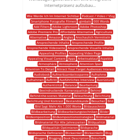
Internetpräsenz aufzubau...
Wie Werde Ich Im Internet Sichtbar
Podcast / Video / Vlog
Smartphone Fotografie Filmen
-gimbals
000 Words
Add Filters
Adobe Lightroom
Adobe Photoshop
Adobe Premiere Pro
Affordable Alternative
Agriculture
Alternative
Amazon
Angles
Anschaulich Vermitteln
Ansprechende Inhalte
Ansprechende Profile
Ansprechende Videoseite
Ansprechende Visuelle Inhalte
Appealing Profiles
Appealing Video Page
Appealing Visual Content
Apps
Arbeitsablauf
Aspekte
Atmosphäre
Atmosphere
Attention Span
Attention To Detail
Attract Your Target Audiences Interest
Audiobook
Aufmerksamkeitsspanne
Aufnahme
Aufnahmen
Auftritt
Ausführliches Interview
Ausrüstung
Authentizität
Balance
Bearbeitung
Beeindruckende Kameraqualität
Behind
Behind-the-scenes Material
Beleuchtung
Belichtung
Belichtung Und Kontrast
Bestandskunde
Besucher
Bild
Bild Sagt Mehr Als 1.000 Worte
Bildausschnitt
Bildbearbeitung
Bildbearbeitungstechniken
Bilder
Bildkomposition
Bildkompositionsstrategien
Bildmaterial
Bildmaterial Für Alle Jahreszeiten
Bildqualität
Bildqualität Optimieren
Bildsprache
Bildsprache Definieren
Blickwinkel
Blickwinkeln
Blog
Bloggen
Blogging
Book Description
Botschaft