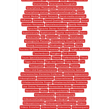
Smartphone
Smartphone Fotografie
Smartphone Photography
Smartphone-kameras
Smartphone-stative
Smartphonefotografie
Social
Social Media
Social Network
Social-media-strategie
Software
Sommer
Sound Quality
Soundqualität
Sozial
Soziales Netzwerk
Spezialausrüstung
Spotify Hörbuch
Sprache
Sprache Deiner Kunden
Stabilisator
Stabilisierung
Stabilization
Starke Verbindung
Stativ
Steiermark
Stil
Stimmung
Stories
Storyboard
Strategische Planung
Strategische Visuelle Inhalte
Strong Connection
Strukturen
Studiovz
Styria
Success Of Your Online Presence
Täglich
Target Audience
Taschenbuch
Tätigkeit
Tell Stories
Teure Spezialausrüstung
Thema
Tiefenschärfe
Tiktok
Tipps Und Tricks
Tips And Tricks
Tolle Fotos
Ton
Tonqualität
Tourism
Tourismus
Twitter
Üben Und Experimentieren
übersichtliche Galerie
Unerwünschte Elemente Entfernen
Uniform Appearance
Unkompliziert
Unternehmen
Unternehmens
Unternehmer
Urheberrechtliche Fragen
Urheberrechtliche Probleme
Use Online Presence
Verwackelte Bilder
Verwenden
Verzeichnis
Video
Video-marketing
Video-tipps
Videoausrüstung
Videoerstellung
Videoerstellungstechniken
Videograf
Videomaterial
Videooptimierung
Videoqualität Optimieren
Videos
Videos Erstellen
Videoschnitt
Videoseite
Videosequenz