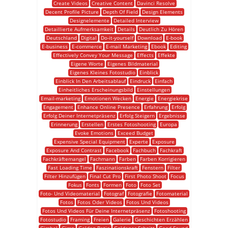
Create Videos
Creative Content
Davinci Resolve
Decent Profile Picture
Depth Of Field
Design Elements
Designelemente
Detailed Interview
Detaillierte Aufmerksamkeit
Details
Deutlich Zu Hören
Deutschland
Digital
Do-it-yourself
Download
E-book
E-business
E-commerce
E-mail Marketing
Ebook
Editing
Effectively Convey Your Message
Effects
Effekte
Eigene Worte
Eigenes Bildmaterial
Eigenes Kleines Fotostudio
Einblick
Einblick In Den Arbeitsablauf
Eindruck
Einfach
Einheitliches Erscheinungsbild
Einstellungen
Email-marketing
Emotionen Wecken
Energie
Energiekrise
Engagement
Enhance Online Presence
Erfahrung
Erfolg
Erfolg Deiner Internetpräsenz
Erfolg Steigern
Ergebnisse
Erinnerung
Erstellen
Erstes Fotoshooting
Europa
Evoke Emotions
Exceed Budget
Expensive Special Equipment
Experte
Exposure
Exposure And Contrast
Facebook
Fachbuch
Fachkraft
Fachkräftemangel
Fachmann
Farben
Farben Korrigieren
Fast Loading Time
Faszinationskraft
Fenstern
Filter
Filter Hinzufügen
Final Cut Pro
First Photo Shoot
Focus
Fokus
Fonts
Formen
Foto
Foto Set
Foto- Und Videomaterial
Fotograf
Fotografie
Fotomaterial
Fotos
Fotos Oder Videos
Fotos Und Videos
Fotos Und Videos Für Deine Internetpräsenz
Fotoshooting
Fotostudio
Framing
Freien
Galerie
Geschichten Erzählen