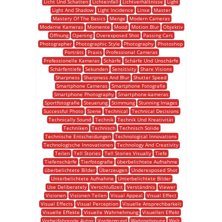
Licht Und Schatten
Lichteinfall
Lichtverhältnisse
Light
Light And Shadow
Light Incidence
Linse
Master
Mastery Of The Basics
Menge
Modern Cameras
Moderne Kameras
Momente
Mood
Motion Blur
Objektiv
Öffnung
Opening
Overexposed Shot
Passing Cars
Photographer
Photographic Style
Photography
Photoshop
Porträts
Praxis
Professional Cameras
Professionelle Kameras
Schärfe
Schärfe Und Unschärfe
Schärfentiefe
Sekunden
Sensitivity
Share Visions
Sharpness
Sharpness And Blur
Shutter Speed
Smartphone Cameras
Smartphone Fotografie
Smartphone Photography
Smartphone-kameras
Sportfotografie
Steuerung
Stimmung
Stunning Images
Successful Photo
Szene
Technical
Technical Decisions
Technically Sound
Technik
Technik Und Kreativität
Techniken
Technisch
Technisch Solide
Technische Entscheidungen
Technological Innovations
Technologische Innovationen
Technology And Creativity
Teilen
Tell Stories
Tell Stories Visually
Tiefe
Tiefenschärfe
Tierfotografie
überbelichtete Aufnahme
überbelichtete Bilder
Überzeugen
Underexposed Shot
Unterbelichtete Aufnahme
Unterbelichtete Bilder
Use Deliberately
Verschlußzeit
Verständnis
Viewer
Visionen
Visionen Teilen
Visual Appeal
Visual Effect
Visual Effects
Visual Perception
Visuelle Ansprechbarkeit
Visuelle Effekte
Visuelle Wahrnehmung
Visuellen Effekt
Vorbeifahrende Autos
Vordergrund
Wahrnehmung
Welt