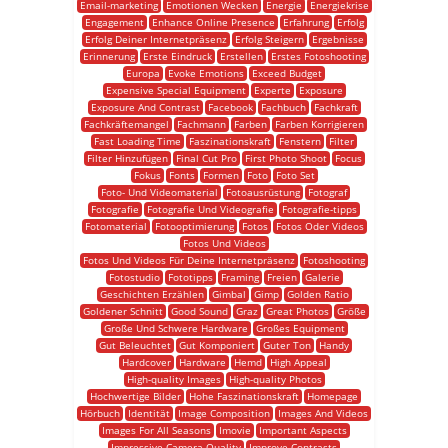
Email-marketing
Emotionen Wecken
Energie
Energiekrise
Engagement
Enhance Online Presence
Erfahrung
Erfolg
Erfolg Deiner Internetpräsenz
Erfolg Steigern
Ergebnisse
Erinnerung
Erste Eindruck
Erstellen
Erstes Fotoshooting
Europa
Evoke Emotions
Exceed Budget
Expensive Special Equipment
Experte
Exposure
Exposure And Contrast
Facebook
Fachbuch
Fachkraft
Fachkräftemangel
Fachmann
Farben
Farben Korrigieren
Fast Loading Time
Faszinationskraft
Fenstern
Filter
Filter Hinzufügen
Final Cut Pro
First Photo Shoot
Focus
Fokus
Fonts
Formen
Foto
Foto Set
Foto- Und Videomaterial
Fotoausrüstung
Fotograf
Fotografie
Fotografie Und Videografie
Fotografie-tipps
Fotomaterial
Fotooptimierung
Fotos
Fotos Oder Videos
Fotos Und Videos
Fotos Und Videos Für Deine Internetpräsenz
Fotoshooting
Fotostudio
Fototipps
Framing
Freien
Galerie
Geschichten Erzählen
Gimbal
Gimp
Golden Ratio
Goldener Schnitt
Good Sound
Graz
Great Photos
Größe
Große Und Schwere Hardware
Großes Equipment
Gut Beleuchtet
Gut Komponiert
Guter Ton
Handy
Hardcover
Hardware
Hemd
High Appeal
High-quality Images
High-quality Photos
Hochwertige Bilder
Hohe Faszinationskraft
Homepage
Hörbuch
Identität
Image Composition
Images And Videos
Images For All Seasons
Imovie
Important Aspects
Impressive Camera Quality
Improve Contrasts