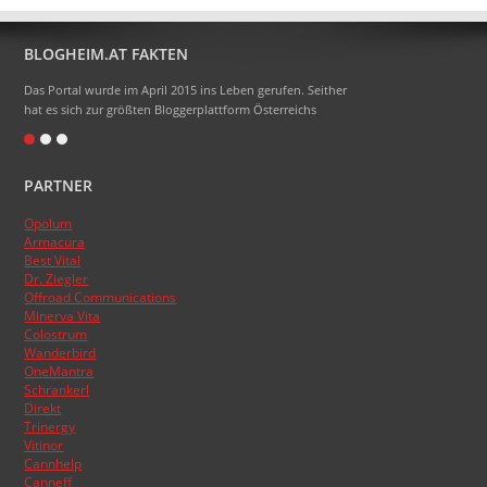
BLOGHEIM.AT FAKTEN
Das Portal wurde im April 2015 ins Leben gerufen. Seither
hat es sich zur größten Bloggerplattform Österreichs
entwickelt.
Eigentlich heißt das Portal Blogheimat - doch alle sagen
PARTNER
nur Blogheim dazu. Die Domainendung .at sollte zum
Namen gehören, das hat aber absolut nicht funktioniert.
Opolum
:)
Armacura
Das Topblogranking wurde im Laufe der Zeit schon
Best Vital
Dr. Ziegler
mehrmals umgestellt, basiert aber nun endlich auf den
Offroad Communications
Besucherzahlen der Blogs.
Minerva Vita
Colostrum
Wanderbird
OneMantra
Schrankerl
Direkt
Trinergy
Vitinor
Cannhelp
Canneff