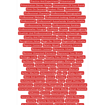
Practice And Experiment
Präsentation
Präsentation Deiner Marke
Presentation Of Your Brand
Print On Demand
Product Photo
Produktfoto
Professional Channels
Professional Photographer
Professional Website
Professional-looking Visual Content
Professionell
Professionell Aussehende Visuelle Inhalte
Professionelle Website
Professionellen Kanälen
Professioneller Fotograf
Profilbild
Projekt
Proper Lighting
Qualität Und Professionalität
Qualitativ Hochwertige Fotos
Quality And Professionalism
Rechte
Recognition
Recognition Value
Regel Der Drittel
Regelmäßige Inhalte
Regular Content
Relativ Aktuell
Relatively Current
Relevant Content
Relevante Inhalte
Remove Unwanted Elements
Represent Your Brand
Richtiges Licht
Rolle
Royalty Free Music
Rule Of Thirds
Sachbuch
Saison
Saisonabhängiges Material
Scene
Schatten
Schnelle Ladezeit
Schriftarten
Schweiz
Schwere Hardware
Script
Seasonal Material
Selber Machen
Selbstständig
Seo
Set
Shaky Images
Short And Concise
Shotcut
Sichtbar
Sichtbarkeit
Sichtbarkeit Steigern
Situation
Skript
Small Photo Set
Smartphone
Smartphone Photography
Smartphone-stative
Smartphonefotografie
Social
Social Media
Social Network
Software
Sommer
Sound Quality
Sozial
Soziales Netzwerk
Spezialausrüstung
Spotify Hörbuch
Sprache
Sprache Deiner Kunden
Stabilisator
Stabilisierung
Stabilization
Starke Verbindung
Stativ