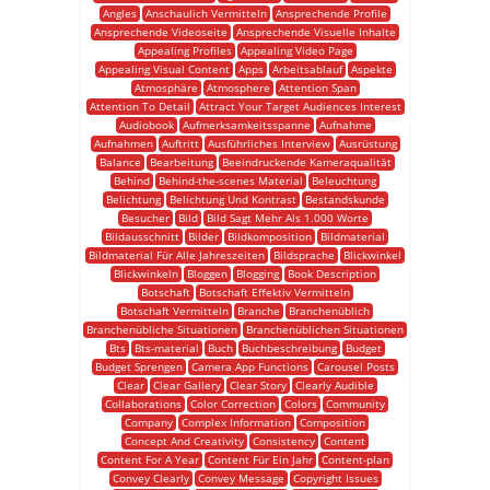
Angles
Anschaulich Vermitteln
Ansprechende Profile
Ansprechende Videoseite
Ansprechende Visuelle Inhalte
Appealing Profiles
Appealing Video Page
Appealing Visual Content
Apps
Arbeitsablauf
Aspekte
Atmosphäre
Atmosphere
Attention Span
Attention To Detail
Attract Your Target Audiences Interest
Audiobook
Aufmerksamkeitsspanne
Aufnahme
Aufnahmen
Auftritt
Ausführliches Interview
Ausrüstung
Balance
Bearbeitung
Beeindruckende Kameraqualität
Behind
Behind-the-scenes Material
Beleuchtung
Belichtung
Belichtung Und Kontrast
Bestandskunde
Besucher
Bild
Bild Sagt Mehr Als 1.000 Worte
Bildausschnitt
Bilder
Bildkomposition
Bildmaterial
Bildmaterial Für Alle Jahreszeiten
Bildsprache
Blickwinkel
Blickwinkeln
Bloggen
Blogging
Book Description
Botschaft
Botschaft Effektiv Vermitteln
Botschaft Vermitteln
Branche
Branchenüblich
Branchenübliche Situationen
Branchenüblichen Situationen
Bts
Bts-material
Buch
Buchbeschreibung
Budget
Budget Sprengen
Camera App Functions
Carousel Posts
Clear
Clear Gallery
Clear Story
Clearly Audible
Collaborations
Color Correction
Colors
Community
Company
Complex Information
Composition
Concept And Creativity
Consistency
Content
Content For A Year
Content Für Ein Jahr
Content-plan
Convey Clearly
Convey Message
Copyright Issues