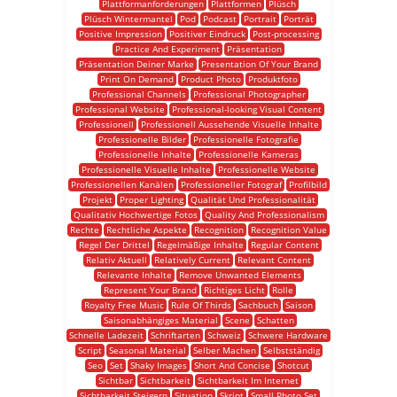
Plattformanforderungen
Plattformen
Plüsch
Plüsch Wintermantel
Pod
Podcast
Portrait
Porträt
Positive Impression
Positiver Eindruck
Post-processing
Practice And Experiment
Präsentation
Präsentation Deiner Marke
Presentation Of Your Brand
Print On Demand
Product Photo
Produktfoto
Professional Channels
Professional Photographer
Professional Website
Professional-looking Visual Content
Professionell
Professionell Aussehende Visuelle Inhalte
Professionelle Bilder
Professionelle Fotografie
Professionelle Inhalte
Professionelle Kameras
Professionelle Visuelle Inhalte
Professionelle Website
Professionellen Kanälen
Professioneller Fotograf
Profilbild
Projekt
Proper Lighting
Qualität Und Professionalität
Qualitativ Hochwertige Fotos
Quality And Professionalism
Rechte
Rechtliche Aspekte
Recognition
Recognition Value
Regel Der Drittel
Regelmäßige Inhalte
Regular Content
Relativ Aktuell
Relatively Current
Relevant Content
Relevante Inhalte
Remove Unwanted Elements
Represent Your Brand
Richtiges Licht
Rolle
Royalty Free Music
Rule Of Thirds
Sachbuch
Saison
Saisonabhängiges Material
Scene
Schatten
Schnelle Ladezeit
Schriftarten
Schweiz
Schwere Hardware
Script
Seasonal Material
Selber Machen
Selbstständig
Seo
Set
Shaky Images
Short And Concise
Shotcut
Sichtbar
Sichtbarkeit
Sichtbarkeit Im Internet
Sichtbarkeit Steigern
Situation
Skript
Small Photo Set