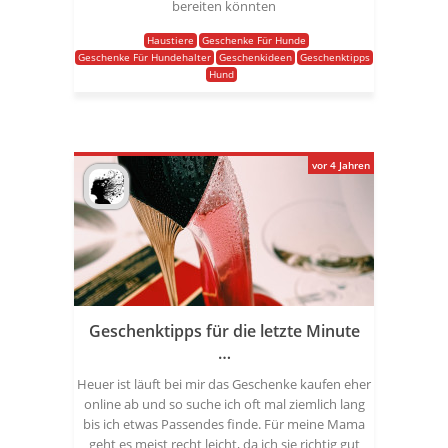
bereiten könnten
Haustiere
Geschenke Für Hunde
Geschenke Für Hundehalter
Geschenkideen
Geschenktipps
Hund
vor 4 Jahren
Geschenktipps für die letzte Minute
…
Heuer ist läuft bei mir das Geschenke kaufen eher
online ab und so suche ich oft mal ziemlich lang
bis ich etwas Passendes finde. Für meine Mama
geht es meist recht leicht, da ich sie richtig gut