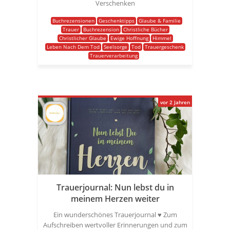
Verschenken
Buchrezensionen
Geschenktipps
Glaube & Familie
Trauer
Buchrezension
Christliche Bücher
Christlicher Glaube
Ewige Hoffnung
Himmel
Leben Nach Dem Tod
Seelsorge
Tod
Trauergeschenk
Trauerverarbeitung
vor 2 Jahren
Trauerjournal: Nun lebst du in
meinem Herzen weiter
Ein wunderschönes Trauerjournal ♥️ Zum
Aufschreiben wertvoller Erinnerungen und zum