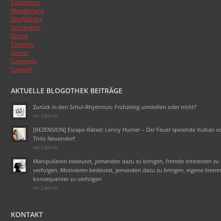
Colostrum
Wanderbird
OneMantra
Schrankerl
Direkt
Trinergy
Vitinor
Cannhelp
Canneff
AKTUELLE BLOGOTHEK BEITRÄGE
Zurück in den Schul-Rhythmus: Frühzeitig umstellen oder nicht?
vor 2 Jahren
[REZENSION] Escape-Rätsel: Lenny Hunter – Der Feuer speiende Vulkan v
Thilo Neuendorf
vor 2 Jahren
Manipulieren bedeutet, jemanden dazu zu bringen, fremde Interessen zu
verfolgen. Motivieren bedeutet, jemanden dazu zu bringen, eigene Intere
konsequenter zu verfolgen
vor 2 Jahren
KONTAKT