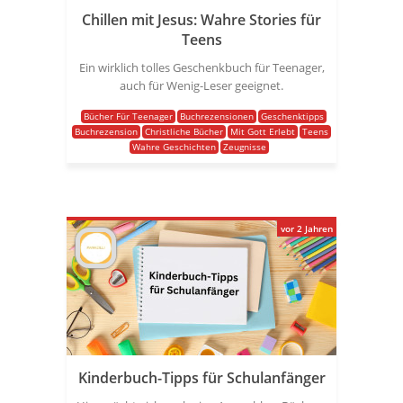
Chillen mit Jesus: Wahre Stories für
Teens
Ein wirklich tolles Geschenkbuch für Teenager,
auch für Wenig-Leser geeignet.
Bücher Für Teenager
Buchrezensionen
Geschenktipps
Buchrezension
Christliche Bücher
Mit Gott Erlebt
Teens
Wahre Geschichten
Zeugnisse
vor 2 Jahren
Kinderbuch-Tipps für Schulanfänger