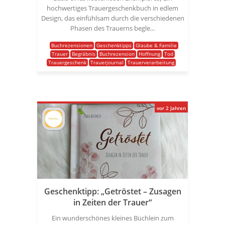
hochwertiges Trauergeschenkbuch in edlem
Design, das einfühlsam durch die verschiedenen
Phasen des Trauerns begle...
Buchrezensionen
Geschenktipps
Glaube & Familie
Trauer
Begräbnis
Buchrezension
Hoffnung
Tod
Trauergeschenk
Trauerjournal
Trauerverarbeitung
vor 2 Jahren
Geschenktipp: „Getröstet – Zusagen
in Zeiten der Trauer“
Ein wunderschönes kleines Büchlein zum