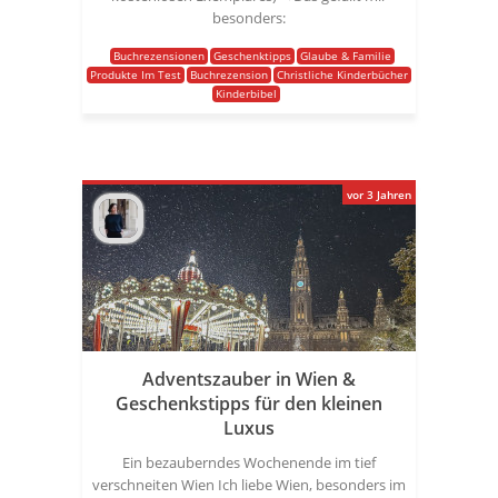
besonders:
Buchrezensionen
Geschenktipps
Glaube & Familie
Produkte Im Test
Buchrezension
Christliche Kinderbücher
Kinderbibel
vor 3 Jahren
Adventszauber in Wien &
Geschenkstipps für den kleinen
Luxus
Ein bezauberndes Wochenende im tief
verschneiten Wien Ich liebe Wien, besonders im