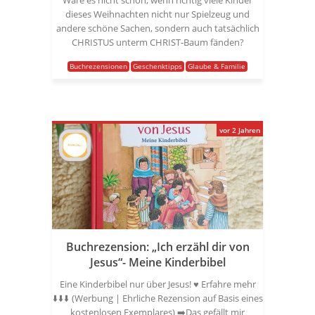
Wäre es nicht schön, wenn richtig viele Kinder
dieses Weihnachten nicht nur Spielzeug und
andere schöne Sachen, sondern auch tatsächlich
CHRISTUS unterm CHRIST-Baum fänden?
Buchrezensionen
Geschenktipps
Glaube & Familie
vor 2 Jahren
Buchrezension: „Ich erzähl dir von
Jesus“- Meine Kinderbibel
Eine Kinderbibel nur über Jesus! ♥️ Erfahre mehr
⬇️⬇️⬇️ (Werbung | Ehrliche Rezension auf Basis eines
kostenlosen Exemplares) ➡️Das gefällt mir