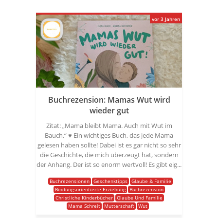
vor 3 Jahren
Buchrezension: Mamas Wut wird
wieder gut
Zitat: „Mama bleibt Mama. Auch mit Wut im
Bauch.“ ♥ Ein wichtiges Buch, das jede Mama
gelesen haben sollte! Dabei ist es gar nicht so sehr
die Geschichte, die mich überzeugt hat, sondern
der Anhang. Der ist so enorm wertvoll! Es gibt eig...
Buchrezensionen
Geschenktipps
Glaube & Familie
Bindungsorientierte Erziehung
Buchrezension
Christliche Kinderbücher
Glaube Und Familie
Mama Schreit
Mutterschaft
Wut