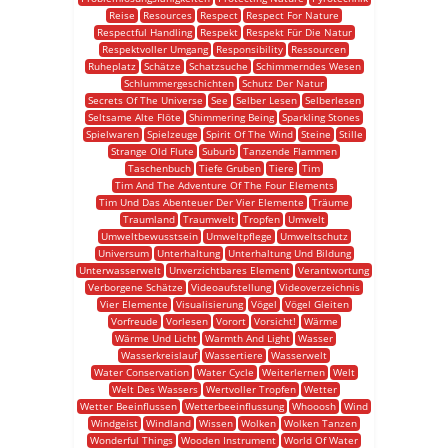
Reise
Resources
Respect
Respect For Nature
Respectful Handling
Respekt
Respekt Für Die Natur
Respektvoller Umgang
Responsibility
Ressourcen
Ruheplatz
Schätze
Schatzsuche
Schimmerndes Wesen
Schlummergeschichten
Schutz Der Natur
Secrets Of The Universe
See
Selber Lesen
Selberlesen
Seltsame Alte Flöte
Shimmering Being
Sparkling Stones
Spielwaren
Spielzeuge
Spirit Of The Wind
Steine
Stille
Strange Old Flute
Suburb
Tanzende Flammen
Taschenbuch
Tiefe Gruben
Tiere
Tim
Tim And The Adventure Of The Four Elements
Tim Und Das Abenteuer Der Vier Elemente
Träume
Traumland
Traumwelt
Tropfen
Umwelt
Umweltbewusstsein
Umweltpflege
Umweltschutz
Universum
Unterhaltung
Unterhaltung Und Bildung
Unterwasserwelt
Unverzichtbares Element
Verantwortung
Verborgene Schätze
Videoaufstellung
Videoverzeichnis
Vier Elemente
Visualisierung
Vögel
Vögel Gleiten
Vorfreude
Vorlesen
Vorort
Vorsicht!
Wärme
Wärme Und Licht
Warmth And Light
Wasser
Wasserkreislauf
Wassertiere
Wasserwelt
Water Conservation
Water Cycle
Weiterlernen
Welt
Welt Des Wassers
Wertvoller Tropfen
Wetter
Wetter Beeinflussen
Wetterbeeinflussung
Whooosh
Wind
Windgeist
Windland
Wissen
Wolken
Wolken Tanzen
Wonderful Things
Wooden Instrument
World Of Water