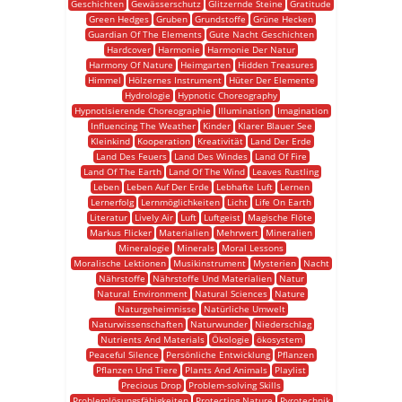
Geschichten
Gewässerschutz
Glitzernde Steine
Gratitude
Green Hedges
Gruben
Grundstoffe
Grüne Hecken
Guardian Of The Elements
Gute Nacht Geschichten
Hardcover
Harmonie
Harmonie Der Natur
Harmony Of Nature
Heimgarten
Hidden Treasures
Himmel
Hölzernes Instrument
Hüter Der Elemente
Hydrologie
Hypnotic Choreography
Hypnotisierende Choreographie
Illumination
Imagination
Influencing The Weather
Kinder
Klarer Blauer See
Kleinkind
Kooperation
Kreativität
Land Der Erde
Land Des Feuers
Land Des Windes
Land Of Fire
Land Of The Earth
Land Of The Wind
Leaves Rustling
Leben
Leben Auf Der Erde
Lebhafte Luft
Lernen
Lernerfolg
Lernmöglichkeiten
Licht
Life On Earth
Literatur
Lively Air
Luft
Luftgeist
Magische Flöte
Markus Flicker
Materialien
Mehrwert
Mineralien
Mineralogie
Minerals
Moral Lessons
Moralische Lektionen
Musikinstrument
Mysterien
Nacht
Nährstoffe
Nährstoffe Und Materialien
Natur
Natural Environment
Natural Sciences
Nature
Naturgeheimnisse
Natürliche Umwelt
Naturwissenschaften
Naturwunder
Niederschlag
Nutrients And Materials
Ökologie
ökosystem
Peaceful Silence
Persönliche Entwicklung
Pflanzen
Pflanzen Und Tiere
Plants And Animals
Playlist
Precious Drop
Problem-solving Skills
Problemlösungsfähigkeiten
Protecting Nature
Pyrotechnik