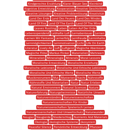
Kindgerechte Erzählung
Klarer Blauer See
Kleinkind
Kognitive Entwicklung
Kooperation
Kreative Geschichten
Kreative Lösungen
Kreative Problemlösung
Kreativität
Land Der Erde
Land Des Feuers
Land Des Windes
Land Of Fire
Land Of The Earth
Land Of The Wind
Leaves Rustling
Leben
Leben Auf Der Erde
Lebensspendend
Lebhafte Luft
Lernabenteuer
Lernen
Lernen Mit Fantasie
Lernerfolg
Lernfreude
Lerninhalte
Lernmöglichkeiten
Lernmotivation
Licht
Life On Earth
Literatur
Lively Air
Luft
Luftgeist
Magische Abenteuer
Magische Flöte
Markus Flicker
Materialien
Mehrwert
Mineralien
Mineralogie
Minerals
Moral Lessons
Moralische Entwicklung
Moralische Erziehung
Moralische Lektionen
Moralische Und Ethische Lektionen
Moralische Und Ethische Werte
Moralische Werte
Musikinstrument
Mut
Mysterien
Nacht
Nährstoffe
Nährstoffe Und Materialien
Natur
Natur Erleben
Natural Environment
Natural Sciences
Nature
Naturerfahrung
Naturgeheimnisse
Natürliche Umwelt
Naturverständnis
Naturwissenschaften
Naturwissenschaften Für Kinder
Naturwissenschaften Spielerisch Lernen
Naturwissenschaften Und Umweltschutz
Naturwunder
Neugier
Neugierde
Niederschlag
Nutrients And Materials
Ökologie
ökologische Systeme
ökosystem
Peaceful Silence
Persönliche Entwicklung
Pflanzen