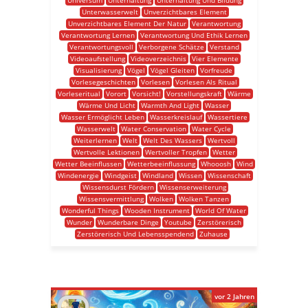
Universum
Unterhaltung
Unterhaltung Und Bildung
Unterwasserwelt
Unverzichtbares Element
Unverzichtbares Element Der Natur
Verantwortung
Verantwortung Lernen
Verantwortung Und Ethik Lernen
Verantwortungsvoll
Verborgene Schätze
Verstand
Videoaufstellung
Videoverzeichnis
Vier Elemente
Visualisierung
Vögel
Vögel Gleiten
Vorfreude
Vorlesegeschichten
Vorlesen
Vorlesen Als Ritual
Vorleseritual
Vorort
Vorsicht!
Vorstellungskraft
Wärme
Wärme Und Licht
Warmth And Light
Wasser
Wasser Ermöglicht Leben
Wasserkreislauf
Wassertiere
Wasserwelt
Water Conservation
Water Cycle
Weiterlernen
Welt
Welt Des Wassers
Wertvoll
Wertvolle Lektionen
Wertvoller Tropfen
Wetter
Wetter Beeinflussen
Wetterbeeinflussung
Whooosh
Wind
Windenergie
Windgeist
Windland
Wissen
Wissenschaft
Wissensdurst Fördern
Wissenserweiterung
Wissensvermittlung
Wolken
Wolken Tanzen
Wonderful Things
Wooden Instrument
World Of Water
Wunder
Wunderbare Dinge
Youtube
Zerstörerisch
Zerstörerisch Und Lebensspendend
Zuhause
vor 2 Jahren