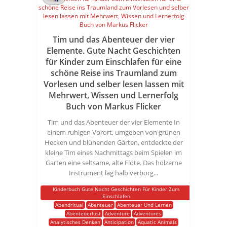
Tim und das Abenteuer der vier
Elemente. Gute Nacht Geschichten
für Kinder zum Einschlafen für eine
schöne Reise ins Traumland zum
Vorlesen und selber lesen lassen mit
Mehrwert, Wissen und Lernerfolg
Buch von Markus Flicker
Tim und das Abenteuer der vier Elemente In
einem ruhigen Vorort, umgeben von grünen
Hecken und blühenden Gärten, entdeckte der
kleine Tim eines Nachmittags beim Spielen im
Garten eine seltsame, alte Flöte. Das hölzerne
Instrument lag halb verborg...
Kinderbuch Gute Nacht Geschichten Für Kinder Zum
Einschlafen
Abendritual
Abenteuer
Abenteuer Und Lernen
Abenteuerlust
Adventure
Adventures
Analytisches Denken
Anticipation
Aquatic Animals