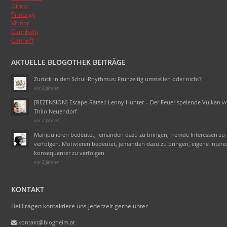
Direkt
Trinergy
Vitinor
Cannhelp
Canneff
AKTUELLE BLOGOTHEK BEITRÄGE
Zurück in den Schul-Rhythmus: Frühzeitig umstellen oder nicht?
vor 2 Jahren
[REZENSION] Escape-Rätsel: Lenny Hunter – Der Feuer speiende Vulkan v
Thilo Neuendorf
vor 2 Jahren
Manipulieren bedeutet, jemanden dazu zu bringen, fremde Interessen zu
verfolgen. Motivieren bedeutet, jemanden dazu zu bringen, eigene Intere
konsequenter zu verfolgen
vor 2 Jahren
KONTAKT
Bei Fragen kontaktiere uns jederzeit gerne unter
kontakt@blogheim.at