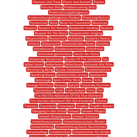
Pflanzen Und Tiere
Plants And Animals
Playlist
Precious Drop
Problem-solving Skills
Problemlösungsfähigkeiten
Problemlösungsfähigkeiten Fördern
Protecting Nature
Pyrotechnik
Reise
Reise Ins Traumland
Resources
Respect
Respect For Nature
Respectful Handling
Respekt
Respekt Für Die Natur
Respektvoller Umgang
Responsibility
Ressourcen
Ruheplatz
Sauberes Wasser
Schätze
Schatzsuche
Schimmerndes Wesen
Schlafen
Schlafenszeit
Schlafenszeitrituale
Schlafritual
Schlummergeschichten
Schutz Der Natur
Schwierige Situationen
Secrets Of The Universe
See
Selber Lesen
Selberlesen
Selbstlesen
Seltsame Alte Flöte
Shimmering Being
Soziale Kompetenz
Sozialkompetenz
Sparkling Stones
Spielerisches Lernen
Spielwaren
Spielzeuge
Spirit Of The Wind
Steine
Stille
Strange Old Flute
Strauch
Suburb
Tanzende Flammen
Taschenbuch
Tiefe
Tiefe Gruben
Tiere
Tim
Tim And The Adventure Of The Four Elements
Tim Und Das Abenteuer Der Vier Elemente
Träume
Träumen
Traumland
Traumwelt
Tropfen
Tropfen Wasser
Übergang In Den Schlaf
Umwelt
Umwelt Pflegen
Umwelt Respektieren
Umwelt Schützen
Umweltbewusstsein
Umweltbewusstsein Wecken
Umweltbildung
Umweltbildung Durch Geschichten
Umweltpflege
Umweltschutz
Umweltschutz Für Kinder