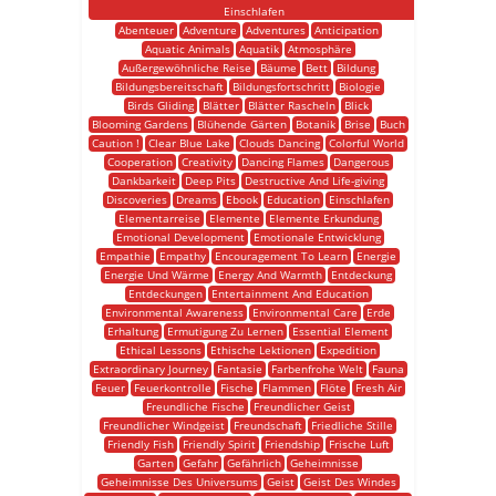
Einschlafen
Abenteuer
Adventure
Adventures
Anticipation
Aquatic Animals
Aquatik
Atmosphäre
Außergewöhnliche Reise
Bäume
Bett
Bildung
Bildungsbereitschaft
Bildungsfortschritt
Biologie
Birds Gliding
Blätter
Blätter Rascheln
Blick
Blooming Gardens
Blühende Gärten
Botanik
Brise
Buch
Caution !
Clear Blue Lake
Clouds Dancing
Colorful World
Cooperation
Creativity
Dancing Flames
Dangerous
Dankbarkeit
Deep Pits
Destructive And Life-giving
Discoveries
Dreams
Ebook
Education
Einschlafen
Elementarreise
Elemente
Elemente Erkundung
Emotional Development
Emotionale Entwicklung
Empathie
Empathy
Encouragement To Learn
Energie
Energie Und Wärme
Energy And Warmth
Entdeckung
Entdeckungen
Entertainment And Education
Environmental Awareness
Environmental Care
Erde
Erhaltung
Ermutigung Zu Lernen
Essential Element
Ethical Lessons
Ethische Lektionen
Expedition
Extraordinary Journey
Fantasie
Farbenfrohe Welt
Fauna
Feuer
Feuerkontrolle
Fische
Flammen
Flöte
Fresh Air
Freundliche Fische
Freundlicher Geist
Freundlicher Windgeist
Freundschaft
Friedliche Stille
Friendly Fish
Friendly Spirit
Friendship
Frische Luft
Garten
Gefahr
Gefährlich
Geheimnisse
Geheimnisse Des Universums
Geist
Geist Des Windes