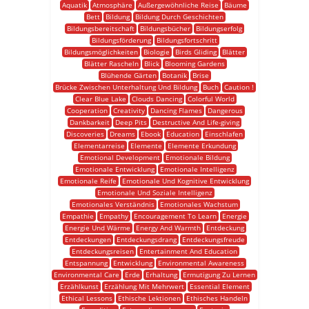
Aquatik
Atmosphäre
Außergewöhnliche Reise
Bäume
Bett
Bildung
Bildung Durch Geschichten
Bildungsbereitschaft
Bildungsbücher
Bildungserfolg
Bildungsförderung
Bildungsfortschritt
Bildungsmöglichkeiten
Biologie
Birds Gliding
Blätter
Blätter Rascheln
Blick
Blooming Gardens
Blühende Gärten
Botanik
Brise
Brücke Zwischen Unterhaltung Und Bildung
Buch
Caution !
Clear Blue Lake
Clouds Dancing
Colorful World
Cooperation
Creativity
Dancing Flames
Dangerous
Dankbarkeit
Deep Pits
Destructive And Life-giving
Discoveries
Dreams
Ebook
Education
Einschlafen
Elementarreise
Elemente
Elemente Erkundung
Emotional Development
Emotionale Bildung
Emotionale Entwicklung
Emotionale Intelligenz
Emotionale Reife
Emotionale Und Kognitive Entwicklung
Emotionale Und Soziale Intelligenz
Emotionales Verständnis
Emotionales Wachstum
Empathie
Empathy
Encouragement To Learn
Energie
Energie Und Wärme
Energy And Warmth
Entdeckung
Entdeckungen
Entdeckungsdrang
Entdeckungsfreude
Entdeckungsreisen
Entertainment And Education
Entspannung
Entwicklung
Environmental Awareness
Environmental Care
Erde
Erhaltung
Ermutigung Zu Lernen
Erzählkunst
Erzählung Mit Mehrwert
Essential Element
Ethical Lessons
Ethische Lektionen
Ethisches Handeln