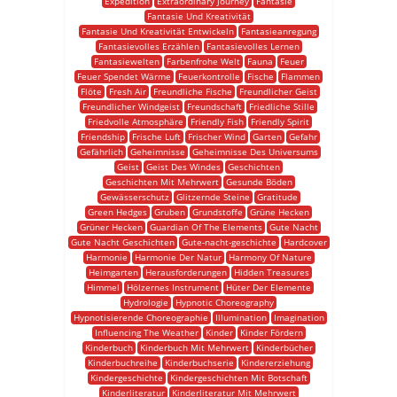
Expedition
Extraordinary Journey
Fantasie
Fantasie Und Kreativität
Fantasie Und Kreativität Entwickeln
Fantasieanregung
Fantasievolles Erzählen
Fantasievolles Lernen
Fantasiewelten
Farbenfrohe Welt
Fauna
Feuer
Feuer Spendet Wärme
Feuerkontrolle
Fische
Flammen
Flöte
Fresh Air
Freundliche Fische
Freundlicher Geist
Freundlicher Windgeist
Freundschaft
Friedliche Stille
Friedvolle Atmosphäre
Friendly Fish
Friendly Spirit
Friendship
Frische Luft
Frischer Wind
Garten
Gefahr
Gefährlich
Geheimnisse
Geheimnisse Des Universums
Geist
Geist Des Windes
Geschichten
Geschichten Mit Mehrwert
Gesunde Böden
Gewässerschutz
Glitzernde Steine
Gratitude
Green Hedges
Gruben
Grundstoffe
Grüne Hecken
Grüner Hecken
Guardian Of The Elements
Gute Nacht
Gute Nacht Geschichten
Gute-nacht-geschichte
Hardcover
Harmonie
Harmonie Der Natur
Harmony Of Nature
Heimgarten
Herausforderungen
Hidden Treasures
Himmel
Hölzernes Instrument
Hüter Der Elemente
Hydrologie
Hypnotic Choreography
Hypnotisierende Choreographie
Illumination
Imagination
Influencing The Weather
Kinder
Kinder Fördern
Kinderbuch
Kinderbuch Mit Mehrwert
Kinderbücher
Kinderbuchreihe
Kinderbuchserie
Kindererziehung
Kindergeschichte
Kindergeschichten Mit Botschaft
Kinderliteratur
Kinderliteratur Mit Mehrwert