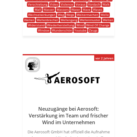
Verschiebung
Video
Violence
Voraus
Vordach
Walk
Wall
Wasser
Wassers
Water
Wave
Waves
Wechselwirkungen
Weg
Wege
Weitermachen
Welle
Wellen
Wellenbrecher
Wellengang
Wellenmuster
Welten
Widerstand
Wiederherstellung
Wind
Wind Of Change
Window
Wunderschön
Youtube
Zeugs
vor 2 Jahren
Neuzugänge bei Aerosoft:
Verstärkung im Team und frischer
Wind im Unternehmen
Die Aerosoft GmbH hat offiziell die Aufnahme