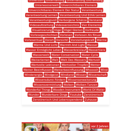
Universum
Unterhaltung
Unterhaltung Und Bildung
Unterwasserwelt
Unverzichtbares Element
Unverzichtbares Element Der Natur
Verantwortung
Verantwortung Lernen
Verantwortung Und Ethik Lernen
Verantwortungsvoll
Verborgene Schätze
Verstand
Videoaufstellung
Videoverzeichnis
Vier Elemente
Visualisierung
Vögel
Vögel Gleiten
Vorfreude
Vorlesegeschichten
Vorlesen
Vorlesen Als Ritual
Vorleseritual
Vorort
Vorsicht!
Vorstellungskraft
Wärme
Wärme Und Licht
Warmth And Light
Wasser
Wasser Ermöglicht Leben
Wasserkreislauf
Wassertiere
Wasserwelt
Water Conservation
Water Cycle
Weiterlernen
Welt
Welt Des Wassers
Wertvoll
Wertvolle Lektionen
Wertvoller Tropfen
Wetter
Wetter Beeinflussen
Wetterbeeinflussung
Whooosh
Wind
Windenergie
Windgeist
Windland
Wissen
Wissenschaft
Wissensdurst Fördern
Wissenserweiterung
Wissensvermittlung
Wolken
Wolken Tanzen
Wonderful Things
Wooden Instrument
World Of Water
Wunder
Wunderbare Dinge
Youtube
Zerstörerisch
Zerstörerisch Und Lebensspendend
Zuhause
vor 2 Jahren