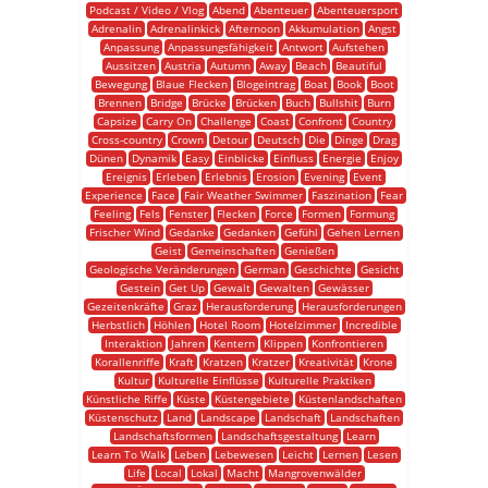
Podcast / Video / Vlog
Abend
Abenteuer
Abenteuersport
Adrenalin
Adrenalinkick
Afternoon
Akkumulation
Angst
Anpassung
Anpassungsfähigkeit
Antwort
Aufstehen
Aussitzen
Austria
Autumn
Away
Beach
Beautiful
Bewegung
Blaue Flecken
Blogeintrag
Boat
Book
Boot
Brennen
Bridge
Brücke
Brücken
Buch
Bullshit
Burn
Capsize
Carry On
Challenge
Coast
Confront
Country
Cross-country
Crown
Detour
Deutsch
Die
Dinge
Drag
Dünen
Dynamik
Easy
Einblicke
Einfluss
Energie
Enjoy
Ereignis
Erleben
Erlebnis
Erosion
Evening
Event
Experience
Face
Fair Weather Swimmer
Faszination
Fear
Feeling
Fels
Fenster
Flecken
Force
Formen
Formung
Frischer Wind
Gedanke
Gedanken
Gefühl
Gehen Lernen
Geist
Gemeinschaften
Genießen
Geologische Veränderungen
German
Geschichte
Gesicht
Gestein
Get Up
Gewalt
Gewalten
Gewässer
Gezeitenkräfte
Graz
Herausforderung
Herausforderungen
Herbstlich
Höhlen
Hotel Room
Hotelzimmer
Incredible
Interaktion
Jahren
Kentern
Klippen
Konfrontieren
Korallenriffe
Kraft
Kratzen
Kratzer
Kreativität
Krone
Kultur
Kulturelle Einflüsse
Kulturelle Praktiken
Künstliche Riffe
Küste
Küstengebiete
Küstenlandschaften
Küstenschutz
Land
Landscape
Landschaft
Landschaften
Landschaftsformen
Landschaftsgestaltung
Learn
Learn To Walk
Leben
Lebewesen
Leicht
Lernen
Lesen
Life
Local
Lokal
Macht
Mangrovenwälder