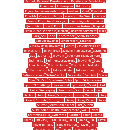
Painful
Personal Development
Persönliche Entwicklung
Phänomen
Philosophie
Philosophy
Physische Herausforderungen
Podcast
Pond
Possibility
Possible
Power Of Nature
Power Of The Wind
Practice
Praxis
Protection Strategies
Psychologische Grenzen
Querfeldein
Read
Reise
Respect For Nature
Respekt
Respekt Vor Der Natur
Risiken
Risikomanagement
Risks
Rock
Sail
Sand
Sandstrände
Sandy Beaches
Schlüsselwörter
Schmerzhaft
Schönheit
Schönwetterschwimmer
Schritt
Schutzstrategien
Schwachsinn
Schwimmen
Schwimmfähigkeiten
Scratches
Sea
Sea Cliffs
Seawalls
Sediment Displacement
Sedimente
Sedimentverlagerung
Seewände
Segel
Segel Setzen
Seismic Events
Seismische Ereignisse
Selbsterkenntnis
Selbstreflexion
Selbstverbesserung
Self-awareness
Self-reflection
September
Set Sails
Shape
Sinn
Sit Out
Spazieren
Spirit
Spirit Of Adventure
Spirit Of Challenge
Spiritualität
Spirituality
Sport
Stark
Starker Wellengang
Steiermark
Stein
Steine
Step
Sterben
Stone
Storm
Stormy Sea
Stormy Weather
Story
Strand
Strände
Strategien
Strong
Strong Waves
Sturm
Stürme
Stürmisches Meer
Surf
Surfen
Sustainable Coastal Management
Swell
Swim
Swimming Skills
Synonyme
Tauchen
Teich
Thema
Theme
Thought
Tidal Forces
Tiefe
Timing
Titel
Tower
Tower Jumping
Transformation
Travel
Turm
Turmspringen
Tv
Umweg
Umweltdynamik