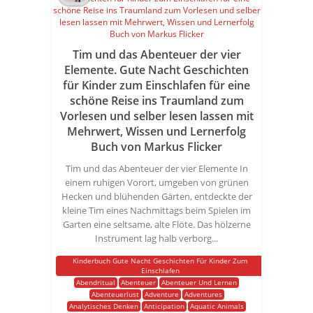
Tim und das Abenteuer der vier
Elemente. Gute Nacht Geschichten
für Kinder zum Einschlafen für eine
schöne Reise ins Traumland zum
Vorlesen und selber lesen lassen mit
Mehrwert, Wissen und Lernerfolg
Buch von Markus Flicker
Tim und das Abenteuer der vier Elemente In
einem ruhigen Vorort, umgeben von grünen
Hecken und blühenden Gärten, entdeckte der
kleine Tim eines Nachmittags beim Spielen im
Garten eine seltsame, alte Flöte. Das hölzerne
Instrument lag halb verborg...
Kinderbuch Gute Nacht Geschichten Für Kinder Zum
Einschlafen
Abendritual
Abenteuer
Abenteuer Und Lernen
Abenteuerlust
Adventure
Adventures
Analytisches Denken
Anticipation
Aquatic Animals