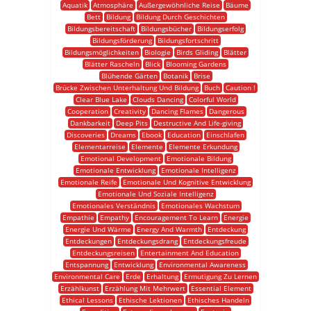
Aquatik
Atmosphäre
Außergewöhnliche Reise
Bäume
Bett
Bildung
Bildung Durch Geschichten
Bildungsbereitschaft
Bildungsbücher
Bildungserfolg
Bildungsförderung
Bildungsfortschritt
Bildungsmöglichkeiten
Biologie
Birds Gliding
Blätter
Blätter Rascheln
Blick
Blooming Gardens
Blühende Gärten
Botanik
Brise
Brücke Zwischen Unterhaltung Und Bildung
Buch
Caution !
Clear Blue Lake
Clouds Dancing
Colorful World
Cooperation
Creativity
Dancing Flames
Dangerous
Dankbarkeit
Deep Pits
Destructive And Life-giving
Discoveries
Dreams
Ebook
Education
Einschlafen
Elementarreise
Elemente
Elemente Erkundung
Emotional Development
Emotionale Bildung
Emotionale Entwicklung
Emotionale Intelligenz
Emotionale Reife
Emotionale Und Kognitive Entwicklung
Emotionale Und Soziale Intelligenz
Emotionales Verständnis
Emotionales Wachstum
Empathie
Empathy
Encouragement To Learn
Energie
Energie Und Wärme
Energy And Warmth
Entdeckung
Entdeckungen
Entdeckungsdrang
Entdeckungsfreude
Entdeckungsreisen
Entertainment And Education
Entspannung
Entwicklung
Environmental Awareness
Environmental Care
Erde
Erhaltung
Ermutigung Zu Lernen
Erzählkunst
Erzählung Mit Mehrwert
Essential Element
Ethical Lessons
Ethische Lektionen
Ethisches Handeln