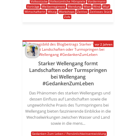
Volksstücke
Volkstümliche Hörspiele
Vordermann
Vorträge
Weiberregiment
Wendung
Wien
Wind
Wipf
Wirtschafterin
Witzig
Workshops
Zeitlos
Zeitloses Stück
Zofe
vor 2 Jahren
Starker Wellengang formt
Landschaften oder Turmspringen
bei Wellengang
#GedankenZumLeben
Das Phänomen des starken Wellengangs und
dessen Einfluss auf Landschaften sowie die
ungewöhnliche Praxis des Turmspringens bei
Wellengang bieten faszinierende Einblicke in die
Wechselwirkungen zwischen Wasser und Land
sowie in die mens...
Gedanken Zum Leben / Persönlichkeitsentwicklung