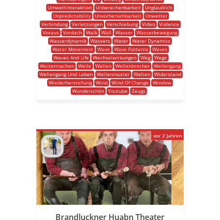
Umweltinteraktion
Unberechenbarkeit
Unglaublich
Unpredictability
Unvorhersehbarkeit
Unwetter
Verbindung
Verletzungen
Verschiebung
Video
Violence
Voraus
Vordach
Walk
Wall
Wasser
Wasserbewegung
Wasserdynamik
Wassers
Water
Water Dynamics
Water Movement
Wave
Wave Patterns
Waves
Waves And Life
Wechselwirkungen
Weg
Wege
Weitermachen
Welle
Wellen
Wellenbrecher
Wellengang
Wellengang Und Leben
Wellenmuster
Welten
Widerstand
Wiederherstellung
Wind
Wind Of Change
Window
Wunderschön
Youtube
Zeugs
vor 2 Jahren
Brandluckner Huabn Theater