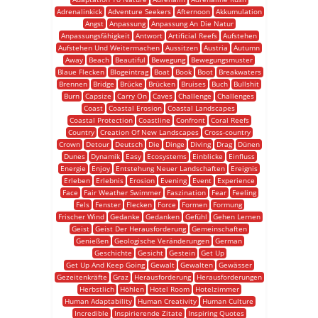
Adrenalinkick
Adventure Seekers
Afternoon
Akkumulation
Angst
Anpassung
Anpassung An Die Natur
Anpassungsfähigkeit
Antwort
Artificial Reefs
Aufstehen
Aufstehen Und Weitermachen
Aussitzen
Austria
Autumn
Away
Beach
Beautiful
Bewegung
Bewegungsmuster
Blaue Flecken
Blogeintrag
Boat
Book
Boot
Breakwaters
Brennen
Bridge
Brücke
Brücken
Bruises
Buch
Bullshit
Burn
Capsize
Carry On
Caves
Challenge
Challenges
Coast
Coastal Erosion
Coastal Landscapes
Coastal Protection
Coastline
Confront
Coral Reefs
Country
Creation Of New Landscapes
Cross-country
Crown
Detour
Deutsch
Die
Dinge
Diving
Drag
Dünen
Dunes
Dynamik
Easy
Ecosystems
Einblicke
Einfluss
Energie
Enjoy
Entstehung Neuer Landschaften
Ereignis
Erleben
Erlebnis
Erosion
Evening
Event
Experience
Face
Fair Weather Swimmer
Faszination
Fear
Feeling
Fels
Fenster
Flecken
Force
Formen
Formung
Frischer Wind
Gedanke
Gedanken
Gefühl
Gehen Lernen
Geist
Geist Der Herausforderung
Gemeinschaften
Genießen
Geologische Veränderungen
German
Geschichte
Gesicht
Gestein
Get Up
Get Up And Keep Going
Gewalt
Gewalten
Gewässer
Gezeitenkräfte
Graz
Herausforderung
Herausforderungen
Herbstlich
Höhlen
Hotel Room
Hotelzimmer
Human Adaptability
Human Creativity
Human Culture
Incredible
Inspirierende Zitate
Inspiring Quotes