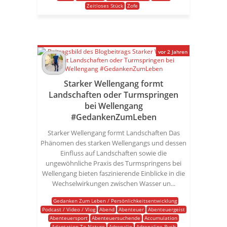
Zeitloses Stück
Zofe
vor 2 Jahren
Starker Wellengang formt
Landschaften oder Turmspringen
bei Wellengang
#GedankenZumLeben
Starker Wellengang formt Landschaften Das
Phänomen des starken Wellengangs und dessen
Einfluss auf Landschaften sowie die
ungewöhnliche Praxis des Turmspringens bei
Wellengang bieten faszinierende Einblicke in die
Wechselwirkungen zwischen Wasser un...
Gedanken Zum Leben / Persönlichkeitsentwicklung
Podcast / Video / Vlog
Abend
Abenteuer
Abenteuergeist
Abenteuersport
Abenteuersuchende
Accumulation
Adaptation To Nature
Adrenalin
Adrenaline Rush