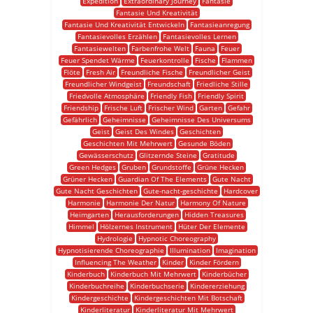
Expedition
Extraordinary Journey
Fantasie
Fantasie Und Kreativität
Fantasie Und Kreativität Entwickeln
Fantasieanregung
Fantasievolles Erzählen
Fantasievolles Lernen
Fantasiewelten
Farbenfrohe Welt
Fauna
Feuer
Feuer Spendet Wärme
Feuerkontrolle
Fische
Flammen
Flöte
Fresh Air
Freundliche Fische
Freundlicher Geist
Freundlicher Windgeist
Freundschaft
Friedliche Stille
Friedvolle Atmosphäre
Friendly Fish
Friendly Spirit
Friendship
Frische Luft
Frischer Wind
Garten
Gefahr
Gefährlich
Geheimnisse
Geheimnisse Des Universums
Geist
Geist Des Windes
Geschichten
Geschichten Mit Mehrwert
Gesunde Böden
Gewässerschutz
Glitzernde Steine
Gratitude
Green Hedges
Gruben
Grundstoffe
Grüne Hecken
Grüner Hecken
Guardian Of The Elements
Gute Nacht
Gute Nacht Geschichten
Gute-nacht-geschichte
Hardcover
Harmonie
Harmonie Der Natur
Harmony Of Nature
Heimgarten
Herausforderungen
Hidden Treasures
Himmel
Hölzernes Instrument
Hüter Der Elemente
Hydrologie
Hypnotic Choreography
Hypnotisierende Choreographie
Illumination
Imagination
Influencing The Weather
Kinder
Kinder Fördern
Kinderbuch
Kinderbuch Mit Mehrwert
Kinderbücher
Kinderbuchreihe
Kinderbuchserie
Kindererziehung
Kindergeschichte
Kindergeschichten Mit Botschaft
Kinderliteratur
Kinderliteratur Mit Mehrwert