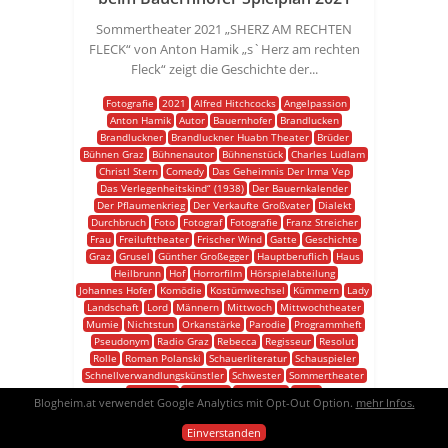
Sommertheater 2021 „SHERZ AM RECHTEN
FLECK“ von Anton Hamik „s`Herz am rechten
Fleck“ zeigt die Geschichte der...
Fotografie
2021
Alfred Hitchcocks
Angelpassion
Anton Hamik
Autor
Bauernhofer
Brandlucken
Brandluckner
Brandluckner Huabn Theater
Brüder
Bühnen Graz
Bühnenautor
Bühnenstück
Charles Ludlam
Christl Stern
Comedy
Das Geheimnis Der Irma Vep
Das Verlegenheitskind“ (1938)
Der Bauernkalender
Der Pflaumenkrieg
Der Verkaufte Großvater
Dialekt
Durchbruch
Foto
Fotograf
Fotografie
Franz Streicher
Frau
Freilufttheater
Frischer Wind
Gatte
Geschichte
Graz
Grusel
Günther Großegger
Hauptberuflich
Haus
Heilbrunn
Hof
Horrorfilm
Hörspielabteilung
Johannes Hofer
Komödie
Kostümwechsel
Kümmern
Lady
Landschaft
Lord
Männern
Mittwoch
Mittwochtheater
Mumie
Nichtstun
Orkanstärke
Parodie
Programmheft
Pseudonym
Radio Graz
Rebecca
Regisseur
Resolut
Rolle
Roman Polanski
Schauerliteratur
Schauspieler
Schnellverwandlungskünstler
Schwester
Sommertheater
Spannend
Spielplan
Städtische
Stück
Blogheim.at verwendet Google Analytics mit Opt-Out Option.
mehr Infos.
Sherz Am Rechten Fleck
Tanz Der Vampire
Theater
Vordermann
Weiberregiment
Wendung
Wien
Wipf
Einverstanden
Wirtschafterin
Witzig
Zeitlos
Zofe