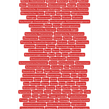
Marine Ökosysteme
Massen
Material
Mauer
Mauern
Meer
Meeresdynamik
Meeresklippen
Menge
Menschen
Menschliche Anpassungsfähigkeit
Menschliche Resilienz
Menschlicher Geist
Möglich
Möglichkeit
Möglichkeiten
Morgen
Movement
Muscle
Muskel
Muskeln
Nachhaltige Entwicklung
Nachhaltiges Küstenmanagement
Nachmittag
Nahe
Natur
Naturgewalten
Natürliche Barrieren
Natürliche Bögen
Natürliche Phänomene
ökologische Restauration
Ökosysteme
Österreich
Ozean
Painful
Phänomen
Physische Herausforderungen
Podcast
Pond
Possibility
Possible
Practice
Praxis
Psychologische Grenzen
Querfeldein
Read
Reise
Respekt
Risiken
Risikomanagement
Rock
Sail
Sand
Sandstrände
Schlüsselwörter
Schmerzhaft
Schönheit
Schönwetterschwimmer
Schritt
Schwachsinn
Schwimmen
Schwimmfähigkeiten
Scratches
Sea
Sedimente
Seewände
Segel
Segel Setzen
Seismische Ereignisse
Selbstverbesserung
September
Shape
Sinn
Sit Out
Spazieren
Spirit
Sport
Stark
Steiermark
Stein
Steine
Step
Sterben
Stone
Storm
Story
Strand
Strände
Strategien
Strong
Stürme
Surf
Surfen
Swell
Swim
Synonyme
Tauchen
Teich
Thema
Theme
Thought
Tiefe
Timing
Titel
Tower
Tower Jumping
Transformation
Travel
Turm
Turmspringen
Tv
Umweg
Umweltdynamik
Umweltinteraktion
Unberechenbarkeit
Unglaublich
Unvorhersehbarkeit
Unwetter
Verbindung
Verletzungen