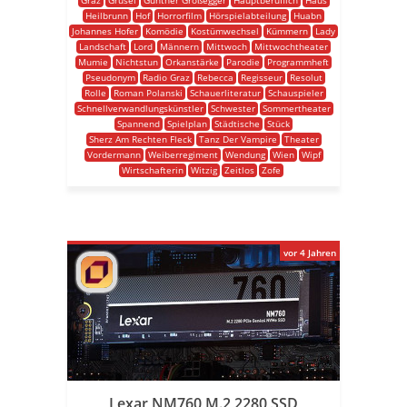
Graz
Grusel
Günther Großegger
Hauptberuflich
Haus
Heilbrunn
Hof
Horrorfilm
Hörspielabteilung
Huabn
Johannes Hofer
Komödie
Kostümwechsel
Kümmern
Lady
Landschaft
Lord
Männern
Mittwoch
Mittwochtheater
Mumie
Nichtstun
Orkanstärke
Parodie
Programmheft
Pseudonym
Radio Graz
Rebecca
Regisseur
Resolut
Rolle
Roman Polanski
Schauerliteratur
Schauspieler
Schnellverwandlungskünstler
Schwester
Sommertheater
Spannend
Spielplan
Städtische
Stück
Sherz Am Rechten Fleck
Tanz Der Vampire
Theater
Vordermann
Weiberregiment
Wendung
Wien
Wipf
Wirtschafterin
Witzig
Zeitlos
Zofe
vor 4 Jahren
Lexar NM760 M.2 2280 SSD