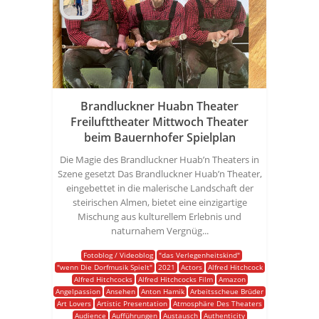
Brandluckner Huabn Theater
Freilufttheater Mittwoch Theater
beim Bauernhofer Spielplan
Die Magie des Brandluckner Huab’n Theaters in
Szene gesetzt Das Brandluckner Huab’n Theater,
eingebettet in die malerische Landschaft der
steirischen Almen, bietet eine einzigartige
Mischung aus kulturellem Erlebnis und
naturnahem Vergnüg...
Fotoblog / Videoblog
"das Verlegenheitskind"
"wenn Die Dorfmusik Spielt"
2021
Actors
Alfred Hitchcock
Alfred Hitchcocks
Alfred Hitchcocks Film
Amazon
Angelpassion
Ansehen
Anton Hamik
Arbeitsscheue Brüder
Art Lovers
Artistic Presentation
Atmosphäre Des Theaters
Audience
Aufführungen
Austausch
Authenticity