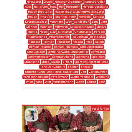
Großvater
Grusel
Günther Großegger
Hauptberuflich
Haus
Heilbrunn
Herz
Hof
Horrorfilm
Hörspielabteilung
Huabn-theater.at
Huabn-theater.at/mittwochtheater
Huabn
Irma Vep
Johannes Hofer
Komödie
Kontakt
Kostümwechsel
Kümmern
Lady
Landschaft
Lenz
Lord
Männer
Männern
Mittwoch
Mittwochtheater
Motive
Mumie
Nägel
Naz
Nichtstun
Orkanstärke
Parodie
Pflaumenkrieg
Programmheft
Pseudonym
Radio Graz
Rebecca
Rechten
Regisseur
Resolut
Rolle
Rollen
Roman Polanski
Roman Polanskis
Schauerliteratur
Schauspieler
Schnellverwandlungskünstler
Schwester
Sommertheater
Sonntag Abend
Spannend
Spielplan
Städtische
Stück
Stücke
S`herz
Sherz Am Rechten Fleck
Tanz Der Vampire
Telefon
Theater
Unterhaltungs- Und Hörspielabteilung
Veit
Verfilmungen
Verlegenheitskind
Vordermann
Weiberregiment
Wendung
Wien
Wind
Wipf
Wirtschafterin
Witzig
Zeitlos
Zofe
vor 3 Jahren