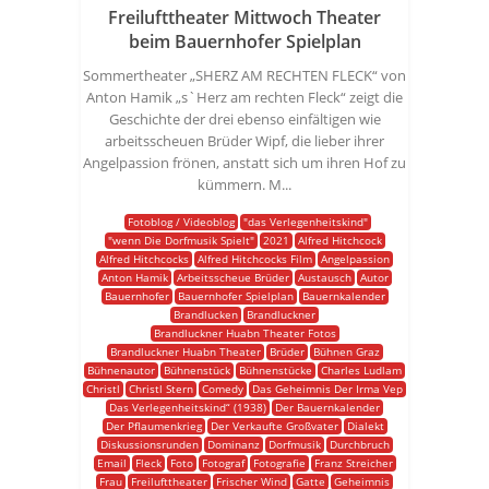
Freilufttheater Mittwoch Theater
beim Bauernhofer Spielplan
Sommertheater „SHERZ AM RECHTEN FLECK“ von
Anton Hamik „s`Herz am rechten Fleck“ zeigt die
Geschichte der drei ebenso einfältigen wie
arbeitsscheuen Brüder Wipf, die lieber ihrer
Angelpassion frönen, anstatt sich um ihren Hof zu
kümmern. M...
Fotoblog / Videoblog
"das Verlegenheitskind"
"wenn Die Dorfmusik Spielt"
2021
Alfred Hitchcock
Alfred Hitchcocks
Alfred Hitchcocks Film
Angelpassion
Anton Hamik
Arbeitsscheue Brüder
Austausch
Autor
Bauernhofer
Bauernhofer Spielplan
Bauernkalender
Brandlucken
Brandluckner
Brandluckner Huabn Theater Fotos
Brandluckner Huabn Theater
Brüder
Bühnen Graz
Bühnenautor
Bühnenstück
Bühnenstücke
Charles Ludlam
Christl
Christl Stern
Comedy
Das Geheimnis Der Irma Vep
Das Verlegenheitskind“ (1938)
Der Bauernkalender
Der Pflaumenkrieg
Der Verkaufte Großvater
Dialekt
Diskussionsrunden
Dominanz
Dorfmusik
Durchbruch
Email
Fleck
Foto
Fotograf
Fotografie
Franz Streicher
Frau
Freilufttheater
Frischer Wind
Gatte
Geheimnis