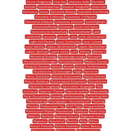
Intime Umgebung
Irma Vep
Johannes Hofer
Komödie
Kontakt
Kostümwechsel
Kreative Fotografie
Kreativität
Kultstatus
Kultur
Kulturelle Bildung
Kulturelle Einrichtung
Kulturelle Erfahrung
Kultureller Treffpunkt
Kulturelles Erlebnis
Kulturelles Zentrum
Kulturhighlight
Kulturschaffende
Kümmern
Kunst Und Natur
Künstlerische Darstellung
Kunstliebhaber
Lady
Landschaft
Lectures
Leisure
Lenz
Licht Und Schatten
Light And Shadow
Local Community
Local Culture
Local Identity
Lokale Gemeinschaft
Lokale Geschichten
Lokale Identität
Lokale Kultur
Lord
Männer
Männern
Marketing Strategy
Marketingstrategie
Mittwoch
Mittwochsaufführungen
Mittwochtheater
Modern Dramas
Moderne Dramen
Motive
Mumie
Musical Performances
Musikalische Darbietungen
Nägel
Narrative
Natur Und Kunst
Natural Environment
Nature And Art
Nature Backdrop
Nature-based Enjoyment
Naturkulisse
Natürliche Umgebung
Naturnahes Vergnügen
Naz
Nichtstun
Open-air Theater
Open-air-bühne
Orkanstärke
Panel Discussions
Parodie
Performances
Performing Arts
Pflaumenkrieg
Photographic Documentation
Planning
Planung
Professional Tips
Profi Tipps
Programmheft
Promotional Photos
Pseudonym
Publikum
Radio Graz
Rebecca
Rechten
Regional Culture
Regionale Kultur
Regisseur
Reputation
Resolut
Rolle
Rollen
Roman Polanski
Roman Polanskis
Scenic Beauty