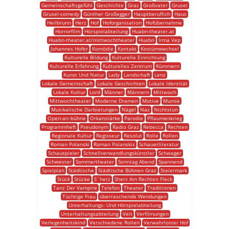
Gemeinschaftsgefühl
Geschichte
Graz
Großvater
Grusel
Grusel-comedy
Günther Großegger
Hauptberuflich
Haus
Heilbrunn
Herz
Hof
Hoforganisation
Hofübernahme
Horrorfilm
Hörspielabteilung
Huabn-theater.at
Huabn-theater.at/mittwochtheater
Huabn
Irma Vep
Johannes Hofer
Komödie
Kontakt
Kostümwechsel
Kulturelle Bildung
Kulturelle Einrichtung
Kulturelle Erfahrung
Kulturelles Zentrum
Kümmern
Kunst Und Natur
Lady
Landschaft
Lenz
Lokale Gemeinschaft
Lokale Geschichten
Lokale Identität
Lokale Kultur
Lord
Männer
Männern
Mittwoch
Mittwochtheater
Moderne Dramen
Motive
Mumie
Musikalische Darbietungen
Nägel
Naz
Nichtstun
Open-air-bühne
Orkanstärke
Parodie
Pflaumenkrieg
Programmheft
Pseudonym
Radio Graz
Rebecca
Rechten
Regionale Kultur
Regisseur
Resolut
Rolle
Rollen
Roman Polanski
Roman Polanskis
Schauerliteratur
Schauspieler
Schnellverwandlungskünstler
Schwager
Schwester
Sommertheater
Sonntag Abend
Spannend
Spielplan
Städtische
Städtische Bühnen Graz
Steiermark
Stück
Stücke
S`herz
Sherz Am Rechten Fleck
Tanz Der Vampire
Telefon
Theater
Traditionen
Tüchtige Frau
überraschende Wendungen
Unterhaltungs- Und Hörspielabteilung
Unterhaltungsabteilung
Veit
Verfilmungen
Verlegenheitskind
Verschiedene Rollen
Verwahrloster Hof