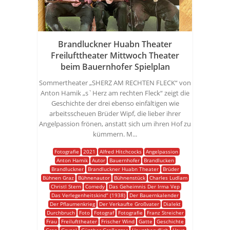
Brandluckner Huabn Theater
Freilufttheater Mittwoch Theater
beim Bauernhofer Spielplan
Sommertheater „SHERZ AM RECHTEN FLECK“ von
Anton Hamik „s`Herz am rechten Fleck“ zeigt die
Geschichte der drei ebenso einfältigen wie
arbeitsscheuen Brüder Wipf, die lieber ihrer
Angelpassion frönen, anstatt sich um ihren Hof zu
kümmern. M...
Fotografie
2021
Alfred Hitchcocks
Angelpassion
Anton Hamik
Autor
Bauernhofer
Brandlucken
Brandluckner
Brandluckner Huabn Theater
Brüder
Bühnen Graz
Bühnenautor
Bühnenstück
Charles Ludlam
Christl Stern
Comedy
Das Geheimnis Der Irma Vep
Das Verlegenheitskind“ (1938)
Der Bauernkalender
Der Pflaumenkrieg
Der Verkaufte Großvater
Dialekt
Durchbruch
Foto
Fotograf
Fotografie
Franz Streicher
Frau
Freilufttheater
Frischer Wind
Gatte
Geschichte