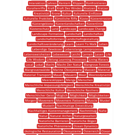
Interaktion
Jahren
Kentern
Klippen
Konfrontieren
Korallenriffe
Kraft
Kraft Des Windes
Kratzen
Kratzer
Kreativität
Krone
Kultur
Kulturelle Einflüsse
Kulturelle Praktiken
Künstliche Riffe
Küste
Küstenerosion
Küstengebiete
Küstenlandschaften
Küstenlinie
Küstenschutz
Land
Landscape
Landscape Change
Landscape Formation
Landschaft
Landschaften
Landschaftsformen
Landschaftsgestaltung
Landschaftsveränderung
Learn
Learn To Walk
Leben
Lebendige Gewässer
Lebenslange Lernprozesse
Lebensweisheiten
Lebewesen
Leicht
Lernen
Lesen
Life
Life Wisdom
Lifelong Learning Processes
Living Waters
Local
Lokal
Macht
Macht Der Natur
Mangrove Forests
Mangrovenwälder
Marine Ökosysteme
Massen
Material
Material Transport
Mauer
Mauern
Meer
Meeresdynamik
Meeresklippen
Menge
Menschen
Menschliche Anpassungsfähigkeit
Menschliche Kreativität
Menschliche Kultur
Menschliche Resilienz
Menschlicher Geist
Möglich
Möglichkeit
Möglichkeiten
Morgen
Movement
Movement Patterns
Muscle
Muskel
Muskeln
Nachhaltige Entwicklung
Nachhaltiges Küstenmanagement
Nachmittag
Nahe
Natur
Natural Arches
Naturgewalten
Natürliche Barrieren
Natürliche Bögen
Natürliche Phänomene
Ocean Dynamics
ökologische Restauration
Ökosysteme
Österreich
Ozean