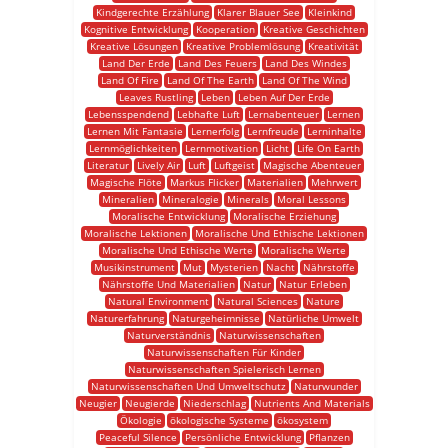
Kindgerechte Erzählung
Klarer Blauer See
Kleinkind
Kognitive Entwicklung
Kooperation
Kreative Geschichten
Kreative Lösungen
Kreative Problemlösung
Kreativität
Land Der Erde
Land Des Feuers
Land Des Windes
Land Of Fire
Land Of The Earth
Land Of The Wind
Leaves Rustling
Leben
Leben Auf Der Erde
Lebensspendend
Lebhafte Luft
Lernabenteuer
Lernen
Lernen Mit Fantasie
Lernerfolg
Lernfreude
Lerninhalte
Lernmöglichkeiten
Lernmotivation
Licht
Life On Earth
Literatur
Lively Air
Luft
Luftgeist
Magische Abenteuer
Magische Flöte
Markus Flicker
Materialien
Mehrwert
Mineralien
Mineralogie
Minerals
Moral Lessons
Moralische Entwicklung
Moralische Erziehung
Moralische Lektionen
Moralische Und Ethische Lektionen
Moralische Und Ethische Werte
Moralische Werte
Musikinstrument
Mut
Mysterien
Nacht
Nährstoffe
Nährstoffe Und Materialien
Natur
Natur Erleben
Natural Environment
Natural Sciences
Nature
Naturerfahrung
Naturgeheimnisse
Natürliche Umwelt
Naturverständnis
Naturwissenschaften
Naturwissenschaften Für Kinder
Naturwissenschaften Spielerisch Lernen
Naturwissenschaften Und Umweltschutz
Naturwunder
Neugier
Neugierde
Niederschlag
Nutrients And Materials
Ökologie
ökologische Systeme
ökosystem
Peaceful Silence
Persönliche Entwicklung
Pflanzen