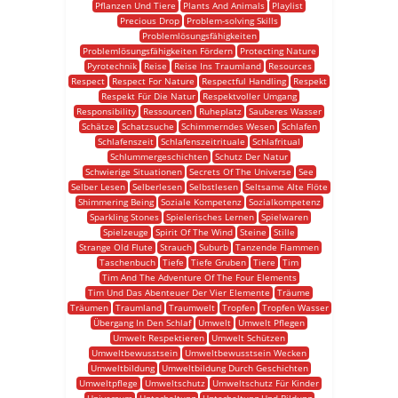
Pflanzen Und Tiere
Plants And Animals
Playlist
Precious Drop
Problem-solving Skills
Problemlösungsfähigkeiten
Problemlösungsfähigkeiten Fördern
Protecting Nature
Pyrotechnik
Reise
Reise Ins Traumland
Resources
Respect
Respect For Nature
Respectful Handling
Respekt
Respekt Für Die Natur
Respektvoller Umgang
Responsibility
Ressourcen
Ruheplatz
Sauberes Wasser
Schätze
Schatzsuche
Schimmerndes Wesen
Schlafen
Schlafenszeit
Schlafenszeitrituale
Schlafritual
Schlummergeschichten
Schutz Der Natur
Schwierige Situationen
Secrets Of The Universe
See
Selber Lesen
Selberlesen
Selbstlesen
Seltsame Alte Flöte
Shimmering Being
Soziale Kompetenz
Sozialkompetenz
Sparkling Stones
Spielerisches Lernen
Spielwaren
Spielzeuge
Spirit Of The Wind
Steine
Stille
Strange Old Flute
Strauch
Suburb
Tanzende Flammen
Taschenbuch
Tiefe
Tiefe Gruben
Tiere
Tim
Tim And The Adventure Of The Four Elements
Tim Und Das Abenteuer Der Vier Elemente
Träume
Träumen
Traumland
Traumwelt
Tropfen
Tropfen Wasser
Übergang In Den Schlaf
Umwelt
Umwelt Pflegen
Umwelt Respektieren
Umwelt Schützen
Umweltbewusstsein
Umweltbewusstsein Wecken
Umweltbildung
Umweltbildung Durch Geschichten
Umweltpflege
Umweltschutz
Umweltschutz Für Kinder