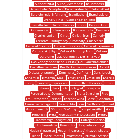
Authentizität
Autor
Awareness
Bauernhofer
Bauernhofer Spielplan
Bauernkalender
Bekanntheit
Bereichernde Erfahrung
Brandlucken
Brandluckner
Brandluckner Huabn Theater Fotos
Brandluckner Huabn Theater
Brüder
Bühnen Graz
Bühnenautor
Bühnenstück
Bühnenstücke
Business
Charles Ludlam
Christl
Christl Stern
Comedy
Creative Photography
Creativity
Cult Status
Cultural Creators
Cultural Education
Cultural Experience
Cultural Highlight
Cultural Meeting Point
Culture
Darsteller
Das Geheimnis Der Irma Vep
Das Verlegenheitskind“ (1938)
Der Bauernkalender
Der Pflaumenkrieg
Der Verkaufte Großvater
Dialekt
Diskussionsrunden
Dominanz
Dorfmusik
Durchbruch
Dynamics
Dynamik
Email
Emotionen
Emotions
Energie
Energy
Enriching Experience
Essenz Des Theaters
Filmen
Filming
Fleck
Foto
Fotograf
Fotografie
Fotografische Dokumentation
Franz Streicher
Frau
Freilufttheater
Freizeit
Frischer Wind
Gatte
Geheimnis
Gemeinschaftsgefühl
Geschichte
Graz
Großvater
Grusel
Grusel-comedy
Günther Großegger
Hauptberuflich
Haus
Heilbrunn
Herz
High-quality Photographs
Hobby
Hochwertige Fotografien
Hof
Hoforganisation
Hofübernahme
Horrorfilm
Hörspielabteilung
Huabn-theater.at
Huabn-theater.at/mittwochtheater
Huabn
Image Photos
Imagefotos
Intimate Setting