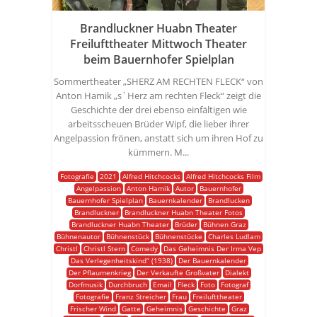
Brandluckner Huabn Theater
Freilufttheater Mittwoch Theater
beim Bauernhofer Spielplan
Sommertheater „SHERZ AM RECHTEN FLECK“ von
Anton Hamik „s`Herz am rechten Fleck“ zeigt die
Geschichte der drei ebenso einfältigen wie
arbeitsscheuen Brüder Wipf, die lieber ihrer
Angelpassion frönen, anstatt sich um ihren Hof zu
kümmern. M...
Fotografie
2021
Alfred Hitchcocks
Alfred Hitchcocks Film
Angelpassion
Anton Hamik
Autor
Bauernhofer
Bauernhofer Spielplan
Bauernkalender
Brandlucken
Brandluckner
Brandluckner Huabn Theater Fotos
Brandluckner Huabn Theater
Brüder
Bühnen Graz
Bühnenautor
Bühnenstück
Bühnenstücke
Charles Ludlam
Christl
Christl Stern
Comedy
Das Geheimnis Der Irma Vep
Das Verlegenheitskind“ (1938)
Der Bauernkalender
Der Pflaumenkrieg
Der Verkaufte Großvater
Dialekt
Dorfmusik
Durchbruch
Email
Fleck
Foto
Fotograf
Fotografie
Franz Streicher
Frau
Freilufttheater
Frischer Wind
Gatte
Geheimnis
Geschichte
Graz