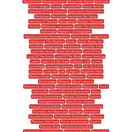
Geschichten
Gewässerschutz
Glitzernde Steine
Gratitude
Green Hedges
Gruben
Grundstoffe
Grüne Hecken
Guardian Of The Elements
Gute Nacht Geschichten
Hardcover
Harmonie
Harmonie Der Natur
Harmony Of Nature
Heimgarten
Hidden Treasures
Himmel
Hölzernes Instrument
Hüter Der Elemente
Hydrologie
Hypnotic Choreography
Hypnotisierende Choreographie
Illumination
Imagination
Influencing The Weather
Kinder
Klarer Blauer See
Kleinkind
Kooperation
Kreativität
Land Der Erde
Land Des Feuers
Land Des Windes
Land Of Fire
Land Of The Earth
Land Of The Wind
Leaves Rustling
Leben
Leben Auf Der Erde
Lebhafte Luft
Lernen
Lernerfolg
Lernmöglichkeiten
Licht
Life On Earth
Literatur
Lively Air
Luft
Luftgeist
Magische Flöte
Markus Flicker
Materialien
Mehrwert
Mineralien
Mineralogie
Minerals
Moral Lessons
Moralische Lektionen
Musikinstrument
Mysterien
Nacht
Nährstoffe
Nährstoffe Und Materialien
Natur
Natural Environment
Natural Sciences
Nature
Naturgeheimnisse
Natürliche Umwelt
Naturwissenschaften
Naturwunder
Niederschlag
Nutrients And Materials
Ökologie
ökosystem
Peaceful Silence
Persönliche Entwicklung
Pflanzen
Pflanzen Und Tiere
Plants And Animals
Playlist
Precious Drop
Problem-solving Skills
Problemlösungsfähigkeiten
Protecting Nature
Pyrotechnik