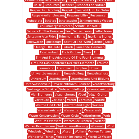
Reise
Resources
Respect
Respect For Nature
Respectful Handling
Respekt
Respekt Für Die Natur
Respektvoller Umgang
Responsibility
Ressourcen
Ruheplatz
Schätze
Schatzsuche
Schimmerndes Wesen
Schlummergeschichten
Schutz Der Natur
Secrets Of The Universe
See
Selber Lesen
Selberlesen
Seltsame Alte Flöte
Shimmering Being
Sparkling Stones
Spielwaren
Spielzeuge
Spirit Of The Wind
Steine
Stille
Strange Old Flute
Suburb
Tanzende Flammen
Taschenbuch
Tiefe Gruben
Tiere
Tim
Tim And The Adventure Of The Four Elements
Tim Und Das Abenteuer Der Vier Elemente
Träume
Traumland
Traumwelt
Tropfen
Umwelt
Umweltbewusstsein
Umweltpflege
Umweltschutz
Universum
Unterhaltung
Unterhaltung Und Bildung
Unterwasserwelt
Unverzichtbares Element
Verantwortung
Verborgene Schätze
Videoaufstellung
Videoverzeichnis
Vier Elemente
Visualisierung
Vögel
Vögel Gleiten
Vorfreude
Vorlesen
Vorort
Vorsicht!
Wärme
Wärme Und Licht
Warmth And Light
Wasser
Wasserkreislauf
Wassertiere
Wasserwelt
Water Conservation
Water Cycle
Weiterlernen
Welt
Welt Des Wassers
Wertvoller Tropfen
Wetter
Wetter Beeinflussen
Wetterbeeinflussung
Whooosh
Wind
Windgeist
Windland
Wissen
Wolken
Wolken Tanzen
Wonderful Things
Wooden Instrument
World Of Water