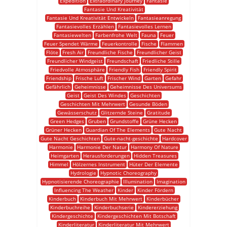
Expedition
Extraordinary Journey
Fantasie
Fantasie Und Kreativität
Fantasie Und Kreativität Entwickeln
Fantasieanregung
Fantasievolles Erzählen
Fantasievolles Lernen
Fantasiewelten
Farbenfrohe Welt
Fauna
Feuer
Feuer Spendet Wärme
Feuerkontrolle
Fische
Flammen
Flöte
Fresh Air
Freundliche Fische
Freundlicher Geist
Freundlicher Windgeist
Freundschaft
Friedliche Stille
Friedvolle Atmosphäre
Friendly Fish
Friendly Spirit
Friendship
Frische Luft
Frischer Wind
Garten
Gefahr
Gefährlich
Geheimnisse
Geheimnisse Des Universums
Geist
Geist Des Windes
Geschichten
Geschichten Mit Mehrwert
Gesunde Böden
Gewässerschutz
Glitzernde Steine
Gratitude
Green Hedges
Gruben
Grundstoffe
Grüne Hecken
Grüner Hecken
Guardian Of The Elements
Gute Nacht
Gute Nacht Geschichten
Gute-nacht-geschichte
Hardcover
Harmonie
Harmonie Der Natur
Harmony Of Nature
Heimgarten
Herausforderungen
Hidden Treasures
Himmel
Hölzernes Instrument
Hüter Der Elemente
Hydrologie
Hypnotic Choreography
Hypnotisierende Choreographie
Illumination
Imagination
Influencing The Weather
Kinder
Kinder Fördern
Kinderbuch
Kinderbuch Mit Mehrwert
Kinderbücher
Kinderbuchreihe
Kinderbuchserie
Kindererziehung
Kindergeschichte
Kindergeschichten Mit Botschaft
Kinderliteratur
Kinderliteratur Mit Mehrwert