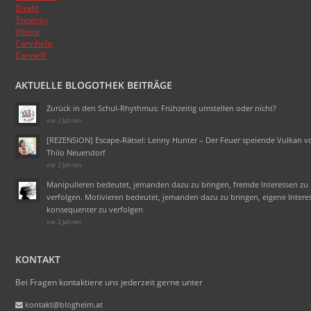
Direkt
Trinergy
Vitinor
Cannhelp
Canneff
AKTUELLE BLOGOTHEK BEITRÄGE
Zurück in den Schul-Rhythmus: Frühzeitig umstellen oder nicht?
vor 2 Jahren
[REZENSION] Escape-Rätsel: Lenny Hunter – Der Feuer speiende Vulkan v
Thilo Neuendorf
vor 2 Jahren
Manipulieren bedeutet, jemanden dazu zu bringen, fremde Interessen zu
verfolgen. Motivieren bedeutet, jemanden dazu zu bringen, eigene Intere
konsequenter zu verfolgen
vor 2 Jahren
KONTAKT
Bei Fragen kontaktiere uns jederzeit gerne unter
kontakt@blogheim.at