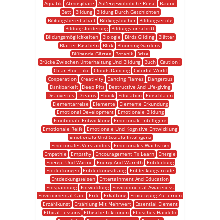
Aquatik
Atmosphäre
Außergewöhnliche Reise
Bäume
Bett
Bildung
Bildung Durch Geschichten
Bildungsbereitschaft
Bildungsbücher
Bildungserfolg
Bildungsförderung
Bildungsfortschritt
Bildungsmöglichkeiten
Biologie
Birds Gliding
Blätter
Blätter Rascheln
Blick
Blooming Gardens
Blühende Gärten
Botanik
Brise
Brücke Zwischen Unterhaltung Und Bildung
Buch
Caution !
Clear Blue Lake
Clouds Dancing
Colorful World
Cooperation
Creativity
Dancing Flames
Dangerous
Dankbarkeit
Deep Pits
Destructive And Life-giving
Discoveries
Dreams
Ebook
Education
Einschlafen
Elementarreise
Elemente
Elemente Erkundung
Emotional Development
Emotionale Bildung
Emotionale Entwicklung
Emotionale Intelligenz
Emotionale Reife
Emotionale Und Kognitive Entwicklung
Emotionale Und Soziale Intelligenz
Emotionales Verständnis
Emotionales Wachstum
Empathie
Empathy
Encouragement To Learn
Energie
Energie Und Wärme
Energy And Warmth
Entdeckung
Entdeckungen
Entdeckungsdrang
Entdeckungsfreude
Entdeckungsreisen
Entertainment And Education
Entspannung
Entwicklung
Environmental Awareness
Environmental Care
Erde
Erhaltung
Ermutigung Zu Lernen
Erzählkunst
Erzählung Mit Mehrwert
Essential Element
Ethical Lessons
Ethische Lektionen
Ethisches Handeln