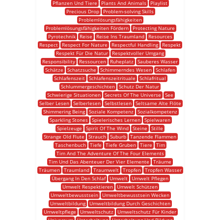
Pflanzen Und Tiere
Plants And Animals
Playlist
Precious Drop
Problem-solving Skills
Problemlösungsfähigkeiten
Problemlösungsfähigkeiten Fördern
Protecting Nature
Pyrotechnik
Reise
Reise Ins Traumland
Resources
Respect
Respect For Nature
Respectful Handling
Respekt
Respekt Für Die Natur
Respektvoller Umgang
Responsibility
Ressourcen
Ruheplatz
Sauberes Wasser
Schätze
Schatzsuche
Schimmerndes Wesen
Schlafen
Schlafenszeit
Schlafenszeitrituale
Schlafritual
Schlummergeschichten
Schutz Der Natur
Schwierige Situationen
Secrets Of The Universe
See
Selber Lesen
Selberlesen
Selbstlesen
Seltsame Alte Flöte
Shimmering Being
Soziale Kompetenz
Sozialkompetenz
Sparkling Stones
Spielerisches Lernen
Spielwaren
Spielzeuge
Spirit Of The Wind
Steine
Stille
Strange Old Flute
Strauch
Suburb
Tanzende Flammen
Taschenbuch
Tiefe
Tiefe Gruben
Tiere
Tim
Tim And The Adventure Of The Four Elements
Tim Und Das Abenteuer Der Vier Elemente
Träume
Träumen
Traumland
Traumwelt
Tropfen
Tropfen Wasser
Übergang In Den Schlaf
Umwelt
Umwelt Pflegen
Umwelt Respektieren
Umwelt Schützen
Umweltbewusstsein
Umweltbewusstsein Wecken
Umweltbildung
Umweltbildung Durch Geschichten
Umweltpflege
Umweltschutz
Umweltschutz Für Kinder