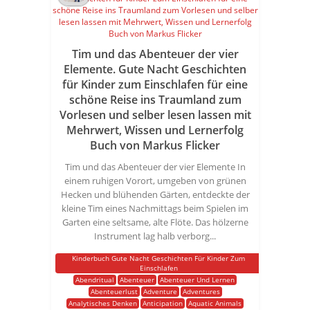
Tim und das Abenteuer der vier
Elemente. Gute Nacht Geschichten
für Kinder zum Einschlafen für eine
schöne Reise ins Traumland zum
Vorlesen und selber lesen lassen mit
Mehrwert, Wissen und Lernerfolg
Buch von Markus Flicker
Tim und das Abenteuer der vier Elemente In
einem ruhigen Vorort, umgeben von grünen
Hecken und blühenden Gärten, entdeckte der
kleine Tim eines Nachmittags beim Spielen im
Garten eine seltsame, alte Flöte. Das hölzerne
Instrument lag halb verborg...
Kinderbuch Gute Nacht Geschichten Für Kinder Zum
Einschlafen
Abendritual
Abenteuer
Abenteuer Und Lernen
Abenteuerlust
Adventure
Adventures
Analytisches Denken
Anticipation
Aquatic Animals