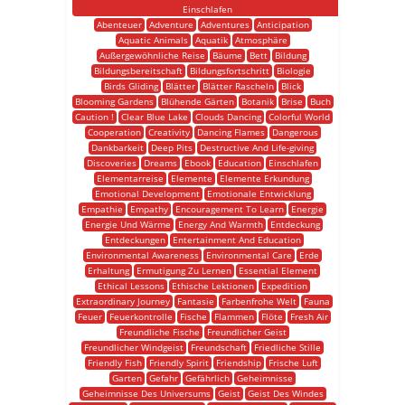
Einschlafen
Abenteuer
Adventure
Adventures
Anticipation
Aquatic Animals
Aquatik
Atmosphäre
Außergewöhnliche Reise
Bäume
Bett
Bildung
Bildungsbereitschaft
Bildungsfortschritt
Biologie
Birds Gliding
Blätter
Blätter Rascheln
Blick
Blooming Gardens
Blühende Gärten
Botanik
Brise
Buch
Caution !
Clear Blue Lake
Clouds Dancing
Colorful World
Cooperation
Creativity
Dancing Flames
Dangerous
Dankbarkeit
Deep Pits
Destructive And Life-giving
Discoveries
Dreams
Ebook
Education
Einschlafen
Elementarreise
Elemente
Elemente Erkundung
Emotional Development
Emotionale Entwicklung
Empathie
Empathy
Encouragement To Learn
Energie
Energie Und Wärme
Energy And Warmth
Entdeckung
Entdeckungen
Entertainment And Education
Environmental Awareness
Environmental Care
Erde
Erhaltung
Ermutigung Zu Lernen
Essential Element
Ethical Lessons
Ethische Lektionen
Expedition
Extraordinary Journey
Fantasie
Farbenfrohe Welt
Fauna
Feuer
Feuerkontrolle
Fische
Flammen
Flöte
Fresh Air
Freundliche Fische
Freundlicher Geist
Freundlicher Windgeist
Freundschaft
Friedliche Stille
Friendly Fish
Friendly Spirit
Friendship
Frische Luft
Garten
Gefahr
Gefährlich
Geheimnisse
Geheimnisse Des Universums
Geist
Geist Des Windes