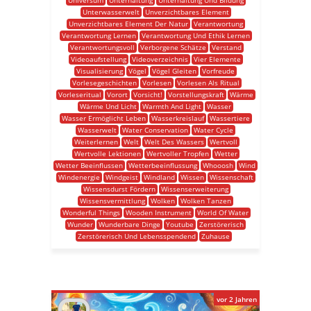
Universum
Unterhaltung
Unterhaltung Und Bildung
Unterwasserwelt
Unverzichtbares Element
Unverzichtbares Element Der Natur
Verantwortung
Verantwortung Lernen
Verantwortung Und Ethik Lernen
Verantwortungsvoll
Verborgene Schätze
Verstand
Videoaufstellung
Videoverzeichnis
Vier Elemente
Visualisierung
Vögel
Vögel Gleiten
Vorfreude
Vorlesegeschichten
Vorlesen
Vorlesen Als Ritual
Vorleseritual
Vorort
Vorsicht!
Vorstellungskraft
Wärme
Wärme Und Licht
Warmth And Light
Wasser
Wasser Ermöglicht Leben
Wasserkreislauf
Wassertiere
Wasserwelt
Water Conservation
Water Cycle
Weiterlernen
Welt
Welt Des Wassers
Wertvoll
Wertvolle Lektionen
Wertvoller Tropfen
Wetter
Wetter Beeinflussen
Wetterbeeinflussung
Whooosh
Wind
Windenergie
Windgeist
Windland
Wissen
Wissenschaft
Wissensdurst Fördern
Wissenserweiterung
Wissensvermittlung
Wolken
Wolken Tanzen
Wonderful Things
Wooden Instrument
World Of Water
Wunder
Wunderbare Dinge
Youtube
Zerstörerisch
Zerstörerisch Und Lebensspendend
Zuhause
vor 2 Jahren