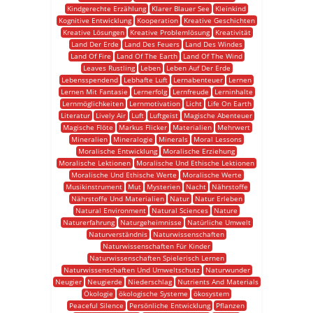
Kindgerechte Erzählung
Klarer Blauer See
Kleinkind
Kognitive Entwicklung
Kooperation
Kreative Geschichten
Kreative Lösungen
Kreative Problemlösung
Kreativität
Land Der Erde
Land Des Feuers
Land Des Windes
Land Of Fire
Land Of The Earth
Land Of The Wind
Leaves Rustling
Leben
Leben Auf Der Erde
Lebensspendend
Lebhafte Luft
Lernabenteuer
Lernen
Lernen Mit Fantasie
Lernerfolg
Lernfreude
Lerninhalte
Lernmöglichkeiten
Lernmotivation
Licht
Life On Earth
Literatur
Lively Air
Luft
Luftgeist
Magische Abenteuer
Magische Flöte
Markus Flicker
Materialien
Mehrwert
Mineralien
Mineralogie
Minerals
Moral Lessons
Moralische Entwicklung
Moralische Erziehung
Moralische Lektionen
Moralische Und Ethische Lektionen
Moralische Und Ethische Werte
Moralische Werte
Musikinstrument
Mut
Mysterien
Nacht
Nährstoffe
Nährstoffe Und Materialien
Natur
Natur Erleben
Natural Environment
Natural Sciences
Nature
Naturerfahrung
Naturgeheimnisse
Natürliche Umwelt
Naturverständnis
Naturwissenschaften
Naturwissenschaften Für Kinder
Naturwissenschaften Spielerisch Lernen
Naturwissenschaften Und Umweltschutz
Naturwunder
Neugier
Neugierde
Niederschlag
Nutrients And Materials
Ökologie
ökologische Systeme
ökosystem
Peaceful Silence
Persönliche Entwicklung
Pflanzen