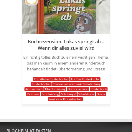
Buchrezension: Lukas springt ab –
Wenn dir alles zuviel wird
Ein richtig tolles Buch zu einem wichtigen Thema,
das man kaum in einem anderen Kinderbuch
behandelt findet: Überforderung und Stress!
Christliche Kinderbücher
Für Die Kinderkirche
Kinderbücher
Themenschwerpunkt Schulanfang
Achtsamkeit
Überforderung
Buchrezension
Kinderbuch
Resilienz
Schulanfang
Schulangst
Schulstress
Stress
Wertvolle Kinderbücher
BLOGHEIM.AT FAKTEN