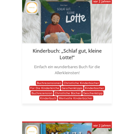
vor 2 Jahren
Kinderbuch: „Schlaf gut, kleine
Lotte!“
Einfach ein wunderbares Buch für die
Allerkleinsten!
Buchrezensionen
Christliche Kinderbücher
Für Die Kinderkirche
Geschenktipps
Kinderbücher
Buchrezension
Christliche Bücher
Geschenktipp
Kinderbuch
Wertvolle Kinderbücher
vor 2 Jahren