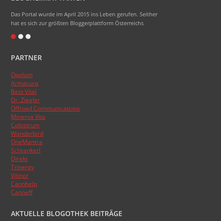
Das Portal wurde im April 2015 ins Leben gerufen. Seither
hat es sich zur größten Bloggerplattform Österreichs
entwickelt.
Eigentlich heißt das Portal Blogheimat - doch alle sagen
PARTNER
nur Blogheim dazu. Die Domainendung .at sollte zum
Namen gehören, das hat aber absolut nicht funktioniert.
Opolum
:)
Armacura
Das Topblogranking wurde im Laufe der Zeit schon
Best Vital
Dr. Ziegler
mehrmals umgestellt, basiert aber nun endlich auf den
Offroad Communications
Besucherzahlen der Blogs.
Minerva Vita
Colostrum
Wanderbird
OneMantra
Schrankerl
Direkt
Trinergy
Vitinor
Cannhelp
Canneff
AKTUELLE BLOGOTHEK BEITRÄGE