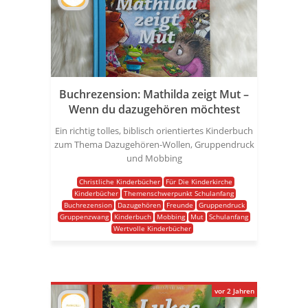
Buchrezension: Mathilda zeigt Mut –
Wenn du dazugehören möchtest
Ein richtig tolles, biblisch orientiertes Kinderbuch
zum Thema Dazugehören-Wollen, Gruppendruck
und Mobbing
Christliche Kinderbücher
Für Die Kinderkirche
Kinderbücher
Themenschwerpunkt Schulanfang
Buchrezension
Dazugehören
Freunde
Gruppendruck
Gruppenzwang
Kinderbuch
Mobbing
Mut
Schulanfang
Wertvolle Kinderbücher
vor 2 Jahren