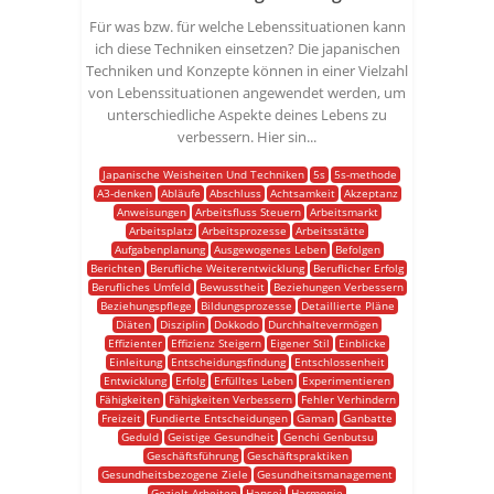
Für was bzw. für welche Lebenssituationen kann
ich diese Techniken einsetzen? Die japanischen
Techniken und Konzepte können in einer Vielzahl
von Lebenssituationen angewendet werden, um
unterschiedliche Aspekte deines Lebens zu
verbessern. Hier sin...
Japanische Weisheiten Und Techniken
5s
5s-methode
A3-denken
Abläufe
Abschluss
Achtsamkeit
Akzeptanz
Anweisungen
Arbeitsfluss Steuern
Arbeitsmarkt
Arbeitsplatz
Arbeitsprozesse
Arbeitsstätte
Aufgabenplanung
Ausgewogenes Leben
Befolgen
Berichten
Berufliche Weiterentwicklung
Beruflicher Erfolg
Berufliches Umfeld
Bewusstheit
Beziehungen Verbessern
Beziehungspflege
Bildungsprozesse
Detaillierte Pläne
Diäten
Disziplin
Dokkodo
Durchhaltevermögen
Effizienter
Effizienz Steigern
Eigener Stil
Einblicke
Einleitung
Entscheidungsfindung
Entschlossenheit
Entwicklung
Erfolg
Erfülltes Leben
Experimentieren
Fähigkeiten
Fähigkeiten Verbessern
Fehler Verhindern
Freizeit
Fundierte Entscheidungen
Gaman
Ganbatte
Geduld
Geistige Gesundheit
Genchi Genbutsu
Geschäftsführung
Geschäftspraktiken
Gesundheitsbezogene Ziele
Gesundheitsmanagement
Gezielt Arbeiten
Hansei
Harmonie