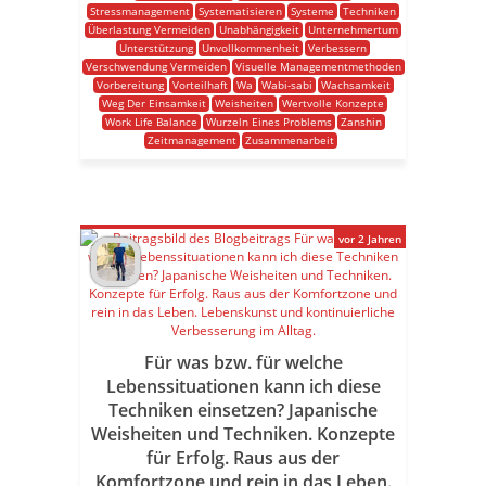
Stressmanagement
Systematisieren
Systeme
Techniken
Überlastung Vermeiden
Unabhängigkeit
Unternehmertum
Unterstützung
Unvollkommenheit
Verbessern
Verschwendung Vermeiden
Visuelle Managementmethoden
Vorbereitung
Vorteilhaft
Wa
Wabi-sabi
Wachsamkeit
Weg Der Einsamkeit
Weisheiten
Wertvolle Konzepte
Work Life Balance
Wurzeln Eines Problems
Zanshin
Zeitmanagement
Zusammenarbeit
vor 2 Jahren
Für was bzw. für welche
Lebenssituationen kann ich diese
Techniken einsetzen? Japanische
Weisheiten und Techniken. Konzepte
für Erfolg. Raus aus der
Komfortzone und rein in das Leben.