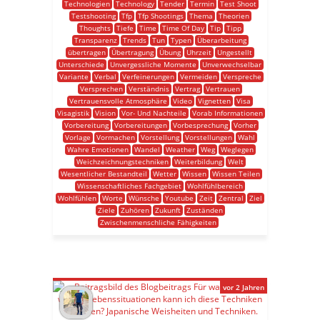
Technologien
Technology
Tender
Termin
Test Shoot
Testshooting
Tfp
Tfp Shootings
Thema
Theorien
Thoughts
Tiefe
Time
Time Of Day
Tip
Tipp
Transparenz
Trends
Tun
Typen
Überarbeitung
übertragen
Übertragung
Übung
Uhrzeit
Ungestellt
Unterschiede
Unvergessliche Momente
Unverwechselbar
Variante
Verbal
Verfeinerungen
Vermeiden
Verspreche
Versprechen
Verständnis
Vertrag
Vertrauen
Vertrauensvolle Atmosphäre
Video
Vignetten
Visa
Visagistik
Vision
Vor- Und Nachteile
Vorab Informationen
Vorbereitung
Vorbereitungen
Vorbesprechung
Vorher
Vorlage
Vormachen
Vorstellung
Vorstellungen
Wahl
Wahre Emotionen
Wandel
Weather
Weg
Weglegen
Weichzeichnungstechniken
Weiterbildung
Welt
Wesentlicher Bestandteil
Wetter
Wissen
Wissen Teilen
Wissenschaftliches Fachgebiet
Wohlfühlbereich
Wohlfühlen
Worte
Wünsche
Youtube
Zeit
Zentral
Ziel
Ziele
Zuhören
Zukunft
Zuständen
Zwischenmenschliche Fähigkeiten
vor 2 Jahren