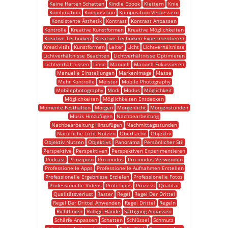
Keine Harten Schatten
Kindle Ebook
Klettern
Knie
Kombination
Komposition
Komposition Verbessern
Konsistente Ästhetik
Kontrast
Kontrast Anpassen
Kontrolle
Kreative Kunstformen
Kreative Möglichkeiten
Kreative Techniken
Kreative Techniken Experimentieren
Kreativität
Kunstformen
Leiter
Licht
Lichtverhältnisse
Lichtverhältnisse Beachten
Lichtverhältnisse Optimieren
Lichtverhältnissen
Linse
Manuell
Manuell Fokussieren
Manuelle Einstellungen
Markenimage
Masse
Mehr Kontrolle
Meister
Mobile Photography
Mobilephotography
Modi
Modus
Möglichkeit
Möglichkeiten
Möglichkeiten Entdecken
Momente Festhalten
Morgen
Morgenlicht
Morgenstunden
Musik Hinzufügen
Nachbearbeitung
Nachbearbeitung Hinzufügen
Nachmittagsstunden
Natürliche Licht Nutzen
Oberfläche
Objektiv
Objektiv Nutzen
Objektivs
Panorama
Persönlicher Stil
Perspektive
Perspektiven
Perspektiven Experimentieren
Podcast
Prinzipien
Pro-modus
Pro-modus Verwenden
Professionelle Apps
Professionelle Aufnahmen Erstellen
Professionelle Ergebnisse Erzielen
Professionelle Fotos
Professionelle Videos
Profi Tipps
Prozess
Qualität
Qualitätsverlust
Raster
Regel
Regel Der Drittel
Regel Der Drittel Anwenden
Regel Drittel
Regeln
Richtlinien
Ruhige Hände
Sättigung Anpassen
Schärfe Anpassen
Schatten
Schlüssel
Schmutz