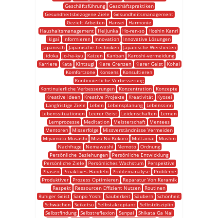
Geschäftsführung
Geschäftspraktiken
Gesundheitsbezogene Ziele
Gesundheitsmanagement
Gezielt Arbeiten
Hansei
Harmonie
Haushaltsmanagement
Heijunka
Ho-ren-so
Hoshin Kanri
Ikigai
Informieren
Innovation
Innovative Lösungen
Japanisch
Japanische Techniken
Japanische Weisheiten
Jidoka
Jo-ha-kyu
Kaizen
Kanban
Karoshi-vermeidung
Karriere
Kata
Kintsugi
Klare Grenzen
Klarer Geist
Kohai
Komfortzone
Konsens
Konsultieren
Kontinuierliche Verbesserung
Kontinuierliche Verbesserungen
Konzentration
Konzepte
Kreative Ideen
Kreative Projekte
Kreativität
Kyosei
Langfristige Ziele
Leben
Lebensplanung
Lebenssinn
Lebenssituationen
Leerer Geist
Leidenschaften
Lernen
Lernprozesse
Meditation
Meisterschaft
Mentees
Mentoren
Misserfolge
Missverständnisse Vermeiden
Miyamoto Musashi
Mizu No Kokoro
Mottainai
Mushin
Nachfrage
Nemawashi
Nemoto
Ordnung
Persönliche Beziehungen
Persönliche Entwicklung
Persönliche Ziele
Persönliches Wachstum
Perspektive
Phasen
Proaktives Handeln
Problemanalyse
Probleme
Produktiver
Prozess Optimieren
Reparatur Von Keramik
Respekt
Ressourcen Effizient Nutzen
Routinen
Ruhiger Geist
Sanpo Yoshi
Sauberkeit
Säubern
Schönheit
Schwächen
Seiketsu
Selbstakzeptanz
Selbstdisziplin
Selbstfindung
Selbstreflexion
Senpai
Shikata Ga Nai