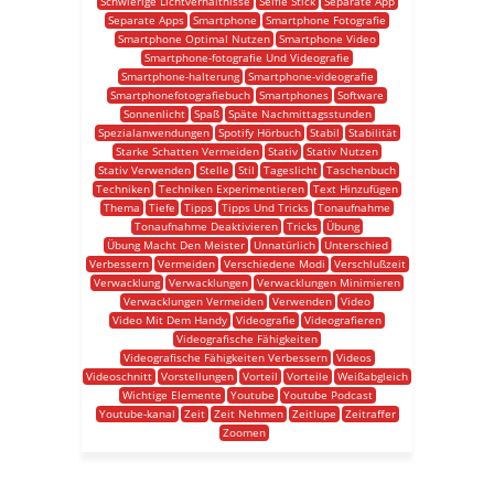
Schwierige Lichtverhältnisse
Selfie Stick
Separate App
Separate Apps
Smartphone
Smartphone Fotografie
Smartphone Optimal Nutzen
Smartphone Video
Smartphone-fotografie Und Videografie
Smartphone-halterung
Smartphone-videografie
Smartphonefotografiebuch
Smartphones
Software
Sonnenlicht
Spaß
Späte Nachmittagsstunden
Spezialanwendungen
Spotify Hörbuch
Stabil
Stabilität
Starke Schatten Vermeiden
Stativ
Stativ Nutzen
Stativ Verwenden
Stelle
Stil
Tageslicht
Taschenbuch
Techniken
Techniken Experimentieren
Text Hinzufügen
Thema
Tiefe
Tipps
Tipps Und Tricks
Tonaufnahme
Tonaufnahme Deaktivieren
Tricks
Übung
Übung Macht Den Meister
Unnatürlich
Unterschied
Verbessern
Vermeiden
Verschiedene Modi
Verschlußzeit
Verwacklung
Verwacklungen
Verwacklungen Minimieren
Verwacklungen Vermeiden
Verwenden
Video
Video Mit Dem Handy
Videografie
Videografieren
Videografische Fähigkeiten
Videografische Fähigkeiten Verbessern
Videos
Videoschnitt
Vorstellungen
Vorteil
Vorteile
Weißabgleich
Wichtige Elemente
Youtube
Youtube Podcast
Youtube-kanal
Zeit
Zeit Nehmen
Zeitlupe
Zeitraffer
Zoomen