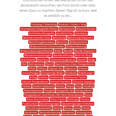
touristischen Orten, wie Menschen schon fast
akrobatisch versuchen, ein Foto durch oder über
einen Zaun zu machen. Dieser Tipp ist so kurz, weil
es wirklich so ein...
Fotoblog / Videoblog
Podcast / Video / Vlog
Smartphone Fotografie Filmen
Akrobatisch
Amazon Kaufen
Architekturfotografie
Ausführlicher
Autofokus
Beeindruckende Fotos
Belichtung
Belichtung Anpassen
Belichtungskorrektur
Bereiche
Bildausschnitt
Bildausschnitt Zuschneiden
Bildbearbeitung
Bildbearbeitungssoftware
Bilder
Blende
Blende Anpassen
Blendeneinstellungen
Blendenöffnung
Blick Ins Buch
Brennweite
Business
Datenschutzgesetze
Details
Dinge
Dslr
Dslr-kamera
Durch
Durch Einen Zaun Fotografieren
Effekt
Effekte
Eigener Stil
Eigentum
Einfach
Einstellungen
Einzigartige Bilder
Entdeckt
Erfahrungen
Erfolg
Erkläre
Erlebnisse
Erlebnisse Teilen
Ethisch Fotografieren
Ethisch Handeln
Ethische Aspekte
Farben
Farben Anpassen
Filmen
Fokus
Foto
Fotoblog
Fotoerlebnisse
Fotograf
Fotografie Stil
Fotografieren
Fotografieren Und Filmen Mit Dem Smartphone
Fotos
Fotos Durch Zaun
Fotos Teilen
Fototipp
Freizeit
Funktioniert
Genehmigungen
Genehmigungen Einholen
Gestaltungselement
Gezeigt
Gutes
Hack
Handy
Hardcover
Herausforderung
Hindernis
Hintergrund