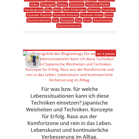
Video
Videograf
Videos
Visitizola
Visuelle Effekte
Vordergrund
Weg
Welt
Welt Einfangen
Winkeln
Youtube
Youtube Playlist
Youtube Podcast
Youtube Video
Zaun
Zaunstrukturen
Ziel
Zierpark
Zoo
Zoos
Zustimmung
Zwischenräume
vor 2 Jahren
Für was bzw. für welche
Lebenssituationen kann ich diese
Techniken einsetzen? Japanische
Weisheiten und Techniken. Konzepte
für Erfolg. Raus aus der
Komfortzone und rein in das Leben.
Lebenskunst und kontinuierliche
Verbesserung im Alltag.