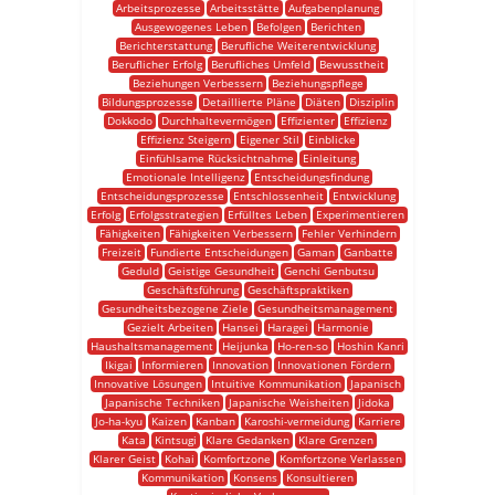
Arbeitsprozesse
Arbeitsstätte
Aufgabenplanung
Ausgewogenes Leben
Befolgen
Berichten
Berichterstattung
Berufliche Weiterentwicklung
Beruflicher Erfolg
Berufliches Umfeld
Bewusstheit
Beziehungen Verbessern
Beziehungspflege
Bildungsprozesse
Detaillierte Pläne
Diäten
Disziplin
Dokkodo
Durchhaltevermögen
Effizienter
Effizienz
Effizienz Steigern
Eigener Stil
Einblicke
Einfühlsame Rücksichtnahme
Einleitung
Emotionale Intelligenz
Entscheidungsfindung
Entscheidungsprozesse
Entschlossenheit
Entwicklung
Erfolg
Erfolgsstrategien
Erfülltes Leben
Experimentieren
Fähigkeiten
Fähigkeiten Verbessern
Fehler Verhindern
Freizeit
Fundierte Entscheidungen
Gaman
Ganbatte
Geduld
Geistige Gesundheit
Genchi Genbutsu
Geschäftsführung
Geschäftspraktiken
Gesundheitsbezogene Ziele
Gesundheitsmanagement
Gezielt Arbeiten
Hansei
Haragei
Harmonie
Haushaltsmanagement
Heijunka
Ho-ren-so
Hoshin Kanri
Ikigai
Informieren
Innovation
Innovationen Fördern
Innovative Lösungen
Intuitive Kommunikation
Japanisch
Japanische Techniken
Japanische Weisheiten
Jidoka
Jo-ha-kyu
Kaizen
Kanban
Karoshi-vermeidung
Karriere
Kata
Kintsugi
Klare Gedanken
Klare Grenzen
Klarer Geist
Kohai
Komfortzone
Komfortzone Verlassen
Kommunikation
Konsens
Konsultieren