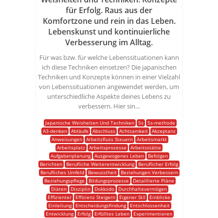
für Erfolg. Raus aus der
Komfortzone und rein in das Leben.
Lebenskunst und kontinuierliche
Verbesserung im Alltag.
Für was bzw. für welche Lebenssituationen kann
ich diese Techniken einsetzen? Die japanischen
Techniken und Konzepte können in einer Vielzahl
von Lebenssituationen angewendet werden, um
unterschiedliche Aspekte deines Lebens zu
verbessern. Hier sin...
Japanische Weisheiten Und Techniken
5s
5s-methode
A3-denken
Abläufe
Abschluss
Achtsamkeit
Akzeptanz
Anweisungen
Arbeitsfluss Steuern
Arbeitsmarkt
Arbeitsplatz
Arbeitsprozesse
Arbeitsstätte
Aufgabenplanung
Ausgewogenes Leben
Befolgen
Berichten
Berufliche Weiterentwicklung
Beruflicher Erfolg
Berufliches Umfeld
Bewusstheit
Beziehungen Verbessern
Beziehungspflege
Bildungsprozesse
Detaillierte Pläne
Diäten
Disziplin
Dokkodo
Durchhaltevermögen
Effizienter
Effizienz Steigern
Eigener Stil
Einblicke
Einleitung
Entscheidungsfindung
Entschlossenheit
Entwicklung
Erfolg
Erfülltes Leben
Experimentieren