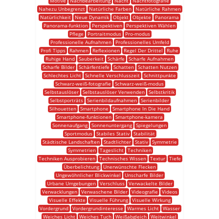
Motive
Nachbearbeitung
Nacht
Nachtfotografie
Nahezu Unbegrenzt
Natürliche Farben
Natürliche Rahmen
Natürlichkeit
Neue Dynamik
Objekt
Objekte
Panorama
Panorama-funktion
Perspektiven
Perspektiven Wählen
Pflege
Portraitmodus
Pro-modus
Professionelle Aufnahmen
Professionelles Umfeld
Profi Tipps
Rahmen
Reflexionen
Regel Der Drittel
Ruhe
Ruhige Hand
Sauberkeit
Schärfe
Scharfe Aufnahmen
Scharfe Bilder
Schärfentiefe
Schatten
Schatten Nutzen
Schlechtes Licht
Schnelle Verschlusszeit
Schnittpunkte
Schwarz-weiß-fotografie
Schwarz-weiß-modus
Selbstauslöser
Selbstauslöser Verwenden
Selbstkritik
Selbstporträts
Serienbildaufnahmen
Serienbilder
Silhouetten
Smartphone
Smartphone In Die Hand
Smartphone-funktionen
Smartphone-kamera
Sonnenaufgang
Sonnenuntergang
Spiegelungen
Sportmodus
Stabiles Stativ
Stabilität
Städtische Landschaften
Stadtlichter
Stativ
Symmetrie
Symmetrien
Tageslicht
Techniken
Techniken Ausprobieren
Technisches Wissen
Textur
Tiefe
Überbelichtung
Unerwünschte Flecken
Ungewöhnlicher Blickwinkel
Unscharfe Bilder
Urbane Umgebungen
Verschluss
Verwackelte Bilder
Verwacklungen
Verwaschene Bilder
Videografie
Videos
Visuelle Effekte
Visuelle Führung
Visuelle Wirkung
Vordergrund
Vordergrundinteresse
Warmes Licht
Wasser
Weiches Licht
Weiches Tuch
Weißabgleich
Weitwinkel