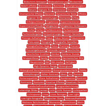
Bildschirm Antippen
Bildstabilisierung
Blickwinkel
Bokeh-effekte
Brennweite
Business
Detailgenauigkeit
Details
Digitale Ära
Dimension
Dramatik
Dramatische Effekte
Dynamik
Dynamische Note
Effekte
Eigener Stil
Einstellungen
Elemente
Erfolg
Erfolgsschlüssel
Ergebnisse
Experimentieren
Experimentierfreude
Fähigkeiten
Fähigkeiten Verbessern
Farbe
Farben
Farbkontraste
Farbpaletten
Farbwiedergabe
Feinjustierungen
Filmen Genießen
Flüssige Aufnahmen
Fokus
Fokus Setzen
Fokussieren
Foto-apps
Fotografie
Fotografie Genießen
Fotografisches Auge
Fotos
Framing
Freizeit
Freizeitgebrauch
Führende Linien
Geschichte
Geschichte Erzählen
Gimbal
Goldene Stunde
Gruppenfotos
Handy
Harmonie
Harmonisches Bild
Hauptmotiv
Hdr
Hdr-modus
Helligkeit
High Dynamic Range
Hintergrund
Hintergrund Verschwimmen
Hintergrundunschärfe
Hobby
Hobbyfotograf
Hoher Kontrast
Ideen
Iso
Kamera
Kameraqualität
Klare Aufnahmen
Kombination
Kontrast
Kontraste
Konturen
Kreative Effekte
Kreatives Gespür
Landschaftsaufnahmen
Langzeitbelichtung
Lebendige Bilder
Lernen
Licht
Licht Nutzen
Lichtquellen
Lichtspuren
Linse
Linse Reinigen
Low Light
Low-light-fotografie
Magischer Glanz
Makroaufnahmen
Mehrere Belichtungen
Momente
Monochrom
Motiv