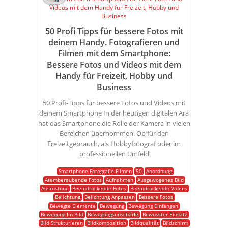
50 Profi Tipps für bessere Fotos mit
deinem Handy. Fotografieren und
Filmen mit dem Smartphone:
Bessere Fotos und Videos mit dem
Handy für Freizeit, Hobby und
Business
50 Profi-Tipps für bessere Fotos und Videos mit
deinem Smartphone In der heutigen digitalen Ära
hat das Smartphone die Rolle der Kamera in vielen
Bereichen übernommen. Ob für den
Freizeitgebrauch, als Hobbyfotograf oder im
professionellen Umfeld
Smartphone Fotografie Filmen
50
Anordnung
Atemberaubende Fotos
Aufnahmen
Ausgewogenes Bild
Ausrüstung
Beeindruckende Fotos
Beeindruckende Videos
Belichtung
Belichtung Anpassen
Bessere Fotos
Bewegte Elemente
Bewegung
Bewegung Einfangen
Bewegung Im Bild
Bewegungsunschärfe
Bewusster Einsatz
Bild Strukturieren
Bildkomposition
Bildqualität
Bildschirm