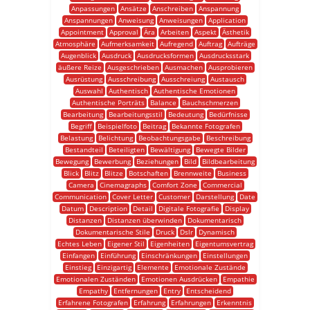
Anpassungen
Ansätze
Anschreiben
Anspannung
Anspannungen
Anweisung
Anweisungen
Application
Appointment
Approval
Ära
Arbeiten
Aspekt
Ästhetik
Atmosphäre
Aufmerksamkeit
Aufregend
Auftrag
Aufträge
Augenblick
Ausdruck
Ausdrucksformen
Ausdrucksstark
äußere Reize
Ausgeschrieben
Ausmachen
Ausprobieren
Ausrüstung
Ausschreibung
Ausschreiung
Austausch
Auswahl
Authentisch
Authentische Emotionen
Authentische Porträts
Balance
Bauchschmerzen
Bearbeitung
Bearbeitungsstil
Bedeutung
Bedürfnisse
Begriff
Beispielfoto
Beitrag
Bekannte Fotografen
Belastung
Belichtung
Beobachtungsgabe
Beschreibung
Bestandteil
Beteiligten
Bewältigung
Bewegte Bilder
Bewegung
Bewerbung
Beziehungen
Bild
Bildbearbeitung
Blick
Blitz
Blitze
Botschaften
Brennweite
Business
Camera
Cinemagraphs
Comfort Zone
Commercial
Communication
Cover Letter
Customer
Darstellung
Date
Datum
Description
Detail
Digitale Fotografie
Display
Distanzen
Distanzen überwinden
Dokumentarisch
Dokumentarische Stile
Druck
Dslr
Dynamisch
Echtes Leben
Eigener Stil
Eigenheiten
Eigentumsvertrag
Einfangen
Einführung
Einschränkungen
Einstellungen
Einstieg
Einzigartig
Elemente
Emotionale Zustände
Emotionalen Zuständen
Emotionen Ausdrücken
Empathie
Empathy
Entfernungen
Entry
Entscheidend
Erfahrene Fotografen
Erfahrung
Erfahrungen
Erkenntnis