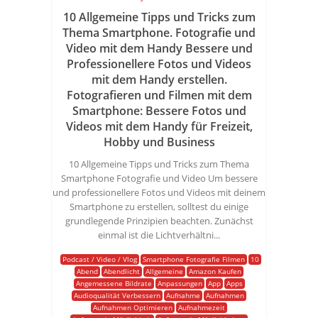
10 Allgemeine Tipps und Tricks zum
Thema Smartphone. Fotografie und
Video mit dem Handy Bessere und
Professionellere Fotos und Videos
mit dem Handy erstellen.
Fotografieren und Filmen mit dem
Smartphone: Bessere Fotos und
Videos mit dem Handy für Freizeit,
Hobby und Business
10 Allgemeine Tipps und Tricks zum Thema
Smartphone Fotografie und Video Um bessere
und professionellere Fotos und Videos mit deinem
Smartphone zu erstellen, solltest du einige
grundlegende Prinzipien beachten. Zunächst
einmal ist die Lichtverhältni...
Podcast / Video / Vlog
Smartphone Fotografie Filmen
10
Abend
Abendlicht
Allgemeine
Amazon Kaufen
Angemessene Bildrate
Anpassungen
App
Apps
Audioqualität Verbessern
Aufnahme
Aufnahmen
Aufnahmen Optimieren
Aufnahmezeit