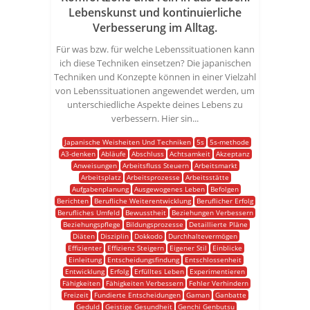
Lebenskunst und kontinuierliche
Verbesserung im Alltag.
Für was bzw. für welche Lebenssituationen kann
ich diese Techniken einsetzen? Die japanischen
Techniken und Konzepte können in einer Vielzahl
von Lebenssituationen angewendet werden, um
unterschiedliche Aspekte deines Lebens zu
verbessern. Hier sin...
Japanische Weisheiten Und Techniken
5s
5s-methode
A3-denken
Abläufe
Abschluss
Achtsamkeit
Akzeptanz
Anweisungen
Arbeitsfluss Steuern
Arbeitsmarkt
Arbeitsplatz
Arbeitsprozesse
Arbeitsstätte
Aufgabenplanung
Ausgewogenes Leben
Befolgen
Berichten
Berufliche Weiterentwicklung
Beruflicher Erfolg
Berufliches Umfeld
Bewusstheit
Beziehungen Verbessern
Beziehungspflege
Bildungsprozesse
Detaillierte Pläne
Diäten
Disziplin
Dokkodo
Durchhaltevermögen
Effizienter
Effizienz Steigern
Eigener Stil
Einblicke
Einleitung
Entscheidungsfindung
Entschlossenheit
Entwicklung
Erfolg
Erfülltes Leben
Experimentieren
Fähigkeiten
Fähigkeiten Verbessern
Fehler Verhindern
Freizeit
Fundierte Entscheidungen
Gaman
Ganbatte
Geduld
Geistige Gesundheit
Genchi Genbutsu