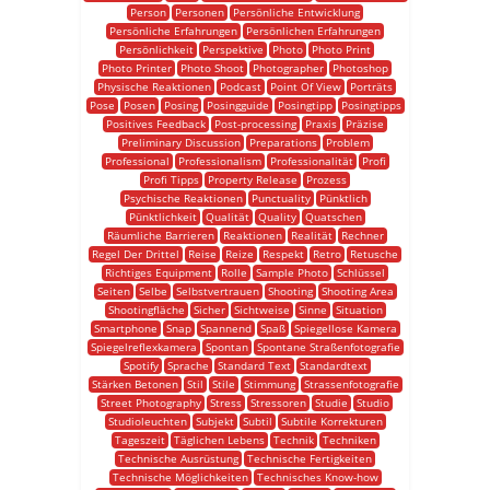
Person
Personen
Persönliche Entwicklung
Persönliche Erfahrungen
Persönlichen Erfahrungen
Persönlichkeit
Perspektive
Photo
Photo Print
Photo Printer
Photo Shoot
Photographer
Photoshop
Physische Reaktionen
Podcast
Point Of View
Porträts
Pose
Posen
Posing
Posingguide
Posingtipp
Posingtipps
Positives Feedback
Post-processing
Praxis
Präzise
Preliminary Discussion
Preparations
Problem
Professional
Professionalism
Professionalität
Profi
Profi Tipps
Property Release
Prozess
Psychische Reaktionen
Punctuality
Pünktlich
Pünktlichkeit
Qualität
Quality
Quatschen
Räumliche Barrieren
Reaktionen
Realität
Rechner
Regel Der Drittel
Reise
Reize
Respekt
Retro
Retusche
Richtiges Equipment
Rolle
Sample Photo
Schlüssel
Seiten
Selbe
Selbstvertrauen
Shooting
Shooting Area
Shootingfläche
Sicher
Sichtweise
Sinne
Situation
Smartphone
Snap
Spannend
Spaß
Spiegellose Kamera
Spiegelreflexkamera
Spontan
Spontane Straßenfotografie
Spotify
Sprache
Standard Text
Standardtext
Stärken Betonen
Stil
Stile
Stimmung
Strassenfotografie
Street Photography
Stress
Stressoren
Studie
Studio
Studioleuchten
Subjekt
Subtil
Subtile Korrekturen
Tageszeit
Täglichen Lebens
Technik
Techniken
Technische Ausrüstung
Technische Fertigkeiten
Technische Möglichkeiten
Technisches Know-how