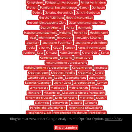
Fähigkeiten
Fähigkeiten Verbessern
Fehler Verhindern
Freizeit
Fundierte Entscheidungen
Gaman
Ganbatte
Geduld
Geistige Gesundheit
Genchi Genbutsu
Geschäftsführung
Geschäftspraktiken
Gesundheitsbezogene Ziele
Gesundheitsmanagement
Gezielt Arbeiten
Hansei
Harmonie
Haushaltsmanagement
Heijunka
Ho-ren-so
Hoshin Kanri
Ikigai
Informieren
Innovation
Innovative Lösungen
Japanisch
Japanische Techniken
Japanische Weisheiten
Jidoka
Jo-ha-kyu
Kaizen
Kanban
Karoshi-vermeidung
Karriere
Kata
Kintsugi
Klare Grenzen
Klarer Geist
Kohai
Komfortzone
Konsens
Konsultieren
Kontinuierliche Verbesserung
Kontinuierliche Verbesserungen
Konzentration
Konzepte
Kreative Ideen
Kreative Projekte
Kreativität
Kyosei
Langfristige Ziele
Leben
Lebensplanung
Lebenssinn
Lebenssituationen
Leerer Geist
Leidenschaften
Lernen
Lernprozesse
Meditation
Meisterschaft
Mentees
Mentoren
Misserfolge
Missverständnisse Vermeiden
Miyamoto Musashi
Mizu No Kokoro
Mottainai
Mushin
Nachfrage
Nemawashi
Nemoto
Ordnung
Persönliche Beziehungen
Persönliche Entwicklung
Persönliche Ziele
Persönliches Wachstum
Perspektive
Phasen
Proaktives Handeln
Problemanalyse
Probleme
Blogheim.at verwendet Google Analytics mit Opt-Out Option.
mehr Infos.
Produktiver
Prozess Optimieren
Reparatur Von Keramik
Einverstanden
Respekt
Ressourcen Effizient Nutzen
Routinen