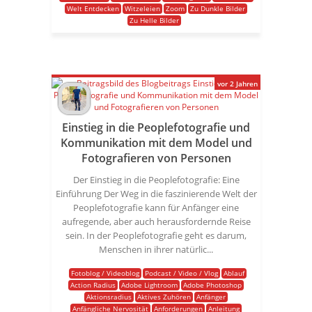
Welt Entdecken
Witzeleien
Zoom
Zu Dunkle Bilder
Zu Helle Bilder
vor 2 Jahren
Einstieg in die Peoplefotografie und
Kommunikation mit dem Model und
Fotografieren von Personen
Der Einstieg in die Peoplefotografie: Eine
Einführung Der Weg in die faszinierende Welt der
Peoplefotografie kann für Anfänger eine
aufregende, aber auch herausfordernde Reise
sein. In der Peoplefotografie geht es darum,
Menschen in ihrer natürlic...
Fotoblog / Videoblog
Podcast / Video / Vlog
Ablauf
Action Radius
Adobe Lightroom
Adobe Photoshop
Aktionsradius
Aktives Zuhören
Anfänger
Anfängliche Nervosität
Anforderungen
Anleitung