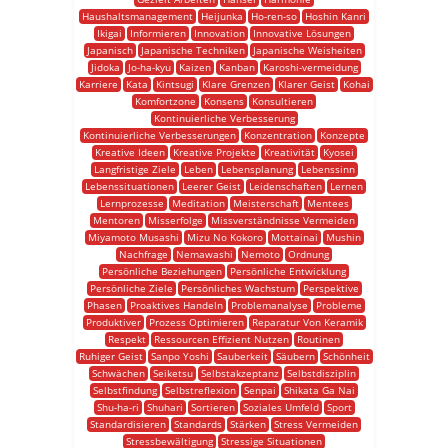
Haushaltsmanagement
Heijunka
Ho-ren-so
Hoshin Kanri
Ikigai
Informieren
Innovation
Innovative Lösungen
Japanisch
Japanische Techniken
Japanische Weisheiten
Jidoka
Jo-ha-kyu
Kaizen
Kanban
Karoshi-vermeidung
Karriere
Kata
Kintsugi
Klare Grenzen
Klarer Geist
Kohai
Komfortzone
Konsens
Konsultieren
Kontinuierliche Verbesserung
Kontinuierliche Verbesserungen
Konzentration
Konzepte
Kreative Ideen
Kreative Projekte
Kreativität
Kyosei
Langfristige Ziele
Leben
Lebensplanung
Lebenssinn
Lebenssituationen
Leerer Geist
Leidenschaften
Lernen
Lernprozesse
Meditation
Meisterschaft
Mentees
Mentoren
Misserfolge
Missverständnisse Vermeiden
Miyamoto Musashi
Mizu No Kokoro
Mottainai
Mushin
Nachfrage
Nemawashi
Nemoto
Ordnung
Persönliche Beziehungen
Persönliche Entwicklung
Persönliche Ziele
Persönliches Wachstum
Perspektive
Phasen
Proaktives Handeln
Problemanalyse
Probleme
Produktiver
Prozess Optimieren
Reparatur Von Keramik
Respekt
Ressourcen Effizient Nutzen
Routinen
Ruhiger Geist
Sanpo Yoshi
Sauberkeit
Säubern
Schönheit
Schwächen
Seiketsu
Selbstakzeptanz
Selbstdisziplin
Selbstfindung
Selbstreflexion
Senpai
Shikata Ga Nai
Shu-ha-ri
Shuhari
Sortieren
Soziales Umfeld
Sport
Standardisieren
Standards
Stärken
Stress Vermeiden
Stressbewältigung
Stressige Situationen