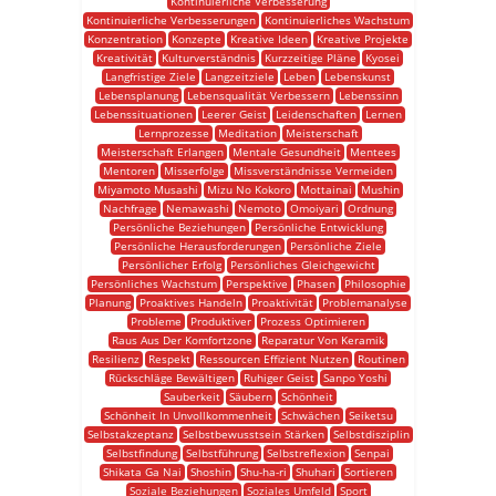
Kontinuierliche Verbesserung
Kontinuierliche Verbesserungen
Kontinuierliches Wachstum
Konzentration
Konzepte
Kreative Ideen
Kreative Projekte
Kreativität
Kulturverständnis
Kurzzeitige Pläne
Kyosei
Langfristige Ziele
Langzeitziele
Leben
Lebenskunst
Lebensplanung
Lebensqualität Verbessern
Lebenssinn
Lebenssituationen
Leerer Geist
Leidenschaften
Lernen
Lernprozesse
Meditation
Meisterschaft
Meisterschaft Erlangen
Mentale Gesundheit
Mentees
Mentoren
Misserfolge
Missverständnisse Vermeiden
Miyamoto Musashi
Mizu No Kokoro
Mottainai
Mushin
Nachfrage
Nemawashi
Nemoto
Omoiyari
Ordnung
Persönliche Beziehungen
Persönliche Entwicklung
Persönliche Herausforderungen
Persönliche Ziele
Persönlicher Erfolg
Persönliches Gleichgewicht
Persönliches Wachstum
Perspektive
Phasen
Philosophie
Planung
Proaktives Handeln
Proaktivität
Problemanalyse
Probleme
Produktiver
Prozess Optimieren
Raus Aus Der Komfortzone
Reparatur Von Keramik
Resilienz
Respekt
Ressourcen Effizient Nutzen
Routinen
Rückschläge Bewältigen
Ruhiger Geist
Sanpo Yoshi
Sauberkeit
Säubern
Schönheit
Schönheit In Unvollkommenheit
Schwächen
Seiketsu
Selbstakzeptanz
Selbstbewusstsein Stärken
Selbstdisziplin
Selbstfindung
Selbstführung
Selbstreflexion
Senpai
Shikata Ga Nai
Shoshin
Shu-ha-ri
Shuhari
Sortieren
Soziale Beziehungen
Soziales Umfeld
Sport