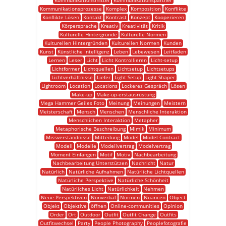
Kommunikationsmittel
Kommunikationspartner
Kommunikationsprozesse
Komplex
Komposition
Konflikte
Konflikte Lösen
Kontakt
Kontrast
Konzept
Kooperieren
Körpersprache
Kreativ
Kreativität
Kritik
Kulturelle Hintergründe
Kulturelle Normen
Kulturellen Hintergründen
Kulturellen Normen
Kunden
Kunst
Künstliche Intelligenz
Leben
Lebewesen
Leitfaden
Lernen
Leser
Licht
Licht Kontrollieren
Licht-setup
Lichtformer
Lichtquellen
Lichtsetup
Lichtsetups
Lichtverhältnisse
Liefer
Light Setup
Light Shaper
Lightroom
Location
Locations
Lockeres Gespräch
Lösen
Make-up
Make-up-erstausrüstung
Mega Hammer Geiles Foto
Meinung
Meinungen
Meistern
Meisterschaft
Mensch
Menschen
Menschliche Interaktion
Menschlichen Interaktion
Metapher
Metaphorische Beschreibung
Mimik
Minimum
Missverständnisse
Mitteilung
Model
Model Contract
Modell
Modelle
Modellvertrag
Modelvertrag
Moment Einfangen
Motif
Motiv
Nachbearbeitung
Nachbearbeitung Unterstützen
Nachricht
Natur
Natürlich
Natürliche Aufnahmen
Natürliche Lichtquellen
Natürliche Perspektive
Natürliche Schönheit
Natürliches Licht
Natürlichkeit
Nehmen
Neue Perspektiven
Nonverbal
Normen
Nuancen
Object
Objekt
Objektive
öffnen
Online-communities
Opinion
Order
Ort
Outdoor
Outfit
Outfit Change
Outfits
Outfitwechsel
Party
People Photography
Peoplefotografie