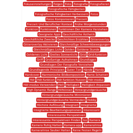
Fokuseinstellungen
Folgen
Foto
Fotografie
Fotografieren
Fotografische Fähigkeiten
Fotografische Fähigkeiten Verbessern
Fotos
Fotos Komponieren
Freizeit
Freizeit Und Beruflicher Kontext
Frühe Morgenstunden
Funktion
Funktionen
Funktionen Der Kamera Verstehen
Geeignete Apps
Geschäftliche Ästhetik
Geschäftliche Zwecke
Geschichten Erzählen
Gitteroverlay
Gitteroverlay Aktivieren
Gleichmäßige Schwenkbewegungen
Gleichmäßiges Licht
Golden
Goldene Stunde
Goldenes Licht
Grelles Sonnenlicht
Grid
Grid-funktion
Griff
Großartige Aufnahmen
Grundlagen
Grundlagen Der Fotografie Verstehen
Grundlegende Prinzipien
Guter Ton
Hände
Handy
Hardcover
Harmonische Bildkomposition
Harte Schatten
Hdr
Hdr-funktion
Hdr-funktion Nutzen
Hdr-modus
Hdr-modus Verwenden
Hell
Helligkeit
Helligkeit Anpassen
High Dynamic Range
Hilfslinien
Hintergrundgeräusche
Hintergrundgeräusche Minimieren
Hintergrundgeräusche Vermeiden
Hobby
Höchste Auflösung
Integriert
Integrierte
Integrierte Bearbeitungsoptionen
Interessant
Interessante Perspektiven
Interessante Perspektiven Finden
Iso
Kamera
Kamera Ruhig Halten
Kamera-app
Kameralinse
Kameralinse Sauber Halten
Keine Festen Regeln