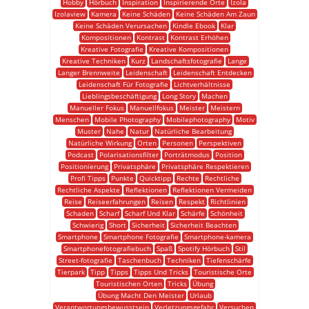
Hobby
Hörbuch
Inspiration
Inspirierende Orte
Izola
Izolaview
Kamera
Keine Schäden
Keine Schäden Am Zaun
Keine Schäden Verursachen
Kindle Ebook
Klar
Kompositionen
Kontrast
Kontrast Erhöhen
Kreative Fotografie
Kreative Kompositionen
Kreative Techniken
Kurz
Landschaftsfotografie
Lange
Langer Brennweite
Leidenschaft
Leidenschaft Entdecken
Leidenschaft Für Fotografie
Lichtverhältnisse
Lieblingsbeschäftigung
Long Story
Machen
Manueller Fokus
Manuellfokus
Meister
Meistern
Menschen
Mobile Photography
Mobilephotography
Motiv
Muster
Nahe
Natur
Natürliche Bearbeitung
Natürliche Wirkung
Orten
Personen
Perspektiven
Podcast
Polarisationsfilter
Porträtmodus
Position
Positionierung
Privatsphäre
Privatsphäre Respektieren
Profi Tipps
Punkte
Quicktipp
Rechte
Rechtliche
Rechtliche Aspekte
Reflektionen
Reflektionen Vermeiden
Reise
Reiseerfahrungen
Reisen
Respekt
Richtlinien
Schaden
Scharf
Scharf Und Klar
Schärfe
Schönheit
Schwierig
Short
Sicherheit
Sicherheit Beachten
Smartphone
Smartphone Fotografie
Smartphone-kamera
Smartphonefotografiebuch
Spaß
Spotify Hörbuch
Stil
Street-fotografie
Taschenbuch
Techniken
Tiefenschärfe
Tierpark
Tipp
Tipps
Tipps Und Tricks
Touristische Orte
Touristischen Orten
Tricks
Übung
Übung Macht Den Meister
Urlaub
Verantwortungsbewusstsein
Verletzungsgefahr
Versuchen