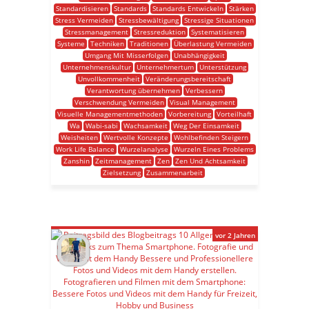
Standardisieren
Standards
Standards Entwickeln
Stärken
Stress Vermeiden
Stressbewältigung
Stressige Situationen
Stressmanagement
Stressreduktion
Systematisieren
Systeme
Techniken
Traditionen
Überlastung Vermeiden
Umgang Mit Misserfolgen
Unabhängigkeit
Unternehmenskultur
Unternehmertum
Unterstützung
Unvollkommenheit
Veränderungsbereitschaft
Verantwortung übernehmen
Verbessern
Verschwendung Vermeiden
Visual Management
Visuelle Managementmethoden
Vorbereitung
Vorteilhaft
Wa
Wabi-sabi
Wachsamkeit
Weg Der Einsamkeit
Weisheiten
Wertvolle Konzepte
Wohlbefinden Steigern
Work Life Balance
Wurzelanalyse
Wurzeln Eines Problems
Zanshin
Zeitmanagement
Zen
Zen Und Achtsamkeit
Zielsetzung
Zusammenarbeit
vor 2 Jahren