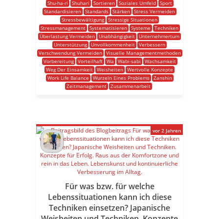
Shu-ha-ri
Shuhari
Sortieren
Soziales Umfeld
Sport
Standardisieren
Standards
Stärken
Stress Vermeiden
Stressbewältigung
Stressige Situationen
Stressmanagement
Systematisieren
Systeme
Techniken
Überlastung Vermeiden
Unabhängigkeit
Unternehmertum
Unterstützung
Unvollkommenheit
Verbessern
Verschwendung Vermeiden
Visuelle Managementmethoden
Vorbereitung
Vorteilhaft
Wa
Wabi-sabi
Wachsamkeit
Weg Der Einsamkeit
Weisheiten
Wertvolle Konzepte
Work Life Balance
Wurzeln Eines Problems
Zanshin
Zeitmanagement
Zusammenarbeit
vor 2 Jahren
Für was bzw. für welche
Lebenssituationen kann ich diese
Techniken einsetzen? Japanische
Weisheiten und Techniken. Konzepte