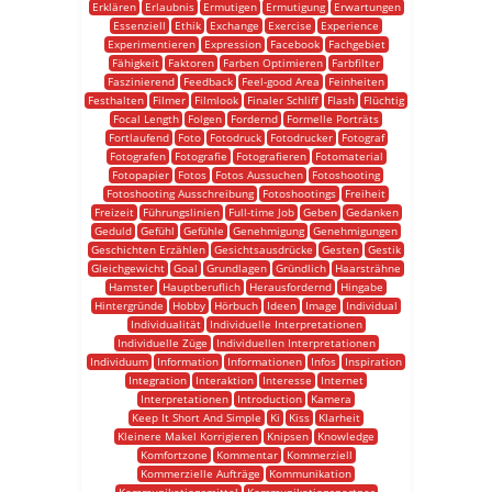
Erklären
Erlaubnis
Ermutigen
Ermutigung
Erwartungen
Essenziell
Ethik
Exchange
Exercise
Experience
Experimentieren
Expression
Facebook
Fachgebiet
Fähigkeit
Faktoren
Farben Optimieren
Farbfilter
Faszinierend
Feedback
Feel-good Area
Feinheiten
Festhalten
Filmer
Filmlook
Finaler Schliff
Flash
Flüchtig
Focal Length
Folgen
Fordernd
Formelle Porträts
Fortlaufend
Foto
Fotodruck
Fotodrucker
Fotograf
Fotografen
Fotografie
Fotografieren
Fotomaterial
Fotopapier
Fotos
Fotos Aussuchen
Fotoshooting
Fotoshooting Ausschreibung
Fotoshootings
Freiheit
Freizeit
Führungslinien
Full-time Job
Geben
Gedanken
Geduld
Gefühl
Gefühle
Genehmigung
Genehmigungen
Geschichten Erzählen
Gesichtsausdrücke
Gesten
Gestik
Gleichgewicht
Goal
Grundlagen
Gründlich
Haarsträhne
Hamster
Hauptberuflich
Herausfordernd
Hingabe
Hintergründe
Hobby
Hörbuch
Ideen
Image
Individual
Individualität
Individuelle Interpretationen
Individuelle Züge
Individuellen Interpretationen
Individuum
Information
Informationen
Infos
Inspiration
Integration
Interaktion
Interesse
Internet
Interpretationen
Introduction
Kamera
Keep It Short And Simple
Ki
Kiss
Klarheit
Kleinere Makel Korrigieren
Knipsen
Knowledge
Komfortzone
Kommentar
Kommerziell
Kommerzielle Aufträge
Kommunikation