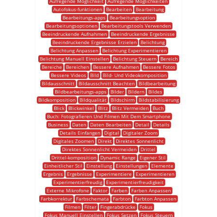
Aufregende Möglichkeit
Aufregende Möglichkeiten
Autofokus-funktionen
Bearbeiten
Bearbeitung
Bearbeitungs-apps
Bearbeitungsoption
Bearbeitungsoptionen
Bearbeitungstools Verwenden
Beeindruckende Aufnahmen
Beeindruckende Ergebnisse
Beeindruckende Ergebnisse Erzielen
Belichtung
Belichtung Anpassen
Belichtung Experimentieren
Belichtung Manuell Einstellen
Belichtung Steuern
Bereich
Bereiche
Bereichen
Bessere Aufnahmen
Bessere Fotos
Bessere Videos
Bild
Bild- Und Videokomposition
Bildausschnitt
Bildausschnitt Beachten
Bildbearbeitung
Bildbearbeitungs-apps
Bilder
Bildern
Bildes
Bildkomposition
Bildqualität
Bildschirm
Bildstabilisierung
Blick
Blickwinkel
Blitz
Blitz Vermeiden
Buch
Buch: Fotografieren Und Filmen Mit Dem Smartphone
Business
Daten
Daten Bearbeiten
Detail
Details
Details Einfangen
Digital
Digitaler Zoom
Digitales Zoomen
Direkt
Direktes Sonnenlicht
Direktes Sonnenlicht Vermeiden
Drittel
Drittel-komposition
Dynamic Range
Eigener Stil
Einheitlicher Stil
Einstellung
Einstellungen
Elemente
Ergebnis
Ergebnisse
Experimentiere
Experimentieren
Experimentierfreudig
Experimentierfreudigkeit
Externe Mikrofone
Faktor
Farben
Farben Anpassen
Farbkorrektur
Farbschemata
Farbton
Farbton Anpassen
Filmen
Filter
Fingerabdrücke
Fokus
Fokus Manuell Einstellen
Fokus Setzen
Fokus Steuern