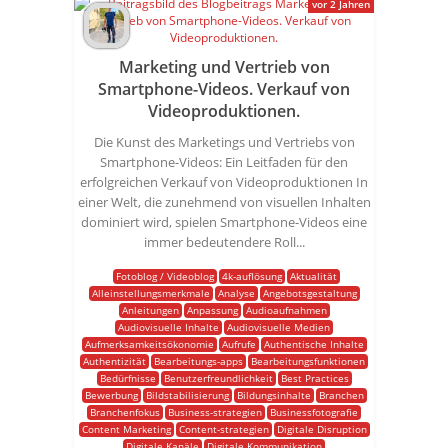
vor 2 Jahren
Marketing und Vertrieb von
Smartphone-Videos. Verkauf von
Videoproduktionen.
Die Kunst des Marketings und Vertriebs von
Smartphone-Videos: Ein Leitfaden für den
erfolgreichen Verkauf von Videoproduktionen In
einer Welt, die zunehmend von visuellen Inhalten
dominiert wird, spielen Smartphone-Videos eine
immer bedeutendere Roll...
Fotoblog / Videoblog
4k-auflösung
Aktualität
Alleinstellungsmerkmale
Analyse
Angebotsgestaltung
Anleitungen
Anpassung
Audioaufnahmen
Audiovisuelle Inhalte
Audiovisuelle Medien
Aufmerksamkeitsökonomie
Aufrufe
Authentische Inhalte
Authentizität
Bearbeitungs-apps
Bearbeitungsfunktionen
Bedürfnisse
Benutzerfreundlichkeit
Best Practices
Bewerbung
Bildstabilisierung
Bildungsinhalte
Branchen
Branchenfokus
Business-strategien
Businessfotografie
Content Marketing
Content-strategien
Digitale Disruption
Digitale Kanäle
Digitale Kommunikation