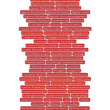
Digitale Kreativität
Digitale Landschaft
Digitale Marktplätze
Digitale Ökosysteme
Digitale Plattformen
Digitale Reichweite
Digitale Trends
Digitales Marketing
Digitales Vertriebsmanagement
Digitales Wachstum
Direktvertrieb
Dynamisch
E-mail Marketing
Echtzeit
Echtzeit-inhalte
Echtzeit-marketing
Echtzeit-video
Effektive Videoprodukte
Eintrittsbarrieren
Emotionale Verbindung
Engagement
Engagement-raten
Erfolgsgeschichten
Erfolgsmessung
Erstellung
Erstellung Von Inhalten
Externe Produktionsfirmen
Facebook
Feedback
Flexible Methode
Fortschrittliche Kameratechnologien
Geschäftsstrategien
Geschäftsumfeld
Hashtags
Herausforderungen
Hinter-den-kulissen-blicke
Hobbyfotografie
Hochwertige Videoproduktionen
Influencer-marketing
Inhalte
Innovation
Innovative Medien
Instagram
Integration
Interaktive Medien
Kameratechnologie
Kommentare
Kommunikation
Kommunikationsstrategien
Konversionen
Kosteneinsparungen
Kreative Herangehensweise
Kreative Produktion
Kreatives Filmen
Kundenansprache
Kundenbeziehungen
Kundenbindung
Kundenfeedback
Kundengewinnung
Kundenorientierung
Kundenpflege
Kundenreferenzen
Kundenservice
Laien
Likes
Linkedin
Live-streaming
Marken
Markenaufbau
Markenbekanntheit
Markenreichweite
Markenstrategie