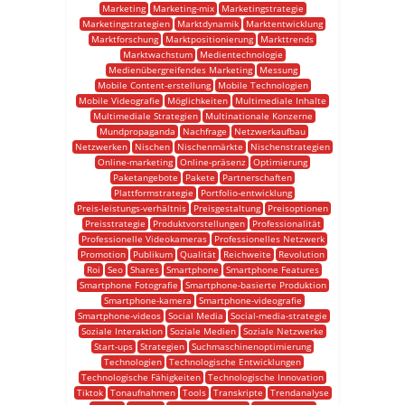
Marketing
Marketing-mix
Marketingstrategie
Marketingstrategien
Marktdynamik
Marktentwicklung
Marktforschung
Marktpositionierung
Markttrends
Marktwachstum
Medientechnologie
Medienübergreifendes Marketing
Messung
Mobile Content-erstellung
Mobile Technologien
Mobile Videografie
Möglichkeiten
Multimediale Inhalte
Multimediale Strategien
Multinationale Konzerne
Mundpropaganda
Nachfrage
Netzwerkaufbau
Netzwerken
Nischen
Nischenmärkte
Nischenstrategien
Online-marketing
Online-präsenz
Optimierung
Paketangebote
Pakete
Partnerschaften
Plattformstrategie
Portfolio-entwicklung
Preis-leistungs-verhältnis
Preisgestaltung
Preisoptionen
Preisstrategie
Produktvorstellungen
Professionalität
Professionelle Videokameras
Professionelles Netzwerk
Promotion
Publikum
Qualität
Reichweite
Revolution
Roi
Seo
Shares
Smartphone
Smartphone Features
Smartphone Fotografie
Smartphone-basierte Produktion
Smartphone-kamera
Smartphone-videografie
Smartphone-videos
Social Media
Social-media-strategie
Soziale Interaktion
Soziale Medien
Soziale Netzwerke
Start-ups
Strategien
Suchmaschinenoptimierung
Technologien
Technologische Entwicklungen
Technologische Fähigkeiten
Technologische Innovation
Tiktok
Tonaufnahmen
Tools
Transkripte
Trendanalyse