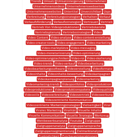
Trends
Umsatz
Umsatzsteigerung
Unternehmen
Unternehmensvideos
Unternehmenswebseiten
Unternehmenswebsites
Untertitel
Unverzichtbar
Usps
Verbreitung
Verbreitungsstrategien
Verhalten
Verkauf
Verkaufsförderung
Verkaufsstrategien
Vertrauen
Vertrieb
Vertrieb Von Videoproduktionen
Vertriebskanäle
Vertriebsplanung
Vertriebsstrategien
Video
Video Content
Video-analyse
Video-content-erstellung
Video-creator-tools
Video-engagement
Video-marketing
Video-marktplätze
Video-messaging
Video-monetarisierung
Video-optimierung
Video-optimierungstechniken
Video-roi
Video-skalierung
Video-trends
Video-verkauf
Videobearbeitung
Videobearbeitungssoftware
Videoerstellung
Videoformate
Videoinhalte
Videoinhalte-bewertung
Videokampagnen
Videokampagnenplanung
Videomarketing
Videomarketing-trends
Videoportfolios
Videoproduktion
Videoproduktionen
Videoproduktionspakete
Videoqualität
Videostile
Videoverbreitung
Videovertrieb
Videowerbung
Videozentrierte Kommunikation
Videozentrierte Marketingstrategien
Vielseitigkeit
Viral
Virales Marketing
Viralität
Visuelle Inhalte
Visuelle Kommunikation
Visuelle Strategie
Werkzeug
Wettbewerbsanalyse
Youtube
Zielgruppe
Zielgruppenanalyse
Zielgruppenansprache
Zielgruppensegmentierung
Zielmarktanalyse
Zugänglichkeit
Zuschauerinteraktionen