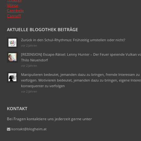
Vitinor
Cannhelp
Canneff
AKTUELLE BLOGOTHEK BEITRÄGE
Zurück in den Schul-Rhythmus: Frühzeitig umstellen oder nicht?
vor 2 Jahren
[REZENSION] Escape-Rätsel: Lenny Hunter – Der Feuer speiende Vulkan v
Thilo Neuendorf
vor 2 Jahren
Manipulieren bedeutet, jemanden dazu zu bringen, fremde Interessen zu
verfolgen. Motivieren bedeutet, jemanden dazu zu bringen, eigene Intere
konsequenter zu verfolgen
vor 2 Jahren
KONTAKT
Bei Fragen kontaktiere uns jederzeit gerne unter
kontakt@blogheim.at