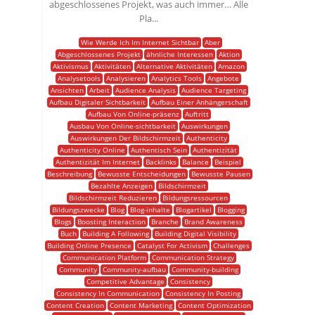
abgeschlossenes Projekt, was auch immer… Alle
Pla...
Wie Werde Ich Im Internet Sichtbar
Aber
Abgeschlossenes Projekt
ähnliche Interessen
Aktion
Aktivismus
Aktivitäten
Alternative Aktivitäten
Amazon
Analysetools
Analysieren
Analytics Tools
Angebote
Ansichten
Arbeit
Audience Analysis
Audience Targeting
Aufbau Digitaler Sichtbarkeit
Aufbau Einer Anhängerschaft
Aufbau Von Online-präsenz
Auftritt
Ausbau Von Online-sichtbarkeit
Auswirkungen
Auswirkungen Der Bildschirmzeit
Authenticity
Authenticity Online
Authentisch Sein
Authentizität
Authentizität Im Internet
Backlinks
Balance
Beispiel
Beschreibung
Bewusste Entscheidungen
Bewusste Pausen
Bezahlte Anzeigen
Bildschirmzeit
Bildschirmzeit Reduzieren
Bildungsressourcen
Bildungszwecke
Blog
Blog-inhalte
Blogartikel
Blogging
Blogs
Boosting Interaction
Branche
Brand Awareness
Buch
Building A Following
Building Digital Visibility
Building Online Presence
Catalyst For Activism
Challenges
Communication Platform
Communication Strategy
Community
Community-aufbau
Community-building
Competitive Advantage
Consistency
Consistency In Communication
Consistency In Posting
Content Creation
Content Marketing
Content Optimization