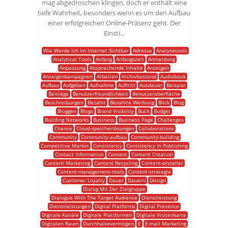
mag abgedroschen klingen, doch er enthält eine
tiefe Wahrheit, besonders wenn es um den Aufbau
einer erfolgreichen Online-Präsenz geht. Der
Einsti...
Wie Werde Ich Im Internet Sichtbar
Adresse
Analysetools
Analytical Tools
Anfang
Anfangszeit
Anmeldung
Anpassung
Ansprechende Inhalte
Anzeigen
Anzeigenkampagnen
Arbeiten
Archivbestand
Audiobook
Aufbau
Aufgeben
Aufnahme
Auftritt
Ausdauer
Beispiel
Beiträge
Benutzerfreundlichkeit
Benutzeroberfläche
Beschreibungen
Bezahlt
Bezahlte Werbung
Blick
Blog
Bloggen
Blogs
Brand Visibility
Buch
Budget
Building Networks
Business
Business Page
Challenges
Chance
Cloud-speicherlösungen
Collaborations
Community
Community-aufbau
Community-building
Competitive Market
Consistency
Consistency In Publishing
Contact Information
Content
Content Creation
Content Marketing
Content Recycling
Content-ersteller
Content-management-tools
Content-strategie
Customer Loyalty
Dauer
Dauern
Design
Dialog Mit Der Zielgruppe
Dialogue With The Target Audience
Dienstleistung
Dienstleistungen
Digital Platforms
Digital Presence
Digitale Kanäle
Digitale Plattformen
Digitale Visitenkarte
Digitalen Raum
Durchhaltevermögen
E
E-mail Marketing