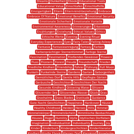
Dreams
Dunkelheit
Ebook
Educational Tools
Educational Value
Einschlafen
Einschlafhilfe
Einzigartigkeit
Eltern
Eltern-kind-beziehung
Embrace
Embrace Of Nature
Emotional Benefits
Emotional Security
Emotionale Sicherheit
Emotionale Vorteile
Environmental Awareness
Erinnerungen
Erkenntnis
Erzählungen
Erziehung
Ethical Values
Ethics
Ethische Werte
Evening
Evening Ritual
Everyday Experiences
Eyes
Fairy Tales
Falling Asleep
Fantasie
Fantasieanregung
Fantasy
Farben
Farbenprächtiger Sternenhimmel
Farbige Sterne
Fascination
Faszination
Fließendes Gewässer
Flowers
Fluss
Flüstern
Forest
Freude
Freundschaft
Frieden
Friedliche Kindheit
Friendship
Führer
Führung
Full Moon
Funkeln
Funkelnde Sterne
Gardens
Garten
Geborgenheit
Gemütliches Dorf
Gentle Hills
Gepflegte Gärten
Geräusche
Geschichten
Geschichten Der Nacht
Gesunde Kindheit
Glittering Water
Glitzern
Glitzernder See
Glitzerndes Wasser
Glück
Gras
Grashalme
Grass Blades
Gratitude
Guidance
Gute Nacht Geschichten
Happiness
Hardcover
Häuser
Healthy Childhood
Helden
Heroes
Hills
Himmel
Himmelskörper
Himmelslächeln
Himmlische Beobachtung
Houses
Hügel
Humility
Idylle
Idyllisches Dorfleben
Imagination
Individualität
Individuality
Journey
Joy
Kinder
Kinderbuch
Kindergeschichten
Kinderliteratur
Kindheit
Kindle Ebook
Kleines Dorf
Kleinkind
Knowledge