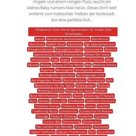
Hügeln und einem ruhigen Fluss, wuchs ein
kleines Baby namens Max heran. Dieses Dorf, weit
entfernt vom hektischen Treiben der Großstadt,
bot eine perfekte Kuli...
Kinderbuch Gute Nacht Geschichten Für Kinder Zum
Einschlafen
Abend
Abendliche Geräuschekulisse
Abendritual
Abenteuer
Added Value
Adventure
Age Appropriateness
Alltagserlebnisse
Altersgerechtigkeit
Amazement
Amazon
Appreciation Of The Environment
Atmen Der Natur
Atmosphäre
Auge
Augen
Awareness Of Nature
Baby
Bäume
Beauty
Beauty Of The World
Bed
Bedtime Stories
Begleiter
Beruhigend
Beruhigende Lieder
Beruhigender Sprechton
Beruhigendes Licht
Beruhigendes Ritual
Bescheidenheit
Beschützer
Bett
Bewusstsein Für Die Natur
Bildungswert
Bindung
Bindung Zu Eltern
Bindung Zur Natur
Blumen
Bond With Parents
Bonding
Books
Breathing Of Nature
Buch
Bücher
Calm Lake
Childhood
Childrens Literature
Childrens Stories
Childrens Book
Colors
Comfort
Comforting Ritual
Compassion
Connection To Nature
Courage
Creative Thinking
Creativity
Curiosity
Curious Boy
Dämmerung
Dankbarkeit
Das Lächeln Des Mondes
Diamanten
Diamonds
Digital Platforms
Digitale Plattformen
Dorf
Dreamland