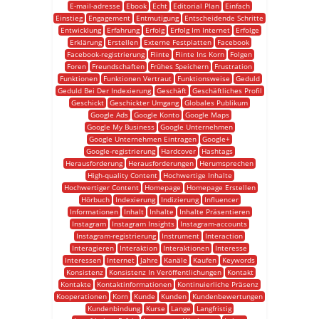
E-mail-adresse
Ebook
Echt
Editorial Plan
Einfach
Einstieg
Engagement
Entmutigung
Entscheidende Schritte
Entwicklung
Erfahrung
Erfolg
Erfolg Im Internet
Erfolge
Erklärung
Erstellen
Externe Festplatten
Facebook
Facebook-registrierung
Flinte
Flinte Ins Korn
Folgen
Foren
Freundschaften
Frühes Speichern
Frustration
Funktionen
Funktionen Vertraut
Funktionsweise
Geduld
Geduld Bei Der Indexierung
Geschäft
Geschäftliches Profil
Geschickt
Geschickter Umgang
Globales Publikum
Google Ads
Google Konto
Google Maps
Google My Business
Google Unternehmen
Google Unternehmen Eintragen
Google+
Google-registrierung
Hardcover
Hashtags
Herausforderung
Herausforderungen
Herumsprechen
High-quality Content
Hochwertige Inhalte
Hochwertiger Content
Homepage
Homepage Erstellen
Hörbuch
Indexierung
Indizierung
Influencer
Informationen
Inhalt
Inhalte
Inhalte Präsentieren
Instagram
Instagram Insights
Instagram-accounts
Instagram-registrierung
Instrument
Interaction
Interagieren
Interaktion
Interaktionen
Interesse
Interessen
Internet
Jahre
Kanäle
Kaufen
Keywords
Konsistenz
Konsistenz In Veröffentlichungen
Kontakt
Kontakte
Kontaktinformationen
Kontinuierliche Präsenz
Kooperationen
Korn
Kunde
Kunden
Kundenbewertungen
Kundenbindung
Kurse
Lange
Langfristig