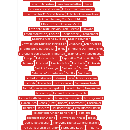
E-mail Marketing
E-mail-newsletter
Ebook
Echtzeit-interaktionen
Educational Resources
Effective Use Of Social Media
Effects Of Screen Time
Effektive Nutzung Von Social Media
Efficient Use Of Social Media
Effiziente Nutzung Von Social Media
Einwand
Email-marketing
Energie
Energiekrise
Engagement
Ensuring Online Success
Entscheidungen
Entwicklung Digitaler Strategien
Erfahrung
Erfahrungen
Erfahrungen Austauschen
Erfolg
Erhöhung Der Interaktion
Erstellung Von Visuellen Inhalten
Etablierte Anhängerschaft
Europa
Exklusive Inhalte
Expanding Online Visibility
Experte
Facebook
Facebook Ads
Fachbuch
Fachkraft
Fachkräftemangel
Fachmann
Fahren
Falsche Informationen
Familie
Feedback
Fehlinformationen
Follower
Foto
Fotos Erstellen
Freunde
Freunden
Funktionieren
Gedanken Teilen
Gefühl
Gemeinschaftsgefühl
Gesellschaft
Gespräche
Gestaltung
Gesundes Gleichgewicht
Gesundheitliche Risiken
Gesundheitsrisiken
Gleichgewicht
Google Ads
Grafik
Graz
Handy
Handynotiz
Hardcover
Hashtag
Hashtags
Hauptvorteile
Herausforderungen
Herausforderungen Bewältigen
Highlight
Highlight Der Woche
Hochwertige Inhalte
Ideen
Ideen Austauschen
Improving Digital Communication
Increasing Digital Visibility
Increasing Reach
Influencer