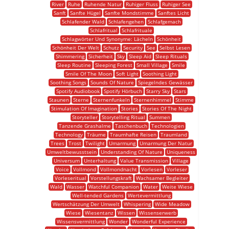
River
Ruhe
Ruhende Natur
Ruhiger Fluss
Ruhiger See
Sanft
Sanfte Hügel
Sanfte Mondstimme
Sanftes Licht
Schlafender Wald
Schlafengehen
Schlafgemach
Schlafritual
Schlafrituale
Schlagwörter Und Synonyme: Lächeln
Schönheit
Schönheit Der Welt
Schutz
Security
See
Selbst Lesen
Shimmering
Sicherheit
Sky
Sleep Aid
Sleep Rituals
Sleep Routine
Sleeping Forest
Small Village
Smile
Smile Of The Moon
Soft Light
Soothing Light
Soothing Songs
Sounds Of Nature
Spiegelndes Gewässer
Spotify Audiobook
Spotify Hörbuch
Starry Sky
Stars
Staunen
Sterne
Sternenfunkeln
Sternenhimmel
Stimme
Stimulation Of Imagination
Stories
Stories Of The Night
Storyteller
Storytelling Ritual
Summen
Tanzende Grashalme
Taschenbuch
Technologien
Technology
Träume
Traumhafte Reisen
Traumland
Trees
Trost
Twilight
Umarmung
Umarmung Der Natur
Umweltbewusstsein
Understanding Of Nature
Uniqueness
Universum
Unterhaltung
Value Transmission
Village
Voice
Vollmond
Vollmondnacht
Vorlesen
Vorleser
Vorleseritual
Vorstellungskraft
Wachsamer Begleiter
Wald
Wasser
Watchful Companion
Water
Weite Wiese
Well-tended Gardens
Wertevermittlung
Wertschätzung Der Umwelt
Whispering
Wide Meadow
Wiese
Wiesentanz
Wissen
Wissenserwerb
Wissensvermittlung
Wonder
Wonderful Experience