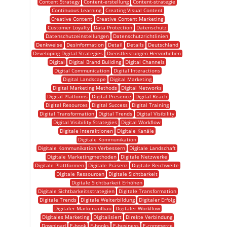
Content Strategy
Content-erstellung
Content-strategie
Continuous Learning
Creating Visual Content
Creative Content
Creative Content Marketing
Customer Loyalty
Data Protection
Datenschutz
Datenschutzeinstellungen
Datenschutzrichtlinien
Denkweise
Desinformation
Detail
Details
Deutschland
Developing Digital Strategies
Dienstleistungen Hervorheben
Digital
Digital Brand Building
Digital Channels
Digital Communication
Digital Interactions
Digital Landscape
Digital Marketing
Digital Marketing Methods
Digital Networks
Digital Platforms
Digital Presence
Digital Reach
Digital Resources
Digital Success
Digital Training
Digital Transformation
Digital Trends
Digital Visibility
Digital Visibility Strategies
Digital Workflow
Digitale Interaktionen
Digitale Kanäle
Digitale Kommunikation
Digitale Kommunikation Verbessern
Digitale Landschaft
Digitale Marketingmethoden
Digitale Netzwerke
Digitale Plattformen
Digitale Präsenz
Digitale Reichweite
Digitale Ressourcen
Digitale Sichtbarkeit
Digitale Sichtbarkeit Erhöhen
Digitale Sichtbarkeitsstrategien
Digitale Transformation
Digitale Trends
Digitale Weiterbildung
Digitaler Erfolg
Digitaler Markenaufbau
Digitaler Workflow
Digitales Marketing
Digitalisiert
Direkte Verbindung
Download
E-book
E-books
E-business
E-commerce