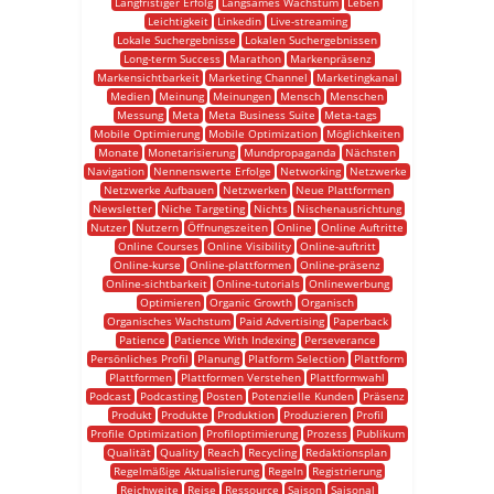
Langfristiger Erfolg
Langsames Wachstum
Leben
Leichtigkeit
Linkedin
Live-streaming
Lokale Suchergebnisse
Lokalen Suchergebnissen
Long-term Success
Marathon
Markenpräsenz
Markensichtbarkeit
Marketing Channel
Marketingkanal
Medien
Meinung
Meinungen
Mensch
Menschen
Messung
Meta
Meta Business Suite
Meta-tags
Mobile Optimierung
Mobile Optimization
Möglichkeiten
Monate
Monetarisierung
Mundpropaganda
Nächsten
Navigation
Nennenswerte Erfolge
Networking
Netzwerke
Netzwerke Aufbauen
Netzwerken
Neue Plattformen
Newsletter
Niche Targeting
Nichts
Nischenausrichtung
Nutzer
Nutzern
Öffnungszeiten
Online
Online Auftritte
Online Courses
Online Visibility
Online-auftritt
Online-kurse
Online-plattformen
Online-präsenz
Online-sichtbarkeit
Online-tutorials
Onlinewerbung
Optimieren
Organic Growth
Organisch
Organisches Wachstum
Paid Advertising
Paperback
Patience
Patience With Indexing
Perseverance
Persönliches Profil
Planung
Platform Selection
Plattform
Plattformen
Plattformen Verstehen
Plattformwahl
Podcast
Podcasting
Posten
Potenzielle Kunden
Präsenz
Produkt
Produkte
Produktion
Produzieren
Profil
Profile Optimization
Profiloptimierung
Prozess
Publikum
Qualität
Quality
Reach
Recycling
Redaktionsplan
Regelmäßige Aktualisierung
Regeln
Registrierung
Reichweite
Reise
Ressource
Saison
Saisonal