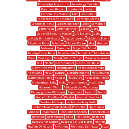
Knowledge Acquisition
Knowledge Transfer
Kreatives Denken
Kreativität
Lächeln
Lächeln Des Mondes
Lake
Landschaft
Landschaftliche Schönheit
Learning Success
Lebendige Natur
Lebenslektionen
Leise
Lernerfolg
Lernerfolge
Lernmöglichkeit
Lesen
Licht
Liebevoll Bemalte Häuser
Life Lessons
Light
Lovingly Painted Houses
Magical Journey
Magische Nacht
Magische Reise
Märchen
Markus Flicker
Max
Meadow
Mehrwert
Memories
Mitgefühl
Mond
Mondgeführte Reise
Mondlächeln
Mondlicht
Mondreise
Moon
Moonlight
Moral
Moral Values
Moralische Werte
Mut
Nacht
Nachthimmel
Nächtliche Reise
Nächtliche Welt
Nachtträume
Nachtüberwachung
Nachtwind
Natur
Nature
Naturgeräusche
Natursounds
Naturverständnis
Neugier
Neugierde
Neugieriger Junge
Neugieriges Baby
Night
Night Journey
Night Wind
Nocturnal World
Pädagogische Werkzeuge
Pädagogisches Werkzeug
Paperback
Parents
Peace
Peaceful Childhood
Playlist
Positive Botschaft
Positive Message
Problem-solving Skills
Problemlösungsfähigkeiten
Protection
Quiet River
Rainbow
Read Aloud
Read Independently
Reading Aloud
Reflexion
Regenbogen
Reise
Resilience
Resilienz
Respect For Nature
Respekt Vor Der Natur
Rhythm
Rhythm Of Nature
Rhythmus
Rhythmus Der Natur
Ritual