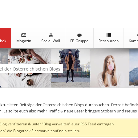
thek
Magazin
Social-Wall
FB Gruppe
Ressourcen
Kamp
kel der Österreichischen Blogs
aktuellsten Beiträge der Österreichischen Blogs durchsuchen. Derzeit befind
en. Es sollte euch also mehr Traffic & neue Leser bringen! Stöbern und Neue
og verifizieren & unter "Blog verwalten" euer RSS Feed eintragen.
en" die Blogothek Sichtbarkeit auf nein stellen.