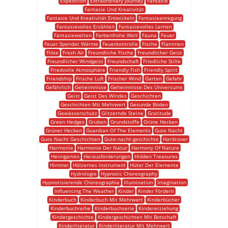
Expedition
Extraordinary Journey
Fantasie
Fantasie Und Kreativität
Fantasie Und Kreativität Entwickeln
Fantasieanregung
Fantasievolles Erzählen
Fantasievolles Lernen
Fantasiewelten
Farbenfrohe Welt
Fauna
Feuer
Feuer Spendet Wärme
Feuerkontrolle
Fische
Flammen
Flöte
Fresh Air
Freundliche Fische
Freundlicher Geist
Freundlicher Windgeist
Freundschaft
Friedliche Stille
Friedvolle Atmosphäre
Friendly Fish
Friendly Spirit
Friendship
Frische Luft
Frischer Wind
Garten
Gefahr
Gefährlich
Geheimnisse
Geheimnisse Des Universums
Geist
Geist Des Windes
Geschichten
Geschichten Mit Mehrwert
Gesunde Böden
Gewässerschutz
Glitzernde Steine
Gratitude
Green Hedges
Gruben
Grundstoffe
Grüne Hecken
Grüner Hecken
Guardian Of The Elements
Gute Nacht
Gute Nacht Geschichten
Gute-nacht-geschichte
Hardcover
Harmonie
Harmonie Der Natur
Harmony Of Nature
Heimgarten
Herausforderungen
Hidden Treasures
Himmel
Hölzernes Instrument
Hüter Der Elemente
Hydrologie
Hypnotic Choreography
Hypnotisierende Choreographie
Illumination
Imagination
Influencing The Weather
Kinder
Kinder Fördern
Kinderbuch
Kinderbuch Mit Mehrwert
Kinderbücher
Kinderbuchreihe
Kinderbuchserie
Kindererziehung
Kindergeschichte
Kindergeschichten Mit Botschaft
Kinderliteratur
Kinderliteratur Mit Mehrwert