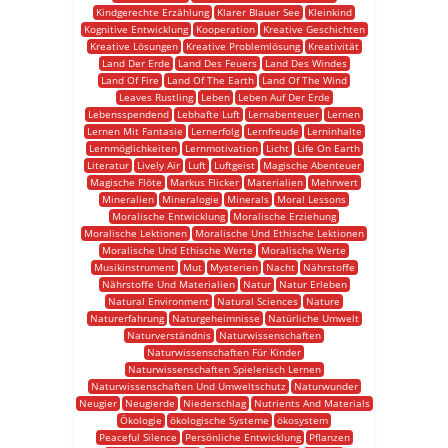
Kindgerechte Erzählung
Klarer Blauer See
Kleinkind
Kognitive Entwicklung
Kooperation
Kreative Geschichten
Kreative Lösungen
Kreative Problemlösung
Kreativität
Land Der Erde
Land Des Feuers
Land Des Windes
Land Of Fire
Land Of The Earth
Land Of The Wind
Leaves Rustling
Leben
Leben Auf Der Erde
Lebensspendend
Lebhafte Luft
Lernabenteuer
Lernen
Lernen Mit Fantasie
Lernerfolg
Lernfreude
Lerninhalte
Lernmöglichkeiten
Lernmotivation
Licht
Life On Earth
Literatur
Lively Air
Luft
Luftgeist
Magische Abenteuer
Magische Flöte
Markus Flicker
Materialien
Mehrwert
Mineralien
Mineralogie
Minerals
Moral Lessons
Moralische Entwicklung
Moralische Erziehung
Moralische Lektionen
Moralische Und Ethische Lektionen
Moralische Und Ethische Werte
Moralische Werte
Musikinstrument
Mut
Mysterien
Nacht
Nährstoffe
Nährstoffe Und Materialien
Natur
Natur Erleben
Natural Environment
Natural Sciences
Nature
Naturerfahrung
Naturgeheimnisse
Natürliche Umwelt
Naturverständnis
Naturwissenschaften
Naturwissenschaften Für Kinder
Naturwissenschaften Spielerisch Lernen
Naturwissenschaften Und Umweltschutz
Naturwunder
Neugier
Neugierde
Niederschlag
Nutrients And Materials
Ökologie
ökologische Systeme
ökosystem
Peaceful Silence
Persönliche Entwicklung
Pflanzen