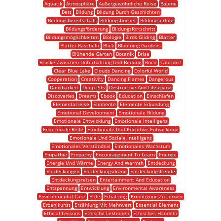
Aquatik
Atmosphäre
Außergewöhnliche Reise
Bäume
Bett
Bildung
Bildung Durch Geschichten
Bildungsbereitschaft
Bildungsbücher
Bildungserfolg
Bildungsförderung
Bildungsfortschritt
Bildungsmöglichkeiten
Biologie
Birds Gliding
Blätter
Blätter Rascheln
Blick
Blooming Gardens
Blühende Gärten
Botanik
Brise
Brücke Zwischen Unterhaltung Und Bildung
Buch
Caution !
Clear Blue Lake
Clouds Dancing
Colorful World
Cooperation
Creativity
Dancing Flames
Dangerous
Dankbarkeit
Deep Pits
Destructive And Life-giving
Discoveries
Dreams
Ebook
Education
Einschlafen
Elementarreise
Elemente
Elemente Erkundung
Emotional Development
Emotionale Bildung
Emotionale Entwicklung
Emotionale Intelligenz
Emotionale Reife
Emotionale Und Kognitive Entwicklung
Emotionale Und Soziale Intelligenz
Emotionales Verständnis
Emotionales Wachstum
Empathie
Empathy
Encouragement To Learn
Energie
Energie Und Wärme
Energy And Warmth
Entdeckung
Entdeckungen
Entdeckungsdrang
Entdeckungsfreude
Entdeckungsreisen
Entertainment And Education
Entspannung
Entwicklung
Environmental Awareness
Environmental Care
Erde
Erhaltung
Ermutigung Zu Lernen
Erzählkunst
Erzählung Mit Mehrwert
Essential Element
Ethical Lessons
Ethische Lektionen
Ethisches Handeln