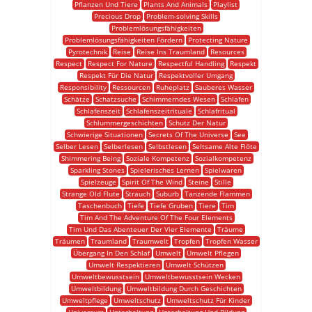
Pflanzen Und Tiere
Plants And Animals
Playlist
Precious Drop
Problem-solving Skills
Problemlösungsfähigkeiten
Problemlösungsfähigkeiten Fördern
Protecting Nature
Pyrotechnik
Reise
Reise Ins Traumland
Resources
Respect
Respect For Nature
Respectful Handling
Respekt
Respekt Für Die Natur
Respektvoller Umgang
Responsibility
Ressourcen
Ruheplatz
Sauberes Wasser
Schätze
Schatzsuche
Schimmerndes Wesen
Schlafen
Schlafenszeit
Schlafenszeitrituale
Schlafritual
Schlummergeschichten
Schutz Der Natur
Schwierige Situationen
Secrets Of The Universe
See
Selber Lesen
Selberlesen
Selbstlesen
Seltsame Alte Flöte
Shimmering Being
Soziale Kompetenz
Sozialkompetenz
Sparkling Stones
Spielerisches Lernen
Spielwaren
Spielzeuge
Spirit Of The Wind
Steine
Stille
Strange Old Flute
Strauch
Suburb
Tanzende Flammen
Taschenbuch
Tiefe
Tiefe Gruben
Tiere
Tim
Tim And The Adventure Of The Four Elements
Tim Und Das Abenteuer Der Vier Elemente
Träume
Träumen
Traumland
Traumwelt
Tropfen
Tropfen Wasser
Übergang In Den Schlaf
Umwelt
Umwelt Pflegen
Umwelt Respektieren
Umwelt Schützen
Umweltbewusstsein
Umweltbewusstsein Wecken
Umweltbildung
Umweltbildung Durch Geschichten
Umweltpflege
Umweltschutz
Umweltschutz Für Kinder