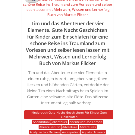
Tim und das Abenteuer der vier
Elemente. Gute Nacht Geschichten
für Kinder zum Einschlafen für eine
schöne Reise ins Traumland zum
Vorlesen und selber lesen lassen mit
Mehrwert, Wissen und Lernerfolg
Buch von Markus Flicker
Tim und das Abenteuer der vier Elemente In
einem ruhigen Vorort, umgeben von grünen
Hecken und blühenden Gärten, entdeckte der
kleine Tim eines Nachmittags beim Spielen im
Garten eine seltsame, alte Flöte. Das hölzerne
Instrument lag halb verborg...
Kinderbuch Gute Nacht Geschichten Für Kinder Zum
Einschlafen
Abendritual
Abenteuer
Abenteuer Und Lernen
Abenteuerlust
Adventure
Adventures
Analytisches Denken
Anticipation
Aquatic Animals