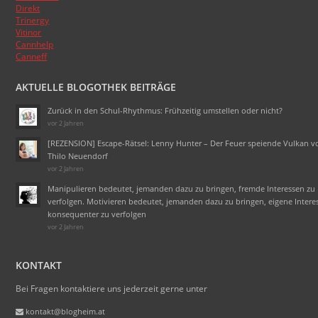
Direkt
Trinergy
Vitinor
Cannhelp
Canneff
AKTUELLE BLOGOTHEK BEITRÄGE
Zurück in den Schul-Rhythmus: Frühzeitig umstellen oder nicht?
vor 2 Jahren
[REZENSION] Escape-Rätsel: Lenny Hunter – Der Feuer speiende Vulkan v
Thilo Neuendorf
vor 2 Jahren
Manipulieren bedeutet, jemanden dazu zu bringen, fremde Interessen zu
verfolgen. Motivieren bedeutet, jemanden dazu zu bringen, eigene Intere
konsequenter zu verfolgen
vor 2 Jahren
KONTAKT
Bei Fragen kontaktiere uns jederzeit gerne unter
kontakt@blogheim.at