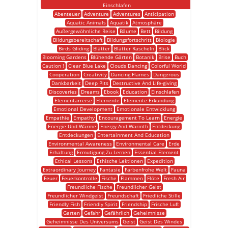
Einschlafen
Abenteuer
Adventure
Adventures
Anticipation
Aquatic Animals
Aquatik
Atmosphäre
Außergewöhnliche Reise
Bäume
Bett
Bildung
Bildungsbereitschaft
Bildungsfortschritt
Biologie
Birds Gliding
Blätter
Blätter Rascheln
Blick
Blooming Gardens
Blühende Gärten
Botanik
Brise
Buch
Caution !
Clear Blue Lake
Clouds Dancing
Colorful World
Cooperation
Creativity
Dancing Flames
Dangerous
Dankbarkeit
Deep Pits
Destructive And Life-giving
Discoveries
Dreams
Ebook
Education
Einschlafen
Elementarreise
Elemente
Elemente Erkundung
Emotional Development
Emotionale Entwicklung
Empathie
Empathy
Encouragement To Learn
Energie
Energie Und Wärme
Energy And Warmth
Entdeckung
Entdeckungen
Entertainment And Education
Environmental Awareness
Environmental Care
Erde
Erhaltung
Ermutigung Zu Lernen
Essential Element
Ethical Lessons
Ethische Lektionen
Expedition
Extraordinary Journey
Fantasie
Farbenfrohe Welt
Fauna
Feuer
Feuerkontrolle
Fische
Flammen
Flöte
Fresh Air
Freundliche Fische
Freundlicher Geist
Freundlicher Windgeist
Freundschaft
Friedliche Stille
Friendly Fish
Friendly Spirit
Friendship
Frische Luft
Garten
Gefahr
Gefährlich
Geheimnisse
Geheimnisse Des Universums
Geist
Geist Des Windes