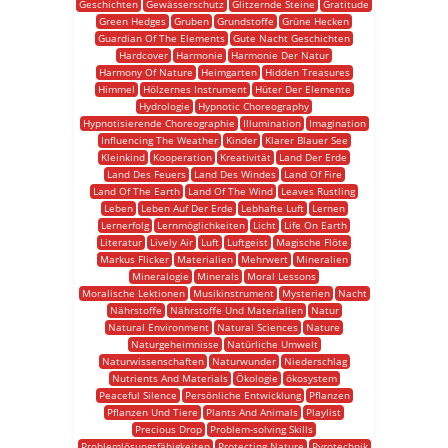
Geschichten
Gewässerschutz
Glitzernde Steine
Gratitude
Green Hedges
Gruben
Grundstoffe
Grüne Hecken
Guardian Of The Elements
Gute Nacht Geschichten
Hardcover
Harmonie
Harmonie Der Natur
Harmony Of Nature
Heimgarten
Hidden Treasures
Himmel
Hölzernes Instrument
Hüter Der Elemente
Hydrologie
Hypnotic Choreography
Hypnotisierende Choreographie
Illumination
Imagination
Influencing The Weather
Kinder
Klarer Blauer See
Kleinkind
Kooperation
Kreativität
Land Der Erde
Land Des Feuers
Land Des Windes
Land Of Fire
Land Of The Earth
Land Of The Wind
Leaves Rustling
Leben
Leben Auf Der Erde
Lebhafte Luft
Lernen
Lernerfolg
Lernmöglichkeiten
Licht
Life On Earth
Literatur
Lively Air
Luft
Luftgeist
Magische Flöte
Markus Flicker
Materialien
Mehrwert
Mineralien
Mineralogie
Minerals
Moral Lessons
Moralische Lektionen
Musikinstrument
Mysterien
Nacht
Nährstoffe
Nährstoffe Und Materialien
Natur
Natural Environment
Natural Sciences
Nature
Naturgeheimnisse
Natürliche Umwelt
Naturwissenschaften
Naturwunder
Niederschlag
Nutrients And Materials
Ökologie
ökosystem
Peaceful Silence
Persönliche Entwicklung
Pflanzen
Pflanzen Und Tiere
Plants And Animals
Playlist
Precious Drop
Problem-solving Skills
Problemlösungsfähigkeiten
Protecting Nature
Pyrotechnik