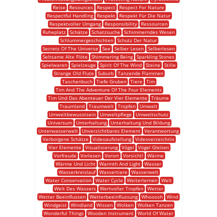
Reise
Resources
Respect
Respect For Nature
Respectful Handling
Respekt
Respekt Für Die Natur
Respektvoller Umgang
Responsibility
Ressourcen
Ruheplatz
Schätze
Schatzsuche
Schimmerndes Wesen
Schlummergeschichten
Schutz Der Natur
Secrets Of The Universe
See
Selber Lesen
Selberlesen
Seltsame Alte Flöte
Shimmering Being
Sparkling Stones
Spielwaren
Spielzeuge
Spirit Of The Wind
Steine
Stille
Strange Old Flute
Suburb
Tanzende Flammen
Taschenbuch
Tiefe Gruben
Tiere
Tim
Tim And The Adventure Of The Four Elements
Tim Und Das Abenteuer Der Vier Elemente
Träume
Traumland
Traumwelt
Tropfen
Umwelt
Umweltbewusstsein
Umweltpflege
Umweltschutz
Universum
Unterhaltung
Unterhaltung Und Bildung
Unterwasserwelt
Unverzichtbares Element
Verantwortung
Verborgene Schätze
Videoaufstellung
Videoverzeichnis
Vier Elemente
Visualisierung
Vögel
Vögel Gleiten
Vorfreude
Vorlesen
Vorort
Vorsicht!
Wärme
Wärme Und Licht
Warmth And Light
Wasser
Wasserkreislauf
Wassertiere
Wasserwelt
Water Conservation
Water Cycle
Weiterlernen
Welt
Welt Des Wassers
Wertvoller Tropfen
Wetter
Wetter Beeinflussen
Wetterbeeinflussung
Whooosh
Wind
Windgeist
Windland
Wissen
Wolken
Wolken Tanzen
Wonderful Things
Wooden Instrument
World Of Water