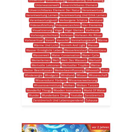
Universum
Unterhaltung
Unterhaltung Und Bildung
Unterwasserwelt
Unverzichtbares Element
Unverzichtbares Element Der Natur
Verantwortung
Verantwortung Lernen
Verantwortung Und Ethik Lernen
Verantwortungsvoll
Verborgene Schätze
Verstand
Videoaufstellung
Videoverzeichnis
Vier Elemente
Visualisierung
Vögel
Vögel Gleiten
Vorfreude
Vorlesegeschichten
Vorlesen
Vorlesen Als Ritual
Vorleseritual
Vorort
Vorsicht!
Vorstellungskraft
Wärme
Wärme Und Licht
Warmth And Light
Wasser
Wasser Ermöglicht Leben
Wasserkreislauf
Wassertiere
Wasserwelt
Water Conservation
Water Cycle
Weiterlernen
Welt
Welt Des Wassers
Wertvoll
Wertvolle Lektionen
Wertvoller Tropfen
Wetter
Wetter Beeinflussen
Wetterbeeinflussung
Whooosh
Wind
Windenergie
Windgeist
Windland
Wissen
Wissenschaft
Wissensdurst Fördern
Wissenserweiterung
Wissensvermittlung
Wolken
Wolken Tanzen
Wonderful Things
Wooden Instrument
World Of Water
Wunder
Wunderbare Dinge
Youtube
Zerstörerisch
Zerstörerisch Und Lebensspendend
Zuhause
vor 2 Jahren