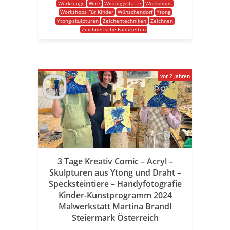
Werkzeuge
Wire
Wirkungsstätte
Workshops
Workshops Für Kinder
Wünschendorf
Ytong
Ytong-skulpturen
Zeichentechniken
Zeichnen
Zeichnerische Fähigkeiten
vor 2 Jahren
3 Tage Kreativ Comic – Acryl –
Skulpturen aus Ytong und Draht –
Specksteintiere – Handyfotografie
Kinder-Kunstprogramm 2024
Malwerkstatt Martina Brandl
Steiermark Österreich