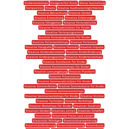
Kinderworkshops
Kindgerechte Kunst
Kleine Ausstellung
Komposition
Kreativ
Kreative Ausdrucksmöglichkeiten
Kreative Betrachtung
Kreative Denker
Kreative Entwicklung
Kreative Erfahrungen
Kreative Fähigkeiten
Kreative Ferienaktivität
Kreative Ferienaktivitäten Für Kinder
Kreative Ferienprogramme
Kreative Ferienprogramme Für Kinder
Kreative Ferienworkshops
Kreative Ferienzeit
Kreative Fotografie
Kreative Grenzen
Kreative Impulse
Kreative Kinderaktivitäten
Kreative Kinderförderung
Kreative Kinderprogramme
Kreative Kinderworkshops
Kreative Kunstkurse Für Kinder
Kreative Kunstworkshops Für Kinder
Kreative Lernumgebung
Kreative Plattform
Kreative Präsentation
Kreative Sommeraktivitäten Für Kinder
Kreative Sommerferien
Kreative Sommerkurse Für Kinder
Kreative Sommerworkshops
Kreative Sommerworkshops Für Kinder
Kreative Stimme
Kreative Techniken
Kreative Workshops
Kreative Workshops Für Kinder
Kreativer Ausdruck
Kreatives Denken
Kreatives Lernen
Kreatives Schaffen
Kreativität
Kreativität Freien Lauf Lassen
Kreativität Würdigen
Kreativitätserweiterung
Kreativitätsförderung
Kreativitätstraining
Kreativkurse