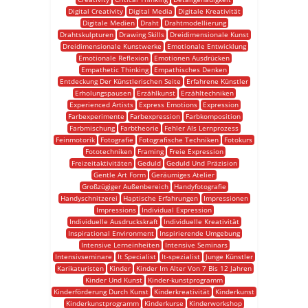
Digital Creativity
Digital Media
Digitale Kreativität
Digitale Medien
Draht
Drahtmodellierung
Drahtskulpturen
Drawing Skills
Dreidimensionale Kunst
Dreidimensionale Kunstwerke
Emotionale Entwicklung
Emotionale Reflexion
Emotionen Ausdrücken
Empathetic Thinking
Empathisches Denken
Entdeckung Der Künstlerischen Seite
Erfahrene Künstler
Erholungspausen
Erzählkunst
Erzähltechniken
Experienced Artists
Express Emotions
Expression
Farbexperimente
Farbexpression
Farbkomposition
Farbmischung
Farbtheorie
Fehler Als Lernprozess
Feinmotorik
Fotografie
Fotografische Techniken
Fotokurs
Fototechniken
Framing
Freie Expression
Freizeitaktivitäten
Geduld
Geduld Und Präzision
Gentle Art Form
Geräumiges Atelier
Großzügiger Außenbereich
Handyfotografie
Handyschnitzerei
Haptische Erfahrungen
Impressionen
Impressions
Individual Expression
Individuelle Ausdruckskraft
Individuelle Kreativität
Inspirational Environment
Inspirierende Umgebung
Intensive Lerneinheiten
Intensive Seminars
Intensivseminare
It Specialist
It-spezialist
Junge Künstler
Karikaturisten
Kinder
Kinder Im Alter Von 7 Bis 12 Jahren
Kinder Und Kunst
Kinder-kunstprogramm
Kinderförderung Durch Kunst
Kinderkreativität
Kinderkunst
Kinderkunstprogramm
Kinderkurse
Kinderworkshop