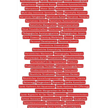
Mischtechniken
Mixing Techniques
Mobile Photography
Modellieren
Moderne Kunst
Moderne Kunsttechniken
Mortantsch
Motor Skills
Motorische Fähigkeiten
Multi-day Intensive Seminars
Naas
Namhafte Künstler
Narrative Fähigkeiten
Narrative Kunst
Narrative Thinking
Narratives Denken
Natürliche Kunstmaterialien
Natürliche Materialien
Naturmaterialien
Neue Freundschaften
Österreich
Outdoor-aktivitäten
Pädagogische Kunstprogramme
Pädagogischer Ansatz
Paint Flowers
Painting Workshop
Passail
Patience
Personal Development
Personal Growth
Persönliche Entwicklung
Persönliche Entwicklung Durch Kunst
Persönliches Wachstum
Photography Techniques
Picturesque Styria
Pinselstriche
Pinseltechniken
Pischelsdorf In Der Steiermark
Prebuch
Problem-solving Thinking
Problemlösungsdenken
Problemlösungskompetenz
Rabenwald
Räumliche Strukturen
Räumliches Denken
Räumliches Vorstellungsvermögen
Regionale Talente
Rettenegg
Riegersbach
Ruprecht
Sanfte Kunstform
Sankt Kathrein Am Hauenstein
Sankt Kathrein Am Offenegg
Sankt Margarethen An Der Raab
Sankt Ruprecht An Der Raab
Schnitzen
Schnitztechniken
School Assistant
Schulassistenz
Sculpture
Sculptures
Selbstbewusstsein
Selbstreflexion
Selbstvertrauen
Selbstvertrauen Durch Kunst
Self-confidence