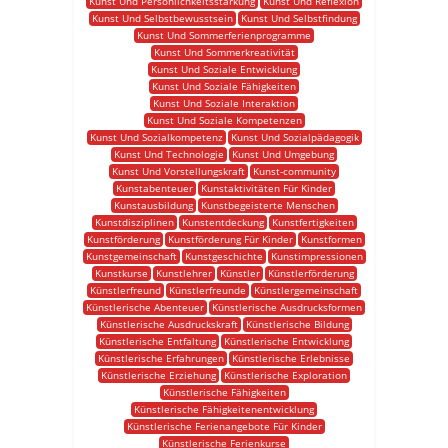
Kunst Und Persönlichkeitsstärkung
Kunst Und Reflexion
Kunst Und Selbstbewusstsein
Kunst Und Selbstfindung
Kunst Und Sommerferienprogramme
Kunst Und Sommerkreativität
Kunst Und Soziale Entwicklung
Kunst Und Soziale Fähigkeiten
Kunst Und Soziale Interaktion
Kunst Und Soziale Kompetenzen
Kunst Und Sozialkompetenz
Kunst Und Sozialpädagogik
Kunst Und Technologie
Kunst Und Umgebung
Kunst Und Vorstellungskraft
Kunst-community
Kunstabenteuer
Kunstaktivitäten Für Kinder
Kunstausbildung
Kunstbegeisterte Menschen
Kunstdisziplinen
Kunstentdeckung
Kunstfertigkeiten
Kunstförderung
Kunstförderung Für Kinder
Kunstformen
Kunstgemeinschaft
Kunstgeschichte
Kunstimpressionen
Kunstkurse
Kunstlehrer
Künstler
Künstlerförderung
Künstlerfreund
Künstlerfreunde
Künstlergemeinschaft
Künstlerische Abenteuer
Künstlerische Ausdrucksformen
Künstlerische Ausdruckskraft
Künstlerische Bildung
Künstlerische Entfaltung
Künstlerische Entwicklung
Künstlerische Erfahrungen
Künstlerische Erlebnisse
Künstlerische Erziehung
Künstlerische Exploration
Künstlerische Fähigkeiten
Künstlerische Fähigkeitenentwicklung
Künstlerische Ferienangebote Für Kinder
Künstlerische Ferienkurse