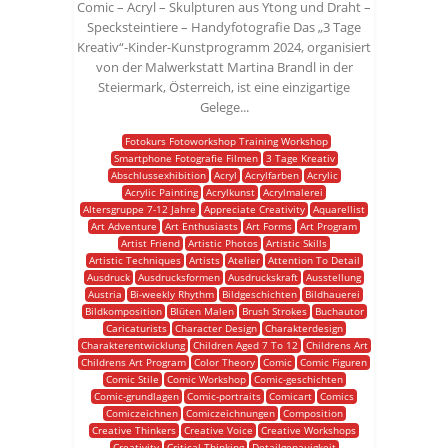
Comic – Acryl – Skulpturen aus Ytong und Draht –
Specksteintiere – Handyfotografie Das „3 Tage
Kreativ“-Kinder-Kunstprogramm 2024, organisiert
von der Malwerkstatt Martina Brandl in der
Steiermark, Österreich, ist eine einzigartige
Gelege...
Fotokurs Fotoworkshop Training Workshop
Smartphone Fotografie Filmen
3 Tage Kreativ
Abschlussexhibition
Acryl
Acrylfarben
Acrylic
Acrylic Painting
Acrylkunst
Acrylmalerei
Altersgruppe 7-12 Jahre
Appreciate Creativity
Aquarellist
Art Adventure
Art Enthusiasts
Art Forms
Art Program
Artist Friend
Artistic Photos
Artistic Skills
Artistic Techniques
Artists
Atelier
Attention To Detail
Ausdruck
Ausdrucksformen
Ausdruckskraft
Ausstellung
Austria
Bi-weekly Rhythm
Bildgeschichten
Bildhauerei
Bildkomposition
Blüten Malen
Brush Strokes
Buchautor
Caricaturists
Character Design
Charakterdesign
Charakterentwicklung
Children Aged 7 To 12
Childrens Art
Childrens Art Program
Color Theory
Comic
Comic Figuren
Comic Stile
Comic Workshop
Comic-geschichten
Comic-grundlagen
Comic-portraits
Comicart
Comics
Comiczeichnen
Comiczeichnungen
Composition
Creative Thinkers
Creative Voice
Creative Workshops
Creativity
Critical Thinking
Detailgenauigkeit