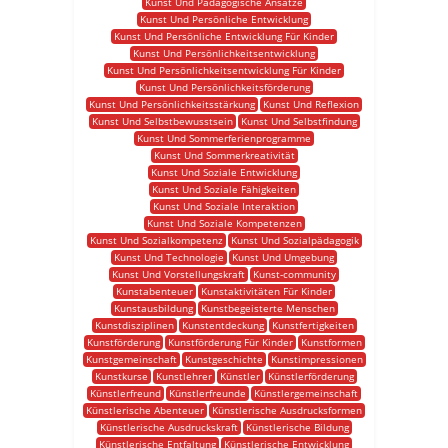
Kunst Und Pädagogische Ansätze
Kunst Und Persönliche Entwicklung
Kunst Und Persönliche Entwicklung Für Kinder
Kunst Und Persönlichkeitsentwicklung
Kunst Und Persönlichkeitsentwicklung Für Kinder
Kunst Und Persönlichkeitsförderung
Kunst Und Persönlichkeitsstärkung
Kunst Und Reflexion
Kunst Und Selbstbewusstsein
Kunst Und Selbstfindung
Kunst Und Sommerferienprogramme
Kunst Und Sommerkreativität
Kunst Und Soziale Entwicklung
Kunst Und Soziale Fähigkeiten
Kunst Und Soziale Interaktion
Kunst Und Soziale Kompetenzen
Kunst Und Sozialkompetenz
Kunst Und Sozialpädagogik
Kunst Und Technologie
Kunst Und Umgebung
Kunst Und Vorstellungskraft
Kunst-community
Kunstabenteuer
Kunstaktivitäten Für Kinder
Kunstausbildung
Kunstbegeisterte Menschen
Kunstdisziplinen
Kunstentdeckung
Kunstfertigkeiten
Kunstförderung
Kunstförderung Für Kinder
Kunstformen
Kunstgemeinschaft
Kunstgeschichte
Kunstimpressionen
Kunstkurse
Kunstlehrer
Künstler
Künstlerförderung
Künstlerfreund
Künstlerfreunde
Künstlergemeinschaft
Künstlerische Abenteuer
Künstlerische Ausdrucksformen
Künstlerische Ausdruckskraft
Künstlerische Bildung
Künstlerische Entfaltung
Künstlerische Entwicklung