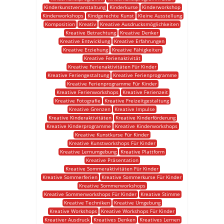
Kinderkunstveranstaltung
Kinderkurse
Kinderworkshop
Kinderworkshops
Kindgerechte Kunst
Kleine Ausstellung
Komposition
Kreativ
Kreative Ausdrucksmöglichkeiten
Kreative Betrachtung
Kreative Denker
Kreative Entwicklung
Kreative Erfahrungen
Kreative Erziehung
Kreative Fähigkeiten
Kreative Ferienaktivität
Kreative Ferienaktivitäten Für Kinder
Kreative Feriengestaltung
Kreative Ferienprogramme
Kreative Ferienprogramme Für Kinder
Kreative Ferienworkshops
Kreative Ferienzeit
Kreative Fotografie
Kreative Freizeitgestaltung
Kreative Grenzen
Kreative Impulse
Kreative Kinderaktivitäten
Kreative Kinderförderung
Kreative Kinderprogramme
Kreative Kinderworkshops
Kreative Kunstkurse Für Kinder
Kreative Kunstworkshops Für Kinder
Kreative Lernumgebung
Kreative Plattform
Kreative Präsentation
Kreative Sommeraktivitäten Für Kinder
Kreative Sommerferien
Kreative Sommerkurse Für Kinder
Kreative Sommerworkshops
Kreative Sommerworkshops Für Kinder
Kreative Stimme
Kreative Techniken
Kreative Umgebung
Kreative Workshops
Kreative Workshops Für Kinder
Kreativer Ausdruck
Kreatives Denken
Kreatives Lernen