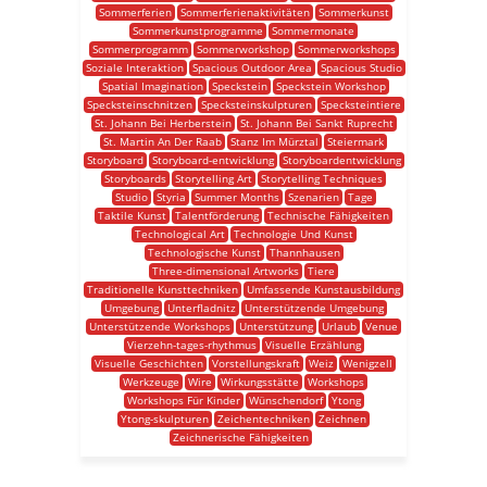
Sommerferien
Sommerferienaktivitäten
Sommerkunst
Sommerkunstprogramme
Sommermonate
Sommerprogramm
Sommerworkshop
Sommerworkshops
Soziale Interaktion
Spacious Outdoor Area
Spacious Studio
Spatial Imagination
Speckstein
Speckstein Workshop
Specksteinschnitzen
Specksteinskulpturen
Specksteintiere
St. Johann Bei Herberstein
St. Johann Bei Sankt Ruprecht
St. Martin An Der Raab
Stanz Im Mürztal
Steiermark
Storyboard
Storyboard-entwicklung
Storyboardentwicklung
Storyboards
Storytelling Art
Storytelling Techniques
Studio
Styria
Summer Months
Szenarien
Tage
Taktile Kunst
Talentförderung
Technische Fähigkeiten
Technological Art
Technologie Und Kunst
Technologische Kunst
Thannhausen
Three-dimensional Artworks
Tiere
Traditionelle Kunsttechniken
Umfassende Kunstausbildung
Umgebung
Unterfladnitz
Unterstützende Umgebung
Unterstützende Workshops
Unterstützung
Urlaub
Venue
Vierzehn-tages-rhythmus
Visuelle Erzählung
Visuelle Geschichten
Vorstellungskraft
Weiz
Wenigzell
Werkzeuge
Wire
Wirkungsstätte
Workshops
Workshops Für Kinder
Wünschendorf
Ytong
Ytong-skulpturen
Zeichentechniken
Zeichnen
Zeichnerische Fähigkeiten