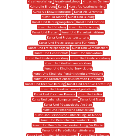
Kreativworkshop
Kreativworkshops
Kritisches Denken
Kulturelle Bildung
Kunst
Kunst Als Ausdrucksmittel
Kunst Als Entwicklungstool
Kunst Als Lernmittel
Kunst Für Kinder
Kunst Und Bildung
Kunst Und Bildungsangebote
Kunst Und Emotion
Kunst Und Erholung
Kunst Und Erziehung
Kunst Und Freizeit
Kunst Und Freizeitaktivitäten
Kunst Und Freizeitgestaltung
Kunst Und Freizeitgestaltung Für Kinder
Kunst Und Freizeitpädagogik
Kunst Und Gemeinschaft
Kunst Und Gesellschaft
Kunst Und Innovation
Kunst Und Kinderentwicklung
Kunst Und Kindererziehung
Kunst Und Kindheitsentwicklung
Kunst Und Kindliche Entwicklung
Kunst Und Kindliche Persönlichkeitsentwicklung
Kunst Und Kreative Ausdrucksformen Für Kinder
Kunst Und Kreative Bildung
Kunst Und Kreative Entfaltung
Kunst Und Kreative Freizeitgestaltung
Kunst Und Kreativer Prozess
Kunst Und Kultur
Kunst Und Lebenskompetenzen
Kunst Und Natur
Kunst Und Pädagogische Ansätze
Kunst Und Persönliche Entwicklung
Kunst Und Persönliche Entwicklung Für Kinder
Kunst Und Persönlichkeitsentwicklung
Kunst Und Persönlichkeitsentwicklung Für Kinder
Kunst Und Persönlichkeitsförderung
Kunst Und Persönlichkeitsstärkung
Kunst Und Reflexion