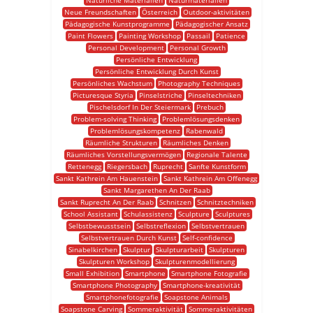
Natürliche Materialien
Naturmaterialien
Neue Freundschaften
Österreich
Outdoor-aktivitäten
Pädagogische Kunstprogramme
Pädagogischer Ansatz
Paint Flowers
Painting Workshop
Passail
Patience
Personal Development
Personal Growth
Persönliche Entwicklung
Persönliche Entwicklung Durch Kunst
Persönliches Wachstum
Photography Techniques
Picturesque Styria
Pinselstriche
Pinseltechniken
Pischelsdorf In Der Steiermark
Prebuch
Problem-solving Thinking
Problemlösungsdenken
Problemlösungskompetenz
Rabenwald
Räumliche Strukturen
Räumliches Denken
Räumliches Vorstellungsvermögen
Regionale Talente
Rettenegg
Riegersbach
Ruprecht
Sanfte Kunstform
Sankt Kathrein Am Hauenstein
Sankt Kathrein Am Offenegg
Sankt Margarethen An Der Raab
Sankt Ruprecht An Der Raab
Schnitzen
Schnitztechniken
School Assistant
Schulassistenz
Sculpture
Sculptures
Selbstbewusstsein
Selbstreflexion
Selbstvertrauen
Selbstvertrauen Durch Kunst
Self-confidence
Sinabelkirchen
Skulptur
Skulpturarbeit
Skulpturen
Skulpturen Workshop
Skulpturenmodellierung
Small Exhibition
Smartphone
Smartphone Fotografie
Smartphone Photography
Smartphone-kreativität
Smartphonefotografie
Soapstone Animals
Soapstone Carving
Sommeraktivität
Sommeraktivitäten