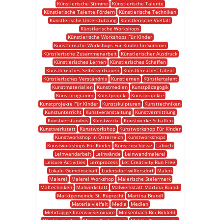
Künstlerische Stimme
Künstlerische Talente
Künstlerische Talente Fördern
Künstlerische Techniken
Künstlerische Unterstützung
Künstlerische Vielfalt
Künstlerische Workshops
Künstlerische Workshops Für Kinder
Künstlerische Workshops Für Kinder Im Sommer
Künstlerische Zusammenarbeit
Künstlerischer Ausdruck
Künstlerisches Lernen
Künstlerisches Schaffen
Künstlerisches Selbstvertrauen
Künstlerisches Talent
Künstlerisches Verständnis
Kunstlernen
Künstlertalent
Kunstmaterialien
Kunstmedien
Kunstpädagogik
Kunstprogramm
Kunstprojekt
Kunstprojekte
Kunstprojekte Für Kinder
Kunstskulpturen
Kunsttechniken
Kunstunterricht
Kunstveranstaltung
Kunstvermittlung
Kunstverständnis
Kunstwerke
Kunstwerke Schaffen
Kunstwerkstatt
Kunstworkshop
Kunstworkshop Für Kinder
Kunstworkshop In Österreich
Kunstworkshops
Kunstworkshops Für Kinder
Kunstzuschüsse
Labuch
Leinwandarbeit
Leinwände
Leinwandmalerei
Leisure Activities
Lernprozess
Let Creativity Run Free
Lokale Gemeinschaft
Ludersdorf-wilfersdorf
Malen
Malerei
Malerei Workshop
Malerische Steiermark
Maltechniken
Malwerkstatt
Malwerkstatt Martina Brandl
Marktgemeinde St. Ruprecht
Martina Brandl
Materialvielfalt
Media
Medien
Mehrtägige Intensiv-seminare
Miesenbach Bei Birkfeld