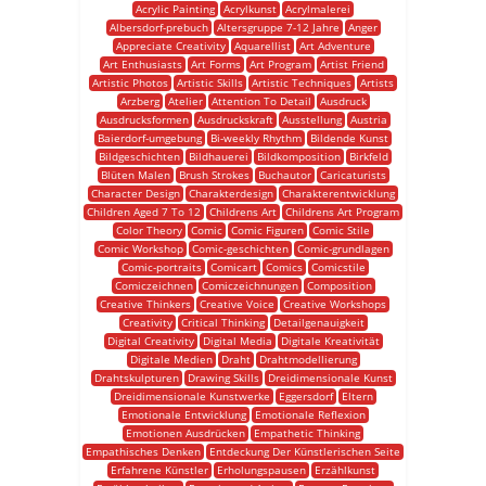
Acrylic Painting
Acrylkunst
Acrylmalerei
Albersdorf-prebuch
Altersgruppe 7-12 Jahre
Anger
Appreciate Creativity
Aquarellist
Art Adventure
Art Enthusiasts
Art Forms
Art Program
Artist Friend
Artistic Photos
Artistic Skills
Artistic Techniques
Artists
Arzberg
Atelier
Attention To Detail
Ausdruck
Ausdrucksformen
Ausdruckskraft
Ausstellung
Austria
Baierdorf-umgebung
Bi-weekly Rhythm
Bildende Kunst
Bildgeschichten
Bildhauerei
Bildkomposition
Birkfeld
Blüten Malen
Brush Strokes
Buchautor
Caricaturists
Character Design
Charakterdesign
Charakterentwicklung
Children Aged 7 To 12
Childrens Art
Childrens Art Program
Color Theory
Comic
Comic Figuren
Comic Stile
Comic Workshop
Comic-geschichten
Comic-grundlagen
Comic-portraits
Comicart
Comics
Comicstile
Comiczeichnen
Comiczeichnungen
Composition
Creative Thinkers
Creative Voice
Creative Workshops
Creativity
Critical Thinking
Detailgenauigkeit
Digital Creativity
Digital Media
Digitale Kreativität
Digitale Medien
Draht
Drahtmodellierung
Drahtskulpturen
Drawing Skills
Dreidimensionale Kunst
Dreidimensionale Kunstwerke
Eggersdorf
Eltern
Emotionale Entwicklung
Emotionale Reflexion
Emotionen Ausdrücken
Empathetic Thinking
Empathisches Denken
Entdeckung Der Künstlerischen Seite
Erfahrene Künstler
Erholungspausen
Erzählkunst