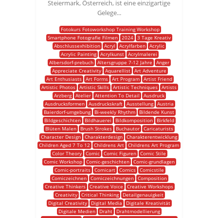
Steiermark, Österreich, ist eine einzigartige
Gelege...
Fotokurs Fotoworkshop Training Workshop
Smartphone Fotografie Filmen
2024
3 Tage Kreativ
Abschlussexhibition
Acryl
Acrylfarben
Acrylic
Acrylic Painting
Acrylkunst
Acrylmalerei
Albersdorf-prebuch
Altersgruppe 7-12 Jahre
Anger
Appreciate Creativity
Aquarellist
Art Adventure
Art Enthusiasts
Art Forms
Art Program
Artist Friend
Artistic Photos
Artistic Skills
Artistic Techniques
Artists
Arzberg
Atelier
Attention To Detail
Ausdruck
Ausdrucksformen
Ausdruckskraft
Ausstellung
Austria
Baierdorf-umgebung
Bi-weekly Rhythm
Bildende Kunst
Bildgeschichten
Bildhauerei
Bildkomposition
Birkfeld
Blüten Malen
Brush Strokes
Buchautor
Caricaturists
Character Design
Charakterdesign
Charakterentwicklung
Children Aged 7 To 12
Childrens Art
Childrens Art Program
Color Theory
Comic
Comic Figuren
Comic Stile
Comic Workshop
Comic-geschichten
Comic-grundlagen
Comic-portraits
Comicart
Comics
Comicstile
Comiczeichnen
Comiczeichnungen
Composition
Creative Thinkers
Creative Voice
Creative Workshops
Creativity
Critical Thinking
Detailgenauigkeit
Digital Creativity
Digital Media
Digitale Kreativität
Digitale Medien
Draht
Drahtmodellierung