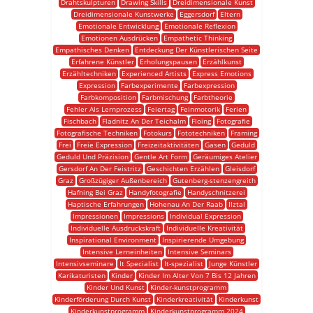
Drahtskulpturen
Drawing Skills
Dreidimensionale Kunst
Dreidimensionale Kunstwerke
Eggersdorf
Eltern
Emotionale Entwicklung
Emotionale Reflexion
Emotionen Ausdrücken
Empathetic Thinking
Empathisches Denken
Entdeckung Der Künstlerischen Seite
Erfahrene Künstler
Erholungspausen
Erzählkunst
Erzähltechniken
Experienced Artists
Express Emotions
Expression
Farbexperimente
Farbexpression
Farbkomposition
Farbmischung
Farbtheorie
Fehler Als Lernprozess
Feiertag
Feinmotorik
Ferien
Fischbach
Fladnitz An Der Teichalm
Floing
Fotografie
Fotografische Techniken
Fotokurs
Fototechniken
Framing
Frei
Freie Expression
Freizeitaktivitäten
Gasen
Geduld
Geduld Und Präzision
Gentle Art Form
Geräumiges Atelier
Gersdorf An Der Feistritz
Geschichten Erzählen
Gleisdorf
Graz
Großzügiger Außenbereich
Gutenberg-stenzengreith
Hafning Bei Graz
Handyfotografie
Handyschnitzerei
Haptische Erfahrungen
Hohenau An Der Raab
Ilztal
Impressionen
Impressions
Individual Expression
Individuelle Ausdruckskraft
Individuelle Kreativität
Inspirational Environment
Inspirierende Umgebung
Intensive Lerneinheiten
Intensive Seminars
Intensivseminare
It Specialist
It-spezialist
Junge Künstler
Karikaturisten
Kinder
Kinder Im Alter Von 7 Bis 12 Jahren
Kinder Und Kunst
Kinder-kunstprogramm
Kinderförderung Durch Kunst
Kinderkreativität
Kinderkunst
Kinderkunstprogramm
Kinderkunstprogramm 2024