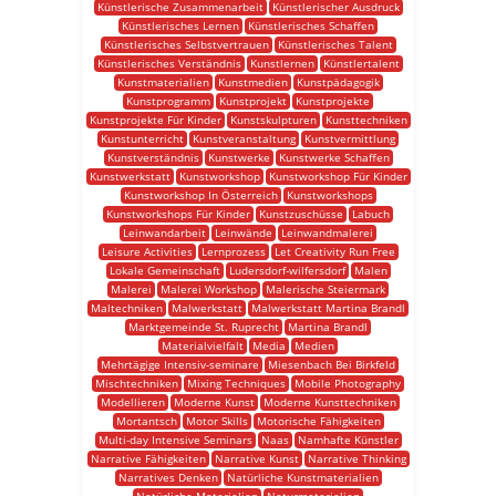
Künstlerische Zusammenarbeit
Künstlerischer Ausdruck
Künstlerisches Lernen
Künstlerisches Schaffen
Künstlerisches Selbstvertrauen
Künstlerisches Talent
Künstlerisches Verständnis
Kunstlernen
Künstlertalent
Kunstmaterialien
Kunstmedien
Kunstpädagogik
Kunstprogramm
Kunstprojekt
Kunstprojekte
Kunstprojekte Für Kinder
Kunstskulpturen
Kunsttechniken
Kunstunterricht
Kunstveranstaltung
Kunstvermittlung
Kunstverständnis
Kunstwerke
Kunstwerke Schaffen
Kunstwerkstatt
Kunstworkshop
Kunstworkshop Für Kinder
Kunstworkshop In Österreich
Kunstworkshops
Kunstworkshops Für Kinder
Kunstzuschüsse
Labuch
Leinwandarbeit
Leinwände
Leinwandmalerei
Leisure Activities
Lernprozess
Let Creativity Run Free
Lokale Gemeinschaft
Ludersdorf-wilfersdorf
Malen
Malerei
Malerei Workshop
Malerische Steiermark
Maltechniken
Malwerkstatt
Malwerkstatt Martina Brandl
Marktgemeinde St. Ruprecht
Martina Brandl
Materialvielfalt
Media
Medien
Mehrtägige Intensiv-seminare
Miesenbach Bei Birkfeld
Mischtechniken
Mixing Techniques
Mobile Photography
Modellieren
Moderne Kunst
Moderne Kunsttechniken
Mortantsch
Motor Skills
Motorische Fähigkeiten
Multi-day Intensive Seminars
Naas
Namhafte Künstler
Narrative Fähigkeiten
Narrative Kunst
Narrative Thinking
Narratives Denken
Natürliche Kunstmaterialien