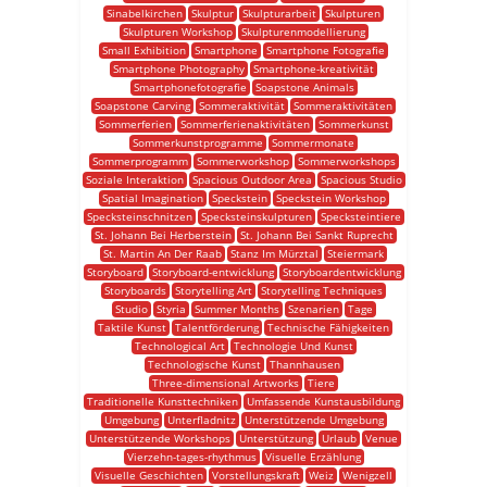
Sinabelkirchen
Skulptur
Skulpturarbeit
Skulpturen
Skulpturen Workshop
Skulpturenmodellierung
Small Exhibition
Smartphone
Smartphone Fotografie
Smartphone Photography
Smartphone-kreativität
Smartphonefotografie
Soapstone Animals
Soapstone Carving
Sommeraktivität
Sommeraktivitäten
Sommerferien
Sommerferienaktivitäten
Sommerkunst
Sommerkunstprogramme
Sommermonate
Sommerprogramm
Sommerworkshop
Sommerworkshops
Soziale Interaktion
Spacious Outdoor Area
Spacious Studio
Spatial Imagination
Speckstein
Speckstein Workshop
Specksteinschnitzen
Specksteinskulpturen
Specksteintiere
St. Johann Bei Herberstein
St. Johann Bei Sankt Ruprecht
St. Martin An Der Raab
Stanz Im Mürztal
Steiermark
Storyboard
Storyboard-entwicklung
Storyboardentwicklung
Storyboards
Storytelling Art
Storytelling Techniques
Studio
Styria
Summer Months
Szenarien
Tage
Taktile Kunst
Talentförderung
Technische Fähigkeiten
Technological Art
Technologie Und Kunst
Technologische Kunst
Thannhausen
Three-dimensional Artworks
Tiere
Traditionelle Kunsttechniken
Umfassende Kunstausbildung
Umgebung
Unterfladnitz
Unterstützende Umgebung
Unterstützende Workshops
Unterstützung
Urlaub
Venue
Vierzehn-tages-rhythmus
Visuelle Erzählung
Visuelle Geschichten
Vorstellungskraft
Weiz
Wenigzell