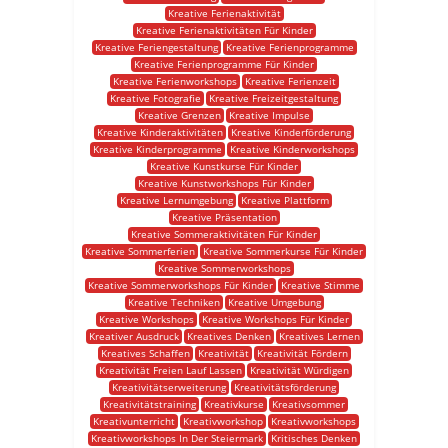
Kreative Ferienaktivität
Kreative Ferienaktivitäten Für Kinder
Kreative Feriengestaltung
Kreative Ferienprogramme
Kreative Ferienprogramme Für Kinder
Kreative Ferienworkshops
Kreative Ferienzeit
Kreative Fotografie
Kreative Freizeitgestaltung
Kreative Grenzen
Kreative Impulse
Kreative Kinderaktivitäten
Kreative Kinderförderung
Kreative Kinderprogramme
Kreative Kinderworkshops
Kreative Kunstkurse Für Kinder
Kreative Kunstworkshops Für Kinder
Kreative Lernumgebung
Kreative Plattform
Kreative Präsentation
Kreative Sommeraktivitäten Für Kinder
Kreative Sommerferien
Kreative Sommerkurse Für Kinder
Kreative Sommerworkshops
Kreative Sommerworkshops Für Kinder
Kreative Stimme
Kreative Techniken
Kreative Umgebung
Kreative Workshops
Kreative Workshops Für Kinder
Kreativer Ausdruck
Kreatives Denken
Kreatives Lernen
Kreatives Schaffen
Kreativität
Kreativität Fördern
Kreativität Freien Lauf Lassen
Kreativität Würdigen
Kreativitätserweiterung
Kreativitätsförderung
Kreativitätstraining
Kreativkurse
Kreativsommer
Kreativunterricht
Kreativworkshop
Kreativworkshops
Kreativworkshops In Der Steiermark
Kritisches Denken