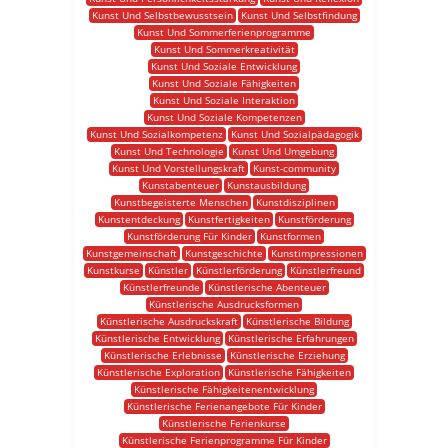
Kunst Und Selbstbewusstsein
Kunst Und Selbstfindung
Kunst Und Sommerferienprogramme
Kunst Und Sommerkreativität
Kunst Und Soziale Entwicklung
Kunst Und Soziale Fähigkeiten
Kunst Und Soziale Interaktion
Kunst Und Soziale Kompetenzen
Kunst Und Sozialkompetenz
Kunst Und Sozialpädagogik
Kunst Und Technologie
Kunst Und Umgebung
Kunst Und Vorstellungskraft
Kunst-community
Kunstabenteuer
Kunstausbildung
Kunstbegeisterte Menschen
Kunstdisziplinen
Kunstentdeckung
Kunstfertigkeiten
Kunstförderung
Kunstförderung Für Kinder
Kunstformen
Kunstgemeinschaft
Kunstgeschichte
Kunstimpressionen
Kunstkurse
Künstler
Künstlerförderung
Künstlerfreund
Künstlerfreunde
Künstlerische Abenteuer
Künstlerische Ausdrucksformen
Künstlerische Ausdruckskraft
Künstlerische Bildung
Künstlerische Entwicklung
Künstlerische Erfahrungen
Künstlerische Erlebnisse
Künstlerische Erziehung
Künstlerische Exploration
Künstlerische Fähigkeiten
Künstlerische Fähigkeitenentwicklung
Künstlerische Ferienangebote Für Kinder
Künstlerische Ferienkurse
Künstlerische Ferienprogramme Für Kinder