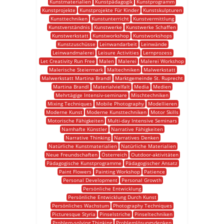
Kunstmaterialien
Kunstpädagogik
Kunstprogramm
Kunstprojekte
Kunstprojekte Für Kinder
Kunstskulpturen
Kunsttechniken
Kunstunterricht
Kunstvermittlung
Kunstverständnis
Kunstwerke
Kunstwerke Schaffen
Kunstwerkstatt
Kunstworkshop
Kunstworkshops
Kunstzuschüsse
Leinwandarbeit
Leinwände
Leinwandmalerei
Leisure Activities
Lernprozess
Let Creativity Run Free
Malen
Malerei
Malerei Workshop
Malerische Steiermark
Maltechniken
Malwerkstatt
Malwerkstatt Martina Brandl
Marktgemeinde St. Ruprecht
Martina Brandl
Materialvielfalt
Media
Medien
Mehrtägige Intensiv-seminare
Mischtechniken
Mixing Techniques
Mobile Photography
Modellieren
Moderne Kunst
Moderne Kunsttechniken
Motor Skills
Motorische Fähigkeiten
Multi-day Intensive Seminars
Namhafte Künstler
Narrative Fähigkeiten
Narrative Thinking
Narratives Denken
Natürliche Kunstmaterialien
Natürliche Materialien
Neue Freundschaften
Österreich
Outdoor-aktivitäten
Pädagogische Kunstprogramme
Pädagogischer Ansatz
Paint Flowers
Painting Workshop
Patience
Personal Development
Personal Growth
Persönliche Entwicklung
Persönliche Entwicklung Durch Kunst
Persönliches Wachstum
Photography Techniques
Picturesque Styria
Pinselstriche
Pinseltechniken
Problem-solving Thinking
Problemlösungsdenken