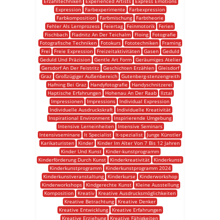
Erzähltechniken
Experienced Artists
Express Emotions
Expression
Farbexperimente
Farbexpression
Farbkomposition
Farbmischung
Farbtheorie
Fehler Als Lernprozess
Feiertag
Feinmotorik
Ferien
Fischbach
Fladnitz An Der Teichalm
Floing
Fotografie
Fotografische Techniken
Fotokurs
Fototechniken
Framing
Frei
Freie Expression
Freizeitaktivitäten
Gasen
Geduld
Geduld Und Präzision
Gentle Art Form
Geräumiges Atelier
Gersdorf An Der Feistritz
Geschichten Erzählen
Gleisdorf
Graz
Großzügiger Außenbereich
Gutenberg-stenzengreith
Hafning Bei Graz
Handyfotografie
Handyschnitzerei
Haptische Erfahrungen
Hohenau An Der Raab
Ilztal
Impressionen
Impressions
Individual Expression
Individuelle Ausdruckskraft
Individuelle Kreativität
Inspirational Environment
Inspirierende Umgebung
Intensive Lerneinheiten
Intensive Seminars
Intensivseminare
It Specialist
It-spezialist
Junge Künstler
Karikaturisten
Kinder
Kinder Im Alter Von 7 Bis 12 Jahren
Kinder Und Kunst
Kinder-kunstprogramm
Kinderförderung Durch Kunst
Kinderkreativität
Kinderkunst
Kinderkunstprogramm
Kinderkunstprogramm 2024
Kinderkunstveranstaltung
Kinderkurse
Kinderworkshop
Kinderworkshops
Kindgerechte Kunst
Kleine Ausstellung
Komposition
Kreativ
Kreative Ausdrucksmöglichkeiten
Kreative Betrachtung
Kreative Denker
Kreative Entwicklung
Kreative Erfahrungen
Kreative Erziehung
Kreative Fähigkeiten