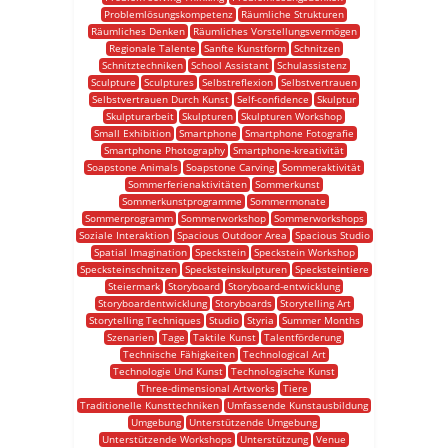
Problemlösungskompetenz
Räumliche Strukturen
Räumliches Denken
Räumliches Vorstellungsvermögen
Regionale Talente
Sanfte Kunstform
Schnitzen
Schnitztechniken
School Assistant
Schulassistenz
Sculpture
Sculptures
Selbstreflexion
Selbstvertrauen
Selbstvertrauen Durch Kunst
Self-confidence
Skulptur
Skulpturarbeit
Skulpturen
Skulpturen Workshop
Small Exhibition
Smartphone
Smartphone Fotografie
Smartphone Photography
Smartphone-kreativität
Soapstone Animals
Soapstone Carving
Sommeraktivität
Sommerferienaktivitäten
Sommerkunst
Sommerkunstprogramme
Sommermonate
Sommerprogramm
Sommerworkshop
Sommerworkshops
Soziale Interaktion
Spacious Outdoor Area
Spacious Studio
Spatial Imagination
Speckstein
Speckstein Workshop
Specksteinschnitzen
Specksteinskulpturen
Specksteintiere
Steiermark
Storyboard
Storyboard-entwicklung
Storyboardentwicklung
Storyboards
Storytelling Art
Storytelling Techniques
Studio
Styria
Summer Months
Szenarien
Tage
Taktile Kunst
Talentförderung
Technische Fähigkeiten
Technological Art
Technologie Und Kunst
Technologische Kunst
Three-dimensional Artworks
Tiere
Traditionelle Kunsttechniken
Umfassende Kunstausbildung
Umgebung
Unterstützende Umgebung
Unterstützende Workshops
Unterstützung
Venue