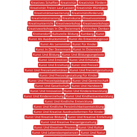
Kreatives Schaffen
Kreativität
Kreativität Fördern
Kreativität Freien Lauf Lassen
Kreativität Würdigen
Kreativitätserweiterung
Kreativitätsförderung
Kreativitätstraining
Kreativkurse
Kreativsommer
Kreativunterricht
Kreativworkshop
Kreativworkshops
Kreativworkshops In Der Steiermark
Kritisches Denken
Krottendorf
Kulturelle Bildung
Kumberg
Kunst
Kunst Als Ausdrucksmittel
Kunst Als Entwicklungstool
Kunst Als Lernmittel
Kunst Für Kinder
Kunst In Der Steiermark
Kunst In Österreich
Kunst Und Bildung
Kunst Und Bildungsangebote
Kunst Und Emotion
Kunst Und Erholung
Kunst Und Erziehung
Kunst Und Freizeit
Kunst Und Freizeitaktivitäten
Kunst Und Freizeitgestaltung
Kunst Und Freizeitgestaltung Für Kinder
Kunst Und Freizeitpädagogik
Kunst Und Gemeinschaft
Kunst Und Gesellschaft
Kunst Und Handwerk
Kunst Und Innovation
Kunst Und Kinderentwicklung
Kunst Und Kindererziehung
Kunst Und Kindheitsentwicklung
Kunst Und Kindliche Entwicklung
Kunst Und Kindliche Persönlichkeitsentwicklung
Kunst Und Kreative Ausdrucksformen Für Kinder
Kunst Und Kreative Bildung
Kunst Und Kreative Entfaltung
Kunst Und Kreative Freizeitgestaltung
Kunst Und Kreativer Prozess
Kunst Und Kultur
Kunst Und Lebenskompetenzen
Kunst Und Natur