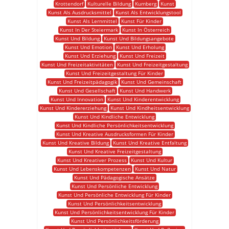
Krottendorf
Kulturelle Bildung
Kumberg
Kunst
Kunst Als Ausdrucksmittel
Kunst Als Entwicklungstool
Kunst Als Lernmittel
Kunst Für Kinder
Kunst In Der Steiermark
Kunst In Österreich
Kunst Und Bildung
Kunst Und Bildungsangebote
Kunst Und Emotion
Kunst Und Erholung
Kunst Und Erziehung
Kunst Und Freizeit
Kunst Und Freizeitaktivitäten
Kunst Und Freizeitgestaltung
Kunst Und Freizeitgestaltung Für Kinder
Kunst Und Freizeitpädagogik
Kunst Und Gemeinschaft
Kunst Und Gesellschaft
Kunst Und Handwerk
Kunst Und Innovation
Kunst Und Kinderentwicklung
Kunst Und Kindererziehung
Kunst Und Kindheitsentwicklung
Kunst Und Kindliche Entwicklung
Kunst Und Kindliche Persönlichkeitsentwicklung
Kunst Und Kreative Ausdrucksformen Für Kinder
Kunst Und Kreative Bildung
Kunst Und Kreative Entfaltung
Kunst Und Kreative Freizeitgestaltung
Kunst Und Kreativer Prozess
Kunst Und Kultur
Kunst Und Lebenskompetenzen
Kunst Und Natur
Kunst Und Pädagogische Ansätze
Kunst Und Persönliche Entwicklung
Kunst Und Persönliche Entwicklung Für Kinder
Kunst Und Persönlichkeitsentwicklung
Kunst Und Persönlichkeitsentwicklung Für Kinder
Kunst Und Persönlichkeitsförderung